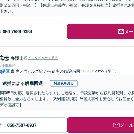
則２２万円（税込）】【弁護士泉義孝が相談、弁護を直接担当】逮捕されお
下さい。
メー
武志
弁護士
インタビューを見る
法律事務所
都
港区
虎ノ門ヒルズ駅
から徒歩3分
営業時間：00:00~23:55（平日）
|
逮捕による解雇回避
料金表を見る
時間365日対応】逮捕されたらすぐにご連絡を。示談交渉から裁判員裁判まで
柄解放に全力を尽くします。【8か国語対応】外国人事件も安心してお任せく
デオ面談可】
せ
メール