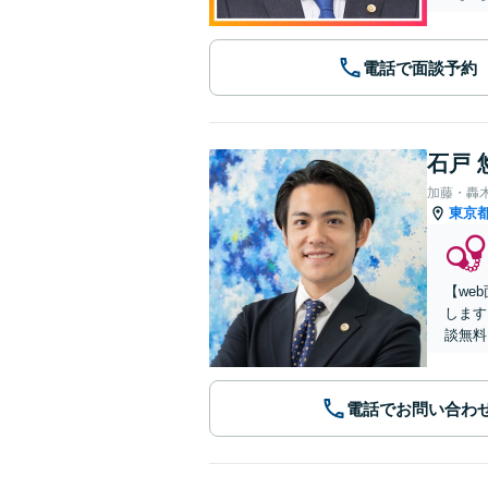
電話で面談予約
石戸 
加藤・轟
東京
【we
します
談無料
電話でお問い合わ