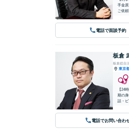
手金原
ご依頼
電話で面談予約
板倉 
板倉総合
東京
【24
期の身
話・ビ
電話でお問い合わ