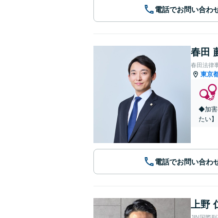
電話でお問い合わ
春田 
春田法律
東京
◆加害
たい】
電話でお問い合わ
上野 
JIN国際