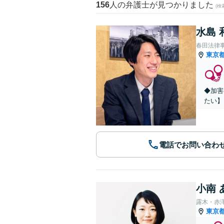
156
人の弁護士が見つかりました
(
水島 
春田法律
東京
◆加害
たい】
電話でお問い合わ
小南 
露木・赤
東京