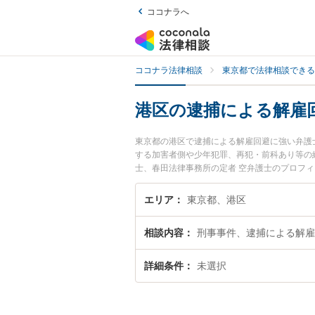
ココナラへ
ココナラ法律相談
東京都で法律相談できる
港区の逮捕による解雇
東京都の港区で逮捕による解雇回避に強い弁護
する加害者側や少年犯罪、再犯・前科あり等の
士、春田法律事務所の定者 空弁護士のプロフ
弁護士に相談したい』『逮捕による解雇回避の
談予約したい』などでお困りの相談者さんにお
エリア
東京都、港区
相談内容
刑事事件、逮捕による解雇
詳細条件
未選択