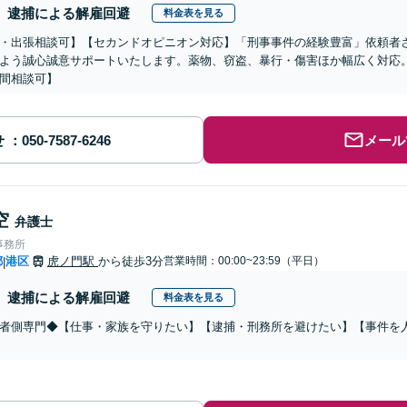
逮捕による解雇回避
料金表を見る
b・出張相談可】【セカンドオピニオン対応】「刑事事件の経験豊富」依頼者
よう誠心誠意サポートいたします。薬物、窃盗、暴行・傷害ほか幅広く対応
間相談可】
せ
メール
空
弁護士
事務所
都
港区
虎ノ門駅
から徒歩3分
営業時間：00:00~23:59（平日）
|
逮捕による解雇回避
料金表を見る
者側専門◆【仕事・家族を守りたい】【逮捕・刑務所を避けたい】【事件を