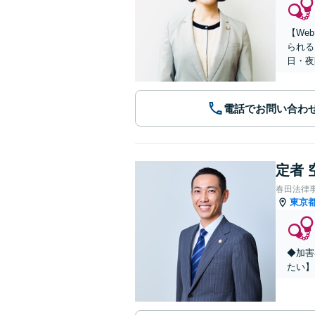
【We
られる
日・夜
電話でお問い合わ
定者 
春田法律
東京
◆加害
たい】