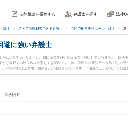
法律相談を投稿する
弁護士を探す
法律Q
弁護士
港区で法律相談できる弁護士
港区で刑事事件に強い弁護士
港
回避に強い弁護士
士が156名見つかりました。初回面談無料や休日面談に対応している弁護士、解決
細かな分野での絞り込み検索もでき便利です。特に春田法律事務所の水島 和也弁護
ィール情報や弁護士費用、強みなどが注目されています。『港区で土日や夜間に発生
トラブル解決の実績豊富な近くの弁護士を検索したい』『初回相談無料で逮捕によ
すすめです。
・退学回避