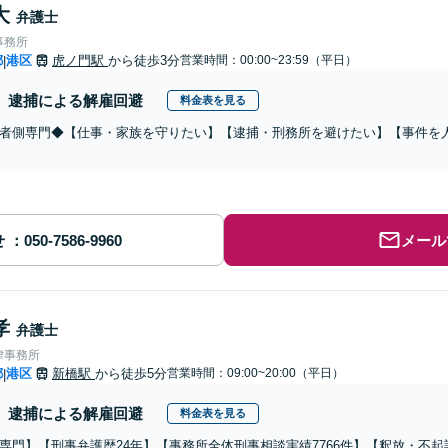
大
弁護士
事務所
都
港区
虎ノ門駅
から徒歩3分
営業時間：00:00~23:59（平日）
|
逮捕による解雇回避
料金表を見る
者側専門◆【仕事・家族を守りたい】【逮捕・刑務所を避けたい】【事件を
せ
メール
孝
弁護士
律事務所
都
港区
新橋駅
から徒歩5分
営業時間：09:00~20:00（平日）
|
逮捕による解雇回避
料金表を見る
専門】【刑事弁護歴24年】【事務所全体刑事相談実績7766件】【釈放・不