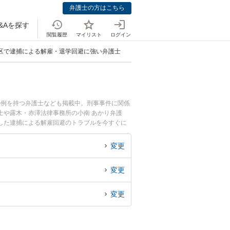
弁護士の方はこちら
&Aを探す
閲覧履歴
マイリスト
ログイン
区で逮捕による解雇・退学回避に強い弁護士
事例を持つ弁護士なども掲載中。刑事事件に関係
士や露木・赤澤法律事務所の小南 あかり弁護
した逮捕による解雇回避のトラブルを今すぐに
る解雇回避を法律相談できる港区内の弁護士に相
変更
変更
変更