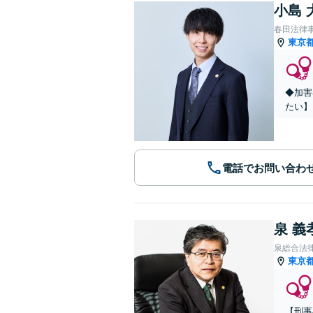
小島 
春田法律
東京
◆加害
たい】
電話でお問い合わ
泉 義
泉総合法
東京
【刑事