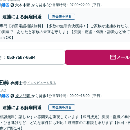
都
港区
六本木駅
から徒歩3分
営業時間：07:00~22:00（平日）
|
逮捕による解雇回避
料金表を見る
専門【初回電話相談無料】【多数の無罪判決獲得！】ご家族が逮捕されたら、
の実績で、あなたと家族の未来を守ります【痴漢・窃盗・傷害・詐欺など全
ish OK】
せ
メール
正崇
弁護士
インタビューを見る
AO
都
港区
虎ノ門駅
から徒歩1分
営業時間：09:00~18:00（平日）
|
逮捕による解雇回避
料金表を見る
相談無料】話しやすい雰囲気を重視しています【即日接見】痴漢・盗撮／暴
・ひき逃げなど、どんな事件にも対応！逮捕前のご相談も承ります【休日・
虎ノ門駅1分】