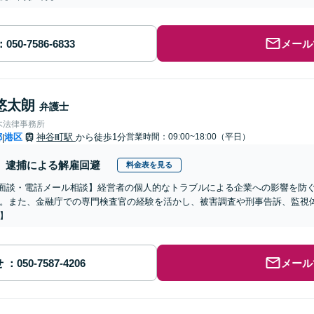
メール
悠太朗
弁護士
木法律事務所
都
港区
神谷町駅
から徒歩1分
営業時間：09:00~18:00（平日）
|
逮捕による解雇回避
料金表を見る
b面談・電話メール相談】経営者の個人的なトラブルによる企業への影響を防
。また、金融庁での専門検査官の経験を活かし、被害調査や刑事告訴、監視
】
せ
メール