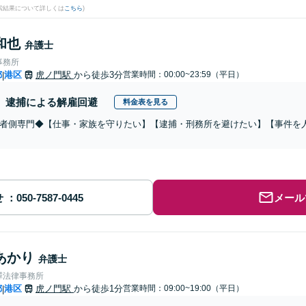
検索結果について詳しくは
こちら
)
和也
弁護士
事務所
都
港区
虎ノ門駅
から徒歩3分
営業時間：00:00~23:59（平日）
|
逮捕による解雇回避
料金表を見る
者側専門◆【仕事・家族を守りたい】【逮捕・刑務所を避けたい】【事件を
せ
メール
あかり
弁護士
澤法律事務所
都
港区
虎ノ門駅
から徒歩1分
営業時間：09:00~19:00（平日）
|