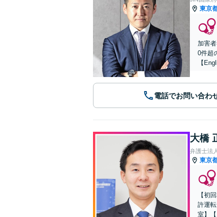
東京
加害者
0件超
【Engl
電話でお問い合わ
大橋 
弁護士法人
東京
【初回
許運転
室】【