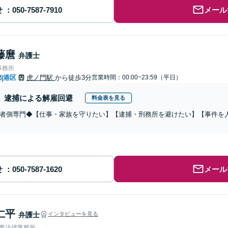
せ
メール
藤麿
弁護士
事務所
都
港区
虎ノ門駅
から徒歩3分
営業時間：00:00~23:59（平日）
|
逮捕による解雇回避
料金表を見る
者側専門◆【仕事・家族を守りたい】【逮捕・刑務所を避けたい】【事件を
せ
メール
仁平
弁護士
インタビューを見る
刑事法律事務所