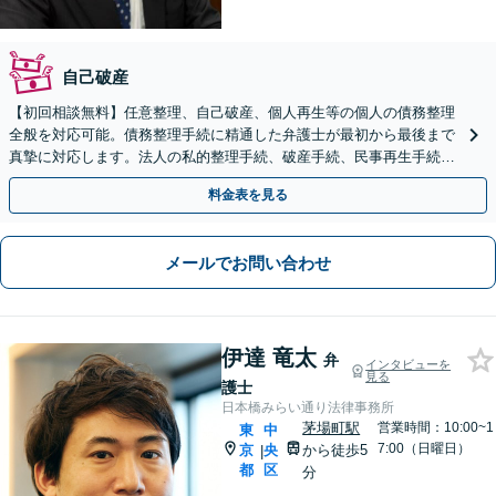
自己破産
【初回相談無料】任意整理、自己破産、個人再生等の個人の債務整理
全般を対応可能。債務整理手続に精通した弁護士が最初から最後まで
真摯に対応します。法人の私的整理手続、破産手続、民事再生手続、
経営者保証ガイドライン案件の対応も可能です。
料金表を見る
メールでお問い合わせ
伊達 竜太
弁
インタビューを
見る
護士
日本橋みらい通り法律事務所
茅場町駅
営業時間：10:00~1
東
中
7:00（日曜日）
京
央
から徒歩5
|
都
区
分