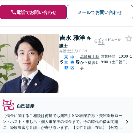
電話でお問い合わせ
メールでお問い合わせ
吉永 雅洋
弁
インタビューを
見る
護士
弁護士法人LEON
馬喰横山駅
営業時間：10:00~1
東
中
9:00（土日祝日）
京
央
から徒歩1
|
都
区
分
自己破産
【借金に関するご相談は何度でも無料】SNS副業詐欺・美容医療ロー
ン・ホスト・推し活・個人事業主の借金まで。今の時代の借金問題
に、経験豊富な弁護士が寄り添います。【女性弁護士在籍】【分割払