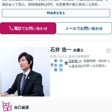
保証ありで安心。初回相談料は0円。任意整理や個人再生にも対応
【土日祝日・夜間も相談受付】【費用の分割払い可】
料金表を見る
電話でお問い合わせ
メールでお問い合わせ
石井 浩一
弁護士
弁護士法人心 銀座法律事務所
東
中
宝町駅
か
営業時間：09:00~1
京
央
|
8:00（土日祝日）
ら徒歩3分
都
区
自己破産