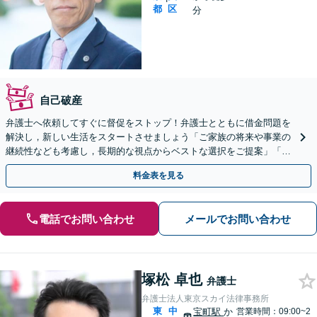
都
区
分
自己破産
弁護士へ依頼してすぐに督促をストップ！弁護士とともに借金問題を
解決し，新しい生活をスタートさせましょう「ご家族の将来や事業の
継続性なども考慮し，長期的な視点からベストな選択をご提案」「あ
なたの未来のために全力でサポート」【休日・夜間相談可】
料金表を見る
電話でお問い合わせ
メールでお問い合わせ
塚松 卓也
弁護士
弁護士法人東京スカイ法律事務所
東
中
宝町駅
か
営業時間：09:00~2