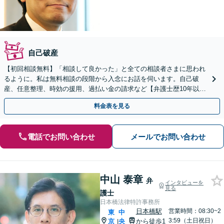
自己破産
【初回相談無料】「相談して良かった」と全ての相談者さまに思われ
るように。私は無料相談の段階から入念にお話を伺います。自己破
産、任意整理、時効の援用、過払い金の請求など【弁護士歴10年以
上】【茅場町駅2分】
料金表を見る
電話でお問い合わせ
メールでお問い合わせ
中山 泰章
弁
インタビューを
見る
護士
日本橋法律特許事務所
日本橋駅
営業時間：08:30~2
東
中
3:59（土日祝日）
京
央
から徒歩1
|