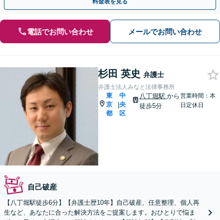
料金表を見る
電話でお問い合わせ
メールでお問い合わせ
杉田 英史
弁護士
弁護士法人みなと法律事務所
東
中
八丁堀駅
から
営業時間：本
京
央
|
日定休日
徒歩5分
都
区
自己破産
【八丁堀駅徒歩6分】【弁護士歴10年】自己破産、任意整理、個人再
生など、あなたに合った解決方法をご提案します。おひとりで悩ま