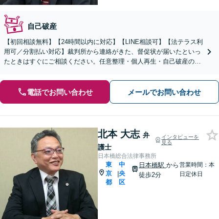
自己破産
【初回相談無料】【24時間以内に対応】【LINE相談可】【法テラス利
用可／分割払い対応】裁判所から連絡がきた、督促状が届いたといっ
たときはすぐにご相談ください。任意整理・個人再生・自己破産の中
から状況に応じた最適な解決方法をご提案します。
電話でお問い合わせ
メールでお問い合わせ
北本 大志
弁
インタビューを
見る
護士
日本橋総合法律事務所
東
中
日本橋駅
から
営業時間：本
京
央
|
日定休日
徒歩2分
都
区