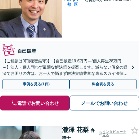
都
区
自己破産
【ご相談は0円(秘密厳守)】【自己破産19.6万円～/個人再生28万円
～】法人・個人問わず最適な解決策を提案します。減らない借金の返
済でお困りの方は、お一人で悩まず解決実績豊富な東京スカイ法律事
務所にご相談ください。
事例を見る(1件)
料金表を見る
電話でお問い合わせ
メールでお問い合わせ
瀧澤 花梨
弁
インタビューを
見る
護士