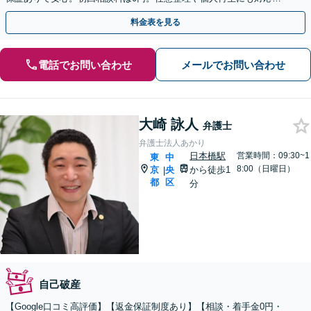
【土日祝日・夜間も相談受付】【費用の分割払い可】
料金表を見る
電話でお問い合わせ
メールでお問い合わせ
大崎 詠人
弁護士
弁護士法人あかり
日本橋駅
営業時間：09:30~1
東
中
8:00（日曜日）
京
央
から徒歩1
|
都
区
分
自己破産
【Google口コミ高評価】【返金保証制度あり】【相談・着手金0円・