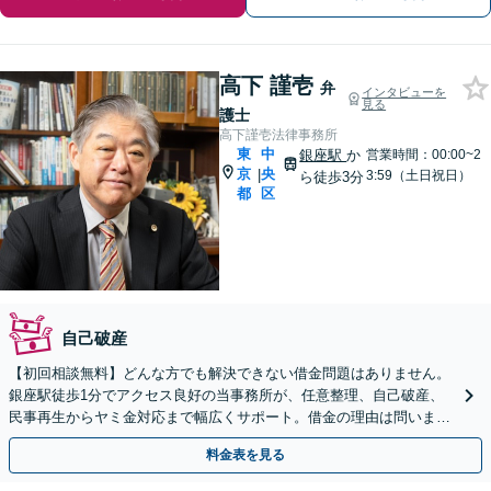
高下 謹壱
弁
インタビューを
見る
護士
高下謹壱法律事務所
東
中
銀座駅
か
営業時間：00:00~2
京
央
|
3:59（土日祝日）
ら徒歩3分
都
区
自己破産
【初回相談無料】どんな方でも解決できない借金問題はありません。
銀座駅徒歩1分でアクセス良好の当事務所が、任意整理、自己破産、
民事再生からヤミ金対応まで幅広くサポート。借金の理由は問いませ
ん。不当な請求には断固立ち向かい、解決へ導きます。
料金表を見る