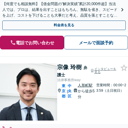
【何度でも相談無料】【借金問題の“解決実績”累計20,000件超】当法
人では、プロは、結果を出すことはもちろん、無駄を省き、スピード
を上げ、コストを下げることも大事だと考え、品質を落とすことな
く、費用を可能な限り安くすることにこだわります。
料金表を見る
電話でお問い合わせ
メールで面談予約
宗像 玲樹
弁
インタビューを
見る
護士
法律事務所way
人形町駅
営業時間：00:00~2
東
中
3:59（土日祝日）
京
央
から徒歩5
|
都
区
分