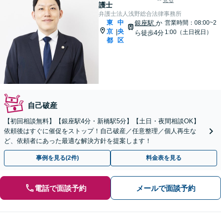
見る
護士
弁護士法人浅野総合法律事務所
東
中
銀座駅
か
営業時間：08:00~2
京
央
|
1:00（土日祝日）
ら徒歩4分
都
区
自己破産
【初回相談無料】【銀座駅4分・新橋駅5分】【土日・夜間相談OK】
依頼後はすぐに催促をストップ！自己破産／任意整理／個人再生な
ど、依頼者にあった最適な解決方針を提案します！
事例を見る(2件)
料金表を見る
電話で面談予約
メールで面談予約