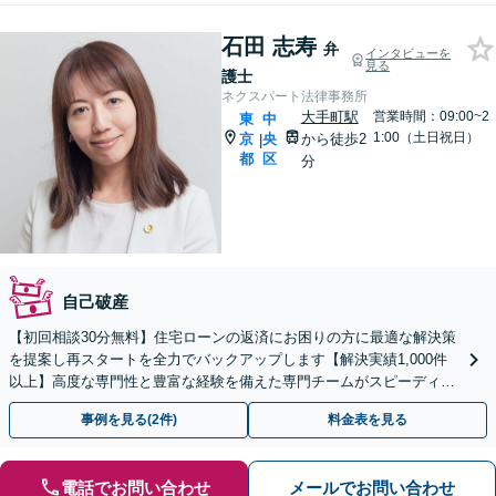
石田 志寿
弁
インタビューを
見る
護士
ネクスパート法律事務所
大手町駅
営業時間：09:00~2
東
中
1:00（土日祝日）
京
央
から徒歩2
|
都
区
分
自己破産
【初回相談30分無料】住宅ローンの返済にお困りの方に最適な解決策
を提案し再スタートを全力でバックアップします【解決実績1,000件
以上】高度な専門性と豊富な経験を備えた専門チームがスピーディー
に対応【分割・後払い応相談】【LINE相談可】
事例を見る(2件)
料金表を見る
電話でお問い合わせ
メールでお問い合わせ