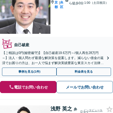
京
央
|
1:00（土日祝日）
ら徒歩0分
都
区
自己破産
【ご相談は0円(秘密厳守)】【自己破産19.6万円～/個人再生28万円
～】法人・個人問わず最適な解決策を提案します。減らない借金の返
済でお困りの方は、お一人で悩まず解決実績豊富な東京スカイ法律事
務所にご相談ください。
事例を見る(1件)
料金表を見る
電話でお問い合わせ
メールでお問い合わせ
浅野 英之
弁
インタビューを