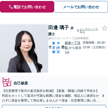
電話でお問い合わせ
メールでお問い合わせ
田邊 璃子
弁
インタビューを
見る
護士
東京スタートアップ法律事務所
銀座一丁目
営業時間：06:30~
東
中
22:00（土日祝日）
京
央
駅
から徒歩
|
都
区
2分
自己破産
【任意整理で毎月の返済負担を軽減】【家族・職場に内緒で手続き】
利息をカットして返済が可能な範囲に借金を減額。保証人に迷惑をか
けずに借金を整理して再出発しませんか？借金・任意整理に強い法律
事務所【実績5,000件以上】【財産を残して借金整理】