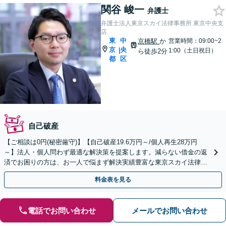
関谷 峻一
弁護士
弁護士法人東京スカイ法律事務所 東京中央支
店
東
中
京橋駅
か
営業時間：09:00~2
京
央
|
1:00（土日祝日）
ら徒歩2分
都
区
自己破産
【ご相談は0円(秘密厳守)】【自己破産19.6万円～/個人再生28万円
～】法人・個人問わず最適な解決策を提案します。減らない借金の返
済でお困りの方は、お一人で悩まず解決実績豊富な東京スカイ法律事
務所にご相談ください。
料金表を見る
電話でお問い合わせ
メールでお問い合わせ