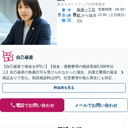
東京スタートアップ法律事務所
銀座一丁目
営業時間：06:30~
東
中
22:00（土日祝日）
京
央
駅
から徒歩
|
都
区
2分
自己破産
【自己破産で借金を0円に】【借金・債務整理の相談実績5,000件以
上】自己破産の免責許可を受けられなかった場合、弁護士費用の返金
保証ありで安心。初回相談料は0円。任意整理や個人再生にも対応
【土日祝日・夜間も相談受付】【費用の分割払い可】
料金表を見る
電話でお問い合わせ
メールでお問い合わせ