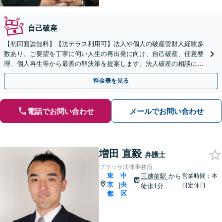
自己破産
【初回面談無料】【法テラス利用可】法人や個人の破産管財人経験多
数あり。ご要望を丁寧に伺い人生の再出発に向け、自己破産、任意整
理、個人再生等から最善の解決策を提案します。法人破産の相談にも
対応【休日・夜間相談可（要予約）】【日本橋駅2分】
料金表を見る
電話でお問い合わせ
メールでお問い合わせ
増田 直毅
弁護士
プラッサ法律事務所
東
中
三越前駅
から
営業時間：本
京
央
|
日定休日
徒歩1分
都
区