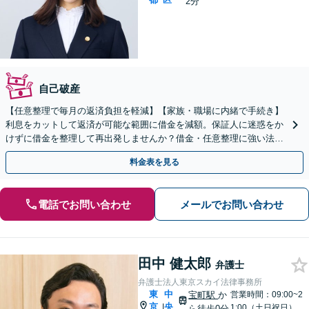
2分
自己破産
【任意整理で毎月の返済負担を軽減】【家族・職場に内緒で手続き】
利息をカットして返済が可能な範囲に借金を減額。保証人に迷惑をか
けずに借金を整理して再出発しませんか？借金・任意整理に強い法律
事務所【実績5,000件以上】【財産を残して借金整理】
料金表を見る
電話でお問い合わせ
メールでお問い合わせ
田中 健太郎
弁護士
弁護士法人東京スカイ法律事務所
東
中
宝町駅
か
営業時間：09:00~2
京
央
|
1:00（土日祝日）
ら徒歩0分