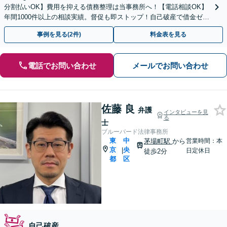
分割払いOK】費用を抑える債務整理は当事務所へ！【電話相談OK】
年間1000件以上の相談実績。督促も即ストップ！自己破産で借金ゼロ
／個人再生なら家を残せる
事例を見る(2件)
料金表を見る
電話でお問い合わせ
メールでお問い合わせ
佐藤 良
弁護
インタビューを見
る
士
ブルーバード法律事務所
東
中
茅場町駅
から
営業時間：本
京
央
|
日定休日
徒歩2分
都
区
自己破産