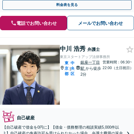
い対応】
料金表を見る
電話でお問い合わせ
メールでお問い合わせ
中川 浩秀
弁護士
東京スタートアップ法律事務所
銀座一丁目
営業時間：06:30~
東
中
22:00（土日祝日）
京
央
駅
から徒歩
|
都
区
2分
自己破産
【自己破産で借金を0円に】【借金・債務整理の相談実績5,000件以
上】自己破産の免責許可を受けられなかった場合、弁護士費用の返金