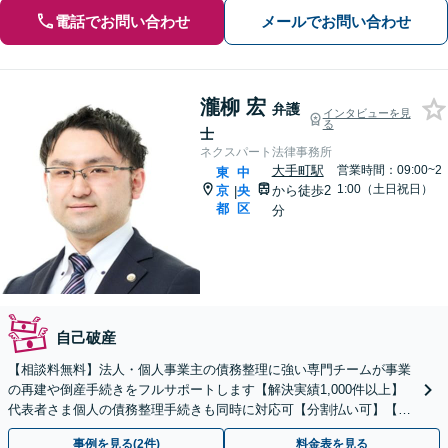
電話でお問い合わせ
メールでお問い合わせ
瀧柳 宏
弁護
インタビューを見
る
士
ネクスパート法律事務所
大手町駅
営業時間：09:00~2
東
中
1:00（土日祝日）
京
央
から徒歩2
|
都
区
分
自己破産
【相談料無料】法人・個人事業主の債務整理に強い専門チームが事業
の再建や倒産手続きをフルサポートします【解決実績1,000件以上】
代表者さま個人の債務整理手続きも同時に対応可【分割払い可】【後
払い応相談】【夜間・休日相談可】
事例を見る(2件)
料金表を見る