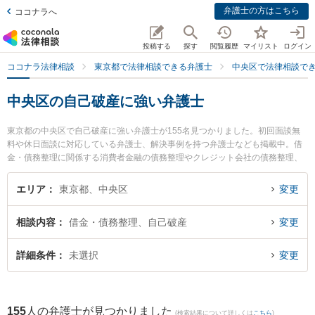
弁護士の方はこちら
ココナラへ
投稿する
探す
閲覧履歴
マイリスト
ログイン
ココナラ法律相談
東京都で法律相談できる弁護士
中央区で法律相談で
中央区の自己破産に強い弁護士
東京都の中央区で自己破産に強い弁護士が155名見つかりました。初回面談無
料や休日面談に対応している弁護士、解決事例を持つ弁護士なども掲載中。借
金・債務整理に関係する消費者金融の債務整理やクレジット会社の債務整理、
リボ払いの債務整理等の細かな分野での絞り込み検索もでき便利です。特に東
京スタートアップ法律事務所の玄場 和子弁護士やネクスパート法律事務所の瀧
エリア
東京都、中央区
変更
柳 宏弁護士、東京スタートアップ法律事務所の宮地 政和弁護士のプロフィール
情報や弁護士費用、強みなどが注目されています。『中央区で土日や夜間に発
相談内容
借金・債務整理、自己破産
変更
生した自己破産のトラブルを今すぐに弁護士に相談したい』『自己破産のトラ
ブル解決の実績豊富な近くの弁護士を検索したい』『初回相談無料で自己破産
を法律相談できる中央区内の弁護士に相談予約したい』などでお困りの相談者
詳細条件
未選択
変更
さんにおすすめです。
155
人の弁護士が見つかりました
(検索結果について詳しくは
こちら
)