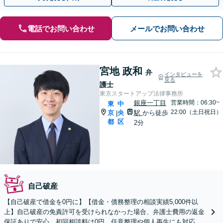
電話でお問い合わせ
メールでお問い合わせ
宮地 政和
弁
インタビューを
見る
護士
東京スタートアップ法律事務所
銀座一丁目
営業時間：06:30~
東
中
22:00（土日祝日）
京
央
駅
から徒歩
|
都
区
2分
自己破産
【自己破産で借金を0円に】【借金・債務整理の相談実績5,000件以
上】自己破産の免責許可を受けられなかった場合、弁護士費用の返金
保証ありで安心。初回相談料は0円。任意整理や個人再生にも対応