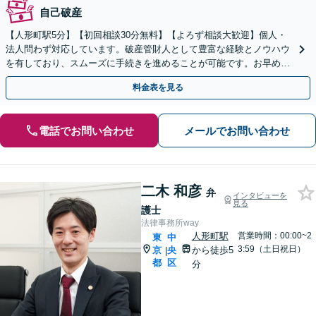
自己破産
【人形町駅5分】【初回相談30分無料】【よろず相談大歓迎】個人・
法人問わず対応しています。破産管財人として豊富な経験とノウハウ
を有しており、スムーズに手続きを進めることが可能です。お早めに
ご相談ください。【電話相談対応】【休日・夜間対応】
料金表を見る
電話でお問い合わせ
メールでお問い合わせ
二木 和彦
弁
インタビューを
見る
護士
法律事務所way
人形町駅
営業時間：00:00~2
東
中
3:59（土日祝日）
京
央
から徒歩5
|
都
区
分