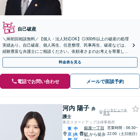
自己破産
＼🆓初回相談無料／【個人・法人対応OK】◎300件以上の破産の処理
実績あり。自己破産、個人再生、任意整理、民事再生、破産などは、
経験豊富な弁護士にご相談ください。依頼者さまのお考えを尊重しな
がら、より良いご提案をいたします【三越前駅1分】
料金表を見る
電話でお問い合わせ
メールで面談予約
河内 陽子
弁
インタビューを
見る
護士
東京スタートアップ法律事務所
銀座一丁目
営業時間：06:30~
東
中
22:00（土日祝日）
京
央
駅
から徒歩
|
都
区