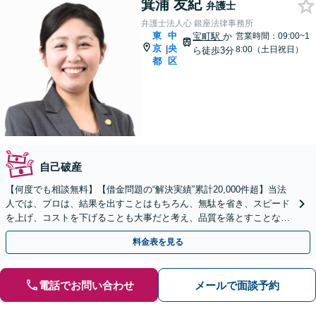
箕浦 友紀
弁護士
弁護士法人心 銀座法律事務所
東
中
宝町駅
か
営業時間：09:00~1
京
央
|
8:00（土日祝日）
ら徒歩3分
都
区
自己破産
【何度でも相談無料】【借金問題の“解決実績”累計20,000件超】当法
人では、プロは、結果を出すことはもちろん、無駄を省き、スピード
を上げ、コストを下げることも大事だと考え、品質を落とすことな
く、費用を可能な限り安くすることにこだわります。
料金表を見る
電話でお問い合わせ
メールで面談予約