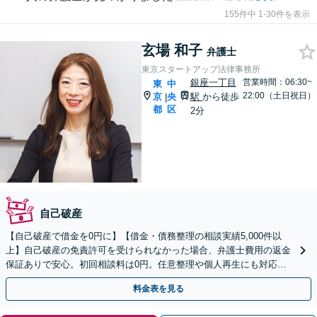
155件中 1-30件を表示
玄場 和子
弁護士
東京スタートアップ法律事務所
銀座一丁目
営業時間：06:30~
東
中
22:00（土日祝日）
京
央
駅
から徒歩
|
都
区
2分
自己破産
【自己破産で借金を0円に】【借金・債務整理の相談実績5,000件以
上】自己破産の免責許可を受けられなかった場合、弁護士費用の返金
保証ありで安心。初回相談料は0円。任意整理や個人再生にも対応
【土日祝日・夜間も相談受付】【費用の分割払い可】
料金表を見る