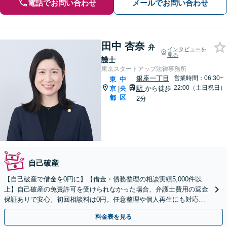
電話でお問い合わせ
メールでお問い合わせ
田中 杏奈
弁
インタビューを
見る
護士
東京スタートアップ法律事務所
銀座一丁目
営業時間：06:30~
東
中
22:00（土日祝日）
京
央
駅
から徒歩
|
都
区
2分
自己破産
【自己破産で借金を0円に】【借金・債務整理の相談実績5,000件以
上】自己破産の免責許可を受けられなかった場合、弁護士費用の返金
保証ありで安心。初回相談料は0円。任意整理や個人再生にも対応
【土日祝日・夜間も相談受付】【費用の分割払い可】
料金表を見る