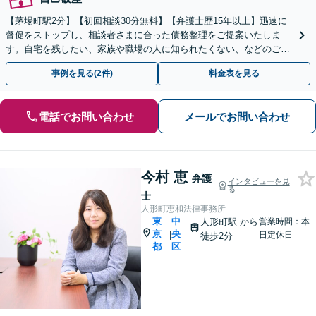
【茅場町駅2分】【初回相談30分無料】【弁護士歴15年以上】迅速に
督促をストップし、相談者さまに合った債務整理をご提案いたしま
す。自宅を残したい、家族や職場の人に知られたくない、などのご希
望があればぜひご相談ください。
事例を見る(2件)
料金表を見る
電話でお問い合わせ
メールでお問い合わせ
今村 恵
弁護
インタビューを見
る
士
人形町恵和法律事務所
東
中
人形町駅
から
営業時間：本
京
央
|
日定休日
徒歩2分
都
区