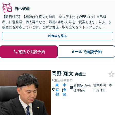
自己破産
【即日対応】【相談は何度でも無料！※来所またはWEBのみ】自己破
産、任意整理、個人再生など、最善の解決方法をご提案します。法人
破産にも対応しています。まずは督促・取り立てをストップしましょ
う。お気軽にご相談ください。【休日・夜間面談可】
料金表を見る
電話で面談予約
メールで面談予約
岡野 翔太
弁護士
RJB法律事務所
東
中
新橋駅
から
営業時間：本
京
央
|
日定休日
徒歩5分
都
区