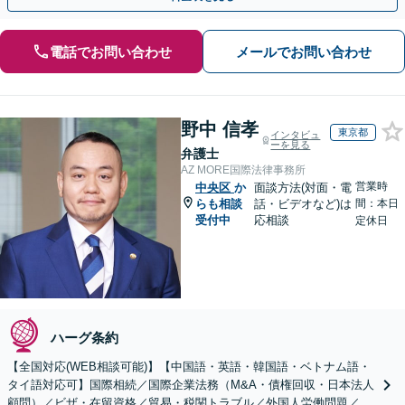
電話でお問い合わせ
メールでお問い合わせ
野中 信孝
東京都
インタビュ
ーを見る
弁護士
AZ MORE国際法律事務所
営業時
中央区
か
面談方法(対面・電
らも相談
話・ビデオなど)は
間：本日
受付中
応相談
定休日
ハーグ条約
【全国対応(WEB相談可能)】【中国語・英語・韓国語・ベトナム語・
タイ語対応可】国際相続／国際企業法務（M&A・債権回収・日本法人
顧問）／ビザ・在留資格／貿易・税関トラブル／外国人労働問題／外