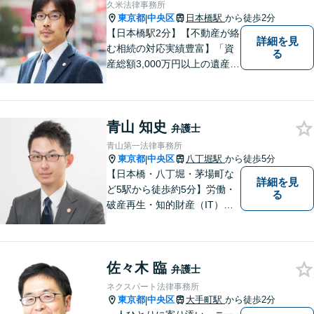
久米法律事務所
東京都
中央区
日本橋駅
から徒歩2分
|
【日本橋駅2分】【不動産が絡
詳細を見
む相続の対応実績豊富】「資
る
産総額3,000万円以上の遺産分
割はお任せください」もめが
ちな都内の不動産に関する遺
産分割協議は、ぜひご相談を
青山 知史
【不動産取引に関するトラブ
弁護士
ル・宅建業法の問題等】単発
青山第一法律事務所
のご依頼もご相談ください
東京都
中央区
八丁堀駅
から徒歩5分
|
【日本橋・八丁堀・茅場町な
詳細を見
ど5駅から徒歩約5分】労働・
る
破産再生・知的財産（IT）な
ど、専門的な案件の取扱い多
数。 Zoom、chatwork、Team
s、Skype等でのビデオ相談に
佐々木 臨
も柔軟に対応可能。
弁護士
ネクスパート法律事務所
東京都
中央区
大手町駅
から徒歩2分
|