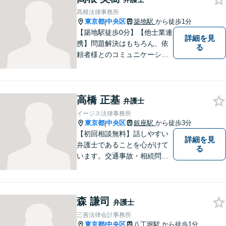
髙根法律事務所
東京都
中央区
築地駅
から徒歩1分
|
【築地駅徒歩0分】【他士業連
詳細を見
携】問題解決はもちろん、依
る
頼者様とのコミュニケーショ
ンを大切にします。丁寧な主
張・立証を行い、訴訟事件に
精通する弁護士です。難しい
高橋 正基
ご相談でも対応できると思い
弁護士
ますので、お気軽にご相談く
イージス法律事務所
ださい。
東京都
中央区
銀座駅
から徒歩3分
|
【初回相談無料】話しやすい
詳細を見
弁護士であることを心がけて
る
います。交通事故・相続問
題・離婚問題・債務整理など
何でもご相談ください。
森 謙司
弁護士
三善法律会計事務所
東京都
中央区
八丁堀駅
から徒歩1分
|