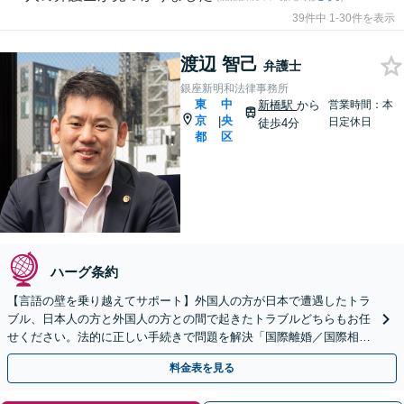
39件中 1-30件を表示
渡辺 智己
弁護士
銀座新明和法律事務所
東
中
新橋駅
から
営業時間：本
京
央
|
日定休日
徒歩4分
都
区
ハーグ条約
【言語の壁を乗り越えてサポート】外国人の方が日本で遭遇したトラ
ブル、日本人の方と外国人の方との間で起きたトラブルどちらもお任
せください。法的に正しい手続きで問題を解決「国際離婚／国際相続
／入国管理局の対応」
料金表を見る