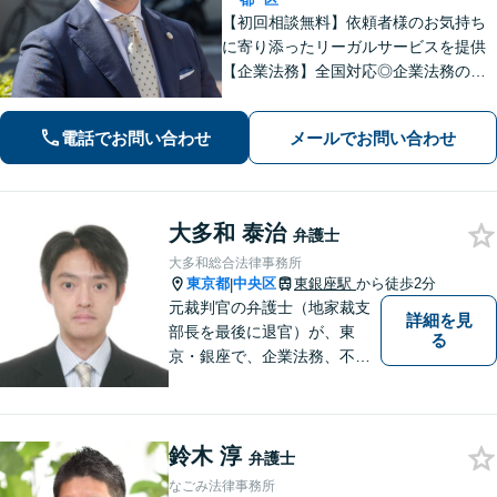
【初回相談無料】依頼者様のお気持ち
に寄り添ったリーガルサービスを提供
【企業法務】全国対応◎企業法務の経
験豊富。盤石な経営基盤を作れるよ
う、法的側面よりサポートします【刑
電話でお問い合わせ
メールでお問い合わせ
事事件】検事経験あり。捜査機関側の
対応を熟知し、一手先を見越した対応
【宝町駅2分】
大多和 泰治
弁護士
大多和総合法律事務所
東京都
中央区
東銀座駅
から徒歩2分
|
元裁判官の弁護士（地家裁支
詳細を見
部長を最後に退官）が、東
る
京・銀座で、企業法務、不動
産（売買・賃貸等）、家庭問
題（相続、離婚等）、民事裁
判、国際法務（商取引）等の
鈴木 淳
業務を取り扱っている事務所
弁護士
です。 実務経験は２７年（裁
なごみ法律事務所