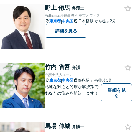
野上 侑馬
弁護士
Authense法律事務所 東京オフィス
東京都
中央区
日本橋駅
から徒歩2分
|
詳細を見る
竹内 省吾
弁護士
弁護士法人エース
東京都
中央区
銀座駅
から徒歩3分
|
迅速な対応と的確な解決策で
詳細を見
あなたの悩みを解決します！
る
馬場 伸城
弁護士