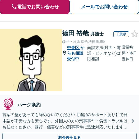
電話でお問い合わせ
メールでお問い合わせ
德田 裕哉
弁護士
千葉県
藤井・滝沢綜合法律事務所
営業時
中央区
か
面談方法(対面・電
らも相談
話・ビデオなど)は
間：本日
受付中
応相談
定休日
ハーグ条約
言葉の壁があっても諦めないでください【通訳のサポートあり】で日
本語が不安な方も安心です。外国人の方の刑事事件・労働トラブルは
お任せください。暴行・傷害などの刑事事件に迅速対応いたします。
【事前予約で休日・夜間面談可】
料金表を見る