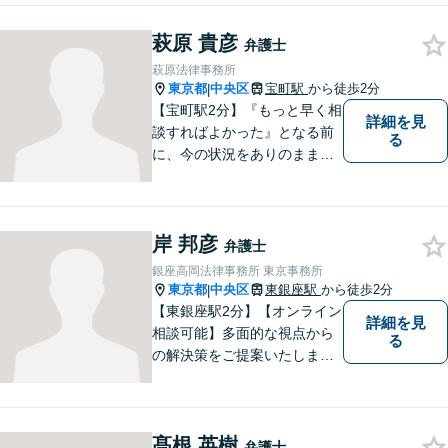
す。一人で悩んでいても問題
萩原 貴彦
が解決することはありませ
弁護士
ん。 お気軽にご相談くださ
萩原法律事務所
い。
東京都
中央区
宝町駅
から徒歩2分
|
【宝町駅2分】『もっと早く相
詳細を見
談すればよかった』となる前
る
に、今の状況をありのままお
聞かせください。その方の状
況や立場に合った解決策を一
緒に考えることを大切にして
岸 邦彦
います。納得して次の一歩を
弁護士
踏み出しましょう！【夜間や
銀座高岡法律事務所 東京事務所
休日相談も対応可能】【WEB
東京都
中央区
東銀座駅
から徒歩2分
|
面談可】
【東銀座駅2分】【オンライン
詳細を見
相談可能】多面的な視点から
る
の解決策をご提案いたしま
す。お気軽にご相談くださ
い。
髙根 英樹
弁護士