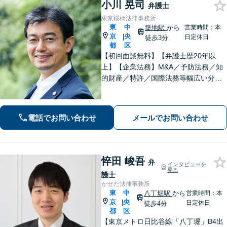
小川 晃司
弁護士
東京桜橋法律事務所
東
中
築地駅
から
営業時間：本
京
央
|
日定休日
徒歩3分
都
区
【初回面談無料】【弁護士歴20年以
上】【企業法務】M&A／予防法務／知
的財産／特許／国際法務等幅広い分野
に対応。一部上場企業含む幅広い業界
で顧問契約の実績多数！不動産・債権
回収・労働問題・相続にも注力【休日
電話でお問い合わせ
メールでお問い合わせ
相談可】【完全個室】【築地駅3分】
悴田 峻吾
弁
インタビューを
見る
護士
かせだ法律事務所
東
中
八丁堀駅
から
営業時間：本
京
央
|
日定休日
徒歩4分
都
区
【東京メトロ日比谷線「八丁堀」B4出