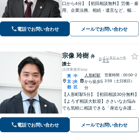
口から4分】【初回相談無料】労働・雇
用、企業法務、相続・遺言など、幅広
く対応しています。法律の力で困って
いる方の力になりたいと思い、弁護士
電話でお問い合わせ
メールでお問い合わせ
になりました。お気軽にご相談くださ
い。【電話相談可】【休日面談可】
宗像 玲樹
弁
インタビューを
見る
護士
法律事務所way
人形町駅
営業時間：00:00~2
東
中
3:59（土日祝日）
京
央
から徒歩5
|
都
区
分
【人形町駅5分】【初回相談30分無料】
【よろず相談大歓迎】ささいなお悩み
でも気軽に相談できる「身近な弁護
士」を目指しています。依頼者さまの
お悩みに親身に寄り添い、明るい未来
電話でお問い合わせ
メールでお問い合わせ
を歩めるように精一杯サポートいたし
ます。【電話相談対応】【休日・夜間