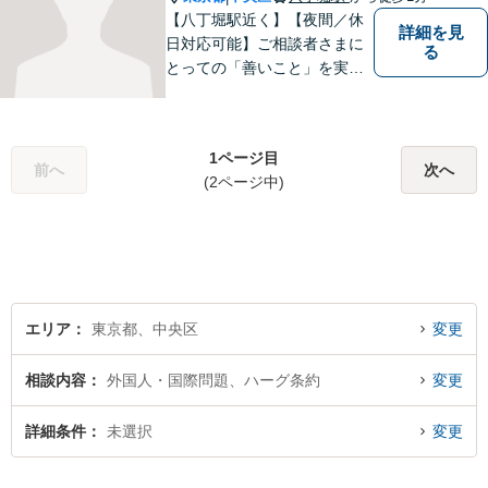
【八丁堀駅近く】【夜間／休
詳細を見
日対応可能】ご相談者さまに
る
とっての「善いこと」を実現
する事務所です。企業法務／
相続問題／離婚問題／交通事
故／刑事事件など、幅広く対
1ページ目
応可能。【地域に根ざした弁
前へ
次へ
(2ページ中)
護士】法律トラブルでお悩み
の方は、お気軽にご相談くだ
さい。
エリア
東京都、中央区
変更
相談内容
外国人・国際問題、ハーグ条約
変更
詳細条件
未選択
変更