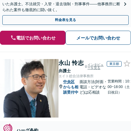
いた弁護士。不法就労・入管・退去強制・刑事事件——他事務所に断
られた案件も徹底的に闘い抜く。
料金表を見る
電話でお問い合わせ
メールでお問い合わせ
永山 怜志
東京都
インタビュ
ーを見る
弁護士
エイト総合法律事務所
営業時間：10:
中央区
面談方法(対面・
からも相
電話・ビデオな
00~18:00（土
談受付中
ど)は応相談
日祝日）
ハーグ条約