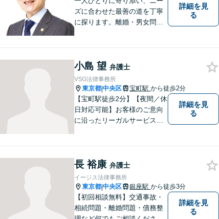
一人ひとりに寄り添い、ニー
詳細を見
ズに合わせた最善の道を丁寧
る
に探ります。離婚・男女問題
から債務整理、交通事故、相
続、刑事事件まで、幅広い問
題に対応。明るい未来への一
小島 望
歩を踏み出せるよう、力強い
弁護士
味方として解決まで伴走しま
VSG法律事務所
す【初回相談無料】【分割払
東京都
中央区
宝町駅
から徒歩2分
|
い可】
【宝町駅徒歩2分】【夜間／休
詳細を見
日対応可能】お客様のご意向
る
に沿ったリーガルサービスを
提供してまいります。離婚問
題／交通事故／刑事事件／相
続問題／企業法務など、幅広
長 裕康
く対応。【明確な料金体系】
弁護士
綿密かつスピーディーな対応
イージス法律事務所
に努めますので、お気軽にご
東京都
中央区
銀座駅
から徒歩3分
|
相談ください。
【初回相談無料】交通事故・
詳細を見
相続問題・離婚問題・債務整
る
理など何でもご相談くださ