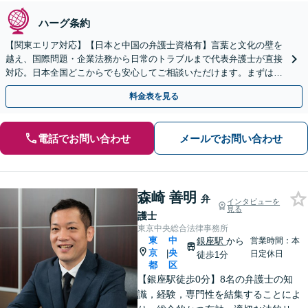
ハーグ条約
【関東エリア対応】【日本と中国の弁護士資格有】言葉と文化の壁を
越え、国際問題・企業法務から日常のトラブルまで代表弁護士が直接
対応。日本全国どこからでも安心してご相談いただけます。まずは一
歩を踏み出してみませんか。【初回相談無料】
料金表を見る
電話でお問い合わせ
メールでお問い合わせ
森崎 善明
弁
インタビューを
見る
護士
東京中央総合法律事務所
東
中
銀座駅
から
営業時間：本
京
央
|
日定休日
徒歩1分
都
区
【銀座駅徒歩0分】8名の弁護士の知
識，経験，専門性を結集することによ