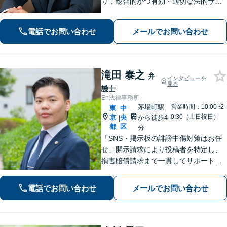
り，総合的かつ有効・適切な法的サー
ビスをご提供【当日／夜間／休日対応
可能】依頼者一人一人に対して、丁寧
電話でお問い合わせ
メールでお問い合わせ
な対応をさせて頂いております。【分
割／後払い対応】
滝田 泰之
弁
インタビューを
見る
護士
En法律事務所
茅場町駅
営業時間：10:00~2
東
中
0:30（土日祝日）
京
央
から徒歩4
|
都
区
分
「SNS・掲示板の誹謗中傷対策はお任
せ」開示請求により投稿者を特定し、
損害賠償請求まで一貫してサポート
「ベンチャー企業の成長を支える弁護
士：法的に難しい問題でも尽力」【初
電話でお問い合わせ
メールでお問い合わせ
回相談60分無料】【弁護士直通電話相
談可】【来所一切不要】【夜間・休日
面談可】