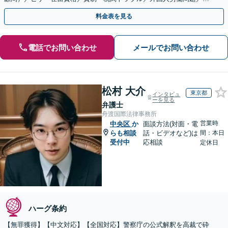
国人刑事事件など、幅広いご相談に対応可能
料金表を見る
電話でお問い合わせ
メールでお問い合わせ
松村 大介
東京都
インタビュ
ーを見る
弁護士
舟渡国際法律事務所
営業時
中央区
か
面談方法(対面・電
らも相談
話・ビデオなど)は
間：本日
受付中
応相談
定休日
ハーグ条約
【無罪獲得】【中文対応】【全国対応】警察庁の公式解釈を高裁で砕