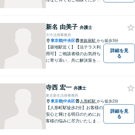
い。よりよい解決へと導くた
め最善を尽くします。
新名 由美子
弁護士
大中法律事務所
東京都
中央区
東銀座駅
から徒歩3分
|
【築地駅近く】【法テラス利
詳細を見
用可】ご相談者様のお気持ち
る
に寄り添い、共に解決策を見
つけていくことに注力してお
ります。ご相談の中で一緒に
現在の状況を整理し、今後の
寺西 宏一
見通しをお伝えして参りま
弁護士
す。【分割払い対応】法律ト
東京新生法律事務所
ラブルでお悩みの方は、お気
東京都
中央区
人形町駅
から徒歩2分
|
軽にご相談下さい。
【人形町駅徒歩2分】お客様の
詳細を見
安心と輝ける明日のためにお
る
客様の悩みに尽力いたしま
す。お客様に親身に寄り添
い、迅速な解決を目指しま