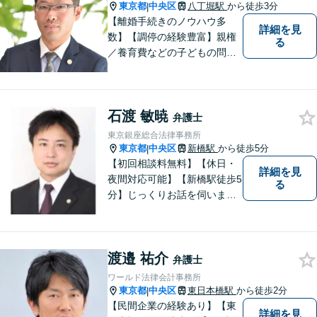
判官７年、弁護士２０年）で
東京都
中央区
八丁堀駅
から徒歩3分
|
す。
【離婚手続きのノウハウ多
詳細を見
数】【調停の経験豊富】親権
る
／養育費などの子どもの問題
にも対応【顧問契約実績多
数】LINEでいつでもすぐに相
談可能。一人ひとりのお悩み
石渡 敏暁
に真摯に向き合い最後までサ
弁護士
ポート。性別・年齢問わず、
東京銀座総合法律事務所
お気軽にご相談ください【八
東京都
中央区
新橋駅
から徒歩5分
|
丁堀駅徒歩2分】
【初回相談料無料】【休日・
詳細を見
夜間対応可能】【新橋駅徒歩5
る
分】じっくりお話を伺いま
す。こんなこと聞いてもいい
の？と思うことでもお気軽に
ご相談ください。
渡邉 祐介
弁護士
ワールド法律会計事務所
東京都
中央区
東日本橋駅
から徒歩2分
|
【民間企業の経験あり】【東
詳細を見