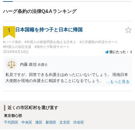
ハーグ条約の法律Q&Aランキング
1
日本国籍を持つ子と日本に帰国
#ハーグ条約
#外国人の家族問題を抱える日本人
#入管書類の申請サポート
#外国人の訴訟支援
#海外ビザ取得サポート
2019年8月14日
役にたった
1
内藤 政信
弁護士
私見ですが、回答できる弁護士はめったにいないでしょう。 現地日本
大使館か現地の弁護士に相談することになるでしょう。
近くの市区町村を選び直す
東京都心部
千代田区
中央区
港区
新宿区
文京区
渋谷区