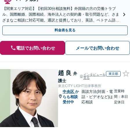
【関東エリア対応】【初回30分相談無料】外国籍の方の労働トラブ
ル、国際離婚、国際相続、海外法人との契約書・取引問題など、さま
ざまなご相談に対応可能。通訳と提携しており、英語、ベトナム語、
中国語、タイ語等対応可能です（通訳料別途）。
料金表を見る
電話でお問い合わせ
メールでお問い合わせ
趙 良
弁
東京都
インタビューを
見る
護士
東京CITY LIGHT法律事務所
営業時
中央区
か
面談方法(対面・電
らも相談
話・ビデオなど)は
間：本日
受付中
応相談
定休日