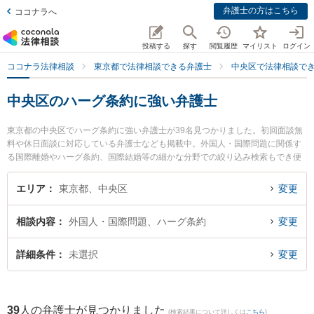
弁護士の方はこちら
ココナラへ
投稿する
探す
閲覧履歴
マイリスト
ログイン
ココナラ法律相談
東京都で法律相談できる弁護士
中央区で法律相談で
中央区のハーグ条約に強い弁護士
東京都の中央区でハーグ条約に強い弁護士が39名見つかりました。初回面談無
料や休日面談に対応している弁護士なども掲載中。外国人・国際問題に関係す
る国際離婚やハーグ条約、国際結婚等の細かな分野での絞り込み検索もでき便
利です。特に銀座新明和法律事務所の渡辺 智己弁護士や東京中央総合法律事務
所の森崎 善明弁護士、En法律事務所の滝田 泰之弁護士のプロフィール情報や
エリア
東京都、中央区
変更
弁護士費用、強みなどが注目されています。『中央区で土日や夜間に発生した
ハーグ条約のトラブルを今すぐに弁護士に相談したい』『ハーグ条約のトラブ
相談内容
外国人・国際問題、ハーグ条約
変更
ル解決の実績豊富な近くの弁護士を検索したい』『初回相談無料でハーグ条約
を法律相談できる中央区内の弁護士に相談予約したい』などでお困りの相談者
さんにおすすめです。
詳細条件
未選択
変更
39
人の弁護士が見つかりました
(検索結果について詳しくは
こちら
)