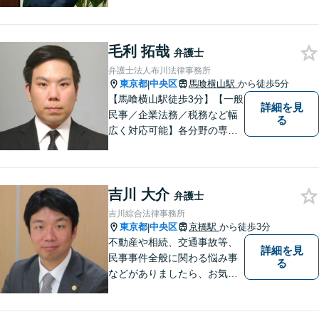
【今すぐ催促をストップ】詐
欺・消費者問題や交通事故の
解決実績も豊富 【秘密厳守／
毛利 拓哉
完全個室】夜間や休日のご相
弁護士
談に対応可能
弁護士法人布川法律事務所
東京都
中央区
馬喰横山駅
から徒歩5分
|
【馬喰横山駅徒歩3分】【一般
詳細を見
民事／企業法務／税務など幅
る
広く対応可能】各分野の専門
家が連携し、スムーズな解決
を実現します。｢総合力｣と｢ス
ピード｣を大切にして、皆様の
吉川 大介
明るい未来を作っていけるよ
弁護士
う精進いたします。まずはご
吉川綜合法律事務所
相談を！
東京都
中央区
京橋駅
から徒歩3分
|
不動産や相続、交通事故等、
詳細を見
民事事件全般に関わる悩み事
る
などがありましたら、お気軽
にご相談ください。