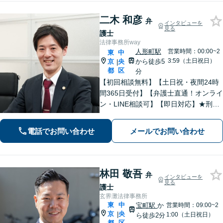
対応】
二木 和彦
弁
インタビューを
見る
護士
法律事務所way
人形町駅
営業時間：00:00~2
東
中
3:59（土日祝日）
京
央
から徒歩5
|
都
区
分
【初回相談無料】【土日祝・夜間24時
間365日受付】【弁護士直通！オンライ
ン・LINE相談可】【即日対応】★刑事
事件★離婚・男女問題★相続★不動産
★債務整理に精通！お任せください！
電話でお問い合わせ
メールでお問い合わせ
あなたを全力サポートいたします【人
形町駅徒歩5分】
林田 敬吾
弁
インタビューを
見る
護士
玄界灘法律事務所
東
中
宝町駅
か
営業時間：09:00~2
京
央
|
1:00（土日祝日）
ら徒歩2分
都
区