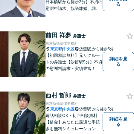
日本橋駅から徒歩2分】不貞の
る
慰謝料請求、協議離婚、調停
離婚、未払い残業代請求、不
当解雇・退職勧奨、セクハ
ラ・パワハラなどお任せくだ
前田 祥夢
さい。最大の味方としてじっ
弁護士
くりお話をお伺いします。
東京新橋法律事務所
【粘り強い交渉が強み】
東京都
中央区
汐留駅
から徒歩5分
|
【初回相談無料】元リクルー
詳細を見
トの弁護士【汐留駅5分】不貞
る
の慰謝料請求・実績豊富！交
渉はすべてお任せ【不動産】
元不動産広告会社出身だから
強い【交通事故】多数のセミ
西村 哲郎
ナー実績【企業法務】ベンチ
弁護士
ャーを支援【休日・夜間対
東京新橋法律事務所
応】
東京都
中央区
汐留駅
から徒歩5分
|
電話相談OK・初回相談無料
詳細を見
【借金】あなたに最適な手続
る
きを無料シミュレーション