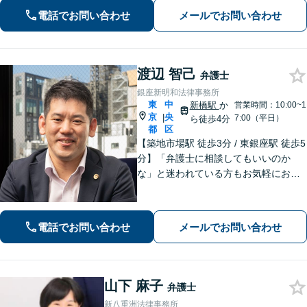
いる方の力になりたいと思い、弁護士
電話でお問い合わせ
メールでお問い合わせ
になりました。お気軽にご相談くださ
い。【電話相談可】【休日面談可】
渡辺 智己
弁護士
銀座新明和法律事務所
東
中
新橋駅
か
営業時間：10:00~1
京
央
|
7:00（平日）
ら徒歩4分
都
区
【築地市場駅 徒歩3分 / 東銀座駅 徒歩5
分】「弁護士に相談してもいいのか
な」と迷われている方もお気軽にお問
い合わせください。依頼者さまの抱え
ていらっしゃる不安やご希望を丁寧に
お伺いいたします。
電話でお問い合わせ
メールでお問い合わせ
山下 麻子
弁護士
新八重洲法律事務所