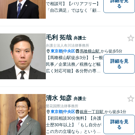
詳細を見
で相談可】【バリアフリー】
る
「自己満足」ではなく「顧客
満足」が得られたかどうかを
大切にしています。一人一人
の依頼者に寄り添い、依頼者
毛利 拓哉
が本当に求める最高の結果に
弁護士
こだわり続けたいと考えてお
弁護士法人布川法律事務所
ります。 お気軽にご相談くだ
東京都
中央区
馬喰横山駅
から徒歩5分
|
さい。
【馬喰横山駅徒歩3分】【一般
詳細を見
民事／企業法務／税務など幅
る
広く対応可能】各分野の専門
家が連携し、スムーズな解決
を実現します。｢総合力｣と｢ス
ピード｣を大切にして、皆様の
清水 知彦
明るい未来を作っていけるよ
弁護士
う精進いたします。まずはご
鶯花国際法律事務所
相談を！
東京都
中央区
銀座一丁目駅
から徒歩1分
|
【初回相談30分無料】【弁護
詳細を見
士歴30年以上】「もし自分が
る
この方の立場なら」という視