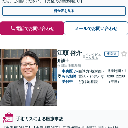
たら、ご相談ください。【完全成功報酬制あり】
料金表を見る
電話でお問い合わせ
メールでお問い合わせ
江頭 啓介
東京都
インタビュ
ーを見る
弁護士
永岡法律事務所
営業時間：1
中央区
か
面談方法(対面・
らも相談
電話・ビデオな
0:00~22:00
受付中
ど)は応相談
（平日）
手術ミスによる医療事故
【出張相談対応】【土日祝日対応】 医療機関の法律顧問で培った経験