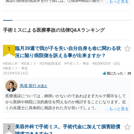
過誤の損害賠償請求を行う際には、①医師•病院の責任を明らかにする
ための証拠と②生じた損害の内容•金額を明らかにするための証拠を収
集•確保しておく必要があります。 ①医師•病院の責任を明らかにす
るための証拠について → ご投稿内容には、「病院側が医療ミスを認
めた」とありますが、これは、病院側の事故調査報告書等の証拠に基
手術ミスによる医療事故の法律Q&Aランキング
づく回答や説明があったということでしょうか？ それとも、口頭レ
ベルでの説明•回答に留まりますでしょうか？口頭レベルの場合、事後
に供述が変わってしまうおそれもあるため、録音等を心掛けておきた
1
臨月39週で我が子を失い自分自身も命に関わる状
いところです。 一旦は責任を認める方向の説明•回答がなされた場合
でも、責任の内容•程度等、既往歴との関係、損害の範囲•金額等で争
況に陥り病院側を訴える事が出来ますか？
いとなる可能性もあるため、医証（カルテ等の証拠）はしっかりと確
#産婦人科
#投薬ミス
#説明義務違反
#手術ミス・事故
#慰謝料請求・訴訟
保し、内容を精査しておきたいところです。 事案の内容や推移等に
#検査ミス・事故
応じた入手方法（任意開示、証拠保全等）を検討すべきでしょう。
2019年9月16日
役にたった
28
②生じた損害の内容•金額を明らかにするための証拠を収集•確保して
おく必要があります。 → 手術前のお父様の健康状態（既往歴を含
馬場 龍行
弁護士
む）、生活•仕事状況、手術をすることになった経緯、手術後の経緯等
医療過誤については，納得いかないのであればまずカルテ開示をして
についてしっかり確認した上で、どのような損害が生じたか、その損
から医師や病院に法的責任を問えるのか検討することになります。近
害の金額等のわかる証拠を入手•確保しておくべきでしょう。 •弁護士
くの弁護士に具体的に相談された方が良いでしょう。
への相談のタイミングについて → ある程度の証拠を集めてから弁護
士に依頼する方法もありますが、ご事案の内容によっては、カルテ改
ざんのおそれ等も踏まえた対応をしておくのが望ましい場合もあるた
め、お手もとにある限りの証拠を持参して早めに弁護士に相談し、そ
2
美容外科で手術ミス。手術代金に加えて損害賠償
の後の方針•対応を協議しておく方法もあります。 なお、医療過誤事
請求できますか？