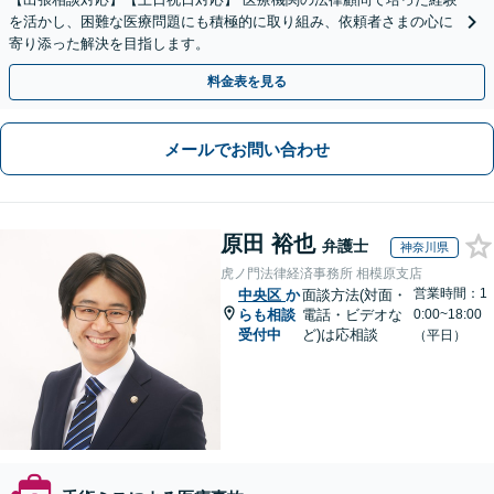
を活かし、困難な医療問題にも積極的に取り組み、依頼者さまの心に
寄り添った解決を目指します。
料金表を見る
メールでお問い合わせ
原田 裕也
弁護士
神奈川県
虎ノ門法律経済事務所 相模原支店
営業時間：1
中央区
か
面談方法(対面・
らも相談
電話・ビデオな
0:00~18:00
受付中
ど)は応相談
（平日）