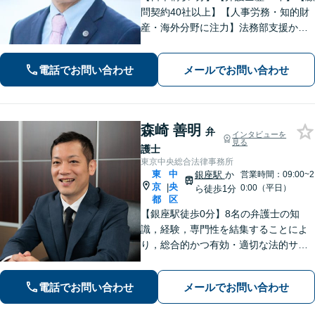
問契約40社以上】【人事労務・知的財
産・海外分野に注力】法務部支援から
個別案件まで，さまざまなニーズにお
応えします。上場企業から中小企業ま
電話でお問い合わせ
メールでお問い合わせ
で幅広く対応「予防法務も重視し，ク
ライアントファーストで全力サポー
ト」
森崎 善明
弁
インタビューを
見る
護士
東京中央総合法律事務所
東
中
銀座駅
か
営業時間：09:00~2
京
央
|
0:00（平日）
ら徒歩1分
都
区
【銀座駅徒歩0分】8名の弁護士の知
識，経験，専門性を結集することによ
り，総合的かつ有効・適切な法的サー
ビスをご提供【当日／夜間／休日対応
可能】依頼者一人一人に対して、丁寧
電話でお問い合わせ
メールでお問い合わせ
な対応をさせて頂いております。【分
割／後払い対応】