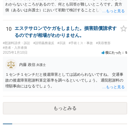
わからないところがあるので、何とも回答が難しいところです。貴方
側（あるいは弁護士）において初動で検討することとしては、クリニ
ックから診療記録の入手をすること、緊急入院先の診断内容の確認や
医師意見聴取などが考えられるかと思います。それらを踏まえてクリ
ニック側の過失を肯定できそうであれば、クリニックに対して具体的
10
エステサロンでケガをしました。損害賠償請求す
に損害賠償請求をしていくことになります。
るのですが相場がわかりません。
#慰謝料請求・訴訟
#説明義務違反
#示談
#手術ミス・事故
#美容整形
#患者・入所者側
2025年1月10日
役にたった
5
内藤 政信
弁護士
１センチ１センチだと後遺障害としては認められないですね。 交通事
故の後遺障害慰謝料算定基準を調べるといいでしょう。 通院慰謝料の
増額事由にはなるでしょう。
もっとみる