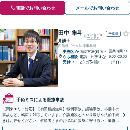
電話でお問い合わせ
メールでお問い合わせ
田中 隼斗
千葉県
インタビュ
ーを見る
弁護士
西船橋ゴール法律事務所
営業時間：0
中央区
か
面談方法(対面・
らも相談
電話・ビデオな
9:00~20:00
受付中
ど)は応相談
（平日）
手術ミスによる医療事故
【関東エリア対応】【初回相談無料】転倒事故、誤嚥事故、徘徊中の
事故など、幅広く対応しています。介護施設とのやり取りや法的手続
きはお任せください。依頼者さまのお悩みに親身に寄り添い、最善の
結果が得られるように尽力いたします。