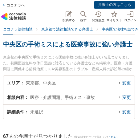
弁護士の方はこちら
ココナラへ
投稿する
探す
閲覧履歴
マイリスト
ログイン
ココナラ法律相談
東京都で法律相談できる弁護士
中央区で法律相談で
中央区の手術ミスによる医療事故に強い弁護士
東京都の中央区で手術ミスによる医療事故に強い弁護士が67名見つかりまし
た。初回面談無料や休日面談に対応している弁護士なども掲載中。医療・介護
問題に関係する歯科治療ミスや美容整形のトラブル、産婦人科の訴訟等の細か
な分野での絞り込み検索もでき便利です。特にプラッサ法律事務所の増田 直毅
弁護士や弁護士法人エースの𫝆城 直人弁護士、玄界灘法律事務所の林田 敬吾弁
エリア
東京都、中央区
変更
護士のプロフィール情報や弁護士費用、強みなどが注目されています。『中央
区で土日や夜間に発生した手術ミスによる医療事故のトラブルを今すぐに弁護
相談内容
医療・介護問題、手術ミス・事故
変更
士に相談したい』『手術ミスによる医療事故のトラブル解決の実績豊富な近く
の弁護士を検索したい』『初回相談無料で手術ミスによる医療事故を法律相談
できる中央区内の弁護士に相談予約したい』などでお困りの相談者さんにおす
詳細条件
未選択
変更
すめです。
67
人の弁護士が見つかりました
(検索結果について詳しくは
こちら
)