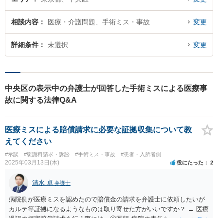
相談内容
医療・介護問題、手術ミス・事故
変更
詳細条件
未選択
変更
中央区の表示中の弁護士が回答した手術ミスによる医療事
故に関する法律Q&A
医療ミスによる賠償請求に必要な証拠収集について教
えてください
#示談
#慰謝料請求・訴訟
#手術ミス・事故
#患者・入所者側
2025年03月13日(木)
役にたった
2
清水 卓
弁護士
病院側が医療ミスを認めたので賠償金の請求を弁護士に依頼したいが
カルテ等証拠になるようなものは取り寄せた方がいいですか？ → 医療