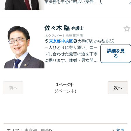
業法務を中心に幅広い案件の
対応可能。多様な実践経験を
活かし、早期解決をめざしま
す【東京オフィス支店長とし
佐々木 臨
ての豊富な実績】
弁護士
ネクスパート法律事務所
東京都
中央区
大手町駅
から徒歩2分
|
一人ひとりに寄り添い、ニー
詳細を見
ズに合わせた最善の道を丁寧
る
に探ります。離婚・男女問題
から債務整理、交通事故、相
続、刑事事件まで、幅広い問
題に対応。明るい未来への一
1ページ目
歩を踏み出せるよう、力強い
前へ
次へ
(3ページ中)
味方として解決まで伴走しま
す【初回相談無料】【分割払
い可】
エリア
東京都、中央区
変更