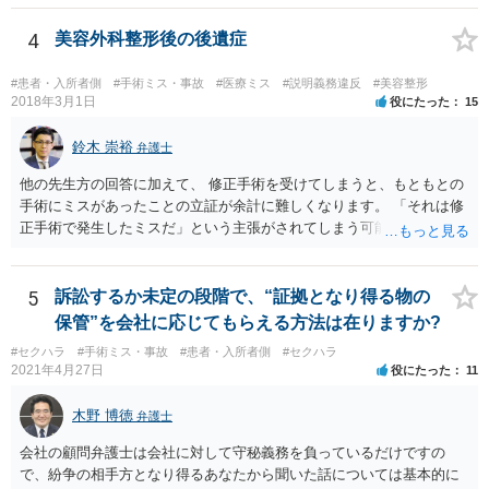
4
美容外科整形後の後遺症
#患者・入所者側
#手術ミス・事故
#医療ミス
#説明義務違反
#美容整形
2018年3月1日
役にたった
15
鈴木 崇裕
弁護士
他の先生方の回答に加えて、 修正手術を受けてしまうと、もともとの
手術にミスがあったことの立証が余計に難しくなります。 「それは修
正手術で発生したミスだ」という主張がされてしまう可能性があるか
らです。 心身の苦痛はあるでしょうけれども、損害賠償請求などをご
検討なさっているのであれば、修正手術を受けるまえに弁護士に相談
して対応を決めることを強くお勧めいたします。
5
訴訟するか未定の段階で、“証拠となり得る物の
保管”を会社に応じてもらえる方法は在りますか?
#セクハラ
#手術ミス・事故
#患者・入所者側
#セクハラ
2021年4月27日
役にたった
11
木野 博徳
弁護士
会社の顧問弁護士は会社に対して守秘義務を負っているだけですの
で、紛争の相手方となり得るあなたから聞いた話については基本的に