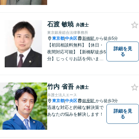
点を失わず、依頼者にとって
最善の提案を心がけていま
す。 どうぞお気軽にご相談く
石渡 敏暁
ださい。銀座の当事務所また
弁護士
は湘南エリアでお話を伺うこ
東京銀座総合法律事務所
とが可能です。【メール・電
東京都
中央区
新橋駅
から徒歩5分
|
話相談可】
【初回相談料無料】【休日・
詳細を見
夜間対応可能】【新橋駅徒歩5
る
分】じっくりお話を伺いま
す。こんなこと聞いてもいい
の？と思うことでもお気軽に
ご相談ください。
竹内 省吾
弁護士
弁護士法人エース
東京都
中央区
銀座駅
から徒歩3分
|
迅速な対応と的確な解決策で
詳細を見
あなたの悩みを解決します！
る