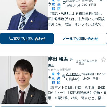
東
中
銀座駅
か
営業時間：10:00~1
京
央
|
9:00（平日）
ら徒歩3分
都
区
【電話・WEBによる初回無料相談も
可】弊事務所では、来所頂いての面談
以外にも、電話・オンライン形式での
初回無料相談も実施中。すぐに弁護士
にご相談頂くことで、今のご不安が和
電話でお問い合わせ
メールでお問い合わせ
らぐとともに、問題解決のために前に
進むことができます。
悴田 峻吾
弁
インタビューを
見る
護士
かせだ法律事務所
東
中
八丁堀駅
か
営業時間：10:00~
京
央
|
19:00（平日）
ら徒歩4分
都
区
【東京メトロ日比谷線「八丁堀」B4出
口から4分】【初回相談無料】労働・雇
用、企業法務、相続・遺言など、幅広
く対応しています。法律の力で困って