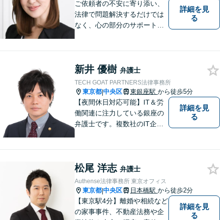
丁堀駅徒歩2分】
ご依頼者の不安に寄り添い、
詳細を見
法律で問題解決するだけでは
る
なく、心の部分のサポートま
でできる弁護士を目指してい
ます。
新井 優樹
弁護士
TECH GOAT PARTNERS法律事務所
東京都
中央区
東銀座駅
から徒歩5分
|
【夜間休日対応可能】IT＆労
詳細を見
働関連に注力している銀座の
る
弁護士です。複数社のIT企業
の顧問弁護士を務めていま
す。
松尾 洋志
弁護士
Authense法律事務所 東京オフィス
東京都
中央区
日本橋駅
から徒歩2分
|
【東京駅4分】離婚や相続など
詳細を見
の家事事件、不動産法務や企
る