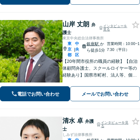
し立てもお任せください」
山岸 丈朗
弁
インタビューを
見る
護士
東京中央総合法律事務所
東
中
銀座駅
か
営業時間：10:00~1
京
央
|
7:30（平日）
ら徒歩1分
都
区
【20年間市役所の職員の経験】【自治
体顧問弁護士、スクールロイヤー等の
経験あり】国県市町村、法人等、個人
に対して、行政法務、学校法務を含
む、幅広い分野に関するご相談、ご依
電話でお問い合わせ
メールでお問い合わせ
頼を受け、各種の法的支援を行ってい
ます。まずはご相談下さい。【WEB面
談可】
清水 卓
弁護
インタビューを見
る
士
しみず法律事務所