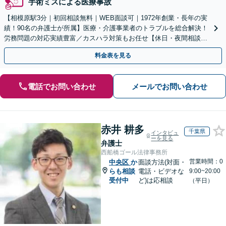
手術ミスによる医療事故
【相模原駅3分｜初回相談無料｜WEB面談可｜1972年創業・長年の実
績！90名の弁護士が所属】医療・介護事業者のトラブルを総合解決！
労務問題の対応実績豊富／カスハラ対策もお任せ【休日・夜間相談可
／忙しい方にも安心の柔軟なサポート体制】
料金表を見る
電話でお問い合わせ
メールでお問い合わせ
赤井 耕多
千葉県
インタビュ
ーを見る
弁護士
西船橋ゴール法律事務所
営業時間：0
中央区
か
面談方法(対面・
らも相談
電話・ビデオな
9:00~20:00
受付中
ど)は応相談
（平日）