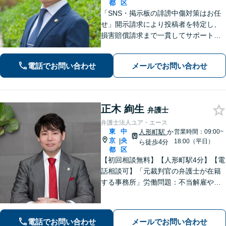
都
区
「SNS・掲示板の誹謗中傷対策はお任
せ」開示請求により投稿者を特定し、
損害賠償請求まで一貫してサポート
「ベンチャー企業の成長を支える弁護
士：法的に難しい問題でも尽力」【初
電話でお問い合わせ
メールでお問い合わせ
回相談60分無料】【弁護士直通電話相
談可】【来所一切不要】【夜間・休日
面談可】
正木 絢生
弁護士
弁護士法人ユア・エース
東
中
人形町駅
か
営業時間：09:00~
京
央
|
18:00（平日）
ら徒歩4分
都
区
【初回相談無料】【人形町駅4分】【電
話相談可】「元裁判官の弁護士が在籍
する事務所」労働問題：不当解雇や未
払い残業代、職場でのハラスメントな
ど様々な労働問題の取り扱い実績あり
「交通事故：重度の後遺障害や異議申
電話でお問い合わせ
メールでお問い合わせ