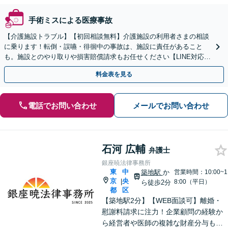
手術ミスによる医療事故
【介護施設トラブル】【初回相談無料】介護施設の利用者さまの相談
に乗ります！転倒・誤嚥・徘徊中の事故は、施設に責任があること
も。施設とのやり取りや損害賠償請求もお任せください【LINE対応
可】【夜間・休日面談可】【関東エリア対応】
料金表を見る
電話でお問い合わせ
メールでお問い合わせ
石河 広輔
弁護士
銀座暁法律事務所
東
中
築地駅
か
営業時間：10:00~1
京
央
|
8:00（平日）
ら徒歩2分
都
区
【築地駅2分】【WEB面談可】離婚・
慰謝料請求に注力！企業顧問の経験か
ら経営者や医師の複雑な財産分与も対