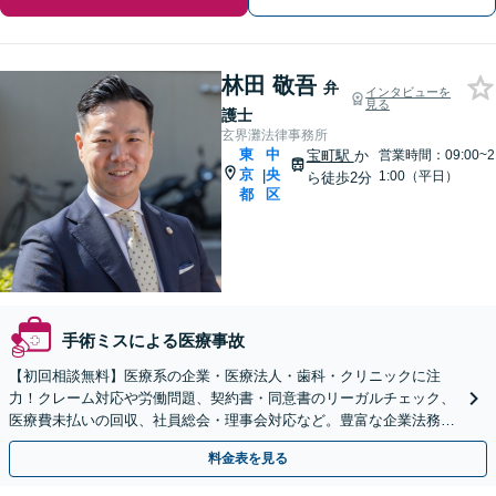
林田 敬吾
弁
インタビューを
見る
護士
玄界灘法律事務所
東
中
宝町駅
か
営業時間：09:00~2
京
央
|
1:00（平日）
ら徒歩2分
都
区
手術ミスによる医療事故
【初回相談無料】医療系の企業・医療法人・歯科・クリニックに注
力！クレーム対応や労働問題、契約書・同意書のリーガルチェック、
医療費未払いの回収、社員総会・理事会対応など。豊富な企業法務の
経験を活かし、安定した病院経営を法的側面よりサポート。
料金表を見る