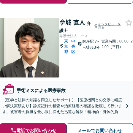
𫝆城 直人
弁
インタビューを
見る
護士
弁護士法人エース
東
中
銀座駅
か
営業時間：08:00~2
京
央
|
2:00（平日）
ら徒歩3分
都
区
手術ミスによる医療事故
【医学と法律の知識を両立したサポート】【医療機関との交渉に幅広
い解決実績あり】診療記録の精査や治療経過の確認を徹底して行いま
す。被害者の負担を最小限に抑えた迅速な解決「精神的・身体的負担
に苦しむ患者さまとご家族の心情に深く寄り添います」
電話でお問い合わせ
メールでお問い合わせ