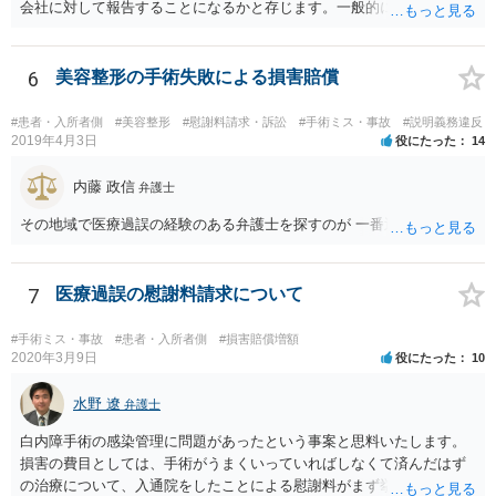
会社に対して報告することになるかと存じます。一般的に弁護士かぎ
りの話にしてほしいという相手方の要望を受け容れることは状況によ
ってはあるかもしれませんが、相手方に誤解を与える可能性があり、
利益相反の問題が生じうるのでそういった要請は拒絶する場合が大半
6
美容整形の手術失敗による損害賠償
でしょうし、とりわけ今回の状況において弁護士かぎりの話にしてほ
しいという要望を受け容れる弁護士はほとんどいないと思います。 会
#患者・入所者側
#美容整形
#慰謝料請求・訴訟
#手術ミス・事故
#説明義務違反
社内の部署に相談した場合についても通常は会社内で情報共有が図ら
2019年4月3日
役にたった
14
れるでしょうから、結局のところ、関係資料等をまとめて一度弁護士
に相談した上で、事案の見通し等を示してもらい、訴訟するかどうか
内藤 政信
弁護士
を早急に決断された方が良いかと存じます。訴訟提起を選択される場
その地域で医療過誤の経験のある弁護士を探すのが 一番近道だね。
合は、通常、会社が隠蔽のため過去の記録を廃棄すること等を防ぐた
め、弁護士と相談の上、訴え提起前の証拠保全の要否等を検討するこ
とになります。 いずれにせよ、あなたの動きを悟られた場合、少なく
7
医療過誤の慰謝料請求について
とも一般論としては会社が隠蔽工作を行う可能性があるため、慎重な
対応が必要になってくるかと存じます。
#手術ミス・事故
#患者・入所者側
#損害賠償増額
2020年3月9日
役にたった
10
水野 遼
弁護士
白内障手術の感染管理に問題があったという事案と思料いたします。
損害の費目としては、手術がうまくいっていればしなくて済んだはず
の治療について、入通院をしたことによる慰謝料がまず挙げられ、こ