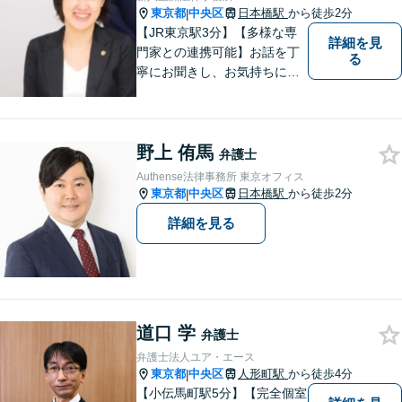
東京都
中央区
日本橋駅
から徒歩2分
|
【JR東京駅3分】【多様な専
詳細を見
門家との連携可能】お話を丁
る
寧にお聞きし、お気持ちに寄
り添いながら、最善の解決策
をご提案させていただきま
す。お悩みを一人で抱え込ま
野上 侑馬
ずに、ぜひお早めにご相談く
弁護士
ださい。
Authense法律事務所 東京オフィス
東京都
中央区
日本橋駅
から徒歩2分
|
詳細を見る
道口 学
弁護士
弁護士法人ユア・エース
東京都
中央区
人形町駅
から徒歩4分
|
【小伝馬町駅5分】【完全個室