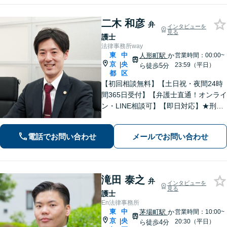
二木 和彦
弁
インタビューを
見る
護士
法律事務所way
東
中
人形町駅
か
営業時間：00:00~
京
央
|
23:59（平日）
ら徒歩5分
都
区
【初回相談無料】【土日祝・夜間24時
間365日受付】【弁護士直通！オンライ
ン・LINE相談可】【即日対応】★刑事
事件★離婚・男女問題★相続★不動産
★債務整理に精通！お任せください！
電話でお問い合わせ
メールでお問い合わせ
あなたを全力サポートいたします【人
形町駅徒歩5分】
滝田 泰之
弁
インタビューを
見る
護士
En法律事務所
東
中
茅場町駅
か
営業時間：10:00~
京
央
|
20:30（平日）
ら徒歩4分