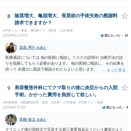
れは入通院の期間に応じて決まります。 また、視力低下などの後遺症
が残った場合には、後遺症についての慰謝料や、逸失利益なども請求
の対象になってきます。 あくまでケースバイケースなので、今回の事
8
陰茎増大、亀頭増大、長茎術の手術失敗の慰謝料
案に必ずしも当てはまるものとは言い切れませんが、過去の裁判例を
請求できますか？
見ると、白内障の手術に失敗して片目の視力がほぼ失われたような事
#手術ミス・事故
#医療ミス
#患者・入所者側
案の場合、800万円程度の慰謝料が認められた事案もあります。 医療
2018年11月5日
役にたった
15
事故の場合、相手が保険を使った対応になることが多いため、交渉を
円滑に進めるためには早期に弁護士委任された方がよいのではないか
高島 秀行
弁護士
と思います。
医療過誤については 他の医師に相談し リスクの説明や 治療方法の誤
りを指摘してもらう必要があります。 他の医師に相談し、その結果を
持って 弁護士に面談で相談されたらよいと思います。
9
美容整形外科にてクマ取りの後に炎症からの入院
手術。かかった費用を負担して欲しい。
#美容整形
#慰謝料請求・訴訟
#患者・入所者側
#手術ミス・事故
2024年7月3日
役にたった
9
髙橋 俊太
弁護士
クリニック側が現時点で言及する第三者委員会云々という趣旨がよく