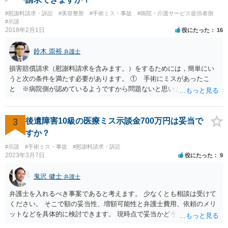
案では、いきなり交渉や訴訟を依頼するのではなく、その前段階とし
#慰謝料請求・訴訟
#美容整形
#手術ミス・事故
#病院・介護サービス提供者側
て、まずは調査（事案の内容や法的責任の有無•程度等の調査•把握）
#示談
の依頼をすることも可能です。 いずれにしましても、お父様を亡く
2018年2月1日
役にたった
16
されたお辛い状況下、医師や病院という専門組織を相手にすることは
ご家族のみでは大変かと存じますので、一度、お住まいの地域等の医
鈴木 崇裕
弁護士
療過誤を取り扱っている弁護士に相談してみることもご検討くださ
い。
損害賠償請求（慰謝料請求を含みます。）をするためには，簡単にい
うと次の条件を満たす必要があります。 ① 手術にミスがあったこ
と ※病院側が認めているようですから問題ないと思います。 ② 手
術のミスの「せいで」仕事を休まなければならなくなったこと ③ 手
術のミスの「せいで」マスクが外せなくなったこと ④ 仕事を休まな
ければならなくなった「せいで」休業損害が発生したこと ⑤ マスク
3
後遺障害10級の医療ミス示談金700万円は妥当で
を外せなくなった「せいで」経済的に評価できる精神的な損害が発生
すか？
したこと 「せいで」と強調した点が，内藤先生のご指摘なさる「相当
#示談
#手術ミス・事故
#慰謝料請求・訴訟
因果関係」です。 手術のミスと関係のないことまでは責任追及ができ
2023年3月7日
役にたった
9
ないということです。 手術のミスの結果，手術前と比べて見た目が著
しく悪くなってしまったとか， 手術のミスの結果，入院期間が延びて
鬼沢 健士
弁護士
しまったとかいう事情があれば， 追加請求が可能な余地があります。
ただし，手術代の返金に応じた際に「これ以上金銭の請求はしませ
弁護士を入れるべき事案であると考えます。 少なくとも相談は受けて
ん」という趣旨の合意をしてしまっていると， 上記の請求は，基本的
ください。 そこで額の妥当性、増額可能性と弁護士費用、依頼のメリ
には困難となります。
ットなどを具体的に検討できます。 現時点で妥当かどうかを即断する
ことを避けた方がいいです。