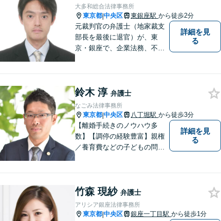
ル・宅建業法の問題等】単発
大多和総合法律事務所
のご依頼もご相談ください
東京都
中央区
東銀座駅
から徒歩2分
|
元裁判官の弁護士（地家裁支
詳細を見
部長を最後に退官）が、東
る
京・銀座で、企業法務、不動
産（売買・賃貸等）、家庭問
題（相続、離婚等）、民事裁
判、国際法務（商取引）等の
鈴木 淳
業務を取り扱っている事務所
弁護士
です。 実務経験は２７年（裁
なごみ法律事務所
判官７年、弁護士２０年）で
東京都
中央区
八丁堀駅
から徒歩3分
|
す。
【離婚手続きのノウハウ多
詳細を見
数】【調停の経験豊富】親権
る
／養育費などの子どもの問題
にも対応【顧問契約実績多
数】LINEでいつでもすぐに相
談可能。一人ひとりのお悩み
竹森 現紗
に真摯に向き合い最後までサ
弁護士
ポート。性別・年齢問わず、
アリシア銀座法律事務所
お気軽にご相談ください【八
東京都
中央区
銀座一丁目駅
から徒歩1分
|