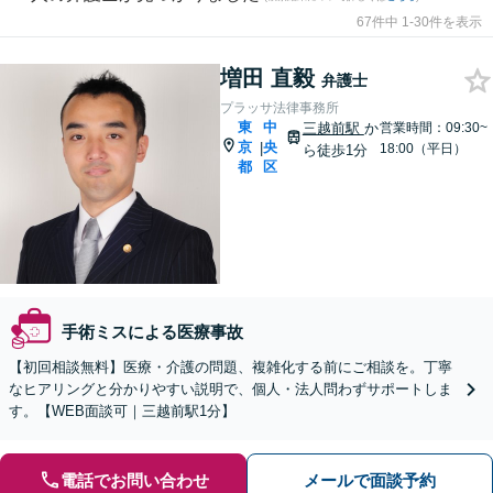
67件中 1-30件を表示
増田 直毅
弁護士
プラッサ法律事務所
東
中
三越前駅
か
営業時間：09:30~
京
央
|
18:00（平日）
ら徒歩1分
都
区
手術ミスによる医療事故
【初回相談無料】医療・介護の問題、複雑化する前にご相談を。丁寧
なヒアリングと分かりやすい説明で、個人・法人問わずサポートしま
す。【WEB面談可｜三越前駅1分】
電話でお問い合わせ
メールで面談予約