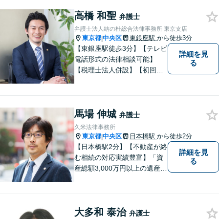
高橋 和聖
弁護士
弁護士法人結の杜総合法律事務所 東京支店
東京都
中央区
東銀座駅
から徒歩3分
|
【東銀座駅徒歩3分】【テレビ
詳細を見
電話形式の法律相談可能】
る
【税理士法人併設】【初回相
談５，５００円】【夜間・土
曜相談あり】【明るくキレイ
な完全個室相談室】
馬場 伸城
弁護士
久米法律事務所
東京都
中央区
日本橋駅
から徒歩2分
|
【日本橋駅2分】【不動産が絡
詳細を見
む相続の対応実績豊富】「資
る
産総額3,000万円以上の遺産分
割はお任せください」もめが
ちな都内の不動産に関する遺
産分割協議は、ぜひご相談を
大多和 泰治
【不動産取引に関するトラブ
弁護士