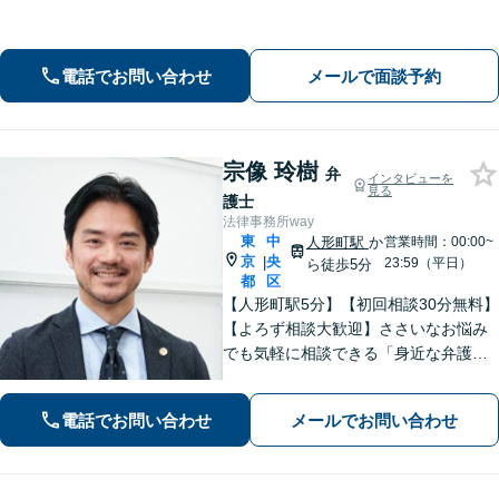
応可能です。お気持ちに寄り添いつ
つ、事実と法律に基づき有利な解決へ
導きます。話しやすい事務所を目指し
電話でお問い合わせ
メールで面談予約
ております。まずは気軽にご相談くだ
さい。
宗像 玲樹
弁
インタビューを
見る
護士
法律事務所way
東
中
人形町駅
か
営業時間：00:00~
京
央
|
23:59（平日）
ら徒歩5分
都
区
【人形町駅5分】【初回相談30分無料】
【よろず相談大歓迎】ささいなお悩み
でも気軽に相談できる「身近な弁護
士」を目指しています。依頼者さまの
お悩みに親身に寄り添い、明るい未来
電話でお問い合わせ
メールでお問い合わせ
を歩めるように精一杯サポートいたし
ます。【電話相談対応】【休日・夜間
対応】