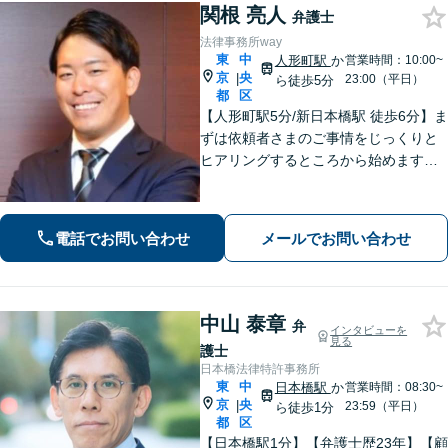
関根 亮人
弁護士
法律事務所way
東
中
人形町駅
か
営業時間：10:00~
京
央
|
23:00（平日）
ら徒歩5分
都
区
【人形町駅5分/新日本橋駅 徒歩6分】ま
ずは依頼者さまのご事情をじっくりと
ヒアリングするところから始めます。
ニーズや案件の事情に応じ、当該事案
に適したアレンジをいたします。共に
歩み、解決までの道を拓きましょう。
電話でお問い合わせ
メールでお問い合わせ
中山 泰章
弁
インタビューを
見る
護士
日本橋法律特許事務所
東
中
日本橋駅
か
営業時間：08:30~
京
央
|
23:59（平日）
ら徒歩1分
都
区
【日本橋駅1分】【弁護士歴23年】【顧