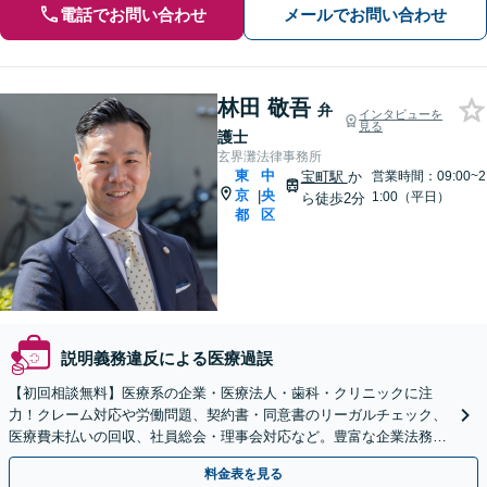
電話でお問い合わせ
メールでお問い合わせ
林田 敬吾
弁
インタビューを
見る
護士
玄界灘法律事務所
東
中
宝町駅
か
営業時間：09:00~2
京
央
|
1:00（平日）
ら徒歩2分
都
区
説明義務違反による医療過誤
【初回相談無料】医療系の企業・医療法人・歯科・クリニックに注
力！クレーム対応や労働問題、契約書・同意書のリーガルチェック、
医療費未払いの回収、社員総会・理事会対応など。豊富な企業法務の
経験を活かし、安定した病院経営を法的側面よりサポート。
料金表を見る