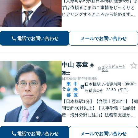
【人形町駅5分/新日本橋駅 徒歩6分】ま
ずは依頼者さまのご事情をじっくりと
ヒアリングするところから始めます。
ニーズや案件の事情に応じ、当該事案
に適したアレンジをいたします。共に
歩み、解決までの道を拓きましょう。
電話でお問い合わせ
メールでお問い合わせ
中山 泰章
弁
インタビューを
見る
護士
日本橋法律特許事務所
東
中
日本橋駅
か
営業時間：08:30~
京
央
|
23:59（平日）
ら徒歩1分
都
区
【日本橋駅1分】【弁護士歴23年】【顧
問契約40社以上】【人事労務・知的財
産・海外分野に注力】法務部支援から
個別案件まで，さまざまなニーズにお
応えします。上場企業から中小企業ま
電話でお問い合わせ
メールでお問い合わせ
で幅広く対応「予防法務も重視し，ク