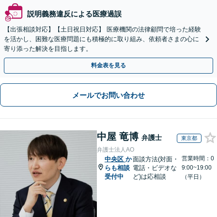
説明義務違反による医療過誤
【出張相談対応】【土日祝日対応】 医療機関の法律顧問で培った経験
を活かし、困難な医療問題にも積極的に取り組み、依頼者さまの心に
寄り添った解決を目指します。
料金表を見る
メールでお問い合わせ
中屋 竜博
弁護士
東京都
弁護士法人AO
営業時間：0
中央区
か
面談方法(対面・
らも相談
電話・ビデオな
9:00~19:00
受付中
ど)は応相談
（平日）