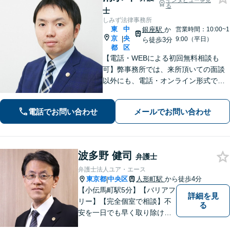
インタビューを見
る
士
しみず法律事務所
東
中
銀座駅
か
営業時間：10:00~1
京
央
|
9:00（平日）
ら徒歩3分
都
区
【電話・WEBによる初回無料相談も
可】弊事務所では、来所頂いての面談
以外にも、電話・オンライン形式での
初回無料相談も実施中。すぐに弁護士
にご相談頂くことで、今のご不安が和
電話でお問い合わせ
メールでお問い合わせ
らぐとともに、問題解決のために前に
進むことができます。
波多野 健司
弁護士
弁護士法人ユア・エース
東京都
中央区
人形町駅
から徒歩4分
|
【小伝馬町駅5分】【バリアフ
詳細を見
リー】【完全個室で相談】不
る
安を一日でも早く取り除ける
よう、迅速な解決を目指して