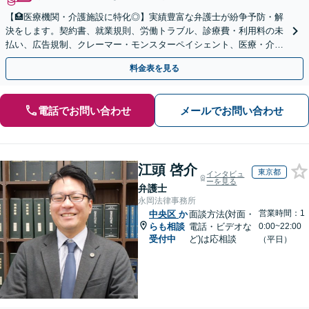
【🏥医療機関・介護施設に特化◎】実績豊富な弁護士が紛争予防・解
決をします。契約書、就業規則、労働トラブル、診療費・利用料の未
払い、広告規制、クレーマー・モンスターペイシェント、医療・介護
事故などに対応【顧問契約あり】
料金表を見る
電話でお問い合わせ
メールでお問い合わせ
江頭 啓介
東京都
インタビュ
ーを見る
弁護士
永岡法律事務所
営業時間：1
中央区
か
面談方法(対面・
らも相談
電話・ビデオな
0:00~22:00
受付中
ど)は応相談
（平日）