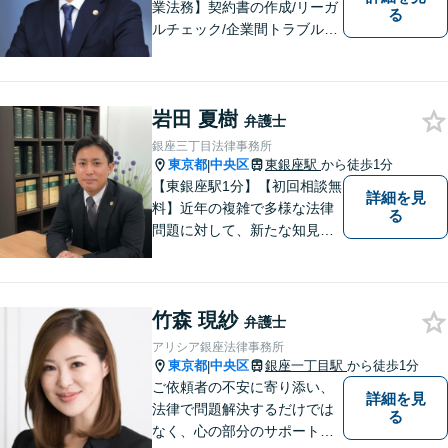
業法務】契約書の作成/リーガ
る
ルチェック/企業間トラブルな
ど、幅広い業種や案件に対応
可【労働・雇用】使用者側に
特化。不当解雇/労災の損害賠
岩田 夏樹
償請求/調査力と交渉力に自信
弁護士
があります【完全個室で対
銀座三丁目法律事務所
応】【WEB面談可能】
東京都
中央区
東銀座駅
から徒歩1分
|
【東銀座駅1分】【初回相談無
詳細を見
料】近年の複雑で多様な法律
る
問題に対して、新たな知見を
蓄積しながら解決へと導きま
す。「根本的解決方法をご提
案すること」をモットーに尽
竹森 現紗
力いたします。【電話・メー
弁護士
ル相談可】
アリシア銀座法律事務所
東京都
中央区
銀座一丁目駅
から徒歩1分
|
ご依頼者の不安に寄り添い、
詳細を見
法律で問題解決するだけでは
る
なく、心の部分のサポートま