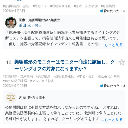
#慰謝料請求・訴訟
#医療ミス
#説明義務違反
#患者・入所者側
#介護施設
2026年4月3日
役にたった
5
医療・介護問題に強い弁護士
浜田 宏
弁護士
「施設側へ安全配慮義務違反と病院側へ緊急搬送するタイミングの判
断ミス」を主張して、損害賠償請求出来る可能性はあると思います。
但し、施設の介護記録やインシデント報告書、その他施設内で作成
された誤飲事故に関する資料、搬送先の病院の医療記録、救急搬送さ
れているのであれば消防の記録等を調査してみなければ、裁判で勝て
る可能性があるかどうかまでは判断できません。これはどの介護事
10
美容整形のモニターはモニター商法に該当し、ク
故・医療事故でも同様です。 一度弁護士にご相談の上、まずは調査
ーリングオフの対象になりますか？
事件として依頼された方が良いと思います。
#契約解除・契約取消
#美容整形
#説明義務違反
#本名・住所・電話番号が判明
#10〜50万円未満
#マルチ商法被害
2023年9月26日
役にたった
3
内藤 政信
弁護士
公的機関は他に有益な方法を教示しなかったのですかね。 とすれば、
業務提供誘因契約を主張して争うことですね。 裁判所で争うことにな
る可能性があります。 とすれば、クーリングオフをまず実行すること
です。