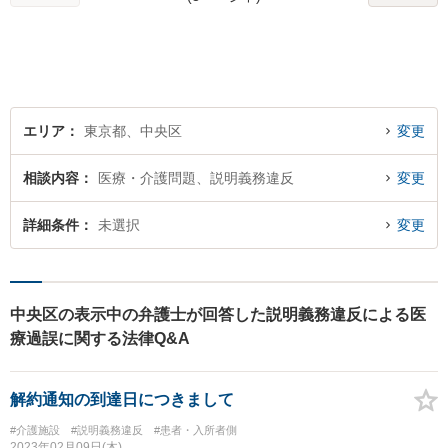
くりお話をお伺いします。
【粘り強い交渉が強み】
エリア
東京都、中央区
変更
相談内容
医療・介護問題、説明義務違反
変更
詳細条件
未選択
変更
中央区の表示中の弁護士が回答した説明義務違反による医
療過誤に関する法律Q&A
解約通知の到達日につきまして
#介護施設
#説明義務違反
#患者・入所者側
2023年02月09日(木)