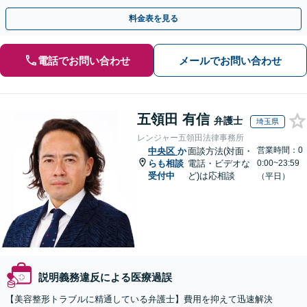
結果が得られるように尽力いたします。
料金表を見る
電話でお問い合わせ
メールでお問い合わせ
五領田 有信
弁護士
埼玉県
レンジャー五領田法律事務所
営業時間：0
中央区
か
面談方法(対面・
らも相談
電話・ビデオな
0:00~23:59
受付中
ど)は応相談
（平日）
説明義務違反による医療過誤
【美容整形トラブルに精通している弁護士】費用を抑えて迅速解決