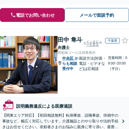
電話でお問い合わせ
メールで面談予約
田中 隼斗
千葉県
インタビュ
ーを見る
弁護士
西船橋ゴール法律事務所
営業時間：0
中央区
か
面談方法(対面・
らも相談
電話・ビデオな
9:00~20:00
受付中
ど)は応相談
（平日）
説明義務違反による医療過誤
【関東エリア対応】【初回相談無料】転倒事故、誤嚥事故、徘徊中の
事故など、幅広く対応しています。介護施設とのやり取りや法的手続
きはお任せください。依頼者さまのお悩みに親身に寄り添い、最善の