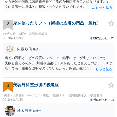
から医師や病院に法的責任を問えるのか検討することになります。近
の推移にかんがみれば、Fはたまたま右事務室に居合わせた者で、右催
くの弁護士に具体的に相談された方が良いでしょう。
告書を受領する権限もなく、その内容も知らず且つB自動車の社員らに
何ら告げることがなかつたとしても、右催告書はEの勢力範囲に入つた
もの、すなわち同人の了知可能の状態におかれたものと認めていささ
かも妨げなく、従つてこのような場合こそは民法九七条にいう到達が
2
糸を使ったリフト（術後の皮膚の凹凸、腫れ）
あつたものと解するを相当とする。」 【参考】裁判例検索（裁判所サ
イト） https://www.courts.go.jp/app/hanrei_jp/detail2?id=53631
#美容整形
#示談
#説明義務違反
2019年3月24日
役にたった
20
内藤 政信
弁護士
当初の説明と、どの程度のレベルで、結果にそごが生じているのか。
失敗と言えるのか。 判断や施術にミスがあったと言えるのか。 ミスは
なくても、重要な説明が欠けていたから、問題が生じたのか。 美容整
形にある程度通じてる弁護士を探せるかどうか。
3
美容外科整形後の後遺症
#患者・入所者側
#手術ミス・事故
#医療ミス
#説明義務違反
#美容整形
2018年3月1日
役にたった
15
鈴木 崇裕
弁護士