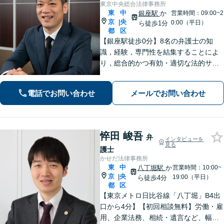
東京中央総合法律事務所
東
中
銀座駅
か
営業時間：09:00~2
京
央
|
0:00（平日）
ら徒歩1分
都
区
【銀座駅徒歩0分】8名の弁護士の知
識，経験，専門性を結集することによ
り，総合的かつ有効・適切な法的サー
ビスをご提供【当日／夜間／休日対応
可能】依頼者一人一人に対して、丁寧
電話でお問い合わせ
メールでお問い合わせ
な対応をさせて頂いております。【分
割／後払い対応】
悴田 峻吾
弁
インタビューを
見る
護士
かせだ法律事務所
東
中
八丁堀駅
か
営業時間：10:00~
京
央
|
19:00（平日）
ら徒歩4分
都
区
【東京メトロ日比谷線「八丁堀」B4出
口から4分】【初回相談無料】労働・雇
用、企業法務、相続・遺言など、幅広