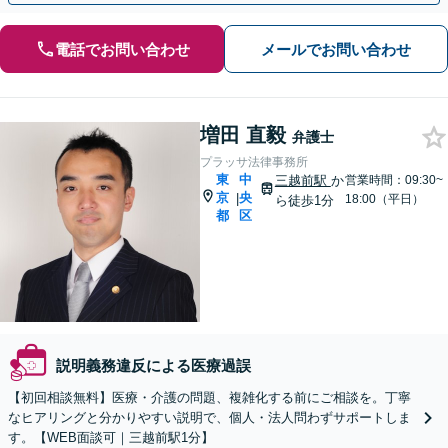
電話でお問い合わせ
メールでお問い合わせ
増田 直毅
弁護士
プラッサ法律事務所
東
中
三越前駅
か
営業時間：09:30~
京
央
|
18:00（平日）
ら徒歩1分
都
区
説明義務違反による医療過誤
【初回相談無料】医療・介護の問題、複雑化する前にご相談を。丁寧
なヒアリングと分かりやすい説明で、個人・法人問わずサポートしま
す。【WEB面談可｜三越前駅1分】