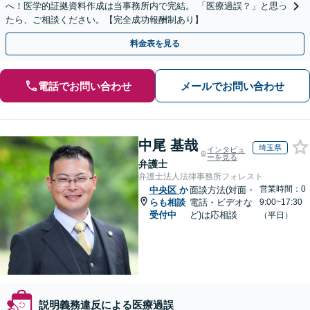
へ！医学的証拠資料作成は当事務所内で完結。 「医療過誤？」と思っ
たら、ご相談ください。【完全成功報酬制あり】
料金表を見る
電話でお問い合わせ
メールでお問い合わせ
中尾 基哉
埼玉県
インタビュ
ーを見る
弁護士
弁護士法人法律事務所フォレスト
営業時間：0
中央区
か
面談方法(対面・
らも相談
電話・ビデオな
9:00~17:30
受付中
ど)は応相談
（平日）
説明義務違反による医療過誤