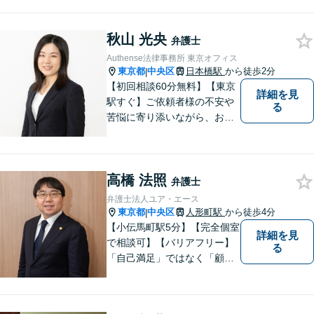
います。一人一人の依頼者に
寄り添い、依頼者が本当に求
秋山 光央
める最高の結果にこだわり続
弁護士
けたいと考えております。 お
Authense法律事務所 東京オフィス
気軽にご相談ください。
東京都
中央区
日本橋駅
から徒歩2分
|
【初回相談60分無料】【東京
詳細を見
駅すぐ】ご依頼者様の不安や
る
苦悩に寄り添いながら、お悩
みについて一緒に解決してま
いります。お早めのご相談が
ご納得のいく解決への第一歩
高橋 法照
です。
弁護士
弁護士法人ユア・エース
東京都
中央区
人形町駅
から徒歩4分
|
【小伝馬町駅5分】【完全個室
詳細を見
で相談可】【バリアフリー】
る
「自己満足」ではなく「顧客
満足」が得られたかどうかを
大切にしています。一人一人
の依頼者に寄り添い、依頼者