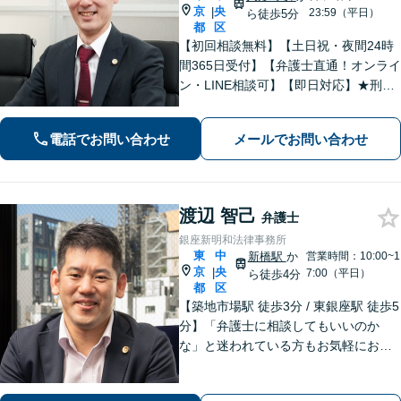
京
央
|
23:59（平日）
ら徒歩5分
都
区
【初回相談無料】【土日祝・夜間24時
間365日受付】【弁護士直通！オンライ
ン・LINE相談可】【即日対応】★刑事
事件★離婚・男女問題★相続★不動産
★債務整理に精通！お任せください！
電話でお問い合わせ
メールでお問い合わせ
あなたを全力サポートいたします【人
形町駅徒歩5分】
渡辺 智己
弁護士
銀座新明和法律事務所
東
中
新橋駅
か
営業時間：10:00~1
京
央
|
7:00（平日）
ら徒歩4分
都
区
【築地市場駅 徒歩3分 / 東銀座駅 徒歩5
分】「弁護士に相談してもいいのか
な」と迷われている方もお気軽にお問
い合わせください。依頼者さまの抱え
ていらっしゃる不安やご希望を丁寧に