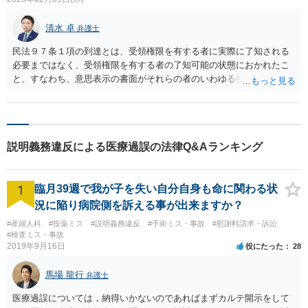
清水 卓
弁護士
民法９７条１項の到達とは、受領権限を有する者に実際に了知される
必要まではなく、受領権限を有する者の了知可能の状態におかれたこ
と、すなわち、意思表示の書面がそれらの者のいわゆる勢力範囲(支配
圏)内におかれることで足りると解されています。 そうすると、解約
通知が先方のメールサーバーに到達したと推測される2月12日に相手方
の了知可能な状態におかれた。すなわち、解約の意思表示が相手方の
勢力範囲（支配圏）内に置かれたと評価できる可能性があるかと思い
説明義務違反による医療過誤の法律Q&Aランキング
ます。 以下の判例（最高裁第一小法廷 昭和36年4月20日判決）が参考
になるものと思われます。 「ここに到達とは右会社の代表取締役であ
つたEないしは同人から受領の権限を付与されていた者によつて受領さ
1
臨月39週で我が子を失い自分自身も命に関わる状
れ或は了知されることを要するの謂ではなく、それらの者にとつて了
知可能の状態におかれたことを意味するものと解すべく、換言すれば
況に陥り病院側を訴える事が出来ますか？
意思表示の書面がそれらの者のいわゆる勢力範囲(支配圏)内におかれる
#産婦人科
#投薬ミス
#説明義務違反
#手術ミス・事故
#慰謝料請求・訴訟
ことを以て足るものと解すべきところ(昭和六年二月一四日、同九年一
#検査ミス・事故
一月二六日、同一一年二月一四日、同一七年一一月二八日の各大審院
2019年9月16日
役にたった
28
判決参照)、前示原判決の確定した事実によれば、B自動車の事務室に
おいてその代表取締役であつたEの娘であるFに手交され且つ同人にお
馬場 龍行
弁護士
いてDの持参した送達簿にEの机の上に在つた同人の印を押して受取
医療過誤については，納得いかないのであればまずカルテ開示をして
り、これを右机の抽斗に入れておいたというのであるから、この事態