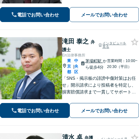
く対応しています。法律の力で困って
いる方の力になりたいと思い、弁護士
電話でお問い合わせ
メールでお問い合わせ
になりました。お気軽にご相談くださ
い。【電話相談可】【休日面談可】
滝田 泰之
弁
インタビューを
見る
護士
En法律事務所
東
中
茅場町駅
か
営業時間：10:00~
京
央
|
20:30（平日）
ら徒歩4分
都
区
「SNS・掲示板の誹謗中傷対策はお任
せ」開示請求により投稿者を特定し、
損害賠償請求まで一貫してサポート
「ベンチャー企業の成長を支える弁護
士：法的に難しい問題でも尽力」【初
電話でお問い合わせ
メールでお問い合わせ
回相談60分無料】【弁護士直通電話相
談可】【来所一切不要】【夜間・休日
面談可】
清水 卓
弁護