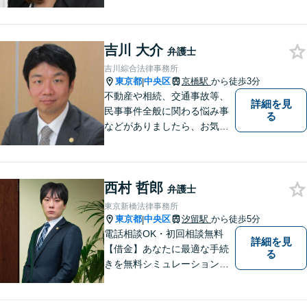
でできる弁護士を目指してい
ます。
吉川 大介
弁護士
吉川綜合法律事務所
東京都
中央区
京橋駅
から徒歩3分
|
不動産や相続、交通事故等、
詳細を見
民事事件全般に関わる悩み事
る
などがありましたら、お気軽
にご相談ください。
西村 哲郎
弁護士
東京新橋法律事務所
東京都
中央区
汐留駅
から徒歩5分
|
電話相談OK・初回相談無料
詳細を見
【借金】あなたに最適な手続
る
きを無料シミュレーション
【今すぐ催促をストップ】詐
欺・消費者問題や交通事故の