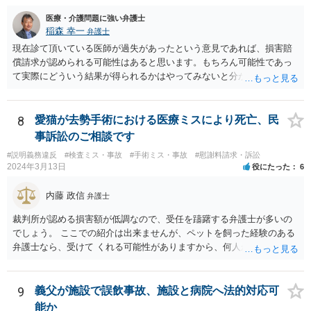
医療・介護問題に強い弁護士
稲森 幸一
弁護士
現在診て頂いている医師が過失があったという意見であれば、損害賠
償請求が認められる可能性はあると思います。もちろん可能性であっ
て実際にどういう結果が得られるかはやってみないと分かりません
が。 損害としては、その過失によって生じた症状の治療にかかった治
療費や精神的苦痛を受けた分の慰謝料や仕事に影響があれば休業損害
などが考えられます。 頑張ってください。
8
愛猫が去勢手術における医療ミスにより死亡、民
事訴訟のご相談です
#説明義務違反
#検査ミス・事故
#手術ミス・事故
#慰謝料請求・訴訟
2024年3月13日
役にたった
6
内藤 政信
弁護士
裁判所が認める損害額が低調なので、受任を躊躇する弁護士が多いの
でしょう。 ここでの紹介は出来ませんが、ペットを飼った経験のある
弁護士なら、受けて くれる可能性がありますから、何人か問い合わせ
してみることになるでしょう。
9
義父が施設で誤飲事故、施設と病院へ法的対応可
能か