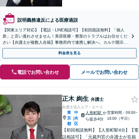
説明義務違反による医療過誤
【関東エリア対応】【電話・LINE相談可】【初回面談無料】「個人
差」と言い逃れさせません！美容医療・整形のトラブルはお任せくだ
さい【弁護士が複数人在籍】事務所内で連携し解決へ。カルテ開示や
返金・賠償請求をサポートいたします【休日夜間面談可】
料金表を見る
電話でお問い合わせ
メールでお問い合わせ
正木 絢生
弁護士
弁護士法人ユア・エース
東
中
人形町駅
か
営業時間：09:00~
京
央
|
18:00（平日）
ら徒歩4分
都
区
【初回相談無料】【人形町駅4分】【電
話相談可】「元裁判官の弁護士が在籍