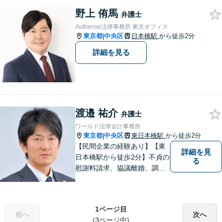
解決実績も豊富 【秘密厳守／
野上 侑馬
完全個室】夜間や休日のご相
弁護士
談に対応可能
Authense法律事務所 東京オフィス
東京都
中央区
日本橋駅
から徒歩2分
|
詳細を見る
渡邉 祐介
弁護士
ワールド法律会計事務所
東京都
中央区
東日本橋駅
から徒歩2分
|
【民間企業の経験あり】【東
詳細を見
日本橋駅から徒歩2分】不貞の
る
慰謝料請求、協議離婚、調停
離婚、未払い残業代請求、不
当解雇・退職勧奨、セクハ
ラ・パワハラなどお任せくだ
1ページ目
さい。最大の味方としてじっ
前へ
次へ
(3ページ中)