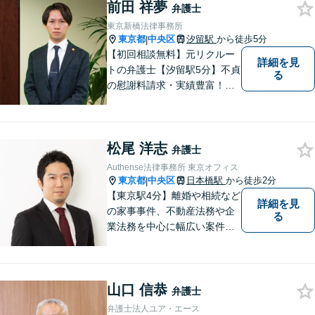
前田 祥夢
が本当に求める最高の結果に
弁護士
こだわり続けたいと考えてお
東京新橋法律事務所
ります。 お気軽にご相談くだ
東京都
中央区
汐留駅
から徒歩5分
|
さい。
【初回相談無料】元リクルー
詳細を見
トの弁護士【汐留駅5分】不貞
る
の慰謝料請求・実績豊富！交
渉はすべてお任せ【不動産】
元不動産広告会社出身だから
強い【交通事故】多数のセミ
松尾 洋志
ナー実績【企業法務】ベンチ
弁護士
ャーを支援【休日・夜間対
Authense法律事務所 東京オフィス
応】
東京都
中央区
日本橋駅
から徒歩2分
|
【東京駅4分】離婚や相続など
詳細を見
の家事事件、不動産法務や企
る
業法務を中心に幅広い案件の
対応可能。多様な実践経験を
活かし、早期解決をめざしま
す【東京オフィス支店長とし
山口 信恭
ての豊富な実績】
弁護士
弁護士法人ユア・エース