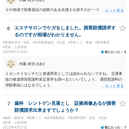
弁護士
その地域で医療過誤の経験のある弁護士を探すのが 一番近道だね。
6
エステサロンでケガをしました。損害賠償請求す
るのですが相場がわかりません。
#慰謝料請求・訴訟
#説明義務違反
#示談
#手術ミス・事故
#美容整形
#患者・入所者側
2025年1月10日
役にたった
5
内藤 政信
弁護士
１センチ１センチだと後遺障害としては認められないですね。 交通事
故の後遺障害慰謝料算定基準を調べるといいでしょう。 通院慰謝料の
増額事由にはなるでしょう。
7
歯科 レントゲン見落とし 証拠画像あるが損害
賠償請求出来ますでしょうか？
#歯科・歯医者
#医療ミス
#説明義務違反
#慰謝料請求・訴訟
#示談
#患者・入所者側
2022年4月17日
役にたった
7