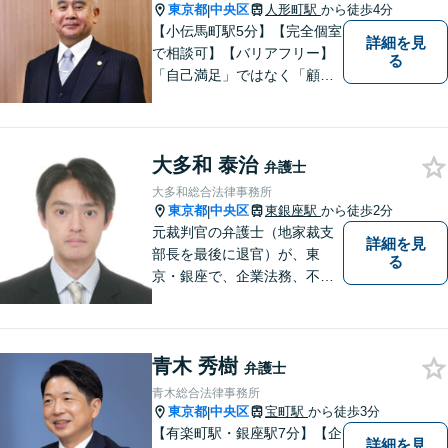
東京都
中央区
人形町駅
から徒歩4分
|
【小伝馬町駅5分】【完全個室
詳細を見
で相談可】【バリアフリー】
る
「自己満足」ではなく「顧客
満足」が得られたかどうかを
大切にしています。一人一人
の依頼者に寄り添い、依頼者
大多和 泰治
が本当に求める最高の結果に
弁護士
こだわり続けたいと考えてお
大多和総合法律事務所
ります。 お気軽にご相談くだ
東京都
中央区
東銀座駅
から徒歩2分
|
さい。
元裁判官の弁護士（地家裁支
詳細を見
部長を最後に退官）が、東
る
京・銀座で、企業法務、不動
産（売買・賃貸等）、家庭問
題（相続、離婚等）、民事裁
判、国際法務（商取引）等の
青木 秀樹
業務を取り扱っている事務所
弁護士
です。 実務経験は２７年（裁
青木総合法律事務所
判官７年、弁護士２０年）で
東京都
中央区
宝町駅
から徒歩3分
|
す。
【有楽町駅・銀座駅7分】【企
詳細を見