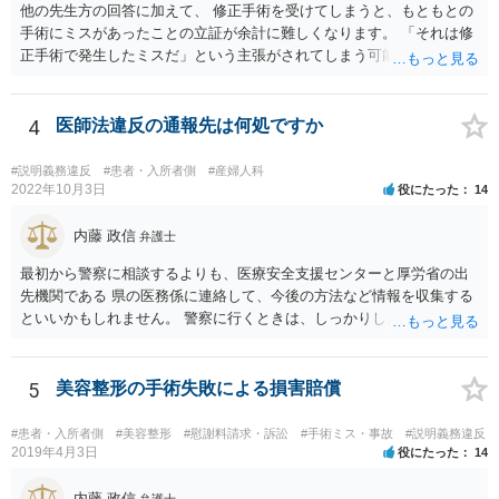
他の先生方の回答に加えて、 修正手術を受けてしまうと、もともとの
手術にミスがあったことの立証が余計に難しくなります。 「それは修
正手術で発生したミスだ」という主張がされてしまう可能性があるか
らです。 心身の苦痛はあるでしょうけれども、損害賠償請求などをご
検討なさっているのであれば、修正手術を受けるまえに弁護士に相談
して対応を決めることを強くお勧めいたします。
4
医師法違反の通報先は何処ですか
#説明義務違反
#患者・入所者側
#産婦人科
2022年10月3日
役にたった
14
内藤 政信
弁護士
最初から警察に相談するよりも、医療安全支援センターと厚労省の出
先機関である 県の医務係に連絡して、今後の方法など情報を収集する
といいかもしれません。 警察に行くときは、しっかりした被害届ある
いは告発状を作成、持参して、相談に行くといいでしょう。
5
美容整形の手術失敗による損害賠償
#患者・入所者側
#美容整形
#慰謝料請求・訴訟
#手術ミス・事故
#説明義務違反
2019年4月3日
役にたった
14
内藤 政信