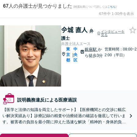
67
人の弁護士が見つかりました
(検索結果について詳しくは
こちら
)
67件中 1-30件を表示
𫝆城 直人
弁
インタビューを
見る
護士
弁護士法人エース
東
中
銀座駅
か
営業時間：08:00~2
京
央
|
2:00（平日）
ら徒歩3分
都
区
説明義務違反による医療過誤
【医学と法律の知識を両立したサポート】【医療機関との交渉に幅広
い解決実績あり】診療記録の精査や治療経過の確認を徹底して行いま
す。被害者の負担を最小限に抑えた迅速な解決「精神的・身体的負担
に苦しむ患者さまとご家族の心情に深く寄り添います」