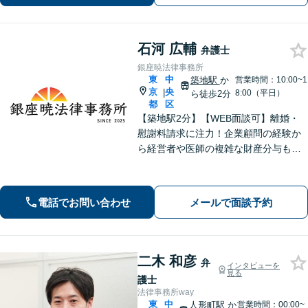
ライアントファーストで全力サポー
ト」
石河 広輔
弁護士
銀座暁法律事務所
東
中
築地駅
か
営業時間：10:00~1
京
央
|
8:00（平日）
ら徒歩2分
都
区
【築地駅2分】【WEB面談可】離婚・
慰謝料請求に注力！企業顧問の経験か
ら経営者や医師の複雑な財産分与も対
応可能です。お気持ちに寄り添いつ
つ、事実と法律に基づき有利な解決へ
導きます。話しやすい事務所を目指し
電話でお問い合わせ
メールで面談予約
ております。まずは気軽にご相談くだ
さい。
二木 和彦
弁
インタビューを
見る
護士
法律事務所way
東
中
人形町駅
か
営業時間：00:00~