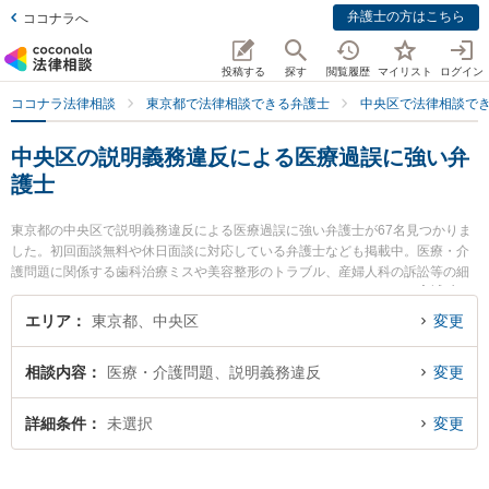
弁護士の方はこちら
ココナラへ
投稿する
探す
閲覧履歴
マイリスト
ログイン
ココナラ法律相談
東京都で法律相談できる弁護士
中央区で法律相談で
中央区の説明義務違反による医療過誤に強い弁
護士
東京都の中央区で説明義務違反による医療過誤に強い弁護士が67名見つかりま
した。初回面談無料や休日面談に対応している弁護士なども掲載中。医療・介
護問題に関係する歯科治療ミスや美容整形のトラブル、産婦人科の訴訟等の細
かな分野での絞り込み検索もでき便利です。特に弁護士法人エースの𫝆城 直人
弁護士や玄界灘法律事務所の林田 敬吾弁護士、プラッサ法律事務所の増田 直毅
エリア
東京都、中央区
変更
弁護士のプロフィール情報や弁護士費用、強みなどが注目されています。『中
央区で土日や夜間に発生した説明義務違反による医療過誤のトラブルを今すぐ
相談内容
医療・介護問題、説明義務違反
変更
に弁護士に相談したい』『説明義務違反による医療過誤のトラブル解決の実績
豊富な近くの弁護士を検索したい』『初回相談無料で説明義務違反による医療
過誤を法律相談できる中央区内の弁護士に相談予約したい』などでお困りの相
詳細条件
未選択
変更
談者さんにおすすめです。