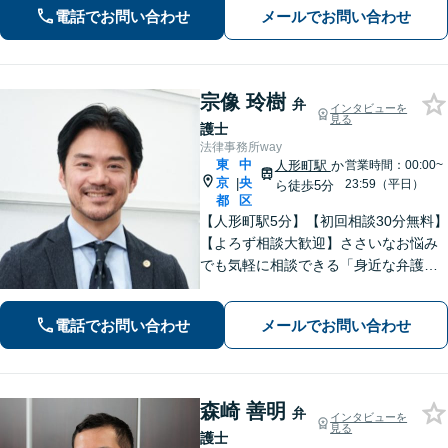
お伺いいたします。
電話でお問い合わせ
メールでお問い合わせ
宗像 玲樹
弁
インタビューを
見る
護士
法律事務所way
東
中
人形町駅
か
営業時間：00:00~
京
央
|
23:59（平日）
ら徒歩5分
都
区
【人形町駅5分】【初回相談30分無料】
【よろず相談大歓迎】ささいなお悩み
でも気軽に相談できる「身近な弁護
士」を目指しています。依頼者さまの
お悩みに親身に寄り添い、明るい未来
電話でお問い合わせ
メールでお問い合わせ
を歩めるように精一杯サポートいたし
ます。【電話相談対応】【休日・夜間
対応】
森崎 善明
弁
インタビューを
見る
護士