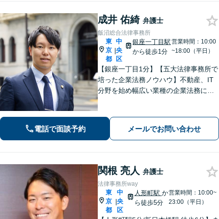
談可】
成井 佑綺
弁護士
飯沼総合法律事務所
東
中
銀座一丁目駅
営業時間：10:00
京
央
|
~18:00（平日）
から徒歩1分
都
区
【銀座一丁目1分】【五大法律事務所で
培った企業法務ノウハウ】不動産、IT
分野を始め幅広い業種の企業法務に対
応いたします。契約書チェック等の予
防法務、債権回収、紛争・訴訟対応な
ど、お困りごとはお任せください。
電話で面談予約
メールでお問い合わせ
【法人は初回相談無料】【土日祝対応
可】
関根 亮人
弁護士
法律事務所way
東
中
人形町駅
か
営業時間：10:00~
京
央
|
23:00（平日）
ら徒歩5分
都
区