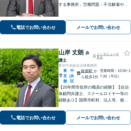
する事務所」労働問題：不当解雇や未
払い残業代、職場でのハラスメントな
ど様々な労働問題の取り扱い実績あり
「交通事故：重度の後遺障害や異議申
電話でお問い合わせ
メールでお問い合わせ
し立てもお任せください」
山岸 丈朗
弁
インタビューを
見る
護士
東京中央総合法律事務所
東
中
銀座駅
か
営業時間：10:00~1
京
央
|
7:30（平日）
ら徒歩1分
都
区
【20年間市役所の職員の経験】【自治
体顧問弁護士、スクールロイヤー等の
経験あり】国県市町村、法人等、個人
に対して、行政法務、学校法務を含
む、幅広い分野に関するご相談、ご依
電話でお問い合わせ
メールでお問い合わせ
頼を受け、各種の法的支援を行ってい
ます。まずはご相談下さい。【WEB面