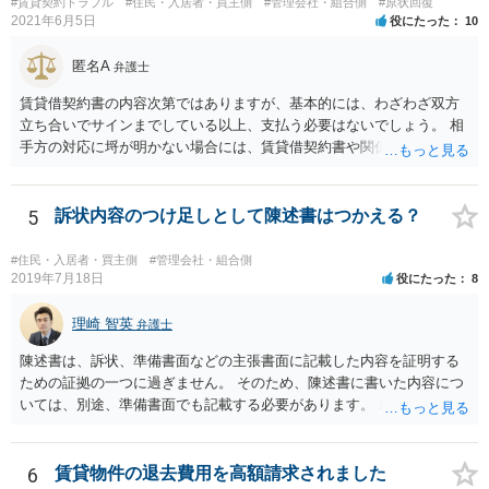
#賃貸契約トラブル
#住民・入居者・買主側
#管理会社・組合側
#原状回復
2021年6月5日
役にたった
10
匿名A
弁護士
賃貸借契約書の内容次第ではありますが、基本的には、わざわざ双方
立ち合いでサインまでしている以上、支払う必要はないでしょう。 相
手方の対応に埒が明かない場合には、賃貸借契約書や関係資料を個別
に弁護士に見せ、対応方針をご検討いただくことをお勧めいたしま
す。
5
訴状内容のつけ足しとして陳述書はつかえる？
#住民・入居者・買主側
#管理会社・組合側
2019年7月18日
役にたった
8
理崎 智英
弁護士
陳述書は、訴状、準備書面などの主張書面に記載した内容を証明する
ための証拠の一つに過ぎません。 そのため、陳述書に書いた内容につ
いては、別途、準備書面でも記載する必要があります。 裁判所は弁論
の全趣旨から、主張書面で主張していない事実についても認定する場
合もありますが、 基本的には、主張書面で主張する必要があるという
ことになります。
6
賃貸物件の退去費用を高額請求されました