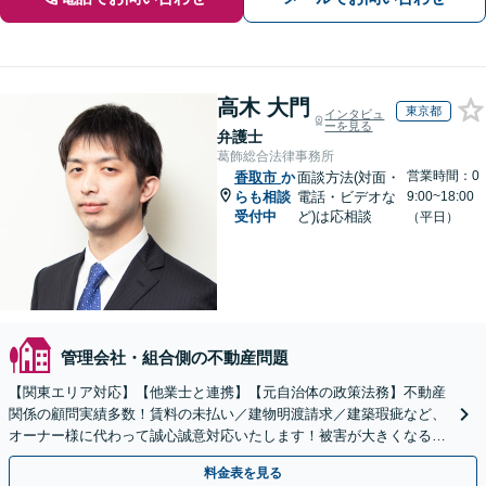
高木 大門
東京都
インタビュ
ーを見る
弁護士
葛飾総合法律事務所
営業時間：0
香取市
か
面談方法(対面・
らも相談
電話・ビデオな
9:00~18:00
受付中
ど)は応相談
（平日）
管理会社・組合側の不動産問題
【関東エリア対応】【他業士と連携】【元自治体の政策法務】不動産
関係の顧問実績多数！賃料の未払い／建物明渡請求／建築瑕疵など、
オーナー様に代わって誠心誠意対応いたします！被害が大きくなる前
にご相談ください【初回来所相談30分無料】
料金表を見る