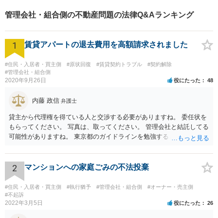
確なアドバイスやサポートで
管理会社・組合側の不動産問題の法律Q&Aランキング
ご相談者様のお役に立てるよ
う尽力します。
1
賃貸アパートの退去費用を高額請求されました
#住民・入居者・買主側
#原状回復
#賃貸契約トラブル
#契約解除
#管理会社・組合側
2020年9月26日
役にたった
48
内藤 政信
弁護士
貸主から代理権を得ている人と交渉する必要がありますね。 委任状を
もらってください。 写真は、取ってください。 管理会社と結託してる
可能性がありますね。 東京都のガイドラインを勉強するといいでしょ
う。 払わずに、調停を申し立てるといいでしょう。
2
マンションへの家庭ごみの不法投棄
#住民・入居者・買主側
#執行猶予
#管理会社・組合側
#オーナー・売主側
#不起訴
2022年3月5日
役にたった
26