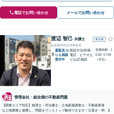
電話でお問い合わせ
メールでお問い合わせ
渡辺 智己
弁護士
東京都
銀座新明和法律事務所
営業時間：1
香取市
か
面談方法(対面・
らも相談
電話・ビデオな
0:00~17:00
受付中
ど)は応相談
（平日）
管理会社・組合側の不動産問題
【関東エリア対応】税理士・司法書士・土地家屋調査士・不動産業者
など他業種と連携し、問題をワンストップ解決できます！立退き・明