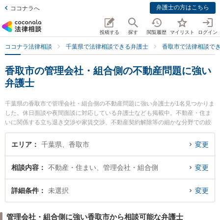
弁護士の方はこちら
ココナラへ
投稿する
探す
閲覧履歴
マイリスト
ログイン
ココナラ法律相談
千葉県で法律相談できる弁護士
香取市で法律相談で
香取市の管理会社・組合側の不動産問題に強い
弁護士
千葉県の香取市で管理会社・組合側の不動産問題に強い弁護士が1名見つかりま
した。休日面談や夜間面談に対応している弁護士なども掲載中。不動産・住ま
いに関係する立ち退き交渉や家賃交渉、不動産契約解除等の細かな分野での絞
り込み検索もでき便利です。特に法律事務所TIGERの石原 卓治弁護士のプロフ
ィール情報や弁護士費用、強みなどが注目されています。『香取市で土日や夜
エリア
千葉県、香取市
変更
間に発生した管理会社・組合側の不動産問題のトラブルを今すぐに弁護士に相
談したい』『管理会社・組合側の不動産問題のトラブル解決の実績豊富な近く
相談内容
不動産・住まい、管理会社・組合側
変更
の弁護士を検索したい』『初回相談無料で管理会社・組合側の不動産問題を法
律相談できる香取市内の弁護士に相談予約したい』などでお困りの相談者さん
におすすめです。
詳細条件
未選択
変更
管理会社・組合側に強い香取市から相談可能な弁護士