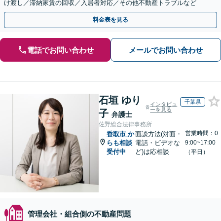
け渡し／滞納家賃の回収／入居者対応／その他不動産トラブルなど
料金表を見る
電話でお問い合わせ
メールでお問い合わせ
石垣 ゆり
千葉県
インタビュ
ーを見る
子
弁護士
佐野総合法律事務所
営業時間：0
香取市
か
面談方法(対面・
らも相談
電話・ビデオな
9:00~17:00
受付中
ど)は応相談
（平日）
管理会社・組合側の不動産問題