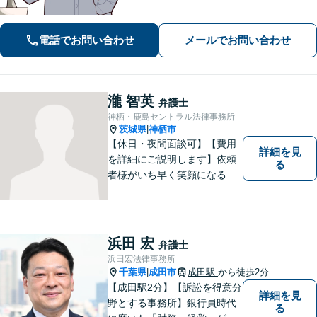
所。「悩んで困っている人を笑顔にし
たい！」が私の信条。【京成臼井駅か
電話でお問い合わせ
メールでお問い合わせ
ら徒歩8分】【専用駐車場】
瀧 智英
弁護士
神栖・鹿島セントラル法律事務所
茨城県
神栖市
|
【休日・夜間面談可】【費用
詳細を見
を詳細にご説明します】依頼
る
者様がいち早く笑顔になるよ
うご事情やお気持ちに寄り添
った対応を心がけておりま
す。鹿行地区に限らず、千葉
県香取市や銚子市などにお住
浜田 宏
弁護士
まいの皆さまからのご相談も
浜田宏法律事務所
積極的にお受けしています。
千葉県
成田市
成田駅
から徒歩2分
|
【成田駅2分】【訴訟を得意分
詳細を見
野とする事務所】銀行員時代
る