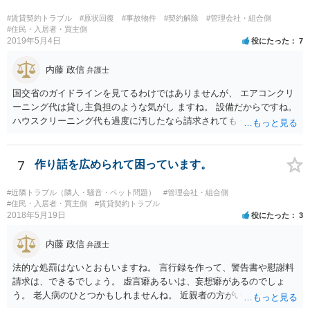
#賃貸契約トラブル
#原状回復
#事故物件
#契約解除
#管理会社・組合側
#住民・入居者・買主側
2019年5月4日
役にたった
7
内藤 政信
弁護士
国交省のガイドラインを見てるわけではありませんが、 エアコンクリ
ーニング代は貸し主負担のような気がし ますね。 設備だからですね。
ハウスクリーニング代も過度に汚したなら請求されても 仕方ないでし
ょうが、生活上の通常の汚れならば、貸し主 負担だと思いますね。 次
の借主のための清掃だと思いますね。 ほっといて争ってみたらいいで
しょう。
7
作り話を広められて困っています。
#近隣トラブル（隣人・騒音・ペット問題）
#管理会社・組合側
#住民・入居者・買主側
#賃貸契約トラブル
2018年5月19日
役にたった
3
内藤 政信
弁護士
法的な処罰はないとおもいますね。 言行録を作って、警告書や慰謝料
請求は、できるでしょう。 虚言癖あるいは、妄想癖があるのでしょ
う。 老人病のひとつかもしれませんね。 近親者の方がいれば、話を通
してみるのもありでしょう。