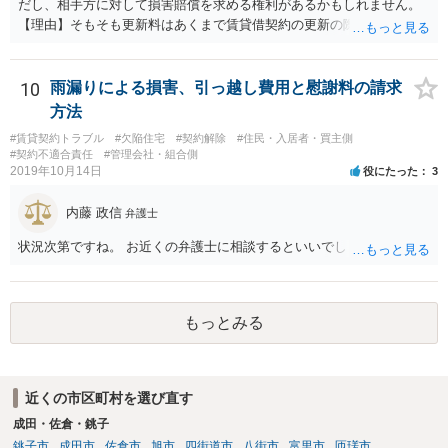
だし、相手方に対して損害賠償を求める権利があるかもしれません。
【理由】そもそも更新料はあくまで賃貸借契約の更新の際の手数料の
話ですので、騒音問題とは切り離して考えることになります。 さて騒
音ですが、まず「受忍限度論」という考え方がありますのでここから
説明します。 誰しも日々の生活をするにあたり、足音・洗濯機・掃除
10
雨漏りによる損害、引っ越し費用と慰謝料の請求
機・風呂の水音など音を発生させるのはお互い様ですので、音に敏感
方法
な人であっても一定のレベルの音までは甘受しなければなりません。
#賃貸契約トラブル
#欠陥住宅
#契約解除
#住民・入居者・買主側
そして、もし騒音が「一般人基準」で我慢できないレベルの音を継続
#契約不適合責任
#管理会社・組合側
的に出している場合は、慰謝料を支払う義務が生じることになりま
2019年10月14日
役にたった
3
す。 ただし、個人の印象で「騒音が大きい」と言っても取り合っては
もらえないので（逆にクレーマー扱いの憂き目に遭います）、最寄り
内藤 政信
弁護士
の自治体に相談して騒音の測定器を貸してもらうなど、客観的な証拠
を集めるところから始めましょう。 そこまでする精神的な余裕がない
状況次第ですね。 お近くの弁護士に相談するといいでしょう。
方は、端的に静かな場所に引っ越すことをお勧めします。
もっとみる
近くの市区町村を選び直す
成田・佐倉・銚子
銚子市
成田市
佐倉市
旭市
四街道市
八街市
富里市
匝瑳市