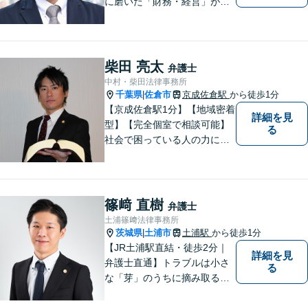
に磨いた「財務・経営」が強
み。依頼者さまのもとに直接
足を運び、対面でお話を聞く
現場主義を大切に。相談しや
すいパートナーを目指してい
柴田 亮太
弁護士
ます。【元裁判官の弁護士も
中村・柴田法律事務所
在籍】企業法務を中心に、個
千葉県
佐倉市
京成佐倉駅
から徒歩1分
|
人案件にも対応
【京成佐倉駅1分】【地域密着
詳細を見
型】【完全個室で相談可能】
る
社会で困っている人の力にな
りたいと思い、弁護士を志し
ました。地元の皆様からはお
金に関するご相談の他、遺産
相続、離婚・男女問題、交通
篠﨑 直樹
弁護士
事故の案件を広く受け付けて
土浦篠﨑法律事務所
います。 ぜひご相談くださ
茨城県
土浦市
土浦駅
から徒歩1分
|
い。
【JR土浦駅直結・徒歩2分｜
詳細を見
弁護士直通】トラブルは小さ
る
な「芽」のうちに摘み取るこ
とが大切です。少しでも不安
に感じることがあれば、ご相