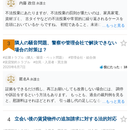
内藤 政信
弁護士
不法投棄にあたりますが、不法投棄の罰則が重たいのは、家具家電、
資材ゴミ、 古タイヤなどの不法投棄や常習的に繰り返されるケースを
念頭においているか らですね。 初犯であること、未遂に終わっている
ことから、かりに通報され、事情聴取が あったとしても、起訴される
ことはないでしょう。 様子見でいいでしょう。
3
隣人の騒音問題、警察や管理会社で解決できない
場合の対策は？
#近隣トラブル（隣人・騒音・ペット問題）
#管理会社・組合側
#賃貸契約トラブル
#住民・入居者・買主側
2020年6月7日
役にたった
18
匿名A
弁護士
証拠をできるだけ残し、再三お願いしても改善しない場合には、 調停
や訴訟をするという方法もあります。 もっとも、過去の裁判例を見る
と、慰謝料はそれほどとれず、 引っ越し代の足しになる程度に終わっ
てしまうかもしれません。
4
立会い後の賃貸物件の追加請求に対する法的対応