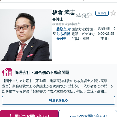
板倉 武志
東京都
インタビュ
ーを見る
弁護士
板倉総合法律事務所
営業時間：0
香取市
か
面談方法(対面・
らも相談
電話・ビデオな
0:00~23:55
受付中
ど)は応相談
（平日）
管理会社・組合側の不動産問題
【関東エリア対応】【不動産・建築実務経験のある弁護士／解決実績
豊富】実務経験のある弁護士がきめ細やかに対応し、依頼者さまの問
題を根本から解決「契約書の作成／家賃の未払い対応／立退・建物の
明け渡し請求／欠陥住宅トラブル」
料金表を見る
電話でお問い合わせ
メールでお問い合わせ