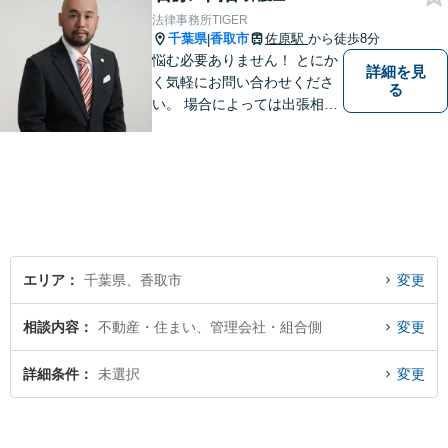
法律事務所TIGER
千葉県
香取市
佐原駅
から徒歩8分
|
悩む必要ありません！ とにか
詳細を見
く気軽にお問い合わせくださ
る
い。 場合によっては出張相談
もさせていただきます。 htt
p://law-office-tiger.com/
エリア
千葉県、香取市
変更
相談内容
不動産・住まい、管理会社・組合側
変更
詳細条件
未選択
変更