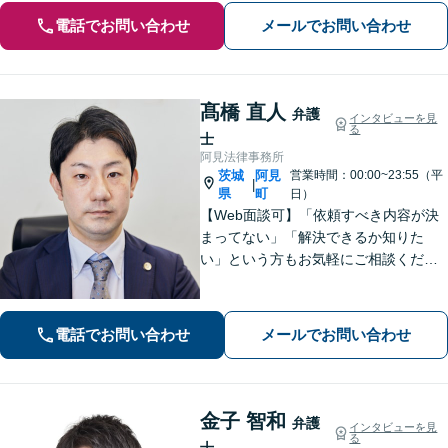
電話でお問い合わせ
メールでお問い合わせ
髙橋 直人
弁護
インタビューを見
る
士
阿見法律事務所
茨城
阿見
営業時間：00:00~23:55（平
|
県
町
日）
【Web面談可】「依頼すべき内容が決
まってない」「解決できるか知りた
い」という方もお気軽にご相談くださ
い【阿見町役場近く】相続問題、 交通
事故、 借金問題、 企業法務など幅広く
対応できます
電話でお問い合わせ
メールでお問い合わせ
金子 智和
弁護
インタビューを見
る
士