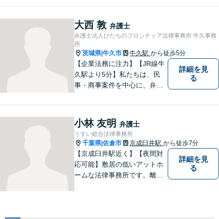
談ください。
大西 敦
弁護士
弁護士法人ひたちのフロンティア法律事務所 牛久事務
所
茨城県
牛久市
牛久駅
から徒歩5分
|
【企業法務に注力】【JR線牛
詳細を見
久駅より5分】私たちは、民
る
事・商事案件を中心に、弁護
士活動に取り組んでおりま
す。特に、企業法務について
は法律資料を迅速に用いた、
小林 友明
弁護士
的確なアプローチで活動に取
うすい総合法律事務所
り組んでおります。是非、お
千葉県
佐倉市
京成臼井駅
から徒歩7分
|
気軽にご相談ください。
【京成臼井駅近く】【夜間対
詳細を見
応可能】敷居の低いアットホ
る
ームな法律事務所です。離婚
問題／相続問題／交通事故／
刑事事件／企業法務など、幅
広い法律トラブルに対応。
【地域に根差し他弁護士】的