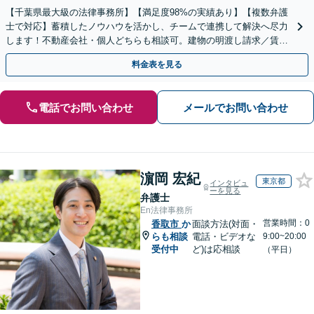
【千葉県最大級の法律事務所】【満足度98%の実績あり】【複数弁護
士で対応】蓄積したノウハウを活かし、チームで連携して解決へ尽力
します！不動産会社・個人どちらも相談可。建物の明渡し請求／賃貸
借契約書の作成／離婚の財産分与等【千葉中央駅5分】
料金表を見る
電話でお問い合わせ
メールでお問い合わせ
濵岡 宏紀
東京都
インタビュ
ーを見る
弁護士
En法律事務所
営業時間：0
香取市
か
面談方法(対面・
らも相談
電話・ビデオな
9:00~20:00
受付中
ど)は応相談
（平日）