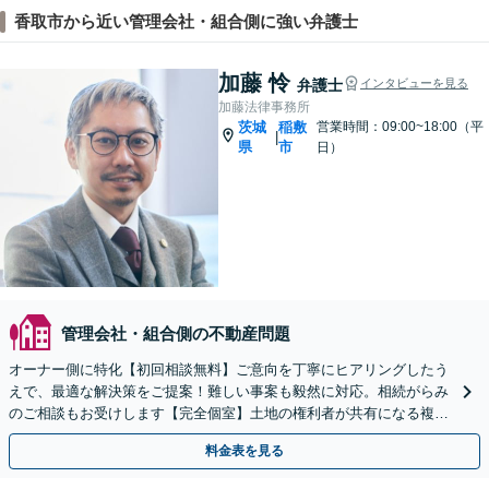
香取市から近い管理会社・組合側に強い弁護士
加藤 怜
弁護士
インタビューを見る
加藤法律事務所
茨城
稲敷
営業時間：09:00~18:00（平
|
県
市
日）
管理会社・組合側の不動産問題
オーナー側に特化【初回相談無料】ご意向を丁寧にヒアリングしたう
えで、最適な解決策をご提案！難しい事案も毅然に対応。相続がらみ
のご相談もお受けします【完全個室】土地の権利者が共有になる複雑
な権利関係もお任せ【夜間面談可】
料金表を見る