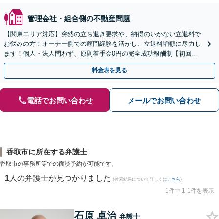
管理会社・組合側の不動産問題
【関東エリア対応】突然の立ち退き要求や、納得のいかない立退料で
お悩みの方！オーナー側での顧問経験を活かし、立退料増額に尽力し
ます！個人・法人問わず、原則着手金0円の完全成功報酬制【初回相
談30分無料】【オンライン対応可】【夜間休日相談可】
料金表を見る
電話でお問い合わせ
メールでお問い合わせ
香取市に所在する弁護士
香取市の事務所等での面談予約が可能です。
1
人の弁護士が見つかりました
(検索結果について詳しくは
こちら
)
1件中 1-1件を表示
石原 卓治
弁護士