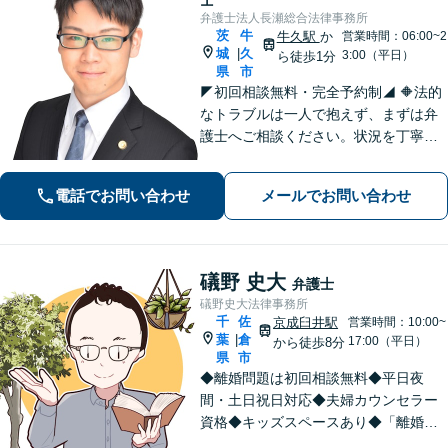
弁護士法人長瀬総合法律事務所
茨
牛
牛久駅
か
営業時間：06:00~2
城
久
|
3:00（平日）
ら徒歩1分
県
市
◤初回相談無料・完全予約制◢ 🔶法的
なトラブルは一人で抱えず、まずは弁
護士へご相談ください。状況を丁寧に
伺い、最適な解決への道筋を共に考え
ます。弁護士があなたの権利を守るた
電話でお問い合わせ
メールでお問い合わせ
め、誠実にサポート。 【刑事・事故・
相続・労災・離婚・不動産・企業法
務】
礒野 史大
弁護士
礒野史大法律事務所
千
佐
京成臼井駅
営業時間：10:00~
葉
倉
|
17:00（平日）
から徒歩8分
県
市
◆離婚問題は初回相談無料◆平日夜
間・土日祝日対応◆夫婦カウンセラー
資格◆キッズスペースあり◆「離婚・
相続問題」を重点的に扱う法律事務