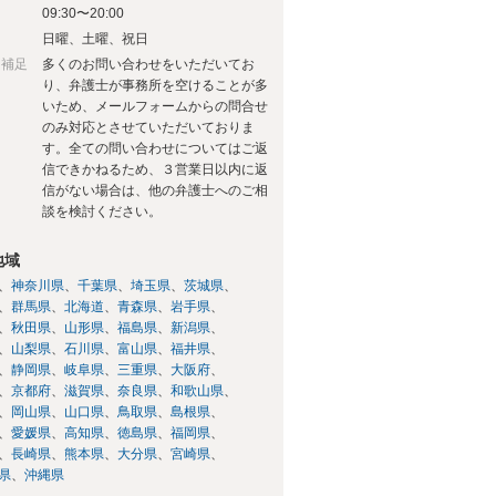
09:30〜20:00
日
日曜、土曜、祝日
日補足
多くのお問い合わせをいただいてお
り、弁護士が事務所を空けることが多
いため、メールフォームからの問合せ
のみ対応とさせていただいておりま
す。全ての問い合わせについてはご返
信できかねるため、３営業日以内に返
信がない場合は、他の弁護士へのご相
談を検討ください。
地域
神奈川県
千葉県
埼玉県
茨城県
群馬県
北海道
青森県
岩手県
秋田県
山形県
福島県
新潟県
山梨県
石川県
富山県
福井県
静岡県
岐阜県
三重県
大阪府
京都府
滋賀県
奈良県
和歌山県
岡山県
山口県
鳥取県
島根県
愛媛県
高知県
徳島県
福岡県
長崎県
熊本県
大分県
宮崎県
県
沖縄県