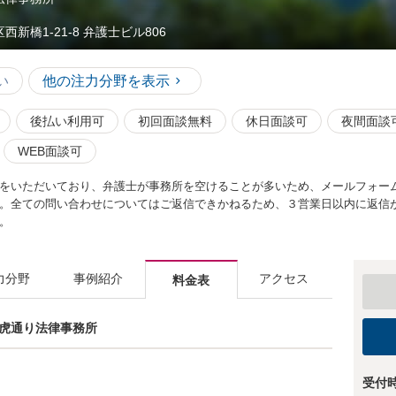
西新橋1-21-8 弁護士ビル806
い
他の注力分野を表示
後払い利用可
初回面談無料
休日面談可
夜間面談
WEB面談可
をいただいており、弁護士が事務所を空けることが多いため、メールフォー
。全ての問い合わせについてはご返信できかねるため、３営業日以内に返信
。
力分野
事例紹介
アクセス
料金表
 新虎通り法律事務所
受付