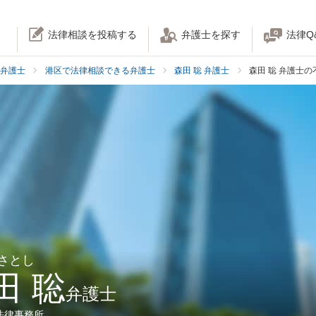
法律相談を投稿する
弁護士を探す
法律Q
弁護士
港区で法律相談できる弁護士
森田 聡 弁護士
森田 聡 弁護士
 さとし
田 聡
弁護士
法律事務所