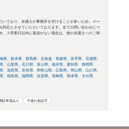
だいており、弁護士が事務所を空けることが多いため、メー
み対応とさせていただいております。全ての問い合わせにつ
め、３営業日以内に返信がない場合は、他の弁護士へのご相
城県
栃木県
群馬県
北海道
青森県
岩手県
宮城県
県
山梨県
石川県
富山県
福井県
愛知県
静岡県
府
滋賀県
奈良県
和歌山県
広島県
岡山県
山口県
県
徳島県
福岡県
佐賀県
長崎県
熊本県
大分県
隣駐車場あり
子連れ相談可