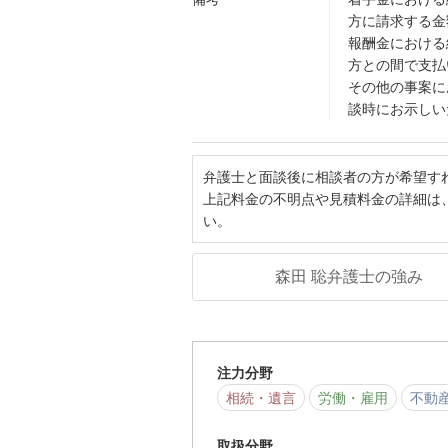
方に請求する金
報酬金における
方との間で支払
その他の事案に
談時にお示しい
弁護士と面談後に相談者の方が希望す
上記料金の不明点や見積料金の詳細は
い。
森田 聡弁護士の強み
注力分野
相続・遺言
労働・雇用
不動
取扱分野