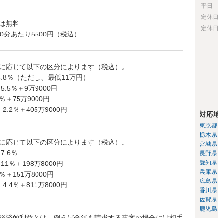
平日
定休
は無料
定休
0分あたり5500円（税込）
に応じて以下の区分によります（税込）。
8.8％（ただし、最低11万円）
5.5％＋9万9000円
％＋75万9000円
.2％＋405万9000円
対応
東京都
栃木県
に応じて以下の区分によります（税込）。
宮城県
7.6％
長野県
愛知県
11％＋198万8000円
兵庫県
％＋151万8000円
広島県
.4％＋811万8000円
香川県
佐賀県
鹿児島
経済的利益とは、例えば金銭を請求する事案の場合には相手