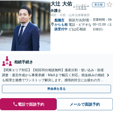
大辻 大佑
東京都
インタビュ
ーを見る
弁護士
岡田・今西・山本法律事務所
営業時間：09:
船橋市
面談方法(対面・
からも相
電話・ビデオな
00~21:00（土
談受付中
ど)は応相談
日祝日）
相続手続き
【関東エリア対応】【初回30分相談無料】遺産分割・使い込み・財産
調査・遺言作成から事業承継・M&Aまで幅広く対応。税金絡みの相続
も税理士連携でワンストップ解決します。感情的対立にお疲れの方や
紛争予防をご検討の方も、お気軽にご相談ください。
料金表を見る
電話で面談予約
メールで面談予約