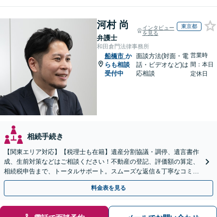
河村 尚
東京都
インタビュー
を見る
弁護士
和田倉門法律事務所
営業時
船橋市
か
面談方法(対面・電
らも相談
話・ビデオなど)は
間：本日
受付中
応相談
定休日
相続手続き
【関東エリア対応】【税理士も在籍】遺産分割協議・調停、遺言書作
成、生前対策などはご相談ください！不動産の登記、評価額の算定、
相続税申告まで、トータルサポート。スムーズな返信＆丁寧なコミュ
ニケーション◎お気軽にご相談ください。
料金表を見る