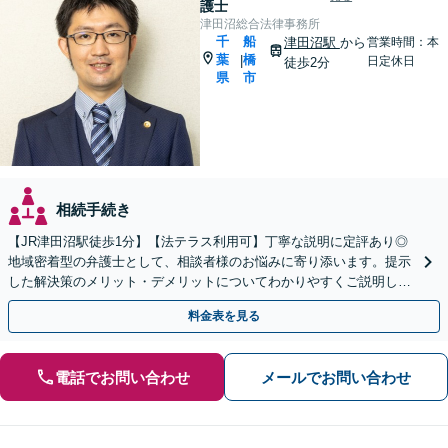
護士
津田沼総合法律事務所
千
船
津田沼駅
から
営業時間：本
葉
橋
|
日定休日
徒歩2分
県
市
相続手続き
【JR津田沼駅徒歩1分】【法テラス利用可】丁寧な説明に定評あり◎
地域密着型の弁護士として、相談者様のお悩みに寄り添います。提示
した解決策のメリット・デメリットについてわかりやすくご説明しま
す【初回相談無料 】【プライバシーへの配慮も安心】
料金表を見る
電話でお問い合わせ
メールでお問い合わせ