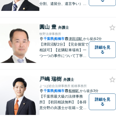
分割、遺留分、遺言争い）、
交通事故（被害者側）、離
婚・不貞慰謝料、労働災害に
特に力を入れています。
圓山 豊
弁護士
牧野法律事務所
千葉県
船橋市
津田沼駅
から徒歩2分
|
【津田沼駅2分】【完全個室で
詳細を見
相談可】【近隣駐車場有】一
る
つ一つの事件について丁寧に
取り組んでまいります。法的
な問題でお困りの際は、お一
人で悩まず、ぜひ千葉県船橋
戸嶋 瑞樹
市の牧野法律事務所へお気軽
弁護士
にご相談下さい。
よつば総合法律事務所 船橋事務所
千葉県
船橋市
船橋駅
から徒歩3分
|
【千葉県最大級の法律事務
詳細を見
所】【初回相談無料】【各得
る
意分野の弁護士が在籍～交通
事故、労働災害、債務整理、