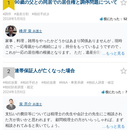
1
90歳の父との同居での居住権と調停問題について
#調停
#遺産分割
#相続手続き
2018年5月9日
役にたった
52
峰岸 泉
弁護士
家事，料理，雑用をやったかどうかはあまり関係ありませんが，現時
点で，一応母親からの相続により，持分をもっているようですので，
これが一応の居住権の根拠となります。 ただ，遺産分割により，母の
持分を父親が取得した場合，住み続けるのは難しいかも知れません。
2
連帯保証人が亡くなった場合
#相続放棄
#相続手続き
#相続放棄
#M&A・事業承継
#相続人調査・確定
#相続財産調査・鑑定
2024年3月6日
役にたった
7
泉 亮介
弁護士
支払いの費目等については税理士の先生や会計士の先生にご相談され
た方が良いかと思われます。 顧問税理士の方がいらっしゃれば、まず
相談されてみると良いでしょう。