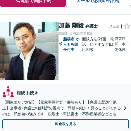
電話で面談予約
メールでお問い合わせ
加藤 剛毅
弁護士
埼玉県
武蔵野合同法律事務所
営業時
船橋市
か
面談方法(対面・電
らも相談
話・ビデオなど)は
間：本日
受付中
応相談
定休日
相続手続き
【関東エリア対応】【元家事調停官／書籍あり】【弁護士歴20年以
上】当事者×弁護士×裁判所の視点で、問題を細かく見ることができる
のは、私独自の強みです！税理士・司法書士・不動産業者などとも連
携。地元密着で、親切＆丁寧にお悩みに寄り添います。
料金表を見る