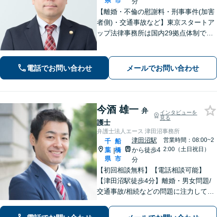
県
市
分
【離婚・不倫の慰謝料・刑事事件(加害
者側)・交通事故など】東京スタートア
ップ法律事務所は国内29拠点体制で全
国対応！【ご自宅からの電話相談にも
対応(法律相談は完全予約制)】各分野で
専門性の高い弁護士が寄り添い解決を
電話でお問い合わせ
メールでお問い合わせ
サポートします。
今酒 雄一
弁
インタビューを
見る
護士
弁護士法人エース 津田沼事務所
津田沼駅
営業時間：08:00~2
千
船
2:00（土日祝日）
葉
橋
から徒歩4
|
県
市
分
【初回相談無料】【電話相談可能】
【津田沼駅徒歩4分】離婚・男女問題/
交通事故/相続などの問題に注力してい
ます。是非一度ご相談ください。