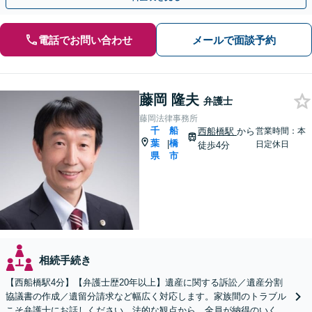
電話でお問い合わせ
メールで面談予約
藤岡 隆夫
弁護士
藤岡法律事務所
千
船
西船橋駅
から
営業時間：本
葉
橋
|
日定休日
徒歩4分
県
市
相続手続き
【西船橋駅4分】【弁護士歴20年以上】遺産に関する訴訟／遺産分割
協議書の作成／遺留分請求など幅広く対応します。家族間のトラブル
こそ弁護士にお話しください。法的な観点から、全員が納得のいく解