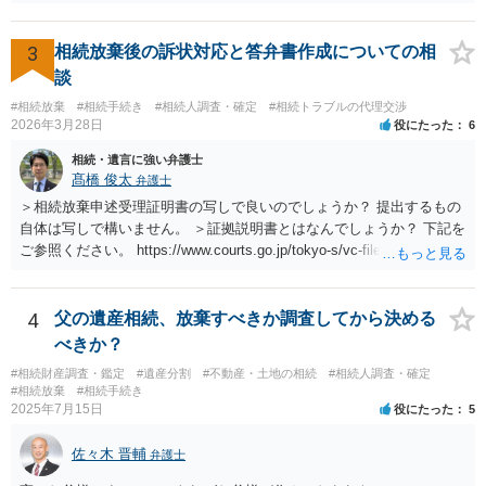
3
相続放棄後の訴状対応と答弁書作成についての相
談
#相続放棄
#相続手続き
#相続人調査・確定
#相続トラブルの代理交渉
2026年3月28日
役にたった
6
相続・遺言に強い弁護士
髙橋 俊太
弁護士
＞相続放棄申述受理証明書の写しで良いのでしょうか？ 提出するもの
自体は写しで構いません。 ＞証拠説明書とはなんでしょうか？ 下記を
ご参照ください。 https://www.courts.go.jp/tokyo-s/vc-files/tokyo-s/file/
14-1kisairei.pdf
4
父の遺産相続、放棄すべきか調査してから決める
べきか？
#相続財産調査・鑑定
#遺産分割
#不動産・土地の相続
#相続人調査・確定
#相続放棄
#相続手続き
2025年7月15日
役にたった
5
佐々木 晋輔
弁護士