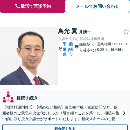
電話で面談予約
メールでお問い合わせ
鳥光 翼
弁護士
弁護士法人心 船橋法律事務所
千
船
船橋駅
か
営業時間：09:00~1
葉
橋
|
8:00（土日祝日）
ら徒歩4分
県
市
相続手続き
【相談料原則0円】【揉めない相続】遺言書作成・家族信託など、依
頼者様のご意思を次世代にしっかり引き継ぐことを第一に、相続を集
中的に取り扱う弁護士がサポートいたします。相続スキームのご提案
から遺言執行まで責任を持って対応させていただきます。
料金表を見る