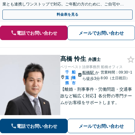
業とも連携しワンストップで対応。ご年配の方のために、ご自宅やご
近所への出張相談も実施【秘密厳守｜休日・夜間相談可】
料金表を見る
電話でお問い合わせ
メールでお問い合わせ
髙橋 怜生
弁護士
ベリーベスト法律事務所 船橋オフィス
千
船
船橋駅
か
営業時間：09:30~1
葉
橋
|
8:00（土日祝日）
ら徒歩3分
県
市
【離婚・刑事事件・労働問題・交通事
故など幅広く対応】各分野の専門チー
ムがお客様をサポートします。
電話でお問い合わせ
メールでお問い合わせ