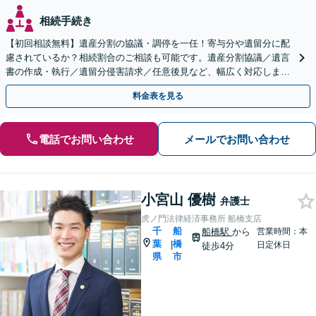
相続手続き
【初回相談無料】遺産分割の協議・調停を一任！寄与分や遺留分に配
慮されているか？相続割合のご相談も可能です。遺産分割協議／遺言
書の作成・執行／遺留分侵害請求／任意後見など、幅広く対応します
【夜間・休日面談可】【西船橋駅3分】
料金表を見る
電話でお問い合わせ
メールでお問い合わせ
小宮山 優樹
弁護士
虎ノ門法律経済事務所 船橋支店
千
船
船橋駅
から
営業時間：本
葉
橋
|
日定休日
徒歩4分
県
市