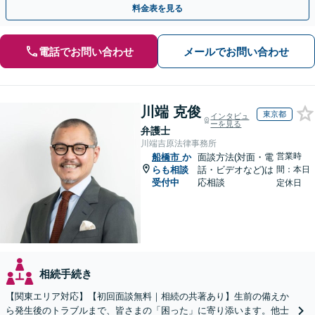
料金表を見る
電話でお問い合わせ
メールでお問い合わせ
川端 克俊
東京都
インタビュ
ーを見る
弁護士
川端吉原法律事務所
営業時
船橋市
か
面談方法(対面・電
らも相談
話・ビデオなど)は
間：本日
受付中
応相談
定休日
相続手続き
【関東エリア対応】【初回面談無料｜相続の共著あり】生前の備えか
ら発生後のトラブルまで、皆さまの「困った」に寄り添います。他士