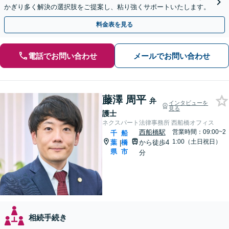
かぎり多く解決の選択肢をご提案し、粘り強くサポートいたします。
料金表を見る
電話でお問い合わせ
メールでお問い合わせ
藤澤 周平
弁
インタビューを
見る
護士
ネクスパート法律事務所 西船橋オフィス
西船橋駅
営業時間：09:00~2
千
船
1:00（土日祝日）
葉
橋
から徒歩4
|
県
市
分
相続手続き