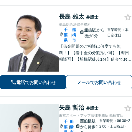
長島 雄太
弁護士
長島総合法律事務所
千
船
船橋駅
から
営業時間：本
葉
橋
|
日定休日
徒歩1分
県
市
【借金問題のご相談は何度でも無
料！】【着手金の分割払い可】【即日
相談可】【船橋駅徒歩1分】借金でお悩
みの方は、まずは一度お気軽にご相談
下さい。
電話でお問い合わせ
メールでお問い合わせ
矢島 哲治
弁護士
東京スタートアップ法律事務所 船橋支店
西船橋駅
営業時間：06:30~2
千
船
2:00（土日祝日）
葉
橋
から徒歩2
|