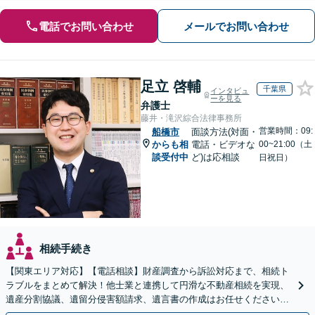
電話でお問い合わせ
メールでお問い合わせ
足立 啓輔
千葉県
インタビュ
ーを見る
弁護士
藤井・滝沢綜合法律事務所
営業時間：09:
船橋市
面談方法(対面・
からも相
電話・ビデオな
00~21:00（土
談受付中
ど)は応相談
日祝日）
相続手続き
【関東エリア対応】【電話相談】財産調査から訴訟対応まで、相続ト
ラブルをまとめて解決！他士業と連携して円滑な不動産相続を実現、
遺産分割協議、遺留分侵害額請求、遺言書の作成はお任せください。
明確な料金体系【オンライン面談可能】