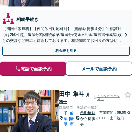
相続手続き
【初回相談無料】【夜間休日対応可能】【船橋駅徒歩４分】＼相談対
応は250件超／遺産分割/相続放棄/遺留分/使途不明金/遺言書作成/親族
との交渉など幅広く対応しております。相続関連でお困りの方はぜひ
一度ご相談ください。
料金表を見る
電話で面談予約
メールで面談予約
田中 隼斗
弁
インタビューを
見る
護士
西船橋ゴール法律事務所
西船橋駅
営業時間：09:00~2
千
船
0:00（土日祝日）
葉
橋
から徒歩3
|
県
市
分