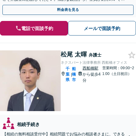
決へ尽力いたします【土日相談可能】
料金表を見る
電話で面談予約
メールで面談予約
松尾 太暉
弁護士
ネクスパート法律事務所 西船橋オフィス
西船橋駅
営業時間：09:00~2
千
船
1:00（土日祝日）
葉
橋
から徒歩4
|
県
市
分
相続手続き
【相続の無料相談受付中】相続問題でお悩みの相談者さまに、できる