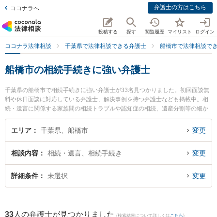
弁護士の方はこちら
ココナラへ
投稿する
探す
閲覧履歴
マイリスト
ログイン
ココナラ法律相談
千葉県で法律相談できる弁護士
船橋市で法律相談で
船橋市の相続手続きに強い弁護士
千葉県の船橋市で相続手続きに強い弁護士が33名見つかりました。初回面談無
料や休日面談に対応している弁護士、解決事例を持つ弁護士なども掲載中。相
続・遺言に関係する家族間の相続トラブルや認知症の相続、遺産分割等の細か
な分野での絞り込み検索もでき便利です。特に弁護士法人やがしら 船橋リバテ
ィ法律事務所の福田 圭志弁護士や弁護士法人心 船橋法律事務所の鳥光 翼弁護
エリア
千葉県、船橋市
変更
士、藤岡法律事務所の藤岡 隆夫弁護士のプロフィール情報や弁護士費用、強み
などが注目されています。『船橋市で土日や夜間に発生した相続手続きのトラ
相談内容
相続・遺言、相続手続き
変更
ブルを今すぐに弁護士に相談したい』『相続手続きのトラブル解決の実績豊富
な近くの弁護士を検索したい』『初回相談無料で相続手続きを法律相談できる
船橋市内の弁護士に相談予約したい』などでお困りの相談者さんにおすすめで
詳細条件
未選択
変更
す。
33
人の弁護士が見つかりました
(検索結果について詳しくは
こちら
)