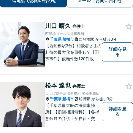
電話でお問い合わせ
メールでお問い合わせ
川口 晴久
弁護士
西船橋ゴール法律事務所
千葉県
船橋市
西船橋駅
から徒歩3分
|
【西船橋駅3分】相談者さまの
詳細を見
利益の最大化を目指して【刑
る
事事件】依頼件数120件以
上。複数の無罪や不起訴を獲
得した経験を活かし、最善の
解決を【離婚問題】男性側の
松本 達也
豊富な対応実績。セカンドオ
弁護士
ピニオンも可能です【初回相
よつば総合法律事務所 船橋事務所
談無料】【夜間／土日祝日対
千葉県
船橋市
船橋駅
から徒歩3分
|
応可】
【千葉県最大級の法律事務
詳細を見
所】【初回相談無料】【各得
る
意分野の弁護士が在籍～交通
事故、労働災害、債務整理、
相続、企業法務、不動産】