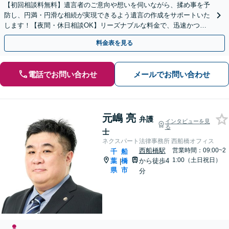
【初回相談料無料】遺言者のご意向や想いを伺いながら、揉め事を予
防し、円満・円滑な相続が実現できるよう遺言の作成をサポートいた
します！【夜間・休日相談OK】リーズナブルな料金で、迅速かつス
ピーディーにまごころを持って対応させて頂きます。
料金表を見る
電話でお問い合わせ
メールでお問い合わせ
元嶋 亮
弁護
インタビューを見
る
士
ネクスパート法律事務所 西船橋オフィス
西船橋駅
営業時間：09:00~2
千
船
1:00（土日祝日）
葉
橋
から徒歩4
|
県
市
分