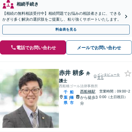
相続手続き
【相続の無料相談受付中】相続問題でお悩みの相談者さまに、できる
かぎり多く解決の選択肢をご提案し、粘り強くサポートいたします。
料金表を見る
電話でお問い合わせ
メールでお問い合わせ
赤井 耕多
弁
インタビューを
見る
護士
西船橋ゴール法律事務所
西船橋駅
営業時間：09:00~2
千
船
0:00（土日祝日）
葉
橋
から徒歩3
|
県
市
分