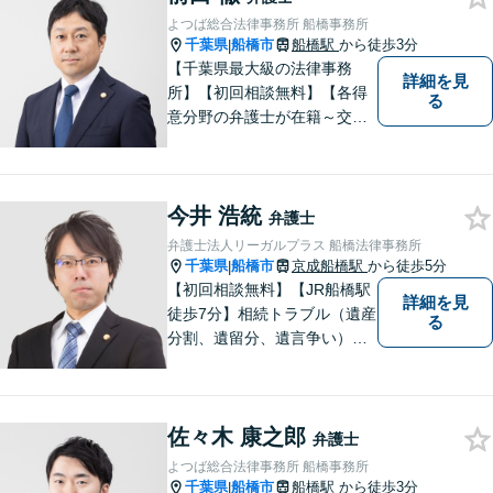
よつば総合法律事務所 船橋事務所
千葉県
船橋市
船橋駅
から徒歩3分
|
【千葉県最大級の法律事務
詳細を見
所】【初回相談無料】【各得
る
意分野の弁護士が在籍～交通
事故、労働災害、債務整理、
相続、企業法務、不動産】
【明確な費用】
今井 浩統
弁護士
弁護士法人リーガルプラス 船橋法律事務所
千葉県
船橋市
京成船橋駅
から徒歩5分
|
【初回相談無料】【JR船橋駅
詳細を見
徒歩7分】相続トラブル（遺産
る
分割、遺留分、遺言争い）、
交通事故（被害者側）、未払
い残業代請求、労働災害に特
に力を入れています。
佐々木 康之郎
弁護士
よつば総合法律事務所 船橋事務所
千葉県
船橋市
船橋駅
から徒歩3分
|