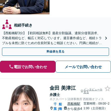
相続手続き
【西船橋駅3分】【初回相談無料】遺産分割協議、遺留分侵害請求、
不動産相続など、幅広く対応しています。遺言書作成など、相続トラ
ブルを未然に防ぐための生前対策もご相談ください。円満に相続が終
えられるよう、全力でサポートいたします。
料金表を見る
電話でお問い合わせ
メールでお問い合わせ
金田 美津江
インタビューを
見る
弁護士
ネクスパート法律事務所 西船橋オフィス
西船橋駅
営業時間：09:00~2
千
船
1:00（土日祝日）
葉
橋
から徒歩4
|