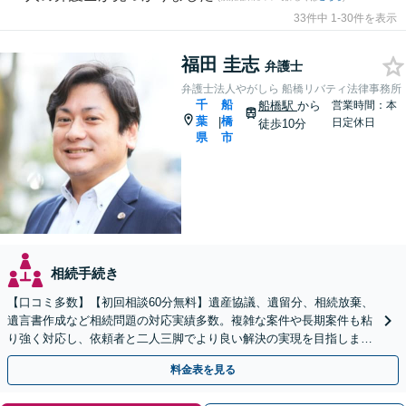
33件中 1-30件を表示
福田 圭志
弁護士
弁護士法人やがしら 船橋リバティ法律事務所
千
船
船橋駅
から
営業時間：本
葉
橋
|
日定休日
徒歩10分
県
市
相続手続き
【口コミ多数】【初回相談60分無料】遺産協議、遺留分、相続放棄、
遺言書作成など相続問題の対応実績多数。複雑な案件や長期案件も粘
り強く対応し、依頼者と二人三脚でより良い解決の実現を目指します
【夜間相談可】【船橋駅7分】
料金表を見る