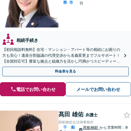
県
市
分
相続手続き
【初回相談料無料】住宅・マンション・アパート等の相続にお困りの
方も安心！遺産分割協議の代理交渉から名義変更までフルサポート！
【全国対応可】豊富な拠点と組織力を活かし円満かつスピーディーに
相続手続きをお手伝いします【取扱い実績2000件以上】
料金表を見る
電話でお問い合わせ
メールでお問い合わせ
髙田 雄佑
弁護士
西船橋総合法律事務所
千
船
西船橋駅
から
営業時間：本