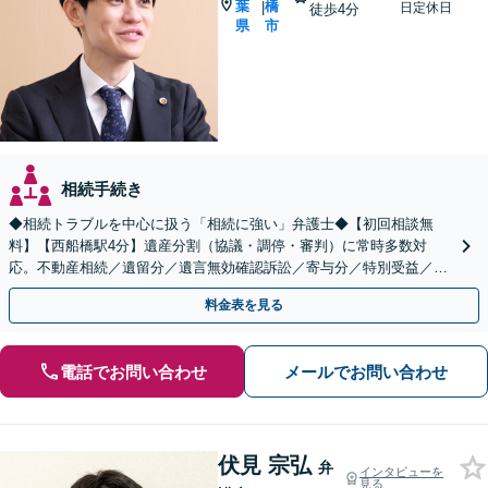
葉
橋
|
日定休日
徒歩4分
県
市
相続手続き
◆相続トラブルを中心に扱う「相続に強い」弁護士◆【初回相談無
料】【西船橋駅4分】遺産分割（協議・調停・審判）に常時多数対
応。不動産相続／遺留分／遺言無効確認訴訟／寄与分／特別受益／使
途不明金など複雑な案件もお任せください【夜間・土日相談◎】
料金表を見る
電話でお問い合わせ
メールでお問い合わせ
伏見 宗弘
弁
インタビューを
見る