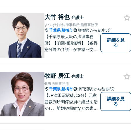
相続、企業法務、不動産】
【明確な費用】
大竹 裕也
弁護士
よつば総合法律事務所 船橋事務所
千葉県
船橋市
船橋駅
から徒歩3分
|
【千葉県最大級の法律事務
詳細を見
所】【初回相談無料】【各得
る
意分野の弁護士が在籍～交通
事故、労働災害、債務整理、
相続、企業法務、不動産】
【明確な費用】
牧野 房江
弁護士
牧野法律事務所
千葉県
船橋市
津田沼駅
から徒歩2分
|
【JR津田沼駅徒歩2分】元家
詳細を見
庭裁判所調停委員の経歴を活
る
かし、離婚や相続などの家事
事件に取り組んでいます。