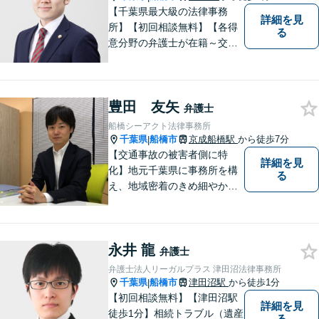
【千葉県最大級の法律事務
詳細を見
所】【初回相談無料】【各得
る
意分野の弁護士が在籍～交通
事故、労働災害、債務整理、
相続、企業法務、不動産】
【明確な費用】
豊田 友矢
弁護士
船橋シーアクト法律事務所
千葉県
船橋市
京成船橋駅
から徒歩7分
|
【交通事故の被害者側に特
詳細を見
化】地元千葉県に事務所を構
る
え、地域密着のきめ細やかな
対応をモットーにしておりま
す。 交通事故案件に強い弁護
士があなたの悩みを全力でサ
永井 龍
ポート致します！！
弁護士
弁護士法人リーガルプラス 津田沼法律事務所
千葉県
船橋市
津田沼駅
から徒歩1分
|
【初回相談無料】【津田沼駅
詳細を見
徒歩1分】相続トラブル（遺産
る