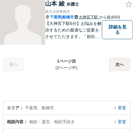
山本 綾
弁護士
紫水法律事務所
千葉県
船橋市
大神宮下駅
から徒歩6分
|
【大神宮下駅6分】お悩みを解
詳細を見
決するための最適なご提案を
る
させてただきます。「前向き
に毎日を送れるようになっ
た」と思っていただけるよう
なサポートを目指して日々邁
1ページ目
進しております。
前へ
次へ
(2ページ中)
エリア
千葉県、船橋市
変更
相談内容
相続・遺言、相続手続き
変更