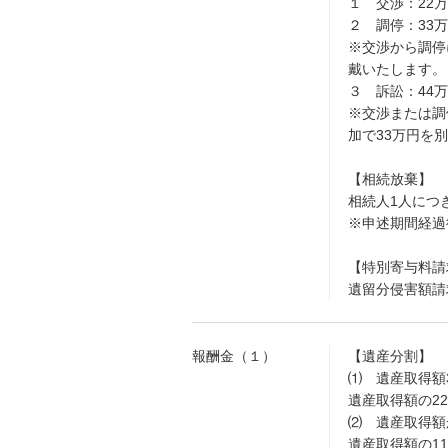
１ 交渉：22
２ 調停：33
※交渉から調停
戴いたします。
３ 訴訟：44
※交渉または調
加で33万円を
【相続放棄】
相続人1人につき
※申述期間経過
【特別寄与料請
遺留分侵害額請
報酬金（１）
【遺産分割】
⑴ 遺産取得額
遺産取得額の2
⑵ 遺産取得額が
遺産取得額の1