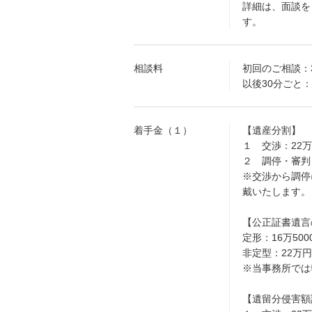
詳細は、面談を
す。
相談料
初回のご相談：
以後30分ごと：
着手金（１）
【遺産分割】
１ 交渉：22
２ 調停・審判
※交渉から調停
戴いたします。
【公正証書遺言
定形：16万500
非定型：22万
※当事務所では
【遺留分侵害額