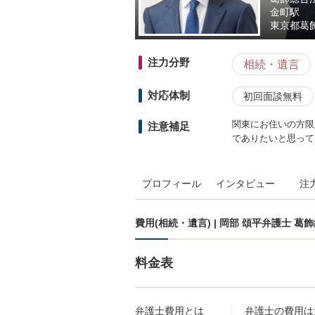
金町駅
東京都
葛飾
注力分野
相続・遺言
対応体制
初回面談無料
関東にお住いの方限定
注意補足
でありたいと思って
プロフィール
インタビュー
注
費用(相続・遺言) | 岡部 頌平弁護士 
料金表
弁護士費用とは
弁護士の費用は