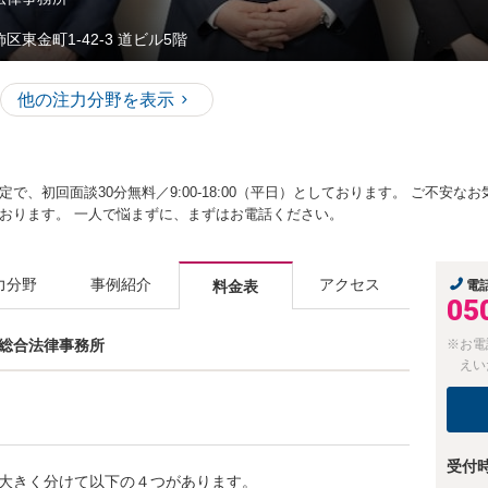
区東金町1-42-3 道ビル5階
他の注力分野を表示
で、初回面談30分無料／9:00-18:00（平日）としております。 ご不安
おります。 一人で悩まずに、まずはお電話ください。
力分野
事例紹介
アクセス
料金表
電
05
葛飾総合法律事務所
※お電
えい
受付
大きく分けて以下の４つがあります。