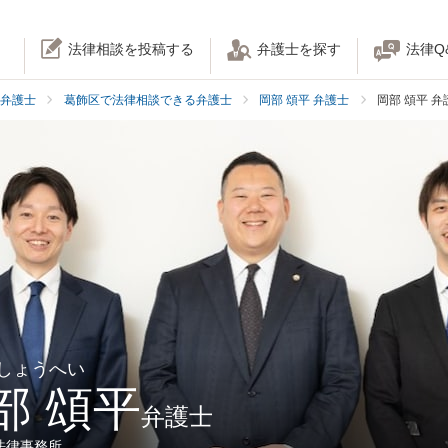
法律相談を投稿する
弁護士を探す
法律Q
弁護士
葛飾区で法律相談できる弁護士
岡部 頌平 弁護士
岡部 頌平 
 しょうへい
部 頌平
弁護士
法律事務所