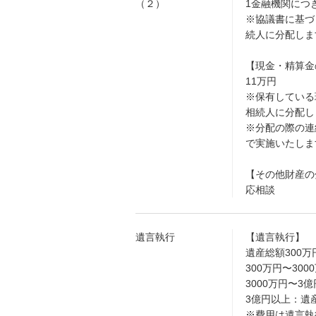
（２）
1金融機関につき
※協議書に基づ
続人に分配しま
【現金・精算金
11万円
※保有している
相続人に分配し
※分配の際の連
で実施いたしま
【その他財産の
応相談
遺言執行
【遺言執行】
遺産総額300万
300万円〜300
3000万円〜3億
3億円以上：遺産の
※費用は遺言執