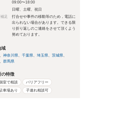
09:00〜18:00
日
日曜、土曜、祝日
日補足
打合せや事件の移動等のため，電話に
出られない場合があります。できる限
り折り返しのご連絡をさせて頂くよう
努めております。
地域
神奈川県
千葉県
埼玉県
茨城県
群馬県
所の特徴
個室で相談
バリアフリー
駐車場あり
子連れ相談可