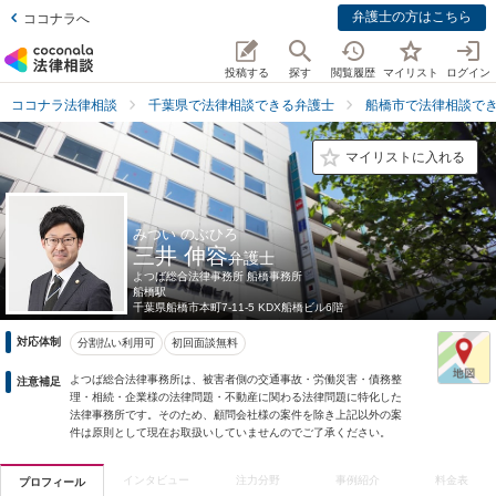
弁護士の方はこちら
ココナラへ
投稿する
探す
閲覧履歴
マイリスト
ログイン
ココナラ法律相談
千葉県で法律相談できる弁護士
船橋市で法律相談で
マイリストに入れる
みつい のぶひろ
三井 伸容
弁護士
よつば総合法律事務所 船橋事務所
船橋駅
千葉県
船橋市本町7-11-5 KDX船橋ビル6階
対応体制
分割払い利用可
初回面談無料
よつば総合法律事務所は、被害者側の交通事故・労働災害・債務整
注意補足
理・相続・企業様の法律問題・不動産に関わる法律問題に特化した
法律事務所です。そのため、顧問会社様の案件を除き上記以外の案
件は原則として現在お取扱いしていませんのでご了承ください。
インタビュー
注力分野
事例紹介
料金表
プロフィール