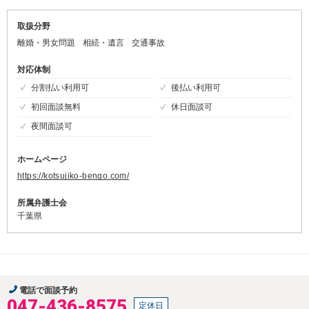
取扱分野
離婚・男女問題
相続・遺言
交通事故
対応体制
分割払い利用可
後払い利用可
初回面談無料
休日面談可
夜間面談可
ホームページ
https://kotsujiko-bengo.com/
所属弁護士会
千葉県
電話で面談予約
047-436-8575
定休日