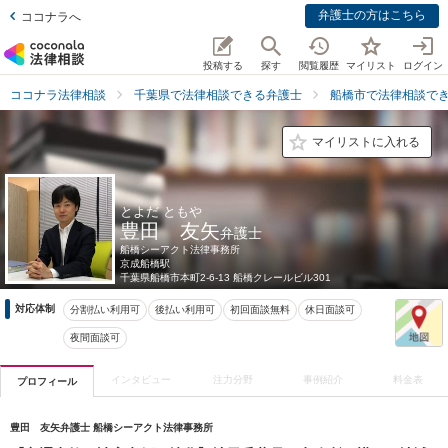
弁護士の方はこちら
ココナラへ
投稿する
探す
閲覧履歴
マイリスト
ログイン
ココナラ法律相談
千葉県で法律相談できる弁護士
船橋市で法律相談で
マイリストに入れる
とよだ ともや
豊田 友矢
弁護士
船橋シーアクト法律事務所
京成船橋駅
千葉県
船橋市本町2-6-13 船橋クレールビル301
対応体制
分割払い利用可
後払い利用可
初回面談無料
休日面談可
夜間面談可
インタビュー
注力分野
事例紹介
料金表
プロフィール
豊田 友矢弁護士 船橋シーアクト法律事務所