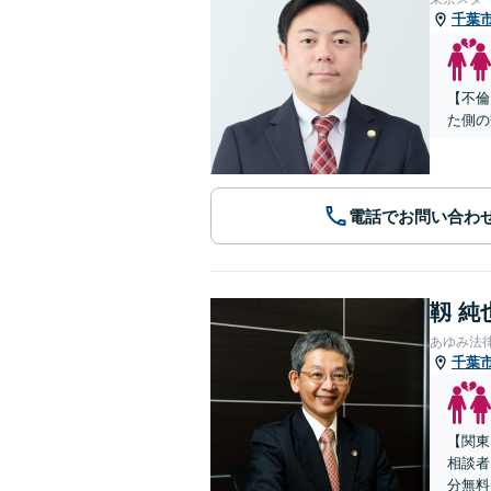
千葉
【不倫
た側の
電話でお問い合わ
靱 純
あゆみ法
千葉
【関東
相談者
分無料