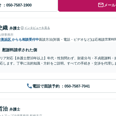
せ
メール
史織
弁護士
インタビューを見る
法律事務所
市美浜区
からも相談受付中
面談方法(対面・電話・ビデオなど)は応相談
営業時
慰謝料請求された側
リア対応【弁護士歴10年以上】年代・性別問わず、財産分与・不貞慰謝料・
応します。丁寧に法的知識・方針をご説明。すべての手続き・交渉を代理し
電話で面談予約
哲治
弁護士
ートアップ法律事務所 船橋支店