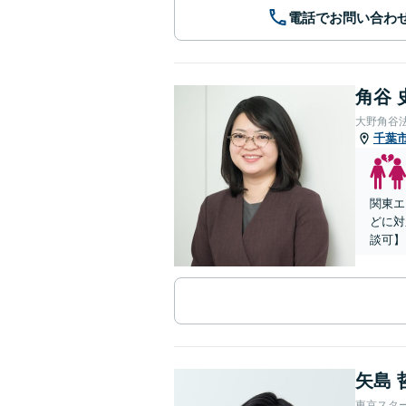
電話でお問い合わ
角谷 
大野角谷
千葉
関東エ
どに対
談可】
矢島 
東京スタ