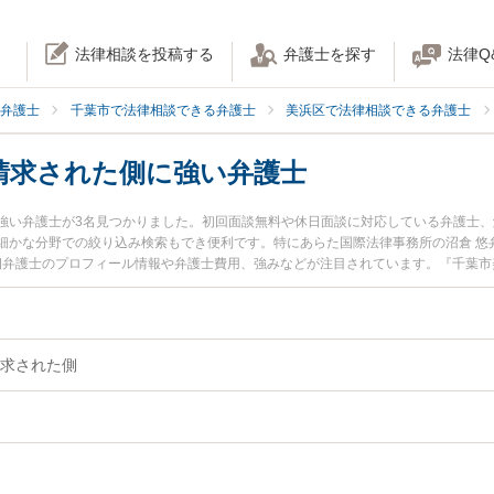
法律相談を投稿する
弁護士を探す
法律Q
弁護士
千葉市で法律相談できる弁護士
美浜区で法律相談できる弁護士
請求された側に強い弁護士
強い弁護士が3名見つかりました。初回面談無料や休日面談に対応している弁護士
細かな分野での絞り込み検索もでき便利です。特にあらた国際法律事務所の沼倉 悠
志朗弁護士のプロフィール情報や弁護士費用、強みなどが注目されています。『千葉
』『慰謝料請求された側のトラブル解決の実績豊富な近くの弁護士を検索したい』
い』などでお困りの相談者さんにおすすめです。
求された側