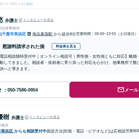
果について詳しくは
こちら
)
悠
弁護士
インタビューを見る
際法律事務所
県
千葉市美浜区
海浜幕張駅
から徒歩8分
営業時間：00:00~23:55（土日祝日）
|
慰謝料請求された側
料金表を見る
電話相談随時受付中｜オンライン相談可｜男性側・女性側ともに対応】離婚・
動してきました。相談者・依頼者に寄り添った対応を心がけ、他事務所で難
決へと導きます。
せ
メール
優樹
弁護士
インタビューを見る
事務所
市美浜区
からも相談受付中
面談方法(対面・電話・ビデオなど)は応相談
営業時