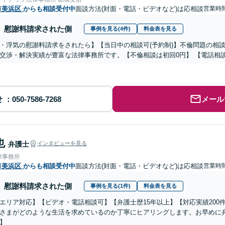
市美浜区
からも相談受付中
面談方法(対面・電話・ビデオなど)は応相談
営業時間
慰謝料請求された側
事例を見る(4件)
料金表を見る
・浮気の慰謝料請求をされたら】【当日中の相談可(予約制)】不倫問題の相談
交渉・解決実績が豊富な法律事務所です。【不倫相談は初回0円】 【電話相
せ
メール
也
弁護士
インタビューを見る
律事務所
市美浜区
からも相談受付中
面談方法(対面・電話・ビデオなど)は応相談
営業時
慰謝料請求された側
事例を見る(1件)
料金表を見る
エリア対応】【ビデオ・電話相談可】【弁護士歴15年以上】【対応実績200
さまがどのような生活を求めているのか丁寧にヒアリングします。お早めに弁
】