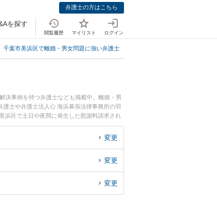
弁護士の方はこちら
&Aを探す
閲覧履歴
マイリスト
ログイン
千葉市美浜区で離婚・男女問題に強い弁護士
千葉市美浜区で慰謝料請求され
、解決事例を持つ弁護士なども掲載中。離婚・男
弁護士や弁護士法人心 海浜幕張法律事務所の羽
市美浜区で土日や夜間に発生した慰謝料請求され
『初回相談無料で慰謝料請求された側を法律相談
変更
変更
変更