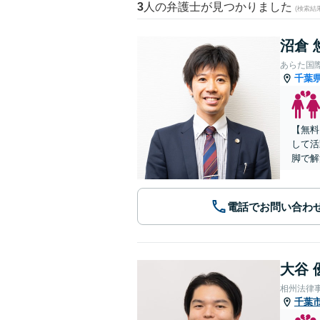
3
人の弁護士が見つかりました
(検索結
沼倉 
あらた国
千葉
【無料
して活
脚で解
電話でお問い合わ
大谷 
相州法律
千葉