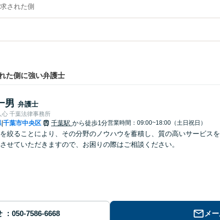
求された側
れた側に強い弁護士
一男
弁護士
人心 千葉法律事務所
県
千葉市中央区
千葉駅
から徒歩1分
営業時間：09:00~18:00（土日祝日）
|
を絞ることにより、その分野のノウハウを蓄積し、質の高いサービスを
させていただきますので、お困りの際はご相談ください。
せ
メー