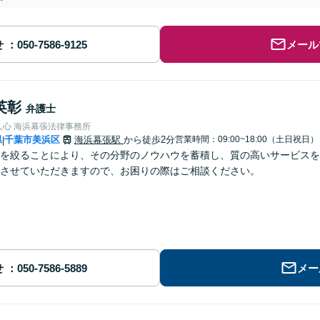
せ
メール
英彰
弁護士
人心 海浜幕張法律事務所
県
千葉市美浜区
海浜幕張駅
から徒歩2分
営業時間：09:00~18:00（土日祝日）
|
を絞ることにより、その分野のノウハウを蓄積し、質の高いサービスを
させていただきますので、お困りの際はご相談ください。
せ
メー