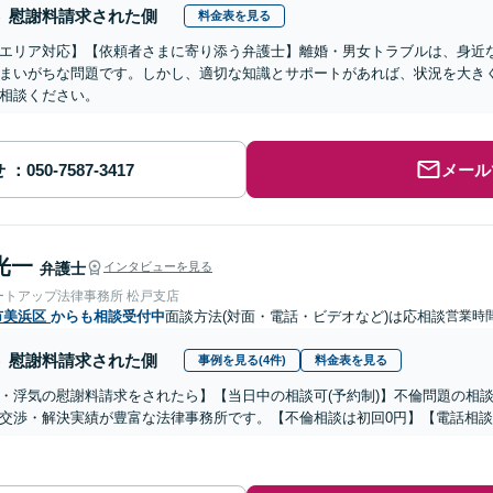
慰謝料請求された側
料金表を見る
エリア対応】【依頼者さまに寄り添う弁護士】離婚・男女トラブルは、身近
まいがちな問題です。しかし、適切な知識とサポートがあれば、状況を大き
相談ください。
せ
メール
光一
弁護士
インタビューを見る
ートアップ法律事務所 松戸支店
市美浜区
からも相談受付中
面談方法(対面・電話・ビデオなど)は応相談
営業時間
慰謝料請求された側
事例を見る(4件)
料金表を見る
・浮気の慰謝料請求をされたら】【当日中の相談可(予約制)】不倫問題の相談
交渉・解決実績が豊富な法律事務所です。【不倫相談は初回0円】【電話相談