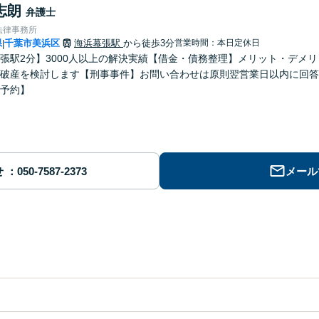
志朗
弁護士
法律事務所
県
千葉市美浜区
海浜幕張駅
から徒歩3分
営業時間：本日定休日
|
張駅2分】3000人以上の解決実績【借金・債務整理】メリット・デメ
破産を検討します【刑事事件】お問い合わせは原則翌営業日以内に回答
予約】
せ
メール