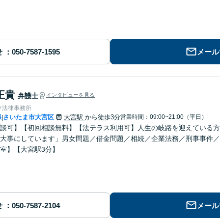
せ
メール
正貴
弁護士
インタビューを見る
ツ法律事務所
県
さいたま市大宮区
大宮駅
から徒歩3分
営業時間：09:00~21:00（平日）
|
談可】【初回相談無料】【法テラス利用可】人生の岐路を迎えている方
大事にしています」男女問題／借金問題／相続／企業法務／刑事事件／
室】【大宮駅3分】
せ
メール