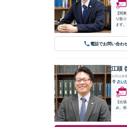
【関東
り取り
ます。
電話でお問い合わ
江頭 
永岡法律
さい
【出張
み、依