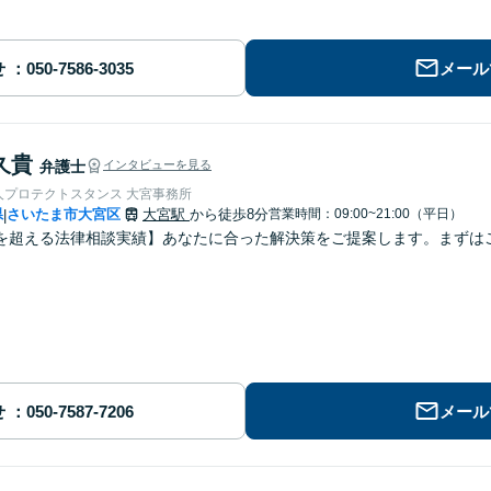
せ
メール
久貴
弁護士
インタビューを見る
人プロテクトスタンス 大宮事務所
県
さいたま市大宮区
大宮駅
から徒歩8分
営業時間：09:00~21:00（平日）
|
を超える法律相談実績】あなたに合った解決策をご提案します。まずはご
せ
メール