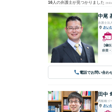
16
人の弁護士が見つかりました
(検索
中尾 
弁護士法
さい
【🏥
療費・
電話でお問い合わ
田中 
西船橋ゴ
さい