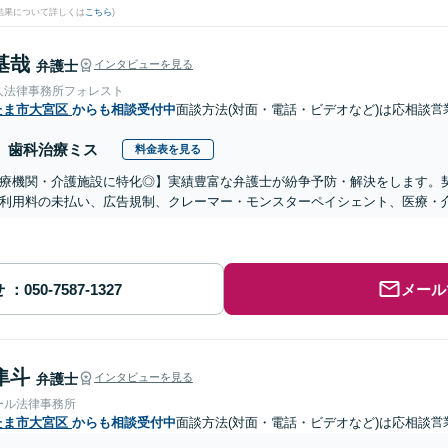
結果について詳しくは
こちら
)
基哉
弁護士
インタビューを見る
人法律事務所フォレスト
たま市大宮区
からも相談受付中
面談方法(対面・電話・ビデオなど)は応相談
営
歯科治療ミス
料金表を見る
医療機関・介護施設に特化◎】実績豊富な弁護士が紛争予防・解決をします。
利用料の未払い、広告規制、クレーマー・モンスターペイシェント、医療・
せ
メール
隼斗
弁護士
インタビューを見る
ール法律事務所
たま市大宮区
からも相談受付中
面談方法(対面・電話・ビデオなど)は応相談
営