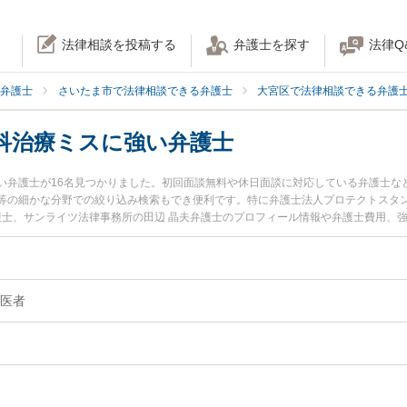
法律相談を投稿する
弁護士を探す
法律Q
弁護士
さいたま市で法律相談できる弁護士
大宮区で法律相談できる弁護
科治療ミスに強い弁護士
い弁護士が16名見つかりました。初回面談無料や休日面談に対応している弁護士な
等の細かな分野での絞り込み検索もでき便利です。特に弁護士法人プロテクトスタン
弁護士、サンライツ法律事務所の田辺 晶夫弁護士のプロフィール情報や弁護士費用、
ブルを今すぐに弁護士に相談したい』『歯科治療ミスのトラブル解決の実績豊富な
内の弁護士に相談予約したい』などでお困りの相談者さんにおすすめです。
医者