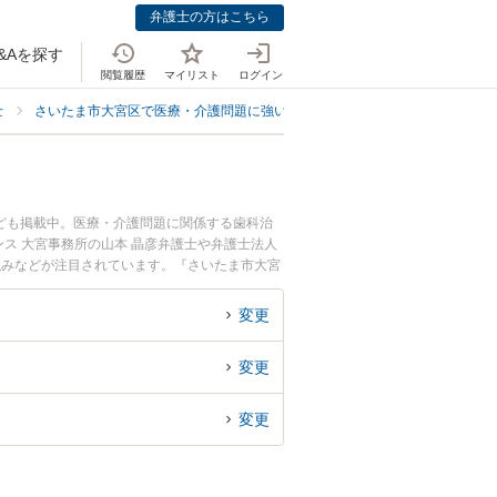
弁護士の方はこちら
&Aを探す
閲覧履歴
マイリスト
ログイン
士
さいたま市大宮区で医療・介護問題に強い弁護士
さいたま市大宮区で歯
ども掲載中。医療・介護問題に関係する歯科治
ス 大宮事務所の山本 晶彦弁護士や弁護士法人
強みなどが注目されています。『さいたま市大宮
近くの弁護士を検索したい』『初回相談無料で歯
変更
変更
変更