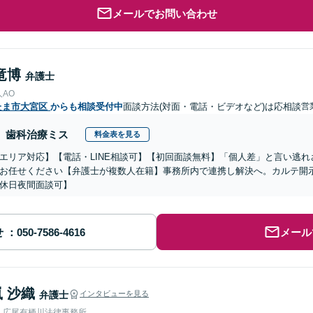
メールでお問い合わせ
竜博
弁護士
AO
たま市大宮区
からも相談受付中
面談方法(対面・電話・ビデオなど)は応相談
営
歯科治療ミス
料金表を見る
エリア対応】【電話・LINE相談可】【初回面談無料】「個人差」と言い逃
お任せください【弁護士が複数人在籍】事務所内で連携し解決へ。カルテ開
休日夜間面談可】
せ
メール
 沙織
弁護士
インタビューを見る
人広尾有栖川法律事務所