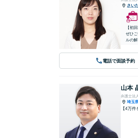
さい
【初回
ぜひご
ルの解
電話で面談予約
山本 
弁護士法
埼玉
【4万件