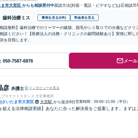
たま市大宮区
からも相談受付中
面談方法(対面・電話・ビデオなど)は応相談
営
歯科治療ミス
事例を見る(6件)
料金表を見る
相談無料】歯科治療でのリーマーの破損、脱毛やシミ取りでの火傷などクリ
相談ください！【医療法人の法務・クリニックの顧問経験あり】実情に即し
決を目指します。
メール
晶彦
弁護士
インタビューを見る
人プロテクトスタンス 大宮事務所
県
さいたま市大宮区
大宮駅
から徒歩8分
営業時間：09:00~21:00（平日）
|
を超える法律相談実績】あなたに合った解決策をご提案します。まずはご