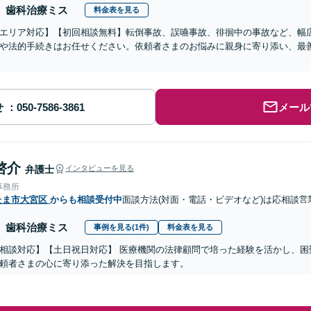
歯科治療ミス
料金表を見る
エリア対応】【初回相談無料】転倒事故、誤嚥事故、徘徊中の事故など、幅
や法的手続きはお任せください。依頼者さまのお悩みに親身に寄り添い、最
せ
メール
啓介
弁護士
インタビューを見る
事務所
たま市大宮区
からも相談受付中
面談方法(対面・電話・ビデオなど)は応相談
営
歯科治療ミス
事例を見る(1件)
料金表を見る
相談対応】【土日祝日対応】 医療機関の法律顧問で培った経験を活かし、困
頼者さまの心に寄り添った解決を目指します。