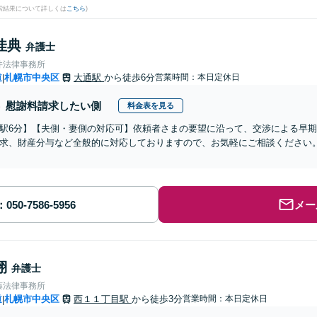
検索結果について詳しくは
こちら
)
佳典
弁護士
井法律事務所
道
札幌市中央区
大通駅
から徒歩6分
営業時間：本日定休日
|
慰謝料請求したい側
料金表を見る
駅6分】【夫側・妻側の対応可】依頼者さまの要望に沿って、交渉による早
求、財産分与など全般的に対応しておりますので、お気軽にご相談ください
メー
翔
弁護士
藤法律事務所
道
札幌市中央区
西１１丁目駅
から徒歩3分
営業時間：本日定休日
|