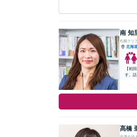
南 知
札幌クリ
北海
【初回
す。話
髙橋 
弁護士法