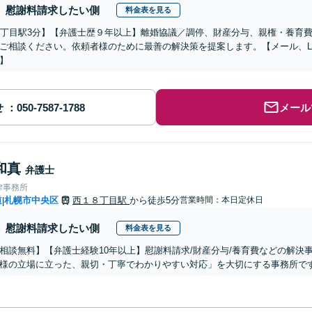
慰謝料請求したい側
料金表を見る
1丁目駅3分】【弁護士歴９年以上】離婚協議／調停、財産分与、親権・養育
ご相談ください。依頼者様のために最善の解決策を提案します。【メール、LI
】
せ
メール
和真
弁護士
律事務所
道
札幌市中央区
西１８丁目駅
から徒歩5分
営業時間：本日定休日
|
慰謝料請求したい側
料金表を見る
相談無料】【弁護士経験10年以上】慰謝料請求/財産分与/養育費などの解決
様の立場に立った、親切・丁寧でわかりやすい対応」を大切にする事務所で