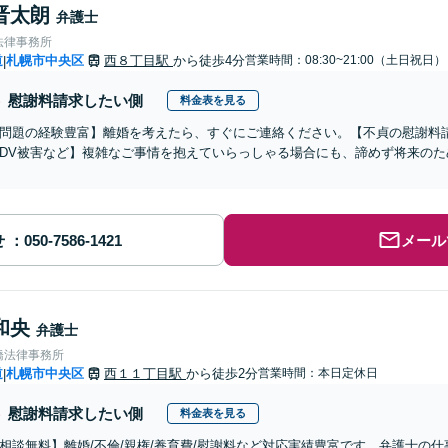
晋太朗
弁護士
法律事務所
道
札幌市中央区
西８丁目駅
から徒歩4分
営業時間：08:30~21:00（土日祝日）
|
慰謝料請求したい側
料金表を見る
問題の経験豊富】離婚を考えたら、すぐにご連絡ください。【不貞の慰謝料
DV被害など】複雑なご事情を抱えていらっしゃる場合にも、諦めず将来の
せ
メール
和央
弁護士
橋法律事務所
道
札幌市中央区
西１１丁目駅
から徒歩2分
営業時間：本日定休日
|
慰謝料請求したい側
料金表を見る
相談無料】離婚/不倫/親権/養育費/慰謝料など対応実績豊富です。弁護士の