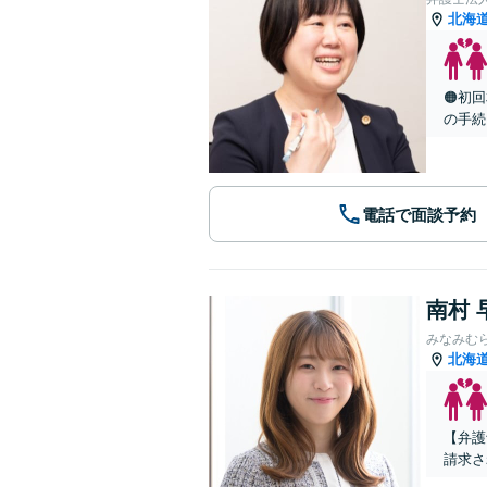
北海
🟠初
の手続
電話で面談予約
南村 
みなみむ
北海
【弁護
請求さ