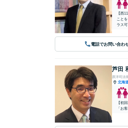
【西1
ことを
ラス可
電話でお問い合わ
芦田 
原洋司法
北海
【初回
「お客