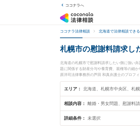
ココナラへ
ココナラ法律相談
北海道で法律相談できる
札幌市の慰謝料請求し
北海道の札幌市で慰謝料請求したい側に強い弁
題に関係する財産分与や養育費、親権等の細か
原洋司法律事務所の芦田 和真弁護士のプロフ
に弁護士に相談したい』『慰謝料請求したい側
に相談予約したい』などでお困りの相談者さん
エリア
相談内容
離婚・男女問題、慰謝料請
詳細条件
未選択