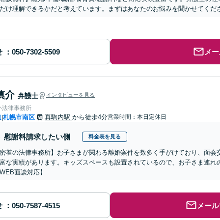
だけ理解できるかだと考えています。まずはあなたのお悩みを聞かせてくだ
せ
メー
慎介
弁護士
インタビューを見る
い法律事務所
道
札幌市南区
真駒内駅
から徒歩4分
営業時間：本日定休日
|
慰謝料請求したい側
料金表を見る
密着の法律事務所】お子さまが関わる離婚案件を数多く手がけており、面会
富な実績があります。キッズスペースも設置されているので、お子さま連れ
WEB面談対応】
せ
メール