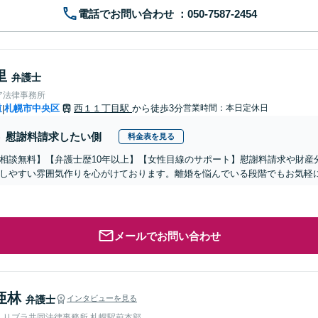
電話でお問い合わせ
里
弁護士
ア法律事務所
道
札幌市中央区
西１１丁目駅
から徒歩3分
営業時間：本日定休日
|
慰謝料請求したい側
料金表を見る
相談無料】【弁護士歴10年以上】【女性目線のサポート】慰謝料請求や財産
しやすい雰囲気作りを心がけております。離婚を悩んでいる段階でもお気軽に
メールでお問い合わせ
亜林
弁護士
インタビューを見る
人リブラ共同法律事務所 札幌駅前本部