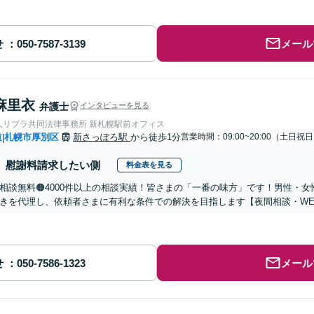
せ
メール
麻里衣
弁護士
インタビューを見る
人リブラ共同法律事務所 新札幌駅前オフィス
道
札幌市厚別区
新さっぽろ駅
から徒歩1分
営業時間：09:00~20:00（土日祝
|
慰謝料請求したい側
料金表を見る
回相談無料🟠4000件以上の相談実績！皆さまの「一番の味方」です！男性・
きを代理し、依頼者さまに有利な条件での解決を目指します【夜間相談・WE
せ
メール