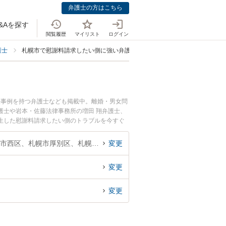
弁護士の方はこちら
&Aを探す
閲覧履歴
マイリスト
ログイン
護士
札幌市で慰謝料請求したい側に強い弁護士
決事例を持つ弁護士なども掲載中。離婚・男女問
護士や岩本・佐藤法律事務所の増田 翔弁護士、
生した慰謝料請求したい側のトラブルを今すぐ
請求したい側を法律相談できる札幌市内の弁護士
北海道、札幌市中央区、札幌市北区、札幌市東区、札幌市白石区、札幌市豊平区、札幌市南区、札幌市西区、札幌市厚別区、札幌市手稲区、札幌市清田区
変更
変更
変更