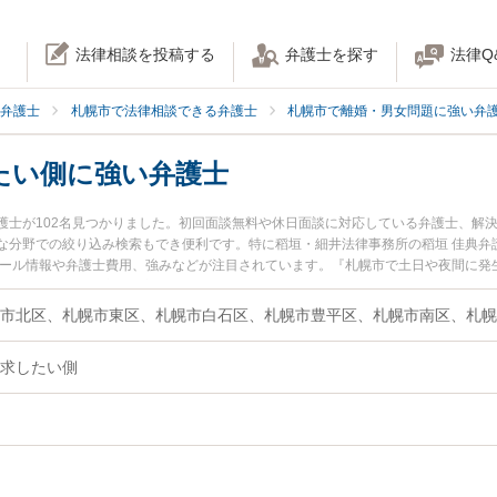
法律相談を投稿する
弁護士を探す
法律Q
弁護士
札幌市で法律相談できる弁護士
札幌市で離婚・男女問題に強い弁
たい側に強い弁護士
護士が102名見つかりました。初回面談無料や休日面談に対応している弁護士、解
な分野での絞り込み検索もでき便利です。特に稻垣・細井法律事務所の稻垣 佳典弁
ィール情報や弁護士費用、強みなどが注目されています。『札幌市で土日や夜間に発
のトラブル解決の実績豊富な近くの弁護士を検索したい』『初回相談無料で慰謝料
におすすめです。
求したい側