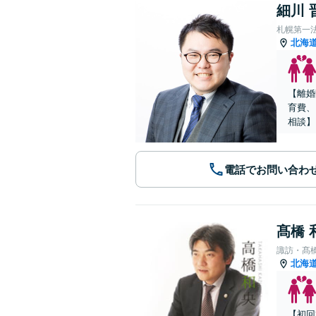
細川 
札幌第一
北海
【離婚
育費、
相談】
電話でお問い合わ
髙橋 
諏訪・髙
北海
【初回