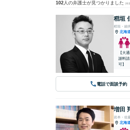
102
人の弁護士が見つかりました
(
稻垣 
稻垣・細
北海
【大通
謝料請
可】
電話で面談予約
増田 
岩本・佐
北海