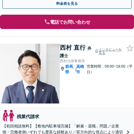
料金表を見る
電話でお問い合わせ
西村 直行
弁
インタビューを
見る
護士
西村法律事務所
群馬
高崎
営業時間：09:00~18:00（平
|
県
市
日）
残業代請求
【初回相談無料】【敷地内駐車場完備】「解雇・退職」問題／企業
側・労働者側いずれでも豊富な経験あり／双方向的な視点により適切