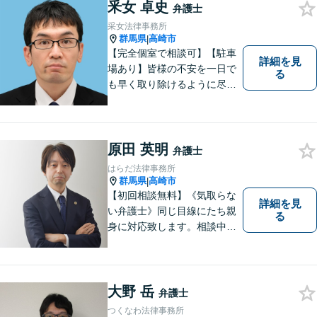
で連携し、問題解決に向けて
釆女 卓史
弁護士
取り組みます。おひとりで悩
采女法律事務所
まずに、お気軽にお問い合わ
群馬県
高崎市
|
せください。
【完全個室で相談可】【駐車
詳細を見
場あり】皆様の不安を一日で
る
も早く取り除けるように尽力
いたします。 料金は、分かり
易く、柔軟に対応いたしま
す。ご相談お待ちしておりま
す。 ※お電話やメールでの無
原田 英明
弁護士
料法律相談は行っておりませ
はらだ法律事務所
ん。
群馬県
高崎市
|
【初回相談無料】《気取らな
詳細を見
い弁護士》同じ目線にたち親
る
身に対応致します。相談中も
会話の中に自然と微笑みが生
まれるような雰囲気を大切に
しております。お気軽にお問
い合わせください。
大野 岳
弁護士
つくなわ法律事務所