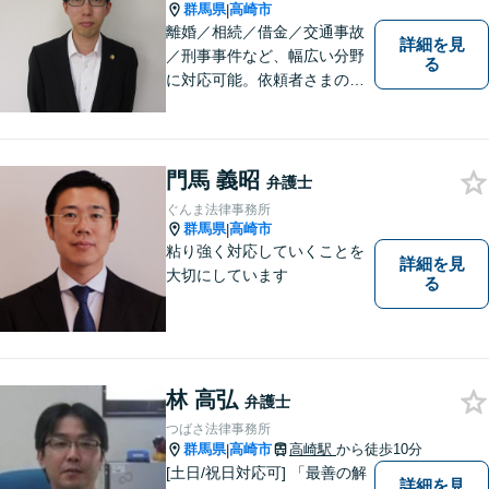
群馬県
高崎市
|
離婚／相続／借金／交通事故
詳細を見
／刑事事件など、幅広い分野
る
に対応可能。依頼者さまの状
況を十分にヒアリングし、あ
らゆる観点から解決策をご提
案してまいります。お気軽に
ご相談ください。【完全個
門馬 義昭
弁護士
室】【専用駐車場あり】
ぐんま法律事務所
群馬県
高崎市
|
粘り強く対応していくことを
詳細を見
大切にしています
る
林 高弘
弁護士
つばさ法律事務所
群馬県
高崎市
高崎駅
から徒歩10分
|
[土日/祝日対応可] 「最善の解
詳細を見