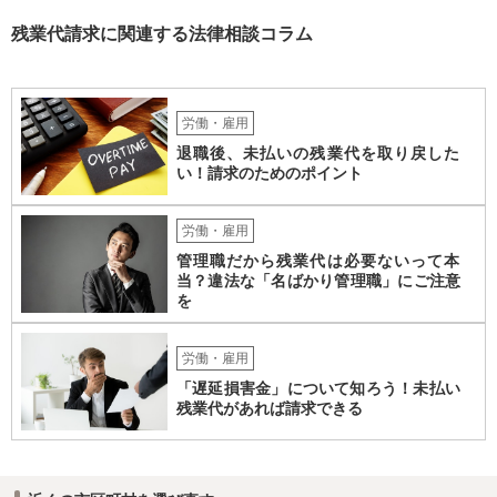
６か月前の日から２年の間に退職した者であること 事実上の倒産の場
合、そもそも、労働基準監督署長の認定を要するため、申請•認定に相
残業代請求に関連する法律相談コラム
応の時間を要します。また、事業活動の停止•再開見込み等につき会社
側の抵抗が予想され、認定に至らない事態も想定されます。 また、労
働基準監督署へ申告なされているとのことですが、労働基準監督署が
行うのは、原則として、会社への指導や是正勧告のため、未払い賃金
労働・雇用
の支払いを会社に強制する措置までは行うことができないという実情
退職後、未払いの残業代を取り戻した
があります。 そのため、退職の意思を既に会社に表明しているのであ
い！請求のためのポイント
れば、未払賃金の支払を求める労働審判や労働訴訟などの方法に切り
替えることを検討された方が適切なように思います（とろうとされて
いる主題と会社の実態とがマッチしていないように思われます）。 一
労働・雇用
度、雇用契約書や就業規則などを持参の上、弁護士に直接相談されて
管理職だから残業代は必要ないって本
みてはいかがでしょうか。
当？違法な「名ばかり管理職」にご注意
を
労働・雇用
「遅延損害金」について知ろう！未払い
残業代があれば請求できる