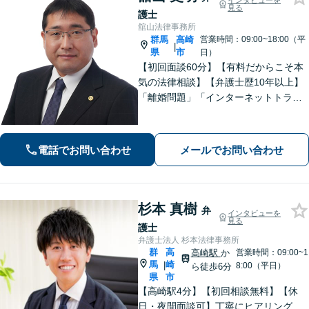
インタビューを
見る
護士
舘山法律事務所
群馬
高崎
営業時間：09:00~18:00（平
|
県
市
日）
【初回面談60分】【有料だからこそ本
気の法律相談】【弁護士歴10年以上】
「離婚問題」「インターネットトラブ
ル」「交通事故」「相続」「企業法
務」はお任せください！冷静・緻密・
そして大胆に、オーダーメイドの弁護
電話でお問い合わせ
メールでお問い合わせ
を展開します【高崎駅徒歩15分】
杉本 真樹
弁
インタビューを
見る
護士
弁護士法人 杉本法律事務所
群
高
高崎駅
か
営業時間：09:00~1
馬
崎
|
8:00（平日）
ら徒歩6分
県
市
【高崎駅4分】【初回相談無料】【休
日・夜間面談可】丁寧にヒアリング