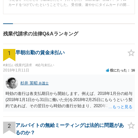
内容の和解を締結することができました。 Aさんは、約770万円を得ることが
カードをつけていたということでした。 受任後、速やかにタイムカードの開
できました。 ※ご依頼者様の守秘義務の観点から、一部、内容を抽象化して
示を求めましたが、会社はこれを無視してきました。 やむを得ず、裁判所に
掲載しております。
タイムカードの内容を確認すること（証拠保全）を申し立てました。 会社も
流石に裁判所には従いました。 タイムカードの内容を保存した後は、これを
利用して、未払残業代の請求を行いました。 裁判でも終始こちらに有利な進
行となり、早期に依頼者が納得できる解決金を獲得できました。 証拠保全の
残業代請求の法律Q&Aランキング
手続は必ずしも多くの弁護士が経験しているわけではないと思いますが、持
てる知識を動員して適切な方法を取れました。
1
早朝出勤の賃金未払い
#未払い残業代請求
#給与未払い
2018年1月11日
役にたった
16
杉井 英昭
弁護士
時効の進行は各支払期日から開始します。例えば、2018年1月分の給与
(2018年1月1日から31日に働いた分)を2018年2月25日にもらうという契
約であれば、その翌日から時効の進行が始まり、2020年2月25日の経
過によって時効が完成します。
2
アルバイトの無給ミーティングは法的に問題があ
るのか？