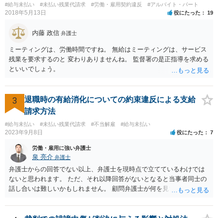
#給与未払い
#未払い残業代請求
#労働・雇用契約違反
#アルバイト・パート
2018年5月13日
役にたった
19
内藤 政信
弁護士
ミーティングは、労働時間ですね。 無給はミーティングは、サービス
残業を要求するのと 変わりありませんね。 監督署の是正指導を求める
といいでしょう。
3
退職時の有給消化についての約束違反による支給
請求方法
#給与未払い
#未払い残業代請求
#不当解雇
#給与未払い
2023年9月8日
役にたった
7
労働・雇用に強い弁護士
泉 亮介
弁護士
弁護士からの回答でない以上、弁護士を現時点で立てているわけでは
ないと思われます。 ただ、それ以降回答がないとなると当事者同士の
話し合いは難しいかもしれません。 顧問弁護士が何を見て判断したの
か、そもそも会社がどのように説明をしたのかについても不明ですの
で、どの程度の事実を顧問弁護士が把握しているかも不明です。 有休
消化の話がないのであれば、退職手続きだけを見れば問題がなかった