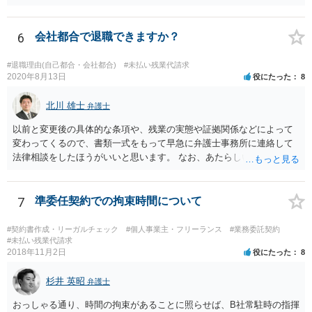
り、不参加によって業務を行うことができなかったりするなど、事実
上参加を強制されている場合には、研修・教育訓練であっても 労働時
間に該当するものと考えられています。 実務でも勉強会で習ったソ
6
会社都合で退職できますか？
フトウェアを使用している、勉強会で出さた課題の提出を会社から求
められていること等からすると、参加しないと業務に支障が出る可能
#退職理由(自己都合・会社都合)
#未払い残業代請求
性があり、事実上参加せざるを得なかったとも言えそうです。 開催
2020年8月13日
役にたった
8
日時•場所、開催された勉強会の内容、出された課題、提出した課題の
回答等を証拠として押さえておくことが考えられます。 職場を管轄
北川 雄士
弁護士
している労働基準監督署に相談してみる、労働局のあっせんを利用し
以前と変更後の具体的な条項や、残業の実態や証拠関係などによって
てみる方法もあろうかと思います。厚労省サイトの参考情報もご紹介
変わってくるので、書類一式をもって早急に弁護士事務所に連絡して
しておきます。 【参考】厚労省サイト 労働時間の考え方:「研修・教
法律相談をしたほうがいいと思います。 なお、あたらしい雇用契約書
育訓練」等の取扱い https://www.mhlw.go.jp/content/000556972.pdf
にサインしなければ違法という可能性は低いと思いますが、今回は先
の回答でも述べた通り、時間が経つほどにこちらの不利益になる可能
性があるので、あたらしい書面にサインせず、すぐに弁護士に相談す
7
準委任契約での拘束時間について
る案件だと思います。
#契約書作成・リーガルチェック
#個人事業主・フリーランス
#業務委託契約
#未払い残業代請求
2018年11月2日
役にたった
8
杉井 英昭
弁護士
おっしゃる通り、時間の拘束があることに照らせば、B社常駐時の指揮