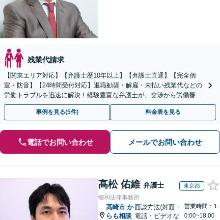
残業代請求
【関東エリア対応】【弁護士歴10年以上】【弁護士直通】【完全個
室・防音】【24時間受付対応】退職勧奨・解雇・未払い残業代などの
労働トラブルを迅速に解決！経験豊富な弁護士が、交渉から労働審判
まで一貫して対応いたします【オンライン相談可】
事例を見る(5件)
料金表を見る
電話でお問い合わせ
メールでお問い合わせ
髙松 佑維
弁護士
東京都
惺和法律事務所
営業時間：1
高崎市
か
面談方法(対面・
らも相談
電話・ビデオな
0:00~18:00