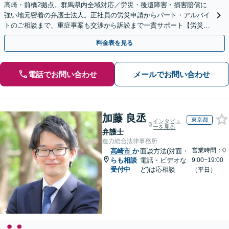
高崎・前橋2拠点。群馬県内全域対応／労災・後遺障害・損害賠償に
強い地元密着の弁護士法人。正社員の労災申請からパート・アルバイ
トのご相談まで、重症事案も交渉から訴訟まで一貫サポート【労災問
題・何度でも相談無料】
料金表を見る
電話でお問い合わせ
メールでお問い合わせ
加藤 良丞
東京都
インタビュ
ーを見る
弁護士
造力総合法律事務所
営業時間：0
高崎市
か
面談方法(対面・
らも相談
電話・ビデオな
9:00~19:00
受付中
ど)は応相談
（平日）