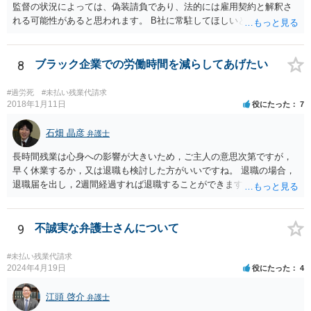
監督の状況によっては、偽装請負であり、法的には雇用契約と解釈さ
れる可能性があると思われます。 B社に常駐してほしいと先方が求め
る理由がコミュニケーションをしやすいからであるとするのであれ
ば、折衷的な提案として、「突発的な質問に対応できるように、基本
的には１０時〜１９時はできるだけB社にいるよう努力はします。た
8
ブラック企業での労働時間を減らしてあげたい
だ、他の仕事もありますので、必ずその条件を守れるとは限りません
し、B社常駐時であっても本件以外の仕事もさせてもらうことになりま
#過労死
#未払い残業代請求
す。」というものが考えられます。 その提案すら断られるようであれ
2018年1月11日
役にたった
7
ば、ちょっと危険な会社だというシグナルと考えるべきでしょう。
石畑 晶彦
弁護士
長時間残業は心身への影響が大きいため，ご主人の意思次第ですが，
早く休業するか，又は退職も検討した方がいいですね。 退職の場合，
退職届を出し，2週間経過すれば退職することができます。これは会社
の意向は関係ありません。 もっとも，禍根を残すことなくという希望
であれば，十分な引き継ぎを行った上で，退職することで後々のトラ
ブルは防ぐことが可能です。
9
不誠実な弁護士さんについて
#未払い残業代請求
2024年4月19日
役にたった
4
江頭 啓介
弁護士