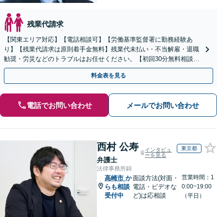
残業代請求
【関東エリア対応】【電話相談可】【労働基準監督署に勤務経験あ
り】【残業代請求は原則着手金無料】残業代未払い・不当解雇・退職
勧奨・労災などのトラブルはお任せください。【初回30分無料相談】
ご依頼後はLINE・メールなどでの対応も可能です。
料金表を見る
電話でお問い合わせ
メールでお問い合わせ
西村 公寿
東京都
インタビュ
ーを見る
弁護士
法律事務所錦
営業時間：1
高崎市
か
面談方法(対面・
らも相談
電話・ビデオな
0:00~19:00
受付中
ど)は応相談
（平日）