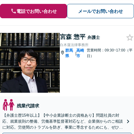
電話でお問い合わせ
メールでお問い合わせ
宮森 惣平
弁護士
白木蓮法律事務所
群馬
高崎
営業時間：09:30~17:00（平
|
県
市
日）
残業代請求
【弁護士歴15年以上】【中小企業診断士の資格あり】問題社員の対
応、就業規則の整備、労働基準監督署対応など、企業側からのご相談
に対応。労使間のトラブルを防ぎ、事業に専念するためにも、ぜひ弁
護士にご相談ください。【セカンドオピニオン対応可】