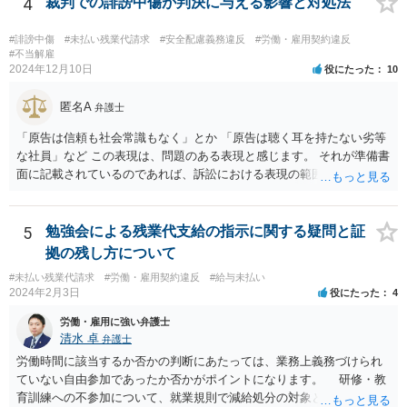
4
裁判での誹謗中傷が判決に与える影響と対処法
ということはあり得るかと思われます。
#誹謗中傷
#未払い残業代請求
#安全配慮義務違反
#労働・雇用契約違反
#不当解雇
2024年12月10日
役にたった
10
匿名A
弁護士
「原告は信頼も社会常識もなく」とか 「原告は聴く耳を持たない劣等
な社員」など この表現は、問題のある表現と感じます。 それが準備書
面に記載されているのであれば、訴訟における表現の範囲を超えてい
ると感じます。
5
勉強会による残業代支給の指示に関する疑問と証
拠の残し方について
#未払い残業代請求
#労働・雇用契約違反
#給与未払い
2024年2月3日
役にたった
4
労働・雇用に強い弁護士
清水 卓
弁護士
労働時間に該当するか否かの判断にあたっては、業務上義務づけられ
ていない自由参加であったか否かがポイントになります。 研修・教
育訓練への不参加について、就業規則で減給処分の対象とされていた