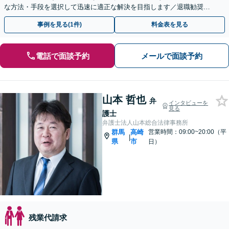
な方法・手段を選択して迅速に適正な解決を目指します／退職勧奨や
退職代行も対応
事例を見る(1件)
料金表を見る
電話で面談予約
メールで面談予約
山本 哲也
弁
インタビューを
見る
護士
弁護士法人山本総合法律事務所
群馬
高崎
営業時間：09:00~20:00（平
|
県
市
日）
残業代請求