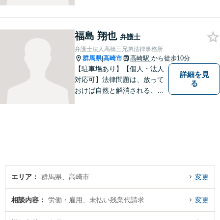
請求ならお任せください。女
性ならではの視点から皆様の
お気持ちに寄り添い、納得の
いく解決を目指します。まず
福島 翔也
弁護士
はお気軽にご相談を！【駐車
弁護士法人高橋三兄弟法律事務所
場完備】
群馬県
高崎市
高崎駅
から徒歩10分
|
【駐車場あり】【個人・法人
詳細を見
対応可】法律問題は、放って
る
おけば自然と解消される、解
決されるものではありませ
ん。 適切な対処を行うこと
が、解決への近道となりま
す。最善の解決策は何なの
か、一緒に考えていきましょ
う。
エリア
群馬県、高崎市
変更
相談内容
労働・雇用、未払い残業代請求
変更