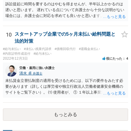
訴訟提起に時間を要するのはやむを得ませんが、半年以上かかるのは
遅いと思います。 遅れている点について弁護士から十分な説明がない
場合には、弁護士会に対応を求めても良いかと思います。
10
スタートアップ企業での5ヶ月未払い給料問題と
法的対策
#給与未払い
#未払い残業代請求
#債権回収代行
#退職金未払い
#内容証明作成送付
#給与未払い
2022年12月3日
役にたった
4
労働・雇用に強い弁護士
清水 卓
弁護士
未払賃金立替払制度の適用を受けるためには、以下の要件をみたす必
要があります（詳しくは厚労省や独立行政法人労働者健康安全機構の
サイトをご覧下さい）。 ⑴ 使用者が、 ① １年以上事業活動を行って
いたこと ② 倒産したこと •法律上の倒産（破産、民事再生等） → 破
産管財人等に倒産の事実等を証明してもらう必要あり。 •事実上の倒産
（中小企業について、事業活動が停止し、再開する見込みがなく、賃
もっとみる
金支払能力がない場合） → 労働基準監督署長の認定が必要。 (2) 労働
者が、倒産について裁判所への申立て等（法律上の倒産の場合）又は
労働基準監督署への認定申請（事実上の倒産の場合）が行われた日の