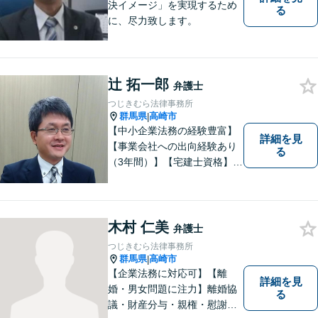
決イメージ」を実現するため
る
に、尽力致します。
辻 拓一郎
弁護士
つじきむら法律事務所
群馬県
高崎市
|
【中小企業法務の経験豊富】
詳細を見
【事業会社への出向経験あり
る
（3年間）】【宅建士資格】信
頼・丁寧・研鑽
木村 仁美
弁護士
つじきむら法律事務所
群馬県
高崎市
|
【企業法務に対応可】【離
詳細を見
婚・男女問題に注力】離婚協
る
議・財産分与・親権・慰謝料