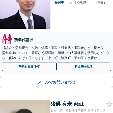
受付中
ど)は応相談
（平日）
残業代請求
【訴訟・労働審判・交渉】解雇・退職・残業代・退職金など、様々な
労働紛争について、豊富な処理経験・組織での人事経験を活用しなが
ら、解決に向けて尽力します【小川町・淡路町・新御茶ノ水駅から約
1分、御茶ノ水駅も利用可】
事例を見る(1件)
料金表を見る
メールでお問い合わせ
猪俣 有未
弁護士
石原・関・猿谷法律事務所 高崎オフィス