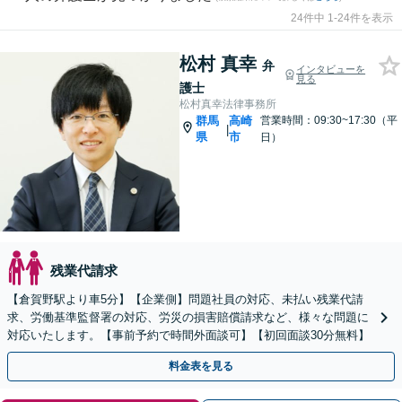
24件中 1-24件を表示
松村 真幸
弁
インタビューを
見る
護士
松村真幸法律事務所
群馬
高崎
営業時間：09:30~17:30（平
|
県
市
日）
残業代請求
【倉賀野駅より車5分】【企業側】問題社員の対応、未払い残業代請
求、労働基準監督署の対応、労災の損害賠償請求など、様々な問題に
対応いたします。【事前予約で時間外面談可】【初回面談30分無料】
料金表を見る