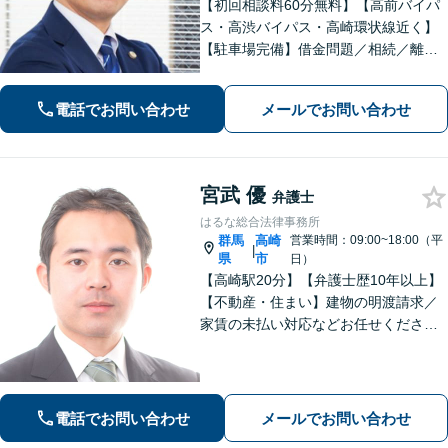
【初回相談料60分無料】【高前バイパ
ス・高渋バイパス・高崎環状線近く】
【駐車場完備】借金問題／相続／離婚
／刑事事件／交通事故等のご相談に幅
広く対応しております。丁寧なヒアリ
電話でお問い合わせ
メールでお問い合わせ
ングとコミュニケーションを重ねるこ
とを大切にしております【休日・夜間
対応可】
宮武 優
弁護士
はるな総合法律事務所
群馬
高崎
営業時間：09:00~18:00（平
|
県
市
日）
【高崎駅20分】【弁護士歴10年以上】
【不動産・住まい】建物の明渡請求／
家賃の未払い対応などお任せくださ
い。強制執行の経験も豊富です。【離
婚・男女問題】相談者さまのお気持ち
に寄り添ってサポートいたします。お
気軽にご相談ください。
電話でお問い合わせ
メールでお問い合わせ