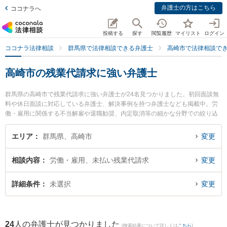
弁護士の方はこちら
ココナラへ
投稿する
探す
閲覧履歴
マイリスト
ログイン
ココナラ法律相談
群馬県で法律相談できる弁護士
高崎市で法律相談で
高崎市の残業代請求に強い弁護士
群馬県の高崎市で残業代請求に強い弁護士が24名見つかりました。初回面談無
料や休日面談に対応している弁護士、解決事例を持つ弁護士なども掲載中。労
働・雇用に関係する不当解雇や退職勧奨、内定取消等の細かな分野での絞り込
み検索もでき便利です。特に松村真幸法律事務所の松村 真幸弁護士やベリーベ
スト法律事務所 高崎オフィスの瀬戸 章雅弁護士、白木蓮法律事務所の宮森 惣
エリア
群馬県、高崎市
変更
平弁護士のプロフィール情報や弁護士費用、強みなどが注目されています。
『高崎市で土日や夜間に発生した残業代請求のトラブルを今すぐに弁護士に相
相談内容
労働・雇用、未払い残業代請求
変更
談したい』『残業代請求のトラブル解決の実績豊富な近くの弁護士を検索した
い』『初回相談無料で残業代請求を法律相談できる高崎市内の弁護士に相談予
約したい』などでお困りの相談者さんにおすすめです。
詳細条件
未選択
変更
24
人の弁護士が見つかりました
(検索結果について詳しくは
こちら
)