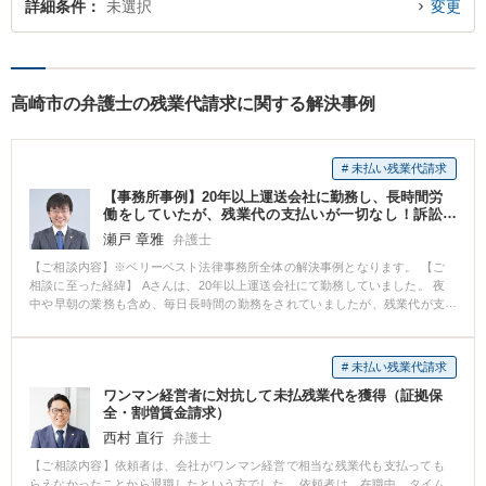
詳細条件
未選択
変更
高崎市の弁護士の残業代請求に関する解決事例
# 未払い残業代請求
【事務所事例】20年以上運送会社に勤務し、長時間労
働をしていたが、残業代の支払いが一切なし！訴訟
（裁判）で、約770万円を得た
瀬戸 章雅
弁護士
【ご相談内容】※ベリーベスト法律事務所全体の解決事例となります。 【ご
相談に至った経緯】 Aさんは、20年以上運送会社にて勤務していました。 夜
中や早朝の業務も含め、毎日長時間の勤務をされていましたが、残業代が支
払われたことは一切ありませんでした。 Aさんは、体調を崩され、会社を休
職することになりました。 【ご相談内容】 「会社から少しでも残業代を支払
ってもらいたい」とのご意向で、ベリーベストにご相談をいただきました。
# 未払い残業代請求
【ベリーベストの対応とその結果】 会社に対し、未払いの残業代を支払うよ
ワンマン経営者に対抗して未払残業代を獲得（証拠保
うにという内容の通知書を送りましたが、会社からの回答がなかったため、
全・割増賃金請求）
裁判所に対して残業代の支払いを求める訴訟（裁判）を提起しました。 訴訟
では、Aさんが会社に提出していた日報やトラックに設置されていたタコグラ
西村 直行
弁護士
フによって、Aさんの労働時間を証明することができました。 第1審ではAさ
【ご相談内容】依頼者は、会社がワンマン経営で相当な残業代も支払っても
んに有利な内容の判決が出され、最終的に、控訴審においてもAさんに有利な
らえなかったことから退職したという方でした。 依頼者は、在職中、タイム