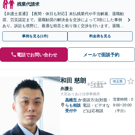
残業代請求
【弁護士直通】【夜間・休日も対応】未払残業代や不当解雇、退職勧
奨、労災認定まで。退職勧奨の解決金を交渉によって3倍にした事例
あり。訴訟も視野に、最適な助言と粘り強く交渉を行います。退職前
後、育休中などの状況でも歓迎。まずはご相談下さい！
事例を見る(1件)
料金表を見る
電話でお問い合わせ
メールで面談予約
和田 慈朗
埼玉県
インタビュ
ーを見る
弁護士
大宮ありあけ法律事務所
営業時間：0
高崎市
か
面談方法(対面・
らも相談
電話・ビデオな
9:00~20:00
受付中
ど)は応相談
（平日）