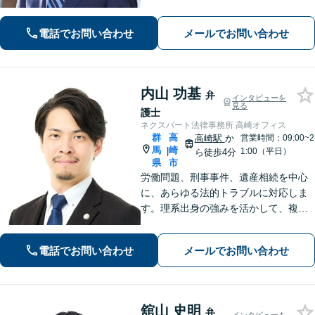
トします。【初回相談無料】離婚・男
女問題や債務整理、交通事故など、ど
電話でお問い合わせ
メールでお問い合わせ
のようなトラブルでも安心してご相談
ください。【夜間休日対応可】
内山 功基
弁
インタビューを
見る
護士
ネクスパート法律事務所 高崎オフィス
群
高
高崎駅
か
営業時間：09:00~2
馬
崎
|
1:00（平日）
ら徒歩4分
県
市
労働問題、刑事事件、遺産相続を中心
に、あらゆる法的トラブルに対応しま
す。理系出身の強みを活かして、複雑
な事案も冷静な論理で分析し、迅速か
つ効果的に解決へ導きます。身近な存
電話でお問い合わせ
メールでお問い合わせ
在としてお気軽にご相談ください。
【分割払い可】【夜間休日対応可】
舘山 史明
弁