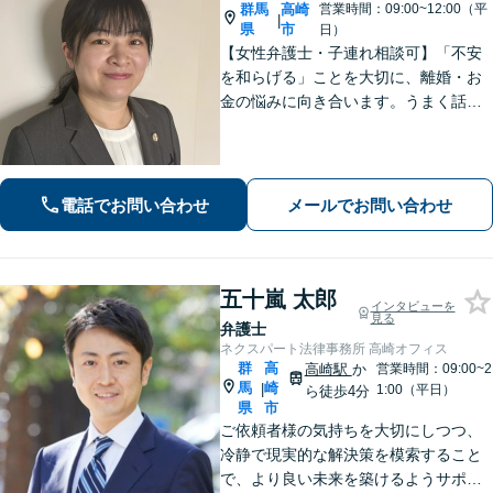
群馬
高崎
営業時間：09:00~12:00（平
|
県
市
日）
【女性弁護士・子連れ相談可】「不安
を和らげる」ことを大切に、離婚・お
金の悩みに向き合います。うまく話せ
なくても大丈夫です。状況の整理から
ご一緒します【高崎・完全個室・駐車
場無料】
電話でお問い合わせ
メールでお問い合わせ
五十嵐 太郎
インタビューを
見る
弁護士
ネクスパート法律事務所 高崎オフィス
群
高
高崎駅
か
営業時間：09:00~2
馬
崎
|
1:00（平日）
ら徒歩4分
県
市
ご依頼者様の気持ちを大切にしつつ、
冷静で現実的な解決策を模索すること
で、より良い未来を築けるようサポー