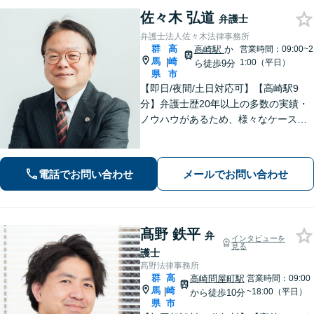
佐々木 弘道
弁護士
弁護士法人佐々木法律事務所
群
高
高崎駅
か
営業時間：09:00~2
馬
崎
|
1:00（平日）
ら徒歩9分
県
市
【即日/夜間/土日対応可】【高崎駅9
分】弁護士歴20年以上の多数の実績・
ノウハウがあるため、様々なケースで
の解決実績があります。複雑な案件の
場合には、在籍する弁護士複数名の経
験・ノウハウを活かして共同して取り
電話でお問い合わせ
メールでお問い合わせ
組んでいきます。
髙野 鉄平
弁
インタビューを
見る
護士
髙野法律事務所
群
高
高崎問屋町駅
営業時間：09:00
馬
崎
|
~18:00（平日）
から徒歩10分
県
市