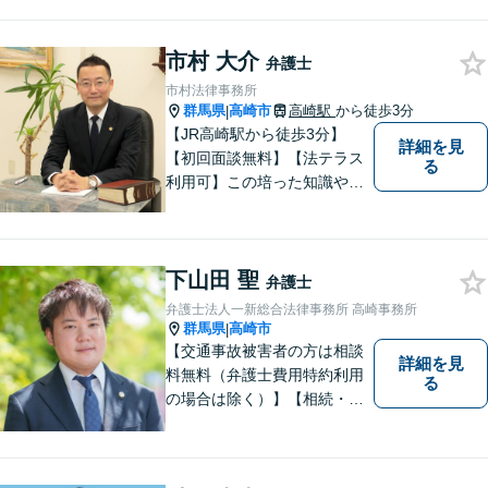
市村 大介
弁護士
市村法律事務所
群馬県
高崎市
高崎駅
から徒歩3分
|
【JR高崎駅から徒歩3分】
詳細を見
【初回面談無料】【法テラス
る
利用可】この培った知識や経
験と、迅速かつ誠実な対応を
礎として、地域社会に貢献し
て参りたいと考えておりま
下山田 聖
す。お気軽にご相談くださ
弁護士
い。
弁護士法人一新総合法律事務所 高崎事務所
群馬県
高崎市
|
【交通事故被害者の方は相談
詳細を見
料無料（弁護士費用特約利用
る
の場合は除く）】【相続・債
務整理・不貞慰謝料請求・労
災は相談料初回無料】＼20名
以上の弁護士が所属／チーム