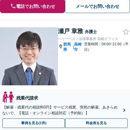
電話でお問い合わせ
メールでお問い合わせ
瀬戸 章雅
弁護士
ベリーベスト法律事務所 高崎オフィス
群馬
高崎
営業時間：09:00~21:00（平
|
県
市
日）
残業代請求
【解雇・残業代の相談料0円】サービス残業、突然の解雇、あきらめ
ないで。【電話・オンライン相談対応（予約制）】
事例を見る(1件)
料金表を見る