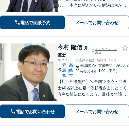
し、「本当に望んでいる解決は何か」
を汲み取ることを大切にしています。
きめ細やかな対応で、依頼者さまにご
電話で面談予約
メールでお問い合わせ
満足いただけるように心がけておりま
す。お悩みの際は、ぜひご相談くださ
い。
今村 隆信
弁
インタビューを
見る
護士
ネクスパート法律事務所 高崎オフィス
群
高
高崎駅
か
営業時間：09:00~2
馬
崎
|
1:00（平日）
ら徒歩4分
県
市
【初回相談無料】＼全国13拠点・弁護
士40名以上在籍／依頼者さまにとって
有利な解決になるよう、最後まで諦め
ずに闘います！借金問題/離婚・男女問
題/相続/交通事故/刑事事件など、ご相
電話でお問い合わせ
メールでお問い合わせ
談ください【夜間・休日対応】