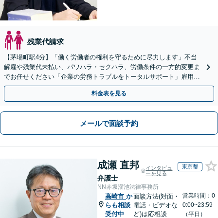
残業代請求
【茅場町駅4分】「働く労働者の権利を守るために尽力します」不当
解雇や残業代未払い、パワハラ・セクハラ、労働条件の一方的変更ま
でお任せください「企業の労務トラブルをトータルサポート」雇用契
約書や就業規則のリーガルチェックなど
料金表を見る
メールで面談予約
成瀬 直邦
東京都
インタビュ
ーを見る
弁護士
NN赤坂溜池法律事務所
営業時間：0
高崎市
か
面談方法(対面・
らも相談
電話・ビデオな
0:00~23:59
受付中
ど)は応相談
（平日）