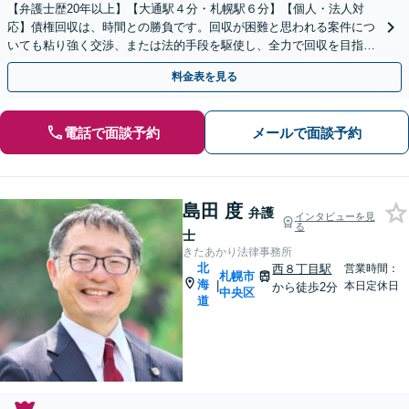
【弁護士歴20年以上】【大通駅４分・札幌駅６分】【個人・法人対
応】債権回収は、時間との勝負です。回収が困難と思われる案件につ
いても粘り強く交渉、または法的手段を駆使し、全力で回収を目指し
ます。おひとりで悩まず、ぜひ弁護士を頼ってください。
料金表を見る
電話で面談予約
メールで面談予約
島田 度
弁護
インタビューを見
る
士
きたあかり法律事務所
北
西８丁目駅
営業時間：
札幌市
海
|
本日定休日
から徒歩2分
中央区
道