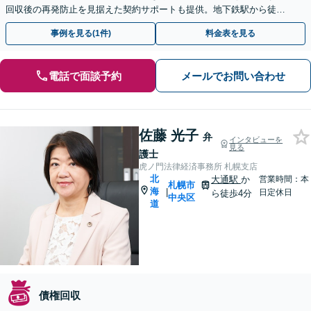
回収後の再発防止を見据えた契約サポートも提供。地下鉄駅から徒歩
５分・ＷＥＢ面談可。まずはお気軽にご相談ください。
事例を見る(1件)
料金表を見る
電話で面談予約
メールでお問い合わせ
佐藤 光子
弁
インタビューを
見る
護士
虎ノ門法律経済事務所 札幌支店
北
大通駅
か
営業時間：本
札幌市
海
|
日定休日
ら徒歩4分
中央区
道
債権回収