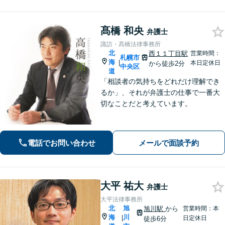
髙橋 和央
弁護士
諏訪・髙橋法律事務所
北
西１１丁目駅
営業時間：
札幌市
海
|
本日定休日
から徒歩2分
中央区
道
「相談者の気持ちをどれだけ理解でき
るか」、それが弁護士の仕事で一番大
切なことだと考えています。
電話でお問い合わせ
メールで面談予約
大平 祐大
弁護士
大平法律事務所
北
旭
旭川駅
から
営業時間：本
海
川
|
日定休日
徒歩6分