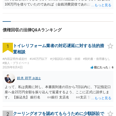
100万円を借りていたのであれば（金銭消費貸借であれば），返済を求
めるのは無理かと思われます。お金を借りていないのに100万円を相手
に渡したというのであれば，場合によるかと思います。
債権回収の法律Q&Aランキング
1
トイレリフォーム業者の対応遅延に対する法的措
置相談
#内容証明作成送付
#140万円以下
#少額訴訟の相談・依頼
#契約書・借用書なし
#個人・プライベート
2026年8月4日
役にたった
6
鈴木 祥平
弁護士
よって、私は貴殿に対し、本書面到達の日から7日以内に、下記指定口
座へ金23万円全額を振り込んで返還するよう、ここに正式に請求しま
す。 【振込先】 銀行名 ○○銀行 支店名 ○○支店 預金種別 普通
口座番号 ○○○○○○○ 口座名義 ○○○○ 万一、上記期限までに返金がな
されない場合には、貴殿には任意に返金する意思がないものと判断
し、やむを得ず、返還金23万円及びこれに対する遅延損害金の支払い
2
クーリングオフを認めてもらうために少額訴訟で