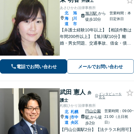
弁護士
あさひかわ法律事務所
北
旭
旭川駅
から
営業時間：本
海
川
|
日定休日
徒歩10分
道
市
【弁護士経験10年以上】【相談件数は
年間200件以上】【旭川駅10分】離
婚・男女問題、交通事故、借金・債務
整理など幅広く対応します。大切にし
ていることは相談者の方のお話をじっ
くりお伺いすること。お気軽にご相談
電話でお問い合わせ
メールでお問い合わせ
ください【初回40分無料相談】
武田 憲人
弁
インタビューを
見る
護士
札幌ひかり法律事務所
円山公園
営業時間：09:00~
北
札幌
21:00（土日祝
海
市中
駅
から徒
|
道
央区
日）
歩2分
【円山公園駅2分】【法テラス利用可】