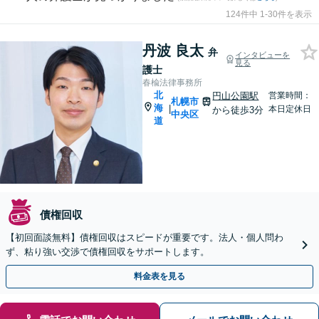
124件中 1-30件を表示
丹波 良太
弁
インタビューを
見る
護士
春楡法律事務所
北
円山公園駅
営業時間：
札幌市
海
|
本日定休日
から徒歩3分
中央区
道
債権回収
【初回面談無料】債権回収はスピードが重要です。法人・個人問わ
ず、粘り強い交渉で債権回収をサポートします。
料金表を見る