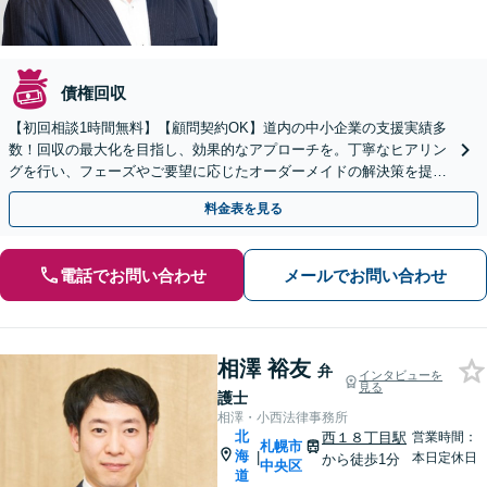
債権回収
【初回相談1時間無料】【顧問契約OK】道内の中小企業の支援実績多
数！回収の最大化を目指し、効果的なアプローチを。丁寧なヒアリン
グを行い、フェーズやご要望に応じたオーダーメイドの解決策を提案
します【休日・夜間面談OK】【すすきの駅2分】
料金表を見る
電話でお問い合わせ
メールでお問い合わせ
相澤 裕友
弁
インタビューを
見る
護士
相澤・小西法律事務所
北
西１８丁目駅
営業時間：
札幌市
海
|
本日定休日
から徒歩1分
中央区
道