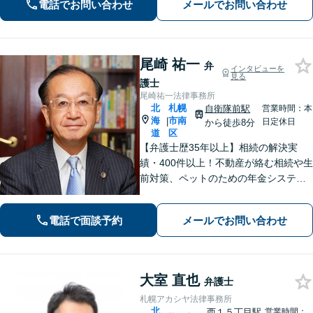
電話でお問い合わせ
メールでお問い合わせ
【初回面談無料】【夜間土日対応】
尾崎 祐一
弁
インタビューを
見る
護士
尾崎祐一法律事務所
北
札幌
自衛隊前駅
営業時間：本
海
市南
|
日定休日
から徒歩8分
道
区
【弁護士歴35年以上】相続の解決実
績・400件以上！不動産が絡む相続や生
前対策、ペットのための年金システム
など【自衛隊前駅8分】交通事故・借
金・刑事事件・不動産トラブルなど幅
電話で面談予約
メールでお問い合わせ
広く対応。依頼者の背景に潜む原因を
しっかり把握することを心がけていま
す。
大室 直也
弁護士
札幌アカシヤ法律事務所
北
西１５丁目駅
営業時間：