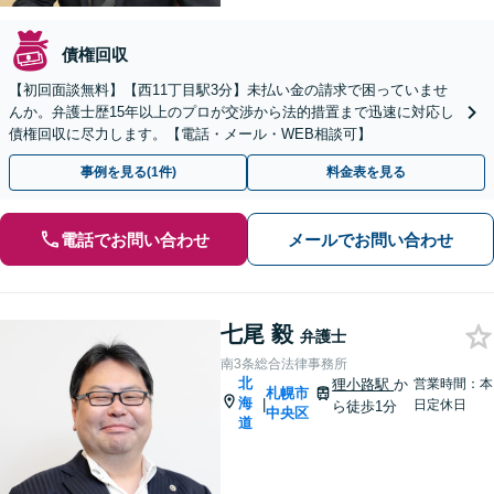
債権回収
【初回面談無料】【西11丁目駅3分】未払い金の請求で困っていませ
んか。弁護士歴15年以上のプロが交渉から法的措置まで迅速に対応し
債権回収に尽力します。【電話・メール・WEB相談可】
事例を見る(1件)
料金表を見る
電話でお問い合わせ
メールでお問い合わせ
七尾 毅
弁護士
南3条総合法律事務所
北
狸小路駅
か
営業時間：本
札幌市
海
|
日定休日
ら徒歩1分
中央区
道