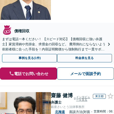
債権回収
まずは電話一本ください！ 【スピード対応】【債権回収に強い弁護
士】家賃滞納や売掛金、求償金の回収など。 費用倒れにならないよう
依頼者様に合った手段を！内容証明郵便から強制執行まで一貫サポー
ト 【保険会社様からの求償金回収依頼の解決実績あり】
事例を見る(1件)
料金表を見る
電話でお問い合わせ
メールで面談予約
齋藤 健博
東京都
インタビュ
ーを見る
弁護士
銀座さいとう法律事務所
営業時間：06:
北海道
面談方法(対面・