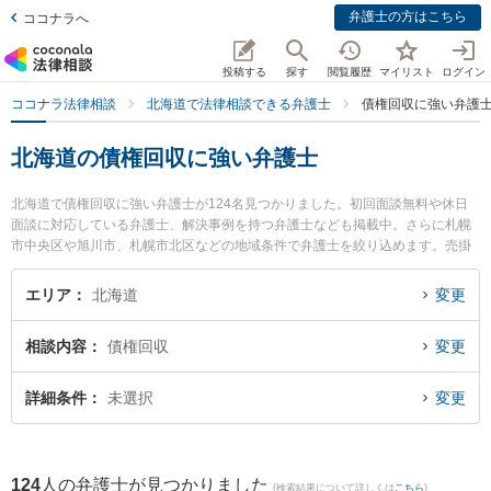
弁護士の方はこちら
ココナラへ
投稿する
探す
閲覧履歴
マイリスト
ログイン
ココナラ法律相談
北海道で法律相談できる弁護士
債権回収に強い弁護
北海道の債権回収に強い弁護士
北海道で債権回収に強い弁護士が124名見つかりました。初回面談無料や休日
面談に対応している弁護士、解決事例を持つ弁護士なども掲載中。さらに札幌
市中央区や旭川市、札幌市北区などの地域条件で弁護士を絞り込めます。売掛
金回収や債権回収代行、債権の時効中断等の細かな分野での絞り込み検索もで
き便利です。特に春楡法律事務所の丹波 良太弁護士や弁護士法人すぎの葉法律
エリア
北海道
変更
事務所の中園 達也弁護士、虎ノ門法律経済事務所 札幌支店の石垣 尚之弁護士
のプロフィール情報や弁護士費用、強みなどが注目されています。『北海道で
相談内容
債権回収
変更
土日や夜間に発生した債権回収のトラブルを今すぐに弁護士に相談したい』
『債権回収のトラブル解決の実績豊富な近くの弁護士を検索したい』『初回相
談無料で債権回収を法律相談できる北海道内の弁護士に相談予約したい』など
詳細条件
未選択
変更
でお困りの相談者さんにおすすめです。
124
人の弁護士が見つかりました
(検索結果について詳しくは
こちら
)