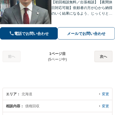
【初回相談無料／出張相談】【夜間休
日対応可能】依頼者の方が心から納得
のいく結果になるよう、じっくりとお
話を伺います。難解な法律用語は使わ
ず、わかりやすく丁寧にご説明しま
す。迅速な解決を目指し、しっかりと
電話でお問い合わせ
メールでお問い合わせ
サポートを行います。【北海道札幌
市】
1ページ目
前へ
次へ
(5ページ中)
エリア
北海道
変更
相談内容
債権回収
変更