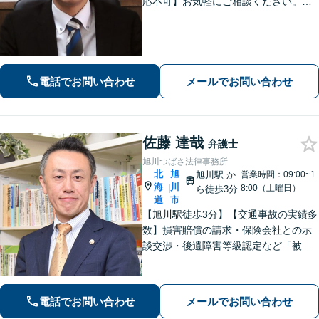
応不可】お気軽にご相談ください。解
決策を提供できるように尽力いたしま
す。
電話でお問い合わせ
メールでお問い合わせ
佐藤 達哉
弁護士
旭川つばさ法律事務所
北
旭
旭川駅
か
営業時間：09:00~1
海
川
|
8:00（土曜日）
ら徒歩3分
道
市
【旭川駅徒歩3分】【交通事故の実績多
数】損害賠償の請求・保険会社との示
談交渉・後遺障害等級認定など「被害
者専門の弁護士」として完全成功報酬
で承ります！／人身事故・死亡事故な
ど、事故に遭われたらまずご相談を
電話でお問い合わせ
メールでお問い合わせ
【初回相談無料】【ビデオ面談可】