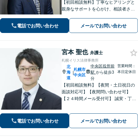
【初回相談無料】丁寧なヒアリングと
親身なサポートを心がけ、相談者さま
に満足してもらえる結果を目指しま
す。離婚や労働、相続など幅広い分野
電話でお問い合わせ
メールでお問い合わせ
に対応しておりますので、ぜひご相談
ください。【電話相談可】【休日・夜
間面談可】
宮本 聖也
弁護士
札幌イリス法律事務所
中央区役所前
営業時間：
北
札幌市
本日定休日
海
駅
から徒歩3
|
中央区
道
分
【初回相談無料】【夜間・土日祝日の
面談対応可】【夜間問い合わせ可】
【２４時間メール受付可】 誠実・丁寧
な対応を心掛けています。「離婚」
「債務整理」「相続」に注力していま
す。
電話でお問い合わせ
メールでお問い合わせ