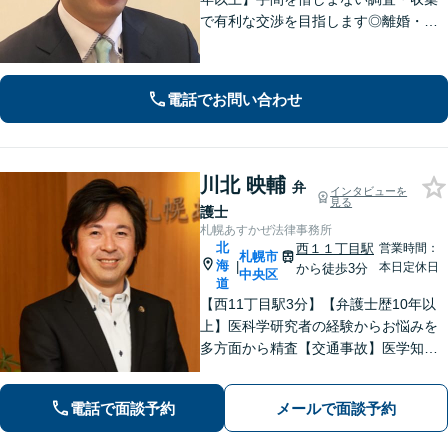
で有利な交渉を目指します◎離婚・男
女問題/遺産・相続問題/交通事故はお任
せください。特に不貞慰謝料請求、財
産分与、養育費につき解決事例多数！
電話でお問い合わせ
【ＺＯＯＭ対応】
川北 映輔
弁
インタビューを
見る
護士
札幌あすかぜ法律事務所
北
西１１丁目駅
営業時間：
札幌市
海
|
本日定休日
から徒歩3分
中央区
道
【西11丁目駅3分】【弁護士歴10年以
上】医科学研究者の経験からお悩みを
多方面から精査【交通事故】医学知識
にもとづき、適切な後遺障害等級や賠
償額を立証【借金・債務整理】個人・
電話で面談予約
メールで面談予約
法人可。最近の傾向や破産管財人の経
験をふまえて柔軟に対応します。