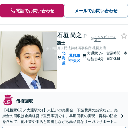
電話でお問い合わせ
メールでお問い合わせ
石垣 尚之
弁
インタビューを
見る
護士
虎ノ門法律経済事務所 札幌支店
北
大通駅
か
営業時間：本
札幌市
海
|
日定休日
ら徒歩4分
中央区
道
債権回収
【札幌駅6分／大通駅4分】未払いの売掛金、下請費用の請求など。売
掛金の回収は企業経営で重要事項です。早期回収の実現・再発の防止
を含めて、他士業や本店と連携しながら高品質なリーガルサポートが
できるよう尽力します【初回相談無料】【休日面談可】