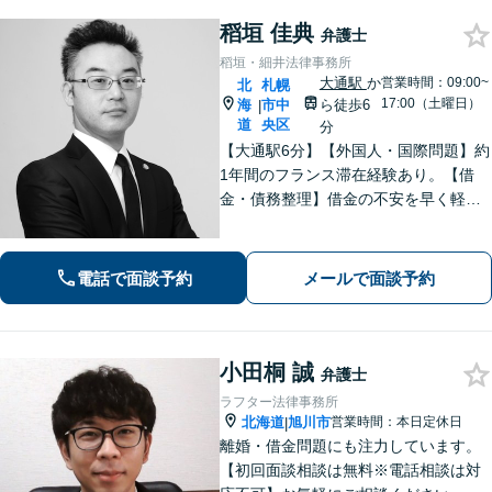
稻垣 佳典
弁護士
稻垣・細井法律事務所
大通駅
か
営業時間：09:00~
北
札幌
17:00（土曜日）
海
市中
ら徒歩6
|
道
央区
分
【大通駅6分】【外国人・国際問題】約
1年間のフランス滞在経験あり。【借
金・債務整理】借金の不安を早く軽減
するため、早期解決を意識していま
す。お気軽にご相談ください。
電話で面談予約
メールで面談予約
小田桐 誠
弁護士
ラフター法律事務所
北海道
旭川市
営業時間：本日定休日
|
離婚・借金問題にも注力しています。
【初回面談相談は無料※電話相談は対