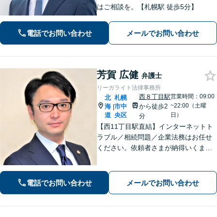
はご相談を。【札幌駅 徒歩5分】
電話でお問い合わせ
メールでお問い合わせ
芳賀 広健
弁護士
リーガライト法律事務所
西８丁目駅
営業時間：09:00
北
札幌
~22:00（土曜
海
市中
から徒歩2
|
道
央区
日）
分
【西11丁目駅直結】インターネットト
ラブル／相続問題／企業法務はお任せ
ください。依頼者さまが納得いくまで
徹底的に争う強さとZoomやSkypeに対
応する手軽さで、依頼者さまの利益の
最大化に尽力。【分割払い利用可】
電話でお問い合わせ
メールでお問い合わせ
【土日祝・夜間相談対応可】