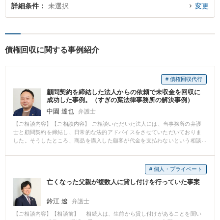
詳細条件
未選択
変更
債権回収に関する事例紹介
# 債権回収代行
顧問契約を締結した法人からの依頼で未収金を回収に
成功した事例。（すぎの葉法律事務所の解決事例）
中園 達也
弁護士
【ご相談内容】【ご相談内容】 ご相談いただいた法人には、当事務所の弁護
士と顧問契約を締結し、日常的な法的アドバイスをさせていただいておりま
した。そうしたところ、商品を購入した顧客が代金を支払わないという相談
をお受けすることになりました。 法人の担当者から何度も督促していました
が、全て無視されており、担当者の工数の圧迫、精神的ストレスが課題とな
っていました。 【弁護士の対応】 未払の相手方に対し、裁判を提起し、勝訴
# 個人・プライベート
判決を得て、未払金の全額を回収することができました。本件でもそうでし
亡くなった父親が複数人に貸し付けを行っていた事案
たが、未払金の金額が数十万円であり、弁護士費用を考えると費用倒れの可
能性もある裁判ではありましたが、顧問契約を締結しておりましたので、通
常の弁護士費用よりも低額で対応することができ、費用倒れせずに対応がで
鈴江 遼
弁護士
きました。 また、別の案件では、裁判に至る前に内容証明郵便の送付等で未
【ご相談内容】【相談前】 相続人は、生前から貸し付けがあることを聞い
払金全額の回収が成功したこともありました。