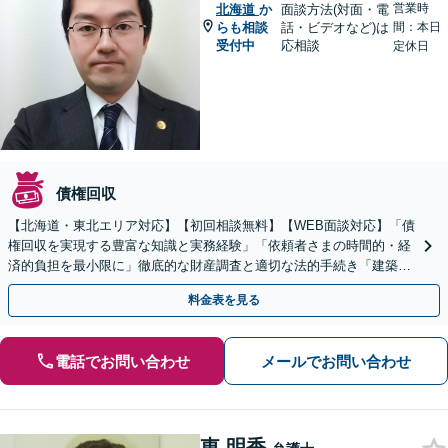
営業時
北海道
か
面談方法(対面・電
らも相談
話・ビデオなど)は
間：本日
受付中
応相談
定休日
債権回収
【北海道・東北エリア対応】【初回相談無料】【WEB面談対応】「債
権回収を実現する豊富な知識と実務経験」「依頼者さまの時間的・経
済的負担を最小限に」徹底的な財産調査と適切な法的手続き「建築会
社、食品会社、不動産オーナー」【休日・夜間相談可】
料金表を見る
電話でお問い合わせ
メールでお問い合わせ
東 明香