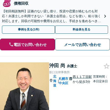
債権回収
【初回相談無料】証拠のない貸し借り、投資や恋愛が絡むものも対
応！弁護士しか利用できない「弁護士会照会」などを使い、粘り強く
対応します。回収の可能性や費用をお伝えし、手続きを進めるべきか
否か、アドバイス【休日・夜間相談可】【西11丁目駅5分】
事例を見る(1件)
料金表を見る
電話でお問い合わせ
メールでお問い合わせ
沖田 尚
弁護士
坂口法律事務所
北
西１１丁目駅
営業時間：
札幌市
海
|
本日定休日
から徒歩3分
中央区
道