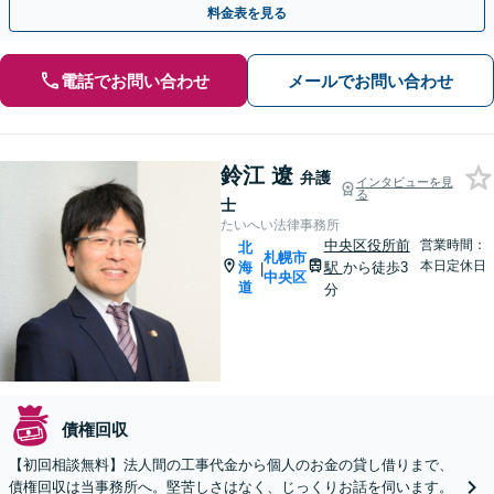
料金表を見る
電話でお問い合わせ
メールでお問い合わせ
鈴江 遼
弁護
インタビューを見
る
士
たいへい法律事務所
中央区役所前
営業時間：
北
札幌市
本日定休日
海
駅
から徒歩3
|
中央区
道
分
債権回収
【初回相談無料】法人間の工事代金から個人のお金の貸し借りまで、
債権回収は当事務所へ。堅苦しさはなく、じっくりお話を伺います。