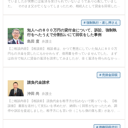
ていましたが実際には返済を受けられていないようであり心配していまし
た。 そのまま父が亡くなってしまったため、相続人として貸金を回収した
いと考えていました。 【相談後】 債務者に通知を送ったところ、返済され
ていなかった理由が資力不足であった旨の返答がありました。 相手方が借
入れを認めたものの資力に難があったため長期の分割でしたが、相続人に対
# 強制執行・差し押さえ
し支払う内容の和解を締結することができました。
知人への８００万円の貸付金について、訴訟、強制執
行をへたうえで分割払いにて回収をした事例
島田 度
弁護士
【ご相談内容】【相談前】 相談者は、かつて懇意にしていた知人に８００万
円もの大金を貸したにもかかわらず、借用書を作っていませんでした。 まず
は自分で知人に貸金の返済を請求してみましたが、全く返済を得られなかっ
たため、私のところにご相談に来られました。 【相談後】 ８００万円の送金
の記録については銀行通帳に残されていました。 問題は、借用書なしでこれ
が貸金と認めてもらえるかどうかです。 この点について確認するため、相談
# 売掛金回収
者本人と相手方との間の手紙やメール等のやりとりを見せてもらいました。
請負代金請求
また、弁護士の指示に従って本人から改めて相手方宛てにメールを送っても
らう等のこともしました。 これらを経て、訴訟に耐える証拠が揃えられたと
確信したので提訴に至りました。 訴訟では相手方はいろいろと言い分を述べ
沖田 尚
弁護士
てはいましたが、証拠と矛盾する不合理な言い訳が多く、これらの矛盾を繰
【ご相談内容】【相談前】 請負代金を相手方が払わないで困っている。 【相
り返し追及していったことで、最終的には８００万円全額の認容判決を得る
談後】 書面を送付して支払いを求めたが、納得いく回答がなかったため、調
に至りました。 しかし、判決確定後も相手方は任意に支払ってはきませんで
停や訴訟を提起しました。相手方にも言い分（こちら側の落ち度）があり、
した。 そこで、相手方の銀行口座を調査し差押をかけました。 押さえられた
一定部分はその通りであることが判明したので、その分は譲歩しつつ、残額
預金は多額ではありませんでしたが、相手方はこれで音を上げて、ついに任
について支払いを受けることができました。 【先生のコメント】 弁護士が介
意での分割払いを約束してきました。 その後、現在に至るまで分割払いは継
入することで、相手方の言い分もクリアになり、具体的な解決をはかること
続されており、現時点で回収できた金額は４００万円を超えています。 おそ
# 債権回収代行