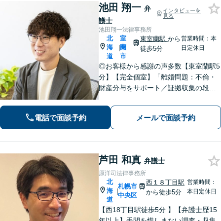
池田 翔一
弁
インタビューを
見る
護士
池田翔一法律事務所
北
室
東室蘭駅
から
営業時間：本
海
蘭
|
日定休日
徒歩5分
道
市
◎お客様から感謝の声多数【東室蘭駅5
分】【完全個室】「離婚問題：不倫・
財産分与をサポート／証拠収集の段階
から将来の調停や裁判を見据えた戦略
的なアプローチ」「相続問題：幅広い
電話で面談予約
メールで面談予約
相続問題に対応できる豊富な経験」適
切な公正証書遺言を作成【行政書士資
格保有】
芦田 和真
弁護士
原洋司法律事務所
北
西１８丁目駅
営業時間：
札幌市
海
|
本日定休日
から徒歩5分
中央区
道
【西18丁目駅徒歩5分 】【弁護士歴15
年以上】手間を惜しまない調査・収集