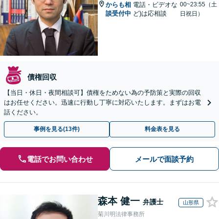
からも相
電話・ビデオな
00~23:55（土
談受付中
ど)は応相談
日祝日）
債権回収
【当日・休日・夜間相談可】債権をためない為の予防策と実際の回収
はお任せください。迅速に行動し丁寧に対応いたします。まずはお電
話ください。
事例を見る(13件)
料金表を見る
電話でお問い合わせ
メールで面談予約
森本 健一
弁護士
山形県
菊川明法律事務所