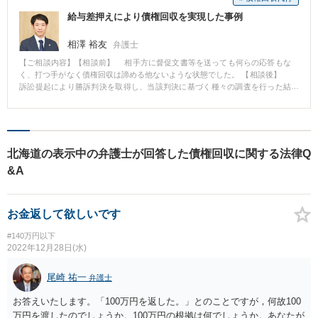
ができました。 難しいのは、相手方に支払い能力がない場合だと思います。
らくは今後も任意での支払いは継続するので、全額の回収も可能だと見込ま
給与差押えにより債権回収を実現した事例
その場合でも、財産開示手続を行う等して、できる限りの対応はいたしま
れます。 【先生のコメント】 ・借用書がない ・相手方が借り入れと認めない
す。
・判決を獲っても任意に支払わない という、債権回収の事件に多くみられる
相澤 裕友
ポイントがセットになったような事件でした。 訴訟では、貸金であることを
弁護士
示す直接的な証拠がないため、間接事実を丁寧に積み上げていきました。ま
【ご相談内容】【相談前】 相手方に督促文書等を送っても何らの応答もな
た、相手方が言い訳を尽くせば尽くすほど、その言い訳の中に矛盾や綻びが
く、打つ手がなく債権回収は諦める他ないような状態でした。 【相談後】
出てくるため、これについても丁寧に拾い上げて裁判所に示しました。 その
訴訟提起により勝訴判決を取得し、当該判決に基づく種々の調査を行った結
甲斐あって、判決はほぼ全面的に当方の主張を認めたものになりました。 あ
果、勤務先が判明しました。勤務先の給与債権を継続的に差し押さえること
とは一括回収ができればよかったのですが、さすがにそうはいきませんでし
で、債権を回収することができました。 【先生のコメント】 ご相談いただ
た。 しかし、この規模の金額で、分割払いとはいえ、すでに半分以上を回収
くことで適切な債権回収までの見通しをお伝えすることができ、この事案で
できているのは、大きな成果と言ってよいのではないかと思います。 回収金
は回収を実現することができました。諦める前にまずご相談下さい。
については、１年ごとに年末にご本人にお返ししています。 毎年１回、ご本
北海道の表示中の弁護士が回答した債権回収に関する法律Q
人に喜んでもらえるのが弁護士としてもはげみになります。
&A
お金返して欲しいです
#140万円以下
2022年12月28日(水)
尾崎 祐一
弁護士
お答えいたします。「100万円を返した。」とのことですが，何故100
万円を渡したのでしょうか。100万円の根拠は何でしょうか。あなたが