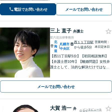
電話でお問い合わせ
メールでお問い合わせ
三上 直子
弁護士
星六花法律事務所
北
西１１丁目駅
営業時間：
札幌市
海
|
本日定休日
から徒歩5分
中央区
道
【西11丁目駅5分】【初回相談無料】
【弁護士歴10年】【離婚問題】女性弁
護士として、法的な解決だけではなく
お気持ちに寄り添い、サポートいたし
ます。不貞の慰謝料や財産分与、養育
費など【相続問題】遺言書作成や成年
メールでお問い合わせ
後見、遺産分割協議など。
大賀 浩一
弁
インタビューを