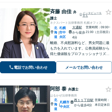
斉藤 由佳
弁
インタビューを
見る
護士
ネクスパート法律事務所 札幌オフィス
大通駅
営業時間：09:00~
北
札幌
21:00（土日祝日）
海
市中
から徒歩
|
道
央区
4分
離婚、不貞慰謝料など、男女問題に最
も力を入れています。公務員経験から
得た価値観をプロフェッショナリズム
活かし、情報の秘匿性と透明性を守り
ながら、正確な情報提供と誠実なコミ
電話でお問い合わせ
メールでお問い合わせ
ュニケーションを心がけて、最善の解
決を目指します。【お子様連れ相談
可】
阿部 泰
弁護士
はるかぜ法律事務所
北
西１１丁目駅
営業時間：
札幌市
海
|
本日定休日
から徒歩4分
中央区
道