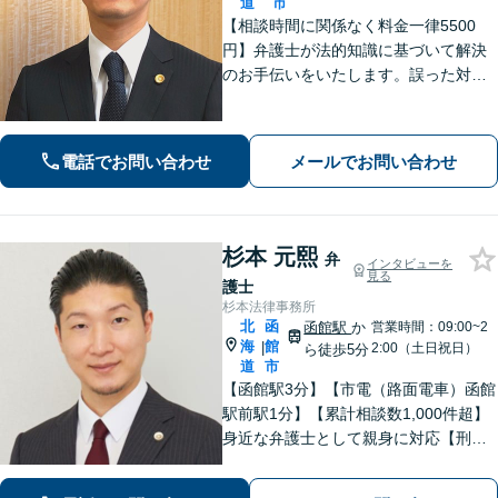
道
市
【相談時間に関係なく料金一律5500
円】弁護士が法的知識に基づいて解決
のお手伝いをいたします。誤った対応
をしてしまう前にご相談ください。離
婚・財産分与・ＤＶモラハラ・債務整
理・民事・刑事事件など幅広い対応が
電話でお問い合わせ
メールでお問い合わせ
可能です。
杉本 元熙
弁
インタビューを
見る
護士
杉本法律事務所
北
函
函館駅
か
営業時間：09:00~2
海
館
|
2:00（土日祝日）
ら徒歩5分
道
市
【函館駅3分】【市電（路面電車）函館
駅前駅1分】【累計相談数1,000件超】
身近な弁護士として親身に対応【刑事
事件】不起訴処分で解決した事例多
数！悩まないで気軽にご相談ください