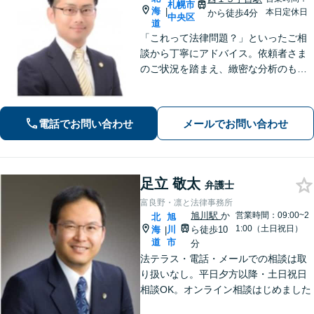
札幌市
海
|
本日定休日
から徒歩4分
中央区
道
「これって法律問題？」といったご相
談から丁寧にアドバイス。依頼者さま
のご状況を踏まえ、緻密な分析のもと
トラブルのツボを押さえた解決策を提
示いたします
電話でお問い合わせ
メールでお問い合わせ
足立 敬太
弁護士
富良野・凛と法律事務所
旭川駅
か
営業時間：09:00~2
北
旭
1:00（土日祝日）
海
川
ら徒歩10
|
道
市
分
法テラス・電話・メールでの相談は取
り扱いなし。平日夕方以降・土日祝日
相談OK。オンライン相談はじめました