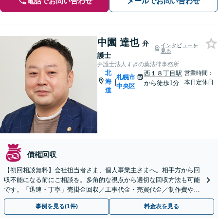
電話でお問い合わせ
メールでお問い合わせ
中園 達也
弁
インタビューを
見る
護士
弁護士法人すぎの葉法律事務所
北
西１８丁目駅
営業時間：
札幌市
海
|
本日定休日
から徒歩1分
中央区
道
債権回収
【初回相談無料】会社担当者さま、個人事業主さまへ。相手方から回
収不能になる前にご相談を。多角的な視点から適切な回収方法も可能
です。「迅速・丁寧」売掛金回収／工事代金・売買代金／制作費や開
発費など回収債権の種類も多数経験あり
事例を見る(1件)
料金表を見る