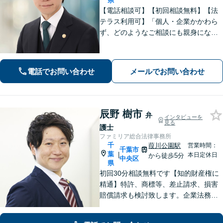
県
【電話相談可】【初回相談無料】【法
テラス利用可】「個人・企業かかわら
ず、どのようなご相談にも親身になっ
て対応します」企業法務／交通事故／
離婚問題／借金問題／刑事事件など、
幅広くサポート。【夜間・休日面談
電話でお問い合わせ
メールでお問い合わせ
可】【完全個室】【本千葉駅徒歩３
分】
辰野 樹市
弁
インタビューを
見る
護士
ファミリア総合法律事務所
千
葭川公園駅
営業時間：
千葉市
葉
|
本日定休日
から徒歩5分
中央区
県
初回30分相談無料です【知的財産権に
精通】特許、商標等、差止請求、損害
賠償請求も検討致します。企業法務・
顧問契約・刑事事件・離婚・相続・不
動産など分野の区別なく、複雑・特殊