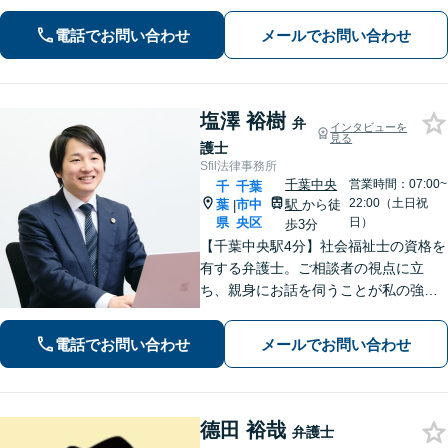
協議や調停など対応【不動産・住ま
い】オーナーの方からの案件を解決し
電話でお問い合わせ
メールでお問い合わせ
た実績多数【初回相談無料】
塩澤 裕樹
弁
インタビューを
見る
護士
Sfil法律事務所
千葉中央
営業時間：07:00~
千
千葉
22:00（土日祝
葉
市中
駅
から徒
|
県
央区
日）
歩3分
【千葉中央駅4分】社会福祉士の資格を
有する弁護士。ご相談者の視点に立
ち、親身にお話を伺うことが私の強み
です。「こんなことを相談してよいの
だろうか」と迷われている方でも、ま
電話でお問い合わせ
メールでお問い合わせ
ずはお気軽にご相談ください【休日・
夜間面談｜WEB面談可】
德田 裕哉
弁護士