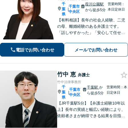
千
葭川公園駅
営業時間：
千葉市
葉
|
本日定休日
から徒歩5分
中央区
県
【有料相談】長年の社会人経験、二児
の母、離婚経験のある弁護士です。
「話しやすかった」「安心して任せら
れた」といったお声を頂戴していま
す。最後まで話を遮らずにお聞きし、
電話でお問い合わせ
メールでお問い合わせ
丁寧な対応を心がけます。お気軽にご
相談ください【JR千葉駅15分、葭川公
園駅5分】
竹中 恵
弁護士
竹中法律事務所
千
千葉駅
か
営業時間：本
千葉市
葉
|
日定休日
ら徒歩5分
中央区
県
【JR千葉駅5分】【弁護士経験10年以
上】長年の実績と幅広い経験により、
依頼者さまが納得できる結果を目指し
て尽力します【相続・遺言】遺産分割