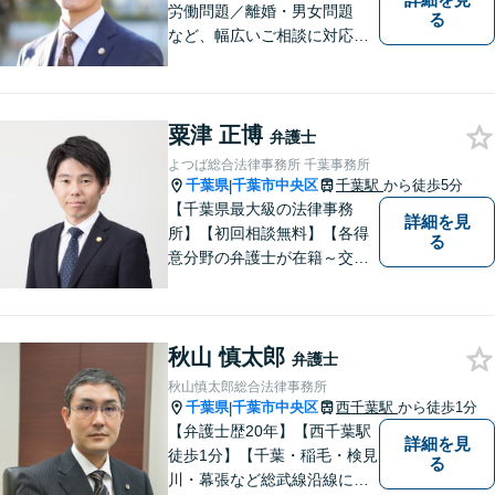
労働問題／離婚・男女問題
る
など、幅広いご相談に対応。
依頼者さまに丁寧に寄り添
い、納得できる解決を目指し
ます【複数弁護士在籍】複雑
粟津 正博
な内容の紛争も、事務所一丸
弁護士
となり解決までサポート【葭
よつば総合法律事務所 千葉事務所
川公園駅5分】
千葉県
千葉市中央区
千葉駅
から徒歩5分
|
【千葉県最大級の法律事務
詳細を見
所】【初回相談無料】【各得
る
意分野の弁護士が在籍～交通
事故、労働災害、債務整理、
相続、企業法務、不動産】
【明確な費用】
秋山 慎太郎
弁護士
秋山慎太郎総合法律事務所
千葉県
千葉市中央区
西千葉駅
から徒歩1分
|
【弁護士歴20年】【西千葉駅
詳細を見
徒歩1分】【千葉・稲毛・検見
る
川・幕張など総武線沿線にお