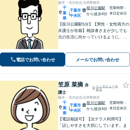
藤井・滝沢綜合法律事務所
千
葭川公園駅
営業時間：
千葉市
葉
|
本日定休日
から徒歩4分
中央区
県
【葭川公園駅5分】【男性・女性両方の
弁護士が在籍】相談者さまが少しでも
元の生活に向かっていけるように、最
大限尽力させていただきます。まずは
お気軽にご相談ください。【事前予約
で休日・夜間面談可】【完全個室】
電話でお問い合わせ
メールでお問い合わせ
笠原 菜摘
弁
インタビューを
見る
護士
藤井・滝沢綜合法律事務所
千
葭川公園駅
営業時間：
千葉市
葉
|
本日定休日
から徒歩4分
中央区
県
【電話相談可】【法テラス利用可】
「話しやすさを大切にしています。ま