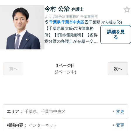
者にとって最善の解決を目指
今村 公治
すことを目標に活動を続けて
弁護士
います。お困りの方はお気軽
よつば総合法律事務所 千葉事務所
にご相談ください。
千葉県
千葉市中央区
千葉駅
から徒歩5分
|
【千葉県最大級の法律事務
詳細を見
所】【初回相談無料】【各得
る
意分野の弁護士が在籍～交通
事故、労働災害、債務整理、
相続、企業法務、不動産】
【明確な費用】
1ページ目
前へ
次へ
(2ページ中)
エリア
千葉県、千葉市中央区
変更
相談内容
インターネット
変更