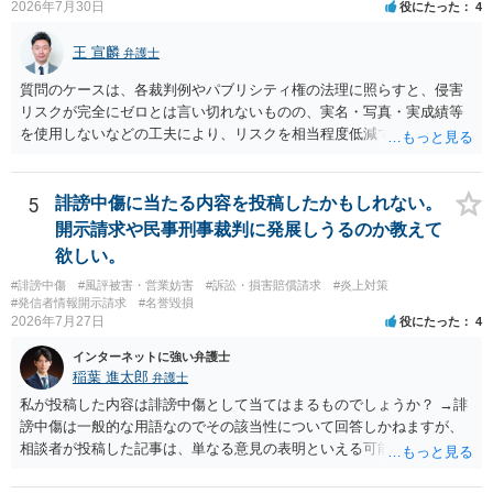
2026年7月30日
役にたった
4
王 宣麟
弁護士
質問のケースは、各裁判例やパブリシティ権の法理に照らすと、侵害
リスクが完全にゼロとは言い切れないものの、実名・写真・実成績等
を使用しないなどの工夫により、リスクを相当程度低減できる設計に
なっているかと思います。 ただし、「野球ファンであれば元の選手を
推測できる」という点は、裁判で争われた場合に「専ら顧客吸引力の
利用を目的とする」と判断される余地を残すため、一定の注意が必要
5
誹謗中傷に当たる内容を投稿したかもしれない。
です。 また、広告収益の有無は、侵害判断に一定の影響を与える可能
開示請求や民事刑事裁判に発展しうるのか教えて
性がありますが、決定的要因ではありません。 パブリシティ権侵害の
欲しい。
成否は、主に「専ら顧客吸引力の利用を目的とするか」という点で判
#誹謗中傷
#風評被害・営業妨害
#訴訟・損害賠償請求
#炎上対策
断されます。広告収益があることは「商業的目的」を強く示す要素で
#発信者情報開示請求
#名誉毀損
すが、それだけで直ちに侵害となるわけではありません。完全無償・
2026年7月27日
役にたった
4
非営利であれば「表現の自由」「創作物」としての側面が強く評価さ
れる可能性があります。一方、広告収益がある場合は「商業利用」と
インターネットに強い弁護士
しての色彩が強まり、リスクが高まる可能性があります。 公開前に変
稲葉 進太郎
弁護士
更・確認しておく事項については、公開の場でアドバイスするにも限
私が投稿した内容は誹謗中傷として当てはまるものでしょうか？ →誹
界があるかと思うので、資料等を持参の上、弁護士に相談されること
謗中傷は一般的な用語なのでその該当性について回答しかねますが、
も一つかと存じます。
相談者が投稿した記事は、単なる意見の表明といえる可能性が高く、
権利侵害が認められる可能性は低いと存じます。 もし当てはまるとし
て、開示請求が認められたり、民事裁判や刑事裁判に発展しうるもの