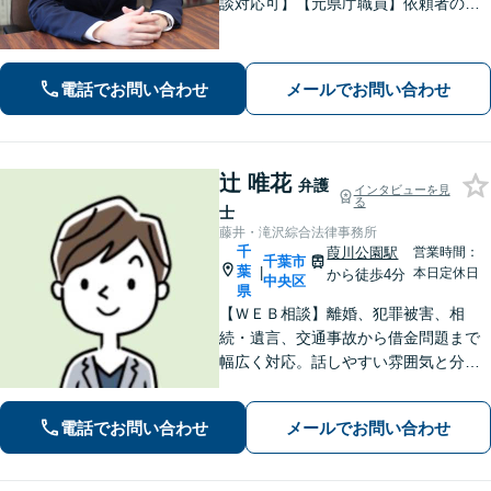
談対応可】【元県庁職員】依頼者の方
の一番身近な相談相手を目指していま
す。地域に信頼されている歴史のある
法律事務所です。
電話でお問い合わせ
メールでお問い合わせ
辻 唯花
弁護
インタビューを見
る
士
藤井・滝沢綜合法律事務所
千
葭川公園駅
営業時間：
千葉市
葉
|
本日定休日
から徒歩4分
中央区
県
【ＷＥＢ相談】離婚、犯罪被害、相
続・遺言、交通事故から借金問題まで
幅広く対応。話しやすい雰囲気と分か
りやすい説明が強み。離婚・犯罪被害
者支援案件の豊富な経験で培った知見
電話でお問い合わせ
メールでお問い合わせ
でお話を十分にお聞きし、心に寄り添
い伴走します。まずは一度ご相談くだ
さい。