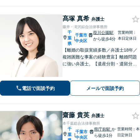
髙塚 真希
弁護士
藤井・滝沢綜合法律事務所
千
葭川公園駅
営業時間：
千葉市
葉
|
本日定休日
から徒歩4分
中央区
県
【離婚の取扱実績多数／弁護士18年／
複雑困難な事案の経験豊富】離婚問題
に強い弁護士。【遺産分割・遺留分・
遺言作成／家族親族のトラブル解決・
予防】◉オンライン相談可◉ お客さまに
寄り添って的確にアドバイスし、最善
電話で面談予約
メールで面談予約
の解決に導きます。【千葉駅徒歩13
分】
齋藤 貴英
弁護士
本千葉総合法律事務所
千
県庁前駅
か
営業時間：本
千葉市
葉
|
日定休日
ら徒歩1分
中央区