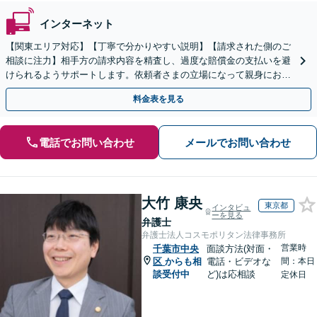
インターネット
【関東エリア対応】【丁寧で分かりやすい説明】【請求された側のご
相談に注力】相手方の請求内容を精査し、過度な賠償金の支払いを避
けられるようサポートします。依頼者さまの立場になって親身にお話
を伺いますので、ぜひご相談ください。【WEB面談可】
料金表を見る
電話でお問い合わせ
メールでお問い合わせ
大竹 康央
東京都
インタビュ
ーを見る
弁護士
弁護士法人コスモポリタン法律事務所
営業時
千葉市中央
面談方法(対面・
区
からも相
電話・ビデオな
間：本日
談受付中
ど)は応相談
定休日