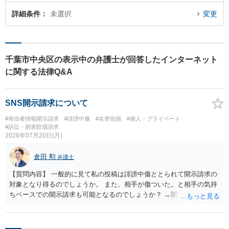
詳細条件
未選択
変更
千葉市中央区の表示中の弁護士が回答したインターネット
に関する法律Q&A
SNS開示請求について
#発信者情報開示請求
#誹謗中傷
#名誉毀損
#個人・プライベート
#訴訟・損害賠償請求
2026年07月20日(月)
倉田 勲
弁護士
【質問内容】 一般的に見て私の投稿は誹謗中傷ととられて開示請求の
対象となり得るのでしょうか。 また、相手が傷ついた。と相手の気持
ちベースでの開示請求も可能となるのでしょうか？ →開示請求が認め
られるには相手の気持ちとは無関係に客観的に権利侵害の内容である
ことが明らかな内容である必要があります。 ご相談内容を拝見する限
りでは穏当な意見を述べた程度で権利侵害には該当しないでしょう。