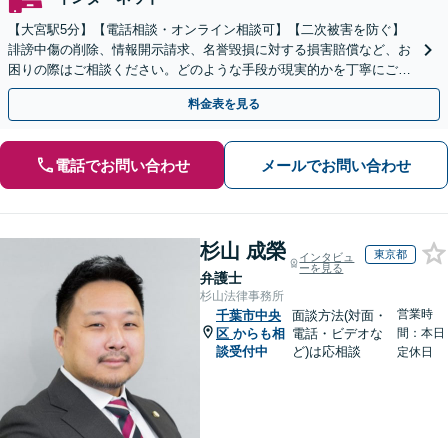
【大宮駅5分】【電話相談・オンライン相談可】【二次被害を防ぐ】
誹謗中傷の削除、情報開示請求、名誉毀損に対する損害賠償など、お
困りの際はご相談ください。どのような手段が現実的かを丁寧にご説
明し、依頼者さまにとって納得のいく解決を目指します。
料金表を見る
電話でお問い合わせ
メールでお問い合わせ
杉山 成榮
東京都
インタビュ
ーを見る
弁護士
杉山法律事務所
営業時
千葉市中央
面談方法(対面・
区
からも相
電話・ビデオな
間：本日
談受付中
ど)は応相談
定休日