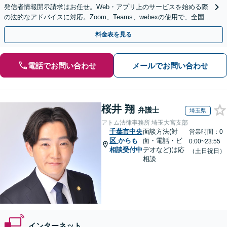
発信者情報開示請求はお任せ。Web・アプリ上のサービスを始める際
の法的なアドバイスに対応。Zoom、Teams、webexの使用で、全国か
らのご相談にも対応【平日夜間面談可】
料金表を見る
電話でお問い合わせ
メールでお問い合わせ
桜井 翔
弁護士
埼玉県
アトム法律事務所 埼玉大宮支部
千葉市中央
面談方法(対
営業時間：0
区
からも
面・電話・ビ
0:00~23:55
相談受付中
デオなど)は応
（土日祝日）
相談
インターネット