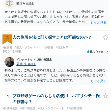
匿名A
弁護士
せっかく弁護士に依頼をしておられるのですから、ご依頼中の弁護士
には状況を説明し対応をお願いするべきです。警察も含め、即効性が
ある形での状況改善にはならなくとも、安全確保のためできることは
ある筈です。
3
人の住所を法に則り探すことは可能なのか？
#被害者
#個人・プライベート
#加害者
#炎上対策
2026年8月8日
役にたった
4
インターネットに強い弁護士
若井 亮
弁護士
初めまして、ご相談内容を拝見しました。 弁護士が事件処理に必要な
限りで調べることは可能です。 ただ、手掛かりとなる情報が全くない
相手方について住所を特定することは困難です。
4
プロ野球ゲームのもじり名使用、パブリシティ権
の影響は？
#肖像権侵害
#著作権侵害
#個人・プライベート
#商標権侵害