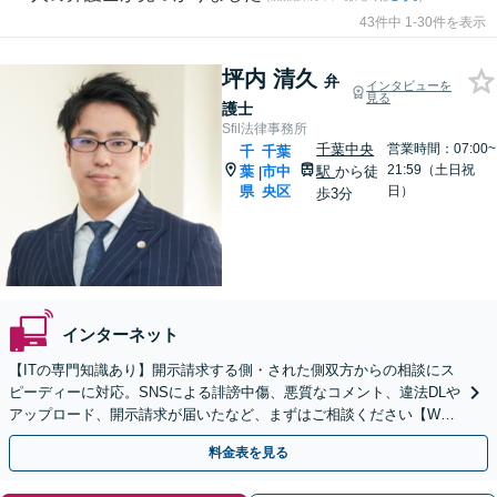
43件中 1-30件を表示
坪内 清久
弁
インタビューを
見る
護士
Sfil法律事務所
千葉中央
営業時間：07:00~
千
千葉
21:59（土日祝
葉
市中
駅
から徒
|
県
央区
日）
歩3分
インターネット
【ITの専門知識あり】開示請求する側・された側双方からの相談にス
ピーディーに対応。SNSによる誹謗中傷、悪質なコメント、違法DLや
アップロード、開示請求が届いたなど、まずはご相談ください【WEB
面談OK&解決実績豊富】【千葉中央駅4分】
料金表を見る