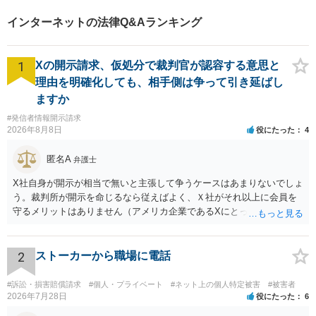
したがって、開示請求をしたとしても認められないと思われます。 状
インターネットの法律Q&Aランキング
況によっては私も弁護士先生に依頼をした方がいいレベルなのかどう
かもご助言いただけますと幸いです。 →SNS上では認められない者に
ついても気軽に開示請求すると騒ぐ方がいらっしゃいますが、実際に
1
Xの開示請求、仮処分で裁判官が認容する意思と
は言うだけで手続きもしない方が多いです。 仮に開示請求してその手
続きが進んだ場合、意見照会などの書面が来ますので、それらの書面
理由を明確化しても、相手側は争って引き延ばし
が来た段階で弁護士に相談や依頼をすればいいでしょう。
ますか
#発信者情報開示請求
2026年8月8日
役にたった
4
匿名A
弁護士
X社自身が開示が相当で無いと主張して争うケースはあまりないでしょ
う。裁判所が開示を命じるなら従えばよく、Ｘ社がそれ以上に会員を
守るメリットはありません（アメリカ企業であるXにとって、日本の会
員情報などゴミかノイズみたいなものです）。 開示要件を満たすかど
うかを争うよりも、「発信者情報の保有確認がまだできていない」な
どと言い訳して確認できるまで発令を引き伸ばす方で対応してくる方
2
ストーカーから職場に電話
が圧倒的に多いです（この作戦は必ずといっていいほど行ってきま
す）。
#訴訟・損害賠償請求
#個人・プライベート
#ネット上の個人特定被害
#被害者
2026年7月28日
役にたった
6