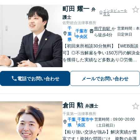
町田 耀一
弁
インタビューを
見る
護士
佐野総合法律事務所
千
県庁前駅
か
営業時間：本
千葉市
葉
|
日定休日
ら徒歩4分
中央区
県
【初回来所相談30分無料】【WEB面談
可】◎不当解雇を争い150万円の解決金
を獲得した実績など多数あり◎労働、
不動産、離婚・男女問題などに対応。1
件1件、真摯に向き合うことを大切に、
電話でお問い合わせ
メールでお問い合わせ
丁寧なリーガルサービスを提供。ぜひ
ご相談ください。【県庁前駅4分】
倉田 勲
弁護士
千葉第一法律事務所
千葉
千葉市中
営業時間：09:00~20:00
|
県
央区
（土日祝日）
【粘り強い交渉が強み】解決実績が豊
富です！複雑な問題には、複数の弁護