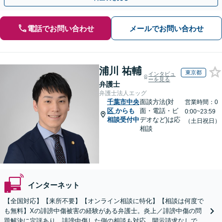
電話でお問い合わせ
メールでお問い合わせ
浦川 祐輔
東京都
インタビュ
ーを見る
弁護士
弁護士法人エッグ
千葉市中央
面談方法(対
営業時間：0
区
からも
面・電話・ビ
0:00~23:59
相談受付中
デオなど)は応
（土日祝日）
相談
インターネット
【全国対応】【来所不要】【オンライン相談に特化】【相談は何度で
も無料】Xの誹謗中傷被害の経験がある弁護士。炎上／誹謗中傷の問
題解決に定評あり。誹謗中傷した側の相談も対応。開示請求なしで本