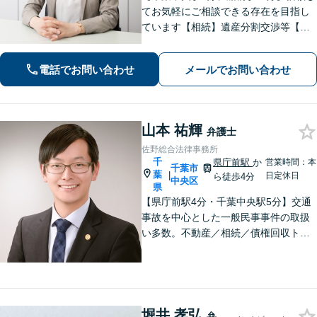
てお気軽にご相談できる存在を目指し
ています【相続】遺産分割交渉等【初
回来所相談30分無料】【離婚・男女】
損をしない離婚／不貞慰謝料交渉【不
電話でお問い合わせ
メールでお問い合わせ
動産・集合住宅の問題】【スムーズな
債権回収】
山本 祐輝
弁護士
佐野総合法律事務所
千
県庁前駅
か
営業時間：本
千葉市
葉
|
日定休日
ら徒歩4分
中央区
県
【県庁前駅4分・千葉中央駅5分】交通
事故を中心とした一般民事事件の取扱
い多数。不動産／相続／債権回収トラ
ブルはお任せください。問題解決に向
けて全力でサポート。お気軽にご相談
ください。【初回面談相談30分無料】
【夜間・休日は有料相談可】
堀井 孝弘
弁