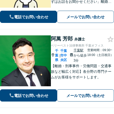
ずはお話をお聞かせください」離婚男
女問題／労働問題／借金問題／刑事事
件／相続紛争など、幅広いご相談に対
電話でお問い合わせ
メールでお問い合わせ
応が可能です。【夜間・休日面談可】
【葭川公園駅5分】
阿萬 芳郎
弁護士
ベリーベスト法律事務所 千葉オフィス
千葉駅
営業時間：09:30~
千
千葉
18:00（土日祝日）
葉
市中
から徒歩
|
県
央区
3分
【離婚・刑事事件・労働問題・交通事
故など幅広く対応】各分野の専門チー
ムがお客様をサポートします。
電話でお問い合わせ
メールでお問い合わせ