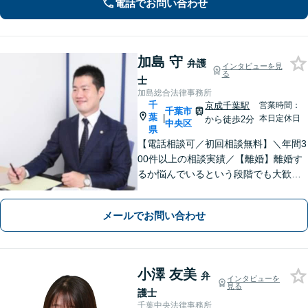
電話でお問い合わせ
な事案でも全力で対応します。千葉県
内に限らず、関東エリア内であれば出
張可
加島 守
弁護
インタビューを見
る
士
加島総合法律事務所
千
京成千葉駅
営業時間：
千葉市
葉
|
本日定休日
から徒歩2分
中央区
県
【電話相談可／初回相談無料】＼年間3
00件以上の相談実績／【離婚】離婚す
るか悩んでいるという段階でも大歓迎
です。不倫問題、慰謝料請求も対応
【労働事件】残業代、不当解雇【刑事
メールでお問い合わせ
事件】道交法違反、条例違反、盗撮
罪、逮捕などもご相談ください。【千
葉駅4分】
小澤 友美
弁
インタビューを
見る
護士
千葉中央法律事務所