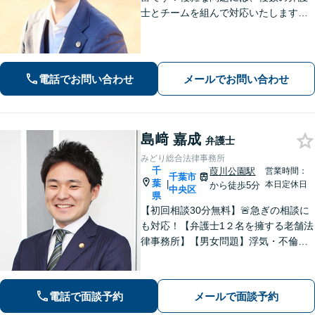
士とチームを組んで対応いたします。
【安心・分かりやすい料金体系】些細
なお悩みにも、丁寧に寄り添い、不安
を軽減します。まずはお気軽にご相談
ください。
電話でお問い合わせ
メールでお問い合わせ
島﨑 嘉成
弁護士
みどり総合法律事務所
千
葭川公園駅
営業時間：
千葉市
葉
|
本日定休日
から徒歩5分
中央区
県
【初回相談30分無料】🚨急ぎの相談に
も対応！【弁護士1２名を擁する老舗法
律事務所】【男女問題】浮気・不倫の
慰謝料・親権問題などご相談ください
【借金問題】最適な債務整理をご提案
【債権回収】売掛金の回収はお任せ
電話で面談予約
メールで面談予約
【葭川公園駅5分／千葉中央駅10分】