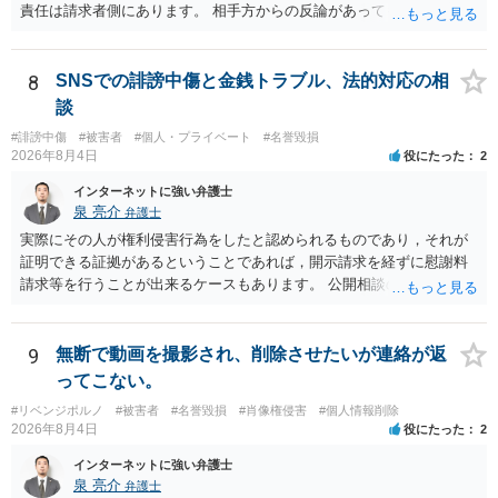
責任は請求者側にあります。 相手方からの反論があっても、裁判官が
要件事実を満たしていると判断すれば、補充は求められません。 相手
方が口頭で反論したのは、仮処分は迅速性が要求されるためです。 書
面での反論となれば、より遅延する可能性がございます。 また、本件
8
SNSでの誹謗中傷と金銭トラブル、法的対応の相
はXのため、APのIPアドレスの保存期間の問題もございます。 開示請
談
求は法律知識が不可欠ですが、それだけでは足りず、実務を踏まえた
#誹謗中傷
#被害者
#個人・プライベート
#名誉毀損
方法を選択することが重要です。
2026年8月4日
役にたった
2
インターネットに強い弁護士
泉 亮介
弁護士
実際にその人が権利侵害行為をしたと認められるものであり，それが
証明できる証拠があるということであれば，開示請求を経ずに慰謝料
請求等を行うことが出来るケースもあります。 公開相談の場では回答
は難しいかと思われますので，お手持ちの証拠資料を持参の上弁護士
に個別に相談されると良いでしょう。
9
無断で動画を撮影され、削除させたいが連絡が返
ってこない。
#リベンジポルノ
#被害者
#名誉毀損
#肖像権侵害
#個人情報削除
2026年8月4日
役にたった
2
インターネットに強い弁護士
泉 亮介
弁護士