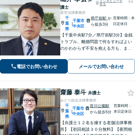
インタビューを
見る
護士
星空法律事務所
千
県庁前駅
か
営業時間：本
千葉市
葉
|
日定休日
ら徒歩3分
中央区
県
【千葉中央駅7分／県庁前駅3分】金銭
トラブル、離婚問題で何をすればよい
のかわからず不安を抱える方も、まず
はお気軽にご相談ください。交通事
故：軽微に見えるケガでも、裁判基準
電話でお問い合わせ
メールでお問い合わせ
で算定すれば賠償額が大幅に増額され
る可能性があります【土・夜間のご相
談可】
齋藤 泰斗
弁護士
みどり総合法律事務所
千
葭川公園駅
営業時間：
千葉市
葉
|
本日定休日
から徒歩5分
中央区
県
【弁護士１２名を擁する老舗法律事務
所】【初回相談３０分無料】【夜間相