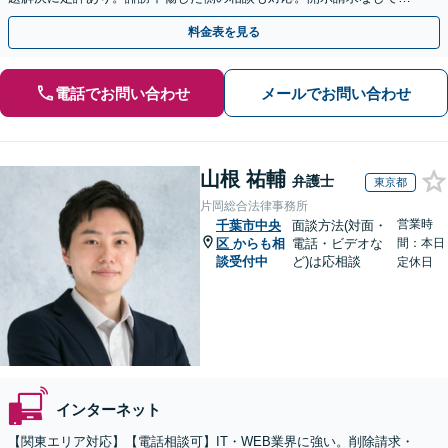
人の特定ができる場合もあり。
料金表を見る
電話でお問い合わせ
メールでお問い合わせ
山根 祐輔
弁護士
東京都
片岡総合法律事務所
営業時
千葉市中央
面談方法(対面・
区
からも相
電話・ビデオな
間：本日
談受付中
ど)は応相談
定休日
インターネット
【関東エリア対応】【電話相談可】IT・WEB業界に強い。削除請求・