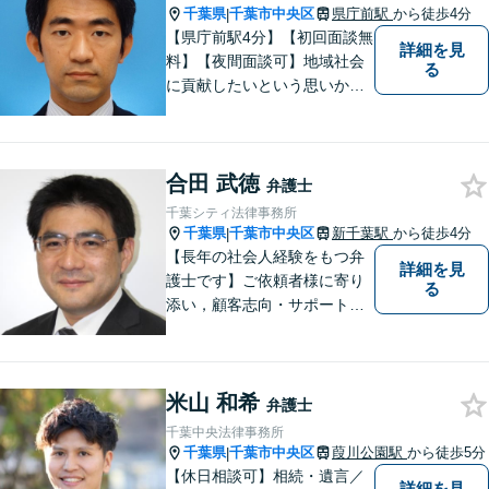
千葉県
千葉市中央区
県庁前駅
から徒歩4分
|
【県庁前駅4分】【初回面談無
詳細を見
料】【夜間面談可】地域社会
る
に貢献したいという思いか
ら、日々弁護士活動に取り組
んでまいりました。 これま
で、ご家庭内やご近所でのト
合田 武徳
ラブルから取引・契約上の紛
弁護士
争、交通事故や刑事事件の支
千葉シティ法律事務所
援まで、多様なご相談を承っ
千葉県
千葉市中央区
新千葉駅
から徒歩4分
|
ております。
【長年の社会人経験をもつ弁
詳細を見
護士です】ご依頼者様に寄り
る
添い，顧客志向・サポート精
神を大切にしつつ，問題解決
に全力を尽くします。【休日
夜間相談、出張にも柔軟に対
米山 和希
応】ご相談者様の精神的負担
弁護士
を軽減することも重視してい
千葉中央法律事務所
る弁護士です。【千葉駅徒歩
千葉県
千葉市中央区
葭川公園駅
から徒歩5分
|
７分】
【休日相談可】相続・遺言／
詳細を見