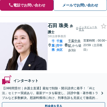
電話でお問い合わせ
メールでお問い合わせ
石田 珠美
弁
インタビューを
見る
護士
Sfil法律事務所
千葉中央
営業時間：00:00~
千
千葉
23:59（土日祝
葉
市中
駅
から徒
|
県
央区
日）
歩3分
インターネット
【24時間受付｜弁護士直通】最短で削除・開示請求に着手！「AIと
法」セミナー実績あり。最新データを駆使し、誹謗中傷・著作権トラ
ブルなど多数解決。慰謝料獲得に向け、刑事告訴も見据えて徹底的に
寄り添います【法テラス可】【WEB面談可｜来所不要】
料金表を見る