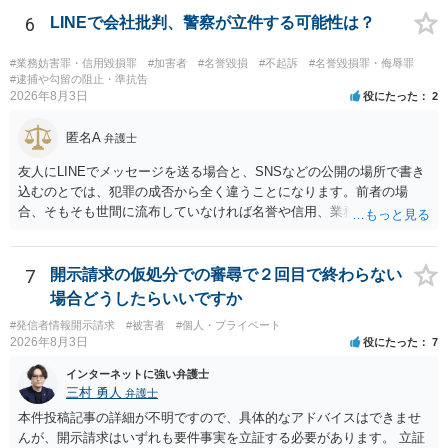
でしょうか？ →権利侵害や、名誉毀損・侮辱に該当する可能性が低い
6
LINEで会社批判、警察が立件する可能性は？
ため、民事裁判や刑事裁判に発展することはあまり考えられないよう
に思われます。
#業務妨害罪・信用毀損罪
#加害者
#名誉毀損
#不起訴
#名誉毀損罪・侮辱罪
#逮捕や勾留の阻止・準抗告
2026年8月3日
役にたった
2
匿名A
弁護士
友人にLINEでメッセージを送る場合と、SNSなどの公開の場所で書き
込むのとでは、犯罪の成否から全く違うことになります。前者の場
合、そもそも世間に流布していなければ名誉や信用、業務にかかる犯
罪は成立しないことになります。
7
開示請求の仮処分での審尋で２回目で終わらない
場合どうしたらいいですか
#発信者情報開示請求
#被害者
#個人・プライベート
2026年8月3日
役にたった
7
インターネットに強い弁護士
三村 勇人
弁護士
本件投稿記事の詳細が不明ですので、具体的なアドバイスはできませ
んが、開示請求はいずれも要件事実を立証する必要があります。 立証