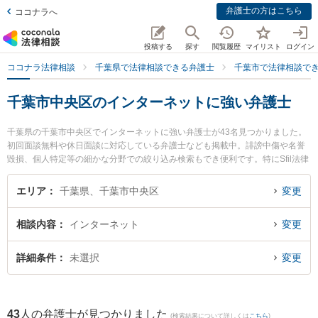
弁護士の方はこちら
ココナラへ
投稿する
探す
閲覧履歴
マイリスト
ログイン
ココナラ法律相談
千葉県で法律相談できる弁護士
千葉市で法律相談で
千葉市中央区のインターネットに強い弁護士
千葉県の千葉市中央区でインターネットに強い弁護士が43名見つかりました。
初回面談無料や休日面談に対応している弁護士なども掲載中。誹謗中傷や名誉
毀損、個人特定等の細かな分野での絞り込み検索もでき便利です。特にSfil法律
事務所の坪内 清久弁護士やSfil法律事務所の石田 珠美弁護士、佐野総合法律事
務所の石垣 ゆり子弁護士のプロフィール情報や弁護士費用、強みなどが注目さ
エリア
千葉県、千葉市中央区
変更
れています。『千葉市中央区で土日や夜間に発生したインターネットのトラブ
ルを今すぐに弁護士に相談したい』『インターネットのトラブル解決の実績豊
相談内容
インターネット
変更
富な近くの弁護士を検索したい』『初回相談無料でインターネットを法律相談
できる千葉市中央区内の弁護士に相談予約したい』などでお困りの相談者さん
におすすめです。
詳細条件
未選択
変更
43
人の弁護士が見つかりました
(検索結果について詳しくは
こちら
)