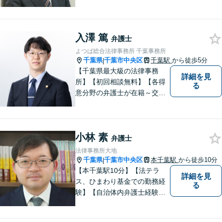
住いの方好アクセス】不動
産・相続・離婚・交通事故・
借金・労働・刑事・企業法務
入澤 篤
などお気軽にお問い合わせく
弁護士
ださい【個人／企業いずれも
よつば総合法律事務所 千葉事務所
対応実績あり】
千葉県
千葉市中央区
千葉駅
から徒歩5分
|
【千葉県最大級の法律事務
詳細を見
所】【初回相談無料】【各得
る
意分野の弁護士が在籍～交通
事故、労働災害、債務整理、
相続、企業法務、不動産】
【明確な費用】
小林 素
弁護士
法律事務所大地
千葉県
千葉市中央区
本千葉駅
から徒歩10分
|
【本千葉駅10分】【法テラ
詳細を見
ス、ひまわり基金での勤務経
る
験】【自治体内弁護士経験】
依頼者のお話をよく聞き、本
当のニーズを汲み上げ、依頼