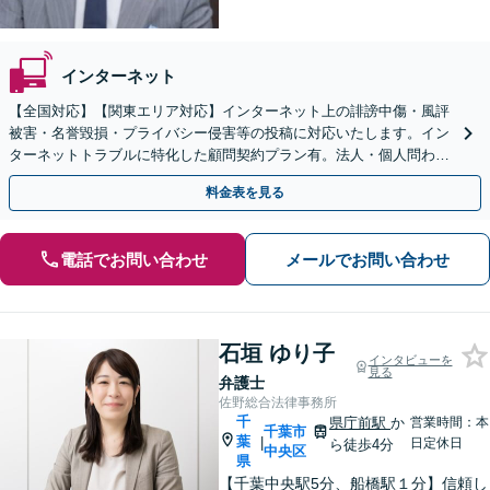
インターネット
【全国対応】【関東エリア対応】インターネット上の誹謗中傷・風評
被害・名誉毀損・プライバシー侵害等の投稿に対応いたします。イン
ターネットトラブルに特化した顧問契約プラン有。法人・個人問わず
お気軽にご相談下さい。【オンライン相談可】
料金表を見る
電話でお問い合わせ
メールでお問い合わせ
石垣 ゆり子
インタビューを
見る
弁護士
佐野総合法律事務所
千
県庁前駅
か
営業時間：本
千葉市
葉
|
日定休日
ら徒歩4分
中央区
県
【千葉中央駅5分、船橋駅１分】信頼し