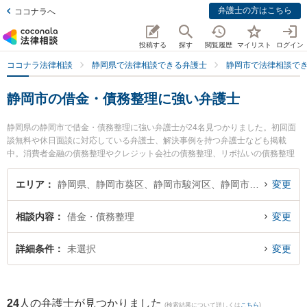
弁護士の方はこちら
ココナラへ
投稿する
探す
閲覧履歴
マイリスト
ログイン
ココナラ法律相談
静岡県で法律相談できる弁護士
静岡市で法律相談で
静岡市の借金・債務整理に強い弁護士
静岡県の静岡市で借金・債務整理に強い弁護士が24名見つかりました。初回面
談無料や休日面談に対応している弁護士、解決事例を持つ弁護士なども掲載
中。消費者金融の債務整理やクレジット会社の債務整理、リボ払いの債務整理
等の細かな分野での絞り込み検索もでき便利です。特に磯田法律事務所の磯田
秀樹弁護士や弁護士法人GoDo 静岡合同法律事務所の守屋 典弁護士、静岡法律
エリア
静岡県、静岡市葵区、静岡市駿河区、静岡市清水区
変更
事務所の金光 誉樹弁護士のプロフィール情報や弁護士費用、強みなどが注目さ
れています。『静岡市で土日や夜間に発生した借金・債務整理のトラブルを今
相談内容
借金・債務整理
変更
すぐに弁護士に相談したい』『借金・債務整理のトラブル解決の実績豊富な近
くの弁護士を検索したい』『初回相談無料で借金・債務整理を法律相談できる
静岡市内の弁護士に相談予約したい』などでお困りの相談者さんにおすすめで
詳細条件
未選択
変更
す。
24
人の弁護士が見つかりました
(検索結果について詳しくは
こちら
)