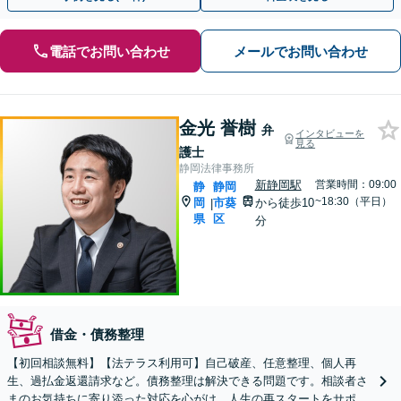
電話でお問い合わせ
メールでお問い合わせ
金光 誉樹
弁
インタビューを
見る
護士
静岡法律事務所
新静岡駅
営業時間：09:00
静
静岡
~18:30（平日）
岡
市葵
から徒歩10
|
県
区
分
借金・債務整理
【初回相談無料】【法テラス利用可】自己破産、任意整理、個人再
生、過払金返還請求など。債務整理は解決できる問題です。相談者さ
まのお気持ちに寄り添った対応を心がけ、人生の再スタートをサポー