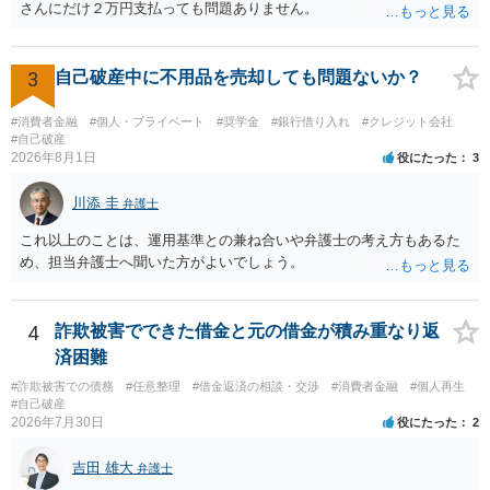
さんにだけ２万円支払っても問題ありません。
3
自己破産中に不用品を売却しても問題ないか？
#消費者金融
#個人・プライベート
#奨学金
#銀行借り入れ
#クレジット会社
#自己破産
2026年8月1日
役にたった
3
川添 圭
弁護士
これ以上のことは、運用基準との兼ね合いや弁護士の考え方もあるた
め、担当弁護士へ聞いた方がよいでしょう。
4
詐欺被害でできた借金と元の借金が積み重なり返
済困難
#詐欺被害での債務
#任意整理
#借金返済の相談・交渉
#消費者金融
#個人再生
#自己破産
2026年7月30日
役にたった
2
吉田 雄大
弁護士