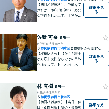
【初回相談無料】ご依頼を受
詳細を見
ければ、徹底的に調べ、必要
る
な準備をした上で、丁寧かつ
誠実に事件に取り組むことを
心がけています。特に、医療
事故、労災事故、交通事故等
佐野 可奈
の損害賠償請求事件、相続・
弁護士
離婚、破産・個人再生等は、
佐野可奈法律事務所
私が力を注ぎ、得意としてい
静岡県
静岡市清水区
桜橋駅
から徒歩5分
|
る分野です。
【桜橋駅５分】【女性弁護士
詳細を見
が対応】女性ならではの目線
る
を活かして、お一人お一人の
ご相談に対して地道に誠実に
応え、依頼者様のお悩み解決
に尽力いたします。お話をじ
林 克樹
っくり聞かせていただきま
弁護士
す。法律面・精神面の両方か
林総合法律事務所
らサポートいたします。
静岡県
静岡市駿河区
|
【初回相談無料】【当日・休
詳細を見
日・夜間対応】離婚・債務整