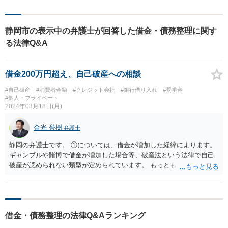
整理」と呼ばれるものです。弁護士が代理人に就任し、任意整理の申し出を
すると、利息の一部がカットされたうえに、返済期間を3～5年延ばしてもら
うことによって、1カ月あたりの返済額が下げてもらえることがあります。 自
己破産を避けたい方については、任意整理を検討することをお勧めいたしま
静岡市の表示中の弁護士が回答した借金・債務整理に関す
す。
る法律Q&A
借金200万円超え、自己破産への相談
#自己破産
#消費者金融
#クレジット会社
#銀行借り入れ
#奨学金
#個人・プライベート
2024年03月18日(月)
金光 誉樹
弁護士
静岡の弁護士です。 ①については、借金が増加した経緯によります。
ギャンブルや賭博で借金が増加した場合等、破産法という法律で自己
破産が認められない類型が定められています。 もっとも、たとえばギ
ャンブルや賭博をしていたら直ちに破産ができないというわけではあ
りません。 借入れが増加した経緯についてまずは弁護士に包み隠さず
相談することが重要です。 ②については、法律事務所によると思いま
す。 法テラスという国が弁護士費用を立て替えてくれる機関がありま
借金・債務整理の法律Q&Aランキング
すが、法テラスを通じて弁護士に依頼する場合、大体１５～１６万円
前後の弁護士費用を毎月５千円、７千円、１万円のどれかの返済額に