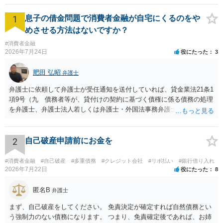
返済していくことになります。ただし、管財事件といって別途質問者
1
息子の借金問題で消費者金融が自宅にくるのをや
さんの財産を調査する必要がある場合は（典型的には持ち家がある場
合です）、管財費用として別途２０万円ほどかかります。これは法テ
めさせる方法はないですか？
ラスの援助を受けられないので、破産の申立てを裁判所にする前に積
#消費者金融
み立てる必要があります。 法テラスは一定の収入以下でないと援助が
2026年7月24日
役にたった
3
受けられません。もともと経済的に弁護士費用を負担できない人のた
めにあるからです。 一般的な弁護士費用の相場としては３３万円前後
肥田 弘昭
弁護士
だと思います。 管財事件であればこの金額に別途２０万円前後かかり
ます。 ③国民保険から外されることはありませんが、一定の職に就け
弁護士に依頼して弁護士が受任通知を送付していれば、貸金業法21条1
なくなることは事実です。 ただし、死ぬまで就けないわけではなく、
項9号（九 債務者等が、貸付けの契約に基づく債権に係る債務の処理
あくまで破産の手続が終わるまでの間就けないというだけです。 自己
を弁護士、弁護士法人若しくは弁護士・外国法事務弁護士共同法人若
破産手続きが終わって免責されると復権となるので、その時点で再度
しくは司法書士若しくは司法書士法人（以下この号において「弁護士
これらの職業につくことが可能です。 具体的にどのような職業制限が
等」という。）に委託し、又はその処理のため必要な裁判所における
かかるかについては各職業を規律する個別の法律毎に規定されていま
民事事件に関する手続をとり、弁護士等又は裁判所から書面によりそ
2
自己破産申請前にお金を
す。 「自己破産 職業制限」とネットで検索されるといいです。
の旨の通知があつた場合において、正当な理由がないのに、債務者等
に対し、電話をかけ、電報を送達し、若しくはファクシミリ装置を用
#消費者金融
#自己破産
#多重債務
#クレジット会社
#リボ払い
#銀行借り入れ
いて送信し、又は訪問する方法により、当該債務を弁済することを要
2026年7月22日
役にたった
8
求し、これに対し債務者等から直接要求しないよう求められたにもか
かわらず、更にこれらの方法で当該債務を弁済することを要求するこ
匿名B
弁護士
と。）に違反しています。監督官庁に行政処分を求める、裁判所に仮
まず、自己破産をしてください。 免責決定が確定すれば自然債務とい
処分申請、不退去罪が成立すれば警察に通報などの対応が考えられま
う強制力のない債務になります。 つまり、免責確定後であれば、お姉
す。ご参考にしてください。