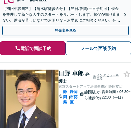
【初回相談無料】【清水駅徒歩５分】【当日/夜間/土日予約可】借金
を整理して新たな人生のスタートをサポートします。督促が鳴り止ま
ない、返済が苦しいなどでお困りならお早めにご相談ください。任意
整理・個人再生・個人/法人破産などにより解決します。
料金表を見る
電話で面談予約
メールで面談予約
日野 卓郎
弁
インタビューを
見る
護士
東京スタートアップ法律事務所 静岡支店
静
静岡
静岡駅
か
営業時間：06:30~
岡
市葵
|
22:00（平日）
ら徒歩0分
県
区