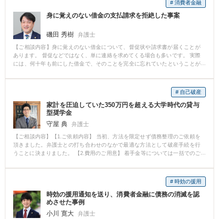
# 消費者金融
身に覚えのない借金の支払請求を拒絶した事案
磯田 秀樹
弁護士
【ご相談内容】身に覚えのない借金について、督促状や請求書が届くことが
あります。 督促などではなく、単に連絡を求めてくる場合も多いです。 実際
には、何十年も前にした借金で、そのことを完全に忘れていたということが
多いです。 通常は、多額の利息や遅延損害金が付加されているため、非常に
高額な請求になっています。 消滅時効の援用など支払を免れる手段があるの
で、債権者に支払いや連絡をする前に、まずは弁護士にご相談ください。
# 自己破産
家計を圧迫していた350万円を超える大学時代の貸与
型奨学金
守屋 典
弁護士
【ご相談内容】【1.ご依頼内容】 当初、方法を限定せず債務整理のご依頼を
頂きました。弁護士との打ち合わせのなかで最適な方法として破産手続を行
うことに決まりました。 【2.費用のご用意】 着手金等については一括でのご
用意が困難でしたので、月々3～5万円の分割払いでご用意いただきました。
ご依頼頂いた翌日に各債権者に受任通知を発送し、その時点で各債権者への
支払いが全て停止し、その分を着手金等の支払いに当てていただいておりま
# 時効の援用
す。 ご依頼者は従前、各債権者に毎月10万円を超える支払いをされていたと
時効の援用通知を送り、消費者金融に債務の消滅を認
ころ、これが全て支払停止となり、弁護士への支払いも月々3～5万円となっ
めさせた事例
たため、この時点で支払っていた差額を貯金することもでき、ご依頼前と比
べて、生活にゆとりも出始めました。 【3.破産申立の準備】 その後も毎月順
小川 寛大
弁護士