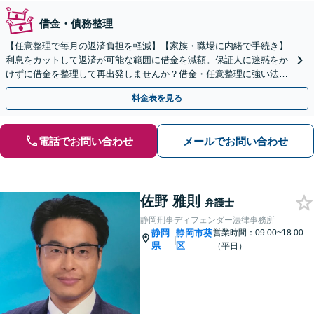
借金・債務整理
【任意整理で毎月の返済負担を軽減】【家族・職場に内緒で手続き】
利息をカットして返済が可能な範囲に借金を減額。保証人に迷惑をか
けずに借金を整理して再出発しませんか？借金・任意整理に強い法律
事務所【実績5,000件以上】【財産を残して借金整理】
料金表を見る
電話でお問い合わせ
メールでお問い合わせ
佐野 雅則
弁護士
静岡刑事ディフェンダー法律事務所
静岡
静岡市葵
営業時間：09:00~18:00
|
県
区
（平日）