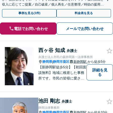
収入に応じてご提案／自己破産／個人再生／任意整理／時効の援用に
関するご相談も可能【完全個室】【メール予約可】
事例を見る(3件)
料金表を見る
電話でお問い合わせ
メールでお問い合わせ
西ヶ谷 知成
弁護士
弁護士法人市民の森静岡第一法律事務所
静岡県
静岡市葵区
新静岡駅
から徒歩5分
|
【新静岡駅徒歩5分】【初回面
詳細を見
談無料】地域に根差した事務
る
所です。市民の皆様に愛され
る事務所を目指しています。
【法テラス利用可能】【当日
／夜間／休日対応可能】お気
池田 剛志
軽にご連絡ください。
弁護士
静岡法律事務所
静岡県
静岡市葵区
新静岡駅
から徒歩10分
|