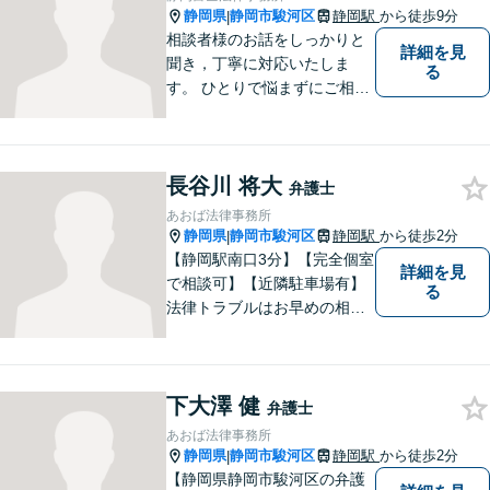
決
静岡県
静岡市駿河区
静岡駅
から徒歩9分
|
相談者様のお話をしっかりと
詳細を見
聞き，丁寧に対応いたしま
る
す。 ひとりで悩まずにご相談
ください。
長谷川 将大
弁護士
あおば法律事務所
静岡県
静岡市駿河区
静岡駅
から徒歩2分
|
【静岡駅南口3分】【完全個室
詳細を見
で相談可】【近隣駐車場有】
る
法律トラブルはお早めの相談
が納得のいく解決への第一歩
です。ご相談にお越しくださ
った方々が、お話しやすい環
下大澤 健
境を整えておりますのでぜひ
弁護士
お気軽にご相談ください。
あおば法律事務所
静岡県
静岡市駿河区
静岡駅
から徒歩2分
|
【静岡県静岡市駿河区の弁護