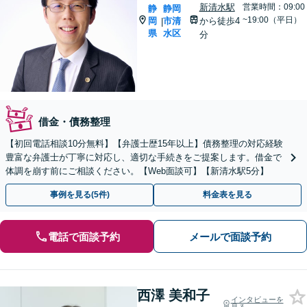
新清水駅
営業時間：09:00
静
静岡
~19:00（平日）
岡
市清
から徒歩4
|
県
水区
分
借金・債務整理
【初回電話相談10分無料】【弁護士歴15年以上】債務整理の対応経験
豊富な弁護士が丁寧に対応し、適切な手続きをご提案します。借金で
体調を崩す前にご相談ください。【Web面談可】【新清水駅5分】
事例を見る(5件)
料金表を見る
電話で面談予約
メールで面談予約
西澤 美和子
インタビューを