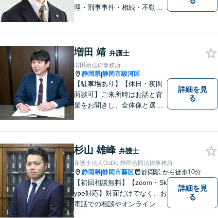
る
理・刑事事件・相続・不動産
問題・交通事故等、多数の解
決実績あり。お悩みに真摯に
向き合うことを心がけていま
す。法人・個人事業主の事業
増田 靖
弁護士
再建・債務整理の問題解決に
増田靖法律事務所
自信があります。
静岡県
静岡市駿河区
|
【駐車場あり】【休日・夜間
詳細を見
面談可】ご来所時はお話と背
る
景をお聞きし、全体像と選択
肢が見えた上で、ご本人が納
得いくようお伝えするよう努
めています。お気軽にご相談
ください。
杉山 雄峰
弁護士
弁護士法人GoDo 静岡合同法律事務所
静岡県
静岡市葵区
静岡駅
から徒歩10分
|
【初回相談無料】【zoom・Sk
詳細を見
ype対応】対面だけでなく、お
る
電話での相談やオンライン相
談も承っています！担当させ