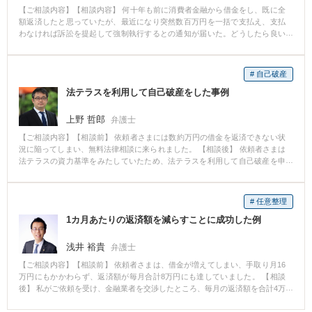
調にお支払い頂き、着手金の全額のご用意の目処が立ち始めた時点で具体的
【ご相談内容】【相談内容】 何十年も前に消費者金融から借金をし、既に全
な準備に取り掛かりました。 破産申立にはご依頼者が借金を負ってしまった
額返済したと思っていたが、最近になり突然数百万円を一括で支払え、支払
理由などを弁護士が詳しく伺う必要があるため、何度も打ち合わせを行った
わなければ訴訟を提起して強制執行するとの通知が届いた。どうしたら良い
上で、破産申立を行いました。 【4.結果】 結果として、ご依頼者は同時廃止
かわからず、弁護士のもとに相談。 【相談後】 仮に、数十年前の借金が残っ
にて破産免責となり、新たな生活をリスタートしております。 【5. ご依頼の
ていたとしても消滅時効にかかっているので、既に返済済みであることを主
背景】 このご依頼者は、特段高価な物を買ってしまったり、散財したりして
張しつつ、合わせて消滅時効の援用通知を弁護士名義で発送した。消費者金
破産に至った訳ではございません。 大学時代の奨学金の返済が家計を圧迫
# 自己破産
融が消滅時効であることを認めたので、債務消滅を確認したことを証する書
し、結果として生活費が不足してしまったのです。 現在、奨学金を借りたも
法テラスを利用して自己破産をした事例
面を取り付け、依頼者に交付した。 【弁護士のコメント】 債務は、ただ単に
のの、卒業後、余裕を持って返済できるほどの収入がなく、月々の返済が苦
期間が経過するだけでは消滅せず、消滅時効を債務者の側から主張すること
しい若い方も多くいらっしゃいます。 このように債務整理を行うことによっ
（時効援用）が必要です。期間が経過した後であっても、一部を支払ってし
上野 哲郎
て例え奨学金の返済であっても借金の整理が可能ですので、お悩みの方はす
弁護士
まったり、払いますと約束をしてしまったりすると期間がリセットされてし
ぐにご連絡ください。 なお、貸与型奨学金を申し込む際、ほとんどの場合、
【ご相談内容】【相談前】 依頼者さまには数約万円の借金を返済できない状
まいます。 時効援用は、弁護士に依頼せず個人でも可能ですが、出来る限り
連帯保証人を付けます。もし連帯保証人がご家族等である場合、本人が破産
況に陥ってしまい、無料法律相談に来られました。 【相談後】 依頼者さまは
記録の残る書面で行うことが望ましいといえます。弁護士に依頼すれば適切
するとそのご家族である連帯保証人も連鎖して破産しなければならない場合
法テラスの資力基準をみたしていたため、法テラスを利用して自己破産を申
な書面を作成することが可能です。 私は、消費者金融から債務消滅を確認し
がありますので、十分注意してください（上記の例は機関保証（個人ではな
し立てました。無事、免責決定がなされ、新たな生活へとふみだすことがで
たことを証する書面を取り付けるようにしていますので、もう請求されるこ
く保証会社が連帯保証人となる）でしたので、その心配はありませんでし
きました。 【先生のコメント】 借金問題で苦しんでいる方は、お気軽に無料
とはないと安心して日常生活を送ることが可能です。 また、仮に何らかの
た）。
法律相談をご利用ください。法テラスの資力基準を満たしている場合は法テ
理由で消滅時効にかかっていなくとも、弁護士であれば分割返済の交渉や自
# 任意整理
ラスをご利用いただけます。依頼者さまの再出発をお手伝いさせていただき
己破産などの対応に移行することも可能です。
1カ月あたりの返済額を減らすことに成功した例
ます。
浅井 裕貴
弁護士
【ご相談内容】【相談前】 依頼者さまは、借金が増えてしまい、手取り月16
万円にもかかわらず、返済額が毎月合計8万円にも達していました。 【相談
後】 私がご依頼を受け、金融業者を交渉したところ、毎月の返済額を合計4万
円にまで下げることができました。 【先生のコメント】 今回の例は、「任意