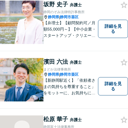
坂野 史子
弁護士
静岡のぞみ法律特許事務所
静岡県
静岡市葵区
|
【弁理士】【顧問契約可／月
詳細を見
額55,000円～】【中小企業・
る
スタートアップ・クリエータ
ー支援】契約書チェックや知
的財産権に関する企業法務サ
ポート。「特許、意匠、商
標、著作権、不正競争防止法
濱田 六法
弁護士
の専門知識・経験豊富」「リ
まどか法律事務所
ーガルフォースの高精度契約
静岡県
静岡市葵区
|
書チェック」
【新静岡駅近く】「依頼者さ
詳細を見
まの気持ちを尊重すること」
る
をモットーに、お気持ちに寄
り添い対応いたします【離
婚・男女問題】離婚調停／養
育費／財産分与などのお悩み
ご相談ください【交通事故】
松原 華子
弁護士
豊富な経験と実績で早期に解
静岡富士法律事務所