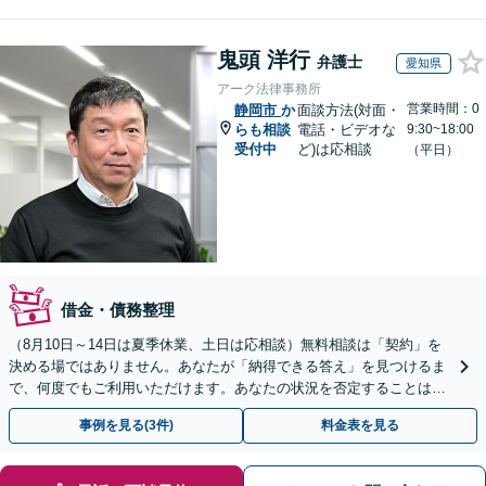
鬼頭 洋行
弁護士
愛知県
アーク法律事務所
営業時間：0
静岡市
か
面談方法(対面・
らも相談
電話・ビデオな
9:30~18:00
受付中
ど)は応相談
（平日）
借金・債務整理
（8月10日～14日は夏季休業、土日は応相談）無料相談は「契約」を
決める場ではありません。あなたが「納得できる答え」を見つけるま
で、何度でもご利用いただけます。あなたの状況を否定することは、
決してありません。どうぞ、ご安心ください。
事例を見る(3件)
料金表を見る