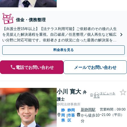
借金・債務整理
【弁護士歴15年以上】【法テラス利用可能】ご依頼者のその後の人生
を見据えた解決過程を重視。自己破産／任意整理／個人再生など幅広
い分野に対応可能です。依頼者さまの状況に合った最善の解決策をご
提案します。【初回相談無料】【静岡駅10分】
料金表を見る
電話でお問い合わせ
メールでお問い合わせ
小川 寛大
弁
インタビューを
見る
護士
静岡法律事務所
新静岡駅
営業時間：09:00
静
静岡
~21:00（平日）
岡
市葵
から徒歩10
|
県
区
分