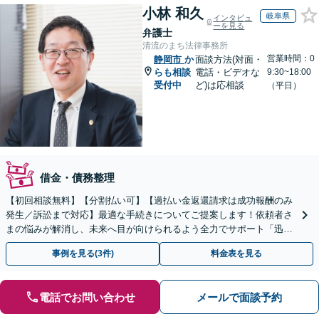
小林 和久
岐阜県
インタビュ
ーを見る
弁護士
清流のまち法律事務所
営業時間：0
静岡市
か
面談方法(対面・
らも相談
電話・ビデオな
9:30~18:00
受付中
ど)は応相談
（平日）
借金・債務整理
【初回相談無料】【分割払い可】【過払い金返還請求は成功報酬のみ
発生／訴訟まで対応】最適な手続きについてご提案します！依頼者さ
まの悩みが解消し、未来へ目が向けられるよう全力でサポート「迅速
丁寧な対応で、信頼関係を重視」【夜間相談可（要相談）】
事例を見る(3件)
料金表を見る
電話でお問い合わせ
メールで面談予約