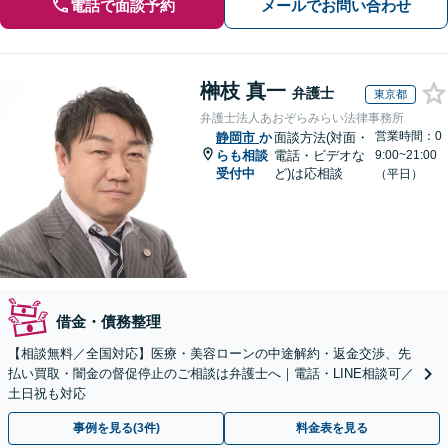
電話で面談予約
メールでお問い合わせ
榊枝 真一
弁護士
東京都
弁護士法人あおぞらみらい法律事務所
営業時間：0
静岡市
か
面談方法(対面・
らも相談
電話・ビデオな
9:00~21:00
受付中
ど)は応相談
（平日）
借金・債務整理
【相談無料／全国対応】医療・美容ローンの中途解約・返金交渉、先
払い買取・闇金の督促停止のご相談は弁護士へ｜電話・LINE相談可／
土日祝も対応
事例を見る(3件)
料金表を見る