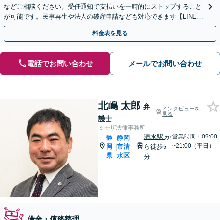
などご相談ください。受任通知で支払いを一時的にストップすること
が可能です。民事再生や法人の破産申請なども対応できます【LINE対
応可】
料金表を見る
電話でお問い合わせ
メールでお問い合わせ
北嶋 太郎
弁
インタビューを
見る
護士
ミモザ法律事務所
清水駅
か
営業時間：09:00
静
静岡
~21:00（平日）
岡
市清
ら徒歩5
|
県
水区
分
借金・債務整理