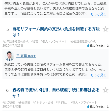
400万円近く負債があり、収入が手取り16万円ほどでしたら、自己破産
手続を選ぶのが最善と思います。夫さんが債務整理中であるならば尚
更ですし、場合によってはご夫婦とも自己破産を選択する方法もある
と思います。
5
自宅リフォーム契約の支払い負担を回避する方法
は？
#自筆証書遺言の作成
#遺言
#個人・プライベート
#公正証書遺言の作成
2026年7月27日
役にたった
2
王 宣麟
弁護士
懇意にしている男性に自宅のリフォーム費用を立て替えてもらった、
改修工事の契約名義はご自身という状況になりますでしょうか。 もし
そうであれば原則債務を負うのは契約であるため、残代金を捻出して
もらうよう約束した男性に支払いをお願いするしかないように思われ
ます。 入籍した場合でも、原則契約者が単独で全ての債務を負うこと
には変わりがありません。 なかなか対応に難しい案件であり、公開の
6
親名義で後払い利用、自己破産手続に影響はある
場でアドバイスを行うのも限界があるように思われますので、資料等
か？
を持参のうえ個別に弁護士に相談されることをお勧めします。
#自己破産
#多重債務
#クレジット会社
#リボ払い
#個人・プライベート
2026年8月3日
役にたった
1