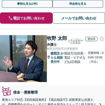
分/休日夜間相談可/WEB面談対応
事例を見る(2件)
料金表を見る
電話でお問い合わせ
メールでお問い合わせ
牧野 太郎
愛知県
インタビュ
ーを見る
弁護士
牧野太郎経営法律事務所
営業時間：0
静岡市
か
面談方法(対面・
らも相談
電話・ビデオな
9:00~19:00
受付中
ど)は応相談
（平日）
借金・債務整理
東海エリア対応【初回相談無料】【電話相談可】経験豊富な弁護士
が、債務整理をサポート！すぐに催促＆返済をストップ！借入状況と