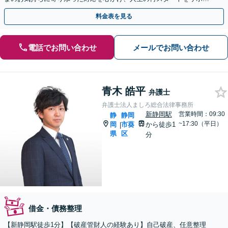
トします【新静岡駅10分】【休日・夜間相談可（要予約）】
料金表を見る
電話でお問い合わせ
メールでお問い合わせ
青木 皓平
弁護士
弁護士法人ましろ総合法律事務所
新静岡駅
営業時間：09:30
静
静岡
~17:30（平日）
岡
市葵
から徒歩1
|
県
区
分
借金・債務整理
【新静岡駅徒歩1分】【破産管財人の経験あり】自己破産、任意整理