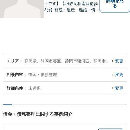
詳細を見
士です】【JR静岡駅南口徒歩
る
3分】相続・遺産・離婚・債務
整理・交通事故・不動産取引
などの個人に関わる問題や契
約・商取引・債権回収・事業
整理など企業に関わる問題を
幅広く取り扱っております。
どうぞお気軽にご相談くださ
い。
エリア
静岡県、静岡市葵区、静岡市駿河区、静岡市清水区
変更
相談内容
借金・債務整理
変更
詳細条件
未選択
変更
借金・債務整理に関する事例紹介