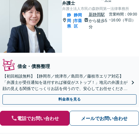
見る
弁護士
弁護士法人市民の森静岡第一法律事務所
新静岡駅
営業時間：09:00
静
静岡
~16:00（平日）
岡
市葵
から徒歩5
|
県
区
分
借金・債務整理
【初回相談無料】【静岡市／焼津市／島田市／藤枝市エリア対応】
「弁護士が受任通知を送付すれば催促がストップ！」地元の弁護士が
顔の見える関係でじっくりお話を伺うので、安心してお任せくださ
い。共に最適な解決を図りましょう「過払い金のご相談対応」
料金表を見る
電話でお問い合わせ
メールでお問い合わせ