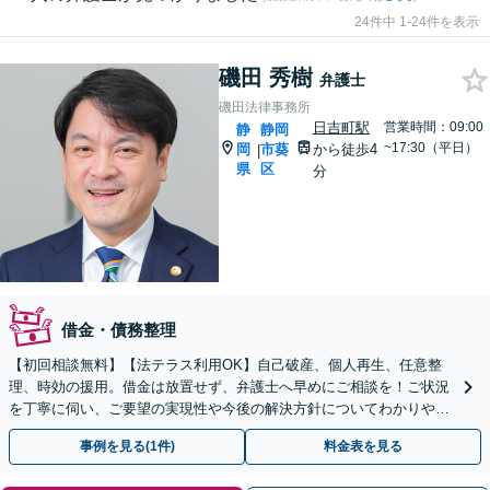
24件中 1-24件を表示
磯田 秀樹
弁護士
磯田法律事務所
日吉町駅
営業時間：09:00
静
静岡
~17:30（平日）
岡
市葵
から徒歩4
|
県
区
分
借金・債務整理
【初回相談無料】【法テラス利用OK】自己破産、個人再生、任意整
理、時効の援用。借金は放置せず、弁護士へ早めにご相談を！ご状況
を丁寧に伺い、ご要望の実現性や今後の解決方針についてわかりやす
く丁寧にご説明します【完全個室】
事例を見る(1件)
料金表を見る