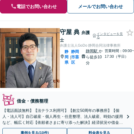
電話でお問い合わせ
メールでお問い合わせ
守屋 典
弁護
インタビューを見
る
士
弁護士法人GoDo 静岡合同法律事務所
静岡駅
か
営業時間：09:00~
静
静岡
17:30（平日）
岡
市葵
ら徒歩10
|
県
区
分
借金・債務整理
【電話面談無料】【法テラス利用可】【創立50周年の事務所】【個
人・法人可】自己破産・個人再生・任意整理、法人破産、時効の援用
など、幅広く対応【依頼者さまに寄り添った解決】経済状況や借金の
理由など、丁寧にヒアリングします！【静岡駅10分】
事例を見る(10件)
料金表を見る