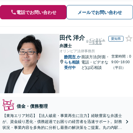
電話でお問い合わせ
メールでお問い合わせ
田代 洋介
愛知県
インタビュ
ーを見る
弁護士
オリンピア法律事務所
営業時間：0
静岡市
か
面談方法(対面・
らも相談
電話・ビデオな
9:00~18:00
受付中
ど)は応相談
（平日）
借金・債務整理
【東海エリア対応】【法人破産・事業再生に注力】経験豊富な弁護士
が、資金繰り悪化・債務超過でお困りの経営者を迅速サポート。財務
状況・事業内容を多角的に分析し最善の解決策をご提案。丸の内駅1