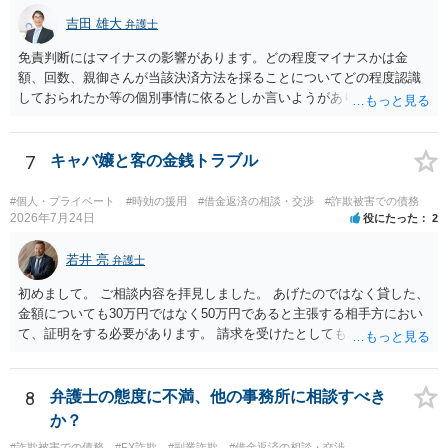
吉田 雄大
弁護士
免責判断にはマイナスの影響があります。どの程度マイナスかは金
額、回数、親御さんが当該決済方法を採ることについてどの程度認識
しておられたか等の個別事情に依るとしか言いようがありません。 と
もあれ、依頼しておられる弁護士さんに直ちに具体的状況をお伝えに
なって相談し、善後策を考えることをお勧めします。
7
キャバ嬢と客の金銭トラブル
#個人・プライベート
#時効の援用
#借金返済の相談・交渉
#詐欺被害での債務
2026年7月24日
役にたった
2
若井 亮
弁護士
初めまして。 ご相談内容を拝見しました。 あげたのではなく貸した、
金額についても30万円ではなく50万円であると主張する相手方におい
て、証明をする必要があります。 請求を受けたとしても、もらったも
のであることを伝え、貸したというのであれば証拠を出すよう申し入
れることになるでしょう。 請求があるまでは、こちらからアクション
を起こす必要はないかと思います。
8
弁護士の態度に不満、他の事務所に相談すべき
か？
#詐欺被害での債務
#FX詐欺
#副業詐欺
#借金返済の相談・交渉