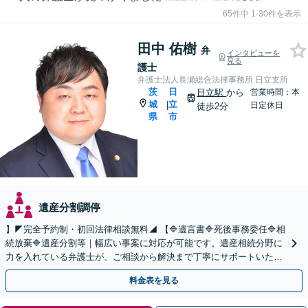
65件中 1-30件を表示
田中 佑樹
弁
インタビューを
見る
護士
弁護士法人長瀬総合法律事務所 日立支所
茨
日
日立駅
から
営業時間：本
城
立
|
日定休日
徒歩2分
県
市
遺産分割調停
】◤完全予約制・初回法律相談無料◢ 【🔷遺言書🔷死後事務委任🔷相
続放棄🔷遺産分割等｜幅広い事案に対応が可能です。遺産相続分野に
力を入れている弁護士が、ご相談から解決まで丁寧にサポートいたし
ます。まずはじっくりとお話ししてください。
料金表を見る