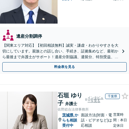
遺産分割調停
【関東エリア対応】【初回相談無料】誠実・謙虚・わかりやすさを大
切にしています。親族との話し合い、手続き、証拠集めなど、最初か
ら最後まで弁護士がサポート！遺産分割協議、遺留分、特別受益、使
い込み、相続放棄など、お任せ【弁護士歴15年以上】
料金表を見る
石垣 ゆり
千葉県
インタビュ
ーを見る
子
弁護士
佐野総合法律事務所
営業時
茨城県
か
面談方法(対面・電
らも相談
話・ビデオなど)は
間：本日
受付中
応相談
定休日