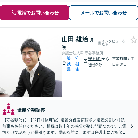
電話でお問い合わせ
メールでお問い合わせ
山田 雄治
弁
インタビューを
見る
護士
弁護士法人翠 守谷事務所
茨
守
守谷駅
から
営業時間：本
城
谷
|
日定休日
徒歩2分
県
市
遺産分割調停
【守谷駅2分】【即日相談可能】遺留分侵害額請求／遺産分割／相続
放棄もお任せください。相続は数十年の感情が絡む問題なので、ご家
族だけで話あうと長引きます。揉める前に、まずは弁護士にご相談く