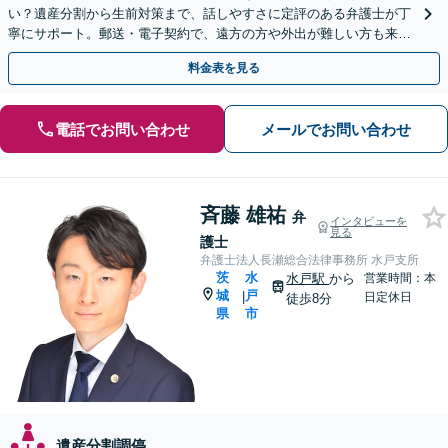
い？遺産分割から生前対策まで、話しやすさに定評のある弁護士が丁
寧にサポート。郵送・電子契約で、遠方の方や外出が難しい方も来所
不要で即日着手が可能です。まずはご相談ください。
料金表を見る
電話でお問い合わせ
メールでお問い合わせ
斉藤 雄祐
弁
インタビューを
見る
護士
弁護士法人長瀬総合法律事務所 水戸支所
茨
水
水戸駅
から
営業時間：本
城
戸
|
日定休日
徒歩8分
県
市
遺産分割調停