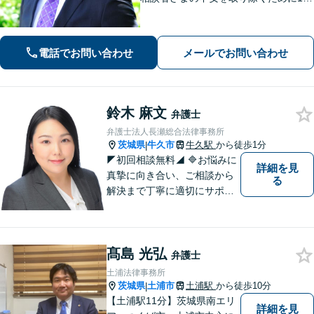
1件のご相談に時間をかけて対応し、相
談者さまに寄り添った解決方法を提案
することを心がけています。まずはお
電話でお問い合わせ
メールでお問い合わせ
気軽にお問い合わせください。
鈴木 麻文
弁護士
弁護士法人長瀬総合法律事務所
茨城県
牛久市
牛久駅
から徒歩1分
|
◤初回相談無料◢ 🔷お悩みに
詳細を見
真摯に向き合い、ご相談から
る
解決まで丁寧に適切にサポー
トいたします。誠実さと経験
で支えます。🔷不安な日々を
終わらせるために安心の第一
髙島 光弘
歩を踏み出しましょう。お気
弁護士
軽にお問い合わせください。
土浦法律事務所
茨城県
土浦市
土浦駅
から徒歩10分
|
【土浦駅11分】茨城県南エリ
詳細を見