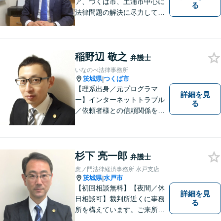
ア、つくば市、土浦市中心に
る
法律問題の解決に尽力してお
ります。地域の実情を踏まえ
た丁寧な対応を心掛けていま
す。お困りごとがありました
稲野辺 敬之
ら、お気軽にご相談くださ
弁護士
い。
いなのべ法律事務所
茨城県
つくば市
|
【理系出身／元プログラマ
詳細を見
ー】インターネットトラブル
る
／依頼者様との信頼関係を第
一に、紛争解決をはかりま
す。【事前予約で夜間対応
可】
杉下 亮一郎
弁護士
虎ノ門法律経済事務所 水戸支店
茨城県
水戸市
|
【初回相談無料】【夜間／休
詳細を見
日相談可】裁判所近くに事務
る
所を構えています。ご来所・
ご相談しやすい環境を整えて