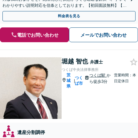
わかりやすい説明対応を信条としております。【初回面談無料】【法
テラス利用可】【休日・夜間対応可】
料金表を見る
電話でお問い合わせ
メールでお問い合わせ
堀越 智也
弁護士
つくば中央法律事務所
茨
つくば駅
か
営業時間：本
つく
城
|
日定休日
ら徒歩3分
ば市
県
遺産分割調停