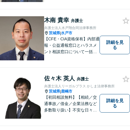
おりますので、お気軽にご相
談ください。ご依頼者様とと
もに最善の解決を目指しま
木南 貴幸
弁護士
す。
弁護士法人水戸翔合同法律事務所
茨城県
水戸市
|
【CFE・CIA資格保有】内部通
詳細を見
報・公益通報窓口とハラスメ
る
ント相談窓口について一括対
応いたします【従業員500名
超の内部通報窓口業務経験】
佐々木 英人
弁護士
弁護士法人リーガルプラス かしま法律事務所
茨城県
鹿嶋市
|
【初回相談無料】【相続／交
詳細を見
通事故／借金／企業法務など
る
多数取り扱い】不安な日々を
お過ごしの方は、ぜひ一度ご
連絡ください！皆様のお気持
ちを尊重して解決へと動いて