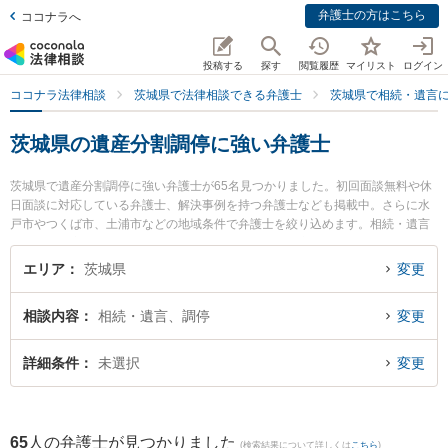
弁護士の方はこちら
ココナラへ
投稿する
探す
閲覧履歴
マイリスト
ログイン
ココナラ法律相談
茨城県で法律相談できる弁護士
茨城県で相続・遺言
茨城県の遺産分割調停に強い弁護士
茨城県で遺産分割調停に強い弁護士が65名見つかりました。初回面談無料や休
日面談に対応している弁護士、解決事例を持つ弁護士なども掲載中。さらに水
戸市やつくば市、土浦市などの地域条件で弁護士を絞り込めます。相続・遺言
に関係する家族間の相続トラブルや認知症の相続、遺産分割等の細かな分野で
の絞り込み検索もでき便利です。特に弁護士法人長瀬総合法律事務所 日立支所
エリア
茨城県
変更
の田中 佑樹弁護士や弁護士法人さくらパートナーズ法律事務所 茨城つちうら主
事務所の小泉 裕介弁護士、弁護士法人長瀬総合法律事務所 守谷支所の大久保
相談内容
相続・遺言、調停
変更
潤弁護士のプロフィール情報や弁護士費用、強みなどが注目されています。
『茨城県で土日や夜間に発生した遺産分割調停のトラブルを今すぐに弁護士に
相談したい』『遺産分割調停のトラブル解決の実績豊富な近くの弁護士を検索
詳細条件
未選択
変更
したい』『初回相談無料で遺産分割調停を法律相談できる茨城県内の弁護士に
相談予約したい』などでお困りの相談者さんにおすすめです。
65
人の弁護士が見つかりました
(検索結果について詳しくは
こちら
)