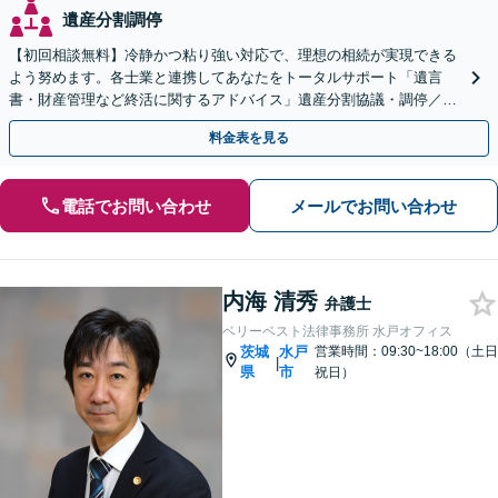
遺産分割調停
【初回相談無料】冷静かつ粘り強い対応で、理想の相続が実現できる
よう努めます。各士業と連携してあなたをトータルサポート「遺言
書・財産管理など終活に関するアドバイス」遺産分割協議・調停／不
動産相続／遺言書作成／後見／事業承継【ビデオ面談対応】
料金表を見る
電話でお問い合わせ
メールでお問い合わせ
内海 清秀
弁護士
ベリーベスト法律事務所 水戸オフィス
茨城
水戸
営業時間：09:30~18:00（土日
|
県
市
祝日）