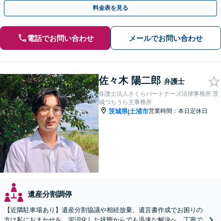
ださい。
料金表を見る
電話でお問い合わせ
メールでお問い合わせ
佐々木 陽二郎
弁護士
弁護士法人さくらパートナーズ法律事務所 茨
城つちうら主事務所
茨城県
土浦市
営業時間：本日定休日
|
遺産分割調停
【近隣駐車場あり】遺産分割協議や相続放棄、遺言書作成でお困りの
方は私におまかせを。泥沼化した状態からでも迅速な解決へ。丁寧で