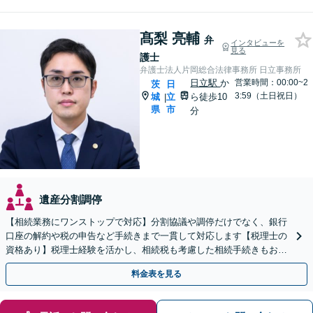
髙梨 亮輔
弁
インタビューを
見る
護士
弁護士法人片岡総合法律事務所 日立事務所
日立駅
か
営業時間：00:00~2
茨
日
3:59（土日祝日）
城
立
ら徒歩10
|
県
市
分
遺産分割調停
【相続業務にワンストップで対応】分割協議や調停だけでなく、銀行
口座の解約や税の申告など手続きまで一貫して対応します【税理士の
資格あり】税理士経験を活かし、相続税も考慮した相続手続きもお任
せください【初回相談無料】任意後見や生前贈与なども対応
料金表を見る