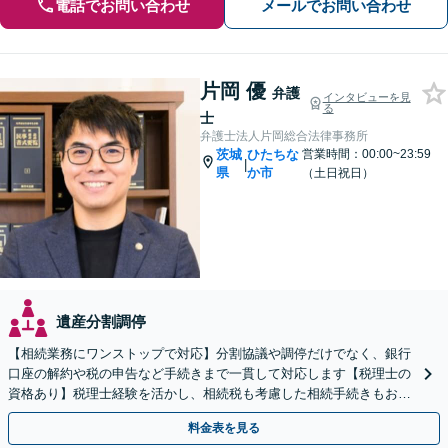
電話でお問い合わせ
メールでお問い合わせ
片岡 優
弁護
インタビューを見
る
士
弁護士法人片岡総合法律事務所
茨城
ひたちな
営業時間：00:00~23:59
|
県
か市
（土日祝日）
遺産分割調停
【相続業務にワンストップで対応】分割協議や調停だけでなく、銀行
口座の解約や税の申告など手続きまで一貫して対応します【税理士の
資格あり】税理士経験を活かし、相続税も考慮した相続手続きもお任
せください【初回相談無料】任意後見や生前贈与なども対応
料金表を見る