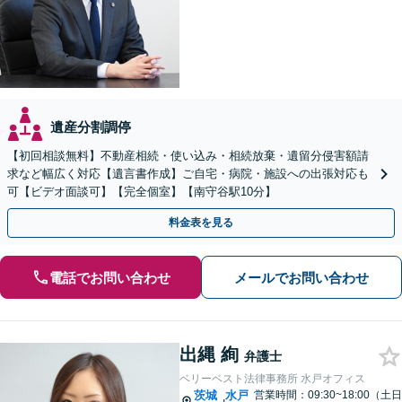
遺産分割調停
【初回相談無料】不動産相続・使い込み・相続放棄・遺留分侵害額請
求など幅広く対応【遺言書作成】ご自宅・病院・施設への出張対応も
可【ビデオ面談可】【完全個室】【南守谷駅10分】
料金表を見る
電話でお問い合わせ
メールでお問い合わせ
出縄 絢
弁護士
ベリーベスト法律事務所 水戸オフィス
茨城
水戸
営業時間：09:30~18:00（土日