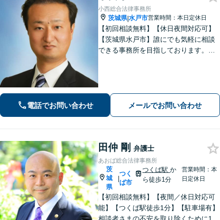
小西総合法律事務所
茨城県
水戸市
営業時間：本日定休日
|
【初回相談無料】【休日夜間対応可】
【茨城県水戸市】誰にでも気軽に相談
できる事務所を目指しております。依
頼者の方の費用対効果の観点からもご
納得の行くまでご説明をいたします。
お困りのことがございましたらお気軽
にご相談ください。
電話でお問い合わせ
メールでお問い合わせ
田仲 剛
弁護士
あおば総合法律事務所
茨
つくば駅
か
営業時間：本
つく
城
|
日定休日
ら徒歩1分
ば市
県
【初回相談無料】【夜間／休日対応可
能】【つくば駅徒歩1分】【駐車場有】
相談者さまの不安を取り除くために1件