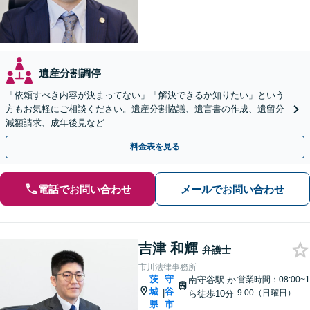
遺産分割調停
「依頼すべき内容が決まってない」「解決できるか知りたい」という
方もお気軽にご相談ください。遺産分割協議、遺言書の作成、遺留分
減額請求、成年後見など
料金表を見る
電話でお問い合わせ
メールでお問い合わせ
吉津 和輝
弁護士
市川法律事務所
茨
守
南守谷駅
か
営業時間：08:00~1
城
谷
|
9:00（日曜日）
ら徒歩10分
県
市