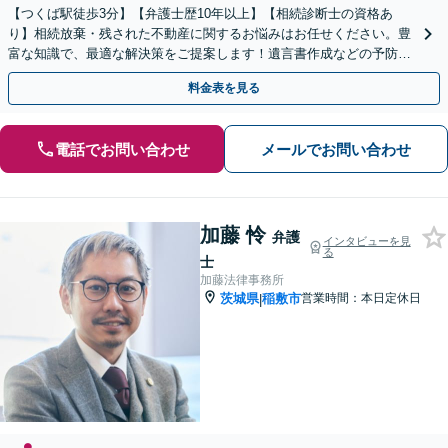
【つくば駅徒歩3分】【弁護士歴10年以上】【相続診断士の資格あ
り】相続放棄・残された不動産に関するお悩みはお任せください。豊
富な知識で、最適な解決策をご提案します！遺言書作成などの予防策
にも対応可能です【夜間・休日の相談可能】
料金表を見る
電話でお問い合わせ
メールでお問い合わせ
加藤 怜
弁護
インタビューを見
る
士
加藤法律事務所
茨城県
稲敷市
営業時間：本日定休日
|