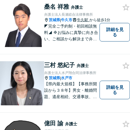
まいります。法律的知見のア
桑名 祥雅
弁護士
ップデートを怠りません。
弁護士法人長瀬総合法律事務所
茨城県
牛久市
牛久駅
から徒歩1分
|
◤完全ご予約制・初回相談無
詳細を見
料◢ 🔷お悩みに真摯に向き合
る
い、ご相談から解決まで弁護
士がサポートいたします。迅
速対応・誠実さと経験で支え
ます。🔷不安な日々を終わら
三村 悠紀子
せるために安心の第一歩を踏
弁護士
み出しましょう。お気軽にお
弁護士法人水戸翔合同法律事務所
問い合わせください。
茨城県
水戸市
|
【県内最大規模】【事務所開
詳細を見
設から３８年】男女・離婚問
る
題、遺産相続、交通事故、労
働問題、刑事事件などさまざ
まな法律トラブルに対応する
地域密着の女性弁護士。お困
りごとがあればお気軽にご相
億田 諭
弁護士
談ください！お一人おひとり