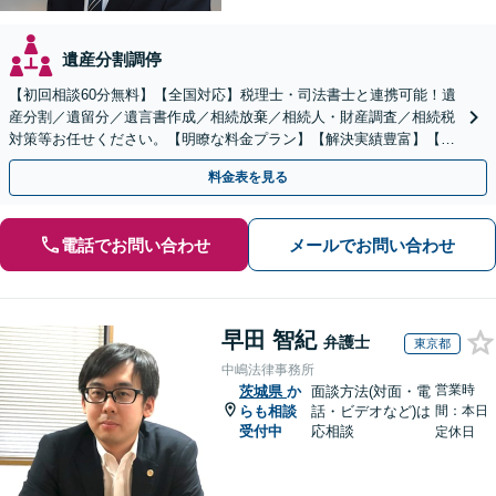
遺産分割調停
【初回相談60分無料】【全国対応】税理士・司法書士と連携可能！遺
産分割／遺留分／遺言書作成／相続放棄／相続人・財産調査／相続税
対策等お任せください。【明瞭な料金プラン】【解決実績豊富】【電
話相談可】
料金表を見る
電話でお問い合わせ
メールでお問い合わせ
早田 智紀
弁護士
東京都
中嶋法律事務所
営業時
茨城県
か
面談方法(対面・電
らも相談
話・ビデオなど)は
間：本日
受付中
応相談
定休日