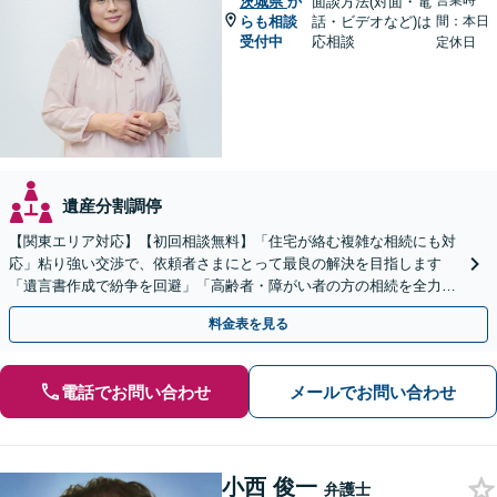
営業時
茨城県
か
面談方法(対面・電
らも相談
話・ビデオなど)は
間：本日
受付中
応相談
定休日
遺産分割調停
【関東エリア対応】【初回相談無料】「住宅が絡む複雑な相続にも対
応」粘り強い交渉で、依頼者さまにとって最良の解決を目指します
「遺言書作成で紛争を回避」「高齢者・障がい者の方の相続を全力サ
ポート」【全国出張】【完全個室制】【バリアフリー対応】
料金表を見る
電話でお問い合わせ
メールでお問い合わせ
小西 俊一
弁護士