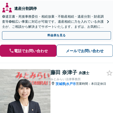
遺産分割調停
🟢遺言書・死後事務委任・相続放棄・不動産相続・遺産分割・財産調
査等🟢幅広い事案に対応が可能です。遺産相続に力を入れている弁護
士が、ご相談から解決までサポートいたします。まずは、お気軽にお
問い合わせください。◤完全予約制・初回相談料無料◢
料金表を見る
電話でお問い合わせ
メールでお問い合わせ
藤田 奈津子
弁護士
みとみらい法律事務所
茨城県
水戸市
営業時間：本日定休日
|