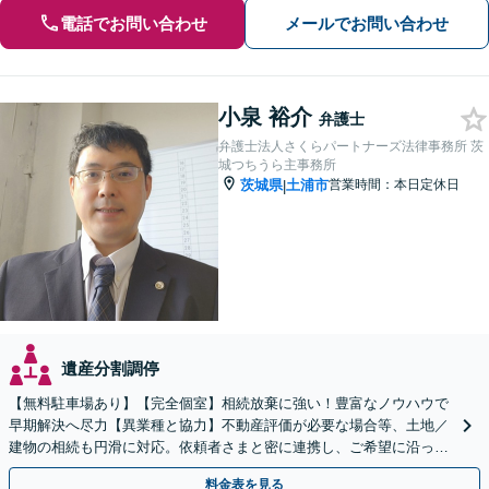
電話でお問い合わせ
メールでお問い合わせ
小泉 裕介
弁護士
弁護士法人さくらパートナーズ法律事務所 茨
城つちうら主事務所
茨城県
土浦市
営業時間：本日定休日
|
遺産分割調停
【無料駐車場あり】【完全個室】相続放棄に強い！豊富なノウハウで
早期解決へ尽力【異業種と協力】不動産評価が必要な場合等、土地／
建物の相続も円滑に対応。依頼者さまと密に連携し、ご希望に沿った
相続を目指します【夜間休日対応】【土浦駅よりバス3分】
料金表を見る