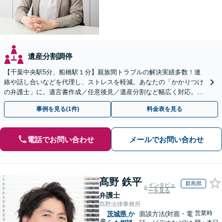
遺産分割調停
【千葉中央駅5分、船橋駅１分】親族間トラブルの解決実績多数！連
絡や話し合いなどを代理し、ストレスを軽減。あなたの「かかりつけ
の弁護士」に。遺言書作成／任意後見／遺産分割など幅広く対応。お
気軽にご相談ください！【初回来所相談30分無料】
事例を見る(1件)
料金表を見る
電話でお問い合わせ
メールでお問い合わせ
髙野 鉄平
群馬県
インタビュ
ーを見る
弁護士
髙野法律事務所
営業時
茨城県
か
面談方法(対面・電