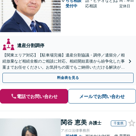
らも相談
話・ビデオなど)は
間：本日
受付中
応相談
定休日
遺産分割調停
【関東エリア対応】【駐車場完備】遺産分割協議・調停／遺留分／相
続放棄など相続全般のご相談に対応。相続開始直後から紛争化した事
案までお任せください。お気持ちの面でもご納得いただける解決がで
きるよう粘り強く対応いたします【休日・夜間対応可】
料金表を見る
電話でお問い合わせ
メールでお問い合わせ
関谷 恵美
弁護士
千葉県
アポロ法律事務所