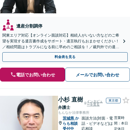
遺産分割調停
関東エリア対応【オンライン面談対応】相続人がいない方などのご希
望を実現する遺言書作成をサポート・遺言執行もおまかせください！
／相続問題はトラブルになる前に早めのご相談を！／裁判外での遺産
分割協議の経験多数【完全個室】
料金表を見る
電話でお問い合わせ
メールでお問い合わせ
小杉 直樹
東京都
インタビュ
ーを見る
弁護士
もんなか法律事務所
営業時
茨城県
か
面談方法(対面・電
らも相談
話・ビデオなど)は
間：本日
受付中
応相談
定休日