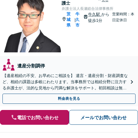
見る
護士
弁護士法人長瀬総合法律事務所
茨
牛
牛久駅
から
営業時間：本
城
久
|
日定休日
徒歩1分
県
市
遺産分割調停
【遺産相続の不安、お早めにご相談を】 遺言・遺産分割・財産調査な
ど、相続の課題は多岐にわたります。当事務所では相続分野に注力す
る弁護士が、法的な見地から円満な解決をサポート。初回相談は無料
（予約制）です。まずは現状の整理から始めませんか？
料金表を見る
電話でお問い合わせ
メールでお問い合わせ