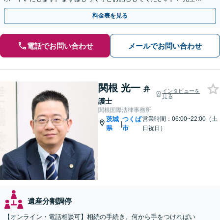
約制・初回法律相談無料◢
料金表を見る
電話でお問い合わせ
メールでお問い合わせ
関根 光一
弁
インタビューを
見る
護士
関根国際法律事務所
茨城
つくば
営業時間：06:00~22:00（土
|
県
市
日祝日）
遺産分割調停
【オンライン・電話相談可】相続の手続き、何から手をつければい