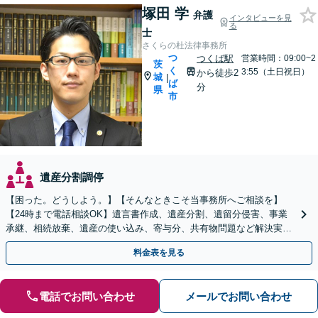
塚田 学
弁護
インタビューを見
る
士
さくらの杜法律事務所
つ
つくば駅
営業時間：09:00~2
茨
く
3:55（土日祝日）
から徒歩2
城
|
ば
分
県
市
遺産分割調停
【困った。どうしよう。】【そんなときこそ当事務所へご相談を】
【24時まで電話相談OK】遺言書作成、遺産分割、遺留分侵害、事業
承継、相続放棄、遺産の使い込み、寄与分、共有物問題など解決実績
多数【依頼者様の最善の解決を目指します】
料金表を見る
電話でお問い合わせ
メールでお問い合わせ