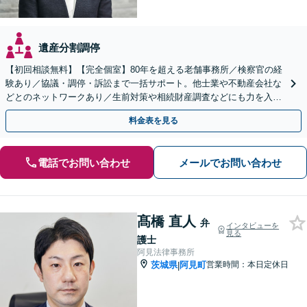
遺産分割調停
【初回相談無料】【完全個室】80年を超える老舗事務所／検察官の経
験あり／協議・調停・訴訟まで一括サポート。他士業や不動産会社な
どとのネットワークあり／生前対策や相続財産調査などにも力を入れ
ております【水戸駅15分】
料金表を見る
電話でお問い合わせ
メールでお問い合わせ
髙橋 直人
弁
インタビューを
見る
護士
阿見法律事務所
茨城県
阿見町
営業時間：本日定休日
|