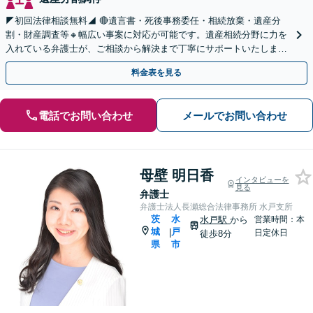
◤初回法律相談無料◢ 🔴遺言書・死後事務委任・相続放棄・遺産分
割・財産調査等🔸幅広い事案に対応が可能です。遺産相続分野に力を
入れている弁護士が、ご相談から解決まで丁寧にサポートいたしま
す。まずはじっくりとお話ししてください。
料金表を見る
電話でお問い合わせ
メールでお問い合わせ
母壁 明日香
インタビューを
見る
弁護士
弁護士法人長瀬総合法律事務所 水戸支所
茨
水
水戸駅
から
営業時間：本
城
戸
|
日定休日
徒歩8分
県
市