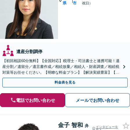
|
県
市
祝日）
遺産分割調停
【初回相談60分無料】【全国対応】税理士・司法書士と連携可能！遺
産分割／遺留分／遺言書作成／相続放棄／相続人・財産調査／相続税
対策等お任せください。【明瞭な料金プラン】【解決実績豊富】【電
話相談可】
料金表を見る
電話でお問い合わせ
メールでお問い合わせ
金子 智和
弁
インタビューを