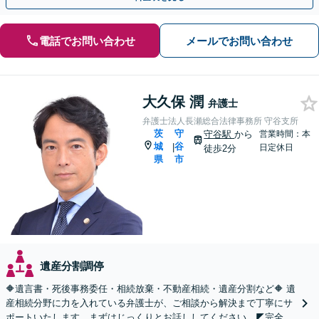
電話でお問い合わせ
メールでお問い合わせ
大久保 潤
弁護士
弁護士法人長瀬総合法律事務所 守谷支所
茨
守
守谷駅
から
営業時間：本
城
谷
|
日定休日
徒歩2分
県
市
遺産分割調停
🔶遺言書・死後事務委任・相続放棄・不動産相続・遺産分割など🔶 遺
産相続分野に力を入れている弁護士が、ご相談から解決まで丁寧にサ
ポートいたします。まずはじっくりとお話ししてください。◤完全予