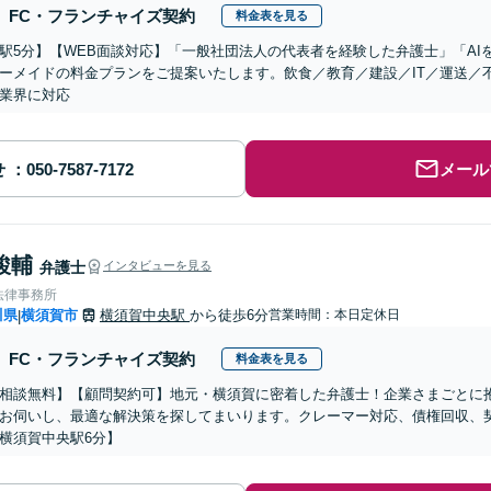
FC・フランチャイズ契約
料金表を見る
駅5分】【WEB面談対応】「一般社団法人の代表者を経験した弁護士」「AI
ーメイドの料金プランをご提案いたします。飲食／教育／建設／IT／運送／
業界に対応
せ
メール
駿輔
弁護士
インタビューを見る
法律事務所
川県
横須賀市
横須賀中央駅
から徒歩6分
営業時間：本日定休日
|
FC・フランチャイズ契約
料金表を見る
相談無料】【顧問契約可】地元・横須賀に密着した弁護士！企業さまごとに
お伺いし、最適な解決策を探してまいります。クレーマー対応、債権回収、
横須賀中央駅6分】