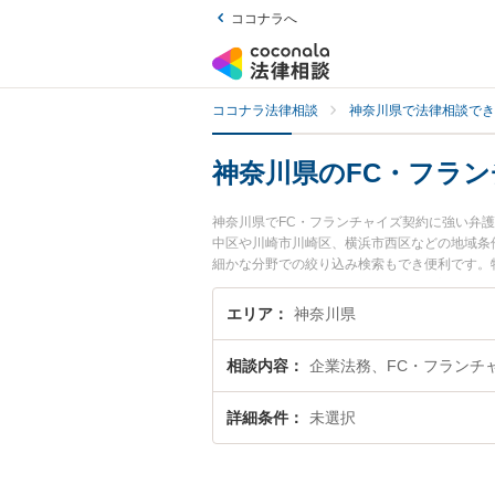
ココナラへ
ココナラ法律相談
神奈川県で法律相談でき
神奈川県のFC・フラ
神奈川県でFC・フランチャイズ契約に強い弁
中区や川崎市川崎区、横浜市西区などの地域条
細かな分野での絞り込み検索もでき便利です。
綜合法律事務所の角井 駿輔弁護士のプロフィ
すぐに弁護士に相談したい』『FC・フランチ
エリア
神奈川県
奈川県内の弁護士に相談予約したい』などでお
相談内容
企業法務、FC・フランチ
詳細条件
未選択