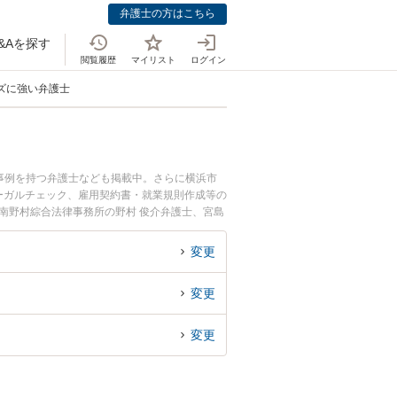
弁護士の方はこちら
&Aを探す
閲覧履歴
マイリスト
ログイン
ズに強い弁護士
事例を持つ弁護士なども掲載中。さらに横浜市
ーガルチェック、雇用契約書・就業規則作成等の
南野村綜合法律事務所の野村 俊介弁護士、宮島
生したFC・フランチャイズ契約のトラブルを今
でFC・フランチャイズ契約を法律相談できる神
変更
変更
変更