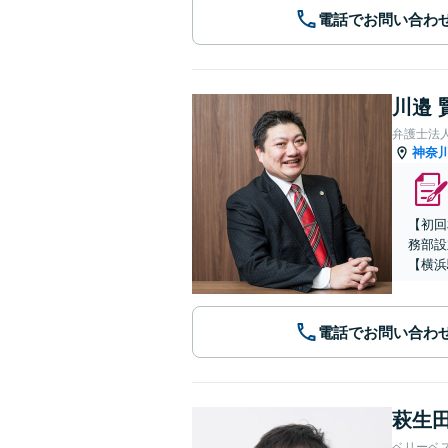
電話でお問い合わ
川邉 
弁護士法人
神奈
【初回
務部設
【横浜
電話でお問い合わ
萩生田
ベリーベ