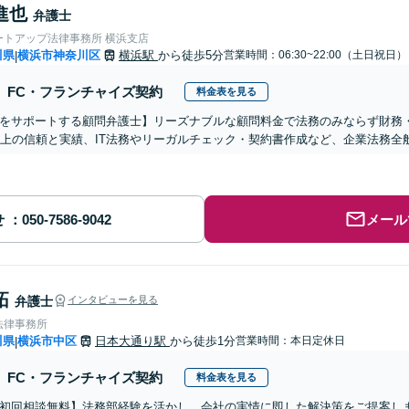
進也
弁護士
ートアップ法律事務所 横浜支店
川県
横浜市神奈川区
横浜駅
から徒歩5分
営業時間：06:30~22:00（土日祝日）
|
FC・フランチャイズ契約
料金表を見る
をサポートする顧問弁護士】リーズナブルな顧問料金で法務のみならず財務
以上の信頼と実績、IT法務やリーガルチェック・契約書作成など、企業法務
せ
メール
拓
弁護士
インタビューを見る
法律事務所
川県
横浜市中区
日本大通り駅
から徒歩1分
営業時間：本日定休日
|
FC・フランチャイズ契約
料金表を見る
初回相談無料】法務部経験を活かし、会社の実情に即した解決策をご提案し