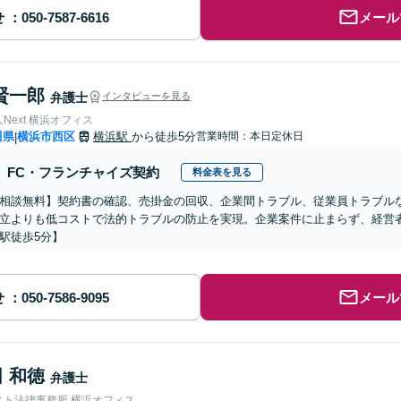
せ
メール
賢一郎
弁護士
インタビューを見る
Next 横浜オフィス
川県
横浜市西区
横浜駅
から徒歩5分
営業時間：本日定休日
|
FC・フランチャイズ契約
料金表を見る
相談無料】契約書の確認、売掛金の回収、企業間トラブル、従業員トラブルな
立よりも低コストで法的トラブルの防止を実現。企業案件に止まらず、経営
駅徒歩5分】
せ
メール
 和徳
弁護士
スト法律事務所 横浜オフィス