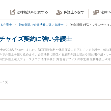
法律相談を投稿する
弁護士を探す
法律Q
る弁護士
神奈川県で企業法務に強い弁護士
神奈川県でFC・フランチャイ
ンチャイズ契約に強い弁護士
護士が208名見つかりました。初回面談無料や休日面談に対応している弁護士、解決
件で弁護士を絞り込めます。企業法務に関係する顧問弁護士契約や契約書作成・リ
特に弁護士法人フォースクエア法律事務所 海老名オフィスの市之瀬 龍和弁護士や湘
ール情報や弁護士費用、強みなどが注目されています。『神奈川県で土日や夜間に発
ャイズ契約のトラブル解決の実績豊富な近くの弁護士を検索したい』『初回相談無料
困りの相談者さんにおすすめです。
ャイズ