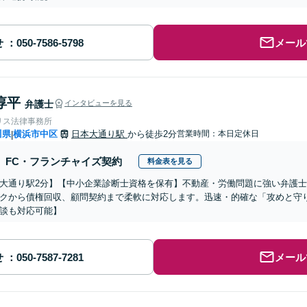
せ
メール
淳平
弁護士
インタビューを見る
リス法律事務所
川県
横浜市中区
日本大通り駅
から徒歩2分
営業時間：本日定休日
|
FC・フランチャイズ契約
料金表を見る
大通り駅2分】【中小企業診断士資格を保有】不動産・労働問題に強い弁護
クから債権回収、顧問契約まで柔軟に対応します。迅速・的確な「攻めと守
談も対応可能】
せ
メール