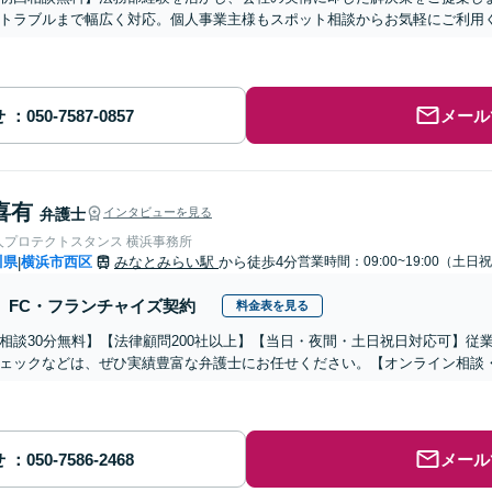
トラブルまで幅広く対応。個人事業主様もスポット相談からお気軽にご利用く
せ
メール
喜有
弁護士
インタビューを見る
人プロテクトスタンス 横浜事務所
川県
横浜市西区
みなとみらい駅
から徒歩4分
営業時間：09:00~19:00（土日
|
FC・フランチャイズ契約
料金表を見る
相談30分無料】【法律顧問200社以上】【当日・夜間・土日祝日対応可】従
ェックなどは、ぜひ実績豊富な弁護士にお任せください。【オンライン相談
せ
メール