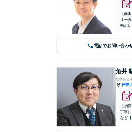
【藤沢
オーダ
幅広い
電話でお問い合わ
角井 
宮島綜合
神奈
【初回
丁寧に
など【