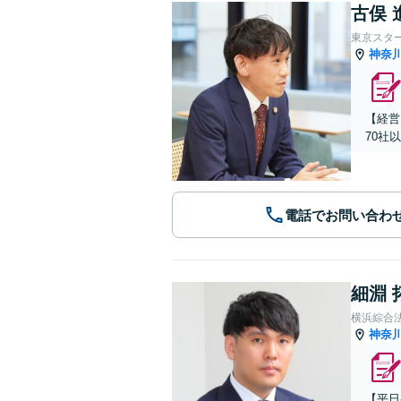
古俣 
東京スタ
神奈
【経営
70社
電話でお問い合わ
細淵 
横浜綜合
神奈
【平日