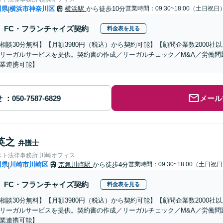
川県
横浜市神奈川区
横浜駅
から徒歩10分
営業時間：09:30~18:00（土日祝日
|
FC・フランチャイズ契約
料金表を見る
相談30分無料】【月額3980円（税込）から契約可能】【顧問企業数2000
リーガルサービスを提供。契約書の作成／リーガルチェック／M&A／労働問
業連携可能】
せ
メール
英之
弁護士
スト法律事務所 川崎オフィス
川県
川崎市川崎区
京急川崎駅
から徒歩4分
営業時間：09:30~18:00（土日祝
|
FC・フランチャイズ契約
料金表を見る
相談30分無料】【月額3980円（税込）から契約可能】【顧問企業数2000
リーガルサービスを提供。契約書の作成／リーガルチェック／M&A／労働問
業連携可能】