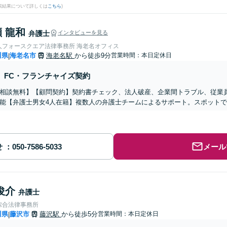
検索結果について詳しくは
こちら
)
 龍和
弁護士
インタビューを見る
人フォースクエア法律事務所 海老名オフィス
川県
海老名市
海老名駅
から徒歩9分
営業時間：本日定休日
|
FC・フランチャイズ契約
相談無料】【顧問契約】契約書チェック、法人破産、企業間トラブル、従業
能【弁護士男女4人在籍】複数人の弁護士チームによるサポート。スポットで
せ
メール
俊介
弁護士
綜合法律事務所
川県
藤沢市
藤沢駅
から徒歩5分
営業時間：本日定休日
|