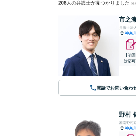
208
人の弁護士が見つかりました
(
市之瀬
弁護士法
神奈
【初回
対応可
電話でお問い合わ
野村 
湘南野村
神奈