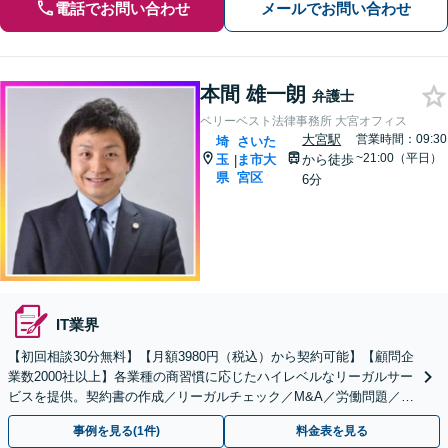
電話でお問い合わせ
メールでお問い合わせ
本間 雄一朗
弁護士
ベリーベスト法律事務所 大宮オフィス
大宮駅
営業時間：09:30
埼
さいた
~21:00（平日）
玉
ま市大
から徒歩
|
県
宮区
6分
IT業界
【初回相談30分無料】【月額3980円（税込）から契約可能】【顧問企
業数2000社以上】各業種の商習慣に応じたハイレベルなリーガルサー
ビスを提供。契約書の作成／リーガルチェック／M&A／労働問題／知
的財産等、お任せください【他士業連携可能】
事例を見る(1件)
料金表を見る