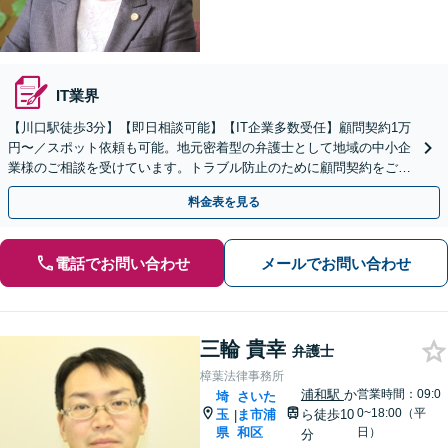
IT業界
【川口駅徒歩3分】【即日相談可能】【IT企業多数受任】顧問契約1万
円〜／スポット依頼も可能。地元密着型の弁護士として地域の中小企
業様のご相談を受けています。トラブル防止のために顧問契約をご検
討ください。マンション管理組合顧問経験あり。
料金表を見る
電話でお問い合わせ
メールでお問い合わせ
三輪 貴幸
弁護士
樟葉法律事務所
浦和駅
か
営業時間：09:0
埼
さいた
0~18:00（平
玉
ま市浦
ら徒歩10
|
県
和区
日）
分