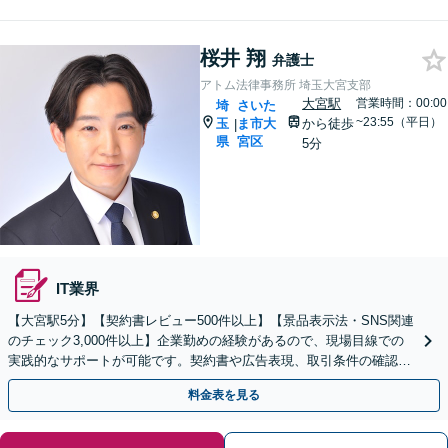
桜井 翔
弁護士
アトム法律事務所 埼玉大宮支部
大宮駅
営業時間：00:00
埼
さいた
~23:55（平日）
玉
ま市大
から徒歩
|
県
宮区
5分
IT業界
【大宮駅5分】【契約書レビュー500件以上】【景品表示法・SNS関連
のチェック3,000件以上】企業勤めの経験があるので、現場目線での
実践的なサポートが可能です。契約書や広告表現、取引条件の確認な
ど、事業を守るためにもぜひご相談ください。
料金表を見る