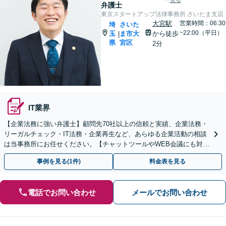
見る
弁護士
東京スタートアップ法律事務所 さいたま支店
大宮駅
営業時間：06:30
埼
さいた
~22:00（平日）
玉
ま市大
から徒歩
|
県
宮区
2分
IT業界
【企業法務に強い弁護士】顧問先70社以上の信頼と実績、企業法務・
リーガルチェック・IT法務・企業再生など、あらゆる企業活動の相談
は当事務所にお任せください。【チャットツールやWEB会議にも対
応】
事例を見る(1件)
料金表を見る
電話でお問い合わせ
メールでお問い合わせ