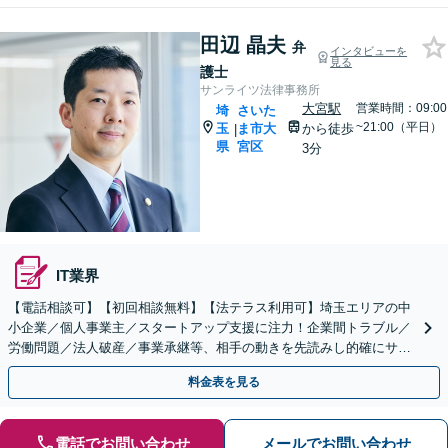
田辺 晶夫
弁
インタビューを
見る
護士
サンライツ法律事務所
大宮駅
営業時間：09:00
埼
さいた
~21:00（平日）
玉
ま市大
から徒歩
|
県
宮区
3分
IT業界
【電話相談可】【初回相談無料】【法テラス利用可】埼玉エリアの中
小企業／個人事業主／スタートアップ支援に注力！企業間トラブル／
労働問題／法人破産／事業承継等、相手の動きを先読みし的確にサポ
ート。顧問契約料は柔軟に調整【完全個室】【大宮駅3分】
料金表を見る
電話でお問い合わせ
メールでお問い合わせ