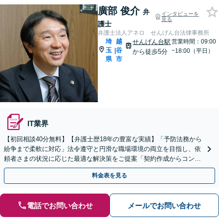
廣部 俊介
弁
インタビューを
見る
護士
弁護士法人アネロ せんげん台法律事務所
埼
越
せんげん台駅
営業時間：09:00
玉
谷
|
~18:00（平日）
から徒歩5分
県
市
IT業界
【初回相談40分無料】【弁護士歴18年の豊富な実績】「予防法務から
紛争まで柔軟に対応」法令遵守と円滑な職場環境の両立を目指し、依
頼者さまの状況に応じた最適な解決策をご提案「契約作成からコンプ
ライアンス体制構築まで、幅広い法的課題に対応」
料金表を見る
電話でお問い合わせ
メールでお問い合わせ