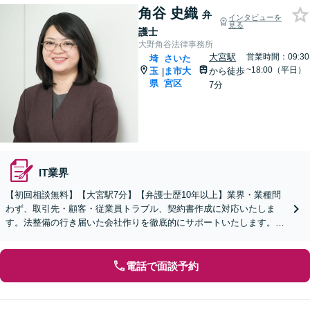
角谷 史織
弁
インタビューを
見る
護士
大野角谷法律事務所
大宮駅
営業時間：09:30
埼
さいた
~18:00（平日）
玉
ま市大
から徒歩
|
県
宮区
7分
IT業界
【初回相談無料】【大宮駅7分】【弁護士歴10年以上】業界・業種問
わず、取引先・顧客・従業員トラブル、契約書作成に対応いたしま
す。法整備の行き届いた会社作りを徹底的にサポートいたします。個
人事業主・フリーランスからのご相談も可【WEB面談可】
電話で面談予約