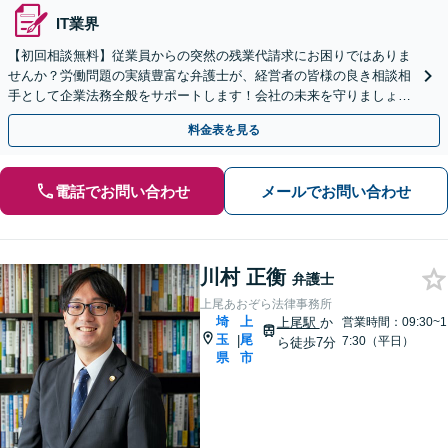
IT業界
【初回相談無料】従業員からの突然の残業代請求にお困りではありま
せんか？労働問題の実績豊富な弁護士が、経営者の皆様の良き相談相
手として企業法務全般をサポートします！会社の未来を守りましょう
【電話・WEB相談可】【夜間や休日相談可】
料金表を見る
電話でお問い合わせ
メールでお問い合わせ
川村 正衡
弁護士
上尾あおぞら法律事務所
埼
上
上尾駅
か
営業時間：09:30~1
玉
尾
|
7:30（平日）
ら徒歩7分
県
市