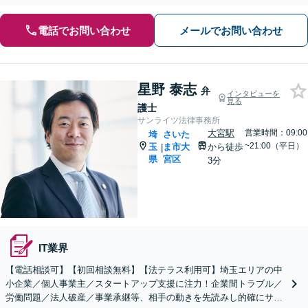
電話でお問い合わせ
メールでお問い合わせ
星野 泰志
弁
インタビューを
見る
護士
サンライツ法律事務所
大宮駅
営業時間：09:00
埼
さいた
~21:00（平日）
玉
ま市大
から徒歩
|
県
宮区
3分
IT業界
【電話相談可】【初回相談無料】【法テラス利用可】埼玉エリアの中
小企業／個人事業主／スタートアップ支援に注力！企業間トラブル／
労働問題／法人破産／事業承継等、相手の動きを先読みし的確にサポ