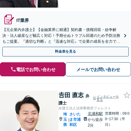
IT業界
【元企業内弁護士】【金融業界に精通】契約書・債権回収・紛争解
決・法人破産など幅広く対応！予期せぬトラブル回避のため予防法務
もご提案。『適切な判断』と『迅速な対応』で企業の成長を全力でサ
ポート【他士業連携】【ワンストップサービスの提供】
料金表を見る
電話でお問い合わせ
メールでお問い合わせ
𠮷田 直志
弁
インタビューを
見る
護士
弁護士法人法律事務所フォレスト
北浦和駅
営業時間：09:0
埼
さいた
0~17:30（平
玉
ま市浦
から徒歩
|
県
和区
日）
2分