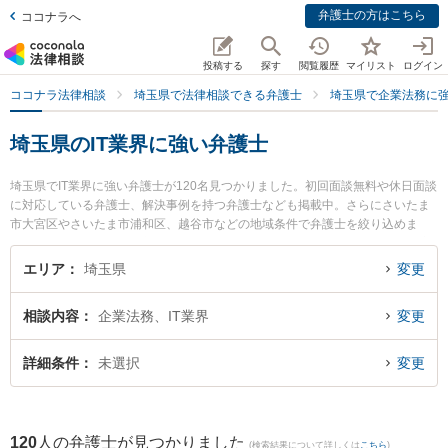
弁護士の方はこちら
ココナラへ
投稿する
探す
閲覧履歴
マイリスト
ログイン
ココナラ法律相談
埼玉県で法律相談できる弁護士
埼玉県で企業法務に
埼玉県のIT業界に強い弁護士
埼玉県でIT業界に強い弁護士が120名見つかりました。初回面談無料や休日面談
に対応している弁護士、解決事例を持つ弁護士なども掲載中。さらにさいたま
市大宮区やさいたま市浦和区、越谷市などの地域条件で弁護士を絞り込めま
す。企業法務に関係する顧問弁護士契約や契約書作成・リーガルチェック、雇
用契約書・就業規則作成等の細かな分野での絞り込み検索もでき便利です。特
エリア
埼玉県
変更
に東京スタートアップ法律事務所 さいたま支店の神尾 尊礼弁護士やベリーベス
ト法律事務所 浦和オフィスの一色 秀哉弁護士、弁護士法人プロテクトスタンス
相談内容
企業法務、IT業界
変更
大宮事務所の山本 晶彦弁護士のプロフィール情報や弁護士費用、強みなどが注
目されています。『埼玉県で土日や夜間に発生したIT業界のトラブルを今すぐ
に弁護士に相談したい』『IT業界のトラブル解決の実績豊富な近くの弁護士を
詳細条件
未選択
変更
検索したい』『初回相談無料でIT業界を法律相談できる埼玉県内の弁護士に相
談予約したい』などでお困りの相談者さんにおすすめです。
120
人の弁護士が見つかりました
(検索結果について詳しくは
こちら
)