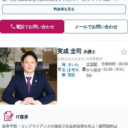
子契約に対応】
料金表を見る
電話でお問い合わせ
メールでお問い合わせ
実成 圭司
弁護士
弁護士法人みずき 大宮事務所
大宮駅
営業時間：09:30
埼
さいた
~21:00（平日）
玉
ま市大
から徒歩
|
県
宮区
3分
IT業界
紛争予防・コンプライアンスの強化で社会的信用を向上！顧問契約は