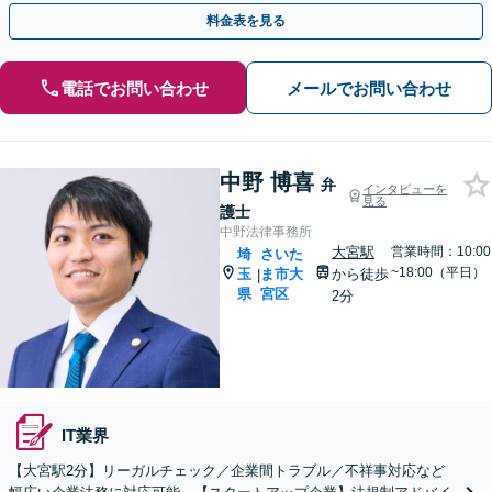
ート。顧問契約料は柔軟に調整【完全個室】【大宮駅3分】
料金表を見る
電話でお問い合わせ
メールでお問い合わせ
中野 博喜
弁
インタビューを
見る
護士
中野法律事務所
大宮駅
営業時間：10:00
埼
さいた
~18:00（平日）
玉
ま市大
から徒歩
|
県
宮区
2分
IT業界
【大宮駅2分】リーガルチェック／企業間トラブル／不祥事対応など