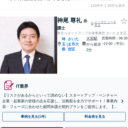
120件中 1-30件を表示
神尾 尊礼
弁
インタビューを
見る
護士
東京スタートアップ法律事務所 さいたま支店
大宮駅
営業時間：06:30
埼
さいた
~22:00（平日）
玉
ま市大
から徒歩
|
県
宮区
2分
IT業界
【リスクがあるからといって諦めない】スタートアップ・ベンチャー
企業・起業家の皆様の志を応援し、法務面を全力でサポート！事業内
容・フェーズに合わせた顧問弁護士契約プランをご提供します。【顧
問契約／企業法務】
事例を見る(1件)
料金表を見る