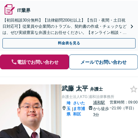
IT業界
【初回相談30分無料】【法律顧問200社以上】【当日・夜間・土日祝
日対応可】従業員や企業間のトラブル、契約書の作成・チェックなど
は、ぜひ実績豊富な弁護士にお任せください。【オンライン相談・電
子契約に対応】
料金表を見る
電話でお問い合わせ
メールでお問い合わせ
武藤 太平
弁護士
弁護士法人KTG 浦和法律事務所
浦和駅
営業時間：09:00
埼
さいた
~21:00（平日）
玉
ま市浦
から徒歩
|
県
和区
3分