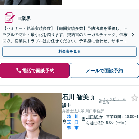
IT業界
【セミナー・執筆実績多数】【顧問実績多数】予防法務を重視し、ト
ラブルの防止・最小化を図ります。契約書のリーガルチェック、債権
回収、従業員トラブルはお任せください。予算感に合わせ、サポート
内容も柔軟に調節します【上尾駅7分】【スポット相談可】
料金表を見る
電話で面談予約
メールで面談予約
石川 智美
弁
インタビューを
見る
護士
弁護士法人翠 川口事務所
埼
川
川口駅
か
営業時間：10:00~1
玉
口
|
9:00（平日）
ら徒歩3分
県
市