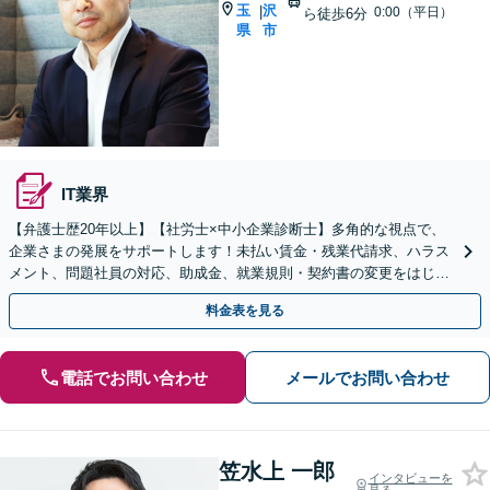
玉
沢
|
0:00（平日）
ら徒歩6分
県
市
IT業界
【弁護士歴20年以上】【社労士×中小企業診断士】多角的な視点で、
企業さまの発展をサポートします！未払い賃金・残業代請求、ハラス
メント、問題社員の対応、助成金、就業規則・契約書の変更をはじ
め、経営問題はお任せください【顧問プラン複数あり】
料金表を見る
電話でお問い合わせ
メールでお問い合わせ
笠水上 一郎
インタビューを