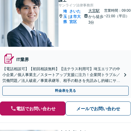
護士
サンライツ法律事務所
大宮駅
営業時間：09:00
埼
さいた
~21:00（平日）
玉
ま市大
から徒歩
|
県
宮区
3分
IT業界
【電話相談可】【初回相談無料】【法テラス利用可】埼玉エリアの中
小企業／個人事業主／スタートアップ支援に注力！企業間トラブル／
労働問題／法人破産／事業承継等、相手の動きを先読みし的確にサポ
ート。顧問契約料は柔軟に調整【完全個室】【大宮駅3分】
料金表を見る
電話でお問い合わせ
メールでお問い合わせ