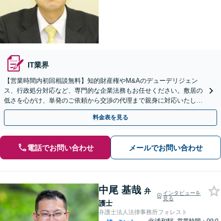
IT業界
【営業時間内初回相談無料】知的財産権やM&Aのデューデリジェン
ス、行政処分対応など、専門的な企業法務もお任せください。敷居の
低さを心がけ、単発のご依頼から交渉の代理まで親身に対応いたしま
す。問題が複雑化する前に気軽にご相談を。
料金表を見る
電話でお問い合わせ
メールでお問い合わせ
中尾 基哉
弁
インタビューを
見る
護士
弁護士法人法律事務所フォレスト