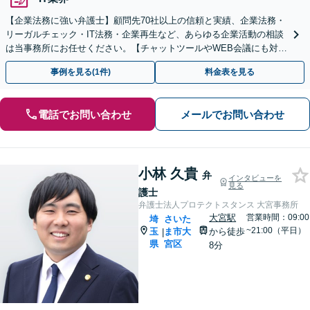
【企業法務に強い弁護士】顧問先70社以上の信頼と実績、企業法務・
リーガルチェック・IT法務・企業再生など、あらゆる企業活動の相談
は当事務所にお任せください。【チャットツールやWEB会議にも対
応】
事例を見る(1件)
料金表を見る
電話でお問い合わせ
メールでお問い合わせ
小林 久貴
弁
インタビューを
見る
護士
弁護士法人プロテクトスタンス 大宮事務所
大宮駅
営業時間：09:00
埼
さいた
~21:00（平日）
玉
ま市大
から徒歩
|
県
宮区
8分