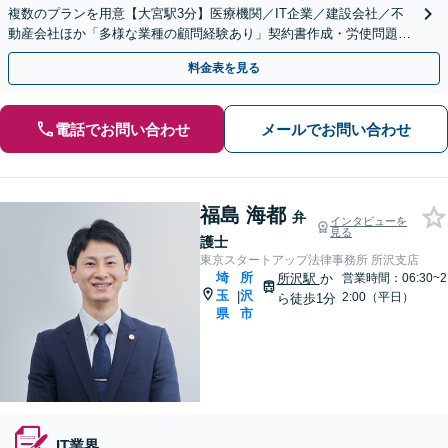
複数のプランを用意【大宮駅3分】医療機関／IT企業／建設会社／不
動産会社ほか「多様な業種の顧問経験あり」契約書作成・労使問題・
クレーム対応など幅広く【休日・夜間面談可】
料金表を見る
電話でお問い合わせ
メールでお問い合わせ
福島 海都
弁
インタビューを
見る
護士
東京スタートアップ法律事務所 所沢支店
埼
所
所沢駅
か
営業時間：06:30~2
玉
沢
|
2:00（平日）
ら徒歩1分
県
市
IT業界