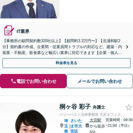
IT業界
【事務所の顧問契約数320社以上】【顧問料3.3万円〜】【北浦和駅2
分】契約書の作成、企業間・従業員間トラブルの対応など。建築・内
装業・不動産、飲食業など幅広い業界に対応できます【企業・個人事
業主の方初回面談無料】
料金表を見る
電話でお問い合わせ
メールでお問い合わせ
桐ヶ谷 彩子
弁護士
ベリーベスト法律事務所 大宮オフィス
大宮駅
営業時間：09:30
埼
さいた
~21:00（平日）
玉
ま市大
から徒歩
|
県
宮区
6分