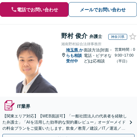
電話でお問い合わせ
メールでお問い合わせ
野村 俊介
弁護士
神奈川県
湘南野村綜合法律事務所
営業時間：0
埼玉県
か
面談方法(対面・
らも相談
電話・ビデオな
9:00~17:00
受付中
ど)は応相談
（平日）
IT業界
【関東エリア対応】【WEB面談可】「一般社団法人の代表者を経験し
た弁護士」「AIを活用した効率的な契約書レビュー」オーダーメイド
の料金プランをご提案いたします。飲食／教育／建設／IT／運送／不
動産／メーカー／社会福祉法人など幅広い業界に対応