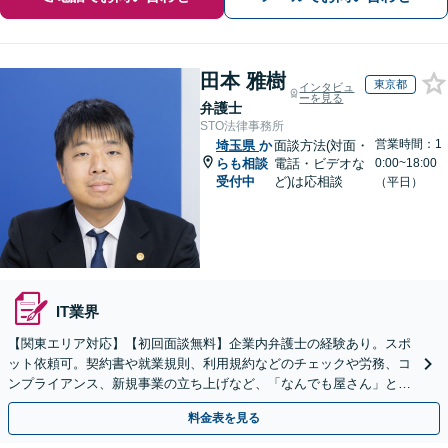
田本 雅樹
東京都
インタビュ
ーを見る
弁護士
STO法律事務所
営業時間：1
埼玉県
か
面談方法(対面・
らも相談
電話・ビデオな
0:00~18:00
受付中
ど)は応相談
（平日）
IT業界
【関東エリア対応】【初回面談無料】企業内弁護士の経験あり。スポ
ット依頼可。契約書や就業規則、利用規約などのチェックや労務、コ
ンプライアンス、新規事業の立ち上げなど、「なんでも屋さん」とし
てオールマイティに対応します【休日・夜間面談可】
料金表を見る