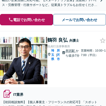
幅広い企業法務に対応可能。【スタートアップ企業】法規制アドバイ
ス・労務管理・行政サポートなど。従業員トラブルもお任せくださ
い。【夜間・休日の相談可能】【オンライン相談可能】
電話でお問い合わせ
メールでお問い合わせ
鶴羽 良弘
弁護士
段貞行法律事務所
埼
所
所沢駅
か
営業時間：10:00~1
玉
沢
|
7:00（平日）
ら徒歩7分
県
市
IT業界
【初回相談無料】【個人事業主・フリーランスの対応可】「スポット