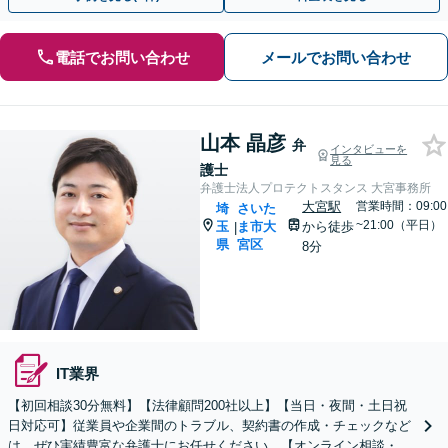
電話でお問い合わせ
メールでお問い合わせ
山本 晶彦
弁
インタビューを
見る
護士
弁護士法人プロテクトスタンス 大宮事務所
大宮駅
営業時間：09:00
埼
さいた
~21:00（平日）
玉
ま市大
から徒歩
|
県
宮区
8分
IT業界
【初回相談30分無料】【法律顧問200社以上】【当日・夜間・土日祝
日対応可】従業員や企業間のトラブル、契約書の作成・チェックなど
は、ぜひ実績豊富な弁護士にお任せください。【オンライン相談・電