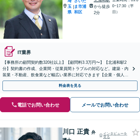
北浦和駅
営業時間：09:0
埼
さいた
0~17:30（平
玉
ま市浦
から徒歩
|
県
和区
日）
2分
IT業界
【事務所の顧問契約数320社以上】【顧問料3.3万円〜】【北浦和駅2
分】契約書の作成、企業間・従業員間トラブルの対応など。建築・内
装業・不動産、飲食業など幅広い業界に対応できます【企業・個人事
業主の方初回面談無料】
料金表を見る
電話でお問い合わせ
メールでお問い合わせ
川口 正貴
弁
インタビューを
見る