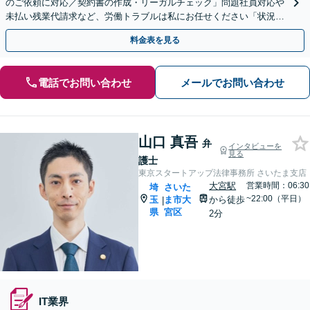
のご依頼に対応／契約書の作成・リーガルチェック」問題社員対応や
未払い残業代請求など、労働トラブルは私にお任せください「状況に
応じた実践的な法的支援を実施」【休日・夜間相談可】
料金表を見る
電話でお問い合わせ
メールでお問い合わせ
山口 真吾
弁
インタビューを
見る
護士
東京スタートアップ法律事務所 さいたま支店
大宮駅
営業時間：06:30
埼
さいた
~22:00（平日）
玉
ま市大
から徒歩
|
県
宮区
2分
IT業界