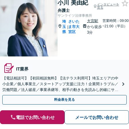
小川 美由紀
インタビューを
見る
弁護士
サンライツ法律事務所
大宮駅
営業時間：09:00
埼
さいた
~21:00（平日）
玉
ま市大
から徒歩
|
県
宮区
3分
IT業界
【電話相談可】【初回相談無料】【法テラス利用可】埼玉エリアの中
小企業／個人事業主／スタートアップ支援に注力！企業間トラブル／
労働問題／法人破産／事業承継等、相手の動きを先読みし的確にサポ
ート。顧問契約料は柔軟に調整【完全個室】【大宮駅3分】
料金表を見る
電話でお問い合わせ
メールでお問い合わせ