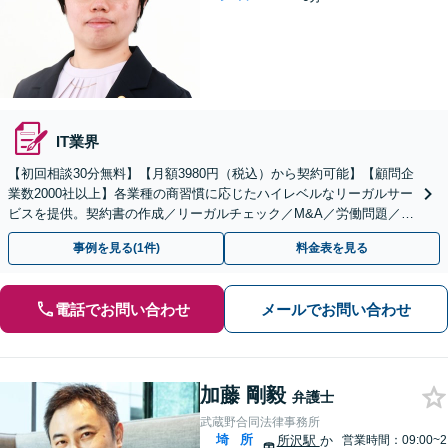
IT業界
【初回相談30分無料】【月額3980円（税込）から契約可能】【顧問企
業数2000社以上】各業種の商習慣に応じたハイレベルなリーガルサー
ビスを提供。契約書の作成／リーガルチェック／M&A／労働問題／知
的財産等、お任せください【他士業連携可能】
事例を見る(1件)
料金表を見る
電話でお問い合わせ
メールでお問い合わせ
加藤 剛毅
弁護士
武蔵野合同法律事務所
埼
所
所沢駅
か
営業時間：09:00~2