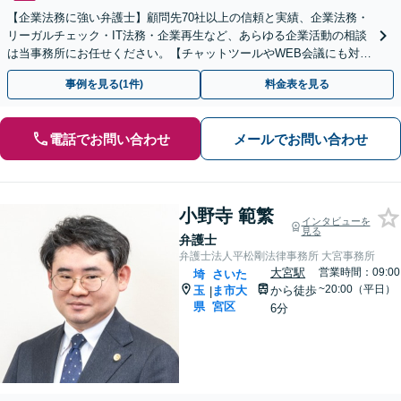
【企業法務に強い弁護士】顧問先70社以上の信頼と実績、企業法務・
リーガルチェック・IT法務・企業再生など、あらゆる企業活動の相談
は当事務所にお任せください。【チャットツールやWEB会議にも対
応】
事例を見る(1件)
料金表を見る
電話でお問い合わせ
メールでお問い合わせ
小野寺 範繁
インタビューを
見る
弁護士
弁護士法人平松剛法律事務所 大宮事務所
大宮駅
営業時間：09:00
埼
さいた
~20:00（平日）
玉
ま市大
から徒歩
|
県
宮区
6分