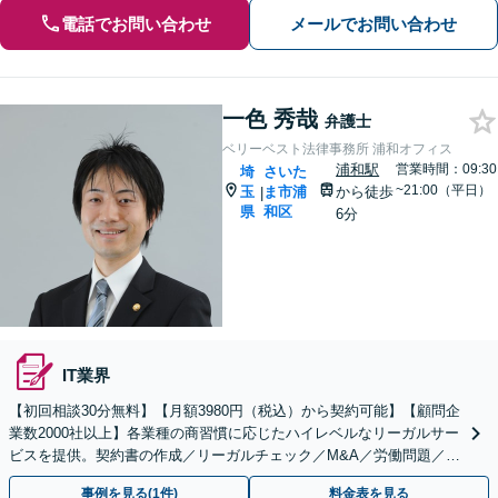
電話でお問い合わせ
メールでお問い合わせ
一色 秀哉
弁護士
ベリーベスト法律事務所 浦和オフィス
浦和駅
営業時間：09:30
埼
さいた
~21:00（平日）
玉
ま市浦
から徒歩
|
県
和区
6分
IT業界
【初回相談30分無料】【月額3980円（税込）から契約可能】【顧問企
業数2000社以上】各業種の商習慣に応じたハイレベルなリーガルサー
ビスを提供。契約書の作成／リーガルチェック／M&A／労働問題／知
的財産等、お任せください【他士業連携可能】
事例を見る(1件)
料金表を見る