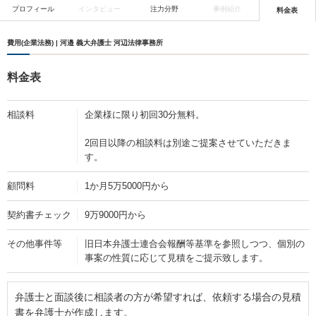
プロフィール
インタビュー
注力分野
事例紹介
料金表
費用(企業法務) | 河邉 義大弁護士 河辺法律事務所
料金表
相談料
企業様に限り初回30分無料。
2回目以降の相談料は別途ご提案させていただきま
す。
顧問料
1か月5万5000円から
契約書チェック
9万9000円から
その他事件等
旧日本弁護士連合会報酬等基準を参照しつつ、個別の
事案の性質に応じて見積をご提示致します。
弁護士と面談後に相談者の方が希望すれば、依頼する場合の見積
書を弁護士が作成します。