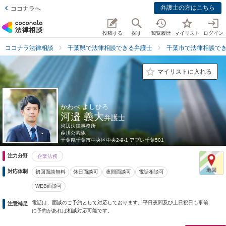
弁護士の方はこちら
ココナラへ
投稿する
探す
閲覧履歴
マイリスト
ログイン
ココナラ法律相談
千葉県で法律相談できる弁護士
千葉市で法律相談で
マイリストに入れる
かわべ よしひろ
河邉 義大
弁護士
河辺法律事務所
葭川公園駅
千葉県
千葉市中央区中央2-9-1 アプレ千葉501
注力分野
企業法務
対応体制
初回面談無料
休日面談可
夜間面談可
電話相談可
WEB面談可
電話は、面談のご予約として対応しております。平日夜間及び土日祝日も事前
注意補足
に予約があれば相談対応可能です。