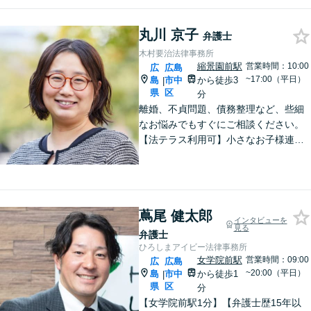
丸川 京子
弁護士
木村要治法律事務所
縮景園前駅
営業時間：10:00
広
広島
~17:00（平日）
島
市中
から徒歩3
|
県
区
分
離婚、不貞問題、債務整理など、些細
なお悩みでもすぐにご相談ください。
【法テラス利用可】小さなお子様連れ
でも安心してご利用いただけるよう、
完全個室で対応。【初回相談無料】女
性ならでは気配りと法の知識と経験を
もって速やかにサポート。
蔦尾 健太郎
インタビューを
見る
弁護士
ひろしまアイビー法律事務所
女学院前駅
営業時間：09:00
広
広島
~20:00（平日）
島
市中
から徒歩1
|
県
区
分
【女学院前駅1分】【弁護士歴15年以