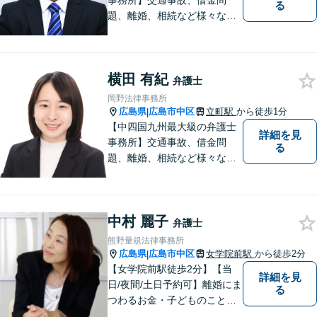
事務所】交通事故、借金問
る
題、離婚、相続など様々な問
題について、「何度でも無
料」の相談を行っています！
まずはお気軽にご相談くださ
横田 有紀
い！
弁護士
岡野法律事務所
広島県
広島市中区
立町駅
から徒歩1分
|
【中四国九州最大級の弁護士
詳細を見
事務所】交通事故、借金問
る
題、離婚、相続など様々な問
題について、「何度でも無
料」の相談を行っています！
まずはお気軽にご相談くださ
中村 麗子
い！
弁護士
熊野量規法律事務所
広島県
広島市中区
女学院前駅
から徒歩2分
|
【女学院前駅徒歩2分】【当
詳細を見
日/夜間/土日予約可】離婚にま
る
つわるお金・子どものこと、
不倫の慰謝料、相続や信託・