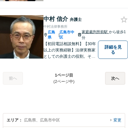
成年後見、個人/法人の借金か
らの再生や破産案件ならお任
中村 信介
せください。丁寧にお話を伺
弁護士
い、お一人おひとりに合った
中村法律事務所
解決方法を提案します。
家庭裁判所前駅
から徒歩1
広島
広島市中
|
県
区
分
【初回電話相談無料】【30年
詳細を見
以上の実務経験】法律実務家
る
としての弁護士の役割。それ
は紛争の適正な解決である。
そのために弁護士は、法的に
トラブルをかかえた組織また
1ページ目
前へ
次へ
は人と一定の距離を保ちなが
(2ページ中)
ら、できるだけ納得のいく解
決を導き出さなければならな
い。
エリア
広島県、広島市中区
変更