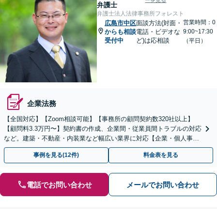
ーを見る
弁護士
弁護士法人法律事務所フォレスト
営業時間：0
広島市中区
面談方法(対面・
からも相談
電話・ビデオな
9:00~17:30
受付中
ど)は応相談
（平日）
企業法務
【全国対応】【Zoom相談可能】【事務所の顧問契約数320社以上】
【顧問料3.3万円〜】契約書の作成、企業間・従業員間トラブルの対応
など。建築・不動産・内装業など幅広い業界に対応【企業・個人事業
主の方初回面談無料】
事例を見る(12件)
料金表を見る
電話でお問い合わせ
メールでお問い合わせ