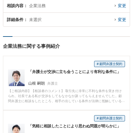
相談内容
企業法務
変更
詳細条件
未選択
変更
企業法務に関する事例紹介
# 顧問弁護士契約
「弁護士が交渉に立ち会うことにより有利な条件に」
山根 嗣朗
弁護士
【ご相談内容】【相談者のコメント】 取引先に非常に不利な条件を突き付け
られ、社長である私が交渉をしてもなかなか譲ってもらえませんでした。顧
問弁護士に相談をしたところ、相手の出している条件が法律に抵触している
可能性があり、弁護士とともに取引先を訪問し、その旨を伝え交渉しまし
た。そうしたところ、後日、取引先から大幅に譲歩した案が出され、無事取
引を行うことができました。 【弁護士のコメント】 会社経営をしていると、
# 顧問弁護士契約
しばしば不利な条件を提示されることがあります。 取引先との交渉は条件も
「気軽に相談したことにより思わぬ問題が明らかに」
さることながらスピードが重視されることがあります。 顧問契約をすること
により、社長と取引先に同行し交渉を行わせていただきます。