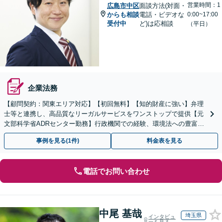
営業時間：1
広島市中区
面談方法(対面・
からも相談
電話・ビデオな
0:00~17:00
受付中
ど)は応相談
（平日）
企業法務
【顧問契約：関東エリア対応】【初回無料】【知的財産に強い】弁理
士等と連携し、高品質なリーガルサービスをワンストップで提供【元
文部科学省ADRセンター勤務】行政機関での経験、環境法への豊富な
知識を活かし、事業者さまの抱える問題を解決へ導きます
事例を見る(1件)
料金表を見る
電話でお問い合わせ
中尾 基哉
埼玉県
インタビュ