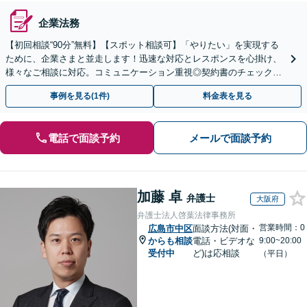
企業法務
【初回相談“90分”無料】【スポット相談可】「やりたい」を実現する
ために、企業さまと並走します！迅速な対応とレスポンスを心掛け、
様々なご相談に対応。コミュニケーション重視◎契約書のチェック、
企業間・労務・顧客トラブルなど解決実績が豊富です
事例を見る(1件)
料金表を見る
電話で面談予約
メールで面談予約
加藤 卓
弁護士
大阪府
弁護士法人啓葉法律事務所
営業時間：0
広島市中区
面談方法(対面・
からも相談
電話・ビデオな
9:00~20:00
受付中
ど)は応相談
（平日）