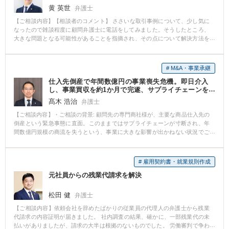
黄 英世
弁護士
【ご相談内容】【相談者のコメント】 ささいな取引事例について、少し気に
なったので雑談程度に顧問弁護士に電話をしてみました。そうしたところ、
大きな問題となる可能性があることを指摘され、その点について解決方法を
教えてもらいました。問題点をクリアし、無事取引を行うことができまし
た。 【弁護士のコメント】 普段何気なく交わす取引書類にも、遠回しな言い
方で会社の不利益になる文章が入っている場合などがあります。 未然にリス
# M&A・事業承継
クヘッジするためにもすぐに相談できる弁護士の存在は大きいと思います。
仕入先倒産で年間数億円の事業喪失危機。即日介入
し、事業買収を約1か月で完遂、サプライチェーンを
死守した専門商社の事例
髙木 浩治
弁護士
【ご相談内容】・ご相談の背景: 顧問先の専門商社様が、主要な商品仕入先の
倒産という緊急事態に直面。このままではサプライチェーンが寸断され、年
間数億円規模の商流を失うという、事業に大きな影響が出かねない状況でご
相談をいただきました。 ・当職の対応: ご相談いただいたその日のうちに、事
業継続のための最善策として仕入先工場の買収を決断。 即座に破産管財人と
接触し、買収の意思を伝達しました。工場内の設備等にリース物件といった
# 雇用契約書・就業規則作成
他人所有物がないかデューデリジェンスを実施した上で、不動産と動産の一
元社員からの残業代請求を解決
括購入を進めました。 並行して、破産管財人を通じて裁判所の許可を得て事
業を継続。これにより商品の納入を続け商流を維持するとともに、倒産で一
旦解雇された従業員もアルバイトとして雇用を維持し、買収後の人材を確保
松田 健
弁護士
しました。 交渉の鍵は、工場不動産に設定された金融機関の抵当権でした。
【ご相談内容】依頼会社を辞めたばかりの従業員の代理人の弁護士から残業
当初、売却価格（担保解除額）に乖離がありましたが、当方が提示した価格
代請求の内容証明が届きました。 社内調査の結果、確かに、一部残業代の未
の妥当性を示す査定資料や、本件を逃すと売却自体が困難になるという客観
払いがありましたが、請求の大半は根拠のないものでした。 労働審判で争わ
的状況を詳細に説明。さらに、金融機関の内部稟議を円滑に進めるため、稟