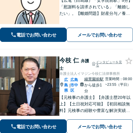
【広電（白島線）「女学院前駅」5分】
「慰謝料を請求されている」「離婚し
たい」。【離婚問題】財産分与／養育
費／婚姻費用／不貞慰謝料など。遺産
分割協議、遺言書作成、遺留分侵害額
請求など【相続・遺言】料金は明確に
電話でお問い合わせ
メールでお問い合わせ
細かく設定【初回相談無料】
今枝 仁
弁護
インタビューを見
る
士
弁護士法人イマジン今枝仁法律事務所
縮景園前駅
営業時間：08:00
広
広島
~23:55（平日）
島
市中
から徒歩1
|
県
区
分
【元検事の弁護士】【弁護士歴20年以
上】【土日祝対応可能】【初回相談無
料】元検事の経験や豊富な解決実績を
活かし、さまざまなトラブルのご相談
に的確に対応します。【必ず成功す
電話でお問い合わせ
メールでお問い合わせ
る】という【強い信念】をもって強気