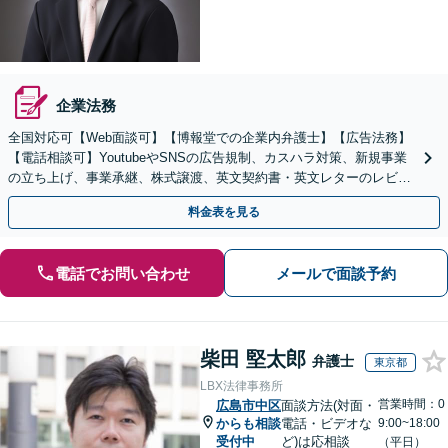
企業法務
全国対応可【Web面談可】【博報堂での企業内弁護士】【広告法務】
【電話相談可】YoutubeやSNSの広告規制、カスハラ対策、新規事業
の立ち上げ、事業承継、株式譲渡、英文契約書・英文レターのレビュ
ー・ドラフトなどに対応。
料金表を見る
電話でお問い合わせ
メールで面談予約
柴田 堅太郎
弁護士
東京都
LBX法律事務所
営業時間：0
広島市中区
面談方法(対面・
からも相談
電話・ビデオな
9:00~18:00
受付中
ど)は応相談
（平日）