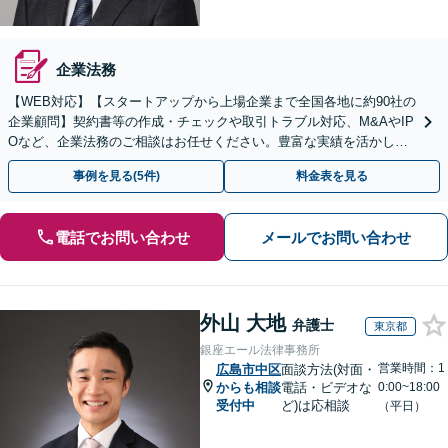
企業法務
【WEB対応】【スタートアップから上場企業まで全国各地に約90社の
企業顧問】契約書等の作成・チェックや取引トラブル対応、M&AやIP
Oなど、企業法務のご相談はお任せください。豊富な実績を活かし的
確に対応を進めてまいります。
事例を見る(5件)
料金表を見る
電話でお問い合わせ
メールでお問い合わせ
外山 大地
弁護士
東京都
銀座エール法律事務所
営業時間：1
広島市中区
面談方法(対面・
からも相談
電話・ビデオな
0:00~18:00
受付中
ど)は応相談
（平日）