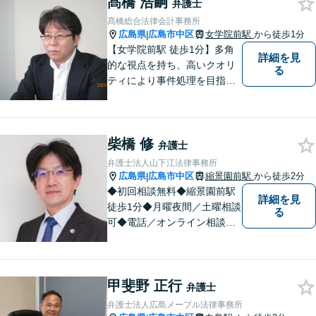
髙橋 浩嗣
遺言など民事・家事事件全般
弁護士
など
髙橋総合法律会計事務所
広島県
広島市中区
女学院前駅
から徒歩1分
|
【女学院前駅 徒歩1分】多角
詳細を見
的な視点を持ち、高いクオリ
る
ティにより事件処理を目指し
ます。
柴橋 修
弁護士
弁護士法人山下江法律事務所
広島県
広島市中区
縮景園前駅
から徒歩2分
|
◆初回相談無料◆縮景園前駅
詳細を見
徒歩1分◆月曜夜間／土曜相談
る
可◆電話／オンライン相談可
◆相談実績36,000件以上（事
務所総数）◆交通事故、相
続・遺言、離婚・男女トラブ
甲斐野 正行
ルなど民事・家事事件全般、
弁護士
刑事弁護など
弁護士法人広島メープル法律事務所