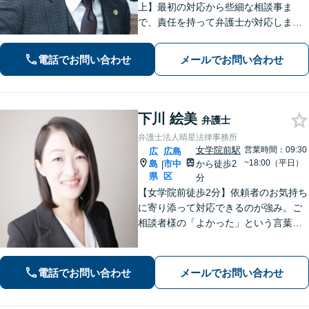
上】最初の対応から些細な相談事ま
で、責任を持って弁護士が対応しま
す。事件の見通しもできる限りわかり
やすくご説明。依頼者さまの不安の軽
電話でお問い合わせ
メールでお問い合わせ
減に努めつつ「誠実さ・早期解決」を
大切にしています【休日夜間可】
下川 絵美
弁護士
弁護士法人晴星法律事務所
女学院前駅
営業時間：09:30
広
広島
~18:00（平日）
島
市中
から徒歩2
|
県
区
分
【女学院前徒歩2分】依頼者のお気持ち
に寄り添って対応できるのが強み。ご
相談者様の「よかった」という言葉の
ために、あらゆる事件に対応します
【交通事故】保険会社の対応、損害賠
償金を増額、ご相談ください。【会社
電話でお問い合わせ
メールでお問い合わせ
での勤務経験あり】