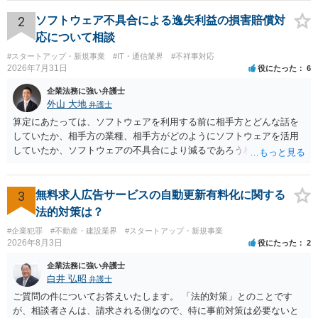
が不満を抱いている弁護士を担当にすることは望ましくないため、別
の弁護士に変更するのが通常でしょう。それでも、担当弁護士を変え
2
ソフトウェア不具合による逸失利益の損害賠償対
てくれない場合は、他の弁護士の担当案件が一般で担当を変えられな
応について相談
いなどの事情があるかと思います。 担当弁護士が変わらず、仕事内容
#スタートアップ・新規事業
#IT・通信業界
#不祥事対応
も改善されない場合には、決済権限を持つ上司に相談し、顧問契約自
2026年7月31日
役にたった
6
体を見直すのが一番かと思います。
企業法務に強い弁護士
外山 大地
弁護士
算定にあたっては、ソフトウェアを利用する前に相手方とどんな話を
していたか、相手方の業種、相手方がどのようにソフトウェアを活用
していたか、ソフトウェアの不具合により減るであろう相手方の将来
の収入がどの程度得られる見込みであったか等、精査する必要があり
ます。 すでに王先生からも回答されている通り、最寄りの弁護士に相
談されることをお勧めします。
3
無料求人広告サービスの自動更新有料化に関する
法的対策は？
#企業犯罪
#不動産・建設業界
#スタートアップ・新規事業
2026年8月3日
役にたった
2
企業法務に強い弁護士
白井 弘昭
弁護士
ご質問の件についてお答えいたします。 「法的対策」とのことです
が、相談者さんは、請求される側なので、特に事前対策は必要ないと