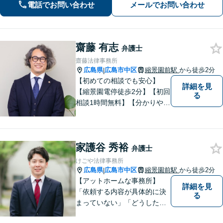
電話でお問い合わせ
メールでお問い合わせ
迅速な対応を致します。是非、お気軽
にご相談ください。
齋藤 有志
弁護士
齋藤法律事務所
広島県
広島市中区
縮景園前駅
から徒歩2分
|
【初めての相談でも安心】
詳細を見
【縮景園電停徒歩2分】【初回
る
相談1時間無料】【分かりやす
い説明】経験豊富な弁護士が
しっかりとお話をうかがいま
す。あなたの問題を一緒に考
家護谷 秀裕
え、納得の解決を目指しま
弁護士
す。
けごや法律事務所
広島県
広島市中区
縮景園前駅
から徒歩2分
|
【アットホームな事務所】
詳細を見
「依頼する内容が具体的に決
る
まっていない」「どうしたら
いいか分からない」という方