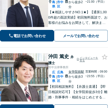
~21:00（平日）
島
市中
から徒歩2
|
県
区
分
【★相談しやすさNO.1★】【通算1,00
0件超の面談実績】初回無料面談で、お
客様のお悩みをお聞きして、解決まで
の道筋を示します。「不貞行為」「離
婚問題」「私選刑事事件」「自己破
電話でお問い合わせ
メールでお問い合わせ
産」「相続」問題を得意としていま
す。
沖田 篤史
弁
インタビューを
見る
護士
田中法律事務所
女学院前駅
営業時間：09:00
広
広島
~23:55（平日）
島
市中
から徒歩3
|
県
区
分
【初回相談無料】【弁護士直通】【即
日相談対応可】【女学院前徒歩3分】離
婚・刑事事件・相続をはじめとする身
近な問題について、法律面にとどまら
ない真の問題解決を目指して誠実かつ