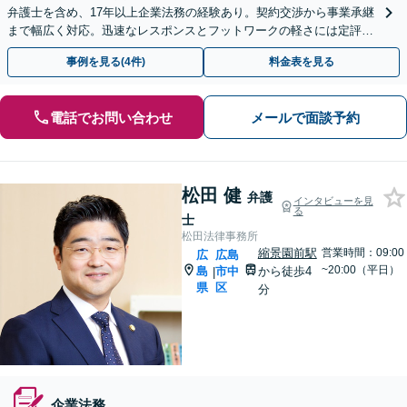
弁護士を含め、17年以上企業法務の経験あり。契約交渉から事業承継
まで幅広く対応。迅速なレスポンスとフットワークの軽さには定評あ
り。実績を活かし、成長と健全な経営をサポート​
事例を見る(4件)
料金表を見る
電話でお問い合わせ
メールで面談予約
松田 健
弁護
インタビューを見
る
士
松田法律事務所
縮景園前駅
営業時間：09:00
広
広島
~20:00（平日）
島
市中
から徒歩4
|
県
区
分
企業法務