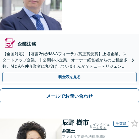
企業法務
【全国対応】【著書2作がM&Aフォーラム賞正賞受賞】上場企業、ス
タートアップ企業、非公開中小企業、オーナー経営者からのご相談多
数。M＆Aを仲介業者に丸投げしていませんか？デューデリジェンス
や契約書作成・交渉はお任せください【初回無料】
料金表を見る
メールでお問い合わせ
辰野 樹市
千葉県
インタビュ
ーを見る
弁護士
ファミリア総合法律事務所