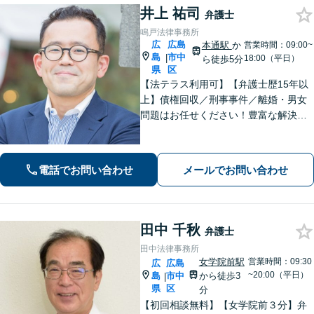
井上 祐司
弁護士
鳴戸法律事務所
広
広島
本通駅
か
営業時間：09:00~
島
市中
|
18:00（平日）
ら徒歩5分
県
区
【法テラス利用可】【弁護士歴15年以
上】債権回収／刑事事件／離婚・男女
問題はお任せください！豊富な解決実
績と弁護士経験を活かした、的確でス
ムーズな対応が持ち味です【子連れ相
談】【完全個室相談】【休日・夜間対
電話でお問い合わせ
メールでお問い合わせ
応可】【本通駅5分】
田中 千秋
弁護士
田中法律事務所
女学院前駅
営業時間：09:30
広
広島
~20:00（平日）
島
市中
から徒歩3
|
県
区
分
【初回相談無料】【女学院前３分】弁