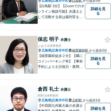
広島県
広島市中区
白島駅
から徒歩3分
|
【白鳥駅 3分】【Zoomでのオ
詳細を見
ンライン相談可能】弁護士と
る
して活動する前は裁判官を務
めておりました。裁判官とし
ての経験を活かして、少しで
もみなさんのお力になりたい
保志 明子
と思っています。少しでも何
弁護士
か気になることがありました
よあけ法律事務所
ら、お気軽にご相談くださ
広島県
広島市中区
縮景園前駅
から徒歩2分
|
い。
【縮景園前徒歩２分】【隣に
詳細を見
コインパーキング有】【事前
る
予約により土日祝日・夜間の
相談可】明日のステージに進
むお手伝いをします。債務整
理・破産、労働問題、企業法
倉西 礼士
務、交通事故、相続・遺言・
弁護士
後見、離婚問題、刑事事件な
岡野法律事務所
ど。
広島県
広島市中区
立町駅
から徒歩1分
|
【中四国九州最大級の弁護士
詳細を見