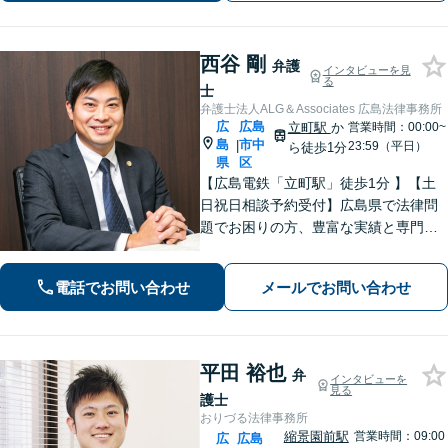
で解決にあたります。
西谷 剛
弁護
インタビューを見
る
士
弁護士法人ALG＆Associates 広島法律事務所
広
広島
立町駅
か
営業時間：00:00~
島
市中
|
23:59（平日）
ら徒歩1分
県
区
【広島電鉄「立町駅」徒歩1分 】【土
日祝日相談予約受付】広島県で法律問
題でお困りの方、豊富な実績と専門性
を持つ弁護士が解決を目指します。
電話でお問い合わせ
メールでお問い合わせ
平田 裕也
弁
インタビューを
見る
護士
おりづる法律事務所
縮景園前駅
営業時間：09:00
広
広島