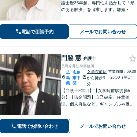
護士歴35年超。専門性を活かして「形
のある解決」を追求します。離婚・債
務整理・不動産・相続・企業法務な
ど、個人・法人ともに実績豊富です。
話しやすい弁護士に是非ご相談くださ
電話で面談予約
メールでお問い合わせ
い。（合同庁舎内郵便局近く）
門脇 慧
弁護士
長尾今井法律事務所
女学院前駅
営業時間：09:30
広
広島
~20:00（平日）
島
市中
から徒歩3
|
県
区
分
【弁護士9年目】【女学院前駅徒歩5
分】【借金問題】自己破産、任意整
理、個人再生など。ギャンブルや仮想
通貨で破産した場合もご相談ください
【交通事故】後遺症の認定、賠償金額
などご相談ください【夜間土日祝相談
電話でお問い合わせ
メールでお問い合わせ
可】【初回相談無料】【Zoom面談可】