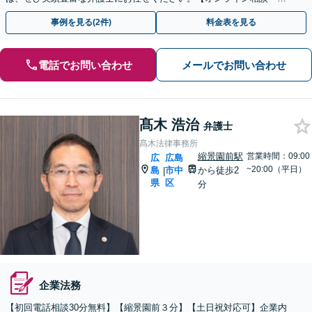
子契約に対応】
事例を見る(2件)
料金表を見る
電話でお問い合わせ
メールでお問い合わせ
髙木 浩治
弁護士
髙木法律事務所
縮景園前駅
営業時間：09:00
広
広島
~20:00（平日）
島
市中
から徒歩2
|
県
区
分
企業法務
【初回電話相談30分無料】【縮景園前３分】【土日祝対応可】​企業内