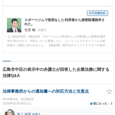
れましたが、最終的には、当初、請求された額よりかなり低い金額で調停が
議書にそのまま添付できる体裁の資料まで事前に準備し、交渉に臨みまし
成立しました。
た。 ・結果: スピーディな対応が功を奏し、仕入れ先の倒産から約１か月で買
収完了。その間、顧問先は商品の供給を一切止めることなく事業を継続で
# 不祥事対応
き、年間数億円規模の商流を守り抜きました。仕入先の従業員の雇用も希望
スポーツジムで怪我をした利用者から損害賠償請求さ
退職をした一人を除き全員維持することができました。
れた。
笠原 輔
弁護士
【ご相談内容】【相談前】 スポーツジムで怪我をした利用者から損害賠償請
求を受けたので、対応について相談したい、ということでスポーツジムの経
営者がご相談に来られました。 【相談後】 相手方がインストラクターの指示
に従わなかった過失等を考慮した上で、適切な金額で示談することができま
した。 【先生のコメント】 事案によっては、感情的な対立から示談交渉が難
航することもあります。 こうした場合、弁護士を代理人として交渉すること
で話し合いがスムーズに進むこともあります。
広島市中区の表示中の弁護士が回答した企業法務に関する
法律Q&A
法律事務所からの通知書への対応方法と注意点
#不祥事対応
#企業犯罪
2026年03月28日(土)
役にたった
1
井上 祐司
弁護士