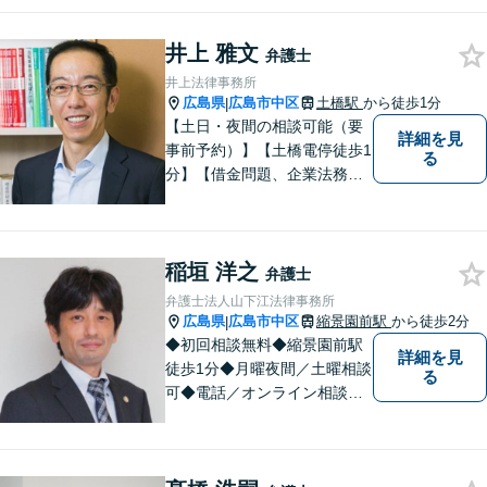
もまずはご相談ください。主
に離婚、交通事故、刑事事
井上 雅文
件、借金問題、消費者被害を
弁護士
取り扱っております。
井上法律事務所
広島県
広島市中区
土橋駅
から徒歩1分
|
【土日・夜間の相談可能（要
詳細を見
事前予約）】【土橋電停徒歩1
る
分】【借金問題、企業法務、
交通事故に注力】借金問題
（債務整理）、小規模事業者
の方の法律問題、交通事故案
稲垣 洋之
件を多く取り扱っておりま
弁護士
す。お気軽に問い合わせくだ
弁護士法人山下江法律事務所
さい。
広島県
広島市中区
縮景園前駅
から徒歩2分
|
◆初回相談無料◆縮景園前駅
詳細を見
徒歩1分◆月曜夜間／土曜相談
る
可◆電話／オンライン相談可
◆相談実績36,000件以上（事
務所総数）◆交通事故、離
婚・不貞慰謝料請求、相続・