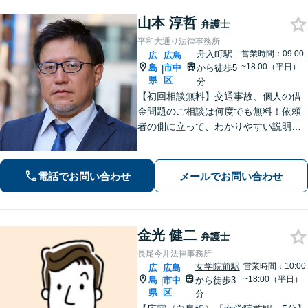
山本 淳哲
弁護士
平和大通り法律事務所
舟入町駅
営業時間：09:00
広
広島
~18:00（平日）
島
市中
から徒歩5
|
県
区
分
【初回相談無料】交通事故、個人の借
金問題のご相談は何度でも無料！依頼
者の側に立って、わかりやすい説明を
心がけます。一番頼れる弁護士を目指
します【元エンジニアの弁護士】お気
軽にご相談ください【WEB面談可】
電話でお問い合わせ
メールでお問い合わせ
【広島電鉄舟入町駅・土橋駅徒歩5分】
金光 健二
弁護士
長尾今井法律事務所
女学院前駅
営業時間：10:00
広
広島
~18:00（平日）
島
市中
から徒歩3
|
県
区
分