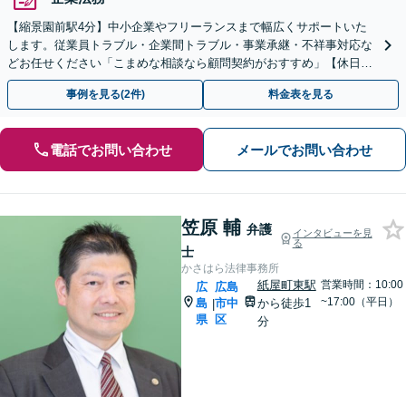
【縮景園前駅4分】中小企業やフリーランスまで幅広くサポートいた
します。従業員トラブル・企業間トラブル・事業承継・不祥事対応な
どお任せください「こまめな相談なら顧問契約がおすすめ」【休日・
夜間相談可】
事例を見る(2件)
料金表を見る
電話でお問い合わせ
メールでお問い合わせ
笠原 輔
弁護
インタビューを見
る
士
かさはら法律事務所
紙屋町東駅
営業時間：10:00
広
広島
~17:00（平日）
島
市中
から徒歩1
|
県
区
分