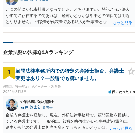
いつの間にか代表社員となっていた、とありますが、登記された法人
がすでに存在するのであれば、経緯がどうかは相手との関係では問題
となりません。 相談者が代表者である法人が当事者となります。 ま
ず、 >貴社名義の預金口座を指定され、1180万振込ました。 という点
が事実かどうかを確認する必要があります。 事実であれば不当利得返
還義務を負う可能性がありますので、早めに近くの法律事務所で相談
を受けてください。
企業法務の法律Q&Aランキング
1
顧問法律事務所内での特定の弁護士拒否、弁護士
変更はあり？一般論でも構いません。
#顧問弁護士契約
#メーカー・製造業
2026年8月3日
役にたった
4
企業法務に強い弁護士
石戸 悠太朗
弁護士
企業内弁護士を経験し、現在、外部法律事務所で、顧問業務を提供し
ている弁護士です。 一般的に、複数の弁護士がいる事務所の場合に、
途中から他の弁護士に担当を変えてもらえるかどうかは、当該事務所
の代表の判断に委ねられています。 もっとも、代表としても、依頼者