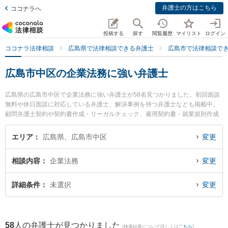
弁護士の方はこちら
ココナラへ
投稿する
探す
閲覧履歴
マイリスト
ログイン
ココナラ法律相談
広島県で法律相談できる弁護士
広島市で法律相談で
広島市中区の企業法務に強い弁護士
広島県の広島市中区で企業法務に強い弁護士が58名見つかりました。初回面談
無料や休日面談に対応している弁護士、解決事例を持つ弁護士なども掲載中。
顧問弁護士契約や契約書作成・リーガルチェック、雇用契約書・就業規則作成
等の細かな分野での絞り込み検索もでき便利です。特に弁護士法人プロテクト
スタンス 広島事務所の山根 嗣朗弁護士やまりん法律事務所の森 亮人弁護士、
エリア
広島県、広島市中区
変更
弁護士法人プロテクトスタンス 広島事務所の黄 英世弁護士のプロフィール情報
や弁護士費用、強みなどが注目されています。『広島市中区で土日や夜間に発
相談内容
企業法務
変更
生した企業法務のトラブルを今すぐに弁護士に相談したい』『企業法務のトラ
ブル解決の実績豊富な近くの弁護士を検索したい』『初回相談無料で企業法務
を法律相談できる広島市中区内の弁護士に相談予約したい』などでお困りの相
詳細条件
未選択
変更
談者さんにおすすめです。
58
人の弁護士が見つかりました
(検索結果について詳しくは
こちら
)