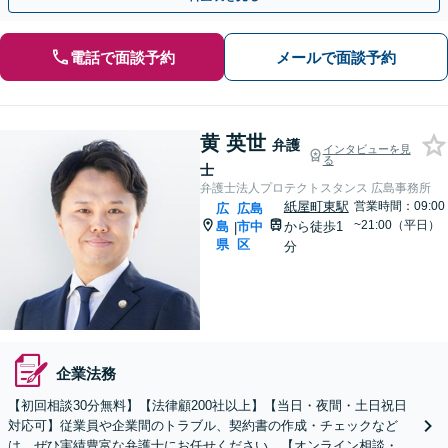
電話で面談予約
メールで面談予約
黄 英世
弁護
インタビューを見
る
士
弁護士法人プロテクトスタンス 広島事務所
紙屋町東駅
営業時間：09:00
広
広島
~21:00（平日）
島
市中
から徒歩1
|
県
区
分
企業法務
【初回相談30分無料】【法律顧200社以上】【当日・夜間・土日祝日
対応可】従業員や企業間のトラブル、契約書の作成・チェックなど
は、ぜひ実績豊富な弁護士にお任せください。【オンライン相談・電