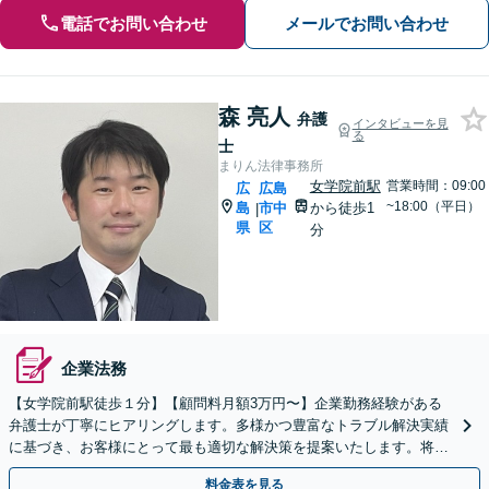
電話でお問い合わせ
メールでお問い合わせ
森 亮人
弁護
インタビューを見
る
士
まりん法律事務所
女学院前駅
営業時間：09:00
広
広島
~18:00（平日）
島
市中
から徒歩1
|
県
区
分
企業法務
【女学院前駅徒歩１分】【顧問料月額3万円〜】企業勤務経験がある
弁護士が丁寧にヒアリングします。多様かつ豊富なトラブル解決実績
に基づき、お客様にとって最も適切な解決策を提案いたします。将来
の同種トラブル防止のための提案も行います。
料金表を見る