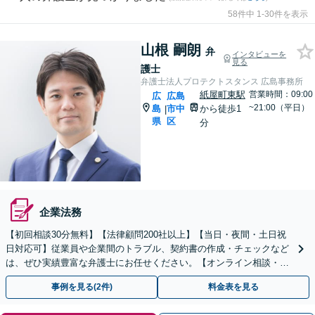
58件中 1-30件を表示
山根 嗣朗
弁
インタビューを
見る
護士
弁護士法人プロテクトスタンス 広島事務所
紙屋町東駅
営業時間：09:00
広
広島
~21:00（平日）
島
市中
から徒歩1
|
県
区
分
企業法務
【初回相談30分無料】【法律顧問200社以上】【当日・夜間・土日祝
日対応可】従業員や企業間のトラブル、契約書の作成・チェックなど
は、ぜひ実績豊富な弁護士にお任せください。【オンライン相談・電
子契約に対応】
事例を見る(2件)
料金表を見る