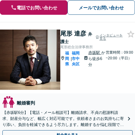
電話でお問い合わせ
メールでお問い合わせ
尾形 達彦
弁
インタビューを
見る
護士
尾形総合法律事務所
赤坂駅
か
営業時間：09:00
福
福岡
~20:00（平日）
岡
市中
ら徒歩6
|
県
央区
分
離婚審判
【赤坂駅6分】【電話・メール相談可】離婚請求、不貞の慰謝料請
求、財産分与など、幅広く対応可能です。依頼者さまのお気持ちに寄
り添い、負担を軽減できるよう尽力します。離婚するか悩む段階でも
ご相談ください。【休日・夜間面談可】