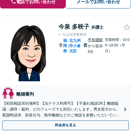
電話でお問い合わせ
メールでお問い合わせ
今泉 多映子
弁護士
いろは法律事務所
平和通駅
営業時間：10:0
福
北九州
0~18:00（平
岡
市小倉
から徒歩
|
県
北区
日）
5分
離婚審判
【初回相談30分無料】【法テラス利用可】【子連れ相談OK】離婚協
議・調停・裁判、どのフェーズでも対応いたします。男女双方から、
慰謝料請求、財産分与、熟年離婚などのご相談を多数いただいていま
す。女性目線で最善の解決策を提案します
料金表を見る