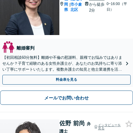
0~16:00（平
岡
市小倉
から徒歩
|
県
北区
日）
2分
離婚審判
【初回相談60分無料】離婚や不倫の慰謝料、親権でお悩みではありま
せんか？子育て経験のある女性弁護士が、あなたのお気持ちに寄り添
い丁寧にサポートいたします。複数弁護士の知見と他士業連携を活用
し、解決まで一貫して対応いたします。
料金表を見る
メールでお問い合わせ
佐野 前尚
弁
インタビューを
見る
護士