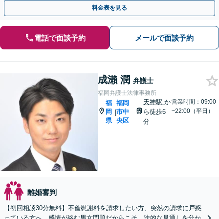
親権・養育費・面会交流／婚姻費用【休日・夜間相談可】
料金表を見る
電話で面談予約
メールで面談予約
成瀨 潤
弁護士
福岡弁護士法律事務所
天神駅
か
営業時間：09:00
福
福岡
~22:00（平日）
岡
市中
ら徒歩6
|
県
央区
分
離婚審判
【初回相談30分無料】不倫慰謝料を請求したい方、突然の請求に戸惑
っている方へ。感情が絡む男女問題だからこそ、法的な見通しを分か