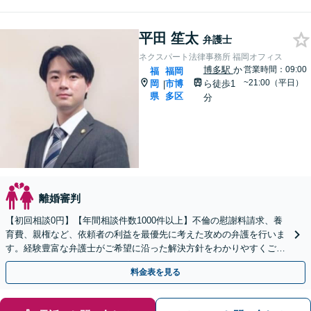
平田 笙太
弁護士
ネクスパート法律事務所 福岡オフィス
博多駅
か
営業時間：09:00
福
福岡
~21:00（平日）
岡
市博
ら徒歩1
|
県
多区
分
離婚審判
【初回相談0円】【年間相談件数1000件以上】不倫の慰謝料請求、養
育費、親権など、依頼者の利益を最優先に考えた攻めの弁護を行いま
す。経験豊富な弁護士がご希望に沿った解決方針をわかりやすくご提
案します。お気軽にお問合せ下さい。
料金表を見る