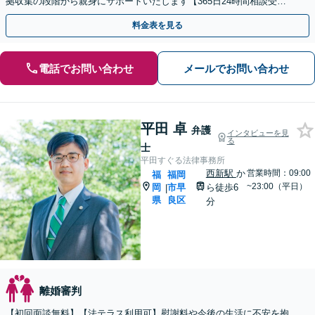
拠収集の段階から親身にサポートいたします【365日24時間相談受
付】【赤坂駅3分】【男女の弁護士が在籍】
料金表を見る
電話でお問い合わせ
メールでお問い合わせ
平田 卓
弁護
インタビューを見
る
士
平田すぐる法律事務所
西新駅
か
営業時間：09:00
福
福岡
~23:00（平日）
岡
市早
ら徒歩6
|
県
良区
分
離婚審判
【初回面談無料】【法テラス利用可】慰謝料や今後の生活に不安を抱