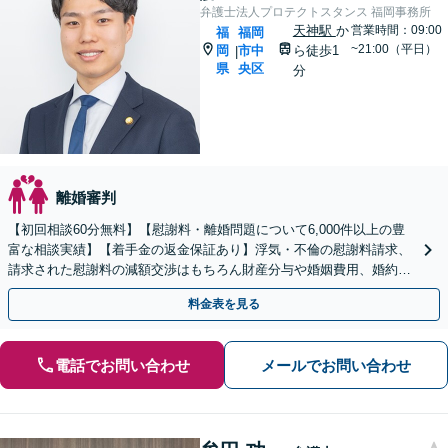
弁護士法人プロテクトスタンス 福岡事務所
天神駅
か
営業時間：09:00
福
福岡
~21:00（平日）
岡
市中
ら徒歩1
|
県
央区
分
離婚審判
【初回相談60分無料】【慰謝料・離婚問題について6,000件以上の豊
富な相談実績】【着手金の返金保証あり】浮気・不倫の慰謝料請求、
請求された慰謝料の減額交渉はもちろん財産分与や婚姻費用、婚約破
棄など様々な離婚・男女問題の解決実績が豊富です。
料金表を見る
電話でお問い合わせ
メールでお問い合わせ