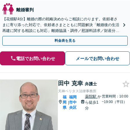
離婚審判
【花畑駅4分】離婚の際の戦略決めからご相談にのります。依頼者さ
まに寄り添った対応で、依頼者さまとともに問題解決「離婚後の生活
再建に関する相談にも対応」離婚協議・調停／慰謝料請求／財産分与
／親権・養育費・面会交流／婚姻費用など【子連れ相談可】
料金表を見る
電話でお問い合わせ
メールでお問い合わせ
田中 克幸
弁護士
天神ベリタス法律事務所
薬院駅
か
営業時間：10:00
福
福岡
~19:00（平日）
岡
市中
ら徒歩1
|
県
央区
分