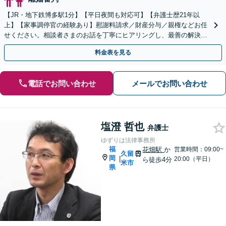
【JR・地下鉄博多駅1分】【平日夜間も対応可】【弁護士歴21年以
上】【家事調停官の経験あり】慰謝料請求／財産分与／親権などお任
せください。相談者さまのお話を丁寧にヒアリングし、最善の解決策
をご提案いたします
料金表を見る
電話でお問い合わせ
メールでお問い合わせ
塩澄 哲也
弁護士
ゆずりは法律事務所
福
花畑駅
か
営業時間：09:00~
久留
岡
|
20:00（平日）
ら徒歩4分
米市
県