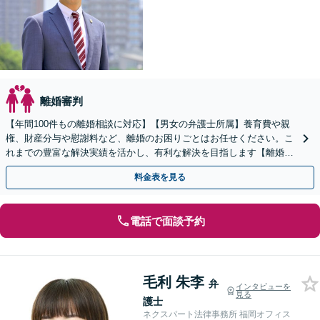
離婚審判
【年間100件もの離婚相談に対応】【男女の弁護士所属】養育費や親
権、財産分与や慰謝料など、離婚のお困りごとはお任せください。こ
れまでの豊富な解決実績を活かし、有利な解決を目指します【離婚・
男女問題の初回相談無料】休日・夜間相談にも対応
料金表を見る
電話で面談予約
毛利 朱李
弁
インタビューを
見る
護士
ネクスパート法律事務所 福岡オフィス