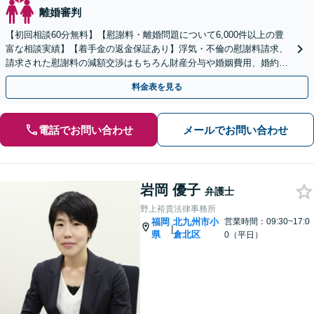
離婚審判
【初回相談60分無料】【慰謝料・離婚問題について6,000件以上の豊
富な相談実績】【着手金の返金保証あり】浮気・不倫の慰謝料請求、
請求された慰謝料の減額交渉はもちろん財産分与や婚姻費用、婚約破
棄など様々な離婚・男女問題の解決実績が豊富です。
料金表を見る
電話でお問い合わせ
メールでお問い合わせ
岩岡 優子
弁護士
野上裕貴法律事務所
福岡
北九州市小
営業時間：09:30~17:0
|
県
倉北区
0（平日）