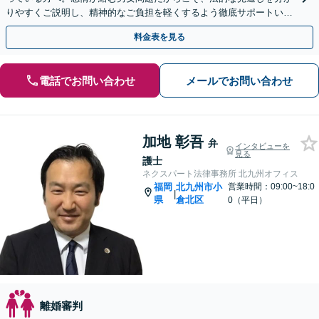
りやすくご説明し、精神的なご負担を軽くするよう徹底サポートいた
します。一人で悩まずご相談を。【天神駅徒歩5分】
料金表を見る
電話でお問い合わせ
メールでお問い合わせ
加地 彰吾
弁
インタビューを
見る
護士
ネクスパート法律事務所 北九州オフィス
福岡
北九州市小
営業時間：09:00~18:0
|
県
倉北区
0（平日）
離婚審判