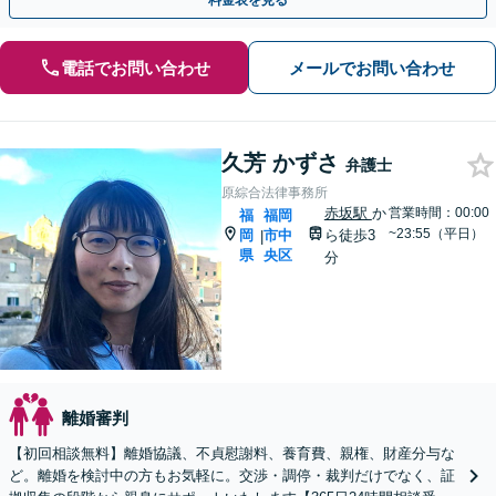
料金表を見る
電話でお問い合わせ
メールでお問い合わせ
久芳 かずさ
弁護士
原綜合法律事務所
赤坂駅
か
営業時間：00:00
福
福岡
~23:55（平日）
岡
市中
ら徒歩3
|
県
央区
分
離婚審判
【初回相談無料】離婚協議、不貞慰謝料、養育費、親権、財産分与な
ど。離婚を検討中の方もお気軽に。交渉・調停・裁判だけでなく、証