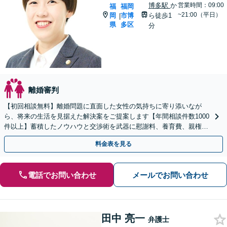
博多駅
か
営業時間：09:00
福
福岡
~21:00（平日）
岡
市博
ら徒歩1
|
県
多区
分
離婚審判
【初回相談無料】離婚問題に直面した女性の気持ちに寄り添いなが
ら、将来の生活を見据えた解決案をご提案します【年間相談件数1000
件以上】蓄積したノウハウと交渉術を武器に慰謝料、養育費、親権な
どの獲得を目指します【夜間・休日面談可】
料金表を見る
電話でお問い合わせ
メールでお問い合わせ
田中 亮一
弁護士