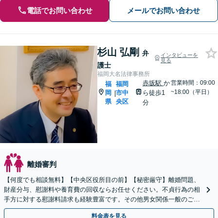
電話でお問い合わせ
メールでお問い合わせ
杉山 弘剛
弁
インタビューを
見る
護士
福岡大名法律事務所
赤坂駅
か
営業時間：09:00
福
福岡
~18:00（平日）
岡
市中
ら徒歩1
|
県
央区
分
離婚審判
【何度でも相談無料】【中央区役所目の前】【秘密厳守】離婚問題、
財産分与、慰謝料や養育費の回収ならお任せください。不貞行為の相
手方に対する慰謝料請求も経験豊富です。その他男女関係一般のご相
談も。【天神駅徒歩5分】
料金表を見る