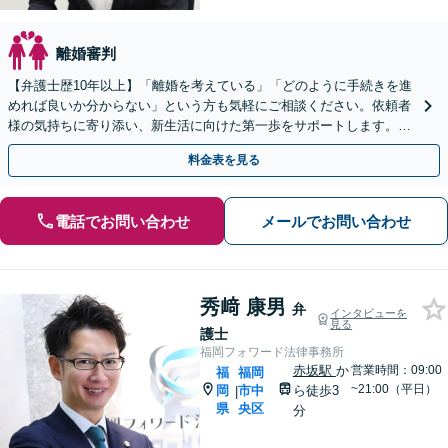
離婚審判
【弁護士歴10年以上】「離婚を考えている」「どのように手続きを進
めれば良いか分からない」という方も気軽にご相談ください。依頼者
様の気持ちに寄り添い、新生活に向けた第一歩をサポートします。
【駐車場あり】【子連れ相談可能】
料金表を見る
電話でお問い合わせ
メールでお問い合わせ
秀﨑 康男
弁
インタビューを
見る
護士
福岡フォワード法律事務所
赤坂駅
か
営業時間：09:00
福
福岡
~21:00（平日）
岡
市中
ら徒歩3
|
県
央区
分