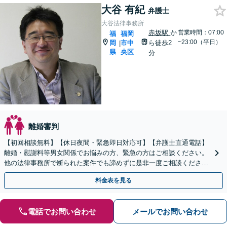
大谷 有紀
弁護士
大谷法律事務所
赤坂駅
か
営業時間：07:00
福
福岡
~23:00（平日）
岡
市中
ら徒歩2
|
県
央区
分
離婚審判
【初回相談無料】【休日夜間・緊急即日対応可】【弁護士直通電話】
離婚・慰謝料等男女関係でお悩みの方、緊急の方はご相談ください。
他の法律事務所で断られた案件でも諦めずに是非一度ご相談くださ
い。【福岡市中央区赤坂駅徒歩２分】
料金表を見る
電話でお問い合わせ
メールでお問い合わせ