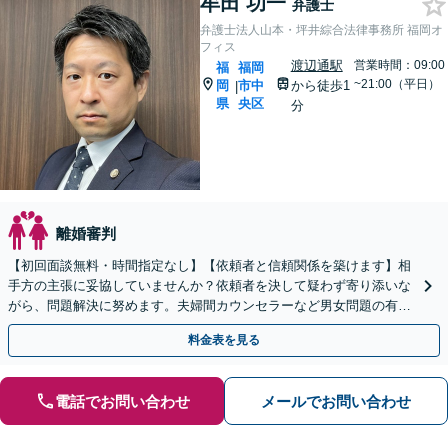
牟田 功一
弁護士
弁護士法人山本・坪井綜合法律事務所 福岡オ
フィス
渡辺通駅
営業時間：09:00
福
福岡
~21:00（平日）
岡
市中
から徒歩1
|
県
央区
分
離婚審判
【初回面談無料・時間指定なし】【依頼者と信頼関係を築けます】相
手方の主張に妥協していませんか？依頼者を決して疑わず寄り添いな
がら、問題解決に努めます。夫婦間カウンセラーなど男女問題の有資
格者の弁護士も在籍中。【土日祝・夜間早朝も対応】
料金表を見る
電話でお問い合わせ
メールでお問い合わせ