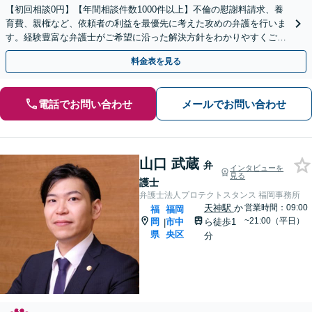
【初回相談0円】【年間相談件数1000件以上】不倫の慰謝料請求、養
育費、親権など、依頼者の利益を最優先に考えた攻めの弁護を行いま
す。経験豊富な弁護士がご希望に沿った解決方針をわかりやすくご提
案します。お気軽にお問合せ下さい。
料金表を見る
電話でお問い合わせ
メールでお問い合わせ
山口 武蔵
弁
インタビューを
見る
護士
弁護士法人プロテクトスタンス 福岡事務所
天神駅
か
営業時間：09:00
福
福岡
~21:00（平日）
岡
市中
ら徒歩1
|
県
央区
分