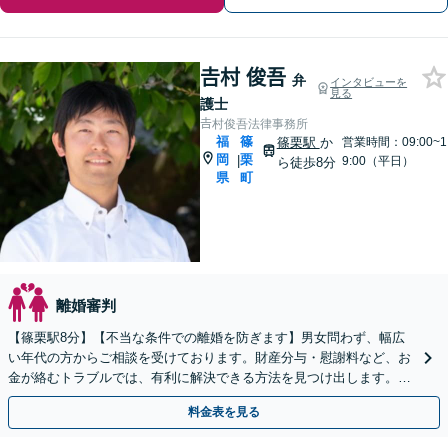
𠮷村 俊吾
弁
インタビューを
見る
護士
𠮷村俊吾法律事務所
福
篠
篠栗駅
か
営業時間：09:00~1
岡
栗
|
9:00（平日）
ら徒歩8分
県
町
離婚審判
【篠栗駅8分】【不当な条件での離婚を防ぎます】男女問わず、幅広
い年代の方からご相談を受けております。財産分与・慰謝料など、お
金が絡むトラブルでは、有利に解決できる方法を見つけ出します。ま
ずはお気軽にご相談ください【完全個室】
料金表を見る