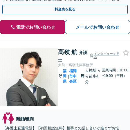
案します。お気軽にお問合せ下さい。
料金表を見る
電話でお問い合わせ
メールでお問い合わせ
髙嶺 航
弁護
インタビューを見
る
士
大前・高嶺法律事務所
天神駅
か
営業時間：10:00
福
福岡
~19:00（平日）
岡
市中
ら徒歩4
|
県
央区
分
離婚審判
【弁護士直通電話】【初回相談無料】相手との話し合いが進まずお悩