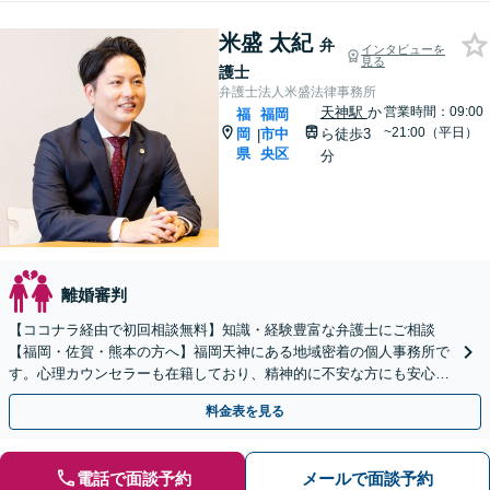
米盛 太紀
弁
インタビューを
見る
護士
弁護士法人米盛法律事務所
天神駅
か
営業時間：09:00
福
福岡
~21:00（平日）
岡
市中
ら徒歩3
|
県
央区
分
離婚審判
【ココナラ経由で初回相談無料】知識・経験豊富な弁護士にご相談
【福岡・佐賀・熊本の方へ】福岡天神にある地域密着の個人事務所で
す。心理カウンセラーも在籍しており、精神的に不安な方にも安心し
てご相談頂けます【忙しい方は事前予約で夜間休日対応可能】
料金表を見る
電話で面談予約
メールで面談予約