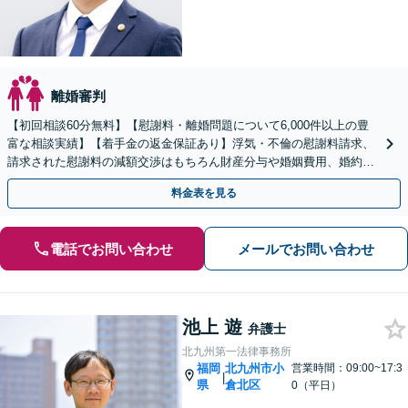
離婚審判
【初回相談60分無料】【慰謝料・離婚問題について6,000件以上の豊
富な相談実績】【着手金の返金保証あり】浮気・不倫の慰謝料請求、
請求された慰謝料の減額交渉はもちろん財産分与や婚姻費用、婚約破
棄など様々な離婚・男女問題の解決実績が豊富です。
料金表を見る
電話でお問い合わせ
メールでお問い合わせ
池上 遊
弁護士
北九州第一法律事務所
福岡
北九州市小
営業時間：09:00~17:3
|
県
倉北区
0（平日）