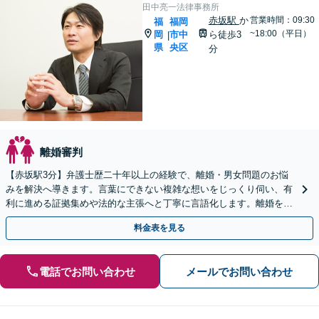
田中亮一法律事務所
赤坂駅
か
営業時間：09:30
福
福岡
~18:00（平日）
岡
市中
ら徒歩3
|
県
央区
分
離婚審判
【赤坂駅3分】弁護士歴二十年以上の経験で、離婚・男女問題のお悩
みを解決へ導きます。言葉にできない複雑な想いをじっくり伺い、有
利に進める証拠集めや法的な主張へと丁寧に言語化します。離婚をす
べきか悩んでいる段階でもご相談ください【初回相談無料】
料金表を見る
電話でお問い合わせ
メールでお問い合わせ