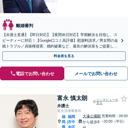
離婚審判
【弁護士直通】【即日対応】【夜間休日対応】早期解決を目指し、ス
ピーディーに対応！【Google口コミ高評価】慰謝料請求／男女間の金
銭トラブル／貞操権侵害、婚約破棄など、最良の解決策をご提案しま
す【リーズナブルな費用】【赤坂駅徒歩3分】
料金表を見る
電話でお問い合わせ
メールでお問い合わせ
富永 慎太朗
インタビューを
見る
弁護士
富永法律事務所
大濠公園駅
営業時間：09:00
福
福岡
~20:00（平日）
岡
市中
から徒歩9
|
県
央区
分