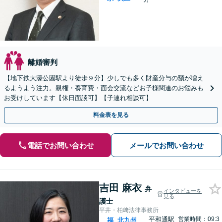
離婚審判
【地下鉄大濠公園駅より徒歩９分】少しでも多く財産分与の額が増え
るようよう注力。親権・養育費・面会交流などお子様関連のお悩みも
お受けしています【休日面談可】【子連れ相談可】
料金表を見る
電話でお問い合わせ
メールでお問い合わせ
吉田 麻衣
弁
インタビューを
見る
護士
平井・柏﨑法律事務所
平和通駅
営業時間：09:3
福
北九州