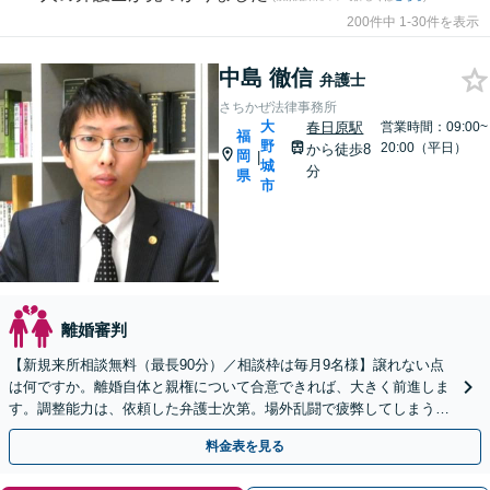
200件中 1-30件を表示
中島 徹信
弁護士
さちかぜ法律事務所
大
春日原駅
営業時間：09:00~
福
野
20:00（平日）
から徒歩8
岡
|
城
分
県
市
離婚審判
【新規来所相談無料（最長90分）／相談枠は毎月9名様】譲れない点
は何ですか。離婚自体と親権について合意できれば、大きく前進しま
す。調整能力は、依頼した弁護士次第。場外乱闘で疲弊してしまう前
に、私に任せてみませんか。
料金表を見る