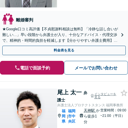
離婚審判
★Google口コミ高評価【不貞慰謝料相談は無料】「冷静な話し合いが
難しい...」早い段階から弁護士が入り、十分なアドバイス・代理交渉
で、精神的・時間的負担を軽減します【分かりやすい弁護士費用】
【経験と資料に基づく丁寧なご説明】納得を大切に
料金表を見る
電話で面談予約
メールでお問い合わせ
尾上 太一
弁
インタビューを
見る
護士
弁護士法人プロテクトスタンス 福岡事務所
天神駅
か
営業時間：09:00
福
福岡
~21:00（平日）
岡
市中
ら徒歩1
|
県
央区
分