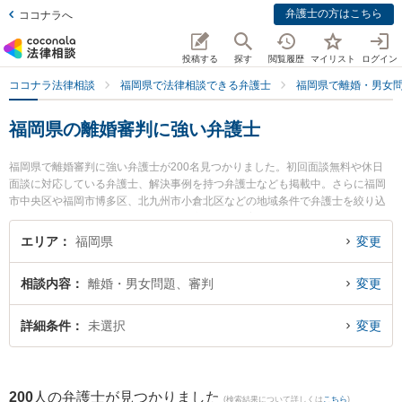
弁護士の方はこちら
ココナラへ
投稿する
探す
閲覧履歴
マイリスト
ログイン
ココナラ法律相談
福岡県で法律相談できる弁護士
福岡県で離婚・男女
福岡県の離婚審判に強い弁護士
福岡県で離婚審判に強い弁護士が200名見つかりました。初回面談無料や休日
面談に対応している弁護士、解決事例を持つ弁護士なども掲載中。さらに福岡
市中央区や福岡市博多区、北九州市小倉北区などの地域条件で弁護士を絞り込
めます。離婚・男女問題に関係する財産分与や養育費、親権等の細かな分野で
の絞り込み検索もでき便利です。特にさちかぜ法律事務所の中島 徹信弁護士や
エリア
福岡県
変更
福岡大名法律事務所の杉山 弘剛弁護士、ネクスパート法律事務所 北九州オフィ
スの藤家 寛之弁護士のプロフィール情報や弁護士費用、強みなどが注目されて
相談内容
離婚・男女問題、審判
変更
います。『福岡県で土日や夜間に発生した離婚審判のトラブルを今すぐに弁護
士に相談したい』『離婚審判のトラブル解決の実績豊富な近くの弁護士を検索
したい』『初回相談無料で離婚審判を法律相談できる福岡県内の弁護士に相談
詳細条件
未選択
変更
予約したい』などでお困りの相談者さんにおすすめです。
200
人の弁護士が見つかりました
(検索結果について詳しくは
こちら
)