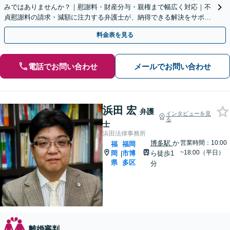
みではありませんか？｜慰謝料・財産分与・親権まで幅広く対応｜不
貞慰謝料の請求・減額に注力する弁護士が、納得できる解決をサポー
トします。【休日・夜間・WEB相談対応】【完全個室】
料金表を見る
電話でお問い合わせ
メールでお問い合わせ
浜田 宏
弁護
インタビューを見
る
士
浜田法律事務所
博多駅
か
営業時間：10:00
福
福岡
~18:00（平日）
岡
市博
ら徒歩1
|
県
多区
分
離婚審判