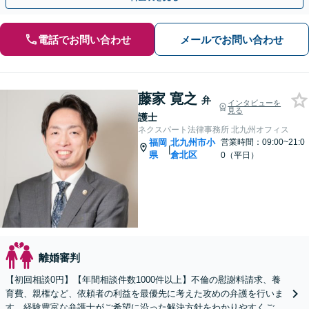
電話でお問い合わせ
メールでお問い合わせ
藤家 寛之
弁
インタビューを
見る
護士
ネクスパート法律事務所 北九州オフィス
福岡
北九州市小
営業時間：09:00~21:0
|
県
倉北区
0（平日）
離婚審判
【初回相談0円】【年間相談件数1000件以上】不倫の慰謝料請求、養
育費、親権など、依頼者の利益を最優先に考えた攻めの弁護を行いま
す。経験豊富な弁護士がご希望に沿った解決方針をわかりやすくご提