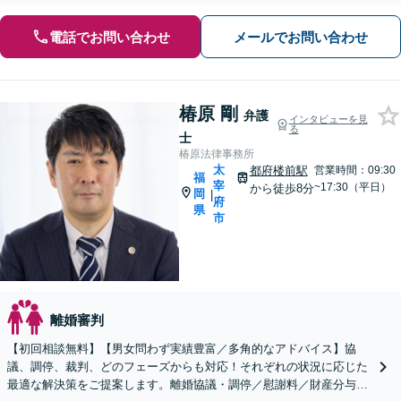
電話でお問い合わせ
メールでお問い合わせ
椿原 剛
弁護
インタビューを見
る
士
椿原法律事務所
太
都府楼前駅
営業時間：09:30
福
宰
~17:30（平日）
から徒歩8分
岡
|
府
県
市
離婚審判
【初回相談無料】【男女問わず実績豊富／多角的なアドバイス】協
議、調停、裁判、どのフェーズからも対応！それぞれの状況に応じた
最適な解決策をご提案します。離婚協議・調停／慰謝料／財産分与／