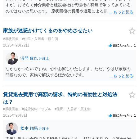
すが、おそらく仲介業者と建設会社は代理権の有無で争ってきている
のではないと思います。 原状回復の費用や遅延による損害金をどちら
が負担すべきかの問題だと思います。 原状回復費用については、賃借
人であった建設会社が負担しなければなりません。 損害金について
は、土地の明渡しが完了、仲介業者が原状回復の作業を行う、建設会
家族が迷惑かけてくるのをやめさせたい
社は原状回復の費用を支払う、という場合であれば、作業を行わない
#原状回復
#住民・入居者・買主側
のは仲介業者の責任です。 したがって、損害金の支払義務を負うのは
2025年9月22日
役にたった
1
仲介業者になると考えられます。 もし、原状回復工事は建設会社が行
うもので、土地の明渡しも完了していないのであれば、建設会社が損
濵門 俊也
弁護士
害金の支払い義務を負うことになると考えられます。
なかなかつらいですね。心中お察しいたします。ただ、やはり家族の
問題なので、家族で解決するほかないです。
賃貸退去費用で高額の請求、特約の有効性と対処法
は？
#原状回復
#賃貸契約トラブル
#住民・入居者・買主側
2025年9月8日
役にたった
1
松本 翔馬
弁護士
不当に過大な金額である印象を受けます。 類似の案件で、弁護士が代