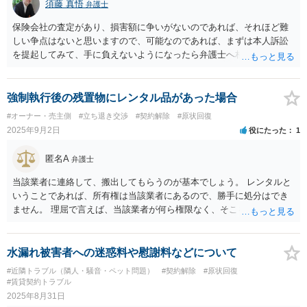
須藤 真悟
弁護士
保険会社の査定があり、損害額に争いがないのであれば、それほど難
しい争点はないと思いますので、可能なのであれば、まずは本人訴訟
を提起してみて、手に負えないようになったら弁護士へ相談するとい
う方法がよいと考えます。
強制執行後の残置物にレンタル品があった場合
#オーナー・売主側
#立ち退き交渉
#契約解除
#原状回復
2025年9月2日
役にたった
1
匿名A
弁護士
当該業者に連絡して、搬出してもらうのが基本でしょう。 レンタルと
いうことであれば、所有権は当該業者にあるので、勝手に処分はでき
ません。 理屈で言えば、当該業者が何ら権限なく、そこを占有してい
るので、撤去せよという請求をすることになります。滞納分云々とい
うのは、元賃貸人（建物所有者）との関係では理由となりません。
水漏れ被害者への迷惑料や慰謝料などについて
#近隣トラブル（隣人・騒音・ペット問題）
#契約解除
#原状回復
#賃貸契約トラブル
2025年8月31日