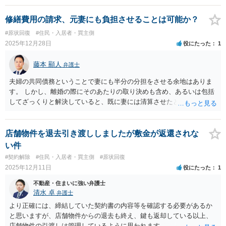
受け入れる必要はないでしょう。 管理会社が引用しているフローリン
グに関して「経過年数を考慮しない」というルールは、あくまで傷を
修繕費用の請求、元妻にも負担させることは可能か？
ピンポイントで直す「部分補修」に限った話です。今回のように「全
#原状回復
#住民・入居者・買主側
面貼り替え」を行う場合は、同じガイドライン（P14）のすぐ後に続
2025年12月28日
役にたった
1
く「なお、フローリング全体にわたっての毀損によりフローリング全
体を張り替えた場合は、経過年数を考慮するのが適当である」という
藤本 顯人
弁護士
注釈（なお書き）が適用されます。 したがって、6年強という入居期
間を考慮すれば、フローリングの残存価値は大きく減少しているはず
夫婦の共同債務ということで妻にも半分の分担をさせる余地はありま
であり、全面張替えの費用をあなたが全額負担するのは、実務上の原
す。 しかし、離婚の際にそのあたりの取り決めも含め、あるいは包括
状回復の範囲を明らかに超えていると思われます。 対処法としては、
してざっくりと解決していると、既に妻には清算させたという評価を
管理会社に対しガイドラインP14の『なお書き』を指摘して話し合わ
される可能性もあり、分担させられない可能性もあります。 現在の関
れることをおすすめします。
係性や養育費などの支払い漏れがないかなどの事情にもよりますが、
とりあえず元妻に事情を話して婚姻時の分担ということで半分請求し
店舗物件を退去引き渡ししましたが敷金が返還されな
てみてはいかがでしょうか。
い件
#契約解除
#住民・入居者・買主側
#原状回復
2025年12月11日
役にたった
1
不動産・住まいに強い弁護士
清水 卓
弁護士
より正確には、締結していた契約書の内容等を確認する必要があるか
と思いますが、店舗物件からの退去も終え、鍵も返却している以上、
店舗物件の引渡しは管理しているように思われます。 そして、賃貸