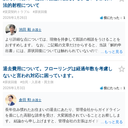
情報、建物の状況（写真等）を用意の上、お住まいの地域等の法律事
法的射程について
務所・弁護士に直接相談なさってみてください（この掲示板では弁護
#賃貸契約トラブル
#原状回復
士への相談依頼のやりとりはできないため、弁護士会でも借地関係の
2026年1月26日
役にたった
1
法律相談を実施しているかと思いますし、ココナラ法律相談に登録し
ている弁護士から探されてみてもよろしいかと思います）。
池田 毅
弁護士
より詳細な点については、現物を持参して面談の相談をうけることを
おすすめします。 なお、ご記載の文章だけからすると、当該「解約申
出書」には、原状回復については触れられていないので、特段新たな
合意はされておらず、賃貸借契約書記載の条項が存続しているように
感じます。
退去費用について。フローリングは経過年数を考慮し
ないと言われ対応に困っています。
#原状回復
#住民・入居者・買主側
2026年1月3日
役にたった
1
倉田 勲
弁護士
長年住み慣れたお住まいの退去にあたり、管理会社からガイドライン
を盾にした高額な請求を受け、大変困惑されていることとお察ししま
す。 結論から申し上げますと、管理会社の主張はガイドラインを自社
に都合よく解釈しているだけで法的に妥当ではありません。そのまま