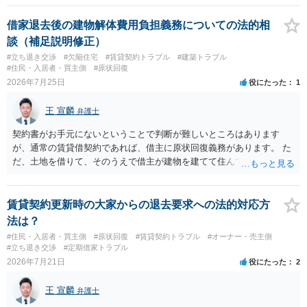
借家退去後の建物解体費用負担義務についての法的相
談（補足説明修正）
#立ち退き交渉
#欠陥住宅
#賃貸契約トラブル
#建築トラブル
#住民・入居者・買主側
#原状回復
2026年7月25日
役にたった
1
王 宣麟
弁護士
契約書がお手元にないということで判断が難しいところはあります
が、通常の賃貸借契約であれば、借主に原状回復義務があります。 た
だ、土地を借りて、そのうえで借主が建物を建てて住んでいたケース
とは異なり、地付き一戸建て住宅（貸主所有）自体を賃借していたの
であれば、建物を収去して土地を明渡す義務は原則生じないはずで
す。 その後、建物を平屋に立て替えた場合であっても、貸主の承諾を
賃貸契約更新時の大家からの退去要求への法的対応方
得ているのであれば、単純に費用を捻出した側に平屋の所有権が帰属
法は？
する、という話になるわけでもないように思います。 そのため、現
#住民・入居者・買主側
#原状回復
#賃貸契約トラブル
#オーナー・売主側
状、解体費用を負担することが明確な案件ではないため、まずは相手
#立ち退き交渉
#定期借家トラブル
に請求の根拠（なぜ当方が平屋の解体費用を負担しなければならない
2026年7月21日
役にたった
2
のか）を確認されてみてはいかがでしょうか。
王 宣麟
弁護士