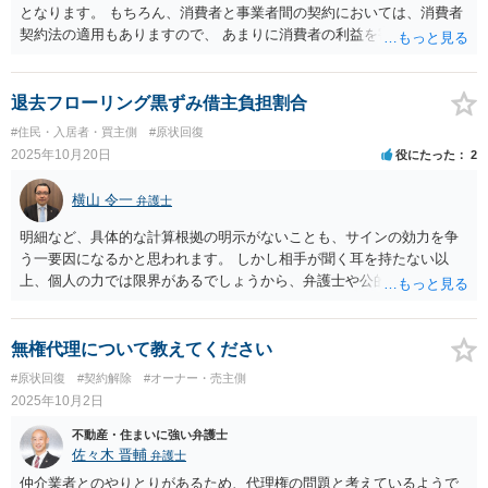
となります。 もちろん、消費者と事業者間の契約においては、消費者
契約法の適用もありますので、 あまりに消費者の利益を害するような
特約は、無効となる可能性があります。 本件では、ペット飼育を許可
しする条件として床と壁の全面張替え工事費を負担するという特約に
なっていますので、 必要性や合理性そのものは認められると思いま
退去フローリング黒ずみ借主負担割合
す。 ただし、あまりにも高額な場合、経過年数を考慮しないことが、
#住民・入居者・買主側
#原状回復
消費者の利益を害すると判断される余地はあると思われます。 安易に
2025年10月20日
役にたった
2
支払いには応じず、見積書や契約書を消費生活センターや弁護士に確
認してもらって対応した方がよいです。 消費者センターに繋がらかっ
横山 令一
弁護士
たとのことですが、また改めて相談してください。
明細など、具体的な計算根拠の明示がないことも、サインの効力を争
う一要因になるかと思われます。 しかし相手が聞く耳を持たない以
上、個人の力では限界があるでしょうから、弁護士や公的機関を利用
することをお勧めします。
無権代理について教えてください
#原状回復
#契約解除
#オーナー・売主側
2025年10月2日
不動産・住まいに強い弁護士
佐々木 晋輔
弁護士
仲介業者とのやりとりがあるため、代理権の問題と考えているようで