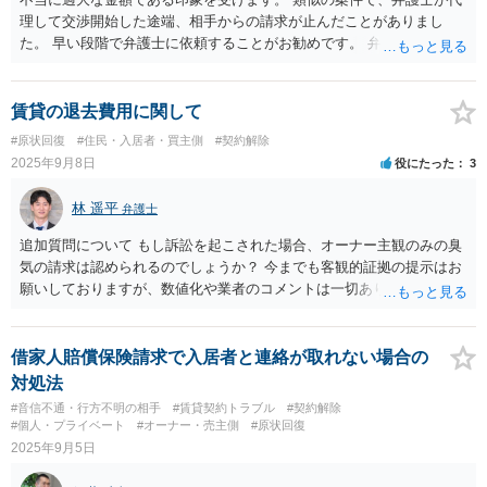
理して交渉開始した途端、相手からの請求が止んだことがありまし
た。 早い段階で弁護士に依頼することがお勧めです。 弁護士費用は、
依頼する内容によっても大きく異なります。
賃貸の退去費用に関して
#原状回復
#住民・入居者・買主側
#契約解除
2025年9月8日
役にたった
3
林 遥平
弁護士
追加質問について もし訴訟を起こされた場合、オーナー主観のみの臭
気の請求は認められるのでしょうか？ 今までも客観的証拠の提示はお
願いしておりますが、数値化や業者のコメントは一切ありません。こ
ちらは訴訟を起こされて不利になりますでしょうか？ →オーナーの主
観のみの臭気の請求は認められず、オーナーの請求が認められるため
には、客観的な証拠が必要です。訴訟を提起されたとしても、オーナ
借家人賠償保険請求で入居者と連絡が取れない場合の
ーの請求が認容される可能性は小さいと思います。
対処法
#音信不通・行方不明の相手
#賃貸契約トラブル
#契約解除
#個人・プライベート
#オーナー・売主側
#原状回復
2025年9月5日