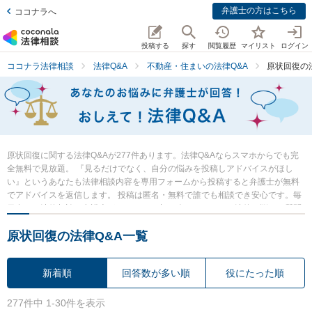
弁護士の方はこちら
ココナラへ
投稿する
探す
閲覧履歴
マイリスト
ログイン
ココナラ法律相談
法律Q&A
不動産・住まいの法律Q&A
原状回復の
原状回復に関する法律Q&Aが277件あります。法律Q&Aならスマホからでも完
全無料で見放題。 『見るだけでなく、自分の悩みを投稿しアドバイスがほし
い』というあなたも法律相談内容を専用フォームから投稿すると弁護士が無料
でアドバイスを返信します。 投稿は匿名・無料で誰でも相談でき安心です。毎
日多くの法律相談に弁護士がアドバイス中。 今すぐあなたの法律の悩み・質問
を検索・投稿し弁護士の知恵を借りて解決の一歩を踏み出しましょう。
原状回復の法律Q&A一覧
新着順
回答数が多い順
役にたった順
277件中 1-30件を表示