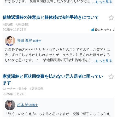
性があります。 反論書面は提出した方がよろしいかと思います。
グ上でそのまま使用することが、人の日常生活における建物の当然の
使用方法とはならない可能性がある、という点は念頭に置いておく必
要があります。 他方で、いくら敷金を入れているかが不明ですが、仮
借地返還時の注意点と解体後の法的手続きについて
に敷金全額の返還をしないことに加えて８万円の請求ということであ
#借地権
#原状回復
れば、その内容はいささか過大の疑念があります。 敷金が仮にゼロ、
2025年11月27日
役にたった
2
または敷金から控除される原状回復費用が８万円であれば、内訳次第
ですが、相応の請求である可能性は否定できません。 そのため、内訳
笹田 典宏
と明細を求めてみて、あとは納得の度合いに応じて調停等の手段を検
弁護士
討されてはいかがでしょうか。
ご自身で先方とやりとりをされているとのことですので、ご質問とは
少しずれてしまうかもしれませんが、次の点に注意されたほうがよろ
しいかと思います。 １ 借地権譲渡の可能性 借地権を所有者に売却で
きる可能性があります。契約期間が残存しているのであれば、単に返
還するのではなく、譲渡の可能性を検討してみてください。 ２ 個人
で交渉することについて 借地権の譲渡や、土地の返還の方法は個人で
家賃滞納と原状回復費を払わない元入居者に困ってい
ご対応されるのは難しいかと思います。お近くの弁護士に相談される
ます
ことをおすすめします。 ３ 解体について 解体をしてしまうと、借地
#オーナー・売主側
#原状回復
権は対抗要件を失ってしまいます（平たく言うと、その土地に借地権
2025年11月24日
を設定していることを他の人に主張できなくなってしまいます。）。
そのため、解体の時期については、慎重に検討されてください。
松本 治
弁護士
「強く」のとらえ方にもよると思いますが、交渉で相手にしてもらえ