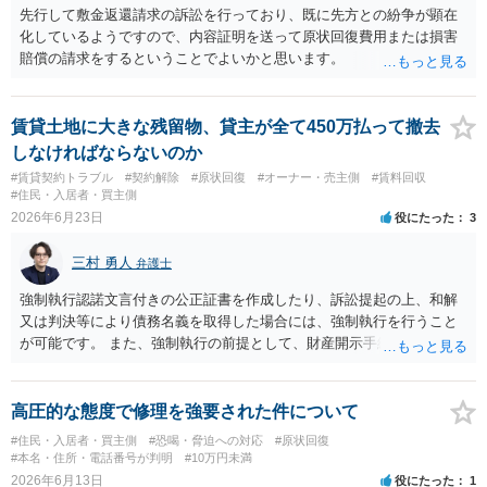
容を十分に確認し、不明点は弁護士に相談することをおすすめしま
先行して敷金返還請求の訴訟を行っており、既に先方との紛争が顕在
す。
化しているようですので、内容証明を送って原状回復費用または損害
賠償の請求をするということでよいかと思います。
賃貸土地に大きな残留物、貸主が全て450万払って撤去
しなければならないのか
#賃貸契約トラブル
#契約解除
#原状回復
#オーナー・売主側
#賃料回収
#住民・入居者・買主側
2026年6月23日
役にたった
3
三村 勇人
弁護士
強制執行認諾文言付きの公正証書を作成したり、訴訟提起の上、和解
又は判決等により債務名義を取得した場合には、強制執行を行うこと
が可能です。 また、強制執行の前提として、財産開示手続や第三者か
らの情報取得手続等により、財産調査を行うことも考えられます。 も
っとも、実際に回収できるかは相手方の資力次第です。 そのため、相
手方に差押え可能な財産が存在しない場合には、現実的には回収が困
高圧的な態度で修理を強要された件について
難となります。
#住民・入居者・買主側
#恐喝・脅迫への対応
#原状回復
#本名・住所・電話番号が判明
#10万円未満
2026年6月13日
役にたった
1