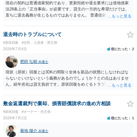
現在の契約は普通借家契約であり、更新拒絶や退去要求には借地借家
法28条上の「正当事由」が必要です。貸主の一方的な希望だけでは、
直ちに退去義務が生じるものではありません。 普通借家契約から定期
借家契約への切り替えは、既存の普通借家契約を合意解約したうえで
新たな定期借家契約を締結する形になりますが、これは任意の合意が
前提であり、借主が同意しなければ成立しません。 12年間の居住実
退去時のトラブルについて
績、子どもの学校や地域とのつながり、転居費用の準備が困難な事情
#原状回復
#住民・入居者・買主側
などは、借主側の強い居住継続の必要性として正当事由判断において
2026年7月4日
役にたった
2
重視される要素ですので、貸主側にかなり具体的な事情と立退料など
がない限り、更新拒絶が認められるハードルは一般的に高いと考えら
肥田 弘昭
弁護士
れます。 建物が未登記であること自体は、賃貸借契約の有効性を直ち
に否定するものではなく、引渡しがされていれば賃貸借の効力は原則
現状（原状）回復とは3DKの間取り全体を新品の状態にしなければな
有効とされています。 今後の交渉では、①現在は普通借家契約が継続
らないといけないという義務があるのでしょうか？との点はありませ
しており定期借家への変更に合意していないこと、②貸主側の事情
ん。経年劣化は貸主負担です。原状回復をめぐるトラブルとガイドラ
（誰が所有者で誰が実際に住む予定か等）を具体的に書面で説明して
インを国交省が出していますのでご参考にしてください。
ほしいこと、③自分たちの居住継続の必要性を丁寧に伝えること、を
基本方針としたうえで、仮に一定時期の退去を検討する場合には、立
敷金返還裁判で棄却、損害賠償請求の進め方相談
退料・引越費用・原状回復費用負担などの条件を明確にした書面を作
#原状回復
#オーナー・売主側
成することが重要です。 契約書では、更新条項・解除条項・期間の定
2026年7月1日
役にたった
1
め・定期借家に関する記載の有無、これまでの更新時の合意内容
（「今回で最後」などの文言）が、借主不利な特約として無効になり
菊地 陽介
得るかどうかも含めて検討ポイントになりますので、署名押印前に内
弁護士