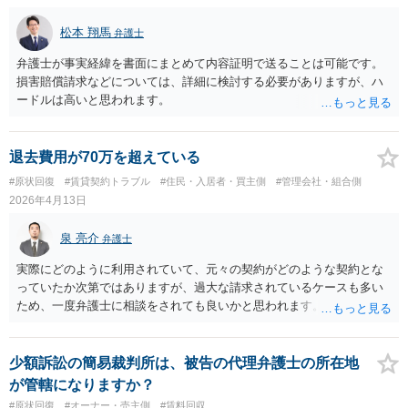
松本 翔馬
弁護士
弁護士が事実経緯を書面にまとめて内容証明で送ることは可能です。
損害賠償請求などについては、詳細に検討する必要がありますが、ハ
ードルは高いと思われます。
退去費用が70万を超えている
#原状回復
#賃貸契約トラブル
#住民・入居者・買主側
#管理会社・組合側
2026年4月13日
泉 亮介
弁護士
実際にどのように利用されていて、元々の契約がどのような契約とな
っていたか次第ではありますが、過大な請求されているケースも多い
ため、一度弁護士に相談をされても良いかと思われます。
少額訴訟の簡易裁判所は、被告の代理弁護士の所在地
が管轄になりますか？
#原状回復
#オーナー・売主側
#賃料回収