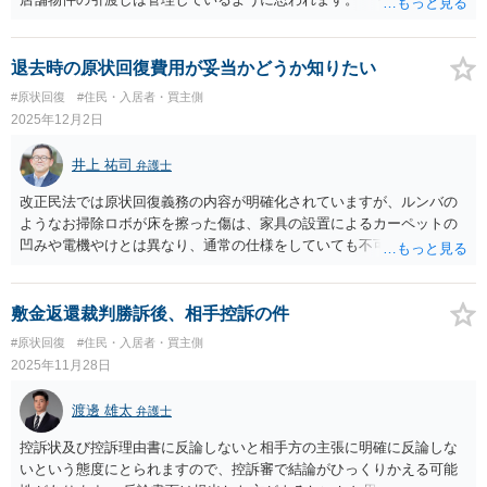
借契約を引き継いでいると思われる現オーナーに対して敷金返還請求
を行うことも法律的に可能ではないかと思われます。 ご自身での対
応が難しそうであれば、お手もとにある契約書等の契約関係書類を持
退去時の原状回復費用が妥当かどうか知りたい
参の上、お住まいの地域の法律事務所•弁護士に相談してみることもご
#原状回復
#住民・入居者・買主側
検討ください。
2025年12月2日
井上 祐司
弁護士
改正民法では原状回復義務の内容が明確化されていますが、ルンバの
ようなお掃除ロボが床を擦った傷は、家具の設置によるカーペットの
凹みや電機やけとは異なり、通常の仕様をしていても不可避的に生じ
る傷とはいいがたいと考えますので、管理会社の請求にも一理あると
思われます。 また、通常損耗や経年劣化は文字通り、「一定の長期間
人が住む」ことを前提に、発生した損害を区分する概念として成り立
敷金返還裁判勝訴後、相手控訴の件
った経緯がありますが、 ・新築物件に半年 という点からは、そのよう
#原状回復
#住民・入居者・買主側
な短期間で生じた傷は通常損耗や経年劣化にはあたらない、という帰
2025年11月28日
結が自然と思われます。 貸主側からしても、新築にわずか半年間の居
住で、床に掃除ロボットで生じた傷がありそれを自己負担で修繕しな
渡邊 雄太
弁護士
ければならない、という結論ともなれば、理不尽に感じることはある
意味自然でしょう。 この点、 >掃除ロボットはあくまで通常の生活の
控訴状及び控訴理由書に反論しないと相手方の主張に明確に反論しな
中で使用しており、乱暴に扱ったり、家具を引きずったりといった心
いという態度にとられますので、控訴審で結論がひっくりかえる可能
当たりは一切ありません。 とありますが、掃除ロボットをフローリン