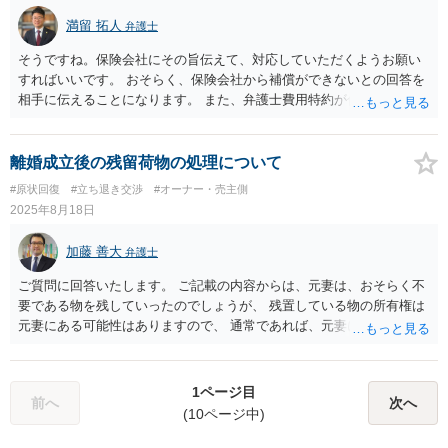
満留 拓人
弁護士
そうですね。保険会社にその旨伝えて、対応していただくようお願い
すればいいです。 おそらく、保険会社から補償ができないとの回答を
相手に伝えることになります。 また、弁護士費用特約が付いているの
であれば、保険会社と相談して弁護士委任も検討されれば良いかと思
われます。
離婚成立後の残留荷物の処理について
#原状回復
#立ち退き交渉
#オーナー・売主側
2025年8月18日
加藤 善大
弁護士
ご質問に回答いたします。 ご記載の内容からは、元妻は、おそらく不
要である物を残していったのでしょうが、 残置している物の所有権は
元妻にある可能性はありますので、 通常であれば、元妻に対し、残置
物の所有権放棄と元夫が残置物を処分していいかの確認を取った上
で、処分することにはなります。 もっとも、元夫婦の関係性でそのよ
うなことをすることが現実的かという問題はありますが。 費用の点
1ページ目
前へ
次へ
は、請求することもできますが、残念ながら、処分する側が負担する
(10ページ中)
場合が多いです。 ご参考にしていただけますと幸いです。