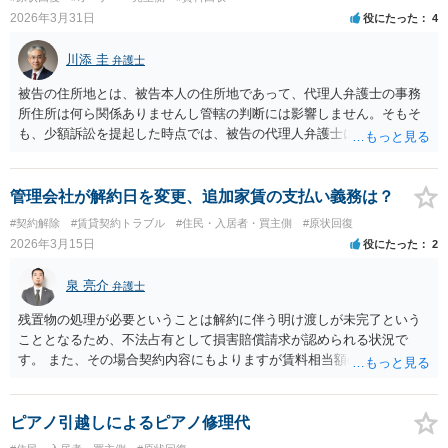
2026年3月31日
役にたった
4
川添 圭
弁護士
被告の住所地とは、被告本人の住所地であって、代理人弁護士の事務
所住所は何ら関係ありませんし管轄の判断には影響しません。そもそ
も、少額訴訟を提起した時点では、被告の代理人弁護士には民事訴訟
法の訴訟代理人としての地位はまだないからです。
管理会社が解約日を変更、追加家賃の支払い義務は？
#契約解除
#賃貸契約トラブル
#住民・入居者・買主側
#原状回復
2026年3月15日
役にたった
2
泉 亮介
弁護士
残置物の処理が必要ということは解約に伴う明け渡しが未完了という
こととなるため、不法占有として損害賠償請求が認められる状況で
す。 また、その場合契約内容にもよりますが賃料相当額の二倍程度ま
で請求が認められる可能性があるでしょう。
ピアノ引越しによるピアノ修理代