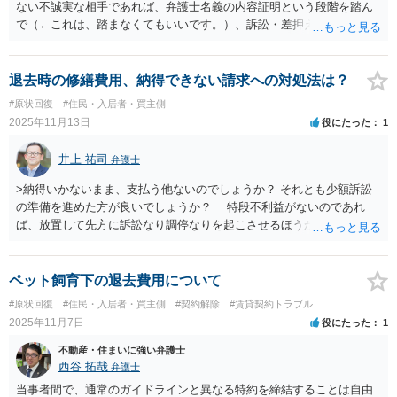
ない不誠実な相手であれば、弁護士名義の内容証明という段階を踏ん
で（←これは、踏まなくてもいいです。）、訴訟・差押えというの
が、（弁護士の感覚からすると）オーソドックスな流れではありま
す。ビジネス上しかつながっていない相手であれば、ちゅうちょする
必要もないように思います。
退去時の修繕費用、納得できない請求への対処法は？
#原状回復
#住民・入居者・買主側
2025年11月13日
役にたった
1
井上 祐司
弁護士
>納得いかないまま、支払う他ないのでしょうか？ それとも少額訴訟
の準備を進めた方が良いでしょうか？ 特段不利益がないのであれ
ば、放置して先方に訴訟なり調停なりを起こさせるほうが良いと思い
ますが、おそらく敷引特約があるため、相談者が敷金を返還してもら
う必要があるのでしょうから、その場合には訴訟によったほうが良い
と思います。 >「国土交通省のガイドラインは法的効力や遵守すべき
ペット飼育下の退去費用について
ものではない」 ということはありませんし、請求がどんどん減額さ
#原状回復
#住民・入居者・買主側
#契約解除
#賃貸契約トラブル
れていることから、根拠のある請求とは思えません。
2025年11月7日
役にたった
1
不動産・住まいに強い弁護士
西谷 拓哉
弁護士
当事者間で、通常のガイドラインと異なる特約を締結することは自由