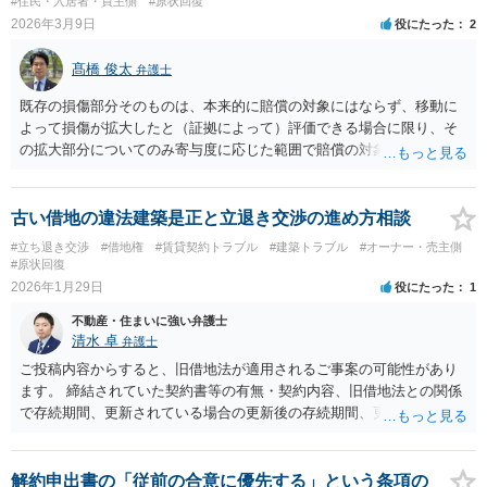
#住民・入居者・買主側
#原状回復
2026年3月9日
役にたった
2
髙橋 俊太
弁護士
既存の損傷部分そのものは、本来的に賠償の対象にはならず、移動に
よって損傷が拡大したと（証拠によって）評価できる場合に限り、そ
の拡大部分についてのみ寄与度に応じた範囲で賠償の対象となり得る
という整理になると考えられます。いずれにしましても、響板の損傷
ということになると、音の伸びの長短、響きの強弱、共鳴の程度など
にも関わる問題と思われますので、拡大部分に関する立証のハードル
古い借地の違法建築是正と立退き交渉の進め方相談
は相応に高いように思われます。 本件についての当方の回答は以上と
#立ち退き交渉
#借地権
#賃貸契約トラブル
#建築トラブル
#オーナー・売主側
なりますが、参考になりましたら幸いです。
#原状回復
2026年1月29日
役にたった
1
不動産・住まいに強い弁護士
清水 卓
弁護士
ご投稿内容からすると、旧借地法が適用されるご事案の可能性があり
ます。 締結されていた契約書等の有無・契約内容、旧借地法との関係
で存続期間、更新されている場合の更新後の存続期間、更新拒絶が可
能な時期・正当事由の有無等、建物の客観的状況、建物の利用状況・
建物を利用している人の属性、建物買取請求権が行使される可能性
等、色々と確認する事項があろうかと思います。 契約書、借地契約の
解約申出書の「従前の合意に優先する」という条項の