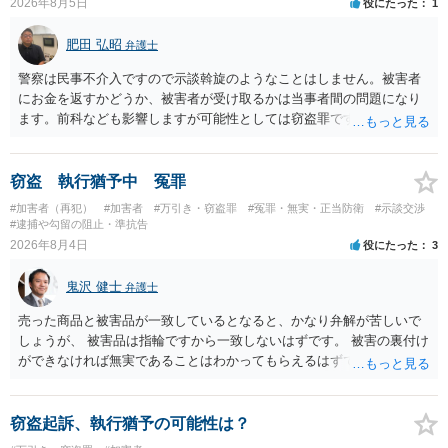
2026年8月5日
役にたった
1
いうのが実感です。
肥田 弘昭
弁護士
警察は民事不介入ですので示談斡旋のようなことはしません。被害者
にお金を返すかどうか、被害者が受け取るかは当事者間の問題になり
ます。前科なども影響しますが可能性としては窃盗罪ですので、逮捕
勾留や略式起訴などの可能性もあります。ご参考にしてください。
窃盗 執行猶予中 冤罪
#加害者（再犯）
#加害者
#万引き・窃盗罪
#冤罪・無実・正当防衛
#示談交渉
#逮捕や勾留の阻止・準抗告
2026年8月4日
役にたった
3
鬼沢 健士
弁護士
売った商品と被害品が一致しているとなると、かなり弁解が苦しいで
しょうが、 被害品は指輪ですから一致しないはずです。 被害の裏付け
ができなければ無実であることはわかってもらえるはずです。
窃盗起訴、執行猶予の可能性は？