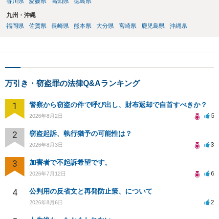
香川県
愛媛県
高知県
徳島県
九州・沖縄
福岡県
佐賀県
長崎県
熊本県
大分県
宮崎県
鹿児島県
沖縄県
万引き・窃盗罪の法律Q&Aランキング
1
警察から窃盗の件で呼び出し、財布返却で自首すべきか？
5
2026年8月2日
2
窃盗起訴、執行猶予の可能性は？
3
2026年8月3日
3
加害者で不起訴希望です。
6
2026年7月12日
4
公判用の反省文と再発防止策、について
2
2026年8月6日