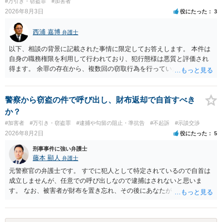
#万引き・窃盗罪
#加害者
2026年8月3日
役にたった
3
西浦 嘉博
弁護士
以下、相談の背景に記載された事情に限定してお答えします。 本件は
自身の職務権限を利用して行われており、犯行態様は悪質と評価され
得ます。 余罪の存在から、複数回の窃取行為を行っていたことも悪質
性に加味されます。 また、被害額も窃盗事案としては多額の部類に入
ると思われます。 他方、余罪を含めた全額を弁済していることは、被
害者の経済的損害の回復として有利に斟酌されます。 また、前科前歴
警察から窃盗の件で呼び出し、財布返却で自首すべき
を有しないことも、規範意識が鈍磨しきっているとまでは言えず、有
か？
利な点です。 その他、家族の監督等の情状証拠を適切に提出すること
#加害者
#万引き・窃盗罪
#逮捕や勾留の阻止・準抗告
#不起訴
#示談交渉
で、私見ですが、執行猶予判決を視野に入れることが可能な事案と思
2026年8月2日
役にたった
5
われます。 上記、一つの意見として参考ください。
刑事事件に強い弁護士
藤本 顯人
弁護士
元警察官の弁護士です。 すでに犯人として特定されているので自首は
成立しませんが、任意での呼び出しなので逮捕はされないと思いま
す。 なお、被害者が財布を置き忘れ、その後にあなたがトイレに入
り、再び被害者がトイレに戻ったら財布が無かったような事情がある
と言い逃れはかなり厳しいものと思います。