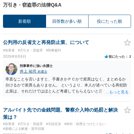
万引き・窃盗罪の法律Q&A
新着順
回答数が多い順
役にたった順
公判用の反省文と再発防止策、について
#加害者
#万引き・窃盗罪
#刑事裁判
2026年8月6日
役にたった
2
刑事事件に強い弁護士
井上 祐司
弁護士
率直なことを言いますと、手書きかＰＣかで差異はなく、まとめるか
分けるかで差異もありません。 というより、本人が述べている再犯防
止策は、それだけではほとんど考慮してもらえないと思った方が良い
です。 提出するのであれば、 ・具体的に自身が受けているプログラム
やカウンセリング・治療の内容 ・利用している再犯防止策（例えば保
護観察所と連携した職業支援の内容や具体的な就労・監督状況） ・監
アルバイト先での金銭問題、警察介入時の処罰と解決
督者の証言 など、証拠で担保された客観性と実現可能性があるもので
策は？
なければあまり意味がありません。 もともと執行猶予が狙える事案で
#加害者
#万引き・窃盗罪
#示談交渉
#前科・前歴をつけたくない
あれば本人の反省の言葉だけで十分であり、実刑となるか微妙な事案
#逮捕による解雇・退学回避
では、本人が再発防止策をいくら述べてもほとんど効果は望めないと