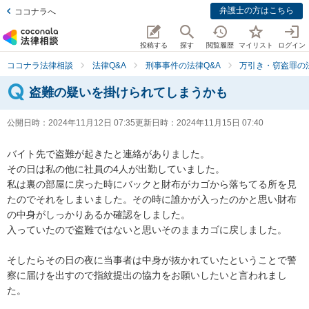
弁護士の方はこちら
ココナラへ
投稿する
探す
閲覧履歴
マイリスト
ログイン
ココナラ法律相談
法律Q&A
刑事事件の法律Q&A
万引き・窃盗罪の法
盗難の疑いを掛けられてしまうかも
公開日時：
2024年11月12日 07:35
更新日時：
2024年11月15日 07:40
バイト先で盗難が起きたと連絡がありました。

その日は私の他に社員の4人が出勤していました。

私は裏の部屋に戻った時にバックと財布がカゴから落ちてる所を見
たのでそれをしまいました。その時に誰かが入ったのかと思い財布
の中身がしっかりあるか確認をしました。

入っていたので盗難ではないと思いそのままカゴに戻しました。

そしたらその日の夜に当事者は中身が抜かれていたということで警
察に届けを出すので指紋提出の協力をお願いしたいと言われまし
た。
