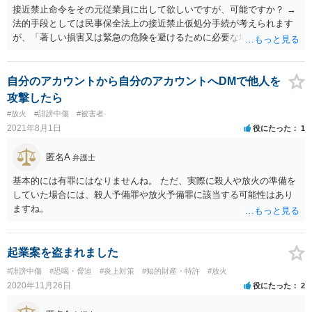
接近禁止命令をその元従業員に出して欲しいですが、可能ですか？ →
法的手段としては民事保全法上の接近禁止仮処分手続が考えられます
が、「著しい損害又は緊急の危険を避けるために必要な場合」（保全
の必要性）であることを疎明する必要があります。この保全の必要性
のハードルは一般的に高いので、過去に支店に来て営業妨害を現にし
たことがあるなどの会社に著しい損害や緊急の危険が生じることを裏
自分のアカウントから自分のアカウントへDMで他人を
付ける事情がなければ保全の必要性が認められる可能性は低いと思わ
攻撃したら
れます。この場では一般的な回答しかできませんので、法務担当の方
#放火
#誹謗中傷
#被害者
とよくご相談ください。
2021年8月1日
役にたった
1
匿名A
弁護士
基本的には有罪にはなりませんね。 ただ、実際に殺人や放火の準備を
していた場合には、殺人予備罪や放火予備罪に該当する可能性はあり
ますね。
起業案を盗まれました
#誹謗中傷
#恐喝・脅迫
#炎上対策
#知的財産・特許
#放火
2020年11月26日
役にたった
2