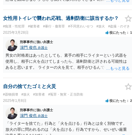
った とすれば、失火責任法でいう重過失＝ほとんど故意に近い過失は
認められる可能性が高いのでは、と考えます。
女性用トイレで襲われ応戦、過剰防衛に該当するか？
#痴漢・性犯罪
#被害者
#暴行・傷害罪
#不同意わいせつ
#放火
#盗撮・のぞき
2025年3月28日
役にたった
1
刑事事件に強い弁護士
濵門 俊也
弁護士
男女の対格差はあったとしても、素手の相手にライターという武器を
使用し、相手に火を点けてしまったら、過剰防衛と評される可能性は
あると思います。 ライターの火を見て、相手がひるんでしまった場
合、「急迫不正の侵害」自体がなくなるという場合もあり得ます。
自分の捨てたゴミと火災
#器物損壊
#放火
#加害者
#冤罪・無実・正当防衛
2025年1月8日
役にたった
2
刑事事件に強い弁護士
濵門 俊也
弁護士
「ライターを捨てた」行為と「火を点ける」行為とは全く別物です。
放火の罪に問われるのは「火を点ける」行為ですから、せいぜい厳重