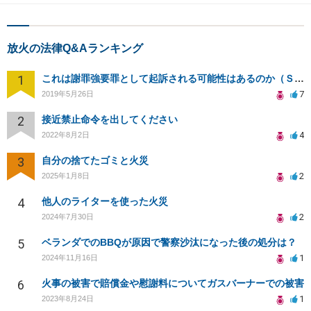
放火の法律Q&Aランキング
1
これは謝罪強要罪として起訴される可能性はあるのか（ＳＮＳ）
7
2019年5月26日
2
接近禁止命令を出してください
4
2022年8月2日
3
自分の捨てたゴミと火災
2
2025年1月8日
4
他人のライターを使った火災
2
2024年7月30日
5
ベランダでのBBQが原因で警察沙汰になった後の処分は？
1
2024年11月16日
6
火事の被害で賠償金や慰謝料についてガスバーナーでの被害
1
2023年8月24日