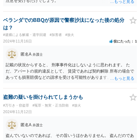
注意を受けるだけでしょう。
ベランダでのBBQが原因で警察沙汰になった後の処分
は？
#逮捕による解雇・退学回避
#加害者
#放火
2024年11月16日
役にたった
1
匿名A
弁護士
記載の状況からすると、 刑事事件化はしないように思われます。 た
だ、アパートの規約違反として、 賃貸であれば契約解除 所有の場合で
あっても損害賠償などの請求を受ける可能性があります。
盗難の疑いを掛けられてしまうかも
#万引き・窃盗罪
#冤罪・無実・正当防衛
#放火
2024年11月12日
匿名A
弁護士
盗んでいないのであれば、 その旨いうほかありません。 盗んだのであ