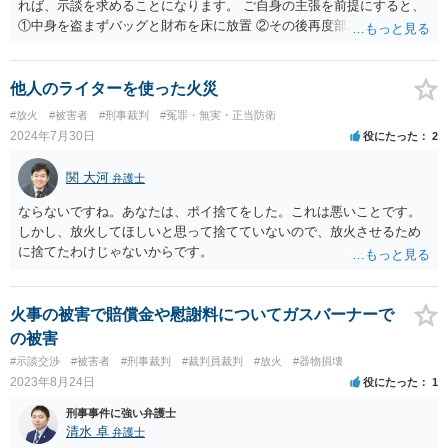
れば、示談を求めることになります。 ご自身の主張を前提にすると、
①中身を盗まずバッグと財布を床に放置 ②その後再度部屋に入って財
布からお金をとる といった不自然な行動を犯人がとったことになりま
す。 また、外部犯の可能性がないのであれば、上記①②の行動が可能
であった人物を絞り込むことになるでしょう。 バッグと財布が散らば
他人のライターを使った火災
っているという不自然な状況を目にしたにもかかわらず、 報告をして
#放火
#被害者
#刑事裁判
#冤罪・無実・正当防衛
いないこと 無頓着であったといっても、 自分の荷物ではなく、被害の
2024年7月30日
役にたった
2
有無の確認ができないのに、中身の確認を勝手にしたこととの整合性
がとれないことなどは指摘されるでしょう。
関 大河
弁護士
ならないですね。あなたは、ポイ捨てをした。これは悪いことです。
しかし、放火してほしいと思って捨てていないので、放火させるため
に捨てたわけじゃないからです。
火事の被害で賠償金や慰謝料についてガスバーナーで
の被害
#示談交渉
#被害者
#刑事裁判
#裁判員裁判
#放火
#器物損壊
2023年8月24日
役にたった
1
刑事事件に強い弁護士
清水 卓
弁護士