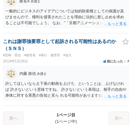
匿名A
弁護士
一般的にビジネスのアイデアについては知的財産権としての保護が及
びませんので、権利を侵害されたことを理由に法的に差し止めを求め
ることは不可能でしょう。 なお、“「京都アニメーション放火殺人事
件」の二の舞“のくだりは脅迫罪に当たりうるところですので、間違っ
ても前澤氏関係者宛てに書かないように気をつけてください。
これは謝罪強要罪として起訴される可能性はあるのか
（ＳＮＳ）
#恐喝・脅迫
#被害者
#暴行・傷害罪
#放火
2019年5月26日
役にたった
7
内藤 政信
弁護士
許してほしいなら土下座の動画を上げろ、ということは、上げなけれ
ば 許さないという意味ですね。 許さないという表現は、相手の自由や
身体に対する害悪の告知と見ら れる可能性がありますね。 その言葉の
裏には、上げなければ、なにをするかわからないという意 図がありま
すからね。 ただし、具体的な行為が明示されていないので違法性は低
いと見られ るので、事情聴取はあっても、逮捕まではないでしょう。
1ページ目
前へ
次へ
(1ページ中)