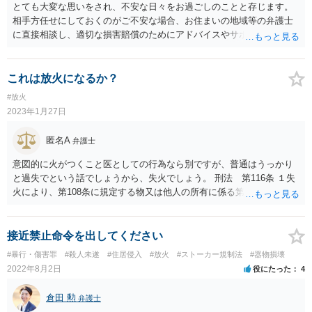
とても大変な思いをされ、不安な日々をお過ごしのことと存じます。
相手方任せにしておくのがご不安な場合、お住まいの地域等の弁護士
に直接相談し、適切な損害賠償のためにアドバイスやサポートをして
もらうのが望ましいかもしれません（失火法の重過失該当性、請求で
きる損害項目、立証のために必要となる証拠等についてアドバイスを
受け、今のうちから準備しておくことも考えられます）。 また、賠償
これは放火になるか？
漏れ等のないよう、あなたの自宅で加入していた火災保険の内容も確
#放火
認しておくとよろしいかと思います。 なお、今回の火災の件、刑法の
2023年1月27日
失火罪や重過失失火罪等に該当する可能性があるかと思われますが、
警察が立件•捜査しているのかについても確認しておくことも考えられ
匿名A
弁護士
ます。 【参考】失火ノ責任ニ関スル法律 民法第七百九条ノ規定ハ失火
ノ場合ニハ之ヲ適用セス但シ失火者ニ重大ナル過失アリタルトキハ此
意図的に火がつくこと医としての行為なら別ですが、普通はうっかり
ノ限ニ在ラス 【参考】刑法 （失火） 第百十六条 失火により、第百
と過失でという話でしょうから、失火でしょう。 刑法 第116条 １失
八条に規定する物又は他人の所有に係る第百九条に規定する物を焼損
火により、第108条に規定する物又は他人の所有に係る第109条に規定
した者は、五十万円以下の罰金に処する。 ２ 失火により、第百九条
する物を焼損した者は、50万円以下の罰金に処する。 ２失火により、
に規定する物であって自己の所有に係るもの又は第百十条に規定する
第109条に規定する物であって自己の所有に係るもの又は第110条に規
物を焼損し、よって公共の危険を生じさせた者も、前項と同様とす
定する物を焼損し、よって公共の危険を生じさせた者も、前項と同様
接近禁止命令を出してください
る。 （業務上失火等） 第百十七条の二 第百十六条又は前条第一項の
とする。
#暴行・傷害罪
#殺人未遂
#住居侵入
#放火
#ストーカー規制法
#器物損壊
行為が業務上必要な注意を怠ったことによるとき、又は重大な過失に
2022年8月2日
役にたった
4
よるときは、三年以下の禁錮又は百五十万円以下の罰金に処する。
倉田 勲
弁護士