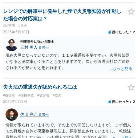
レンジでの解凍中に発生した煙で火災報知器が作動し
た場合の対応策は？
#加害者
#放火
2026年5月10日
役にたった
2
刑事事件に強い弁護士
三村 勇人
弁護士
現在火災になっていないので、１１９番通報不要ですが、火災報知器
がなると消防車がくることもありますので、次から管理会社にご連絡
されるのが良いかと思われます。
失火法の重過失が認められるには
#被害者
#物損事故
#被害者
#放火
2025年5月2日
役にたった
2
佐山 亮介
弁護士
情報が限られていますので、その上での回答になりますが、 まず個人
での野焼き自体が廃棄物処理法上、原則禁止されていますし、 乾燥注
意報を認知しながら しかも個人では火消しできない範囲の野焼きを行