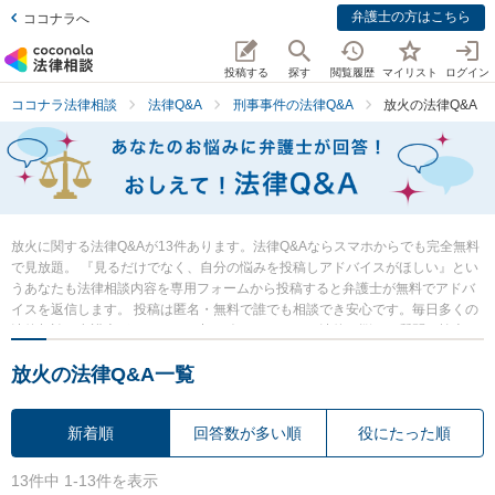
弁護士の方はこちら
ココナラへ
投稿する
探す
閲覧履歴
マイリスト
ログイン
ココナラ法律相談
法律Q&A
刑事事件の法律Q&A
放火の法律Q&A
放火に関する法律Q&Aが13件あります。法律Q&Aならスマホからでも完全無料
で見放題。 『見るだけでなく、自分の悩みを投稿しアドバイスがほしい』とい
うあなたも法律相談内容を専用フォームから投稿すると弁護士が無料でアドバ
イスを返信します。 投稿は匿名・無料で誰でも相談でき安心です。毎日多くの
法律相談に弁護士がアドバイス中。 今すぐあなたの法律の悩み・質問を検索・
投稿し弁護士の知恵を借りて解決の一歩を踏み出しましょう。
放火の法律Q&A一覧
新着順
回答数が多い順
役にたった順
13件中 1-13件を表示