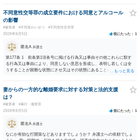
う。
不同意性交等罪の成立要件における同意とアルコール
の影響
#被害者
#不同意わいせつ
#不同意性交等罪
2026年8月5日
役にたった
1
匿名A
弁護士
第177条 1 前条第1項各号に掲げる行為又は事由その他これらに類す
る行為又は事由により、同意しない意思を形成し、表明し若しくは全
うすることが困難な状態にさせ又はその状態にあることに乗じて、性
交、肛門性交、口腔性交又は膣若しくは肛門に身体の一部（陰茎を除
く。）若しくは物を挿入する行為であってわいせつなもの（以下この
条及び第179条第2項において「性交等」という。）をした者は、婚姻
妻からの一方的な離婚要求に対する対策と法的支援
関係の有無にかかわらず、5年以上の有期拘禁刑に処する。 第176条 1
は？
次に掲げる行為又は事由その他これらに類する行為又は事由により、
#被害者
#暴行・傷害罪
同意しない意思を形成し、表明し若しくは全うすることが困難な状態
2026年8月5日
役にたった
1
にさせ又はその状態にあることに乗じて、わいせつな行為をした者
は、婚姻関係の有無にかかわらず、6月以上10年以下の拘禁刑に処す
匿名A
弁護士
る。 ③アルコール若しくは薬物を摂取させること又はそれらの影響が
あること。 以上の通りですから、アルコール摂取だけでなく、「同意
なにか有効な打開策などありますでしょうか？ 弁護士への依頼でしょ
しない意思を形成し、表明し若しくは全うすることが困難な状態」で