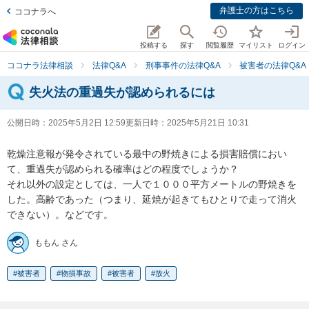
弁護士の方はこちら
ココナラへ
投稿する
探す
閲覧履歴
マイリスト
ログイン
ココナラ法律相談
法律Q&A
刑事事件の法律Q&A
被害者の法律Q&A
失火法の重過失が認められるには
公開日時：
2025年5月2日 12:59
更新日時：
2025年5月21日 10:31
乾燥注意報が発令されている最中の野焼きによる損害賠償におい
て、重過失が認められる確率はどの程度でしょうか？

それ以外の設定としては、一人で１０００平方メートルの野焼きを
した。高齢であった（つまり、延焼が起きてもひとりで走って消火
できない）。などです。
ももん さん
被害者
物損事故
被害者
放火