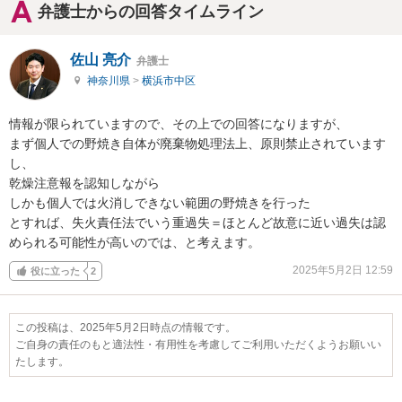
弁護士からの回答タイムライン
佐山 亮介
弁護士
神奈川県
>
横浜市中区
情報が限られていますので、その上での回答になりますが、

まず個人での野焼き自体が廃棄物処理法上、原則禁止されています
し、

乾燥注意報を認知しながら

しかも個人では火消しできない範囲の野焼きを行った

とすれば、失火責任法でいう重過失＝ほとんど故意に近い過失は認
められる可能性が高いのでは、と考えます。
2025年5月2日 12:59
役に立った
2
この投稿は、2025年5月2日時点の情報です。
ご自身の責任のもと適法性・有用性を考慮してご利用いただくようお願いい
たします。