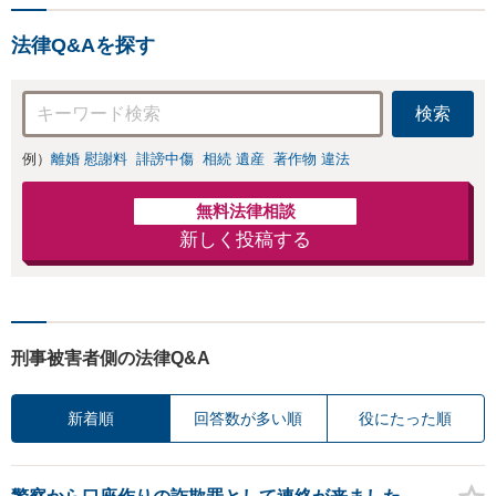
法律Q&Aを探す
検索
例）
離婚 慰謝料
誹謗中傷
相続 遺産
著作物 違法
無料法律相談
新しく投稿する
刑事被害者側の法律Q&A
新着順
回答数が多い順
役にたった順