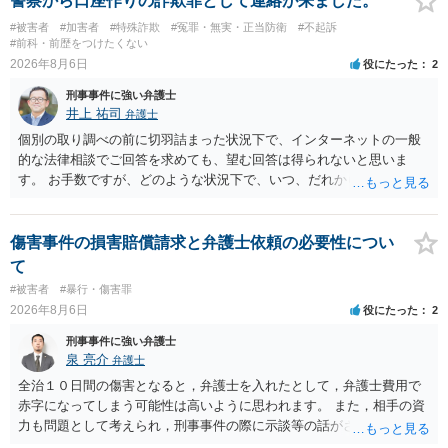
警察から口座作りの詐欺罪として連絡が来ました。
#被害者
#加害者
#特殊詐欺
#冤罪・無実・正当防衛
#不起訴
#前科・前歴をつけたくない
2026年8月6日
役にたった
2
刑事事件に強い弁護士
井上 祐司
弁護士
個別の取り調べの前に切羽詰まった状況下で、インターネットの一般
的な法律相談でご回答を求めても、望む回答は得られないと思いま
す。 お手数ですが、どのような状況下で、いつ、だれからどのような
経緯で口座の提供を頼まれ開設したか、それによる詐欺等の収益がど
の程度だと聞いているのかということについて、お近くで詳細な法律
相談を受けられたうえで対処方法を探された方がよいと思われます。
傷害事件の損害賠償請求と弁護士依頼の必要性につい
一般論でいえば、任意取り調べの場合、ＩＣレコーダーを持参して取
て
り調べ内容を録音することは必須だと考えます。
#被害者
#暴行・傷害罪
2026年8月6日
役にたった
2
刑事事件に強い弁護士
泉 亮介
弁護士
全治１０日間の傷害となると，弁護士を入れたとして，弁護士費用で
赤字になってしまう可能性は高いように思われます。 また，相手の資
力も問題として考えられ，刑事事件の際に示談等の話がされなかった
のであれば，資力がなく回収ができないというリスクもあるでしょ