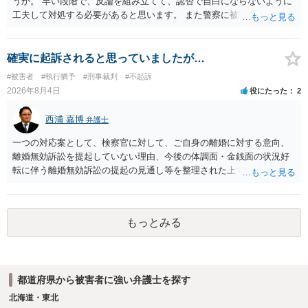
うか。 早い段階で、反論を組み立てて、認否で自白にならないように
あることが必要です。
工夫して対処する必要があると思います。 また警察に被害届を出すと
して、なんとか受理してもらうための方策などありますでしょうか？
告訴状を作って証拠をそろえて出すことでしょう。
確実に起訴されると思っていましたが…
#被害者
#執行猶予
#刑事裁判
#不起訴
2026年8月4日
役にたった
2
西浦 嘉博
弁護士
一つの対応案として、検察官に対して、ご自身の離婚に対する意向、
離婚無効訴訟を提起していない理由、今後の体調面・金銭面の状況好
転に伴う離婚無効訴訟の提起の見通し等を整理された上で、書面とし
て提出されることを検討されてみてはいかがでしょうか。 少なくとも
検察官の処分判断の際、相談者さんの意向を示す証拠の一つとして位
置づけられる様に思われます。 より詳細についてお聞きになりたい場
もっとみる
合、最寄りの法律事務所での相談を検討ください
都道府県から被害者に強い弁護士を探す
北海道・東北