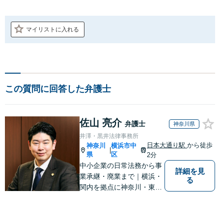
マイリストに入れる
この質問に回答した弁護士
佐山 亮介
弁護士
神奈川県
井澤・黒井法律事務所
日本大通り駅
から徒歩
神奈川
横浜市中
|
県
区
2分
中小企業の日常法務から事
詳細を見
業承継・廃業まで｜横浜・
る
関内を拠点に神奈川・東京
対応【休日・夜間面談可】
【日本大通り駅3分】