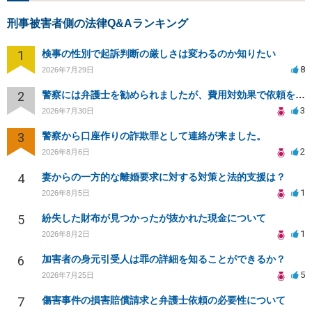
刑事被害者側の法律Q&Aランキング
1
検事の性別で起訴判断の厳しさは変わるのか知りたい
8
2026年7月29日
2
警察には弁護士を勧められましたが、費用対効果で依頼をすることを躊躇しています。
3
2026年7月30日
3
警察から口座作りの詐欺罪として連絡が来ました。
2
2026年8月6日
4
妻からの一方的な離婚要求に対する対策と法的支援は？
1
2026年8月5日
5
紛失した財布が見つかったが抜かれた現金について
1
2026年8月2日
6
加害者の身元引受人は罪の詳細を知ることができるか？
5
2026年7月25日
7
傷害事件の損害賠償請求と弁護士依頼の必要性について