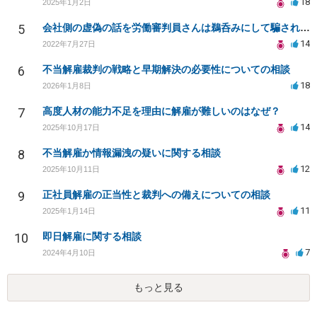
18
2025年1月2日
5
会社側の虚偽の話を労働審判員さんは鵜呑みにして騙されてしまいました。
14
2022年7月27日
6
不当解雇裁判の戦略と早期解決の必要性についての相談
18
2026年1月8日
7
高度人材の能力不足を理由に解雇が難しいのはなぜ？
14
2025年10月17日
8
不当解雇か情報漏洩の疑いに関する相談
12
2025年10月11日
9
正社員解雇の正当性と裁判への備えについての相談
11
2025年1月14日
10
即日解雇に関する相談
7
2024年4月10日
もっと見る