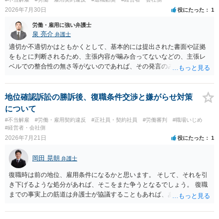
談コーナー＞ TEL 044-431-8663 相談時間：土日祝日を除く9:15～1
2026年7月30日
役にたった
1
7:00 に相談してみてください。同じように未払となった他の従業員の
方がいれば一緒に相談してみるといいでしょう。
労働・雇用に強い弁護士
泉 亮介
弁護士
適切か不適切かはともかくとして、基本的には提出された書面や証拠
をもとに判断されるため、主張内容が噛み合ってないなどの、主張レ
ベルでの整合性の無さ等がないのであれば、その発言のみで大きく不
利になるということはないように思われます。
地位確認訴訟の勝訴後、復職条件交渉と嫌がらせ対策
について
#不当解雇
#労働・雇用契約違反
#正社員・契約社員
#労働審判
#職場いじめ
#経営者・会社側
2026年7月21日
役にたった
1
岡田 晃朝
弁護士
復職時は前の地位、雇用条件になるかと思います。 そして、それを引
き下げるような処分があれば、そこをまた争うとなるでしょう。 復職
までの事実上の筋道は弁護士が協議することもあれば、あなたがご自
身で協議することもあります。 たいていは、訴訟判決までの依頼でし
ょうから、別途費用が発生することもありますが、出勤日時の設定く