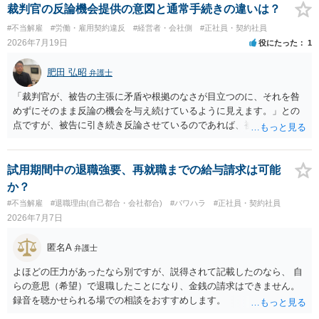
らいならサービスでしてくれるかもしれません。
裁判官の反論機会提供の意図と通常手続きの違いは？
#不当解雇
#労働・雇用契約違反
#経営者・会社側
#正社員・契約社員
2026年7月19日
役にたった
1
肥田 弘昭
弁護士
「裁判官が、被告の主張に矛盾や根拠のなさが目立つのに、それを咎
めずにそのまま反論の機会を与え続けているように見えます。」との
点ですが、被告に引き続き反論させているのであれば、被告の主張が
不十分な点が裁判官からしてもあるからかと思います。手続保障を尽
くしている場合があります。被告がこれ以上ありませんと言えば終わ
るかと思います。ご参考にしてください。
試用期間中の退職強要、再就職までの給与請求は可能
か？
#不当解雇
#退職理由(自己都合・会社都合)
#パワハラ
#正社員・契約社員
2026年7月7日
匿名A
弁護士
よほどの圧力があったなら別ですが、説得されて記載したのなら、 自
らの意思（希望）で退職したことになり、金銭の請求はできません。
録音を聴かせられる場での相談をおすすめします。