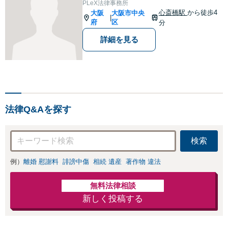
PLeX法律事務所
い！保険会社の顧問経験あ
心斎橋駅
から徒歩4
大阪
大阪市中央
|
り。
府
区
分
詳細を見る
法律Q&Aを探す
検索
例）
離婚 慰謝料
誹謗中傷
相続 遺産
著作物 違法
無料法律相談
新しく投稿する