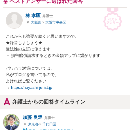
ベストアンサーに選ばれた回答
林 孝匡
弁護士
大阪府
>
大阪市中央区
これからも強要が続くと思いますので、

★録音しましょう★

違法性の立証に使えます

＝ 損害賠償請求するときの金額アップに繋がります

パワハラ対策については、

私がブログを書いてるので、

よければご覧ください

→ 
https://hayashi-jurist.jp
弁護士からの回答タイムライン
加藤 良丞
弁護士
東京都
>
千代田区