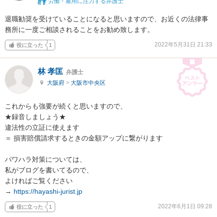
労働・雇用に注力する弁護士
退職勧奨を受けていることになると思いますので、お近くの法律事
務所に一度ご相談されることをお勧め致します。
2022年5月31日 21:33
役に立った
1
林 孝匡
弁護士
大阪府
>
大阪市中央区
これからも強要が続くと思いますので、

★録音しましょう★

違法性の立証に使えます

＝ 損害賠償請求するときの金額アップに繋がります

パワハラ対策については、

私がブログを書いてるので、

よければご覧ください

→ 
https://hayashi-jurist.jp
2022年6月1日 09:28
役に立った
1