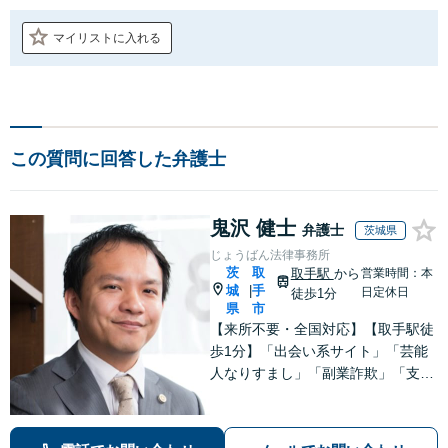
マイリストに入れる
この質問に回答した弁護士
鬼沢 健士
弁護士
茨城県
じょうばん法律事務所
茨
取
取手駅
から
営業時間：本
城
手
|
日定休日
徒歩1分
県
市
【来所不要・全国対応】【取手駅徒
歩1分】「出会い系サイト」「芸能
人なりすまし」「副業詐欺」「支援
金詐欺」このような詐欺被害のご相
談は私にお任せください！労働問題
は不当解雇・雇い止め・残業代未払