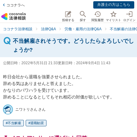
弁護士の方はこちら
ココナラへ
投稿する
探す
閲覧履歴
マイリスト
ログイン
ココナラ法律相談
法律Q&A
労働・雇用の法律Q&A
不当解雇の法律Q
不当解雇されそうです。どうしたらよろしいでし
ょうか?
公開日時：
2022年5月31日 21:33
更新日時：
2024年9月4日 11:43
昨日会社から退職を強要させられました。

辞める気はありませんと答えました。

かなりのパワハラを受けています。

辞めることになるとしてもそれ相応の対価が欲しいです。
ニワトリさん さん
不当解雇
退職勧奨