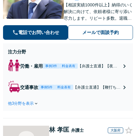
【相談実績1000件以上】納得のいく
解決に向けて、依頼者様に寄り添い
尽力します。リピート多数。退職勧
奨の解決金を3倍にした事例など、
労働分野に強み。後々「相談してお
電話でお問い合わせ
メールで面談予約
けばよかった」と後悔しないために
もまずはご相談ください。
注力分野
労働・雇用
【弁護士直通】【夜
事例3件
料金表有
間・休日も対応】未払
残業代や不当解雇、退
職勧奨、労災認定ま
交通事故
【弁護士直通】【鞭打ち等
事例5件
料金表有
で。退職勧奨の解決金
軽度の症状からOK】事故
を交渉によって3倍にし
直後から保険会社、裁判所
た事例あり。訴訟も視
他3分野を表示
との交渉もお任せくださ
野に、最適な助言と粘
い。後遺障害の等級認定も
り強く交渉を行いま
対応。事故後の対応や賠償
す。退職前後、育休中
金額によって人生が変わる
などの状況でも歓迎。
林 孝匡
こともあります。経験豊富
弁護士
大阪府
まずはご相談下さい！
な弁護士にご相談くださ