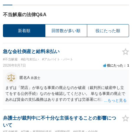
不当解雇の法律Q&A
新着順
回答数が多い順
役にたった順
急な会社倒産と給料未払い
#不当解雇
#給与未払い
#アルバイト・パート
2026年8月7日
役にたった
1
匿名A
弁護士
まずは「閉店」が単なる事業の廃止なのか破産（裁判所に破産申し立
てをする公的手続）なのかを確認してください。 単なる事業の廃止で
あれば賃金の支払義務はありますのでまずは労基署に相談してくださ
い。破産申立てであれば破産手続きの中で破産管財人から（全額は難
しいかもしれませんが）賃金などの労働債権は他の債務より優先して
支払われます。ただし支払までにかなり時間がかかるでしょう。 さら
弁護士が裁判中に不十分な主張をすることの影響につ
に、「独立行政法人労働者健康安全機構 」という公的機関が未払賃金
いて
の立替事業を行っています。詳しくは、同機構の＜未払賃金立替払相
#不当解雇
#労働・雇用契約違反
#退職勧奨
#経営者・会社側