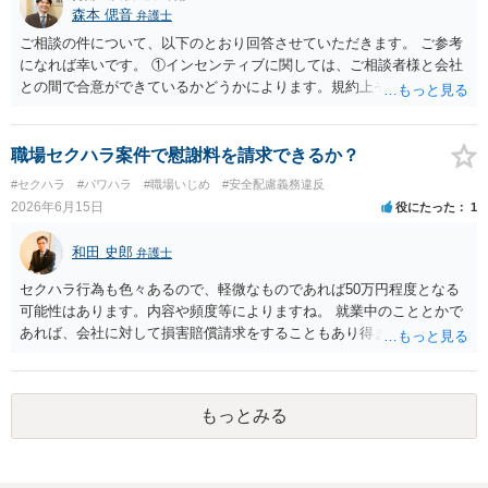
森本 偲音
弁護士
損にはなりません。反訴は貴女が加害行為をしなければ、通常は起こ
されません。 ５ 裁判をして、和解すれば和解金が入ります。 勝訴
ご相談の件について、以下のとおり回答させていただきます。 ご参考
判決を得て確定すれば、判決認容額を払ってもらいます。任意に支払
になれば幸いです。 ①インセンティブに関しては、ご相談者様と会社
わない場合には、給与や預貯金、不動産などの財産を差押えます。
との間で合意ができているかどうかによります。規約上そのような合
敗訴した場合、何も得られません。 ６ 弁護士費用は請求額や事件の
意が確認できれば請求できる可能性はあると考えます。 なお、合意
難易度によって変わります。また、現在は弁護士報酬は自由化されて
は口頭でも成立しますが、裁判等で争点となった場合には録音等の証
いますので、依頼する弁護士によっても費用は変わってきます。
拠がない限り立証が困難となり、請求が認められない可能性がござい
職場セクハラ案件で慰謝料を請求できるか？
ます。 ②未払給与に関しては労務を提供しているのにもかかわらず支
#セクハラ
#パワハラ
#職場いじめ
#安全配慮義務違反
払われていない場合は、契約違反となりますので請求可能かと存じま
2026年6月15日
役にたった
1
す。 ③休日・時間外労働については、休日・時間外労働があったこと
を示す証拠があるかまずは確認する必要があるかと存じます。 ④パワ
和田 史郎
弁護士
ハラ・セクハラに関しては、具体的な言動の内容によって判断が分か
れますので、録音データやLINEでのやり取り等を確認する必要がある
セクハラ行為も色々あるので、軽微なものであれば50万円程度となる
かと存じます。 ⑤退職勧奨については退職する意思がないのであれば
可能性はあります。内容や頻度等によりますね。 就業中のこととかで
きっぱりと断ればよく、解雇については不当な解雇である場合には解
あれば、会社に対して損害賠償請求をすることもあり得ます。
雇無効を争うなどの対応が考えられます。 回答としては以上になりま
すが、まずは、資料一式をご持参いただき最寄りの法律事務所にご相
談するか、労働基準監督署に相談する等の対応をしていただくことが
望ましいと考えます。
もっとみる