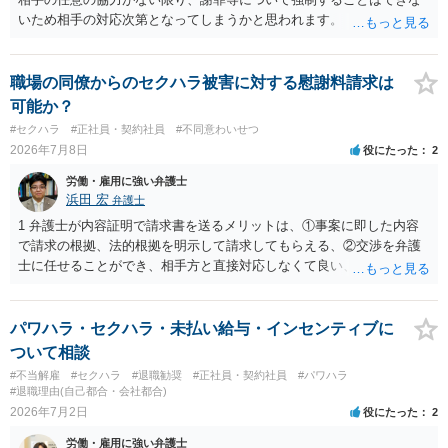
いため相手の対応次第となってしまうかと思われます。
職場の同僚からのセクハラ被害に対する慰謝料請求は
可能か？
#セクハラ
#正社員・契約社員
#不同意わいせつ
2026年7月8日
役にたった
2
労働・雇用に強い弁護士
浜田 宏
弁護士
1 弁護士が内容証明で請求書を送るメリットは、①事案に即した内容
で請求の根拠、法的根拠を明示して請求してもらえる、②交渉を弁護
士に任せることができ、相手方と直接対応しなくて良い、というとこ
ろでしょうか。 デメリットは、費用がかかる点でしょう。 また、
請求は可能ですが、相手が任意に払うかどうかは分かりません。 ２
民事訴訟に証拠の制限はありませんが、秘密録音はプライバシー保護
パワハラ・セクハラ・未払い給与・インセンティブに
の観点から、裁判の証拠にする場合には注意が必要です(証拠排除され
ついて相談
る場合があります。)。 ３ 会社がどういう証拠に基づいて、誰が判断
#不当解雇
#セクハラ
#退職勧奨
#正社員・契約社員
#パワハラ
したかわかりませんが、会社がセクハラ認定しなかったからといっ
#退職理由(自己都合・会社都合)
て、裁判所も認定しないとは限りません。具体的な証拠とそれで認定
2026年7月2日
役にたった
2
できる事実次第です。 ４ SNS等で誹謗中傷したり、噂話を流したり
労働・雇用に強い弁護士
しないようにして下さい。そういう報復的なことをしなければ名誉毀