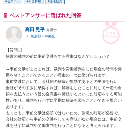
セクハラ
不当解雇
退職勧奨
ベストアンサーに選ばれた回答
髙田 晃平
弁護士
東京都
>
中央区
【質問1】

解雇の裁判の前に事前交渉をする理由はなんでしょうか？

→事前交渉がまとまれば、裁判や労働審判をした場合の時間や費
用を省くことができることが理由の一つに挙げられます。

事前交渉において、会社側の解雇が無効であるとの主張を行い、
会社がその主張に納得すれば、解雇をしたことに対して一定の金
額を支払うという旨の合意書を締結するといった対応をする可能
性があり、裁判を行わずに早期に解決を図ることができる場合が
あります。

もっとも、事前交渉は必須ではないため、緊急の対応が必要で、
会社の対応から事前の交渉をしても意味がない場合には、事前交
渉をせずに裁判や労働審判を行うことになると考えられます。
