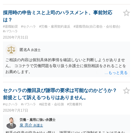
採用時の申告ミスと上司のハラスメント、事前対応
は？
#退職勧奨
#セクハラ
#労働・雇用契約違反
#退職理由(自己都合・会社都合)
#パワハラ
2026年7月31日
匿名A
弁護士
ご相談の内容は個別具体的事情を確認しないと判断しようがありませ
ん。 ココナラで労働問題を取り扱う弁護士に個別相談をされることを
お薦めします。
セクハラの撤回及び謝罪の要求は可能なのかどうか？
前提として訴えるつもりはありません。
#セクハラ
#パワハラ
#経営者・会社側
#労働審判
2026年7月17日
労働・雇用に強い弁護士
泉 亮介
弁護士
相手の任意の協力がない限り、謝罪等について強制することはできな