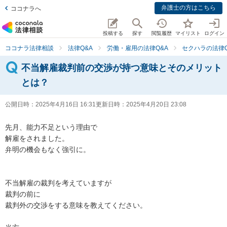
弁護士の方はこちら
ココナラへ
投稿する
探す
閲覧履歴
マイリスト
ログイン
ココナラ法律相談
法律Q&A
労働・雇用の法律Q&A
セクハラの法律Q
不当解雇裁判前の交渉が持つ意味とそのメリット
とは？
公開日時：
2025年4月16日 16:31
更新日時：
2025年4月20日 23:08
先月、能力不足という理由で

解雇をされました。

弁明の機会もなく強引に。

不当解雇の裁判を考えていますが

裁判の前に

裁判外の交渉をする意味を教えてください。
