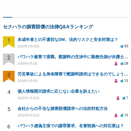
セクハラの損害賠償の法律Q&Aランキング
1
未成年者との不適切なDM、法的リスクと安全対策は？
59
2020年2月10日
2
パワハラ被害で退職。慰謝料の交渉中に勤務先側が弁護士を立ててきました
28
2018年4月2日
3
労災事故による身体障害で慰謝料請求はできるのでしょうか？
13
2024年1月4日
4
個人情報開示請求に応じない企業を訴えたい
7
2022年7月29日
5
会社からの不当な損害賠償請求への法的対処方法
13
2021年5月31日
6
パワハラ虚偽主張での謝罪要求、名誉毀損への対応策は？