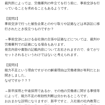
裁判所によっては、労働審判の申立てを行う前に、事前交渉を行
っていることを求めることもあるようです。

【質問2】

事前交渉で行った被告企業とのやり取りや証拠などは本訴訟に移
行されたとき役立つものですか？

→事前交渉における会社側の主張や証拠などについては、裁判や
労働審判での証拠になる場合もあります。

発言内容や書類の記載内容について左右されますので、全てがリ
セットされるというわけではないと考えられます。

【質問3】

能力不足という理由ですがその解雇理由は労働者側が有利だとお
聞きしました。

なぜですか？？？

→新卒採用と中途採用であるか、その他の労働者に関する事情等
によって、能力不足の有効性判断は分かれるところです。

おおまかな説明になりますが、新卒ですと、入社後の社内教育に