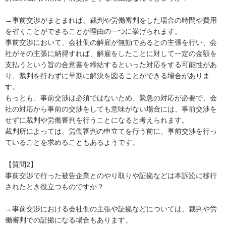
→事前交渉がまとまれば、裁判や労働審判をした場合の時間や費用
を省くことができることが理由の一つに挙げられます。

事前交渉において、会社側の解雇が無効であるとの主張を行い、会
社がその主張に納得すれば、解雇をしたことに対して一定の金額を
支払うという旨の合意書を締結するといった対応をする可能性があ
り、裁判を行わずに早期に解決を図ることができる場合がありま
す。

もっとも、事前交渉は必須ではないため、緊急の対応が必要で、会
社の対応から事前の交渉をしても意味がない場合には、事前交渉を
せずに裁判や労働審判を行うことになると考えられます。

裁判所によっては、労働審判の申立てを行う前に、事前交渉を行っ
ていることを求めることもあるようです。

【質問2】

事前交渉で行った被告企業とのやり取りや証拠などは本訴訟に移行
されたとき役立つものですか？

→事前交渉における会社側の主張や証拠などについては、裁判や労
働審判での証拠になる場合もあります。
