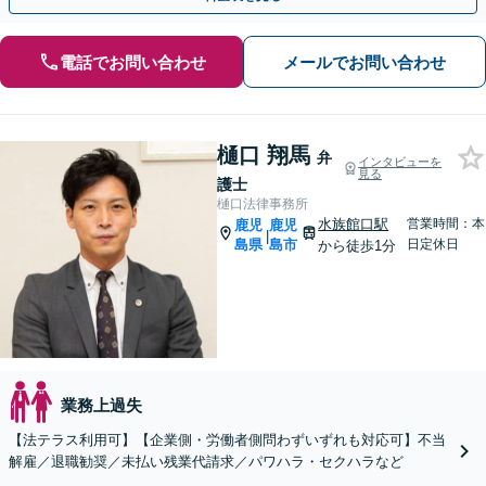
電話でお問い合わせ
メールでお問い合わせ
樋口 翔馬
弁
インタビューを
見る
護士
樋口法律事務所
水族館口駅
営業時間：本
鹿児
鹿児
|
島県
島市
日定休日
から徒歩1分
業務上過失
【法テラス利用可】【企業側・労働者側問わずいずれも対応可】不当
解雇／退職勧奨／未払い残業代請求／パワハラ・セクハラなど