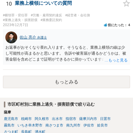
いたか（清掃の仕方）、当日の天候、店内の混雑具合や客の動線、店
10
業務上横領についての質問
員による注意喚起の有無、過去に同様の事故があったか否か…などな
ど、様々な要素を見ていく必要があります。 一度弁護士にご相談され
#横領罪・背任罪
#労働・雇用契約違反
#経営者・会社側
ることをオススメします。 なお、治療費も損害賠償に含まれますが、
#業務上過失・損害賠償
#業務委託契約
2023年12月7日
役にたった
4
慰謝料など、具体的な損害賠償算定の仕方についても、ご相談なさる
とよいと思います。 お大事になさってください。
佐山 亮介
弁護士
お返事がおそくなり畏れ入ります。そうなると、業務上横領の線は少
し可能性が高まるかと思います。 告訴や被害届が通るかどうかは、被
害金額を含めどこまで証明ができるかに掛かっていますので、一度直
接面談等で資料を交えながらご相談されることをおすすめします。
もっとみる
市区町村別に業務上過失・損害賠償で絞り込む
薩摩
鹿児島市
枕崎市
阿久根市
出水市
指宿市
薩摩川内市
日置市
霧島市
いちき串木野市
南さつま市
南九州市
伊佐市
姶良市
さつま町
長島町
湧水町