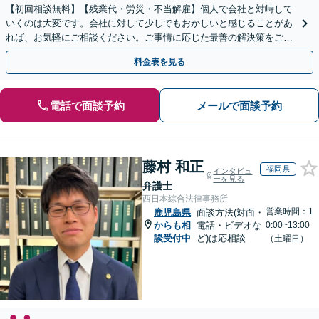
【初回相談無料】【残業代・労災・不当解雇】個人で会社と対峙して
いくのは大変です。会社に対して少しでもおかしいと感じることがあ
れば、お気軽にご相談ください。ご事情に応じた最善の解決策をご提
案します。
料金表を見る
電話で面談予約
メールで面談予約
藤村 和正
福岡県
インタビュ
ーを見る
弁護士
西日本綜合法律事務所
営業時間：1
鹿児島県
面談方法(対面・
からも相
電話・ビデオな
0:00~13:00
談受付中
ど)は応相談
（土曜日）