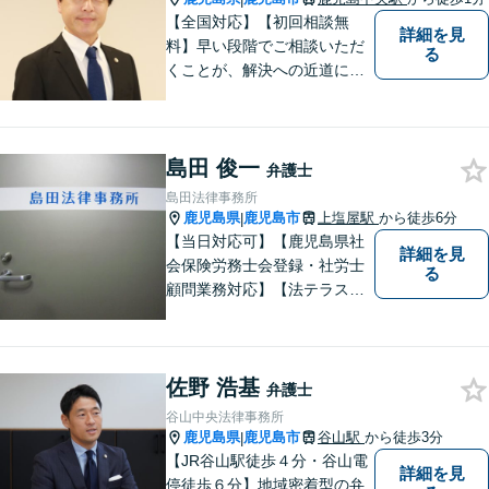
【全国対応】【初回相談無
詳細を見
料】早い段階でご相談いただ
る
くことが、解決への近道にな
ります。これからどう動くの
がよいのか、一人で悩まず一
緒に整理していきましょう。
島田 俊一
どんなご相談でも、どうぞお
弁護士
気軽にお声がけください。
島田法律事務所
【電話・WEB相談も対応可
鹿児島県
鹿児島市
上塩屋駅
から徒歩6分
|
能】
【当日対応可】【鹿児島県社
詳細を見
会保険労務士会登録・社労士
る
顧問業務対応】【法テラス対
応】【初回３０分無料】【上
塩屋電停から徒歩6分】【駐車
場有り】
佐野 浩基
弁護士
谷山中央法律事務所
鹿児島県
鹿児島市
谷山駅
から徒歩3分
|
【JR谷山駅徒歩４分・谷山電
詳細を見
停徒歩６分】地域密着型の弁