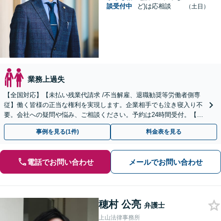
談受付中
ど)は応相談
（土日）
業務上過失
【全国対応】【未払い残業代請求 /不当解雇、退職勧奨等労働者側専
従】働く皆様の正当な権利を実現します。企業相手でも泣き寝入り不
要。会社への疑問や悩み、ご相談ください。予約は24時間受付。【初
回面談無料】【夜間・休日対応可】
事例を見る(1件)
料金表を見る
電話でお問い合わせ
メールでお問い合わせ
穂村 公亮
弁護士
上山法律事務所