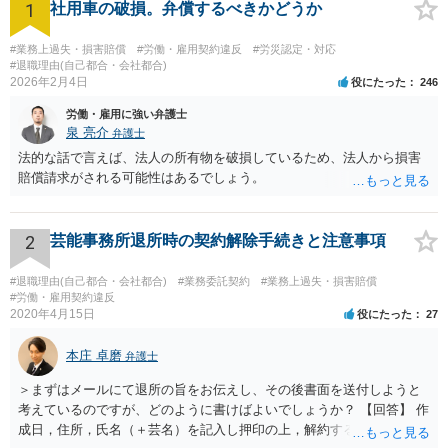
1
社用車の破損。弁償するべきかどうか
#業務上過失・損害賠償
#労働・雇用契約違反
#労災認定・対応
#退職理由(自己都合・会社都合)
2026年2月4日
役にたった
246
労働・雇用に強い弁護士
泉 亮介
弁護士
法的な話で言えば、法人の所有物を破損しているため、法人から損害
賠償請求がされる可能性はあるでしょう。
2
芸能事務所退所時の契約解除手続きと注意事項
#退職理由(自己都合・会社都合)
#業務委託契約
#業務上過失・損害賠償
#労働・雇用契約違反
2020年4月15日
役にたった
27
本庄 卓磨
弁護士
＞まずはメールにて退所の旨をお伝えし、その後書面を送付しようと
考えているのですが、どのように書けばよいでしょうか？ 【回答】 作
成日，住所，氏名（＋芸名）を記入し押印の上，解約する旨を伝える