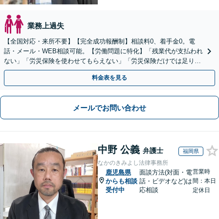
業務上過失
【全国対応・来所不要】【完全成功報酬制】相談料0、着手金0。電
話・メール・WEB相談可能。【労働問題に特化】「残業代が支払われ
ない」「労災保険を使わせてもらえない」「労災保険だけでは足りな
い。損害賠償請求したい」など労働問題はお任せを。
料金表を見る
メールでお問い合わせ
中野 公義
弁護士
福岡県
なかのきみよし法律事務所
営業時
鹿児島県
面談方法(対面・電
からも相談
話・ビデオなど)は
間：本日
受付中
応相談
定休日