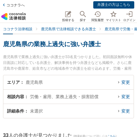
弁護士の方はこちら
ココナラへ
投稿する
探す
閲覧履歴
マイリスト
ログイン
ココナラ法律相談
鹿児島県で法律相談できる弁護士
鹿児島県で労働・
鹿児島県の業務上過失に強い弁護士
鹿児島県で業務上過失に強い弁護士が33名見つかりました。初回面談無料や休
日面談に対応している弁護士、解決事例を持つ弁護士なども掲載中。さらに鹿
児島市や鹿屋市、姶良市などの地域条件で弁護士を絞り込めます。労働・雇用
に関係する不当解雇や退職勧奨、内定取消等の細かな分野での絞り込み検索も
でき便利です。特に堂薗法律事務所の堂薗 広弁護士や弁護士法人平松剛法律事
エリア
鹿児島県
変更
務所 鹿児島事務所の田代 幸嗣弁護士、樋口法律事務所の樋口 翔馬弁護士のプ
ロフィール情報や弁護士費用、強みなどが注目されています。『鹿児島県で土
相談内容
労働・雇用、業務上過失・損害賠償
変更
日や夜間に発生した業務上過失のトラブルを今すぐに弁護士に相談したい』
『業務上過失のトラブル解決の実績豊富な近くの弁護士を検索したい』『初回
相談無料で業務上過失を法律相談できる鹿児島県内の弁護士に相談予約した
詳細条件
未選択
変更
い』などでお困りの相談者さんにおすすめです。
33
人の弁護士が見つかりました
(検索結果について詳しくは
こちら
)