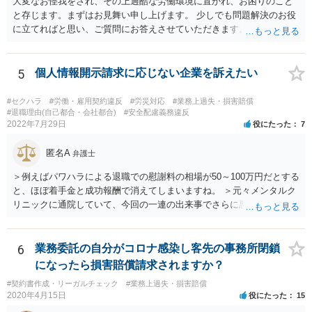
大変なお怪我をされ、その上過酷な労働環境に置かれ、お困りのこと
と存じます。まずはお見舞い申し上げます。 少しでも問題解決のお役
に立てればと思い、ご質問にお答えさせていただきます。 ご相談者の
具体的な会社内での立場や入手可能な証拠資料にもよりますが、お怪
我に関しては労災保険からの給付や会社からの損害賠償が、過重労働
に関しては未払残業代の支払が受けられる可能性がある事案とお見受
5
個人情報開示請求に応じない企業を訴えたい
けします。 請求が認められる可能性や採るべき手続を検討するには、
様々な事情のヒアリングや証拠資料の検討が必要になるため、今後の
#セクハラ
#労働・雇用契約違反
#労災対応
#業務上過失・損害賠償
方針の検討も含め、一度面談にて法律相談をされることをおすすめし
#退職理由(自己都合・会社都合)
#安全配慮義務違反
2022年7月29日
役にたった
7
ます。
匿名A
弁護士
＞例えばパワハラによる退職での慰謝料の相場が50～100万円だとする
と、ほぼ着手金と成功報酬で消えてしまいますね。 ＞元々メンタルク
リニックに通院していて、今回の一連の出来事でさらに悪化した事実
を医師の診断書で証拠として提出しても慰謝料は変わらないですか？
万が一、慰謝料請求が認められるにしても金額としては微々たるもの
かと思いますが、依頼する弁護士に詳細を説明したうえで指示を仰い
6
業務委託の自分がコロナ感染し客先の事務所閉鎖
だ方がいいかと思います。
になったら損害賠償請求されますか？
#契約書作成・リーガルチェック
#業務上過失・損害賠償
2020年4月15日
役にたった
15