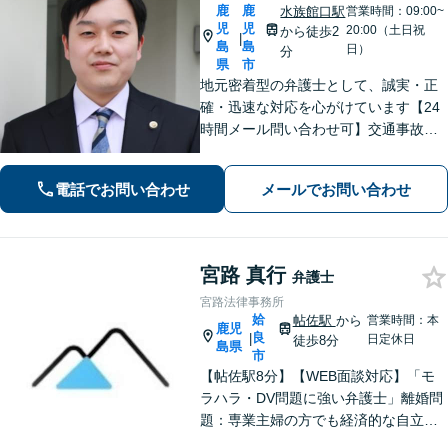
鹿
鹿
水族館口駅
営業時間：09:00~
児
児
20:00（土日祝
から徒歩2
|
島
島
日）
分
県
市
地元密着型の弁護士として、誠実・正
確・迅速な対応を心がけています【24
時間メール問い合わせ可】交通事故／
離婚／労働／不動産等のトラブルにも
幅広く対応。新しい人生のスタートを
電話でお問い合わせ
メールでお問い合わせ
切るお手伝いをします【市電水族館口
駅2分】【完全個室】
宮路 真行
弁護士
宮路法律事務所
姶
帖佐駅
から
営業時間：本
鹿児
良
|
日定休日
徒歩8分
島県
市
【帖佐駅8分】【WEB面談対応】「モ
ラハラ・DV問題に強い弁護士」離婚問
題：専業主婦の方でも経済的な自立に
向けた道筋を示し、新しい人生のスタ