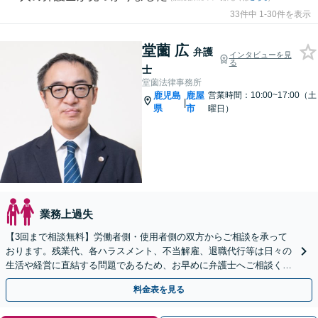
33件中 1-30件を表示
堂薗 広
弁護
インタビューを見
る
士
堂薗法律事務所
鹿児島
鹿屋
営業時間：10:00~17:00（土
|
県
市
曜日）
業務上過失
【3回まで相談無料】労働者側・使用者側の双方からご相談を承って
おります。残業代、各ハラスメント、不当解雇、退職代行等は日々の
生活や経営に直結する問題であるため、お早めに弁護士へご相談くだ
さい。状況を整理し、最善の解決策をご提案します。
料金表を見る