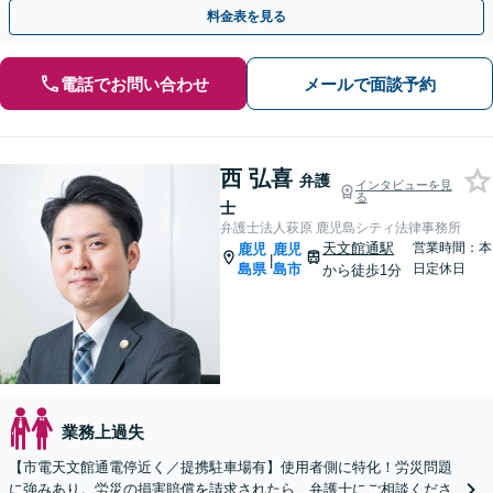
料金表を見る
電話でお問い合わせ
メールで面談予約
西 弘喜
弁護
インタビューを見
る
士
弁護士法人萩原 鹿児島シティ法律事務所
天文館通駅
営業時間：本
鹿児
鹿児
|
島県
島市
日定休日
から徒歩1分
業務上過失
【市電天文館通電停近く／提携駐車場有】使用者側に特化！労災問題
に強みあり。労災の損害賠償を請求されたら、弁護士にご相談くださ