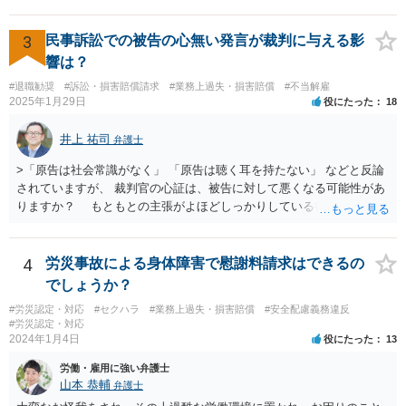
内容を記載してください。 ＞私のような場合は損害賠償を請求される
ようなことはありますでしょうか？ 【回答】 特にないと思われます
が，仮に請求された場合はそれが「損害」に該当するのか検討するこ
3
民事訴訟での被告の心無い発言が裁判に与える影
とになります。 ＞また、事務所をやめる際、「退所後しばらく芸能活
響は？
動禁止」「活動するなら名前を変える」ことを事務所側から要求され
#退職勧奨
#訴訟・損害賠償請求
#業務上過失・損害賠償
#不当解雇
たという事例を聞いたことがあります。所属する際にいただいた契約
2025年1月29日
役にたった
18
書にはそのようなことは書いていないのですが、仮にこれらを要求さ
れた場合には断ることは可能なのでしょうか？ 【回答】 契約書に記載
井上 祐司
弁護士
がないのであれば，断ることができる可能性があります。 もし上記の
ような要求をされた場合は，その根拠を明示してもらってください。
>「原告は社会常識がなく」 「原告は聴く耳を持たない」 などと反論
されていますが、 裁判官の心証は、被告に対して悪くなる可能性があ
りますか？ もともとの主張がよほどしっかりしている書面でなけれ
ば、一般的に心証は悪くなるだろうと思います。 ただし、最終的な
勝ち負けは、法律構成に必要な事実の主張と証拠の的確さに尽きま
す。その意味では「無益的記載事項」です。 法律的に全く意味がな
4
労災事故による身体障害で慰謝料請求はできるの
い主張で、過度に攻撃的な文章ですから、少なくとも記載する必要は
でしょうか？
全くない事項です。 こういったことが記載された場合には、完全ス
#労災認定・対応
#セクハラ
#業務上過失・損害賠償
#安全配慮義務違反
ルーする方が印象はよいのが普通です。
#労災認定・対応
2024年1月4日
役にたった
13
労働・雇用に強い弁護士
山本 恭輔
弁護士