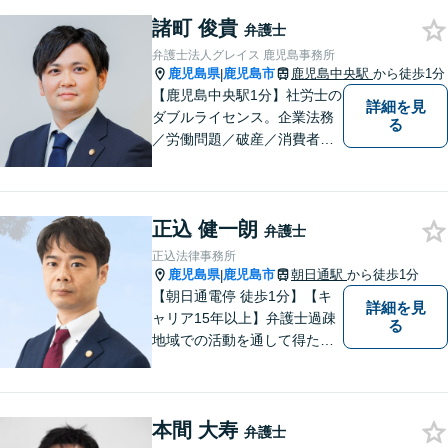
諸町 俊貴
弁護士
弁護士法人グレイス 鹿児島事務所
鹿児島県
鹿児島市
鹿児島中央駅
から徒歩1分
|
【鹿児島中央駅1分】社労士の
詳細を見
ダブルライセンス。企業法務
る
／労働問題／破産／消費者問
題・詐欺／インターネット問
題に注力。前職は古物商に従
事し、商材の販売管理・経営
正込 健一朗
をしておりました。丁寧なヒ
弁護士
アリングで、ご相談の全容を
正込法律事務所
明らかにし、納得のいく解決
鹿児島県
鹿児島市
朝日通駅
から徒歩1分
|
を目指します。
【朝日通電停 徒歩1分】【キ
詳細を見
ャリア15年以上】弁護士過疎
る
地域での活動を通して得た経
験とノウハウを生かした弁護
活動。依頼者の内面に真摯に
向き合い、多角的な視点で最
本間 大寿
適な解決策をご提案します
弁護士