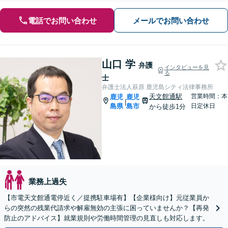
電話でお問い合わせ
メールでお問い合わせ
山口 学
弁護
インタビューを見
る
士
弁護士法人萩原 鹿児島シティ法律事務所
天文館通駅
営業時間：本
鹿児
鹿児
|
島県
島市
日定休日
から徒歩1分
業務上過失
【市電天文館通電停近く／提携駐車場有】【企業様向け】元従業員か
らの突然の残業代請求や解雇無効の主張に困っていませんか？【再発
防止のアドバイス】就業規則や労働時間管理の見直しも対応します。