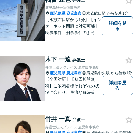
弁護士
く対応可能。お悩みの方は、
鹿児島総合法律事務所
お気軽にご相談ください。
鹿児島県
鹿児島市
水族館口駅
から徒歩1分
|
【水族館口駅から1分】【イン
詳細を見
ターネット問題に対応可能】
る
民事事件・刑事事件のような
問題のみならず、インターネ
ット問題にも対応しておりま
す。電話・メールでのお問い
木下 一達
合わせも受け付けておりま
弁護士
す。お気軽にご相談くださ
弁護士法人グレイス 鹿児島事務所
い。
鹿児島県
鹿児島市
鹿児島中央駅
から徒歩1分
|
【全国対応】【初回相談無
詳細を見
料】ご依頼者様それぞれの状
る
況に合わせ、最適な解決策を
ご提案します。緊急のご相談
にも迅速に対応いたします。
一つひとつの問題に丁寧に向
竹井 一真
き合い、解決までしっかりサ
弁護士
ポートします。【電話・WEB
弁護士法人グレイス 鹿児島事務所
相談も対応可能】
鹿児島県
鹿児島市
鹿児島中央駅
から徒歩1分
|