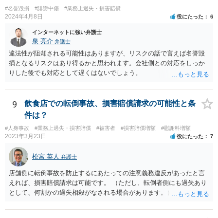
#名誉毀損
#誹謗中傷
#業務上過失・損害賠償
定は、労働基準法16条違反となります。したがって、「労働者」であ
2024年4月8日
役にたった
6
ると主張し、労働基準法16条を根拠に20万円の支払を拒むことは考え
られます（ただしその場合も、現実に発生した損害分を別途請求され
インターネットに強い弁護士
ることはあり得ます）。 また「労働者」であるといえる場合、研修
泉 亮介
弁護士
期間とはいえ業務として研修への参加が強制されているのであれば、
違法性が阻却される可能性はありますが、リスクの話で言えば名誉毀
研修期間分の報酬も請求できる可能性があります。すなわち、業務と
損となるリスクはあり得るかと思われます。会社側との対応をしっか
の関連性が認められる研修について、それが使用者の明示・黙示の指
りした後でも対応として遅くはないでしょう。
示に基づくもので、その参加が事実上強制されている場合には、労働
時間性が認められ、その分の対価となる賃金を請求し得ます。業務と
の関連性が薄くても労働時間性が認められる場合もあります。研修に
9
飲食店での転倒事故、損害賠償請求の可能性と条
労働時間性が認められる場合、少なくとも最低賃金分で計算した額を
件は？
請求することなどが考えられます。 これらのことは一般論であり、
本件にどうあてはまるのかは具体的な事情を詳しく聞かないと判断で
#人身事故
#業務上過失・損害賠償
#被害者
#損害賠償増額
#慰謝料増額
きないことですので、一度弁護士に相談されてもよいかと思います。
2023年3月23日
役にたった
7
松宮 英人
弁護士
店舗側に転倒事故を防止するにあたっての注意義務違反があったと言
えれば、損害賠償請求は可能です。 （ただし、転倒者側にも過失あり
として、何割かの過失相殺がなされる場合があります。） 注意義務違
反の有無は、当時の個別具体的な事情により判断されます。 例えば、
床材等の性質、清掃により濡れるなどしてどの程度滑りやすくなって