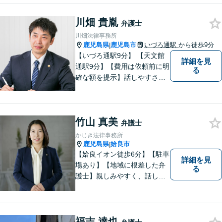
ある人もお気軽にご相談くだ
川畑 貴胤
さい。依頼者様との信頼関係
弁護士
を大切に解決へ向けて尽力い
川畑法律事務所
たします。【休日・夜間対応
鹿児島県
鹿児島市
いづろ通駅
から徒歩9分
|
可】
【いづろ通駅9分】 【天文館
詳細を見
通駅9分】【費用は依頼前に明
る
確な額を提示】話しやすさを
重視した対応に自信あり。依
頼者さまに納得いくまで心の
うちを話してもらったうえ
竹山 真美
で、お悩みの解決に向けて丁
弁護士
寧にアドバイスしていきま
かじき法律事務所
す。
鹿児島県
姶良市
|
【姶良イオン徒歩6分】【駐車
詳細を見
場あり】【地域に根差した弁
る
護士】親しみやすく、話しや
すい、皆様にとって身近な弁
護士でありたいと思っていま
す。離婚問題／相続問題／借
金問題／交通事故など、幅広
福吉 達也