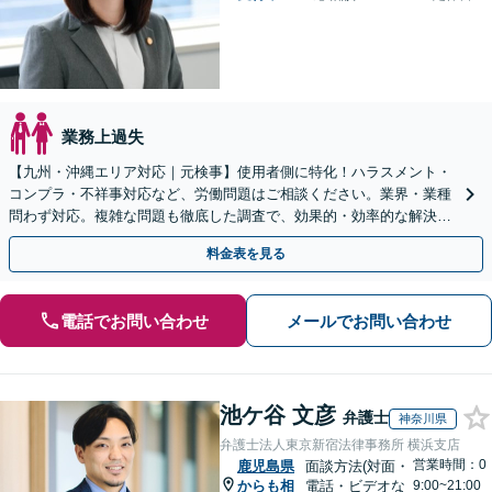
業務上過失
【九州・沖縄エリア対応｜元検事】使用者側に特化！ハラスメント・
コンプラ・不祥事対応など、労働問題はご相談ください。業界・業種
問わず対応。複雑な問題も徹底した調査で、効果的・効率的な解決を
目指します。セカンドオピニオン可【休日・夜間相談可】
料金表を見る
電話でお問い合わせ
メールでお問い合わせ
池ケ谷 文彦
弁護士
神奈川県
弁護士法人東京新宿法律事務所 横浜支店
営業時間：0
鹿児島県
面談方法(対面・
からも相
電話・ビデオな
9:00~21:00