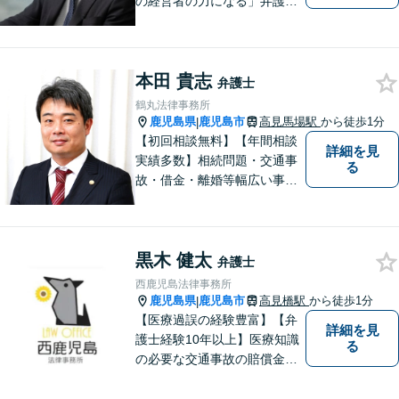
の経営者の力になる」弁護士
法人グレイス 企業法務部にお
気軽にご相談ください。
本田 貴志
弁護士
鶴丸法律事務所
鹿児島県
鹿児島市
高見馬場駅
から徒歩1分
|
【初回相談無料】【年間相談
詳細を見
実績多数】相続問題・交通事
る
故・借金・離婚等幅広い事件
に対応しています。親しみや
すい弁護士が、依頼者様のた
めに、最良の結果を追求しま
黒木 健太
す。困ったらすぐにご相談く
弁護士
ださい。
西鹿児島法律事務所
鹿児島県
鹿児島市
高見橋駅
から徒歩1分
|
【医療過誤の経験豊富】【弁
詳細を見
護士経験10年以上】医療知識
る
の必要な交通事故の賠償金請
求、後遺障害等級申請はお任
せ。手術後の後遺症に疑問の