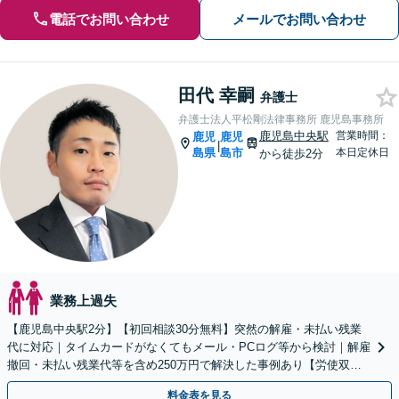
電話でお問い合わせ
メールでお問い合わせ
田代 幸嗣
弁護士
弁護士法人平松剛法律事務所 鹿児島事務所
鹿児島中央駅
営業時間：
鹿児
鹿児
|
島県
島市
本日定休日
から徒歩2分
業務上過失
【鹿児島中央駅2分】【初回相談30分無料】突然の解雇・未払い残業
代に対応｜タイムカードがなくてもメール・PCログ等から検討｜解雇
撤回・未払い残業代等を含め250万円で解決した事例あり【労使双方
に対応】【弁護士歴10年以上】
料金表を見る