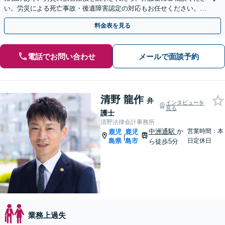
い。労災による死亡事故・後遺障害認定の対応もお任せください。
【休日相談可能（要予約）】
料金表を見る
電話でお問い合わせ
メールで面談予約
清野 龍作
弁
インタビューを
見る
護士
清野法律会計事務所
中洲通駅
か
営業時間：本
鹿児
鹿児
|
島県
島市
日定休日
ら徒歩5分
業務上過失