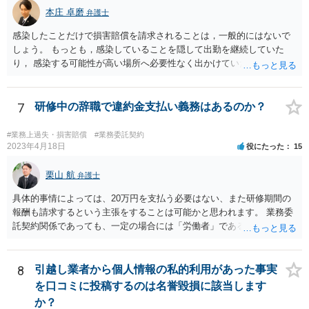
本庄 卓磨
弁護士
感染したことだけで損害賠償を請求されることは，一般的にはないで
しょう。 もっとも，感染していることを隠して出勤を継続していた
り， 感染する可能性が高い場所へ必要性なく出かけていたりした場合
など， 感染者の責任が大きいといえる場合には，損害賠償を請求され
るリスクがあり得ると思います。 もし事業所閉鎖になった場合には損
害が大きくなりますので，注意が必要ですね。
7
研修中の辞職で違約金支払い義務はあるのか？
#業務上過失・損害賠償
#業務委託契約
2023年4月18日
役にたった
15
栗山 航
弁護士
具体的事情によっては、20万円を支払う必要はない、また研修期間の
報酬も請求するという主張をすることは可能かと思われます。 業務委
託契約関係であっても、一定の場合には「労働者」であるとして労働
基準法が適用されます。「労働者」であるといえる場合とは、使用従
属性が認められる場合、すなわち、①使用者の指揮監督下において労
務の提供をする者であること、②労務に対する対償を支払われる者で
8
引越し業者から個人情報の私的利用があった事実
あることという２つの要件を満たした場合に認められるとされます。
を口コミに投稿するのは名誉毀損に該当します
この判断は、様々な個別的事情に照らして総合的に判断されるもので
か？
す。 「労働者」であるといえる場合、20万円の違約金を予定する規