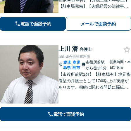
【駐車場完備】【夫婦経営の法律事務
所】長年の経験からトラブルを早期に
解決します【離婚問題】最善の解決方
電話で面談予約
メールで面談予約
法をご提案します【交通事故】適切な
賠償金・後遺障害認定を獲得します
上川 清
弁護士
城山総合法律事務所
市役所前駅
営業時間：本
鹿児
鹿児
|
島県
島市
日定休日
から徒歩1分
【市役所前駅1分】【駐車場有】地元密
着型の弁護士として17年以上の実績が
あります。相続に関わる問題に幅広く
対応可。遺言書作成から遺言の執行ま
ですべて対応。弁護士に依頼して借金
の督促をストップ。状況を丁寧にヒア
リングした適切な解決策をご提案。
電話で面談予約