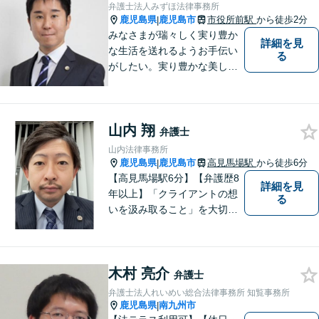
弁護士法人みずほ法律事務所
鹿児島県
鹿児島市
市役所前駅
から徒歩2分
|
みなさまが瑞々しく実り豊か
詳細を見
な生活を送れるようお手伝い
る
がしたい。実り豊かな美しい
国を作る一助になりたい。
「実る程首を垂れる稲穂か
な」という初心を大切に，み
山内 翔
なさまと一緒に成長させてい
弁護士
ただきたい。それが私たち，
山内法律事務所
みずほ法律事務所の思いで
鹿児島県
鹿児島市
高見馬場駅
から徒歩6分
|
す。
【高見馬場駅6分】【弁護歴8
詳細を見
年以上】「クライアントの想
る
いを汲み取ること」を大切に
し弁護を行います。ご相談の
際には、皆様の胸の内を詳し
くお聞かせください。納得の
木村 亮介
いく解決になるよう、精一杯
弁護士
尽力いたします。【対応分野
弁護士法人れいめい総合法律事務所 知覧事務所
多数！】
鹿児島県
南九州市
|