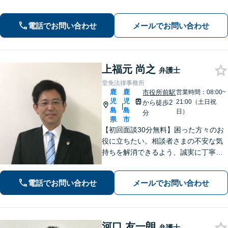
ートをバックアップ「借金問題：毎月
の返済に追われる自転車操業状態の方
電話でお問い合わせ
メールでお問い合わせ
もご相談ください」【休日・夜間相談
可】
上福元 尚之
弁護士
堂免法律事務所
鹿
鹿
市役所前駅
営業時間：08:00~
児
児
21:00（土日祝
から徒歩2
|
島
島
日）
分
県
市
【初回面談30分無料】困った方々のお
役に立ちたい。相談者さまの不安な気
持ちを解消できるよう、誠実に丁寧に
お話を伺いわかりやすい説明を心がけ
ております【市役所前2分】【休日・夜
電話でお問い合わせ
メールでお問い合わせ
間面談OKも可能】
河口 友一朗
弁護士