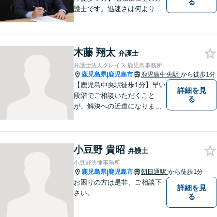
る
護士です。迅速さは何よりの
誠実さと考えています。ぜ
ひ、お気軽にご相談くださ
い。
木藤 翔太
弁護士
弁護士法人グレイス 鹿児島事務所
鹿児島県
鹿児島市
鹿児島中央駅
から徒歩1分
|
【鹿児島中央駅徒歩1分】早い
詳細を見
段階でご相談いただくこと
る
が、解決への近道になりま
す。これからどう動くのがよ
いのか、一人で悩まず一緒に
整理していきましょう。どん
小豆野 貴昭
なご相談でも、どうぞお気軽
弁護士
にお声がけください。【初回
小豆野法律事務所
相談無料】【電話・WEB面談
鹿児島県
鹿児島市
朝日通駅
から徒歩1分
|
可】
お困りの方は是非、ご相談下
詳細を見
さい。
る