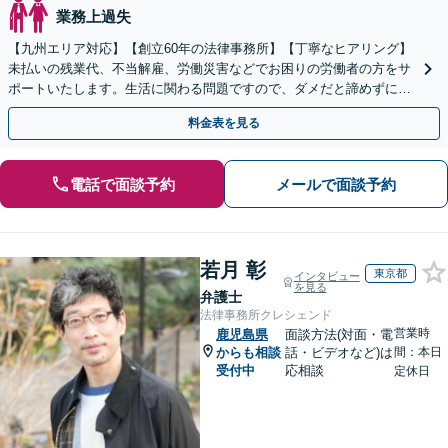
業務上過失
【九州エリア対応】【創立60年の法律事務所】【丁寧なヒアリング】
未払いの残業代、不当解雇、労働災害などでお困りの労働者の方をサ
ポートいたします。生活に関わる問題ですので、ダメだと諦めずに、
しっかりと労働者の権利を主張していきましょう。
料金表を見る
電話で面談予約
メールで面談予約
若月 彰
東京都
インタビュー
を見る
弁護士
法律事務所クレシェンド
営業時
鹿児島県
面談方法(対面・電
からも相談
話・ビデオなど)は
間：本日
受付中
応相談
定休日