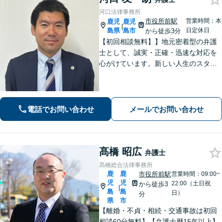
河口法律事務所
市役所前駅
営業時間：本
鹿児
鹿児
|
島県
島市
日定休日
から徒歩3分
【初回相談無料】】地元密着型の弁護
士として、誠実・正確・迅速な対応を
心がけています。新しい人生のスター
トを切る第一歩として、お気軽にご相
談ください【24時間メール問い合わせ
可】豊富な実践経験を活かし、スピー
ド解決を目指します。
電話でお問い合わせ
メールでお問い合わせ
髙橋 昭広
弁護士
髙橋総合法律事務所
鹿
鹿
市役所前駅
営業時間：09:00~
児
児
22:00（土日祝
から徒歩3
|
島
島
日）
分
県
市
【離婚・不貞・相続・交通事故は初回
相談60分無料】【弁護士歴15年以上】