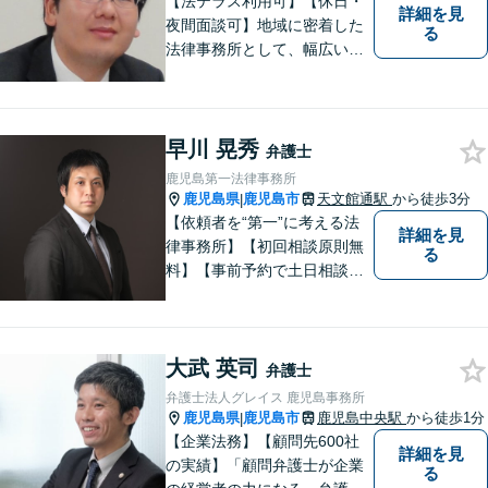
【法テラス利用可】【休日・
詳細を見
夜間面談可】地域に密着した
る
法律事務所として、幅広い分
野に対応いたします。トラブ
ルになる前、あるいは、トラ
ブルが大きくなる前に、不安
なことやお困りごとがござい
早川 晃秀
弁護士
ましたらお早めにご相談くだ
鹿児島第一法律事務所
さい。
鹿児島県
鹿児島市
天文館通駅
から徒歩3分
|
【依頼者を“第一”に考える法
詳細を見
律事務所】【初回相談原則無
る
料】【事前予約で土日相談
可】【オンライン面談・電子
契約対応】刑事弁護・民事損
害賠償請求を注力分野とし
大武 英司
て、確かな経験にもとづき、
弁護士
幅広い分野の法的トラブルへ
弁護士法人グレイス 鹿児島事務所
の対応が可能です。
鹿児島県
鹿児島市
鹿児島中央駅
から徒歩1分
|
【企業法務】【顧問先600社
詳細を見
の実績】「顧問弁護士が企業
る