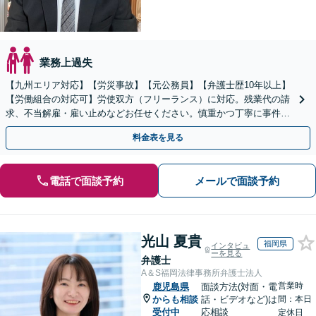
業務上過失
【九州エリア対応】【労災事故】【元公務員】【弁護士歴10年以上】
【労働組合の対応可】労使双方（フリーランス）に対応。残業代の請
求、不当解雇・雇い止めなどお任せください。慎重かつ丁寧に事件解
決へと進めます。
料金表を見る
電話で面談予約
メールで面談予約
光山 夏貴
福岡県
インタビュ
ーを見る
弁護士
A＆S福岡法律事務所弁護士法人
営業時
鹿児島県
面談方法(対面・電
からも相談
話・ビデオなど)は
間：本日
受付中
応相談
定休日