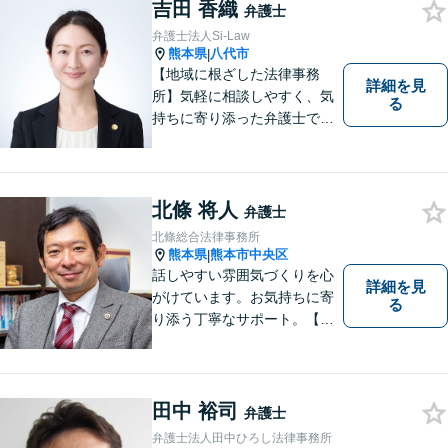
吉田 香織
弁護士
弁護士法人Si-Law
熊本県
八代市
|
【地域に根ざした法律事務
詳細を見
所】気軽に相談しやすく、気
る
持ちに寄り添った弁護士であ
りたいと考えています。依頼
者の方のおかれた社会的状況
やお気持ちに配慮し、納得の
いく解決のサポートができま
北條 将人
弁護士
すよう、一つ一つのご依頼に
北條総合法律事務所
誠実に取り組んでまいりま
熊本県
熊本市中央区
|
す。
話しやすい雰囲気づくりを心
詳細を見
がけています。お気持ちに寄
る
り添う丁寧なサポート。【借
金・債務整理】将来を見据え
た最善策をご提案【労働・雇
用】証拠集めから手厚くサポ
ート。企業からのご相談も承
田中 裕司
弁護士
ります【交通事故】弁護士費
弁護士法人田中ひろし法律事務所