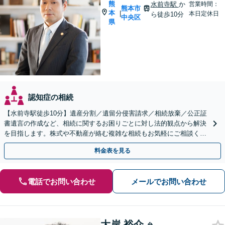
熊
水前寺駅
か
営業時間：
熊本市
本
|
本日定休日
ら徒歩10分
中央区
県
認知症の相続
【水前寺駅徒歩10分】遺産分割／遺留分侵害請求／相続放棄／公正証
書遺言の作成など、相続に関するお困りごとに対し法的観点から解決
を目指します。株式や不動産が絡む複雑な相続もお気軽にご相談くだ
さい。【休日・夜間予約相談可】
料金表を見る
電話でお問い合わせ
メールでお問い合わせ
大岸 裕介