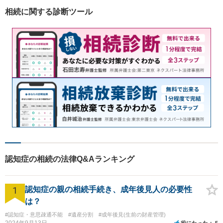
相続に関する診断ツール
認知症の相続の法律Q&Aランキング
1
認知症の親の相続手続き、成年後見人の必要性
は？
#認知症・意思疎通不能
#遺産分割
#成年後見(生前の財産管理)