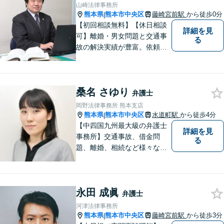
な生活」を提供するという志
山崎法律事務所
を持って日々の仕事に取り組
熊本県
熊本市中央区
藤崎宮前駅
から徒歩0分
|
んでまいります。
【初回相談無料】【休日相談
詳細を見
可】離婚・男女問題と交通事
る
故の解決実績が豊富。依頼者
様にとって力強い法的パート
ナーとして尽力いたします。
企業法務のご相談もお任せく
桑名 さゆり
ださい。【熊本市中心部】地
弁護士
域に密着した町医者みたいな
岡野法律事務所 熊本支店
弁護士です。
熊本県
熊本市中央区
水道町駅
から徒歩4分
|
【中四国九州最大級の弁護士
詳細を見
事務所】交通事故、借金問
る
題、離婚、相続など様々な問
題について、「何度でも無
料」の相談を行っています！
まずはお気軽にご相談くださ
永田 成眞
い！
弁護士
河津法律事務所
熊本県
熊本市中央区
藤崎宮前駅
から徒歩3分
|