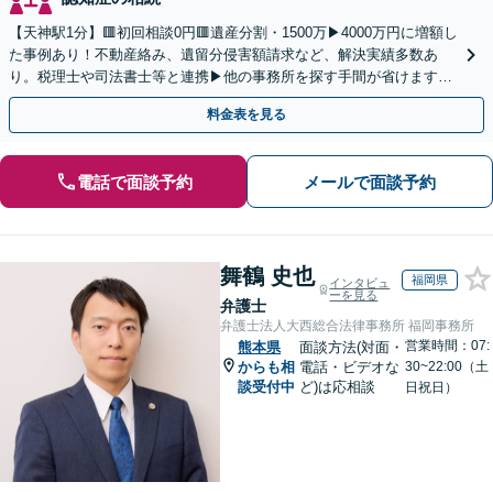
【天神駅1分】🟥初回相談0円🟥遺産分割・1500万▶4000万円に増額し
た事例あり！不動産絡み、遺留分侵害額請求など、解決実績多数あ
り。税理士や司法書士等と連携▶他の事務所を探す手間が省けます！
不動産会社と連携し無料査定&財産調査も◎
料金表を見る
電話で面談予約
メールで面談予約
舞鶴 史也
福岡県
インタビュ
ーを見る
弁護士
弁護士法人大西総合法律事務所 福岡事務所
営業時間：07:
熊本県
面談方法(対面・
からも相
電話・ビデオな
30~22:00（土
談受付中
ど)は応相談
日祝日）