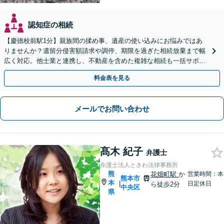
認知症の相続
【慶徳校前駅1分】親族間の揉め事、遺産の使い込みにお悩みではあ
りませんか？遺留分侵害額請求や調停、期限を過ぎた相続放棄まで幅
広く対応。他士業と連携し、不動産を含めた複雑な相続も一括サポー
トします。【WEB相談可能】【夜間面談可】
料金表を見る
メールでお問い合わせ
髙木 紀子
弁護士
弁護士法人ときわ法律事務所
熊
花畑町駅
か
営業時間：本
熊本市
本
|
日定休日
ら徒歩2分
中央区
県