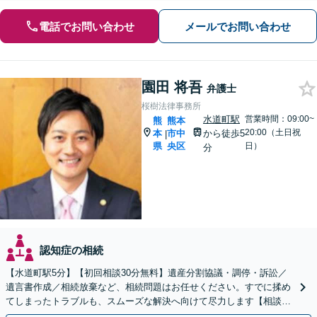
電話でお問い合わせ
メールでお問い合わせ
園田 将吾
弁護士
桜樹法律事務所
水道町駅
営業時間：09:00~
熊
熊本
20:00（土日祝
本
市中
から徒歩5
|
県
央区
日）
分
認知症の相続
【水道町駅5分】【初回相談30分無料】遺産分割協議・調停・訴訟／
遺言書作成／相続放棄など、相続問題はお任せください。すでに揉め
てしまったトラブルも、スムーズな解決へ向けて尽力します【相談実
績3万件の事務所】【休日・夜間対応可】