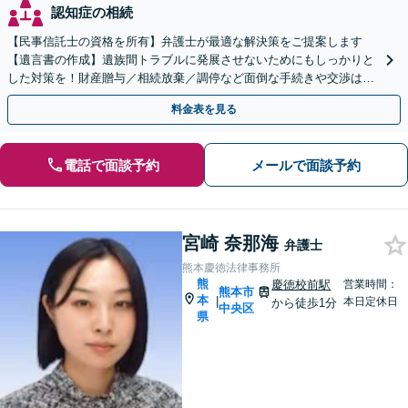
認知症の相続
【民事信託士の資格を所有】弁護士が最適な解決策をご提案します
【遺言書の作成】遺族間トラブルに発展させないためにもしっかりと
した対策を！財産贈与／相続放棄／調停など面倒な手続きや交渉はす
べて弁護士が代行します。
料金表を見る
電話で面談予約
メールで面談予約
宮崎 奈那海
弁護士
熊本慶徳法律事務所
熊
慶徳校前駅
営業時間：
熊本市
本
|
本日定休日
から徒歩1分
中央区
県