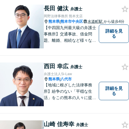
等の男女トラブル、③顧問弁
護の３つの分野に力を注ぐ弁
長田 健汰
弁護士
護士】
岡野法律事務所 熊本支店
熊本県
熊本市中央区
水道町駅
から徒歩4分
|
【中四国九州最大級の弁護士
詳細を見
事務所】交通事故、借金問
る
題、離婚、相続など様々な問
題について、「何度でも無
料」の相談を行っています！
まずはお気軽にご相談くださ
西田 幸広
い！
弁護士
弁護士法人Si-Law
熊本県
八代市
|
【地域に根ざした法律事務
詳細を見
所】紛争のない「平穏な生
る
活」をこの熊本の人々に提供
することが私たちのモットー
であり法律家としての使命で
す。一人でも多くの熊本地域
の人たちに紛争のない「平穏
山崎 佳寿幸
弁護士