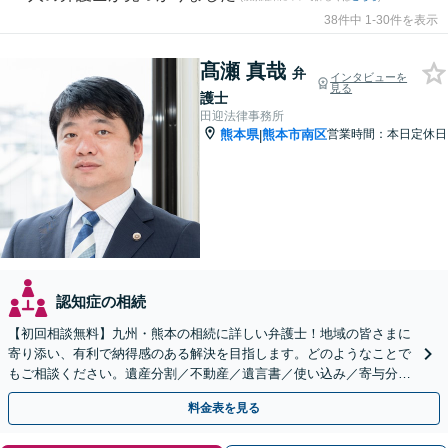
38件中 1-30件を表示
髙瀬 真哉
弁
インタビューを
見る
護士
田迎法律事務所
熊本県
熊本市南区
営業時間：本日定休日
|
認知症の相続
【初回相談無料】九州・熊本の相続に詳しい弁護士！地域の皆さまに
寄り添い、有利で納得感のある解決を目指します。どのようなことで
もご相談ください。遺産分割／不動産／遺言書／使い込み／寄与分／
遺留分／相続放棄【完全個室】
料金表を見る