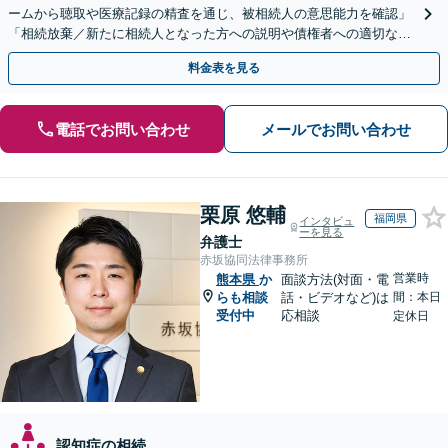
ームから聴取や医療記録の精査を通じ、被相続人の意思能力を確認」
「相続放棄／新たに相続人となった方への説明や債権者への適切な対
応まで、きめ細やかにサポート」【休日・夜間相談可】
料金表を見る
電話でお問い合わせ
メールでお問い合わせ
栗原 悠輔
福岡県
インタビュ
ーを見る
弁護士
赤坂協同法律事務所
営業時
熊本県
か
面談方法(対面・電
らも相談
話・ビデオなど)は
間：本日
受付中
応相談
定休日
認知症の相続