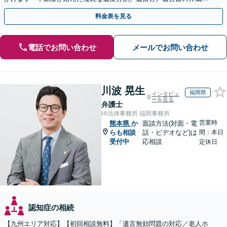
執行／事業承継など、お任せください」【休日相談あり】
料金表を見る
電話でお問い合わせ
メールでお問い合わせ
川波 晃生
福岡県
インタビュ
ーを見る
弁護士
Hi法律事務所 福岡事務所
営業時
熊本県
か
面談方法(対面・電
らも相談
話・ビデオなど)は
間：本日
受付中
応相談
定休日
認知症の相続
【九州エリア対応】【初回相談無料】「遺言無効問題の対応／老人ホ