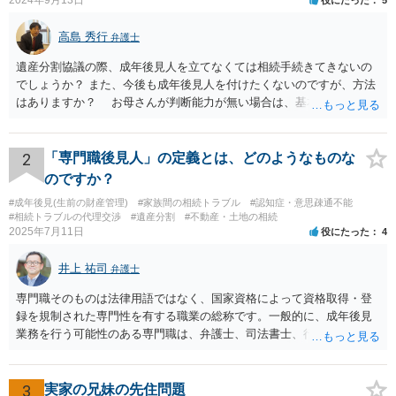
2024年9月13日
役にたった
5
高島 秀行
弁護士
遺産分割協議の際、成年後見人を立てなくては相続手続きてきないの
でしょうか？ また、今後も成年後見人を付けたくないのですが、方法
はありますか？ お母さんが判断能力が無い場合は、基本的に成年後
見人をつけるほかありません。 遺産分割審判や遺産分割調停を申し
立て、お母さんに特別代理人をつけるという方法も考えられますが、
遺産分割だけでなく、その後の取得した遺産の管理もありますので
2
「専門職後見人」の定義とは、どのようなものな
遺産分割審判や遺産分割調停を申し立て、お母さんに特別代理人をつ
のですか？
けるということでは解決できなさそうなので 後見人をつけるよう求め
#成年後見(生前の財産管理)
#家族間の相続トラブル
#認知症・意思疎通不能
られると思います。 弁護士に面談で相談された方がよいと思いま
#相続トラブルの代理交渉
#遺産分割
#不動産・土地の相続
す。
2025年7月11日
役にたった
4
井上 祐司
弁護士
専門職そのものは法律用語ではなく、国家資格によって資格取得・登
録を規制された専門性を有する職業の総称です。一般的に、成年後見
業務を行う可能性のある専門職は、弁護士、司法書士、行政書士、税
理士、社会福祉士、精神保健福祉士等が挙げられます。 精神保健福祉
士はほぼ無条件で成年後見人に選任されるわけではなく、基幹研修を
受講して継続研修を受講し続ける必要がありますが、家庭裁判所から
3
実家の兄妹の先住問題