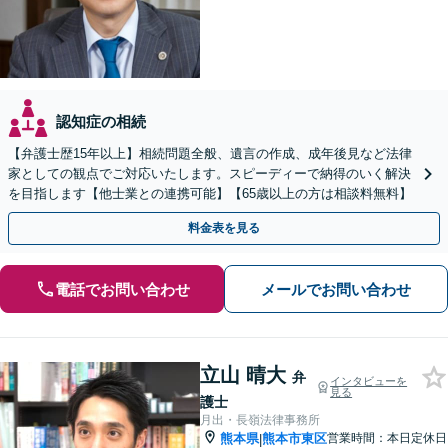
認知症の相続
【弁護士歴15年以上】相続問題全般、遺言の作成、成年後見など法律
家としての観点でご対応いたします。スピーディーで納得のいく解決
を目指します【他士業との連携可能】【65歳以上の方は相談料無料】
料金表を見る
電話でお問い合わせ
メールでお問い合わせ
立山 晴大
弁
インタビューを
見る
護士
月出・長嶺法律事務所
熊本県
熊本市東区
営業時間：本日定休日
|