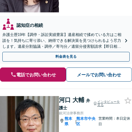
認知症の相続
弁護士歴19年【調停・訴訟実績豊富】遺産相続で揉めている方はご相
談を！気持ちに寄り添い、納得できる解決策を見つけられるよう尽力
します。遺産分割協議・調停／寄与分／遺留分侵害額請求【即日相談
可】【初回相談無料】【オンライン相談可】
料金表を見る
電話でお問い合わせ
メールでお問い合わせ
河口 大輔
弁
インタビューを
見る
護士
銀河法律事務所
熊本
熊本市中央
営業時間：本日定休
|
県
区
日