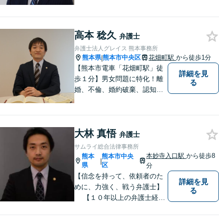
す。お悩みの方はお気軽にご
相談ください。
高本 稔久
弁護士
弁護士法人グレイス 熊本事務所
熊本県
熊本市中央区
花畑町駅
から徒歩1分
|
【熊本市電車「花畑町駅」徒
詳細を見
歩１分】男女問題に特化！離
る
婚、不倫、婚約破棄、認知、
金銭問題など。豊富な経験を
活かし、柔軟に対応すること
が可能です。ご依頼者さまの
大林 真悟
未来が明るくなるよう全力で
弁護士
サポートいたします【初回相
サムライ総合法律事務所
談無料】【子連れ相談可】
本妙寺入口駅
から徒歩8
熊本
熊本市中央
|
県
区
分
【信念を持って、依頼者のた
詳細を見
めに、力強く、戦う弁護士】
る
【１０年以上の弁護士経
験】 【①交通事故、②離婚