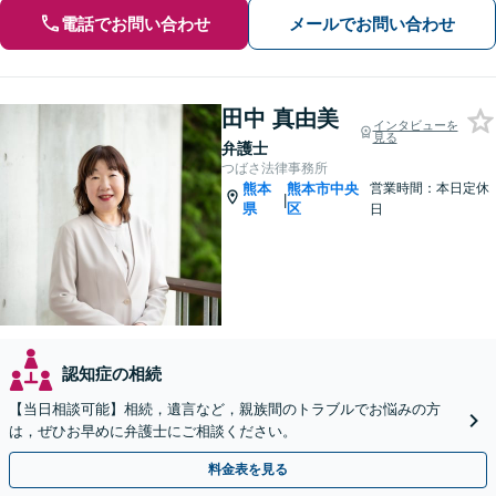
電話でお問い合わせ
メールでお問い合わせ
田中 真由美
インタビューを
見る
弁護士
つばさ法律事務所
熊本
熊本市中央
営業時間：本日定休
|
県
区
日
認知症の相続
【当日相談可能】相続，遺言など，親族間のトラブルでお悩みの方
は，ぜひお早めに弁護士にご相談ください。
料金表を見る