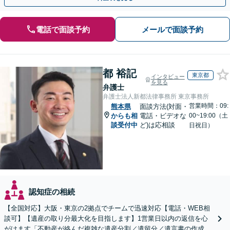
電話で面談予約
メールで面談予約
都 裕記
東京都
インタビュー
を見る
弁護士
弁護士法人新都法律事務所 東京事務所
営業時間：09:
熊本県
面談方法(対面・
からも相
電話・ビデオな
00~19:00（土
談受付中
ど)は応相談
日祝日）
認知症の相続
【全国対応】大阪・東京の2拠点でチームで迅速対応【電話・WEB相
談可】【遺産の取り分最大化を目指します】1営業日以内の返信を心
がけます「不動産が絡んだ複雑な遺産分割／遺留分／遺言書の作成・