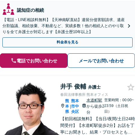
認知症の相続
【電話・LINE相談料無料】【天神南駅直結】遺留分侵害額請求、遺産
分割協議、相続放棄、不動産など、実績多数！他の相続人とのやり取
りを全て弁護士が対応します【弁護士歴10年以上】
料金表を見る
電話でお問い合わせ
メールでお問い合わせ
井手 俊輔
弁護士
春田法律事務所 熊本オフィス
水道町駅
営業時間：00:00~
熊
熊本
23:59（土日祝
本
市中
から徒歩2
|
県
央区
日）
分
【初回相談無料】【当日/夜間/土日24時
間受付】【水道町駅徒歩2分】お話を丁
寧にお聞きし、結果・プロセスともに