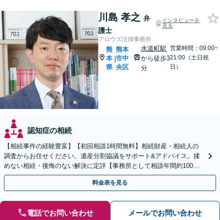
川島 孝之
弁
インタビューを
見る
護士
アロウズ法律事務所
水道町駅
営業時間：09:00~
熊
熊本
21:00（土日祝
本
市中
から徒歩3
|
県
央区
日）
分
認知症の相続
【相続事件の経験豊富】【初回相談1時間無料】相続財産・相続人の
調査からお任せください。遺産分割協議をサポート&アドバイス。揉
めない相続・後悔のない解決に定評【事務所として相談年間約100
件】
料金表を見る
電話でお問い合わせ
メールでお問い合わせ