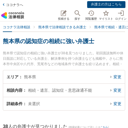
弁護士の方はこちら
ココナラへ
投稿する
探す
閲覧履歴
マイリスト
ログイン
ココナラ法律相談
熊本県で法律相談できる弁護士
熊本県で相続・遺言
熊本県の認知症の相続に強い弁護士
熊本県で認知症の相続に強い弁護士が38名見つかりました。初回面談無料や休
日面談に対応している弁護士、解決事例を持つ弁護士なども掲載中。さらに熊
本市中央区や八代市、荒尾市などの地域条件で弁護士を絞り込めます。相続・
遺言に関係する家族間の相続トラブルや認知症の相続、遺産分割等の細かな分
野での絞り込み検索もでき便利です。特に田迎法律事務所の髙瀬 真哉弁護士や
エリア
熊本県
変更
つばさ法律事務所の田中 真由美弁護士、桜樹法律事務所の園田 将吾弁護士のプ
ロフィール情報や弁護士費用、強みなどが注目されています。『熊本県で土日
相談内容
相続・遺言、認知症・意思疎通不能
変更
や夜間に発生した認知症の相続のトラブルを今すぐに弁護士に相談したい』
『認知症の相続のトラブル解決の実績豊富な近くの弁護士を検索したい』『初
回相談無料で認知症の相続を法律相談できる熊本県内の弁護士に相談予約した
詳細条件
未選択
変更
い』などでお困りの相談者さんにおすすめです。
38
人の弁護士が見つかりました
(検索結果について詳しくは
こちら
)