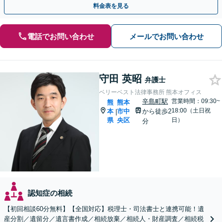
料金表を見る
電話でお問い合わせ
メールでお問い合わせ
守田 英昭
弁護士
ベリーベスト法律事務所 熊本オフィス
辛島町駅
営業時間：09:30~
熊
熊本
18:00（土日祝
本
市中
から徒歩2
|
県
央区
日）
分
認知症の相続
【初回相談60分無料】【全国対応】税理士・司法書士と連携可能！遺
産分割／遺留分／遺言書作成／相続放棄／相続人・財産調査／相続税