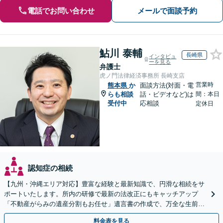
電話でお問い合わせ
メールで面談予約
鮎川 泰輔
長崎県
インタビュ
ーを見る
弁護士
虎ノ門法律経済事務所 長崎支店
営業時
熊本県
か
面談方法(対面・電
らも相談
話・ビデオなど)は
間：本日
受付中
応相談
定休日
認知症の相続
【九州・沖縄エリア対応】豊富な経験と最新知識で、円滑な相続をサ
ポートいたします。所内の研修で最新の法改正にもキャッチアップ
「不動産がらみの遺産分割もお任せ」遺言書の作成で、万全な生前対
策をおこないましょう【夜間・休日面談可】
料金表を見る