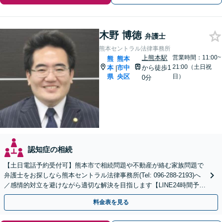
木野 博徳
弁護士
熊本セントラル法律事務所
上熊本駅
営業時間：11:00~
熊
熊本
21:00（土日祝
本
市中
から徒歩1
|
県
央区
日）
0分
認知症の相続
【土日電話予約受付可】熊本市で相続問題や不動産が絡む家族問題で
弁護士をお探しなら熊本セントラル法律事務所(Tel: 096-288-2193)へ
／感情的対立を避けながら適切な解決を目指します【LINE24時間予約
受付可】【休日・夜間相談可】
料金表を見る