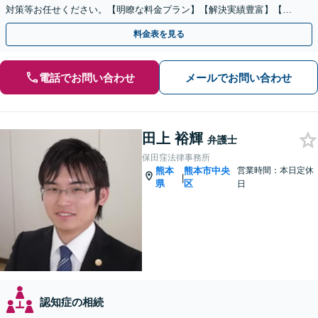
対策等お任せください。【明瞭な料金プラン】【解決実績豊富】【電
話相談可】
料金表を見る
電話でお問い合わせ
メールでお問い合わせ
田上 裕輝
弁護士
保田窪法律事務所
熊本
熊本市中央
営業時間：本日定休
|
県
区
日
認知症の相続