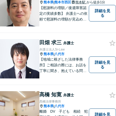
用特約の利用可【夜間・休日
熊本県
熊本市西区
熊本駅
から徒歩1分
|
面談可】
【慰謝料の増額／後遺障害認
詳細を見
定の実績多数】 弁護士への依
る
頼で慰謝料の増額が見込めま
す【破産・任意整理・個人再
生に対応】ご希望に沿った債
務整理をご提案【遺産相続の
田畑 求三
ノウハウ多数】相続手続きか
弁護士
ら遺言書までトータルサポー
弁護士法人Si-Law
ト【JR熊本駅から徒歩1分】
熊本県
八代市
|
【地域に根ざした法律事務
詳細を見
所】ご相談の際には、お話を
る
丁寧に聞き、抱えている問題
をよく理解した上で、法的観
点を踏まえた最善の解決方法
をご提案できるよう心がけて
います。 1人で悩まず、お気
髙橋 知寛
弁護士
軽にご相談ください。
髙橋法律事務所
熊本県
八代市
|
離婚 DV 子ども 相続 犯
詳細を見