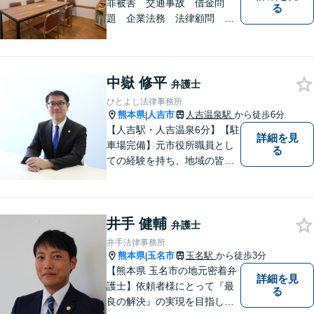
罪被害 交通事故 借金問
る
題 企業法務 法律顧問
各種法律問題取扱有 【女性
スタッフ常駐】【個室相談】
【バリアフリー】
中嶽 修平
弁護士
ひとよし法律事務所
熊本県
人吉市
人吉温泉駅
から徒歩6分
|
【人吉駅・人吉温泉6分】【駐
詳細を見
車場完備】元市役所職員とし
る
ての経験を持ち、地域の皆さ
まの暮らしに近い立場で多く
の声に触れてきました。人
吉・球磨地域の方々のため、
井手 健輔
懇切丁寧に対応し、解決を目
弁護士
指します【LINE対応】
井手法律事務所
熊本県
玉名市
玉名駅
から徒歩3分
|
【熊本県 玉名市の地元密着弁
詳細を見
護士】依頼者様にとって『最
る
良の解決』の実現を目指しま