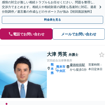
感情の対立が激しい相続トラブルもお任せください。問題を整理し、
交渉力でまとめます。相続人や相続財産の調査も迅速対に対応。遺産
分割調停／遺言書の作成などのサポート力が強み【初回面談無料】
料金表を見る
電話でお問い合わせ
メールでお問い合わせ
大津 秀英
弁護士
宮田総合法律事務所
熊
慶徳校前駅
営業時間：
熊本市
本
|
本日定休日
から徒歩1分
中央区
県