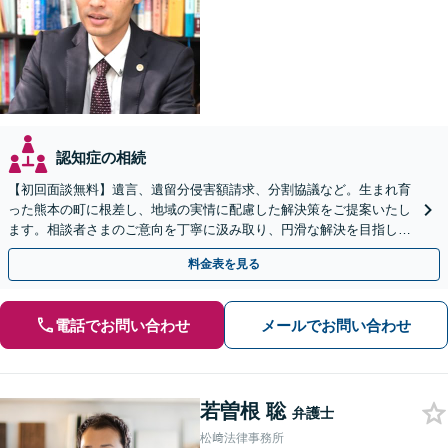
認知症の相続
【初回面談無料】遺言、遺留分侵害額請求、分割協議など。生まれ育
った熊本の町に根差し、地域の実情に配慮した解決策をご提案いたし
ます。相談者さまのご意向を丁寧に汲み取り、円滑な解決を目指しま
す。不動産相続等の実績あり【休日・夜間相談OK】
料金表を見る
電話でお問い合わせ
メールでお問い合わせ
若曽根 聡
弁護士
松﨑法律事務所