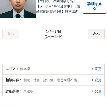
【土日祝／夜間面談可能】
詳細を見
【メール24時間受付中】【藤
る
崎宮前駅徒歩3分】熊本県内及
び周辺地域から法律相談受付
中です。交通事故・男女関係
等の問題から、刑事、経営者
1ページ目
の方の契約関係トラブルまで
前へ
次へ
(2ページ中)
幅広くご相談いただいており
ます。お気軽にご相談くださ
い。
エリア
熊本県
変更
相談内容
相続・遺言、認知症・意思疎通不能
変更
詳細条件
未選択
変更