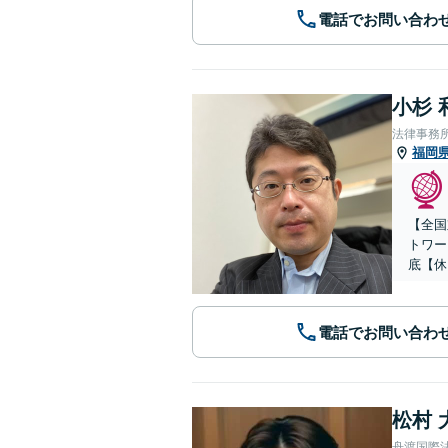
電話でお問い合わ
小杉 
法律事務
福岡
【全国
トワー
底【休
電話でお問い合わ
松村 
舟渡国際