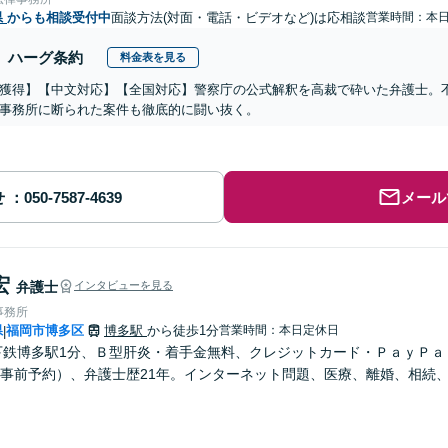
県
からも相談受付中
面談方法(対面・電話・ビデオなど)は応相談
営業時間：本
ハーグ条約
料金表を見る
獲得】【中文対応】【全国対応】警察庁の公式解釈を高裁で砕いた弁護士。
事務所に断られた案件も徹底的に闘い抜く。
せ
メール
宏
弁護士
インタビューを見る
事務所
県
福岡市博多区
博多駅
から徒歩1分
営業時間：本日定休日
|
下鉄博多駅1分、Ｂ型肝炎・着手金無料、クレジットカード・ＰａｙＰ
事前予約）、弁護士歴21年。インターネット問題、医療、離婚、相続