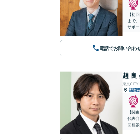
【初回
まで、
サポー
電話でお問い合わ
趙 良
東京CITY
福岡
【関東
代表弁
回相談