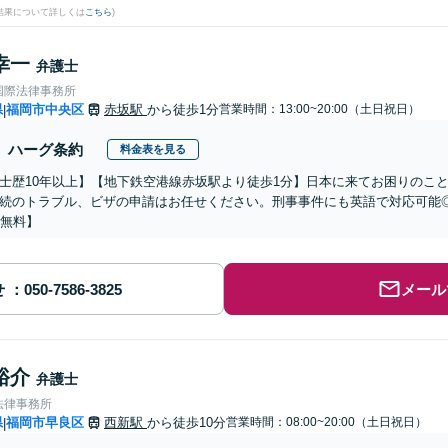
結果について詳しくは
こちら
)
幸一
弁護士
国際法律事務所
県
福岡市中央区
赤坂駅
から徒歩1分
営業時間：13:00~20:00（土日祝日）
|
ハーグ条約
料金表を見る
士歴10年以上】【地下鉄空港線赤坂駅より徒歩1分】日本に来てお困りのこ
続のトラブル、ビザの申請はお任せください。刑事事件にも英語で対応可能
分無料】
せ
メール
裕介
弁護士
法律事務所
県
福岡市早良区
西新駅
から徒歩10分
営業時間：08:00~20:00（土日祝日）
|