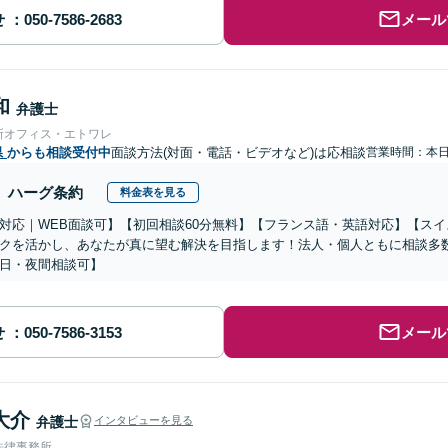
せ
メール
和
弁護士
所オフィス・エトワレ
県
からも相談受付中
面談方法(対面・電話・ビデオなど)は応相談
営業時間：本
ハーグ条約
料金表を見る
対応｜WEB面談可】【初回相談60分無料】【フランス語・英語対応】【ス
クを活かし、あなたが真に望む解決を目指します！法人・個人ともに相談多
日・夜間相談可】
せ
メール
大介
弁護士
インタビューを見る
法律事務所