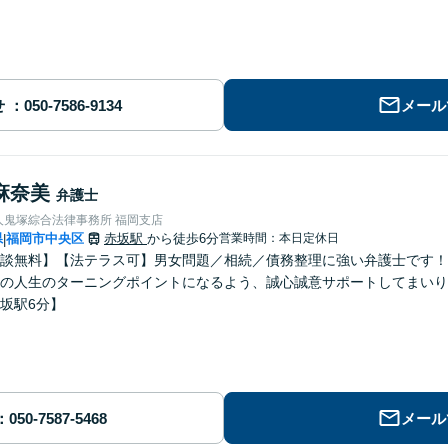
せ
メール
麻奈美
弁護士
人鬼塚綜合法律事務所 福岡支店
県
福岡市中央区
赤坂駅
から徒歩6分
営業時間：本日定休日
|
談無料】【法テラス可】男女問題／相続／債務整理に強い弁護士です！
の人生のターニングポイントになるよう、誠心誠意サポートしてまいり
坂駅6分】
メール