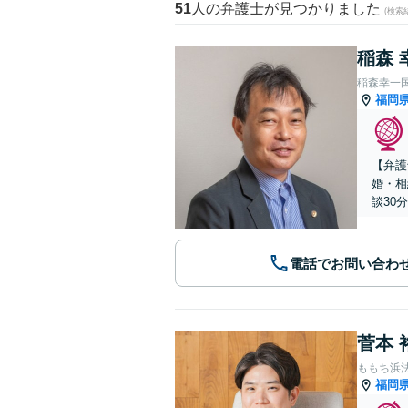
51
人の弁護士が見つかりました
(検索
稲森 
稲森幸一
福岡
【弁護
婚・相
談30
電話でお問い合わ
菅本 
ももち浜
福岡