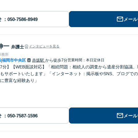
せ
メール
伸一
弁護士
インタビューを見る
事務所
県
福岡市中央区
赤坂駅
から徒歩7分
営業時間：本日定休日
|
7分】【WEB面談対応】「相続問題：相続人の調査から遺産分割協議
もサポートいたします」「インターネット：掲示板やSNS、ブログで
に豊富な経験あり」
せ
メール