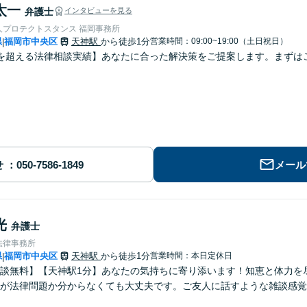
太一
弁護士
インタビューを見る
人プロテクトスタンス 福岡事務所
県
福岡市中央区
天神駅
から徒歩1分
営業時間：09:00~19:00（土日祝日）
|
を超える法律相談実績】あなたに合った解決策をご提案します。まずはご
せ
メール
光
弁護士
法律事務所
県
福岡市中央区
天神駅
から徒歩1分
営業時間：本日定休日
|
談無料】【天神駅1分】あなたの気持ちに寄り添います！知恵と体力を
が法律問題か分からなくても大丈夫です。ご友人に話すような雑談感覚