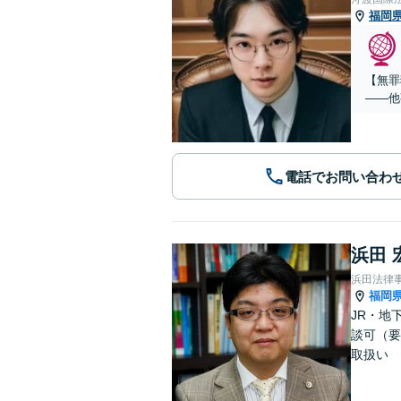
福岡
【無罪
——他
電話でお問い合わ
浜田 
浜田法律
福岡
JR・地
談可（要
取扱い