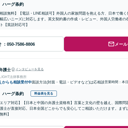
ハーグ条約
相談無料】【電話・LINE相談可】外国人の家族問題を抱える方、日本で働
幅広いニーズに対応します。英文契約書の作成・レビュー、外国人労働者の
ト【英語対応可】
せ
メール
弁護士
インタビューを見る
 LIGHT法律事務所
県
からも相談受付中
面談方法(対面・電話・ビデオなど)は応相談
営業時間：本
ハーグ条約
料金表を見る
エリア対応】【日本と中国の弁護士資格有】言葉と文化の壁を越え、国際問
護士が直接対応。日本全国どこからでも安心してご相談いただけます。まず
無料】