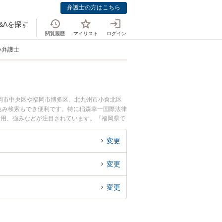
弁護士の方はこちら
&Aを探す
閲覧履歴
マイリスト
ログイン
い弁護士
岡市中央区や福岡市博多区、北九州市小倉北区
込み検索もでき便利です。特に稲森幸一国際法律
費用、強みなどが注目されています。『福岡県で
護士を検索したい』『初回相談無料でハーグ条約
変更
変更
変更