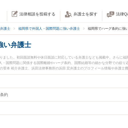
法律相談を投稿する
弁護士を探す
法律Q
弁護士
福岡県で外国人・国際問題に強い弁護士
福岡県でハーグ条約に強
強い弁護士
かりました。初回面談無料や休日面談に対応している弁護士なども掲載中。さらに福
人・国際問題に関係する国際離婚やハーグ条約、国際結婚等の細かな分野での絞り
所の菅本 裕介弁護士、浜田法律事務所の浜田 宏弁護士のプロフィール情報や弁護士
今すぐに弁護士に相談したい』『ハーグ条約のトラブル解決の実績豊富な近くの弁
したい』などでお困りの相談者さんにおすすめです。
条約