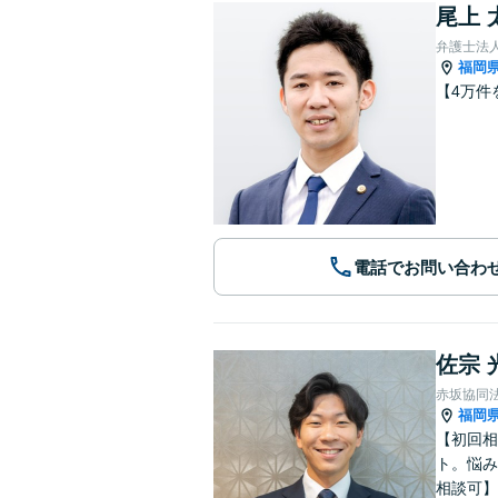
尾上 
弁護士法
福岡
【4万件
電話でお問い合わ
佐宗 
赤坂協同
福岡
【初回相
ト。悩み
相談可】