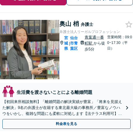
奥山 梢
弁護士
弁護士法人リーガルプロフェッション
青葉通一番
営業時間：09:0
宮
仙台
0~17:30（平
城
市青
町駅
から徒
|
県
葉区
日）
歩5分
生活費を渡さないことによる離婚問題
【初回来所相談無料】「離婚問題の解決実績が豊富」「将来を見据え
た解決」9名の弁護士が在籍する東北最大級の事務所／豊富なノウハ
ウをいかし、複雑な問題にも柔軟に対処します【法テラス利用可】
【秘密厳守】
料金表を見る