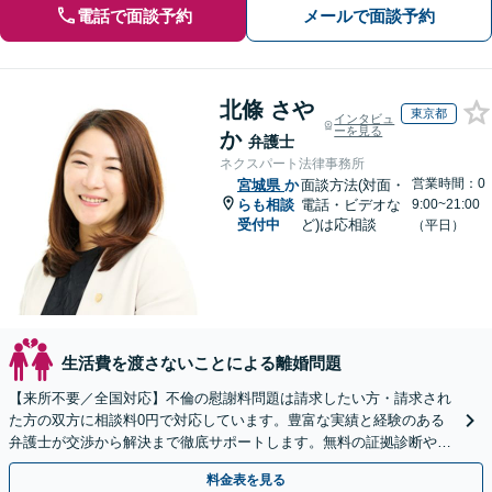
電話で面談予約
メールで面談予約
北條 さや
東京都
インタビュ
ーを見る
か
弁護士
ネクスパート法律事務所
営業時間：0
宮城県
か
面談方法(対面・
らも相談
電話・ビデオな
9:00~21:00
受付中
ど)は応相談
（平日）
生活費を渡さないことによる離婚問題
【来所不要／全国対応】不倫の慰謝料問題は請求したい方・請求され
た方の双方に相談料0円で対応しています。豊富な実績と経験のある
弁護士が交渉から解決まで徹底サポートします。無料の証拠診断や着
手金の返還保証もありますので安心してご相談ください。
料金表を見る