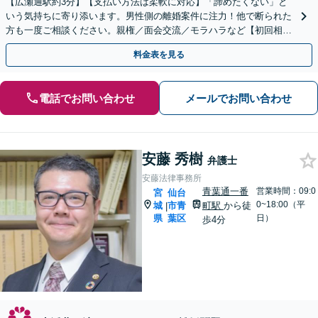
【広瀬通駅約3分】【支払い方法は柔軟に対応】「諦めたくない」と
いう気持ちに寄り添います。男性側の離婚案件に注力！他で断られた
方も一度ご相談ください。親権／面会交流／モラハラなど【初回相談
60分無料】【オンライン相談可能】
料金表を見る
電話でお問い合わせ
メールでお問い合わせ
安藤 秀樹
弁護士
安藤法律事務所
青葉通一番
営業時間：09:0
宮
仙台
0~18:00（平
城
市青
町駅
から徒
|
県
葉区
日）
歩4分