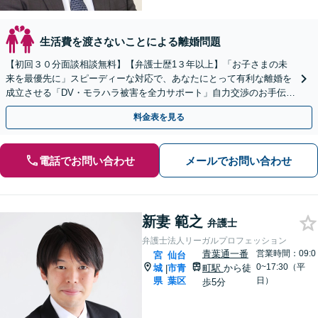
生活費を渡さないことによる離婚問題
【初回３０分面談相談無料】【弁護士歴1３年以上】「お子さまの未
来を最優先に」スピーディーな対応で、あなたにとって有利な離婚を
成立させる「DV・モラハラ被害を全力サポート」自力交渉のお手伝い
をするバックアッププラン
料金表を見る
電話でお問い合わせ
メールでお問い合わせ
新妻 範之
弁護士
弁護士法人リーガルプロフェッション
青葉通一番
営業時間：09:0
宮
仙台
0~17:30（平
城
市青
町駅
から徒
|
県
葉区
日）
歩5分