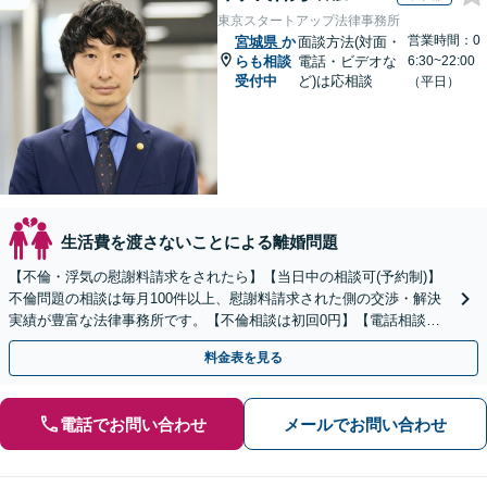
東京スタートアップ法律事務所
営業時間：0
宮城県
か
面談方法(対面・
らも相談
電話・ビデオな
6:30~22:00
受付中
ど)は応相談
（平日）
生活費を渡さないことによる離婚問題
【不倫・浮気の慰謝料請求をされたら】【当日中の相談可(予約制)】
不倫問題の相談は毎月100件以上、慰謝料請求された側の交渉・解決
実績が豊富な法律事務所です。【不倫相談は初回0円】【電話相談で
ご契約まで対応可/来所不要】
料金表を見る
電話でお問い合わせ
メールでお問い合わせ