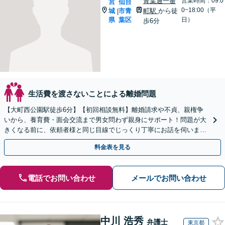
青葉通一番
営業時間：09:0
宮
仙台
0~18:00（平
城
市青
町駅
から徒
|
県
葉区
日）
歩6分
生活費を渡さないことによる離婚問題
【大町西公園駅徒歩6分】【初回相談無料】離婚請求や不貞、親権争
いから、養育費・面会交流まで男女問わず親身にサポート！問題が大
きくなる前に、依頼者様と同じ目線でじっくり丁寧にお話を伺いま
す。お気軽にご相談ください【電話・メール・WEB相談可】
料金表を見る
電話でお問い合わせ
メールでお問い合わせ
中川 浩秀
弁護士
東京都