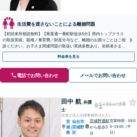
生活費を渡さないことによる離婚問題
【初回来所相談無料】【青葉通一番町駅徒歩5分】県内トップクラス
の取扱実績。親権／養育費／財産分与など、離婚のお困りごとはご相
談ください。お子さま関連問題の取扱い実績多数あり。依頼者さまの
状況やご要望に寄り添い、最善の解決を目指します。
料金表を見る
電話でお問い合わせ
メールでお問い合わせ
田中 航
弁護
インタビューを見
る
士
弁護士法人法律事務所せんだい
宮城野通駅
営業時間：09:0
宮
仙台市
0~19:00（平
城
宮城野
から徒歩3
|
県
区
日）
分