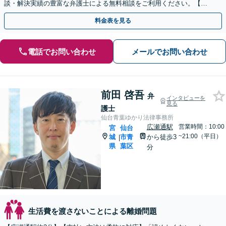
談・解決実績の豊富な弁護士による無料相談をご利用ください。【不
倫相談は初回0円】【宮城県全域対応】
料金表を見る
電話でお問い合わせ
メールでお問い合わせ
前田 啓吾
弁
インタビューを
見る
護士
仙台青葉ゆかり法律事務所
広瀬通駅
営業時間：10:00
宮
仙台
~21:00（平日）
城
市青
から徒歩3
|
県
葉区
分
生活費を渡さないことによる離婚問題