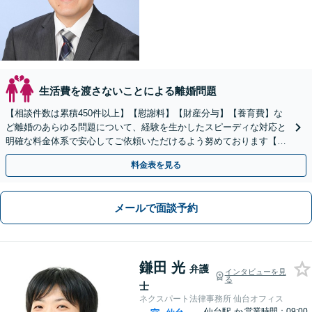
生活費を渡さないことによる離婚問題
【相談件数は累積450件以上】【慰謝料】【財産分与】【養育費】な
ど離婚のあらゆる問題について、経験を生かしたスピーディな対応と
明確な料金体系で安心してご依頼いただけるよう努めております【弁
護士経験15年以上】
料金表を見る
メールで面談予約
鎌田 光
弁護
インタビューを見
る
士
ネクスパート法律事務所 仙台オフィス
仙台駅
か
営業時間：09:00