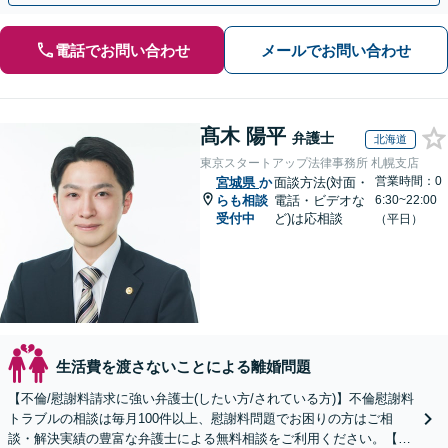
電話でお問い合わせ
メールでお問い合わせ
髙木 陽平
弁護士
北海道
東京スタートアップ法律事務所 札幌支店
営業時間：0
宮城県
か
面談方法(対面・
らも相談
電話・ビデオな
6:30~22:00
受付中
ど)は応相談
（平日）
生活費を渡さないことによる離婚問題
【不倫/慰謝料請求に強い弁護士(したい方/されている方)】不倫慰謝料
トラブルの相談は毎月100件以上、慰謝料問題でお困りの方はご相
談・解決実績の豊富な弁護士による無料相談をご利用ください。【不