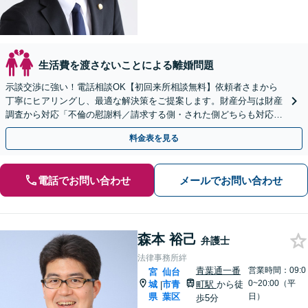
生活費を渡さないことによる離婚問題
示談交渉に強い！電話相談OK【初回来所相談無料】依頼者さまから
丁寧にヒアリングし、最適な解決策をご提案します。財産分与は財産
調査から対応「不倫の慰謝料／請求する側・された側どちらも対応
可」【休日・夜間相談可】【完全個室】【子連れ相談可】
料金表を見る
電話でお問い合わせ
メールでお問い合わせ
森本 裕己
弁護士
法律事務所絆
青葉通一番
営業時間：09:0
宮
仙台
0~20:00（平
城
市青
町駅
から徒
|
県
葉区
日）
歩5分