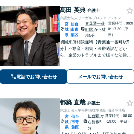
髙田 英典
弁護士
弁護士法人リーガルプロフェッション
青葉通一番
営業時間：09:0
宮
仙台
0~17:30（平
城
市青
町駅
から徒
|
県
葉区
日）
歩5分
初回来所相談無料【青葉通一番町駅5
分】不動産・相続・医療過誤などか
ら、企業のトラブルまで様々な法律問
題に全力を尽くします。ご相談者様の
お話をお聞きし、最善の解決策へと導
くことを最も重視しています。お困り
電話でお問い合わせ
メールでお問い合わせ
の方はご相談ください。9名の弁護士が
在籍
都築 直哉
弁護士
弁護士法人平松剛法律事務所 仙台事務所
仙台駅
か
営業時間：08:00
宮
仙台
~19:00（平日）
城
市青
ら徒歩5
|
県
葉区
分