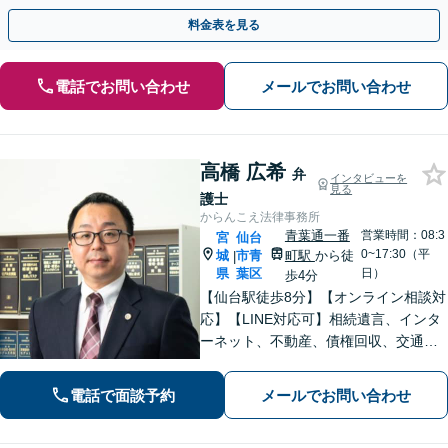
倫相談は初回0円】【北海道・東北エリア対応】
料金表を見る
電話でお問い合わせ
メールでお問い合わせ
高橋 広希
弁
インタビューを
見る
護士
からんこえ法律事務所
青葉通一番
営業時間：08:3
宮
仙台
0~17:30（平
城
市青
町駅
から徒
|
県
葉区
日）
歩4分
【仙台駅徒歩8分】【オンライン相談対
応】【LINE対応可】相続遺言、インタ
ーネット、不動産、債権回収、交通事
故など幅広く対応可能です。 改正プロ
バイダ責任制限法の発信者情報開示命
電話で面談予約
メールでお問い合わせ
令制度に対応しています。