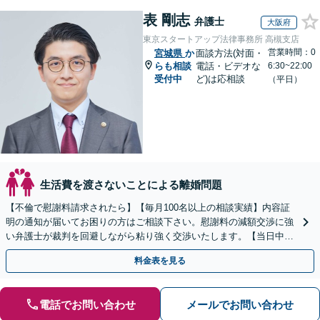
表 剛志
弁護士
大阪府
東京スタートアップ法律事務所 高槻支店
営業時間：0
宮城県
か
面談方法(対面・
らも相談
電話・ビデオな
6:30~22:00
受付中
ど)は応相談
（平日）
生活費を渡さないことによる離婚問題
【不倫で慰謝料請求されたら】【毎月100名以上の相談実績】内容証
明の通知が届いてお困りの方はご相談下さい。慰謝料の減額交渉に強
い弁護士が裁判を回避しながら粘り強く交渉いたします。【当日中の
相談可(予約制)】【全国対応】
料金表を見る
電話でお問い合わせ
メールでお問い合わせ