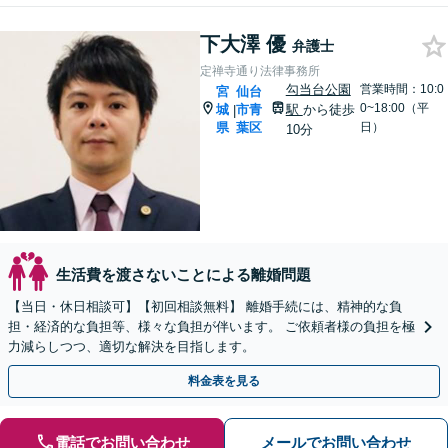
下大澤 優
弁護士
定禅寺通り法律事務所
勾当台公園
営業時間：10:0
宮
仙台
0~18:00（平
城
市青
駅
から徒歩
|
県
葉区
日）
10分
生活費を渡さないことによる離婚問題
【当日・休日相談可】【初回相談無料】 離婚手続には、精神的な負
担・経済的な負担等、様々な負担が伴います。 ご依頼者様の負担を極
力減らしつつ、適切な解決を目指します。
料金表を見る
電話でお問い合わせ
メールでお問い合わせ