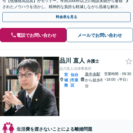
可【低価格高品質】がモットー。年間1000件以上の相談実績から蓄積
されたノウハウを活かし、精神的な負担も軽減しながら迅速な解決を
目指します。【休日・夜間相談あり】【ビデオ面談可】
料金表を見る
電話でお問い合わせ
メールでお問い合わせ
品川 直人
弁護士
品川直人法律事務所
泉中央駅
営業時間：09:30
宮
仙台
~18:00（平日）
城
市泉
から徒歩8
|
県
区
分
生活費を渡さないことによる離婚問題