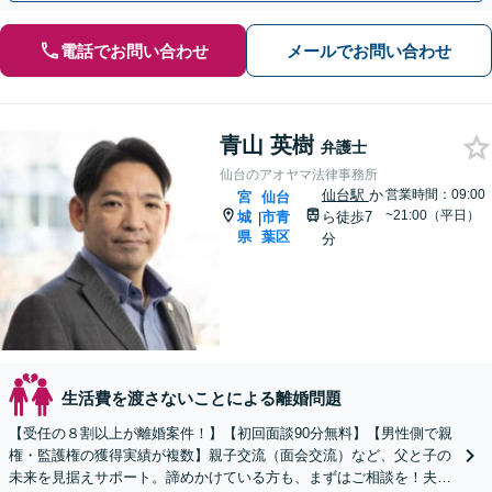
電話でお問い合わせ
メールでお問い合わせ
青山 英樹
弁護士
仙台のアオヤマ法律事務所
仙台駅
か
営業時間：09:00
宮
仙台
~21:00（平日）
城
市青
ら徒歩7
|
県
葉区
分
生活費を渡さないことによる離婚問題
【受任の８割以上が離婚案件！】【初回面談90分無料】【男性側で親
権・監護権の獲得実績が複数】親子交流（面会交流）など、父と子の
未来を見据えサポート。諦めかけている方も、まずはご相談を！夫婦