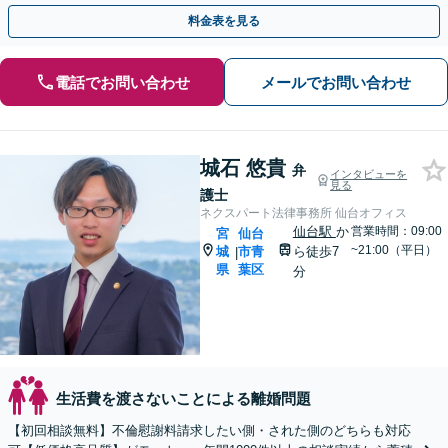
カウンセラー・公認会計士資格あり【WEB面談可】
料金表を見る
電話でお問い合わせ
メールでお問い合わせ
城石 悠貴
弁
インタビューを
見る
護士
ネクスパート法律事務所 仙台オフィス
仙台駅
か
営業時間：09:00
宮
仙台
~21:00（平日）
城
市青
ら徒歩7
|
県
葉区
分
生活費を渡さないことによる離婚問題
【初回相談無料】不倫慰謝料請求したい側・された側のどちらも対応