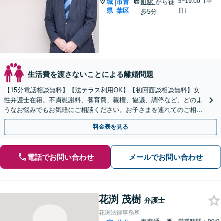
5~19:00（平
城
市青
町駅
から徒
|
県
葉区
日）
歩5分
生活費を渡さないことによる離婚問題
【15分電話相談無料】【法テラス利用OK】【初回面談相談無料】女
性弁護士在籍。不貞慰謝料、養育費、親権、協議、調停など、どのよ
うなお悩みでもお気軽にご相談ください。お子さまを連れてのご相談
も大歓迎です【青葉通一番町駅5分】
料金表を見る
電話でお問い合わせ
メールでお問い合わせ
花渕 茂樹
弁護士
花渕法律事務所