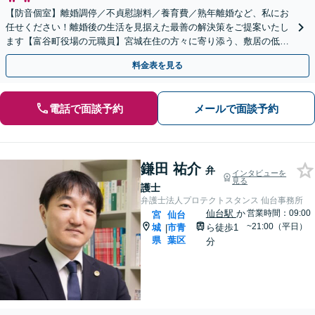
【防音個室】離婚調停／不貞慰謝料／養育費／熟年離婚など、私にお
任せください！離婚後の生活を見据えた最善の解決策をご提案いたし
ます【富谷町役場の元職員】宮城在住の方々に寄り添う、敷居の低い
事務所です【LINE・メール予約可】
料金表を見る
電話で面談予約
メールで面談予約
鎌田 祐介
弁
インタビューを
見る
護士
弁護士法人プロテクトスタンス 仙台事務所
仙台駅
か
営業時間：09:00
宮
仙台
~21:00（平日）
城
市青
ら徒歩1
|
県
葉区
分