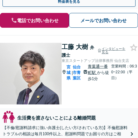
料金表を見る
電話でお問い合わせ
メールでお問い合わせ
工藤 大樹
弁
インタビューを
見る
護士
東京スタートアップ法律事務所 仙台支店
青葉通一番
営業時間：06:3
宮
仙台
0~22:00（平
城
市青
町駅
から徒
|
県
葉区
日）
歩1分
生活費を渡さないことによる離婚問題
【不倫/慰謝料請求に強い弁護士(したい方/されている方)】不倫慰謝料
トラブルの相談は毎月100件以上、慰謝料問題でお困りの方はご相