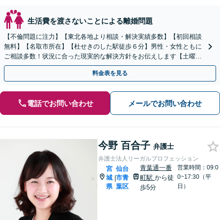
生活費を渡さないことによる離婚問題
【不倫問題に注力】【東北各地より相談・解決実績多数】【初回相談
無料】【名取市所在】【杜せきのした駅徒歩６分】男性・女性ともに
ご相談多数！状況に合った現実的な解決方針をお伝えします【土曜相
談可】【駐車場完備】【完全個室】【プライバシー厳守】
料金表を見る
電話でお問い合わせ
メールでお問い合わせ
今野 百合子
弁護士
弁護士法人リーガルプロフェッション
青葉通一番
営業時間：09:0
宮
仙台
0~17:30（平
城
市青
町駅
から徒
|
県
葉区
日）
歩5分