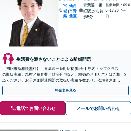
青葉通一番
営業時間：09:0
宮
仙台
0~17:30（平
城
市青
町駅
から徒
|
県
葉区
日）
歩5分
生活費を渡さないことによる離婚問題
【初回来所相談無料】【青葉通一番町駅徒歩5分】県内トップクラス
の取扱実績。親権／養育費／財産分与など、離婚のお困りごとはご相
談ください。お子さま関連問題の取扱い実績多数あり。依頼者さまの
状況やご要望に寄り添い、最善の解決を目指します。
料金表を見る
電話でお問い合わせ
メールでお問い合わせ