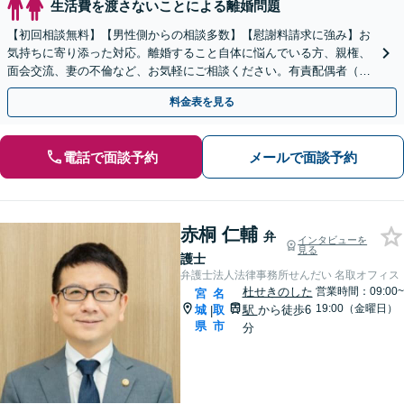
生活費を渡さないことによる離婚問題
【初回相談無料】【男性側からの相談多数】【慰謝料請求に強み】お
気持ちに寄り添った対応。離婚すること自体に悩んでいる方、親権、
面会交流、妻の不倫など、お気軽にご相談ください。有責配偶者（不
倫した側）の相談も対応します。【青葉通一番町駅4分】
料金表を見る
電話で面談予約
メールで面談予約
赤桐 仁輔
弁
インタビューを
見る
護士
弁護士法人法律事務所せんだい 名取オフィス
杜せきのした
営業時間：09:00~
宮
名
19:00（金曜日）
城
取
駅
から徒歩6
|
県
市
分