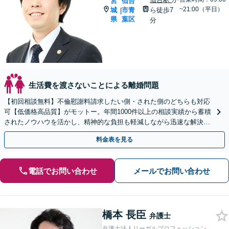
宮
仙台
~21:00（平日）
城
市青
ら徒歩7
|
県
葉区
分
生活費を渡さないことによる離婚問題
【初回相談無料】不倫慰謝料請求したい側・された側のどちらも対応
可【低価格高品質】がモットー。年間1000件以上の相談実績から蓄積
されたノウハウを活かし、精神的な負担も軽減しながら迅速な解決を
目指します。【休日・夜間相談あり】【ビデオ面談可】
料金表を見る
電話でお問い合わせ
メールでお問い合わせ
橋本 長臣
弁護士
弁護士法人リーガルプロフェッション