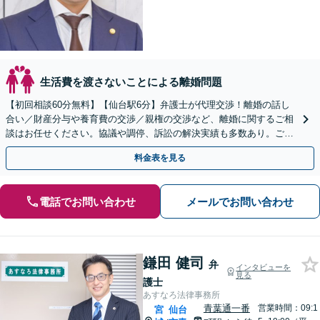
生活費を渡さないことによる離婚問題
【初回相談60分無料】【仙台駅6分】弁護士が代理交渉！離婚の話し
合い／財産分与や養育費の交渉／親権の交渉など、離婚に関するご相
談はお任せください。協議や調停、訴訟の解決実績も多数あり。ご希
望に寄り添いながら、最善の解決を目指して対応します
料金表を見る
電話でお問い合わせ
メールでお問い合わせ
鎌田 健司
弁
インタビューを
見る
護士
あすなろ法律事務所
青葉通一番
営業時間：09:1
宮
仙台