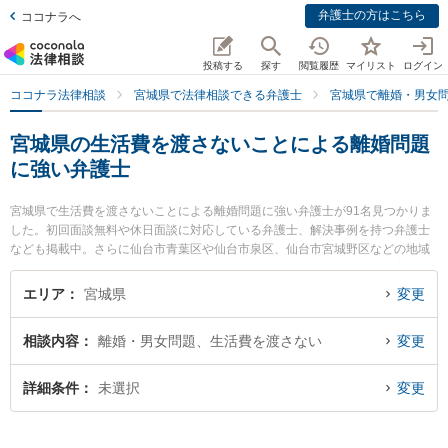
弁護士の方はこちら
ココナラへ
投稿する
探す
閲覧履歴
マイリスト
ログイン
ココナラ法律相談
宮城県で法律相談できる弁護士
宮城県で離婚・男女
宮城県の生活費を渡さないことによる離婚問題
に強い弁護士
宮城県で生活費を渡さないことによる離婚問題に強い弁護士が91名見つかりま
した。初回面談無料や休日面談に対応している弁護士、解決事例を持つ弁護士
なども掲載中。さらに仙台市青葉区や仙台市泉区、仙台市宮城野区などの地域
条件で弁護士を絞り込めます。離婚・男女問題に関係する財産分与や養育費、
親権等の細かな分野での絞り込み検索もでき便利です。特に大町法律事務所の
エリア
宮城県
変更
小田嶋 章宏弁護士や仙台のアオヤマ法律事務所の青山 英樹弁護士、ネクスパー
ト法律事務所 仙台オフィスの城石 悠貴弁護士のプロフィール情報や弁護士費
相談内容
離婚・男女問題、生活費を渡さない
変更
用、強みなどが注目されています。『宮城県で土日や夜間に発生した生活費を
渡さないことによる離婚問題のトラブルを今すぐに弁護士に相談したい』『生
活費を渡さないことによる離婚問題のトラブル解決の実績豊富な近くの弁護士
詳細条件
未選択
変更
を検索したい』『初回相談無料で生活費を渡さないことによる離婚問題を法律
相談できる宮城県内の弁護士に相談予約したい』などでお困りの相談者さんに
おすすめです。