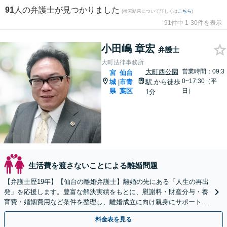
91
人の弁護士が見つかりました
(検索結果について詳しくは
こちら
)
91件中 1-30件を表示
小田嶋 章宏
弁護士
大町法律事務所
大町西公園
営業時間：09:3
宮
仙台
0~17:30（平
城
市青
駅
から徒歩
|
県
葉区
日）
1分
生活費を渡さないことによる離婚問題
【弁護士歴19年】【仙台の離婚弁護士】離婚の先にある「人生の再出
発」を応援します。豊富な解決実績をもとに、慰謝料・財産分与・養
育費・婚姻費用など条件を整理し、離婚成立に向け親身にサポートし
ます。【大町西公園駅1分】【夜間・休日対応可能】
料金表を見る