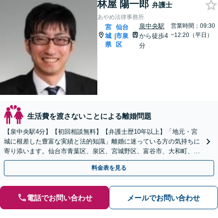
林屋 陽一郎
弁護士
あやめ法律事務所
泉中央駅
営業時間：09:30
宮
仙台
~12:20（平日）
城
市泉
から徒歩4
|
県
区
分
生活費を渡さないことによる離婚問題
【泉中央駅4分】【初回相談無料】【弁護士歴10年以上】「地元・宮
城に根差した豊富な実績と法的知識」離婚に迷っている方の気持ちに
寄り添います。仙台市青葉区、泉区、宮城野区、富谷市、大和町、大
郷町、大衡村、利府町や塩竈市など【近隣駐車場あり】
料金表を見る
電話でお問い合わせ
メールでお問い合わせ