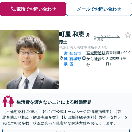
電話でお問い合わせ
メールでお問い合わせ
町屋 和憲
弁
インタビューを
見る
護士
弁護士法人法律事務所せんだい
宮城野通駅
営業時間：09:0
宮
仙台市
0~20:00（平
城
宮城野
から徒歩3
|
県
区
日）
分
生活費を渡さないことによる離婚問題
【不倫慰謝料に強い】【仙台市公式ホームページに情報掲載中】【東
北各地より相談・解決実績多数】【初回相談60分無料】男性・女性と
もにご相談多数！状況に合った現実的な解決方針をお伝えします。