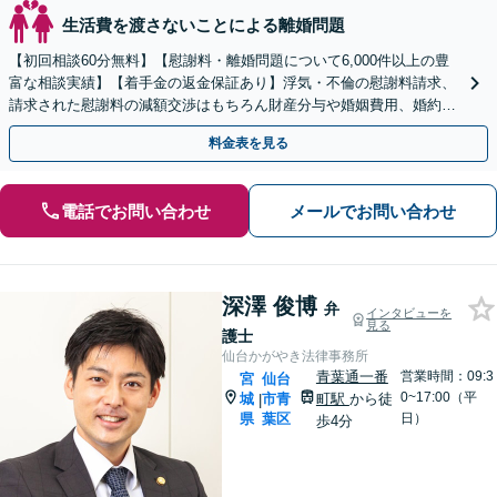
生活費を渡さないことによる離婚問題
【初回相談60分無料】【慰謝料・離婚問題について6,000件以上の豊
富な相談実績】【着手金の返金保証あり】浮気・不倫の慰謝料請求、
請求された慰謝料の減額交渉はもちろん財産分与や婚姻費用、婚約破
棄など様々な離婚・男女問題の解決実績が豊富です。
料金表を見る
電話でお問い合わせ
メールでお問い合わせ
深澤 俊博
弁
インタビューを
見る
護士
仙台かがやき法律事務所
青葉通一番
営業時間：09:3
宮
仙台
0~17:00（平
城
市青
町駅
から徒
|
県
葉区
日）
歩4分