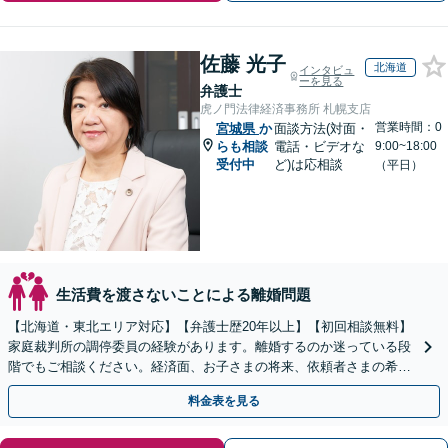
佐藤 光子
北海道
インタビュ
ーを見る
弁護士
虎ノ門法律経済事務所 札幌支店
営業時間：0
宮城県
か
面談方法(対面・
らも相談
電話・ビデオな
9:00~18:00
受付中
ど)は応相談
（平日）
生活費を渡さないことによる離婚問題
【北海道・東北エリア対応】【弁護士歴20年以上】【初回相談無料】
家庭裁判所の調停委員の経験があります。離婚するのか迷っている段
階でもご相談ください。経済面、お子さまの将来、依頼者さまの希望
を考慮した最善の解決策をご提案します。
料金表を見る