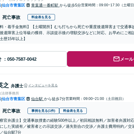
県
仙台市青葉区
青葉通一番町駅
から徒歩5分
営業時間：09:00~17:30（土曜
|
死亡事故
料金表を見る
料・着手金無料】【土曜開所】むち打ちから死亡や重度後遺障害まで交通事
後遺障害上位等級の獲得、示談提示後の増額交渉などに対応。お早めにご相
士歴15年以上】
せ
メール
英之
弁護士
インタビューを見る
台法律事務所
県
仙台市青葉区
仙台駅
から徒歩7分
営業時間：09:00~21:00（土日祝日）
|
死亡事故
事例を見る(1件)
料金表を見る
察官弁護士】交通事故捜査の経験500件以上／初回相談無料／加害者弁護対
にした実績有／被害者との示談交渉／過失割合の交渉／弁護士費用特約／交通
／仙台駅7分