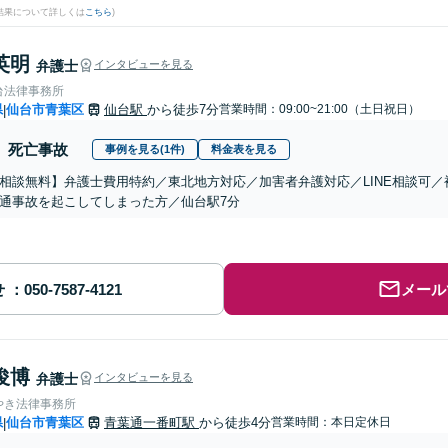
結果について詳しくは
こちら
)
英明
弁護士
インタビューを見る
台法律事務所
県
仙台市青葉区
仙台駅
から徒歩7分
営業時間：09:00~21:00（土日祝日）
|
死亡事故
事例を見る(1件)
料金表を見る
相談無料】弁護士費用特約／東北地方対応／加害者弁護対応／LINE相談可
通事故を起こしてしまった方／仙台駅7分
せ
メール
俊博
弁護士
インタビューを見る
やき法律事務所
県
仙台市青葉区
青葉通一番町駅
から徒歩4分
営業時間：本日定休日
|