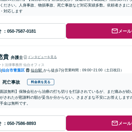
ください。人身事故、物損事故、死亡事故など対応実績多数。依頼者さまに
・対応します
せ
メール
悠貴
弁護士
インタビューを見る
ート法律事務所 仙台オフィス
県
仙台市青葉区
仙台駅
から徒歩7分
営業時間：09:00~21:00（土日祝日）
|
死亡事故
料金表を見る
面談無料】保険会社から治療の打ち切りを打診されているが、まだ痛みが続
がされたが慰謝料の額が妥当か分からない。さまざまな不安にお答えします
手金は無料です。
せ
メール