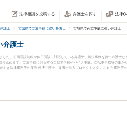
法律相談を投稿する
弁護士を探す
法律Q
弁護士
宮城県で交通事故に強い弁護士
宮城県で死亡事故に強い弁護士
い弁護士
りました。初回面談無料や休日面談に対応している弁護士、解決事例を持つ弁護士な
絞り込めます。交通事故に関係する自動車事故やバイク事故、自転車事故等の細か
がやき法律事務所の深澤 俊博弁護士、弁護士法人プロテクトスタンス 仙台事務所
土日や夜間に発生した死亡事故のトラブルを今すぐに弁護士に相談したい』『死亡
相談できる宮城県内の弁護士に相談予約したい』などでお困りの相談者さんにおす