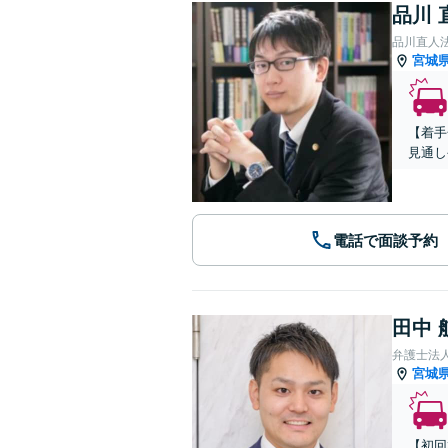
品川 
品川直人
宮城
【着手
見通し
電話で面談予約
田中 
弁護士法
宮城
【初回