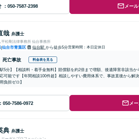
せ
メール
直哉
弁護士
人平松剛法律事務所 仙台事務所
県
仙台市青葉区
仙台駅
から徒歩5分
営業時間：本日定休日
|
死亡事故
料金表を見る
駅5分】【相談料・着手金無料】賠償額を約2倍まで増額、後遺障害非該当か
応可能です【年間相談100件超】相談しやすい費用体系で、事故直後から解
用負担ゼロ】
メー
英典
弁護士
人リーガルプロフェッション