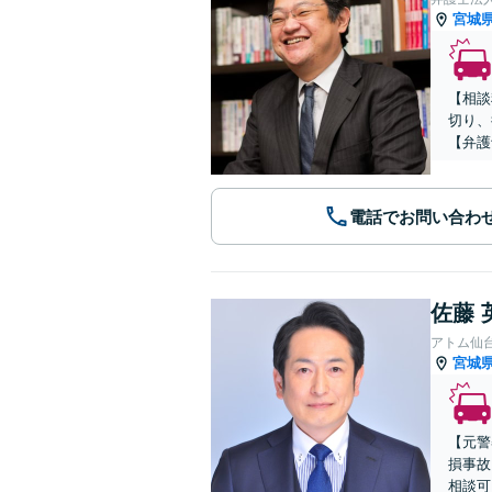
宮城
【相談
切り、
【弁護
電話でお問い合わ
佐藤 
アトム仙
宮城
【元警
損事故
相談可