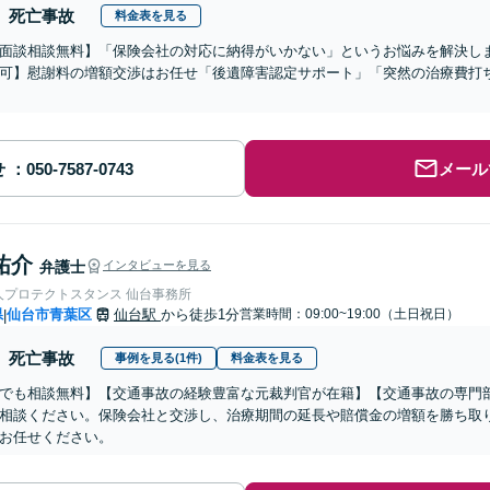
死亡事故
料金表を見る
面談相談無料】「保険会社の対応に納得がいかない」というお悩みを解決し
可】慰謝料の増額交渉はお任せ「後遺障害認定サポート」「突然の治療費打
せ
メール
祐介
弁護士
インタビューを見る
人プロテクトスタンス 仙台事務所
県
仙台市青葉区
仙台駅
から徒歩1分
営業時間：09:00~19:00（土日祝日）
|
死亡事故
事例を見る(1件)
料金表を見る
でも相談無料】【交通事故の経験豊富な元裁判官が在籍】【交通事故の専門
相談ください。保険会社と交渉し、治療期間の延長や賠償金の増額を勝ち取
お任せください。