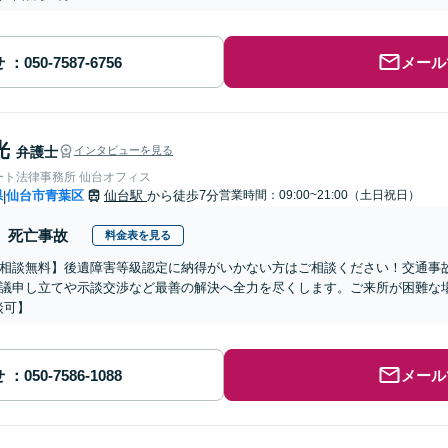
せ
メール
光
弁護士
インタビューを見る
ート法律事務所 仙台オフィス
県
仙台市青葉区
仙台駅
から徒歩7分
営業時間：09:00~21:00（土日祝日）
|
死亡事故
料金表を見る
相談無料】後遺障害等級認定に納得がいかない方はご相談ください！交通事
議申し立てや示談交渉など最善の解決へ全力を尽くします。ご来所が困難な
談可】
せ
メール