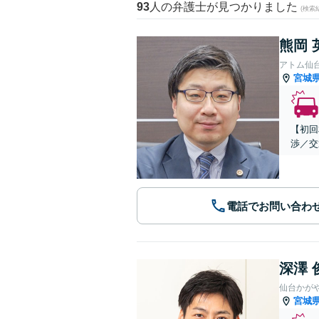
93
人の弁護士が見つかりました
(検索
熊岡 
アトム仙
宮城
【初回
渉／交
電話でお問い合わ
深澤 
仙台かが
宮城