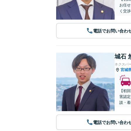
お任せ
く交渉
電話でお問い合わ
城石 
ネクスパ
宮城
【初回
害認定
談・着
電話でお問い合わ