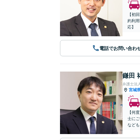
【初回
約利用
応】
電話でお問い合わ
鎌田 
弁護士法
宮城
【何度
士にご
なども