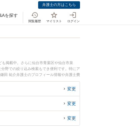
弁護士の方はこちら
&Aを探す
閲覧履歴
マイリスト
ログイン
ども掲載中。さらに仙台市青葉区や仙台市泉
な分野での絞り込み検索もでき便利です。特にア
の鎌田 祐介弁護士のプロフィール情報や弁護士費
事故のトラブル解決の実績豊富な近くの弁護士を
すめです。
変更
変更
変更