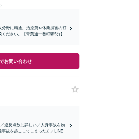
日）
故分野に精通。治療費や休業損害の打
談ください。【青葉通一番町駅5分】
でお問い合わせ
応／違反点数に詳しい／人身事故を物
事故を起こしてしまった方／LINE