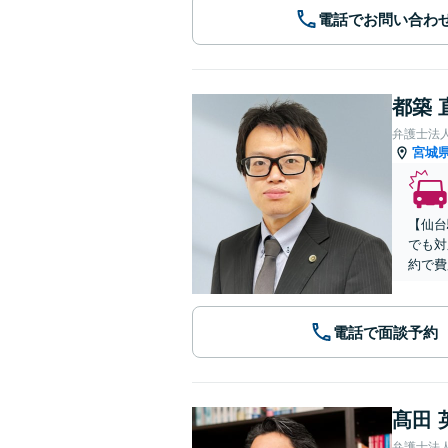
電話でお問い合わ
都築 
弁護士法
宮城
【仙台
でも対
約で費
電話で面談予約
髙田 
弁護士法