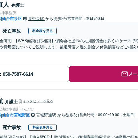
直人
弁護士
法律事務所
県
仙台市泉区
泉中央駅
から徒歩8分
営業時間：本日定休日
|
死亡事故
料金表を見る
金0円】【WEB面談は応相談】保険会社提示の人損賠償金は多くのケースで
や費用面についてご説明します。後遺障害／過失割合／休業損害などご相談
メー
航
弁護士
インタビューを見る
人法律事務所せんだい
県
仙台市宮城野区
宮城野通駅
から徒歩3分
営業時間：09:00~19:00（土曜日）
|
死亡事故
料金表を見る
相談60分無料】【仙台駅6分】賠償額交渉／後遺障害等級認定／治療費の打