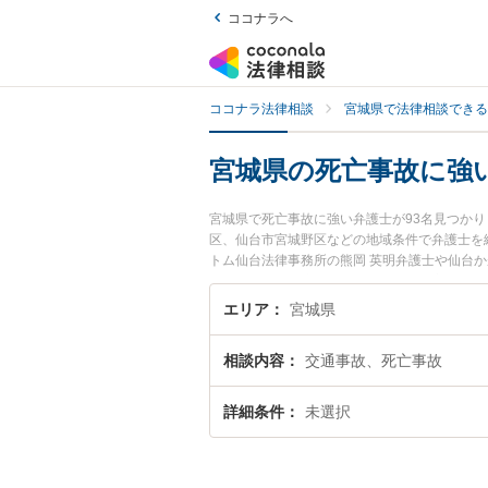
ココナラへ
ココナラ法律相談
宮城県で法律相談できる
宮城県の死亡事故に強
宮城県で死亡事故に強い弁護士が93名見つか
区、仙台市宮城野区などの地域条件で弁護士を
トム仙台法律事務所の熊岡 英明弁護士や仙台か
用、強みなどが注目されています。『宮城県で
検索したい』『初回相談無料で死亡事故を法律
エリア
宮城県
相談内容
交通事故、死亡事故
詳細条件
未選択