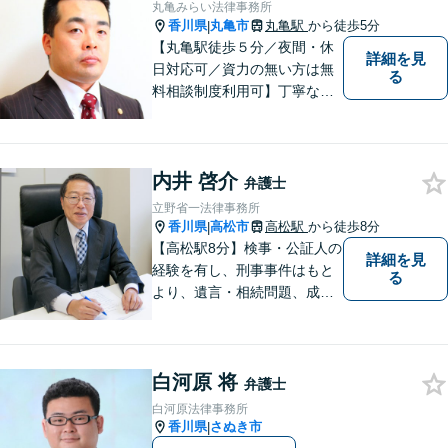
丸亀みらい法律事務所
香川県
丸亀市
丸亀駅
から徒歩5分
|
【丸亀駅徒歩５分／夜間・休
詳細を見
日対応可／資力の無い方は無
る
料相談制度利用可】丁寧な対
応を心がけております。お気
軽にご相談ください。（相談
は事前に御予約願います）
内井 啓介
弁護士
立野省一法律事務所
香川県
高松市
高松駅
から徒歩8分
|
【高松駅8分】検事・公証人の
詳細を見
経験を有し、刑事事件はもと
る
より、遺言・相続問題、成年
後見関係・任意後見契約、家
族信託契約、離婚問題などの
家事関係の事件を中心に取り
白河原 将
扱うほか、一般民事事件も取
弁護士
り扱っております。
白河原法律事務所
香川県
さぬき市
|