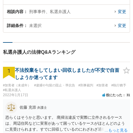
相談内容
刑事事件、私選弁護人
変更
詳細条件
未選択
変更
私選弁護人の法律Q&Aランキング
1
不法投棄をしてしまい回収しましたが不安で自首
しようか迷ってます
#加害者（未成年）
#逮捕や勾留の阻止・準抗告
#刑事裁判
#加害者
#執行猶予
#私選弁護人
2022年1月17日
役にたった
31
佐藤 充崇
弁護士
恐らくはそうかと思います。 廃掃法違反で実際に立件されるケース
は、周辺住民などに実害があって困っているケースがほとんどのよう
に見受けられます。すでに回収しているのにわざわざ通報するのは考