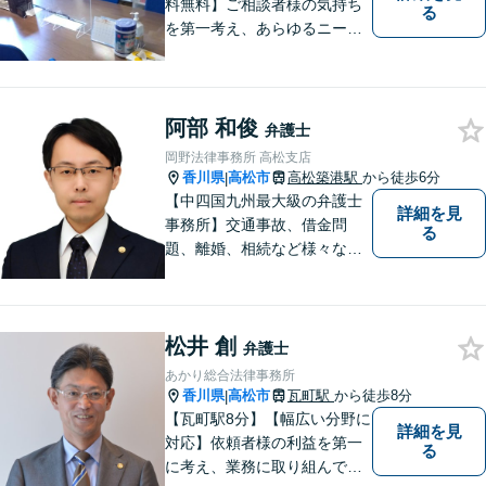
料無料】ご相談者様の気持ち
る
を第一考え、あらゆるニーズ
にお応えできるプロフェッシ
ョナルとして、地域の皆さま
の問題解決のサポートをさせ
ていただきます。ご相談は無
阿部 和俊
弁護士
料ですので、お気軽にご相談
岡野法律事務所 高松支店
ください。
香川県
高松市
高松築港駅
から徒歩6分
|
【中四国九州最大級の弁護士
詳細を見
事務所】交通事故、借金問
る
題、離婚、相続など様々な問
題について、「何度でも無
料」の相談を行っています！
まずはお気軽にご相談くださ
松井 創
い！
弁護士
あかり総合法律事務所
香川県
高松市
瓦町駅
から徒歩8分
|
【瓦町駅8分】【幅広い分野に
詳細を見
対応】依頼者様の利益を第一
る
に考え、業務に取り組んでお