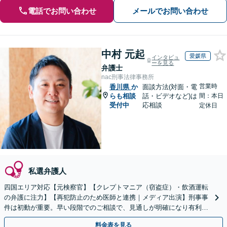
電話でお問い合わせ
メールでお問い合わせ
中村 元起
愛媛県
インタビュ
ーを見る
弁護士
nac刑事法律事務所
営業時
香川県
か
面談方法(対面・電
らも相談
話・ビデオなど)は
間：本日
受付中
応相談
定休日
私選弁護人
四国エリア対応【元検察官】【クレプトマニア（窃盗症）・飲酒運転
の弁護に注力】【再犯防止のため医師と連携｜メディア出演】刑事事
件は初動が重要。早い段階でのご相談で、見通しが明確になり有利な
解決に繋がる可能性あり。一人で抱え込まずご相談ください
料金表を見る