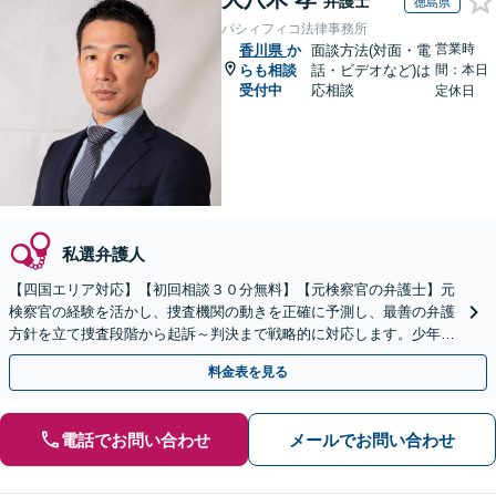
弁護士
徳島県
パシィフィコ法律事務所
営業時
香川県
か
面談方法(対面・電
らも相談
話・ビデオなど)は
間：本日
受付中
応相談
定休日
私選弁護人
【四国エリア対応】【初回相談３０分無料】【元検察官の弁護士】元
検察官の経験を活かし、捜査機関の動きを正確に予測し、最善の弁護
方針を立て捜査段階から起訴～判決まで戦略的に対応します。少年事
件ではお子さまの更生と社会復帰への道筋を共に考えます
料金表を見る
電話でお問い合わせ
メールでお問い合わせ