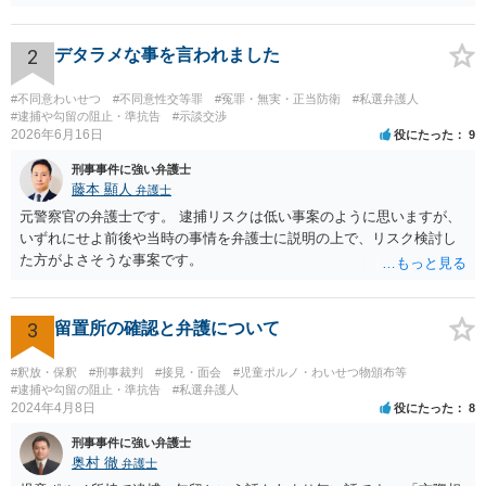
えにくいです。 仮に管理者が通報したとしても、不送致または簡易送
致→審判不開始となる可能性は高いと思います。この場合は警察官か
ら注意されて終わりです。 一応、通常通り家裁送致され少年審判にな
2
デタラメな事を言われました
る可能性というのもそれなりにあります。廃掃法違反の不法投棄の罪
は条文だけ見ると重い罪なので。 ただ鑑別所に入れられることはまず
#不同意わいせつ
#不同意性交等罪
#冤罪・無実・正当防衛
#私選弁護人
ないと思いますし、相談者の方の素行が悪いというわけでもなけれ
#逮捕や勾留の阻止・準抗告
#示談交渉
2026年6月16日
役にたった
9
ば、不処分で終わりになる可能性が高いと思います。少年院送致や逆
送は暴力団関係者でもないとまずないと思います。 ただどうしても心
刑事事件に強い弁護士
配というなら、弁護士に依頼して自首するという方法はあるかも知れ
藤本 顯人
弁護士
ません。反省していることが捜査機関や家裁に伝わりますので。
元警察官の弁護士です。 逮捕リスクは低い事案のように思いますが、
いずれにせよ前後や当時の事情を弁護士に説明の上で、リスク検討し
た方がよさそうな事案です。
3
留置所の確認と弁護について
#釈放・保釈
#刑事裁判
#接見・面会
#児童ポルノ・わいせつ物頒布等
#逮捕や勾留の阻止・準抗告
#私選弁護人
2024年4月8日
役にたった
8
刑事事件に強い弁護士
奥村 徹
弁護士