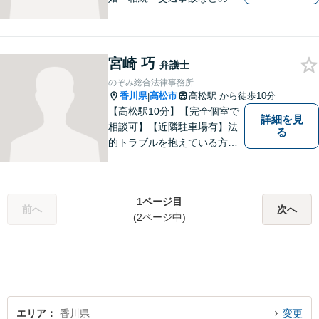
題でお困り方はぜひ一度ご相
談ください。
宮崎 巧
弁護士
のぞみ総合法律事務所
香川県
高松市
高松駅
から徒歩10分
|
【高松駅10分】【完全個室で
詳細を見
相談可】【近隣駐車場有】法
る
的トラブルを抱えている方の
不安を一日でも早く取り除
き、穏やかな日々を取り戻す
お手伝いがしたいと考えてい
1ページ目
ます。お悩みの方はぜひご相
前へ
次へ
(2ページ中)
談にいらしてください。
エリア
香川県
変更