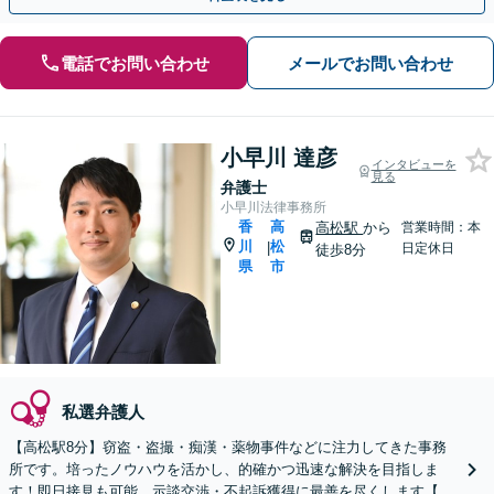
電話でお問い合わせ
メールでお問い合わせ
小早川 達彦
インタビューを
見る
弁護士
小早川法律事務所
香
高
高松駅
から
営業時間：本
川
松
|
日定休日
徒歩8分
県
市
私選弁護人
【高松駅8分】窃盗・盗撮・痴漢・薬物事件などに注力してきた事務
所です。培ったノウハウを活かし、的確かつ迅速な解決を目指しま
す！即日接見も可能。示談交渉・不起訴獲得に最善を尽くします【初