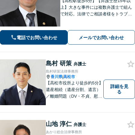
【高松駅徒歩5分】【弁護士歴15年以
上】大きな事件には複数弁護士で組ん
で対応。法律でご相談者様をトラブル
から守ります。【夜間／休日にも対
応】【駐車場あり】法律の専門家・職
人として、誠心誠意ご対応します。お
電話でお問い合わせ
メールでお問い合わせ
気軽にご連絡ください。
島村 研策
弁護士
島村研策法律事務所
香川県
高松市
|
【高松市役所より徒歩約5分】
詳細を見
遺産相続（遺産分割、遺言）
る
／離婚問題（DV・不貞、慰謝
料、財産分与）／不動産／刑
事弁護など取扱い。満足度の
高いリーガルサービスをご提
供します。
山地 淳仁
弁護士
あかり総合法律事務所