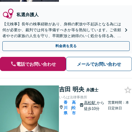
私選弁護人
【元検事】長年の検事経験があり、身柄の釈放や不起訴となる為には
何が必要か、裁判では何を準備すべきか等を熟知しています。ご依頼
者やその家族の人生を守り、早期釈放と納得のいく処分を得る為、こ
れまでの経験と知見を最大限に生かし、真摯に弁護します。
料金表を見る
電話でお問い合わせ
メールでお問い合わせ
吉田 明央
弁護士
いろは法律事務所
香
高
高松駅
から
営業時間：本
川
松
|
日定休日
徒歩10分
県
市