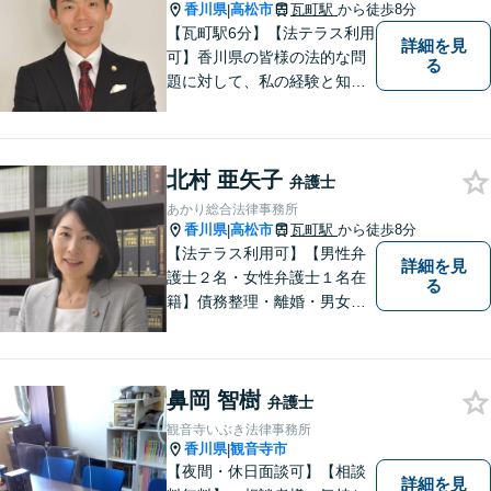
香川県
高松市
瓦町駅
から徒歩8分
|
【瓦町駅6分】【法テラス利用
詳細を見
可】香川県の皆様の法的な問
る
題に対して、私の経験と知識
を活かし、最善の解決策をご
提案いたします。どんなお悩
みでもお気軽にご相談くださ
北村 亜矢子
い。少しでもお役に立てるよ
弁護士
う全力でサポートいたしま
あかり総合法律事務所
す。
香川県
高松市
瓦町駅
から徒歩8分
|
【法テラス利用可】【男性弁
詳細を見
護士２名・女性弁護士１名在
る
籍】債務整理・離婚・男女問
題・相続・労働問題・企業法
務・犯罪被害者支援に注力。
丁寧な対応とわかりやすい説
鼻岡 智樹
明を心がけています。早期解
弁護士
決のため、まずはお気軽にご
観音寺いぶき法律事務所
相談ください。
香川県
観音寺市
|
【夜間・休日面談可】【相談
詳細を見