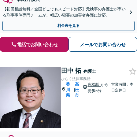
【初回相談無料／全国どこでもスピード対応】元検事の弁護士が率い
る刑事事件専門チームが、幅広い犯罪の加害者弁護に対応。
料金表を見る
電話でお問い合わせ
メールでお問い合わせ
田中 拓
弁護士
ひらく法律事務所
香
高
高松駅
から
営業時間：本
川
松
|
日定休日
徒歩5分
県
市