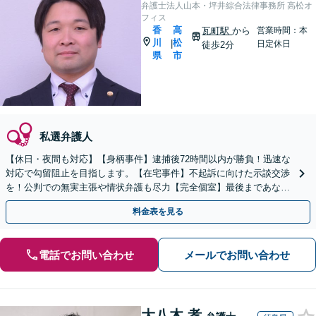
弁護士法人山本・坪井綜合法律事務所 高松オ
フィス
香
高
瓦町駅
から
営業時間：本
川
松
|
日定休日
徒歩2分
県
市
私選弁護人
【休日・夜間も対応】【身柄事件】逮捕後72時間以内が勝負！迅速な
対応で勾留阻止を目指します。【在宅事件】不起訴に向けた示談交渉
を！公判での無実主張や情状弁護も尽力【完全個室】最後まであなた
の味方です。ご相談ください。
料金表を見る
電話でお問い合わせ
メールでお問い合わせ
大八木 孝