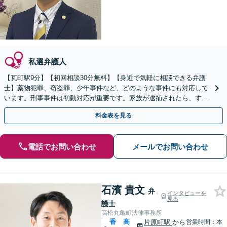
私選弁護人
【瓦町駅9分】【初回相談30分無料】【身近で気軽に相談できる弁護
士】薬物犯罪、窃盗罪、少年事件など、どのような事件にも対応して
います。刑事事件は初動対応が重要です。家族が逮捕されたら、すぐ
にご相談ください。【電話相談可】【休日・夜間対応】
料金表を見る
電話でお問い合わせ
メールでお問い合わせ
石濱 貴文
弁
インタビューを
見る
護士
高松丸亀町法律事務所
香
高
片原町駅
から
営業時間：本