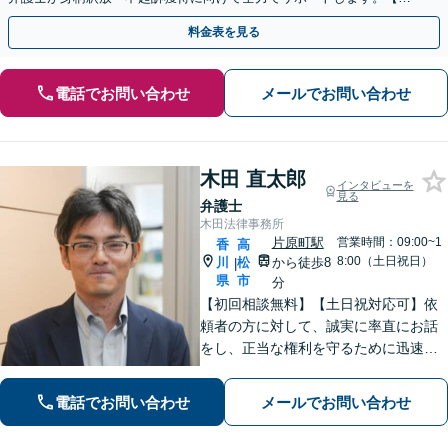
月100名以上の相談実績】【全国対応】
料金表を見る
電話でお問い合わせ
メールでお問い合わせ
木田 直太郎
インタビューを
見る
弁護士
木田法律事務所
片原町駅
営業時間：09:00~1
香
高
8:00（土日祝日）
川
松
から徒歩8
|
県
市
分
【初回相談無料】【土日祝対応可】依
頼者の方に対して、誠実に率直にお話
をし、正当な権利を守るために迅速に
問題解決に向けて尽力いたします。ベ
テラン弁護士のノウハウと、若手弁護
電話でお問い合わせ
メールでお問い合わせ
士のフットワークで、依頼者の方の多
様なニーズに応えます。