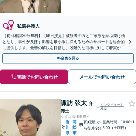
私選弁護人
【初回相談30分無料】【即日接見】被疑者の方とご家族を結ぶ架け橋
となり、事件が及ぼす影響を最小限に抑えるためのサポートを総合的
に提供します。最善の解決を目指し、段階的な目標に対して着実かつ
スピーディーに対応いたします【オンライン面談OK】
料金表を見る
電話でお問い合わせ
メールでお問い合わせ
諏訪 弦太
弁
インタビューを
見る
護士
なずな法律事務所
香
高
瓦町駅
か
営業時間：10:00~1
川
松
|
8:00（土曜日）
ら徒歩9分
県
市