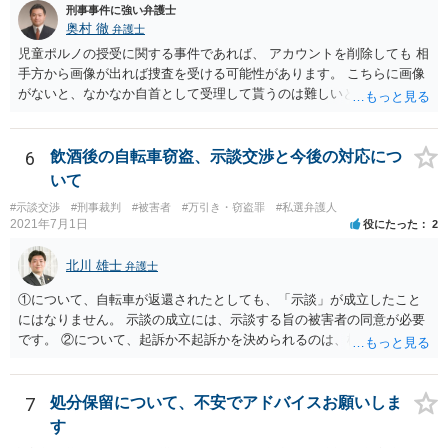
刑事事件に強い弁護士
奥村 徹
弁護士
児童ポルノの授受に関する事件であれば、 アカウントを削除しても 相
手方から画像が出れば捜査を受ける可能性があります。 こちらに画像
がないと、なかなか自首として受理して貰うのは難しいと思います
が、 スケッチで説明するなどして、事実関係を警察に相談しておく
と、相手方からの捜査が来たときに、逮捕の必要性が少なくなるとい
う効果が得られることがあって、実際に相手方からの捜査が及んだけ
6
飲酒後の自転車窃盗、示談交渉と今後の対応につ
れど、逮捕されなかった事例もあります。
いて
#示談交渉
#刑事裁判
#被害者
#万引き・窃盗罪
#私選弁護人
2021年7月1日
役にたった
2
北川 雄士
弁護士
①について、自転車が返還されたとしても、「示談」が成立したこと
にはなりません。 示談の成立には、示談する旨の被害者の同意が必要
です。 ②について、起訴か不起訴かを決められるのは、検察官のみで
す。 その意味では、最終的に警察官の言うとおりになる可能性はあり
ますが、警察官の個人的な見立てに過ぎません。 ③について、一般
に、示談を行うとすれば少しでも早い方がいいです。 被害者の動きを
7
処分保留について、不安でアドバイスお願いしま
待って、ということは通常しません。 ④について、示談をされたいと
す
いうことであれば、弁護士に依頼され、弁護士を通じて警察に対し、