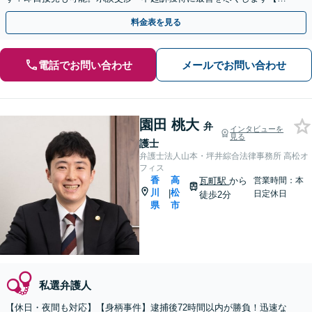
回面談無料】【休日／夜間面談OK（要予約）】
料金表を見る
電話でお問い合わせ
メールでお問い合わせ
園田 桃大
弁
インタビューを
見る
護士
弁護士法人山本・坪井綜合法律事務所 高松オ
フィス
香
高
瓦町駅
から
営業時間：本
川
松
|
日定休日
徒歩2分
県
市
私選弁護人
【休日・夜間も対応】【身柄事件】逮捕後72時間以内が勝負！迅速な