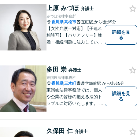
寄り添い、依頼者に納得して
上原 みづほ
頂ける事件解決を目指して参
弁護士
ります。【当日／夜間／休日
みづほ法律事務所
対応可】お気軽にご相談くだ
香川県
高松市
瓦町駅
から徒歩9分
|
さい。
【女性弁護士対応】【子連れ
詳細を見
相談可】【バリアフリー】離
る
婚・相続問題に注力していま
す。女性弁護士をお探しの方
はお問い合わせください。
多田 崇
弁護士
東讃岐法律事務所
香川県
三木町
農学部前駅
から徒歩5分
|
東讃岐法律事務所では、個人
詳細を見
や企業の皆様の抱える法的ト
る
ラブルに対応いたします。 高
松まで行くのは少し遠いとい
う方は、当事務所をご利用く
ださい。
久保田 仁
弁護士