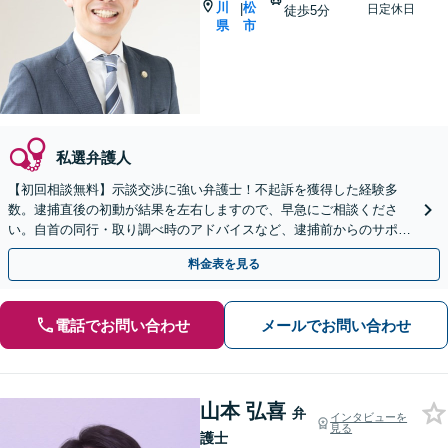
川
松
|
日定休日
徒歩5分
県
市
私選弁護人
【初回相談無料】示談交渉に強い弁護士！不起訴を獲得した経験多
数。逮捕直後の初動が結果を左右しますので、早急にご相談くださ
い。自首の同行・取り調べ時のアドバイスなど、逮捕前からのサポー
ト！【夜間・休日面談可】【完全個室】【片原町駅5分】
料金表を見る
電話でお問い合わせ
メールでお問い合わせ
山本 弘喜
弁
インタビューを
見る
護士