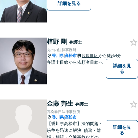
詳細を見る
植野 剛
弁護士
丸の内法律事務所
香川県
高松市
片原町駅
から徒歩4分
|
弁護士目線から依頼者目線へ
詳細を見
る
金藤 邦生
弁護士
高松春日法律事務所
香川県
高松市
|
【香川県高松市】法的問題・
詳細を見
紛争を迅速に解決! 債務・離
る
婚・相続・交通事故などの問