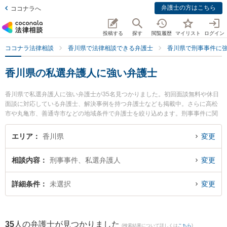
弁護士の方はこちら
ココナラへ
投稿する
探す
閲覧履歴
マイリスト
ログイン
ココナラ法律相談
香川県で法律相談できる弁護士
香川県で刑事事件に
香川県の私選弁護人に強い弁護士
香川県で私選弁護人に強い弁護士が35名見つかりました。初回面談無料や休日
面談に対応している弁護士、解決事例を持つ弁護士なども掲載中。さらに高松
市や丸亀市、善通寺市などの地域条件で弁護士を絞り込めます。刑事事件に関
係する加害者側や少年事件、再犯・前科あり等の細かな分野での絞り込み検索
もでき便利です。特に東京スタートアップ法律事務所 高松支店の三浦 恵太弁護
エリア
香川県
変更
士や小早川法律事務所の小早川 龍司弁護士、小早川法律事務所の小早川 達彦弁
護士のプロフィール情報や弁護士費用、強みなどが注目されています。『香川
相談内容
刑事事件、私選弁護人
変更
県で土日や夜間に発生した私選弁護人のトラブルを今すぐに弁護士に相談した
い』『私選弁護人のトラブル解決の実績豊富な近くの弁護士を検索したい』
『初回相談無料で私選弁護人を法律相談できる香川県内の弁護士に相談予約し
詳細条件
未選択
変更
たい』などでお困りの相談者さんにおすすめです。
35
人の弁護士が見つかりました
(検索結果について詳しくは
こちら
)