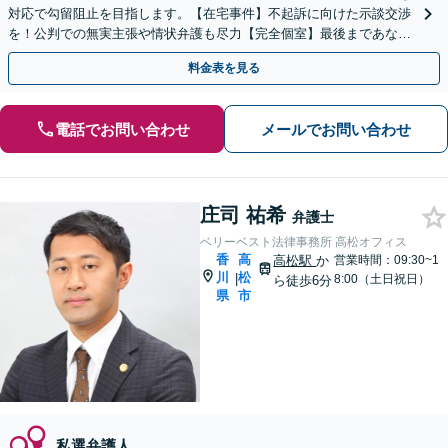
対応で勾留阻止を目指します。【在宅事件】不起訴に向けた示談交渉
を！公判での無実主張や情状弁護も尽力【完全個室】最後まであなた
の味方です。ご相談ください。
料金表を見る
電話でお問い合わせ
メールでお問い合わせ
庄司 祐希
弁護士
ベリーベスト法律事務所 高松オフィス
香
高
高松駅
か
営業時間：09:30~1
川
松
|
8:00（土日祝日）
ら徒歩6分
県
市
私選弁護人