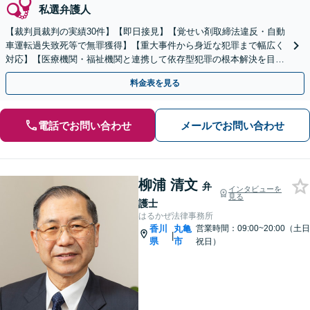
私選弁護人
【裁判員裁判の実績30件】【即日接見】【覚せい剤取締法違反・自動
車運転過失致死等で無罪獲得】【重大事件から身近な犯罪まで幅広く
対応】【医療機関・福祉機関と連携して依存型犯罪の根本解決を目指
します】【弁護士歴17年】【高松北警察署すぐ】
料金表を見る
電話でお問い合わせ
メールでお問い合わせ
柳浦 清文
弁
インタビューを
見る
護士
はるかぜ法律事務所
香川
丸亀
営業時間：09:00~20:00（土日
|
県
市
祝日）