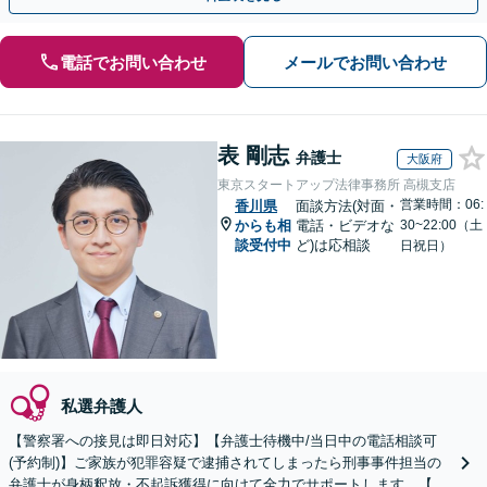
電話でお問い合わせ
メールでお問い合わせ
表 剛志
弁護士
大阪府
東京スタートアップ法律事務所 高槻支店
営業時間：06:
香川県
面談方法(対面・
からも相
電話・ビデオな
30~22:00（土
談受付中
ど)は応相談
日祝日）
私選弁護人
【警察署への接見は即日対応】【弁護士待機中/当日中の電話相談可
(予約制)】ご家族が犯罪容疑で逮捕されてしまったら刑事事件担当の
弁護士が身柄釈放・不起訴獲得に向けて全力でサポートします。【毎