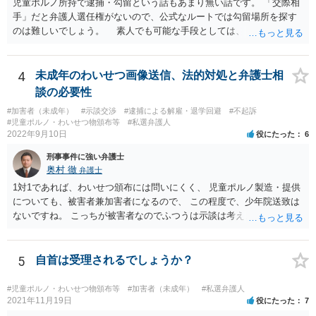
児童ポルノ所持で逮捕・勾留という話もあまり無い話です。 「交際相
手」だと弁護人選任権がないので、公式なルートでは勾留場所を探す
のは難しいでしょう。 素人でも可能な手段としては、「○○県内」と
いう限定があれば、全ての留置場・拘置所に被疑者宛の「居たら返事
してください」みたいな葉書を出してみて、宛先人不在で戻って来な
かった所に絞って問い合わせるという方法があります。
4
未成年のわいせつ画像送信、法的対処と弁護士相
談の必要性
#加害者（未成年）
#示談交渉
#逮捕による解雇・退学回避
#不起訴
#児童ポルノ・わいせつ物頒布等
#私選弁護人
2022年9月10日
役にたった
6
刑事事件に強い弁護士
奥村 徹
弁護士
1対1であれば、わいせつ頒布には問いにくく、 児童ポルノ製造・提供
についても、被害者兼加害者になるので、 この程度で、少年院送致は
ないですね。 こっちが被害者なのでふつうは示談は考えません。 少年
事件を扱う弁護士に相談してください。
5
自首は受理されるでしょうか？
#児童ポルノ・わいせつ物頒布等
#加害者（未成年）
#私選弁護人
2021年11月19日
役にたった
7