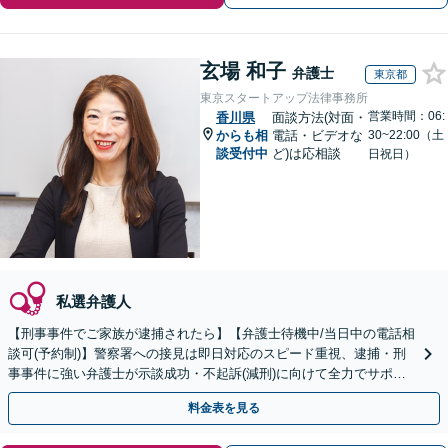
玄場 和子
弁護士
東京都
東京スタートアップ法律事務所
営業時間：06:
香川県
面談方法(対面・
からも相
電話・ビデオな
30~22:00（土
談受付中
ど)は応相談
日祝日）
私選弁護人
【刑事事件でご家族が逮捕されたら】【弁護士待機中/当日中の電話相
談可(予約制)】警察署への接見は即日対応のスピード重視、逮捕・刑
事事件に強い弁護士が示談成功・不起訴(減刑)に向けて全力でサポー
トします。【加害者側の相談専門】
料金表を見る