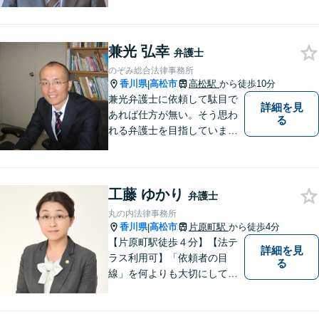
ります。秘密厳守、親身な相
談、最適な解決策をご提案い
たします。離婚・借金・刑事
兼光 弘幸
事件・交通事故・不動産問題
弁護士
など幅広く対応。即日対応も
のぞみ総合法律事務所
可能。まずはお気軽にご相談
香川県
高松市
高松駅
から徒歩10分
|
ください。
兼光弁護士に依頼して駄目で
詳細を見
あれば仕方が無い。そう思わ
る
れる弁護士を目指していま
す。
工藤 ゆかり
弁護士
丸の内法律事務所
香川県
高松市
片原町駅
から徒歩4分
|
【片原町駅徒歩４分】【法テ
詳細を見
ラス利用可】「依頼者の目
る
線」を何よりも大切にしてい
きたいと考えています。依頼
者の目線に立って、依頼者に