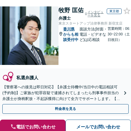
牧野 匡佑
東京都
インタビュ
ーを見る
弁護士
東京スタートアップ法律事務所 新宿支店
営業時間：06:
香川県
面談方法(対面・
からも相
電話・ビデオな
30~22:00（土
談受付中
ど)は応相談
日祝日）
私選弁護人
【警察署への接見は即日対応】【弁護士待機中/当日中の電話相談可
(予約制)】ご家族が犯罪容疑で逮捕されてしまったら刑事事件担当の
弁護士が身柄釈放・不起訴獲得に向けて全力でサポートします。【毎
月100名以上の相談実績】【全国対応】
料金表を見る
電話でお問い合わせ
メールでお問い合わせ