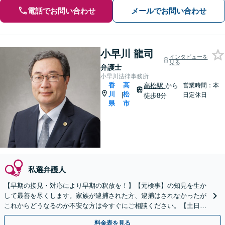
電話でお問い合わせ
メールでお問い合わせ
小早川 龍司
インタビューを
見る
弁護士
小早川法律事務所
香
高
高松駅
から
営業時間：本
川
松
|
日定休日
徒歩8分
県
市
私選弁護人
【早期の接見・対応により早期の釈放を！】【元検事】の知見を生か
して最善を尽くします。家族が逮捕された方、逮捕はされなかったが
これからどうなるのか不安な方は今すぐにご相談ください。【土日
祝・夜間対応可】刑事事件は一刻を争います！
料金表を見る