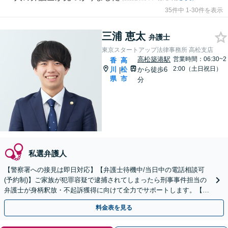
35件中 1-30件を表示
三浦 恵太
弁護士
東京スタートアップ法律事務所 高松支店
高松築港駅
営業時間：06:30~2
香
高
2:00（土日祝日）
川
松
から徒歩6
|
県
市
分
私選弁護人
【警察署への接見は即日対応】【弁護士待機中/当日中の電話相談可
(予約制)】ご家族が犯罪容疑で逮捕されてしまったら刑事事件担当の
弁護士が身柄釈放・不起訴獲得に向けて全力でサポートします。【毎
月100名以上の相談実績】【香川県対応】
料金表を見る