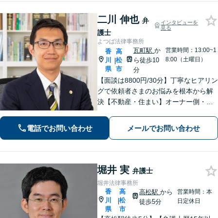
二川 伸也
弁
インタビューを
見る
護士
よつば法律事務所
瓦町駅
か
営業時間：13:00~1
香
高
8:00（土曜日）
川
松
ら徒歩10
|
県
市
分
【面談は8800円/30分】丁寧なヒアリン
グで依頼者さまのお悩みを根本から解
決【不動産・住まい】オーナー側・借
主側どちらの対応も可能です【相続・
遺言】他士業との連携でスピーディー
電話でお問い合わせ
メールでお問い合わせ
に解決します【夜間・休日相談可】
【個室完備】【瓦町駅10分】
堀井 実
弁護士
堀井法律事務所
香
高
高松駅
から
営業時間：本
川
松
|
日定休日
徒歩5分
県
市