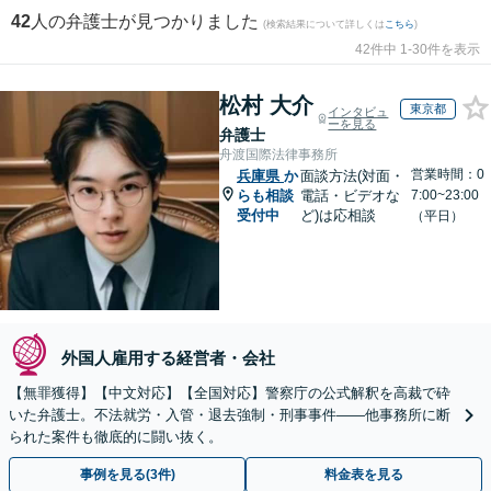
42
人の弁護士が見つかりました
(検索結果について詳しくは
こちら
)
42件中 1-30件を表示
松村 大介
東京都
インタビュ
ーを見る
弁護士
舟渡国際法律事務所
営業時間：0
兵庫県
か
面談方法(対面・
らも相談
電話・ビデオな
7:00~23:00
受付中
ど)は応相談
（平日）
外国人雇用する経営者・会社
【無罪獲得】【中文対応】【全国対応】警察庁の公式解釈を高裁で砕
いた弁護士。不法就労・入管・退去強制・刑事事件——他事務所に断
られた案件も徹底的に闘い抜く。
事例を見る(3件)
料金表を見る