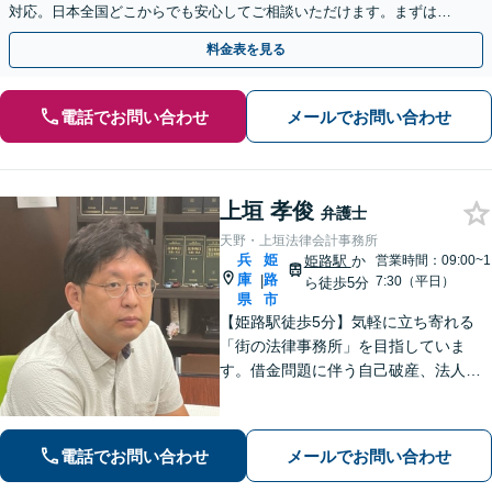
対応。日本全国どこからでも安心してご相談いただけます。まずは一
歩を踏み出してみませんか。【初回相談無料】
料金表を見る
電話でお問い合わせ
メールでお問い合わせ
上垣 孝俊
弁護士
天野・上垣法律会計事務所
兵
姫
姫路駅
か
営業時間：09:00~1
庫
路
|
7:30（平日）
ら徒歩5分
県
市
【姫路駅徒歩5分】気軽に立ち寄れる
「街の法律事務所」を目指していま
す。借金問題に伴う自己破産、法人破
産/離婚調停や親権、不貞の慰謝料請求
などの実績多数！困っている人の声に
しっかり耳を傾けサポートいたしま
電話でお問い合わせ
メールでお問い合わせ
す。【初回相談無料】【個室対応】