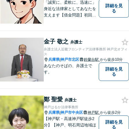
「誠実に、柔軟に、迅速に」
詳細を見
身近な法律家としてあなたを
る
支えます【借金問題】初回相
談無料／法テラスOK。丁寧な
説明で納得感ある解決を【相
続問題】生前対策から相続発
生後の手続き・トラブル対応
金子 敬之
弁護士
までワンストップで対応【オ
弁護士法人近畿フロンティア法律事務所 神戸北オフィ
ンライン面談OK】
ス
兵庫県
神戸市北区
鈴蘭台駅
から徒歩10分
|
あなたのそばの、弁護士で
詳細を見
す。
る
鄭 聖愛
弁護士
神戸はるか法律事務所
兵庫県
神戸市中央区
神戸駅
から徒歩2分
|
【神戸駅・高速神戸駅徒歩2
詳細を見
分】【神戸、明石周辺地域ほ
る