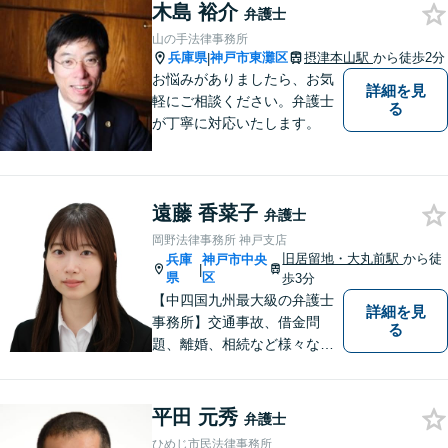
木島 裕介
弁護士
山の手法律事務所
兵庫県
神戸市東灘区
摂津本山駅
から徒歩2分
|
お悩みがありましたら、お気
詳細を見
軽にご相談ください。弁護士
る
が丁寧に対応いたします。
遠藤 香菜子
弁護士
岡野法律事務所 神戸支店
旧居留地・大丸前駅
から徒
兵庫
神戸市中央
|
県
区
歩3分
【中四国九州最大級の弁護士
詳細を見
事務所】交通事故、借金問
る
題、離婚、相続など様々な問
題について、「何度でも無
料」の相談を行っています！
まずはお気軽にご相談くださ
平田 元秀
弁護士
い！
ひめじ市民法律事務所