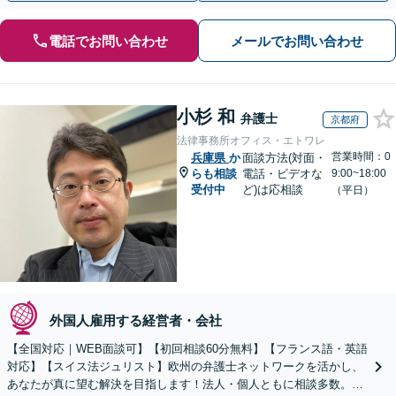
電話でお問い合わせ
メールでお問い合わせ
小杉 和
弁護士
京都府
法律事務所オフィス・エトワレ
営業時間：0
兵庫県
か
面談方法(対面・
らも相談
電話・ビデオな
9:00~18:00
受付中
ど)は応相談
（平日）
外国人雇用する経営者・会社
【全国対応｜WEB面談可】【初回相談60分無料】【フランス語・英語
対応】【スイス法ジュリスト】欧州の弁護士ネットワークを活かし、
あなたが真に望む解決を目指します！法人・個人ともに相談多数。細