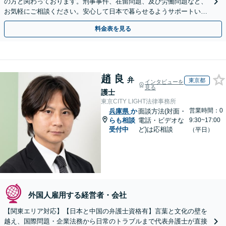
の方と関わっております。刑事事件、在留問題、及び労働問題など、
お気軽にご相談ください。安心して日本で暮らせるようサポートいた
します【夜間・休日相談OK】【北浜駅2分】
料金表を見る
趙 良
弁
東京都
インタビューを
見る
護士
東京CITY LIGHT法律事務所
営業時間：0
兵庫県
か
面談方法(対面・
らも相談
電話・ビデオな
9:30~17:00
受付中
ど)は応相談
（平日）
外国人雇用する経営者・会社
【関東エリア対応】【日本と中国の弁護士資格有】言葉と文化の壁を
越え、国際問題・企業法務から日常のトラブルまで代表弁護士が直接