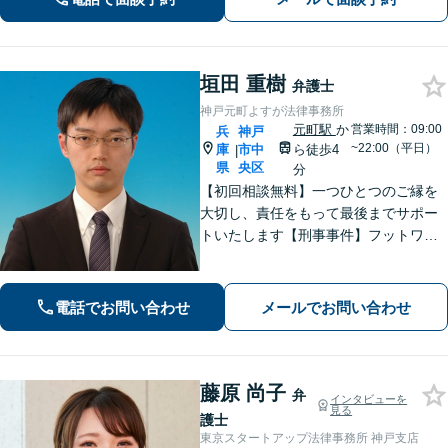
族の事案が得意です。
垣田 重樹
弁護士
神戸元町よすが法律事務所
元町駅
か
営業時間：09:00
兵
神戸
~22:00（平日）
庫
市中
ら徒歩4
|
県
央区
分
【初回相談無料】一つひとつのご縁を
大切し、責任をもって最後までサポー
トいたします【刑事事件】フットワー
クの軽さとスピードが強み。豊富な経
験を活かして最善の解決を【離婚問
題】経済面やお子さまの将来を見据
電話でお問い合わせ
メールでお問い合わせ
え、納得できる解決策を提案【元町駅4
分】
藤原 尚子
弁
インタビューを
見る
護士
東京スタートアップ法律事務所 神戸支店