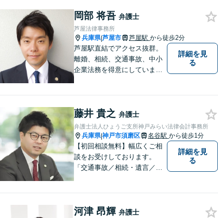
相談ください。【初回３０分
岡部 将吾
面談無料】
弁護士
芦屋法律事務所
兵庫県
芦屋市
芦屋駅
から徒歩2分
|
芦屋駅直結でアクセス抜群。
詳細を見
離婚、相続、交通事故、中小
る
企業法務を得意にしていま
す。 解決に向けて、全力で対
応致します。 ♯ラポルテ本館
３階♯駐車場有り♯子連れ相談
藤井 貴之
可♯中小企業診断士資格有り
弁護士
弁護士法人ひょうご支所神戸みらい法律会計事務所
兵庫県
神戸市須磨区
名谷駅
から徒歩1分
|
【初回相談無料】幅広くご相
詳細を見
談をお受けしております。
る
「交通事故／相続・遺言／離
婚・男女問題/刑事事件/借金問
題」など、個人から企業法務
までお気軽にご相談くださ
河津 昂輝
い。公認会計士試験合格者。
弁護士