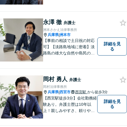
不動産問題／労働問題など、
幅広く対応可能。どうぞおお
気軽にご相談ください。
永澤 徹
弁護士
洲本さかえ法律事務所
兵庫県
洲本市
|
【事前の相談で土日祝の対応
詳細を見
可】【淡路島地域に密着】淡
る
路島の雄大な自然や島民の
方々の温かい人柄の魅力に触
れ、この地で弁護士活動に全
力で励んでおります。事前の
ご相談で土日祝・時間外対応
岡村 勇人
弁護士
が可能です。
岡村法律事務所
兵庫県
西宮市
西宮駅
から徒歩3分
|
【西宮駅徒歩3分】会社勤務経
詳細を見
験あり。弁護士歴は10年以
る
上！親しみやすさ、頼りやす
さを大切にしています。お困
りごとがあれば、お気軽にご