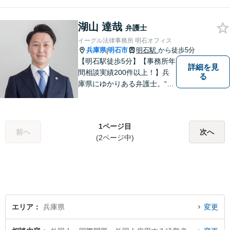
湖山 達哉
弁護士
イーグル法律事務所 明石オフィス
兵庫県
明石市
明石駅
から徒歩5分
|
【明石駅徒歩5分】【事務所年
詳細を見
間相談実績200件以上！】兵
る
庫県にゆかりある弁護士。“プ
ロフェッショナル” として、依
頼者のために尽力します。複
数弁護士が連携し、高度な問
1ページ目
題にも迅速に対応いたしま
前へ
次へ
(2ページ中)
す。【初回無料相談】
エリア
兵庫県
変更