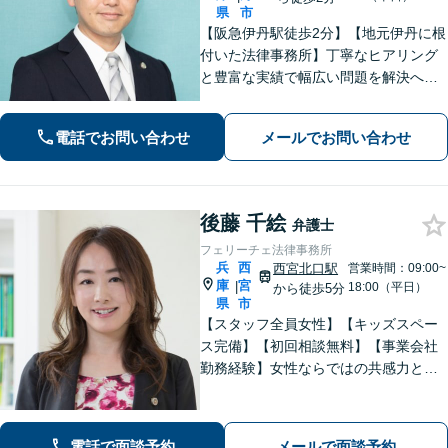
県
市
【阪急伊丹駅徒歩2分】【地元伊丹に根
付いた法律事務所】丁寧なヒアリング
と豊富な実績で幅広い問題を解決へ導
きます！【離婚男女問題】不定慰謝料
請求／面会交流など【相続・遺言】相
電話でお問い合わせ
メールでお問い合わせ
続放棄／遺産分割調停など【電話・メ
ール相談初回無料】【休日夜間対応
可】
後藤 千絵
弁護士
フェリーチェ法律事務所
兵
西
西宮北口駅
営業時間：09:00~
庫
宮
|
18:00（平日）
から徒歩5分
県
市
【スタッフ全員女性】【キッズスペー
ス完備】【初回相談無料】【事業会社
勤務経験】女性ならではの共感力とコ
ミュニケーション能力で、時に寄り添
い、時に鋭く交渉を進め、あなたの権
利を守ります。特に離婚や相続など家
電話で面談予約
メールで面談予約