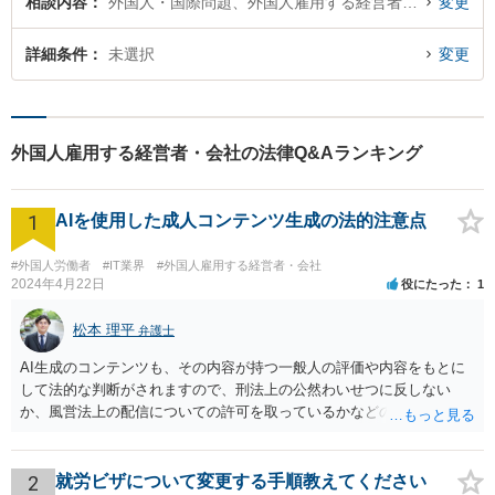
相談内容
外国人・国際問題、外国人雇用する経営者・会社
変更
詳細条件
未選択
変更
外国人雇用する経営者・会社の法律Q&Aランキング
1
AIを使用した成人コンテンツ生成の法的注意点
#外国人労働者
#IT業界
#外国人雇用する経営者・会社
2024年4月22日
役にたった
1
松本 理平
弁護士
AI生成のコンテンツも、その内容が持つ一般人の評価や内容をもとに
して法的な判断がされますので、刑法上の公然わいせつに反しない
か、風営法上の配信についての許可を取っているかなどの検討が必要
です。また、外国籍である場合には、風営法上の許可を得られるかど
うかの問題も生じます。
2
就労ビザについて変更する手順教えてください