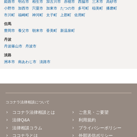
姫路市
明石市
相生市
加古川市
赤穂市
西脇市
三木市
高砂市
小野市
加西市
宍粟市
加東市
たつの市
多可町
稲美町
播磨町
市川町
福崎町
神河町
太子町
上郡町
佐用町
但馬
豊岡市
養父市
朝来市
香美町
新温泉町
丹波
丹波篠山市
丹波市
淡路
洲本市
南あわじ市
淡路市
ココナラ法律相談について
ココナラ法律相談とは
ご意見・ご要望
法律Q&A
利用規約
法律相談コラム
プライバシーポリシー
ココナラとは
外部送信ポリシー