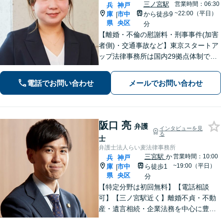
三ノ宮駅
営業時間：06:30
兵
神戸
~22:00（平日）
庫
市中
から徒歩9
|
県
央区
分
【離婚・不倫の慰謝料・刑事事件(加害
者側)・交通事故など】東京スタートア
ップ法律事務所は国内29拠点体制で全
国対応！【ご自宅からの電話相談にも
対応(法律相談は完全予約制)】各分野で
電話でお問い合わせ
メールでお問い合わせ
専門性の高い弁護士が寄り添い解決を
サポートします。
阪口 亮
弁護
インタビューを見
る
士
弁護士法人らい麦法律事務所
三宮駅
か
営業時間：10:00
兵
神戸
~19:00（平日）
庫
市中
ら徒歩1
|
県
央区
分
【特定分野は初回無料】【電話相談
可】【三ノ宮駅近く】離婚不貞・不動
産・遺言相続・企業法務を中心に豊富
な解決実績あり。「すべては依頼者の