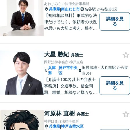
【夜間・休日相談可能（要予
あわじみらい法律会計事務所
約）】【弁護士歴10年以上】
兵庫県
南あわじ市
名谷駅
から徒歩1分
|
【初回相談無料】形式的な法
詳細を見
律だけでなく、依頼者の状況
る
や思いも大切に考え、根本的
なトラブル解決を目指して全
力で取り組んでいます。 相談
者の立場に寄り添い、一人ひ
大星 勝紀
とりに合ったサポートを心が
弁護士
けています。【夜間・休日相
岡野法律事務所 神戸支店
談可能】【オンライン出張相
旧居留地・大丸前駅
から徒
兵庫
神戸市中央
|
談可】
県
区
歩3分
【弁護士100名以上の弁護士
詳細を見
事務所】交通事故、借金問
る
題、離婚、相続など様々な問
題について、「何度でも無
料」の相談を行っています！
まずはお気軽にご相談くださ
河原林 直樹
弁護士
い！
神戸ほまれ法律事務所
兵庫県
神戸市垂水区
|