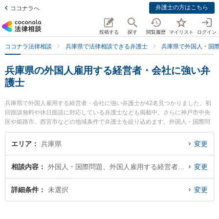
弁護士の方はこちら
ココナラへ
投稿する
探す
閲覧履歴
マイリスト
ログイン
ココナラ法律相談
兵庫県で法律相談できる弁護士
兵庫県で外国人・国
兵庫県の外国人雇用する経営者・会社に強い弁
護士
兵庫県で外国人雇用する経営者・会社に強い弁護士が42名見つかりました。初
回面談無料や休日面談に対応している弁護士なども掲載中。さらに神戸市中央
区や姫路市、西宮市などの地域条件で弁護士を絞り込めます。外国人・国際問
題に関係する国際離婚やハーグ条約、国際結婚等の細かな分野での絞り込み検
索もでき便利です。特に天野・上垣法律会計事務所の上垣 孝俊弁護士や姫路総
エリア
兵庫県
変更
合法律事務所の園田 洋輔弁護士、高橋法律事務所の高橋 正樹弁護士のプロフィ
ール情報や弁護士費用、強みなどが注目されています。『兵庫県で土日や夜間
相談内容
外国人・国際問題、外国人雇用する経営者・会社
変更
に発生した外国人雇用する経営者・会社のトラブルを今すぐに弁護士に相談し
たい』『外国人雇用する経営者・会社のトラブル解決の実績豊富な近くの弁護
士を検索したい』『初回相談無料で外国人雇用する経営者・会社を法律相談で
詳細条件
未選択
変更
きる兵庫県内の弁護士に相談予約したい』などでお困りの相談者さんにおすす
めです。