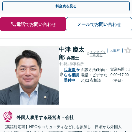
やかな連絡と粘り強い交渉を徹底【休日・夜間相談可】
料金表を見る
電話でお問い合わせ
メールでお問い合わせ
中津 慶太
大阪府
インタビュ
ーを見る
郎
弁護士
中津法律事務所
営業時間：1
兵庫県
か
面談方法(対面・
らも相談
電話・ビデオな
0:00~17:00
受付中
ど)は応相談
（平日）
外国人雇用する経営者・会社
【英語対応可】NPOやコミュニティなどにも参加し、日頃から外国人