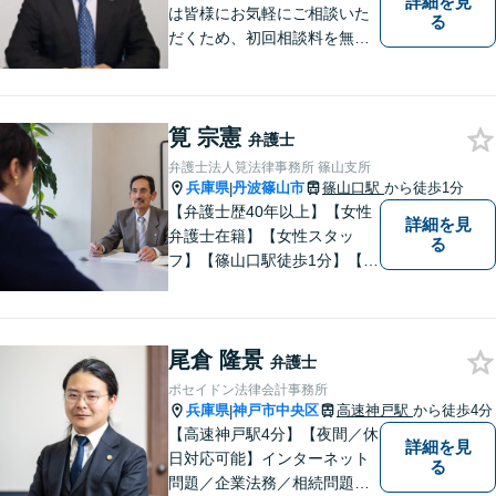
詳細を見
は皆様にお気軽にご相談いた
る
だくため、初回相談料を無料
にしています。【西宮北口駅
徒歩３分】交通事故／相続問
題／労働問題／企業法務／男
筧 宗憲
女問題／建築問題など、貴方
弁護士
にとって最善の解決に向けて
弁護士法人筧法律事務所 篠山支所
尽力します。【当日／夜間対
兵庫県
丹波篠山市
篠山口駅
から徒歩1分
|
応可】
【弁護士歴40年以上】【女性
詳細を見
弁護士在籍】【女性スタッ
る
フ】【篠山口駅徒歩1分】【夜
間／休日対応可】【個室】
【離婚専門サイト有】一人で
悩まず、まずはお気軽にご相
尾倉 隆景
談ください。様々な悩みや不
弁護士
安に寄り添い、お抱えの問題
ポセイドン法律会計事務所
の迅速かつ適切な解決を目指
兵庫県
神戸市中央区
高速神戸駅
から徒歩4分
|
します。
【高速神戸駅4分】【夜間／休
詳細を見
日対応可能】インターネット
る
問題／企業法務／相続問題／