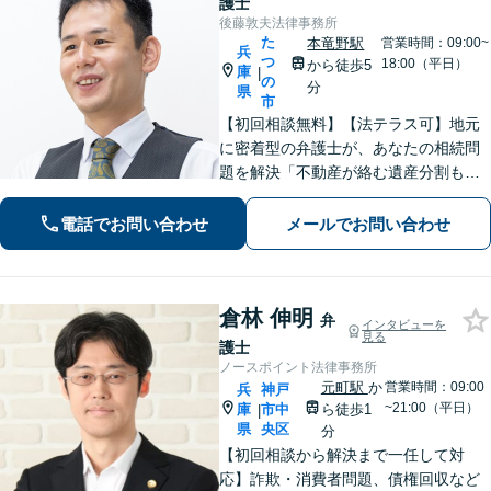
護士
後藤敦夫法律事務所
た
本竜野駅
営業時間：09:00~
兵
つ
18:00（平日）
から徒歩5
庫
|
の
分
県
市
【初回相談無料】【法テラス可】地元
に密着型の弁護士が、あなたの相続問
題を解決「不動産が絡む遺産分割も的
確に対応」借金問題に精通した弁護士
が、オーダーメイドの解決策をご提案
電話でお問い合わせ
メールでお問い合わせ
「他の事務所で対応できなかった自己
破産もご相談ください」【本竜野駅5
分】
倉林 伸明
弁
インタビューを
見る
護士
ノースポイント法律事務所
元町駅
か
営業時間：09:00
兵
神戸
~21:00（平日）
庫
市中
ら徒歩1
|
県
央区
分
【初回相談から解決まで一任して対
応】詐欺・消費者問題、債権回収など