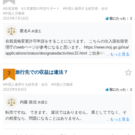
#在留資格
#入管書類の申請サポート
#外国人雇用する経営者・会社
#外国人労働者
2023年7月16日
役にたった
1
匿名A
弁護士
在留資格変更許可申請をすることになります。 こちらの出入国在留管
理庁のwebページが参考になると思います。 https://www.moj.go.jp/isa/
applications/status/designatedactivities15.html ご自身や内定先企業で
の申請ができない又は難しいのであれば、申請取次者の承認を受けて
いる弁護士や行政書士に相談されるのが良いです。
3
旅行先での収益は違法？
#外国人雇用する経営者・会社
#外国人労働者
2022年9月8日
役にたった
1
内藤 政信
弁護士
転売ですね。 できます。 違法ではありません。 業としてでなく、そ
の程度なら、問題になることはありません。