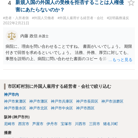
4
新規入国の外国人の受検を拒否することは人権侵
害にあたらないのか？
#患者・入所者側
#外国人労働者
#外国人雇用する経営者・会社
#説明義務違反
2022年2月21日
内藤 政信
弁護士
病院に、理由を問い合わせることですね。 書面がいいでしょう。 期限
付きで回答を求めるといいでしょう。 法務、外務、厚労に対しても、
事態を説明の上、病院に問い合わせた書面のコピー を添付して送付
し、回答を求めることでしょう。
市区町村別に外国人雇用する経営者・会社で絞り込む
神戸市内
神戸市東灘区
神戸市灘区
神戸市兵庫区
神戸市長田区
神戸市須磨区
神戸市垂水区
神戸市北区
神戸市中央区
神戸市西区
阪神 (神戸市外)
尼崎市
西宮市
芦屋市
伊丹市
宝塚市
川西市
三田市
猪名川町
播磨