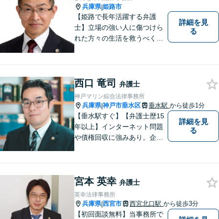
兵庫県
姫路市
|
【姫路で長年活躍する弁護
詳細を見
士】立場の強い人に傷つけら
る
れた方々の生活を救うべく、
日々邁進しております。弁護
団事件にも精力的に取り組む
弁護士。お困りごとはなんで
もご相談ください。二人三脚
西口 竜司
弁護士
で平穏な生活を取り戻しまし
神戸マリン綜合法律事務所
ょう。【Zoom・電話相談O
兵庫県
神戸市垂水区
垂水駅
から徒歩1分
|
K】
【垂水駅すぐ】【弁護士歴15
詳細を見
年以上】インターネット問題
る
や債権回収に強みあり。企業
ならではの困りごとまで幅広
く対応。女性弁護士も在籍し
ているため、男性弁護士に話
宮本 英幸
しづらくてもご安心くださ
弁護士
い。【分割払いOK】【休日・
英幸法律事務所
夜間面談・ビデオ面談可】
兵庫県
西宮市
西宮北口駅
から徒歩3分
|
【初回面談無料】当事務所で