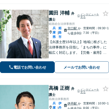
園田 洋輔
弁
インタビューを
見る
護士
姫路総合法律事務所
兵
姫
京口駅
か
営業時間：09:30~1
庫
路
|
7:30（平日）
ら徒歩9分
県
市
【弁護士歴15年以上】地域に根ざした
法律事務所を目指し「まちの事件」に
幅広く対応します。【労働・雇用】残
業代の未払い、不当解雇に悩んでいま
せんか？正しい知識で正当な権利を主
電話でお問い合わせ
メールでお問い合わせ
張します。【相続・遺言】遺言書作成
のサポートはお任せください。
高橋 正樹
弁
インタビューを
見る
護士
高橋法律事務所
兵
伊
伊丹駅
か
営業時間：10:00~1
庫
丹
|
8:00（平日）
ら徒歩2分