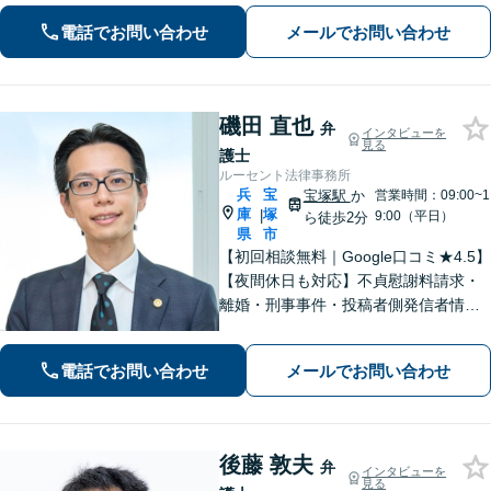
ために」をモットーに、高い専門性を
電話でお問い合わせ
メールでお問い合わせ
もって最善の解決を実現します。お気
軽にご相談ください。
磯田 直也
弁
インタビューを
見る
護士
ルーセント法律事務所
兵
宝
宝塚駅
か
営業時間：09:00~1
庫
塚
|
9:00（平日）
ら徒歩2分
県
市
【初回相談無料｜Google口コミ★4.5】
【夜間休日も対応】不貞慰謝料請求・
離婚・刑事事件・投稿者側発信者情報
開示請求の実績・経験多数。オーダー
メイドのサービスで問題解決や事業の
電話でお問い合わせ
メールでお問い合わせ
推進を強力にサポート【宝塚駅徒歩2分
｜電話・WEB面談で全国対応】
後藤 敦夫
弁
インタビューを
見る