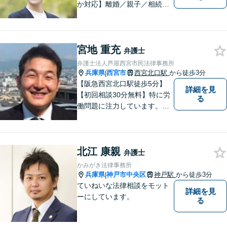
か対応】離婚／親子／相続／
男女問題に力を入れていま
す。家庭の困難を抱える方が
本来お持ちの力を取り戻され
宮地 重充
るため全力を尽くして法的サ
弁護士
ポートをいたします。どんな
弁護士法人芦屋西宮市民法律事務所
ことでもご遠慮なくご相談く
兵庫県
西宮市
西宮北口駅
から徒歩3分
|
ださい。
【阪急西宮北口駅徒歩5分】
詳細を見
【初回相談30分無料】特に労
る
働問題に注力しています。残
業代、労災事故、不当解雇等
の問題でお困りの方はぜひお
気軽にご相談ください。また
北江 康親
民事事件，家事事件，刑事事
弁護士
件も幅広く取り扱っておりま
かみがき法律事務所
す。
兵庫県
神戸市中央区
神戸駅
から徒歩3分
|
ていねいな法律相談をモット
詳細を見
ーにしています。
る