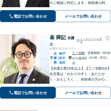
のご相談に対応します。依頼者の利益
のためにベストを尽くします。【元町
駅1分・土日夜間の相談歓迎】
電話でお問い合わせ
メールでお問い合わせ
崔 舜記
弁護
インタビューを見
る
士
弁護士法人セラヴィ
三ノ宮駅
営業時間：09:00
兵
神戸
~21:00（平日）
庫
市中
から徒歩6
|
県
央区
分
【弁護士歴15年以上】【三ノ宮駅6分】
合言葉は「わかりやすく・あたたか
く・おもしろく」。依頼者の方が心か
ら納得のできる解決を目指します。幅
広い領域をカバー。【夜間休日/電話相
電話でお問い合わせ
メールでお問い合わせ
談可能】【初回面談20分無料】