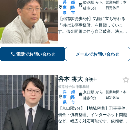
兵
姫
姫路駅
から
営業時間：本
庫
路
|
日定休日
徒歩5分
県
市
【姫路駅徒歩5分】気軽に立ち寄れる
「街の法律事務所」を目指していま
す。借金問題に伴う自己破産、法人破
産/離婚調停や親権、不貞の慰謝料請求
などの実績多数！困っている人の声に
しっかり耳を傾けサポートいたしま
電話でお問い合わせ
メールでお問い合わせ
す。【初回相談無料】【個室対応】
谷本 将大
弁護士
姫路総合法律事務所
兵
姫
京口駅
から
営業時間：本
庫
路
|
日定休日
徒歩9分
県
市
【京口駅9分】【地域密着】刑事事件、
借金・債務整理、インターネット問題
など、幅広く対応可能です。依頼者さ
まが抱える苦悩や苦しみにできる限り