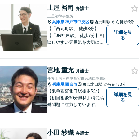
土屋 裕司
弁護士
土屋法律事務所
兵庫県
神戸市中央区
西元町駅
から徒歩3分
|
【「西元町駅」 徒歩3分】
詳細を見
【「JR神戸駅」 徒歩7分】相
る
談しやすい雰囲気を大切に
し、皆様のお悩みに向き合い
ます。和やかな相談体制を整
えています。皆様のお悩みを
宮地 重充
丁寧にお聞きし、最適な解決
弁護士
策を迅速に提供することをお
弁護士法人芦屋西宮市民法律事務所
約束します。【法テラス利用
兵庫県
西宮市
西宮北口駅
から徒歩3分
|
可】
【阪急西宮北口駅徒歩5分】
詳細を見
【初回相談30分無料】特に労
る
働問題に注力しています。残
業代、労災事故、不当解雇等
の問題でお困りの方はぜひお
気軽にご相談ください。また
小田 紗織
民事事件，家事事件，刑事事
弁護士
件も幅広く取り扱っておりま