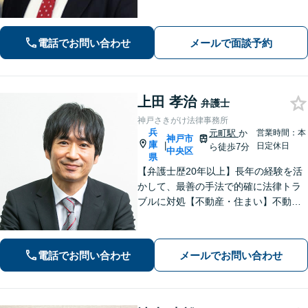
係にも配慮して柔軟に最適な解決策を
考えます。1日も早い解決のためにフッ
トワーク軽く迅速・誠実に対応しま
電話でお問い合わせ
メールで面談予約
す。まずはお気軽にご相談ください。
上田 孝治
弁護士
神戸さきがけ法律事務所
兵
元町駅
か
営業時間：本
神戸市
庫
|
日定休日
ら徒歩7分
中央区
県
【弁護士歴20年以上】長年の経験を活
かして、最善の手法で的確に法律トラ
ブルに対処【不動産・住まい】不動産
関係の資格を複数所持。不動産案件の
取扱い多数【相続・遺言】他士業と連
携してワンストップで解決【夜間・休
電話でお問い合わせ
メールでお問い合わせ
日相談可】【元町駅7分】