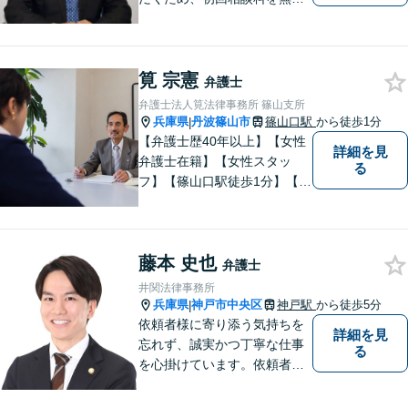
にしています。【西宮北口駅
徒歩３分】交通事故／相続問
題／労働問題／企業法務／男
筧 宗憲
女問題／建築問題など、貴方
弁護士
にとって最善の解決に向けて
弁護士法人筧法律事務所 篠山支所
尽力します。【当日／夜間対
兵庫県
丹波篠山市
篠山口駅
から徒歩1分
|
応可】
【弁護士歴40年以上】【女性
詳細を見
弁護士在籍】【女性スタッ
る
フ】【篠山口駅徒歩1分】【夜
間／休日対応可】【個室】
【離婚専門サイト有】一人で
悩まず、まずはお気軽にご相
藤本 史也
談ください。様々な悩みや不
弁護士
安に寄り添い、お抱えの問題
井関法律事務所
の迅速かつ適切な解決を目指
兵庫県
神戸市中央区
神戸駅
から徒歩5分
|
します。
依頼者様に寄り添う気持ちを
詳細を見
忘れず、誠実かつ丁寧な仕事
る
を心掛けています。依頼者様
の主張に耳を傾け、法的に主
張を組み立て、毅然とした態