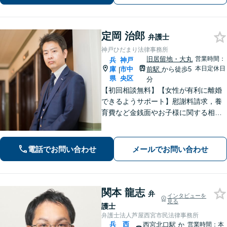
｜電話・WEB面談で全国対応】
定岡 治郎
弁護士
神戸ひだまり法律事務所
旧居留地・大丸
営業時間：
兵
神戸
本日定休日
庫
市中
前駅
から徒歩5
|
県
央区
分
【初回相談無料】【女性が有利に離婚
できるようサポート】慰謝料請求，養
育費など金銭面やお子様に関する相談
を多数解決【離婚・不倫・男女問題・
遺産相続・交通事故】依頼者様のお気
持ちを大切にしながら交渉します。
電話でお問い合わせ
メールでお問い合わせ
【Web相談可】【平日夜間可】【神戸
大丸の近く】
関本 龍志
弁
インタビューを
見る
護士
弁護士法人芦屋西宮市民法律事務所
兵
西
西宮北口駅
か
営業時間：本