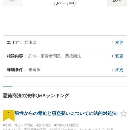
前へ
次へ
(3ページ中)
ご事情から考えうる最良のル
ートを選びます。【子連れ相
談可】
エリア
兵庫県
変更
相談内容
詐欺・消費者問題、悪徳商法
変更
詳細条件
未選択
変更
悪徳商法の法律Q&Aランキング
1
男性からの脅迫と窃盗疑いについての法的対処法
#恐喝・脅迫への対応
#悪徳商法
#詐欺の法的措置
#本名・住所・電話番号が不明
#少額訴訟サポート
#マッチングアプリ詐欺