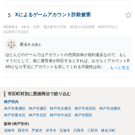
5
Xによるゲームアカウント詐欺被害
#悪徳商法
#本名・住所・電話番号が不明
#詐欺の法的措置
#200万円以上
2026年7月18日
匿名A
弁護士
ほとんどのゲームではアカウントの売買自体が規約違反なので、もし
そうだとして、仮に運営者が対応するとすれば、おそらくアカウントB
ANとなり手元にアカウントを戻してくれる可能性は低いかもしれませ
ん。さらにいえば、最悪の場合、貴殿も運営者から出禁処分（登録拒
絶）を食らう可能性があります。RMTが許されているゲーム（海外の
運営会社にはそのようなスタンスの事業者もいます）であれば結論は
変わるかもしれませんが…
市区町村別に悪徳商法で絞り込む
神戸市内
神戸市東灘区
神戸市灘区
神戸市兵庫区
神戸市長田区
神戸市須磨区
神戸市垂水区
神戸市北区
神戸市中央区
神戸市西区
阪神 (神戸市外)
尼崎市
西宮市
芦屋市
伊丹市
宝塚市
川西市
三田市
猪名川町