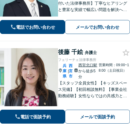
付いた法律事務所】丁寧なヒアリング
と豊富な実績で幅広い問題を解決へ導
きます！【離婚男女問題】不定慰謝料
請求／面会交流など【相続・遺言】相
電話でお問い合わせ
メールでお問い合わせ
続放棄／遺産分割調停など【電話・メ
ール相談初回無料】【休日夜間対応
可】
後藤 千絵
弁護士
フェリーチェ法律事務所
西宮北口駅
営業時間：09:00~1
兵
西
8:00（土日祝日）
庫
宮
から徒歩5
|
県
市
分
【スタッフ全員女性】【キッズスペー
ス完備】【初回相談無料】【事業会社
勤務経験】女性ならではの共感力とコ
ミュニケーション能力で、時に寄り添
い、時に鋭く交渉を進め、あなたの権
利を守ります。特に離婚や相続など家
電話で面談予約
メールで面談予約
族の事案が得意です。