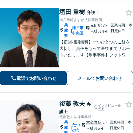
垣田 重樹
弁護士
神戸元町よすが法律事務所
兵
元町駅
か
営業時間：本
神戸市
庫
|
日定休日
ら徒歩4分
中央区
県
【初回相談無料】一つひとつのご縁を
大切し、責任をもって最後までサポー
トいたします【刑事事件】フットワー
クの軽さとスピードが強み。豊富な経
験を活かして最善の解決を【離婚問
題】経済面やお子さまの将来を見据
電話でお問い合わせ
メールでお問い合わせ
え、納得できる解決策を提案【元町駅4
分】
後藤 敦夫
弁
インタビューを
見る
護士
後藤敦夫法律事務所
兵
本竜野駅
か
営業時間：本
たつ
庫
|
日定休日
ら徒歩5分
の市
県