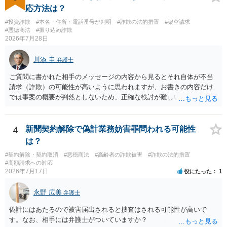
応方法は？
#投資詐欺
#本名・住所・電話番号が判明
#詐欺の法的措置
#架空請求
#悪徳商法
#振り込め詐欺
2026年7月28日
川添 圭
弁護士
ご質問に書かれた相手のメッセージの内容から見るとそれ自体が不当
請求（詐欺）の可能性が高いように思われますが、お書きの内容だけ
では事案の概要が判然としないため、正確な検討が難しいです。例え
ば、最寄りの消費生活センターや自治体の無料法律相談等で、実際の
画面を見て貰いながらアドバイスう受けた方が確実です。
4
新聞契約解除で偽計業務妨害罪問われる可能性
は？
#契約解除・契約取消
#悪徳商法
#高齢者の詐欺被害
#詐欺の法的措置
#高額請求への対応
2026年7月17日
役にたった
1
永野 広美
弁護士
偽計にはあたるので被害届出されると捜査はされる可能性が高いで
す。なお、相手には弁護士がついていますか？