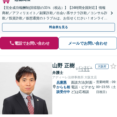
【完全成功報酬制(回収額の33％（税込）】【24時間全国対応】情報
商材／アフィリエイト／副業詐欺／出会い系サクラ詐欺／コンサル詐
欺／投資詐欺／仮想通貨のトラブルは、お任せください！オンライン
のみで解決も可能！
料金表を見る
電話でお問い合わせ
メールでお問い合わせ
山野 正樹
大阪府
インタビュ
ーを見る
弁護士
アディーレ法律事務所 大阪支店
営業時間：09:
兵庫県
面談方法(対面・
からも相
電話・ビデオな
00~23:55（土
談受付中
ど)は応相談
日祝日）