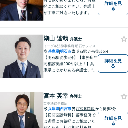
お悩みがありましたら、お気
詳細を見
軽にご相談ください。弁護士
る
が丁寧に対応いたします。
湖山 達哉
弁護士
イーグル法律事務所 明石オフィス
兵庫県
明石市
明石駅
から徒歩5分
|
【明石駅徒歩5分】【事務所年
詳細を見
間相談実績200件以上！】兵
る
庫県にゆかりある弁護士。“プ
ロフェッショナル” として、依
頼者のために尽力します。複
数弁護士が連携し、高度な問
宮本 英幸
題にも迅速に対応いたしま
弁護士
す。【初回無料相談】
英幸法律事務所
兵庫県
西宮市
西宮北口駅
から徒歩3分
|
【初回面談無料】当事務所で
詳細を見
は皆様にお気軽にご相談いた
る
だくため、初回相談料を無料