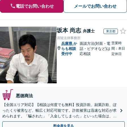
電話でお問い合わせ
メールでお問い合わせ
坂本 尚志
弁護士
東京都
清陵法律事務所
営業時
兵庫県
か
面談方法(対面・電
らも相談
話・ビデオなど)は
間：本日
受付中
応相談
定休日
悪徳商法
【全国エリア対応】【相談は何度でも無料】投資詐欺、副業詐欺、ぼ
ったくり被害など、幅広く対応可能です。詐欺被害は迅速な対応が求
められます。「騙された」「入金してしまった」といった場合は、お
早めにご相談ください。【電話・メール・WEB相談可】
料金表を見る