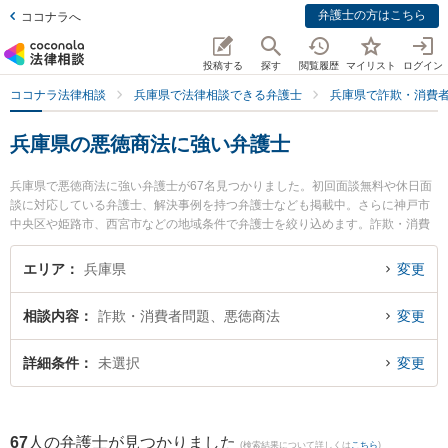
弁護士の方はこちら
ココナラへ
投稿する
探す
閲覧履歴
マイリスト
ログイン
ココナラ法律相談
兵庫県で法律相談できる弁護士
兵庫県で詐欺・消費
兵庫県の悪徳商法に強い弁護士
兵庫県で悪徳商法に強い弁護士が67名見つかりました。初回面談無料や休日面
談に対応している弁護士、解決事例を持つ弁護士なども掲載中。さらに神戸市
中央区や姫路市、西宮市などの地域条件で弁護士を絞り込めます。詐欺・消費
者問題に関係する投資詐欺や副業詐欺、FX詐欺等の細かな分野での絞り込み検
索もでき便利です。特にノースポイント法律事務所の倉林 伸明弁護士や戎みな
エリア
兵庫県
変更
とまち法律事務所の戎 卓一弁護士、神戸さきがけ法律事務所の上田 孝治弁護士
のプロフィール情報や弁護士費用、強みなどが注目されています。『兵庫県で
相談内容
詐欺・消費者問題、悪徳商法
変更
土日や夜間に発生した悪徳商法のトラブルを今すぐに弁護士に相談したい』
『悪徳商法のトラブル解決の実績豊富な近くの弁護士を検索したい』『初回相
談無料で悪徳商法を法律相談できる兵庫県内の弁護士に相談予約したい』など
詳細条件
未選択
変更
でお困りの相談者さんにおすすめです。
67
人の弁護士が見つかりました
(検索結果について詳しくは
こちら
)