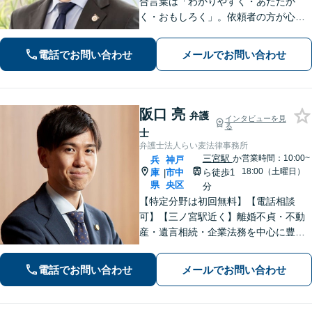
合言葉は「わかりやすく・あたたか
く・おもしろく」。依頼者の方が心か
ら納得のできる解決を目指します。幅
広い領域をカバー。【夜間休日/電話相
電話でお問い合わせ
メールでお問い合わせ
談可能】【初回面談20分無料】
阪口 亮
弁護
インタビューを見
る
士
弁護士法人らい麦法律事務所
三宮駅
か
営業時間：10:00~
兵
神戸
18:00（土曜日）
庫
市中
ら徒歩1
|
県
央区
分
【特定分野は初回無料】【電話相談
可】【三ノ宮駅近く】離婚不貞・不動
産・遺言相続・企業法務を中心に豊富
な解決実績あり。「すべては依頼者の
ために」をモットーに、高い専門性を
電話でお問い合わせ
メールでお問い合わせ
もって最善の解決を実現します。お気
軽にご相談ください。