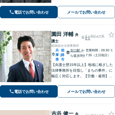
寄り添い、丁寧かつ親身に対応いたし
ます。また、問題となっている背景事
電話でお問い合わせ
メールでお問い合わせ
情にも気を配り、根本的な解決を目指
します。
園田 洋輔
弁
インタビューを
見る
護士
姫路総合法律事務所
兵
姫
京口駅
か
営業時間：09:30~1
庫
路
|
7:30（土日祝日）
ら徒歩9分
県
市
【弁護士歴15年以上】地域に根ざした
法律事務所を目指し「まちの事件」に
幅広く対応します。【労働・雇用】残
業代の未払い、不当解雇に悩んでいま
せんか？正しい知識で正当な権利を主
電話でお問い合わせ
メールでお問い合わせ
張します。【相続・遺言】遺言書作成
のサポートはお任せください。
吉谷 健一
弁