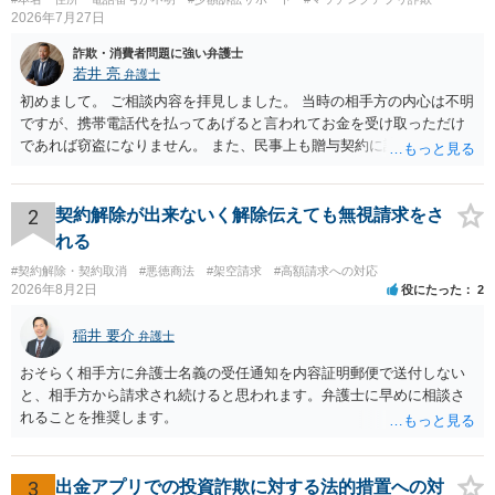
2026年7月27日
詐欺・消費者問題に強い弁護士
若井 亮
弁護士
初めまして。 ご相談内容を拝見しました。 当時の相手方の内心は不明
ですが、携帯電話代を払ってあげると言われてお金を受け取っただけ
であれば窃盗になりません。 また、民事上も贈与契約に該当すると思
われるところ、返済の義務はありません。 これ以上のやり取りをせ
ず、可能であればブロックをするようにしてください。 ご不安であれ
ば、最寄りの警察署に相談をしても良いかもしれません。 以上、ご参
2
契約解除が出来ないく解除伝えても無視請求をさ
考になれば幸いです。
れる
#契約解除・契約取消
#悪徳商法
#架空請求
#高額請求への対応
2026年8月2日
役にたった
2
稲井 要介
弁護士
おそらく相手方に弁護士名義の受任通知を内容証明郵便で送付しない
と、相手方から請求され続けると思われます。弁護士に早めに相談さ
れることを推奨します。
3
出金アプリでの投資詐欺に対する法的措置への対