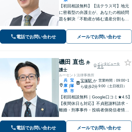
【初回相談無料】【法テラス可】地元
に密着型の弁護士が、あなたの相続問
題を解決「不動産が絡む遺産分割も的
確に対応」借金問題に精通した弁護士
が、オーダーメイドの解決策をご提案
電話でお問い合わせ
メールでお問い合わせ
「他の事務所で対応できなかった自己
破産もご相談ください」【本竜野駅5
分】
磯田 直也
弁
インタビューを
見る
護士
ルーセント法律事務所
兵
宝
宝塚駅
か
営業時間：09:00~1
庫
塚
|
9:00（土日祝日）
ら徒歩2分
県
市
【初回相談無料｜Google口コミ★4.5】
【夜間休日も対応】不貞慰謝料請求・
離婚・刑事事件・投稿者側発信者情報
開示請求の実績・経験多数。オーダー
メイドのサービスで問題解決や事業の
電話でお問い合わせ
メールでお問い合わせ
推進を強力にサポート【宝塚駅徒歩2分