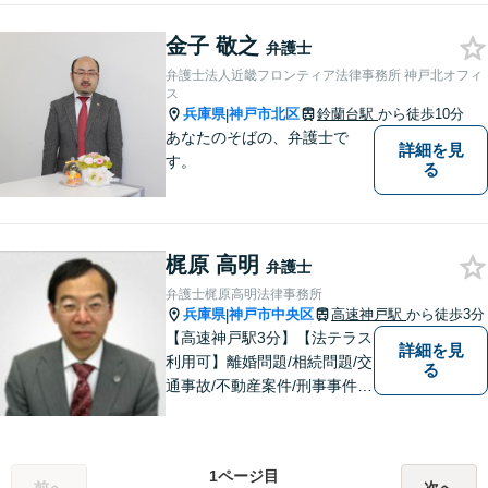
度で交渉に臨みます。まずは
金子 敬之
気軽にご相談ください。【交
弁護士
通事故／相続／労働／男女問
弁護士法人近畿フロンティア法律事務所 神戸北オフィ
題／刑事事件】
ス
兵庫県
神戸市北区
鈴蘭台駅
から徒歩10分
|
あなたのそばの、弁護士で
詳細を見
す。
る
梶原 高明
弁護士
弁護士梶原高明法律事務所
兵庫県
神戸市中央区
高速神戸駅
から徒歩3分
|
【高速神戸駅3分】【法テラス
詳細を見
利用可】離婚問題/相続問題/交
る
通事故/不動産案件/刑事事件な
ど個人向けのご相談から契約
書や労務、顧問契約など法人
向けのご相談まで幅広く取り
1ページ目
扱っております。依頼者様の