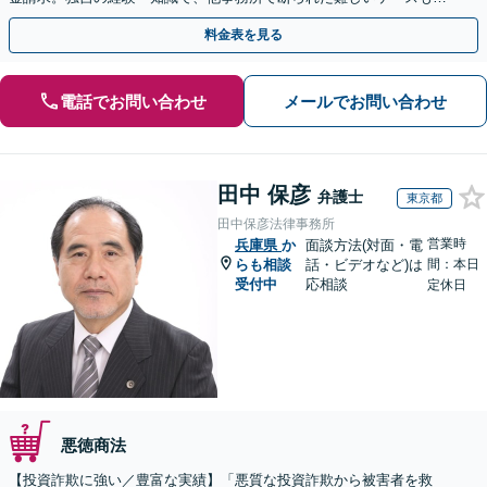
決に導いた実績あり。まずはお気軽にご相談ください
料金表を見る
電話でお問い合わせ
メールでお問い合わせ
田中 保彦
弁護士
東京都
田中保彦法律事務所
営業時
兵庫県
か
面談方法(対面・電
らも相談
話・ビデオなど)は
間：本日
受付中
応相談
定休日
悪徳商法
【投資詐欺に強い／豊富な実績】「悪質な投資詐欺から被害者を救