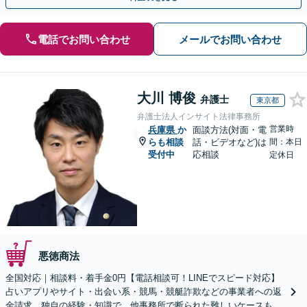
電話でお問い合わせ
メールでお問い合わせ
大川 博俊
弁護士
東京都
弁護士法人インサイト法律事務所
営業時
兵庫県
か
面談方法(対面・電
らも相談
話・ビデオなど)は
間：本日
受付中
応相談
定休日
悪徳商法
全国対応｜相談料・着手金0円【電話相談可！LINEでスピード対応】
占いアプリやサイト・出会い系・競馬・競艇詐欺などの事業者への返
金請求。独自の経験・知識で、他事務所で断られた難しいケースも解