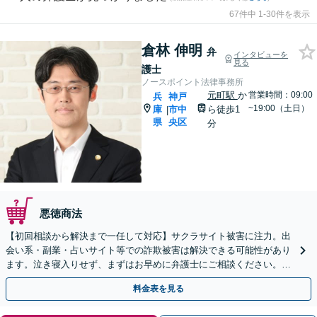
67件中 1-30件を表示
倉林 伸明
弁
インタビューを
見る
護士
ノースポイント法律事務所
元町駅
か
営業時間：09:00
兵
神戸
~19:00（土日）
庫
市中
ら徒歩1
|
県
央区
分
悪徳商法
【初回相談から解決まで一任して対応】サクラサイト被害に注力。出
会い系・副業・占いサイト等での詐欺被害は解決できる可能性があり
ます。泣き寝入りせず、まずはお早めに弁護士にご相談ください。
【元町駅1分・土日夜間の相談歓迎】
料金表を見る