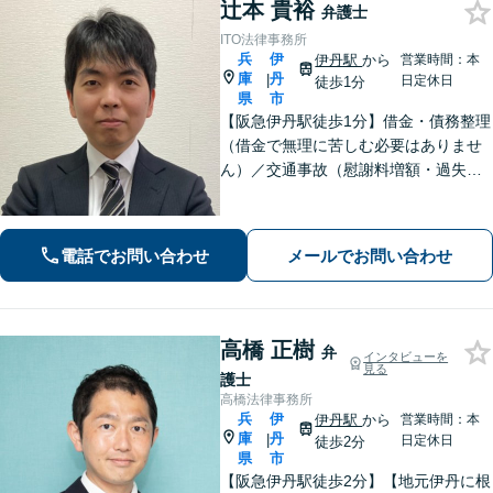
辻本 貴裕
弁護士
ITO法律事務所
兵
伊
伊丹駅
から
営業時間：本
庫
丹
|
日定休日
徒歩1分
県
市
【阪急伊丹駅徒歩1分】借金・債務整理
（借金で無理に苦しむ必要はありませ
ん）／交通事故（慰謝料増額・過失割
合に関するご相談など）／労働事件
（労働者側・使用者側どちらも対応）
／刑事事件（被害者側も対応）／相続
電話でお問い合わせ
メールでお問い合わせ
／離婚問題など。まずはお気軽にご相
談ください
高橋 正樹
弁
インタビューを
見る
護士
高橋法律事務所
兵
伊
伊丹駅
から
営業時間：本
庫
丹
|
日定休日
徒歩2分
県
市
【阪急伊丹駅徒歩2分】【地元伊丹に根