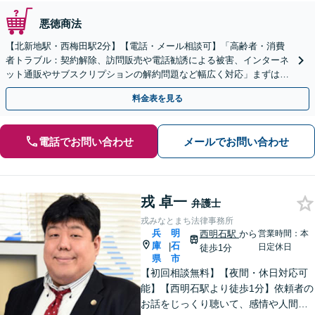
悪徳商法
【北新地駅・西梅田駅2分】【電話・メール相談可】「高齢者・消費
者トラブル：契約解除、訪問販売や電話勧誘による被害、インターネ
ット通販やサブスクリプションの解約問題など幅広く対応」まずは一
度ご相談ください【休日・夜間相談可】
料金表を見る
電話でお問い合わせ
メールでお問い合わせ
戎 卓一
弁護士
戎みなとまち法律事務所
兵
明
西明石駅
から
営業時間：本
庫
石
|
日定休日
徒歩1分
県
市
【初回相談無料】【夜間・休日対応可
能】【西明石駅より徒歩1分】依頼者の
お話をじっくり聴いて、感情や人間関