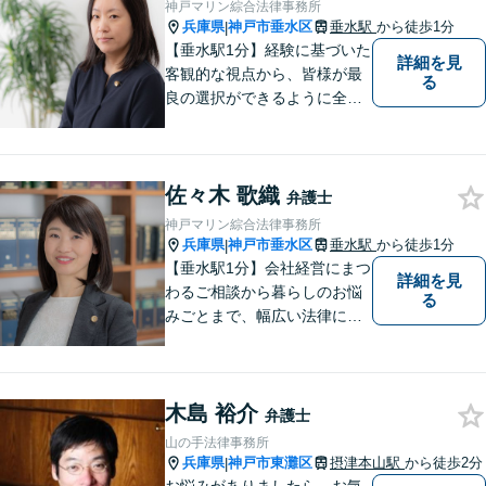
神戸マリン綜合法律事務所
す。
兵庫県
神戸市垂水区
垂水駅
から徒歩1分
|
【垂水駅1分】経験に基づいた
詳細を見
客観的な視点から、皆様が最
る
良の選択ができるように全力
でサポートさせていただきま
す。みなさんが思っているよ
りも、法律で解決できること
佐々木 歌織
は数多くあります。 小さな悩
弁護士
み事が大きなトラブルや事件
神戸マリン綜合法律事務所
になってしまう前に、ご相談
兵庫県
神戸市垂水区
垂水駅
から徒歩1分
|
ください。
【垂水駅1分】会社経営にまつ
詳細を見
わるご相談から暮らしのお悩
る
みごとまで、幅広い法律にま
つわるお悩みに対応していま
す。問題解決に向けて誠心誠
意アドバイスさせていただき
木島 裕介
ますので、悩まれる前に、お
弁護士
早めにご相談ください。
山の手法律事務所
兵庫県
神戸市東灘区
摂津本山駅
から徒歩2分
|