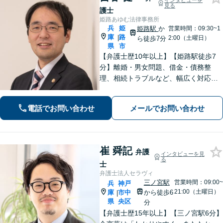
インタビューを
見る
護士
姫路あゆむ法律事務所
兵
姫
姫路駅
か
営業時間：09:30~1
庫
路
|
2:00（土曜日）
ら徒歩7分
県
市
【弁護士歴10年以上】【姫路駅徒歩7
分】離婚・男女問題、借金・債務整
理、相続トラブルなど、幅広く対応可
能です。丁寧なヒアリングと分かりや
すい説明を心がけています。依頼者さ
電話でお問い合わせ
メールでお問い合わせ
まの置かれている状況と希望に沿った
最善の解決を目指します。
崔 舜記
弁護
インタビューを見
る
士
弁護士法人セラヴィ
三ノ宮駅
営業時間：09:00~
兵
神戸
21:00（土曜日）
庫
市中
から徒歩6
|
県
央区
分
【弁護士歴15年以上】【三ノ宮駅6分】