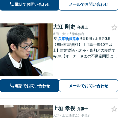
の生活再建をサポートします。【交通
電話でお問い合わせ
メールでお問い合わせ
事故】「こんな相談でも大丈夫だろう
か」と躊躇されている方もご相談くだ
さい。
大江 剛史
弁護士
水田・大江法律事務所
兵庫県
姫路市
営業時間：本日定休日
|
【初回相談無料】【弁護士歴10年以
上】離婚協議・調停・審判どの段階で
もOK【オーナーさまの不動産問題に特
化】賃貸トラブル・建築トラブルの解
決を経験豊富な弁護士がサポート「司
法書士・税理士など他士業と連携」
【夜間面談可】遺言書作成に対応
電話でお問い合わせ
メールでお問い合わせ
上垣 孝俊
弁護士
天野・上垣法律会計事務所