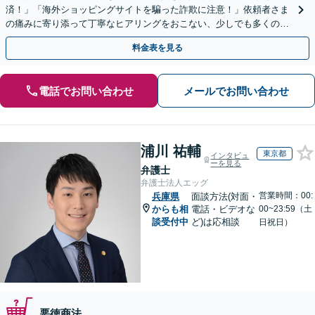
済！」「海外ショッピングサイトを騙った詐欺に注意！」依頼者さま
の痛みに寄り添って丁寧なヒアリングをおこない、少しでも多くの返
金が得られるよう尽力します！
料金表を見る
電話でお問い合わせ
メールでお問い合わせ
浦川 祐輔
東京都
インタビュ
ーを見る
弁護士
弁護士法人エッグ
営業時間：00:
兵庫県
面談方法(対面・
からも相
電話・ビデオな
00~23:59（土
談受付中
ど)は応相談
日祝日）
悪徳商法