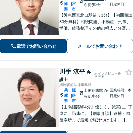
庫
宮
|
日定休日
ら徒歩3分
県
市
【阪急西宮北口駅徒歩3分】【初回相談
30分無料】相続問題、不動産、刑事、
労働、債務整理その他の幅広い分野に
対応可能です。よくお話を聞き、よく
調べて皆様それぞれの問題に合った解
電話でお問い合わせ
メールでお問い合わせ
決策をご提案していきます。まずはご
相談を。【完全個室で対応】【バリア
フリー】
川手 涼平
弁
インタビューを
見る
護士
姫路駅前法律事務所
兵
姫
山陽姫路駅
か
営業時間：本
庫
路
|
日定休日
ら徒歩4分
県
市
【山陽姫路駅4分】優しく、誠実に。丁
寧に、迅速に。【刑事弁護】逮捕・勾
留場所まで最短で駆けつけます。【債
務整理】どんな事情があってもあなた