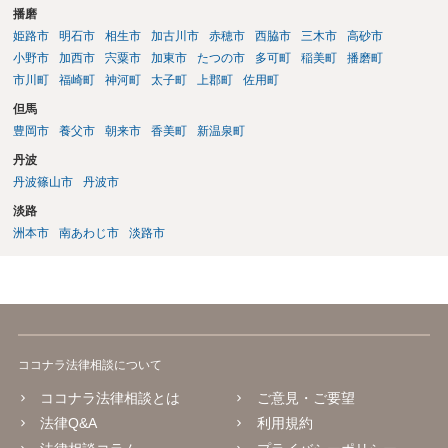
播磨
姫路市
明石市
相生市
加古川市
赤穂市
西脇市
三木市
高砂市
小野市
加西市
宍粟市
加東市
たつの市
多可町
稲美町
播磨町
市川町
福崎町
神河町
太子町
上郡町
佐用町
但馬
豊岡市
養父市
朝来市
香美町
新温泉町
丹波
丹波篠山市
丹波市
淡路
洲本市
南あわじ市
淡路市
ココナラ法律相談について
ココナラ法律相談とは
ご意見・ご要望
法律Q&A
利用規約