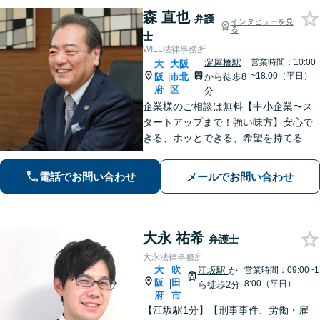
森 直也
弁護
インタビューを見
る
士
WILL法律事務所
淀屋橋駅
営業時間：10:00
大
大阪
~18:00（平日）
阪
市北
から徒歩8
|
府
区
分
企業様のご相談は無料【中小企業〜ス
タートアップまで！強い味方】安心で
きる、ホッとできる、希望を持てる法
律事務所【淀屋橋駅8分】契約書の作
成・確認、企業間・従業員トラブルな
電話でお問い合わせ
メールでお問い合わせ
ど【借金・不動産・債権回収・労働問
題に強い】
大永 祐希
弁護士
大永法律事務所
大
吹
江坂駅
か
営業時間：09:00~1
阪
田
|
8:00（平日）
ら徒歩2分
府
市
【江坂駅1分】【刑事事件、労働・雇