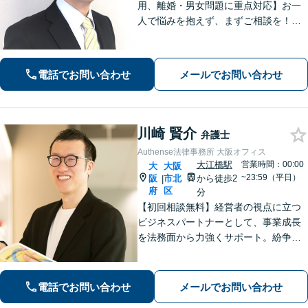
用、離婚・男女問題に重点対応】お一
人で悩みを抱えず、まずご相談を！き
め細かいコミュニケーションを大切に
し、寄り添うながらともに解決を目指
します。当日・夜間・電話相談可能で
電話でお問い合わせ
メールでお問い合わせ
す。【法テラス利用可】【WEB面談
可】
川崎 賢介
弁護士
Authense法律事務所 大阪オフィス
大江橋駅
営業時間：00:00
大
大阪
~23:59（平日）
阪
市北
から徒歩2
|
府
区
分
【初回相談無料】経営者の視点に立つ
ビジネスパートナーとして、事業成長
を法務面から力強くサポート。紛争を
未然に防ぐ「攻め」と「守り」の法務
をご提供します。離婚や相続でお困り
の方もお任せください！【淀屋橋駅4
電話でお問い合わせ
メールでお問い合わせ
分】