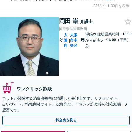
236件中 1-30件を表示
岡田 崇
弁護士
岡田崇法律事務所
堺筋本町駅
営業時間：10:00
大
大阪
~18:00（平日）
阪
市中
から徒歩5
|
府
央区
分
ワンクリック詐欺
ネットが関係する消費者被害に精通した弁護士です。サクラサイト、
占いサイト、情報商材サイト、投資詐欺、ロマンス詐欺等の対応経験
豊富です。
料金表を見る