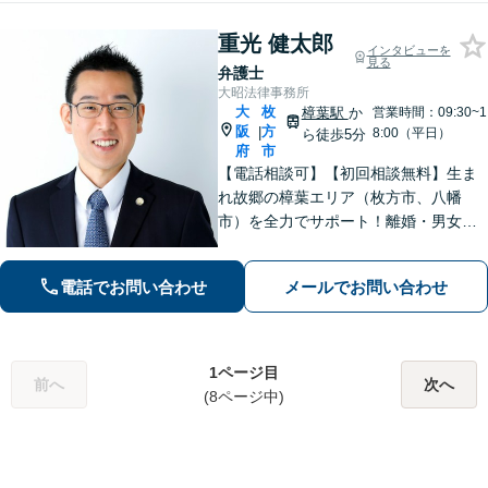
応
重光 健太郎
インタビューを
見る
弁護士
大昭法律事務所
大
枚
樟葉駅
か
営業時間：09:30~1
阪
方
|
8:00（平日）
ら徒歩5分
府
市
【電話相談可】【初回相談無料】生ま
れ故郷の樟葉エリア（枚方市、八幡
市）を全力でサポート！離婚・男女問
題／相続問題／刑事事件／労働問題／
交通事故などに注力。どんな小さなお
電話でお問い合わせ
メールでお問い合わせ
悩みでお気軽にご相談ください【夜
間・休日面談】【完全個室】【樟葉駅5
分】
1ページ目
前へ
次へ
(8ページ中)