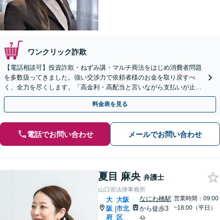
ワンクリック詐欺
【電話相談可】投資詐欺・ねずみ講・マルチ商法をはじめ消費者問題
を多数扱ってきました。強い交渉力で依頼者様のお金を取り戻すべ
く、全力を尽くします。「高金利・高配当と言いながら支払いが止ま
った」等、まずはお電話ください。
料金表を見る
電話でお問い合わせ
メールでお問い合わせ
夏目 麻央
弁護士
山口崇法律事務所
なにわ橋駅
営業時間：09:00
大
大阪
~18:00（平日）
阪
市北
から徒歩3
|
府
区
分