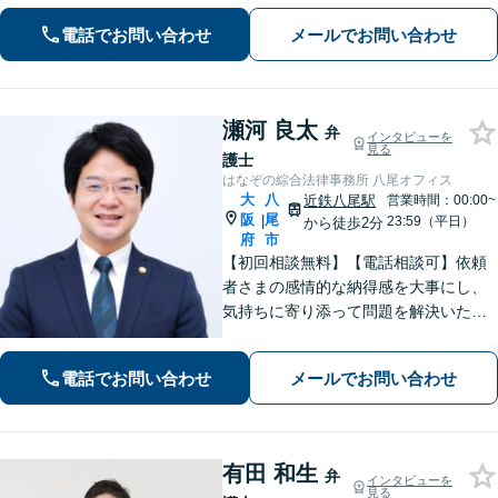
ご相談ください【電話・WEB相談可】
離婚・労働問題など。あなたの想いに
電話でお問い合わせ
メールでお問い合わせ
寄り添い、最適な解決を目指します
【休日対応】
瀬河 良太
弁
インタビューを
見る
護士
はなぞの綜合法律事務所 八尾オフィス
大
八
近鉄八尾駅
営業時間：00:00~
阪
尾
|
23:59（平日）
から徒歩2分
府
市
【初回相談無料】【電話相談可】依頼
者さまの感情的な納得感を大事にし、
気持ちに寄り添って問題を解決いたし
ます「プライバシーには最大限配慮
し、秘密厳守を徹底」子の監護が関わ
電話でお問い合わせ
メールでお問い合わせ
る複雑なケースも対応【完全個室対
応】【子連れ相談可】【休日・夜間相
談可】
有田 和生
弁
インタビューを
見る