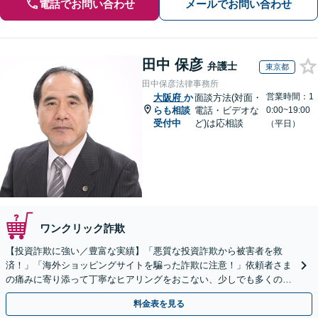
電話でお問い合わせ
メールでお問い合わせ
田中 保彦
弁護士
東京都
田中保彦法律事務所
営業時間：1
大阪府
か
面談方法(対面・
らも相談
電話・ビデオな
0:00~19:00
受付中
ど)は応相談
（平日）
ワンクリック詐欺
【投資詐欺に強い／豊富な実績】「悪質な投資詐欺から被害者を救
済！」「海外ショッピングサイトを騙った詐欺に注意！」依頼者さま
の痛みに寄り添って丁寧なヒアリングをおこない、少しでも多くの返
金が得られるよう尽力します！
料金表を見る