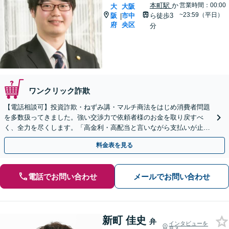
本町駅
か
営業時間：00:00
大
大阪
~23:59（平日）
阪
市中
ら徒歩3
|
府
央区
分
ワンクリック詐欺
【電話相談可】投資詐欺・ねずみ講・マルチ商法をはじめ消費者問題
を多数扱ってきました。強い交渉力で依頼者様のお金を取り戻すべ
く、全力を尽くします。「高金利・高配当と言いながら支払いが止ま
った」等、まずはお電話ください。
料金表を見る
電話でお問い合わせ
メールでお問い合わせ
新町 佳史
弁
インタビューを