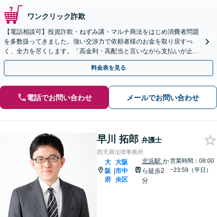
ワンクリック詐欺
【電話相談可】投資詐欺・ねずみ講・マルチ商法をはじめ消費者問題
を多数扱ってきました。強い交渉力で依頼者様のお金を取り戻すべ
く、全力を尽くします。「高金利・高配当と言いながら支払いが止ま
った」等、まずはお電話ください。
料金表を見る
電話でお問い合わせ
メールでお問い合わせ
早川 拓郎
弁護士
西天満法律事務所
北浜駅
か
営業時間：08:00
大
大阪
~23:59（平日）
阪
市中
ら徒歩2
|
府
央区
分