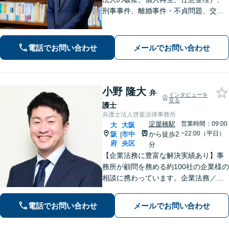
刑事事件、離婚事件・不貞問題、交通
事故、遺産相続の相談料は無料です。
弁護士への相談をご検討の方は、お気
軽にお問い合わせください。
電話でお問い合わせ
メールでお問い合わせ
小野 隆大
弁
インタビューを
見る
護士
弁護士法人啓葉法律事務所
淀屋橋駅
営業時間：09:00
大
大阪
~22:00（平日）
阪
市中
から徒歩2
|
府
央区
分
【企業法務に豊富な解決実績あり】事
務所が顧問を務める約100社の企業様の
相談に携わっています。企業法務／事
業再生・M＆A・廃業／労働・雇用問題
／債権回収／事業承継など、トラブル
電話でお問い合わせ
メールでお問い合わせ
やお困りごとのご相談はお任せくださ
い【土日祝対応可】個人の相続にも対