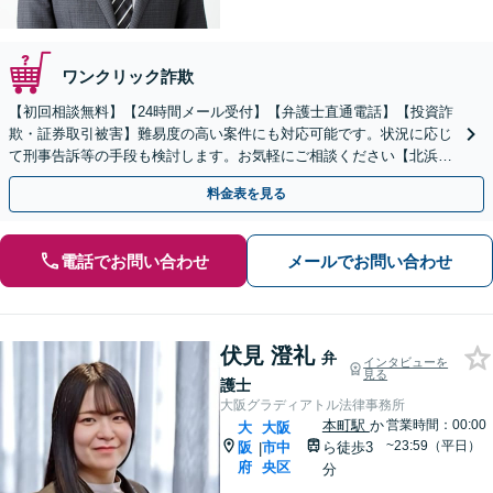
ワンクリック詐欺
【初回相談無料】【24時間メール受付】【弁護士直通電話】【投資詐
欺・証券取引被害】難易度の高い案件にも対応可能です。状況に応じ
て刑事告訴等の手段も検討します。お気軽にご相談ください【北浜駅
2分】
料金表を見る
電話でお問い合わせ
メールでお問い合わせ
伏見 澄礼
弁
インタビューを
見る
護士
大阪グラディアトル法律事務所
本町駅
か
営業時間：00:00
大
大阪
~23:59（平日）
阪
市中
ら徒歩3
|
府
央区
分