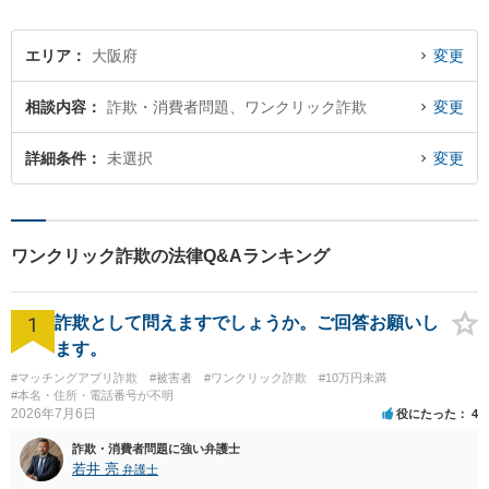
エリア
大阪府
変更
相談内容
詐欺・消費者問題、ワンクリック詐欺
変更
詳細条件
未選択
変更
ワンクリック詐欺の法律Q&Aランキング
1
詐欺として問えますでしょうか。ご回答お願いし
ます。
#マッチングアプリ詐欺
#被害者
#ワンクリック詐欺
#10万円未満
#本名・住所・電話番号が不明
2026年7月6日
役にたった
4
詐欺・消費者問題に強い弁護士
若井 亮
弁護士