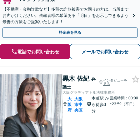
【不動産・金融詐欺など】多額の詐欺被害でお困りの方は、当所まで
お声がけください。依頼者様の希望ある「明日」をお示しできるよう
最善の方策をご提案いたします！
料金表を見る
電話でお問い合わせ
メールでお問い合わせ
黒木 佐紀
弁
インタビューを
見る
護士
大阪グラディアトル法律事務所
本町駅
か
営業時間：00:00
大
大阪
~23:59（平日）
阪
市中
ら徒歩3
|
府
央区
分