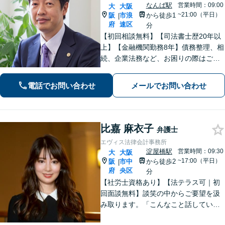
なんば駅
営業時間：09:00
大
大阪
~21:00（平日）
阪
市浪
から徒歩1
|
府
速区
分
【初回相談無料】【司法書士歴20年以
上】【金融機関勤務8年】債務整理、相
続、企業法務など、お困りの際はご相
談ください。お話ししやすい雰囲気作
りを大切にしております。悩む前に、
電話でお問い合わせ
メールでお問い合わせ
一度弁護士にご相談ください。【電話
相談可】【夜間・休日対応】
比嘉 麻衣子
弁護士
エヴィス法律会計事務所
淀屋橋駅
営業時間：09:30
大
大阪
~17:00（平日）
阪
市中
から徒歩2
|
府
央区
分
【社労士資格あり】【法テラス可｜初
回面談無料】談笑の中からご要望を汲
み取ります。「こんなこと話していい
の？」と思うことも、どうぞ安心して