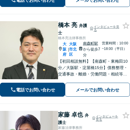
電話でお問い合わせ
メールでお問い合わせ
化してしてしまった問題も、より良い
着地点を探り、交渉を重ねます【初回
相談無料】
橋本 亮
弁護
インタビューを見
る
士
橋本亮法律事務所
南森町駅
営業時間：10:00
大
大阪
~18:00（平日）
阪
市北
から徒歩7
|
府
区
分
【初回相談無料】【南森町・東梅田10
分／大阪駅・淀屋橋15分】債務整理・
交通事故・離婚・労働問題・相続等の
法律問題を扱っています。弁護士であ
る前に一人の人間として、お話を丁寧
電話でお問い合わせ
メールでお問い合わせ
に聞き、依頼者様にとって最良の解決
を目指します。
家藤 卓也
弁
インタビューを
見る
護士
家藤法律事務所