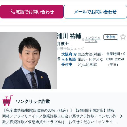
電話でお問い合わせ
メールでお問い合わせ
浦川 祐輔
東京都
インタビュ
ーを見る
弁護士
弁護士法人エッグ
営業時間：0
大阪府
か
面談方法(対面・
らも相談
電話・ビデオな
0:00~23:59
受付中
ど)は応相談
（平日）
ワンクリック詐欺
【完全成功報酬制(回収額の33％（税込）】【24時間全国対応】情報
商材／アフィリエイト／副業詐欺／出会い系サクラ詐欺／コンサル詐
欺／投資詐欺／仮想通貨のトラブルは、お任せください！オンライン