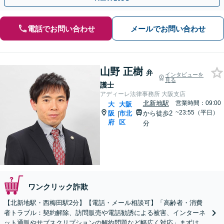
電話でお問い合わせ
メールでお問い合わせ
山野 正樹
弁
インタビューを
見る
護士
アディーレ法律事務所 大阪支店
北新地駅
営業時間：09:00
大
大阪
~23:55（平日）
阪
市北
から徒歩2
|
府
区
分
ワンクリック詐欺
【北新地駅・西梅田駅2分】【電話・メール相談可】「高齢者・消費
者トラブル：契約解除、訪問販売や電話勧誘による被害、インターネ
ット通販やサブスクリプションの解約問題など幅広く対応」まずは一