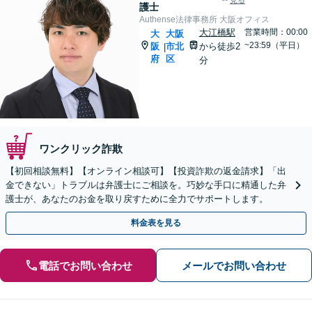
見る
護士
Authense法律事務所 大阪オフィス
大江橋駅
営業時間：00:00
大
大阪
~23:59（平日）
阪
市北
から徒歩2
|
府
区
分
ワンクリック詐欺
【初回相談無料】【オンライン相談可】【投資詐欺の返金請求】「出
金できない」トラブルは弁護士にご相談を。巧妙な手口に精通した弁
護士が、あなたのお金を取り戻すために全力でサポートします。
料金表を見る
電話でお問い合わせ
メールでお問い合わせ