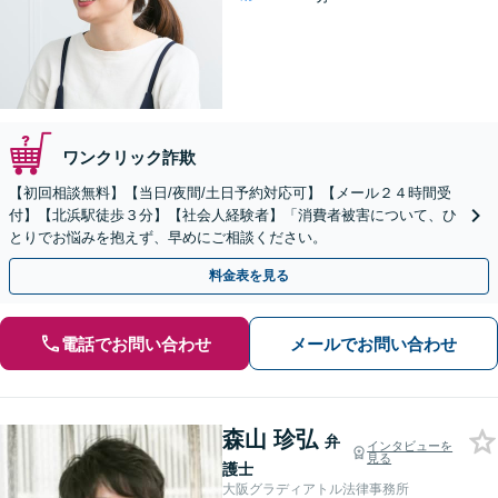
ワンクリック詐欺
【初回相談無料】【当日/夜間/土日予約対応可】【メール２４時間受
付】【北浜駅徒歩３分】【社会人経験者】「消費者被害について、ひ
とりでお悩みを抱えず、早めにご相談ください。
料金表を見る
電話でお問い合わせ
メールでお問い合わせ
森山 珍弘
弁
インタビューを
見る
護士
大阪グラディアトル法律事務所