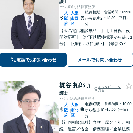
護士
土佐堀通り法律事務所
肥後橋駅
営業時間：09:30
大
大阪
~18:30（平日）
阪
市西
から徒歩2
|
府
区
分
【簡易電話相談無料！】【土日祝・夜
間対応可】【地下鉄肥後橋駅から徒歩1
分】 【債権回収に強い】【最新のイン
ターネット問題にも対応可能】相談だ
けで解決することもよくあります。ま
電話でお問い合わせ
メールでお問い合わせ
ずはお気軽にご相談下さい。【ビデオ
面談可】【法テラス利用可】
梶谷 拓郎
弁
インタビューを
見る
護士
やくも総合法律事務所
南森町駅
営業時間：10:00
大
大阪
~17:00（平日）
阪
市北
から徒歩10
|
府
区
分
【初回相談無料】弁護士歴２４年。相
続・遺言／借金・債務整理／企業法務