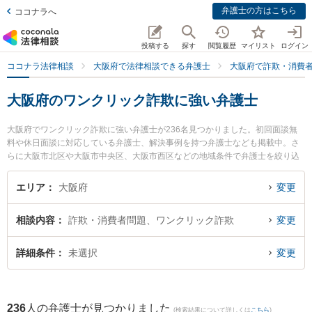
弁護士の方はこちら
ココナラへ
投稿する
探す
閲覧履歴
マイリスト
ログイン
ココナラ法律相談
大阪府で法律相談できる弁護士
大阪府で詐欺・消費
大阪府のワンクリック詐欺に強い弁護士
大阪府でワンクリック詐欺に強い弁護士が236名見つかりました。初回面談無
料や休日面談に対応している弁護士、解決事例を持つ弁護士なども掲載中。さ
らに大阪市北区や大阪市中央区、大阪市西区などの地域条件で弁護士を絞り込
めます。詐欺・消費者問題に関係する投資詐欺や副業詐欺、FX詐欺等の細かな
分野での絞り込み検索もでき便利です。特に岡田崇法律事務所の岡田 崇弁護士
エリア
大阪府
変更
や梅田法律事務所の中村 直志弁護士、アディーレ法律事務所 大阪支店の山野
正樹弁護士のプロフィール情報や弁護士費用、強みなどが注目されています。
相談内容
詐欺・消費者問題、ワンクリック詐欺
変更
『大阪府で土日や夜間に発生したワンクリック詐欺のトラブルを今すぐに弁護
士に相談したい』『ワンクリック詐欺のトラブル解決の実績豊富な近くの弁護
士を検索したい』『初回相談無料でワンクリック詐欺を法律相談できる大阪府
詳細条件
未選択
変更
内の弁護士に相談予約したい』などでお困りの相談者さんにおすすめです。
236
人の弁護士が見つかりました
(検索結果について詳しくは
こちら
)