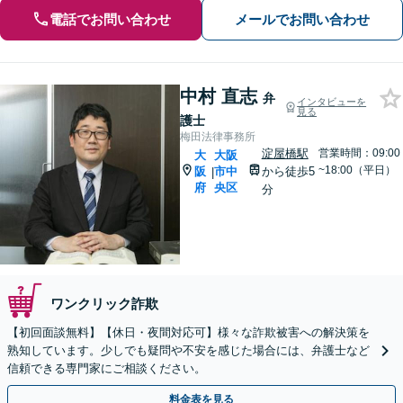
電話でお問い合わせ
メールでお問い合わせ
中村 直志
弁
インタビューを
見る
護士
梅田法律事務所
淀屋橋駅
営業時間：09:00
大
大阪
~18:00（平日）
阪
市中
から徒歩5
|
府
央区
分
ワンクリック詐欺
【初回面談無料】【休日・夜間対応可】様々な詐欺被害への解決策を
熟知しています。少しでも疑問や不安を感じた場合には、弁護士など
信頼できる専門家にご相談ください。
料金表を見る