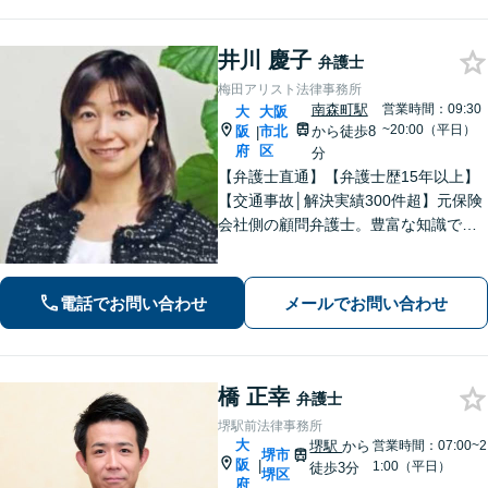
井川 慶子
弁護士
梅田アリスト法律事務所
南森町駅
営業時間：09:30
大
大阪
~20:00（平日）
阪
市北
から徒歩8
|
府
区
分
【弁護士直通】【弁護士歴15年以上】
【交通事故│解決実績300件超】元保険
会社側の顧問弁護士。豊富な知識で最
大の利益を目指す【相続問題│他士業と
連携】「かかりつけ弁護士」として遺
言書作成や資産管理など親身に支援し
電話でお問い合わせ
メールでお問い合わせ
ます【初回面談無料】【東梅田駅8分】
橋 正幸
弁護士
堺駅前法律事務所
大
堺駅
から
営業時間：07:00~2
堺市
阪
|
1:00（平日）
徒歩3分
堺区
府