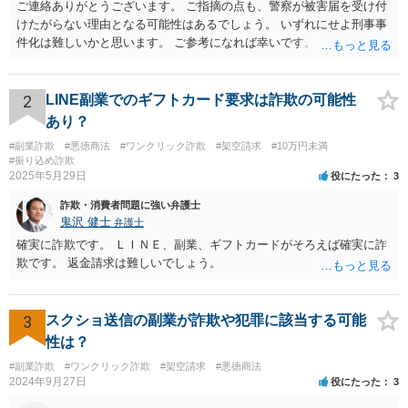
ご連絡ありがとうございます。 ご指摘の点も、警察が被害届を受け付
けたがらない理由となる可能性はあるでしょう。 いずれにせよ刑事事
件化は難しいかと思います。 ご参考になれば幸いです。
2
LINE副業でのギフトカード要求は詐欺の可能性
あり？
#副業詐欺
#悪徳商法
#ワンクリック詐欺
#架空請求
#10万円未満
#振り込め詐欺
2025年5月29日
役にたった
3
詐欺・消費者問題に強い弁護士
鬼沢 健士
弁護士
確実に詐欺です。 ＬＩＮＥ、副業、ギフトカードがそろえば確実に詐
欺です。 返金請求は難しいでしょう。
3
スクショ送信の副業が詐欺や犯罪に該当する可能
性は？
#副業詐欺
#ワンクリック詐欺
#架空請求
#悪徳商法
2024年9月27日
役にたった
3