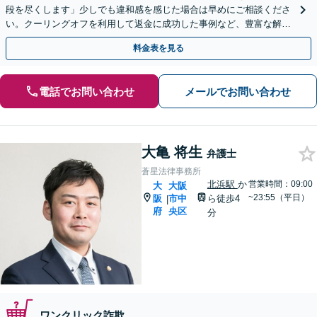
段を尽くします」少しでも違和感を感じた場合は早めにご相談くださ
い。クーリングオフを利用して返金に成功した事例など、豊富な解決
実績があります【完全個室対応】【休日・夜間相談可】
料金表を見る
電話でお問い合わせ
メールでお問い合わせ
大亀 将生
弁護士
蒼星法律事務所
北浜駅
か
営業時間：09:00
大
大阪
~23:55（平日）
阪
市中
ら徒歩4
|
府
央区
分
ワンクリック詐欺