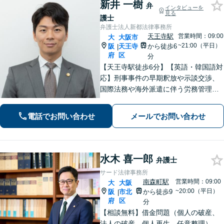
新井 一樹
弁
インタビューを
見る
護士
弁護士法人新都法律事務所
天王寺駅
営業時間：09:00
大
大阪市
~21:00（平日）
阪
天王寺
から徒歩6
|
府
区
分
【天王寺駅徒歩6分】【英語・韓国語対
応】刑事事件の早期釈放や示談交渉、
国際法務や海外派遣に伴う労務管理、
相続トラブル、離婚・男女問題などは
お任せください。法律のプロフェッシ
電話でお問い合わせ
メールでお問い合わせ
ョナルが、途を切り拓くお手伝いを致
します。【夜間・休日面談可】【完全
個室】
水木 喜一郎
弁護士
サード法律事務所
南森町駅
営業時間：09:00
大
大阪
~20:00（平日）
阪
市北
から徒歩9
|
府
区
分
【相談無料】借金問題（個人の破産、
法人の破産、個人再生、任意整理）、