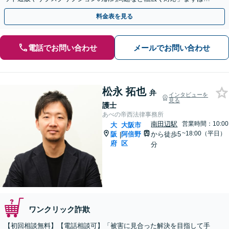
度ご相談ください【休日・夜間相談可】
料金表を見る
電話でお問い合わせ
メールでお問い合わせ
松永 拓也
弁
インタビューを
見る
護士
あべの帝西法律事務所
南田辺駅
営業時間：10:00
大
大阪市
~18:00（平日）
阪
阿倍野
から徒歩5
|
府
区
分
ワンクリック詐欺
【初回相談無料】【電話相談可】「被害に見合った解決を目指して手