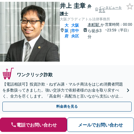
井上 圭章
弁
インタビューを
見る
護士
大阪グラディアトル法律事務所
本町駅
か
営業時間：00:00
大
大阪
~23:59（平日）
阪
市中
ら徒歩3
|
府
央区
分
ワンクリック詐欺
【電話相談可】投資詐欺・ねずみ講・マルチ商法をはじめ消費者問題
を多数扱ってきました。強い交渉力で依頼者様のお金を取り戻すべ
く、全力を尽くします。「高金利・高配当と言いながら支払いが止ま
った」等、まずはお電話ください。
料金表を見る
電話でお問い合わせ
メールでお問い合わせ