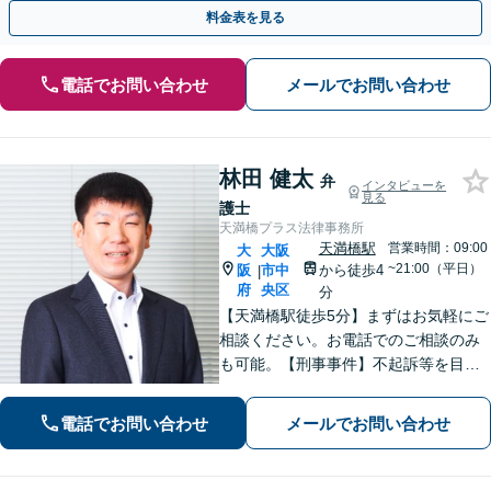
のみで解決も可能！
料金表を見る
電話でお問い合わせ
メールでお問い合わせ
林田 健太
弁
インタビューを
見る
護士
天満橋プラス法律事務所
天満橋駅
営業時間：09:00
大
大阪
~21:00（平日）
阪
市中
から徒歩4
|
府
央区
分
【天満橋駅徒歩5分】まずはお気軽にご
相談ください。お電話でのご相談のみ
も可能。【刑事事件】不起訴等を目指
して被害者と粘り強く示談交渉しま
す。【離婚・男女問題】可能な限り早
電話でお問い合わせ
メールでお問い合わせ
期に問題を解決できるよう尽力いたし
ます。【初回面談相談30分無料】【夜
間対応可】