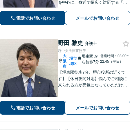
を中心に、身近で幅広く対応する「町
のお医者さんのような弁護士」です。
刑事事件も相談可能です。様々な難し
電話でお問い合わせ
メールでお問い合わせ
いご相談にも対応します。【完全個
室】【北浜駅から徒歩10分】
野田 雅史
弁護士
堺中央法律事務所
大
堺東駅
か
営業時間：08:00~
堺市
阪
|
22:45（平日）
ら徒歩7分
堺区
府
【堺東駅徒歩7分、堺市役所の近くで
す】【休日夜間対応】悩んでご相談に
来られる方が元気になっていただける
と幸いでございます。まずは、お気軽
に法律相談のご予約についてお問合せ
ください。分野によっては、初回30分
電話でお問い合わせ
メールでお問い合わせ
間の無料相談を実施しております。