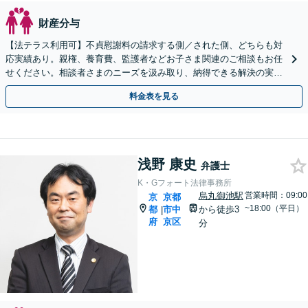
財産分与
【法テラス利用可】不貞慰謝料の請求する側／された側、どちらも対
応実績あり。親権、養育費、監護者などお子さま関連のご相談もお任
せください。相談者さまのニーズを汲み取り、納得できる解決の実現
を目指します【Web面談可】【初回相談無料】
料金表を見る
浅野 康史
弁護士
K・Gフォート法律事務所
烏丸御池駅
営業時間：09:00
京
京都
~18:00（平日）
都
市中
から徒歩3
|
府
京区
分