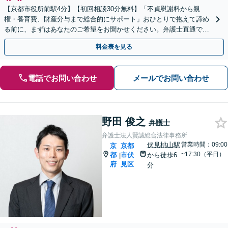
【京都市役所前駅4分】【初回相談30分無料】「不貞慰謝料から親
権・養育費、財産分与まで総合的にサポート」おひとりで抱えて諦め
る前に、まずはあなたのご希望をお聞かせください。弁護士直通でお
問い合わせいただけるので、最短即日対応が可能です。
料金表を見る
電話でお問い合わせ
メールでお問い合わせ
野田 俊之
弁護士
弁護士法人賢誠総合法律事務所
伏見桃山駅
営業時間：09:00
京
京都
~17:30（平日）
都
市伏
から徒歩6
|
府
見区
分