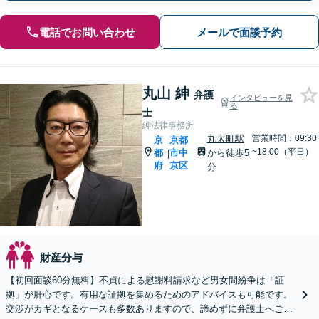
電話でお問い合わせ
メールで面談予約
丸山 紳
弁護
インタビューを見
る
士
紳法律事務所
丸太町駅
営業時間：09:30
京
京都
~18:00（平日）
都
市中
から徒歩5
|
府
京区
分
財産分与
【初回面談60分無料】不貞による慰謝料請求など男女間紛争は「証
拠」が肝心です。有用な証拠を集めるためのアドバイスも可能です。
交渉がカギとなるケースも多数ありますので、諦めずに弁護士へご相