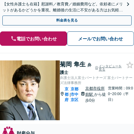
【女性弁護士も在籍】慰謝料／教育費／婚姻費用など。依頼者にメリ
ットがあるかどうかを重視。離婚後の生活に不安がある方はお気軽に
ご相談ください【完全個室あり】【初回相談30分無料】
料金表を見る
電話でお問い合わせ
メールでお問い合わせ
菊岡 隼生
弁
インタビューを
見る
護士
弁護士法人富士パートナーズ 富士パートナー
ズ法律事務所
京都市役所
営業時間：09:0
京
京都
0~20:00（平
都
市中
前駅
から徒
|
府
京区
日）
歩0分
財産分与