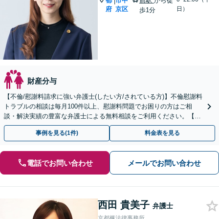
都
市中
前駅
から徒
|
府
京区
日）
歩1分
財産分与
【不倫/慰謝料請求に強い弁護士(したい方/されている方)】不倫慰謝料
トラブルの相談は毎月100件以上、慰謝料問題でお困りの方はご相
談・解決実績の豊富な弁護士による無料相談をご利用ください。【不
倫相談は初回0円】【京都府全域対応】
事例を見る(1件)
料金表を見る
電話でお問い合わせ
メールでお問い合わせ
西田 貴美子
弁護士
京都楓法律事務所