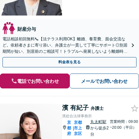
財産分与
電話相談初回無料📞【法テラス利用OK】離婚、養育費、面会交流な
ど。依頼者さまに寄り添い、弁護士が一貫して丁寧にサポート◎別居
期間が短い、別居前のご相談可！トラブルへ発展しないよう離婚時の
取り決めもアドバイス。まずはお電話を【四条烏丸5分】
料金表を見る
電話でお問い合わせ
メールでお問い合わせ
濱 有紀子
弁護士
濱総合法律事務所
丸太町駅
営業時間：09:00
京
京都
~20:00（平日）
都
市上
から徒歩2
|
府
京区
分