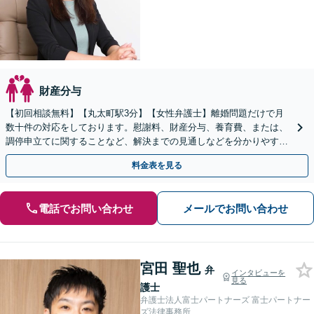
財産分与
【初回相談無料】【丸太町駅3分】【女性弁護士】離婚問題だけで月
数十件の対応をしております。慰謝料、財産分与、養育費、または、
調停申立てに関することなど、解決までの見通しなどを分かりやすい
言葉で丁寧にご説明します【完全個室】
料金表を見る
電話でお問い合わせ
メールでお問い合わせ
宮田 聖也
弁
インタビューを
見る
護士
弁護士法人富士パートナーズ 富士パートナー
ズ法律事務所