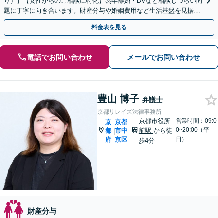
り）】【女性からのご相談に特化】熟年離婚・DVなど相談しづらい問
題に丁寧に向き合います。財産分与や婚姻費用など生活基盤を見据
え、長期化する手続きにも伴走します。WEB面談可。
料金表を見る
電話でお問い合わせ
メールでお問い合わせ
豊山 博子
弁護士
京都リレイズ法律事務所
京都市役所
営業時間：09:0
京
京都
0~20:00（平
都
市中
前駅
から徒
|
府
京区
日）
歩4分
財産分与