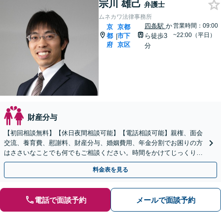
宗川 雄己
弁護士
ムネカワ法律事務所
四条駅
か
営業時間：09:00
京
京都
~22:00（平日）
都
市下
ら徒歩3
|
府
京区
分
財産分与
【初回相談無料】【休日夜間相談可能】【電話相談可能】親権、面会
交流、養育費、慰謝料、財産分与、婚姻費用、年金分割でお困りの方
はささいなことでも何でもご相談ください。時間をかけてじっくりと
お話を伺い、未来に向けての再出発をサポートいたします。
料金表を見る
電話で面談予約
メールで面談予約