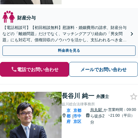
財産分与
【電話相談可】【初回相談無料】慰謝料・婚姻費用の請求、財産分与
などの「離婚問題」だけでなく、マッチングアプリ経由の「男女問
題」にも対応可。債権回収のノウハウを活かし、支払われるべき金銭
を依頼者さまの方にお届けいたします
料金表を見る
電話でお問い合わせ
メールでお問い合わせ
長谷川 純一
弁護士
益川総合法律事務所
烏丸駅
か
営業時間：09:00
京
京都
~21:00（平日）
都
市中
ら徒歩2
|
府
京区
分