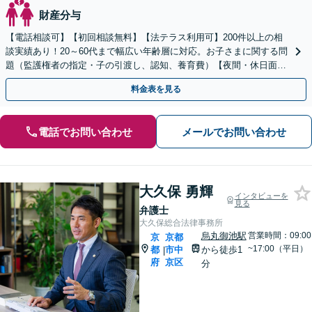
財産分与
【電話相談可】【初回相談無料】【法テラス利用可】200件以上の相
談実績あり！20～60代まで幅広い年齢層に対応。お子さまに関する問
題（監護権者の指定・子の引渡し、認知、養育費）【夜間・休日面談
可】【完全個室】【子連れ相談可】【丸太町駅6分】
料金表を見る
電話でお問い合わせ
メールでお問い合わせ
大久保 勇輝
インタビューを
見る
弁護士
大久保総合法律事務所
烏丸御池駅
営業時間：09:00
京
京都
~17:00（平日）
都
市中
から徒歩1
|
府
京区
分