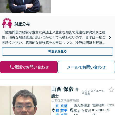
財産分与
「離婚問題の経験が豊富な弁護士／豊富な知見で最適な解決策をご提
案」明確な離婚原因が思いつかなくても構わないので、まずは一度ご
相談ください。感情的な納得感を大事にしつつ、冷静に問題を解決
【休日・夜間面談あり】
料金表を見る
電話でお問い合わせ
メールでお問い合わせ
山西 保彦
弁
インタビューを
見る
護士
山西保彦法律事務所
西大路御池
営業時間：09:0
京
京都
0~23:00（平
都
市中
駅
から徒歩
|