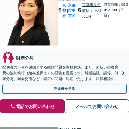
京都市役所
営業時間：09:3
京
京都
0~21:00（平
都
市中
前駅
から徒
|
府
京区
日）
歩1分
財産分与
配偶者の不貞を原因とする離婚問題を多数解決。また、未払いの養育
費の強制執行（給与差押え）の経験も豊富です。離婚協議／調停、財
産分与、面会交流など、幅広い問題に対応いたします。法律相談のみ
でもお気軽にご利用ください【京都市役所前駅1分】
料金表を見る
電話でお問い合わせ
メールでお問い合わせ