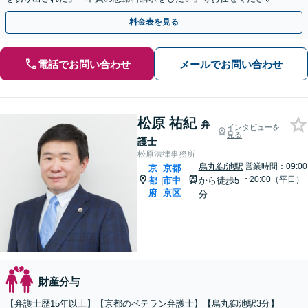
【リーズナブルな料金設定】
料金表を見る
電話でお問い合わせ
メールでお問い合わせ
松原 祐紀
弁
インタビューを
見る
護士
松原法律事務所
烏丸御池駅
営業時間：09:00
京
京都
~20:00（平日）
都
市中
から徒歩5
|
府
京区
分
財産分与
【弁護士歴15年以上】【京都のベテラン弁護士】【烏丸御池駅3分】