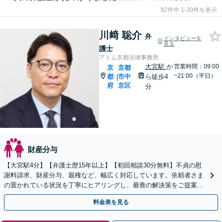
92件中 1-30件を表示
川﨑 聡介
弁
インタビューを
見る
護士
アトム京都法律事務所
大宮駅
か
営業時間：09:00
京
京都
~21:00（平日）
都
市中
ら徒歩4
|
府
京区
分
財産分与
【大宮駅4分】【弁護士歴15年以上】【初回相談30分無料】不貞の慰
謝料請求、財産分与、親権など、幅広く対応しています。依頼者さま
の置かれている状況を丁寧にヒアリングし、最善の解決策をご提案し
ます。お悩みの際は、お気軽にご相談ください。
料金表を見る