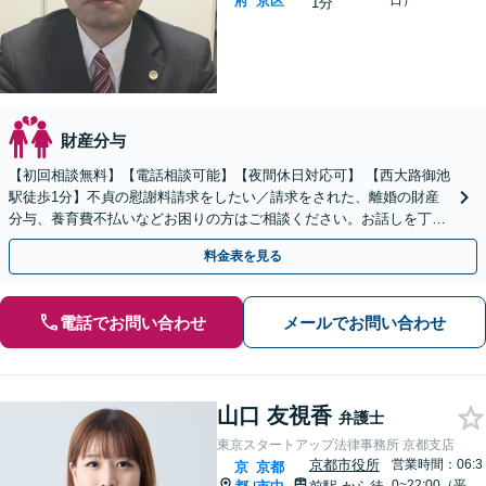
府
京区
日）
1分
財産分与
【初回相談無料】【電話相談可能】【夜間休日対応可】 【西大路御池
駅徒歩1分】不貞の慰謝料請求をしたい／請求をされた、離婚の財産
分与、養育費不払いなどお困りの方はご相談ください。お話しを丁寧
に聞き取り、最適な解決策を考え、迅速にご対応します。
料金表を見る
電話でお問い合わせ
メールでお問い合わせ
山口 友視香
弁護士
東京スタートアップ法律事務所 京都支店
京都市役所
営業時間：06:3
京
京都
0~22:00（平