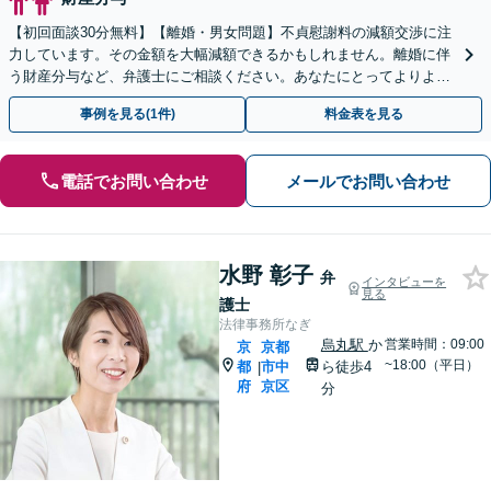
【初回面談30分無料】【離婚・男女問題】不貞慰謝料の減額交渉に注
力しています。その金額を大幅減額できるかもしれません。離婚に伴
う財産分与など、弁護士にご相談ください。あなたにとってよりよい
方針をご提案いたします。【土日対応可能】
事例を見る(1件)
料金表を見る
電話でお問い合わせ
メールでお問い合わせ
水野 彰子
弁
インタビューを
見る
護士
法律事務所なぎ
烏丸駅
か
営業時間：09:00
京
京都
~18:00（平日）
都
市中
ら徒歩4
|
府
京区
分