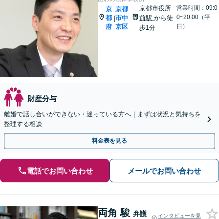
京都市役所
営業時間：09:0
京
京都
0~20:00（平
都
市中
前駅
から徒
|
府
京区
日）
歩1分
財産分与
離婚で話し合いができない・迷っている方へ｜まずは状況と気持ちを
整理する相談
料金表を見る
電話でお問い合わせ
メールでお問い合わせ
両角 駿
弁護
インタビューを見