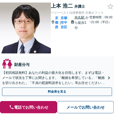
上本 浩二
弁護士
ベリーベスト法律事務所 京都オフィス
烏丸駅
か
営業時間：09:30
京
京都
~21:00（平日）
都
市中
ら徒歩1
|
府
京区
分
財産分与
【初回相談無料】あなたの利益の最大化を目指します。まずは電話・
メールで状況を丁寧にお聞きします。「離婚を希望している」「離婚
を切り出された」「不貞の慰謝料請求をしたい」等お任せください。
【リーズナブルな料金設定】
料金表を見る
電話でお問い合わせ
メールでお問い合わせ