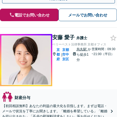
電話でお問い合わせ
メールでお問い合わせ
安藤 愛子
弁護士
ベリーベスト法律事務所 京都オフィス
烏丸駅
か
営業時間：09:30
京
京都
~21:00（平日）
都
市中
ら徒歩1
|
府
京区
分
財産分与
【初回相談無料】あなたの利益の最大化を目指します。まずは電話・
メールで状況を丁寧にお聞きします。「離婚を希望している」「離婚
を切り出された」「不貞の慰謝料請求をしたい」等お任せください。