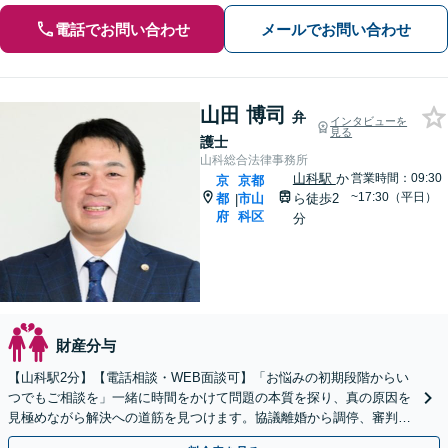
電話でお問い合わせ
メールでお問い合わせ
山田 博司
弁
インタビューを
見る
護士
山科総合法律事務所
山科駅
か
営業時間：09:30
京
京都
~17:30（平日）
都
市山
ら徒歩2
|
府
科区
分
財産分与
【山科駅2分】【電話相談・WEB面談可】「お悩みの初期段階からい
つでもご相談を」一緒に時間をかけて問題の本質を探り、真の原因を
見極めながら解決への道筋を見つけます。協議離婚から調停、審判、
訴訟まで、離婚に関わる一連の手続きにすべて対応