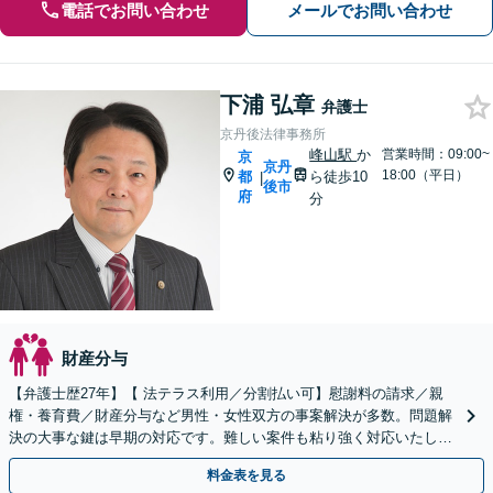
電話でお問い合わせ
メールでお問い合わせ
下浦 弘章
弁護士
京丹後法律事務所
峰山駅
か
営業時間：09:00~
京
京丹
18:00（平日）
都
ら徒歩10
|
後市
府
分
財産分与
【弁護士歴27年】【 法テラス利用／分割払い可】慰謝料の請求／親
権・養育費／財産分与など男性・女性双方の事案解決が多数。問題解
決の大事な鍵は早期の対応です。難しい案件も粘り強く対応いたしま
す。【峰山駅から徒歩圏内】【兵庫県北部エリアも対応】
料金表を見る