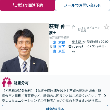
電話で面談予約
メールでお問い合わせ
荻野 伸一
弁
インタビューを
見る
護士
荻野法律事務所
烏丸駅
か
営業時間：09:00
京
京都
~17:30（平日）
都
市下
ら徒歩3
|
府
京区
分
財産分与
【初回相談30分無料】【弁護士経験15年以上】不貞の慰謝料請求／財
産分与／親権／養育費など、離婚のお困りごとはご相談ください。丁
寧なコミュニケーションでご依頼者さまのご意向を踏まえた納得感の
高い解決を目指します【烏丸駅3分】【Web面談可】
料金表を見る