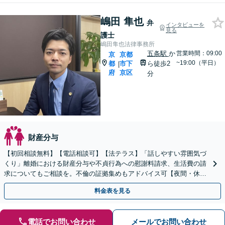
嶋田 隼也
弁
インタビューを
見る
護士
嶋田隼也法律事務所
五条駅
か
営業時間：09:00
京
京都
~19:00（平日）
都
市下
ら徒歩2
|
府
京区
分
財産分与
【初回相談無料】【電話相談可】【法テラス】「話しやすい雰囲気づ
くり」離婚における財産分与や不貞行為への慰謝料請求、生活費の請
求についてもご相談を。不倫の証拠集めもアドバイス可【夜間・休日
面談】【四条駅徒歩4分／五条駅徒歩2分】
料金表を見る
電話でお問い合わせ
メールでお問い合わせ