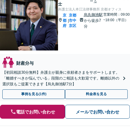
る
士
弁護士法人本江法律事務所 京都オフィス
烏丸御池駅
営業時間：09:00
京
京都
~18:00（平日）
都
市中
から徒歩7
|
府
京区
分
財産分与
【初回相談30分無料】弁護士が親身に依頼者さまをサポートします。
「離婚すべきか悩んでいる」段階のご相談も大歓迎です。離婚以外の
選択肢もご提案できます【烏丸御池駅7分】
事例を見る(1件)
料金表を見る
電話でお問い合わせ
メールでお問い合わせ