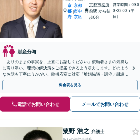
京都市役所
営業時間：09:0
京
京都
0~22:00（平
都
市中
前駅
から徒
|
府
京区
日）
歩0分
財産分与
「ありのままの事実を、正直にお話しください」依頼者さまの気持ち
に寄り添い、理想の解決策をご提案できるよう尽力します。どのよう
なお話も丁寧にうかがい、臨機応変に対応「離婚協議・調停／慰謝料
請求／財産分与／親権／養育費／面会交流／婚姻費用など
料金表を見る
電話でお問い合わせ
メールでお問い合わせ
粟野 浩之
弁護士
あわの法律事務所