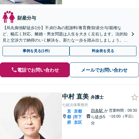
財産分与
【烏丸御池駅徒歩1分】不貞行為の慰謝料/養育費/財産分与/親権な
ど、幅広く対応。離婚・男女問題は人生を大きく左右します。法的知
見と交渉力で納得のいく解決を。新たな一歩を踏み出しましょう。
【土日夜間対応】
事例を見る(1件)
料金表を見る
電話でお問い合わせ
メールでお問い合わせ
中村 直美
弁護士
七緒法律事務所
四条駅
か
営業時間：09:30
京
京都
~16:00（平日）
都
市下
ら徒歩5
|
府
京区
分