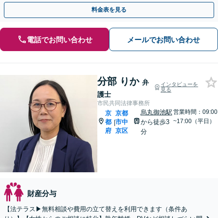
談ください【丸太町駅5分】【完全個室】【子連れ相談可】
料金表を見る
電話でお問い合わせ
メールでお問い合わせ
分部 りか
弁
インタビューを
見る
護士
市民共同法律事務所
烏丸御池駅
営業時間：09:00
京
京都
~17:00（平日）
都
市中
から徒歩3
|
府
京区
分
財産分与
【法テラス▶︎無料相談や費用の立て替えを利用できます（条件あ