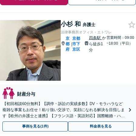
小杉 和
弁護士
法律事務所オフィス・エトワレ
四条駅
か
営業時間：09:00
京
京都
~18:00（平日）
都
市下
ら徒歩1
|
府
京区
分
財産分与
【初回相談60分無料】【調停・訴訟の実績多数】DV・モラハラなど
複雑な事案もお任せ！粘り強い交渉で、笑顔になれる解決を目指しま
す【欧州の弁護士と連携】【フランス語・英語対応】国際離婚・ハー
グ条約案件も円滑に支援【休日・夜間対応】【完全個室】
事例を見る(1件)
料金表を見る