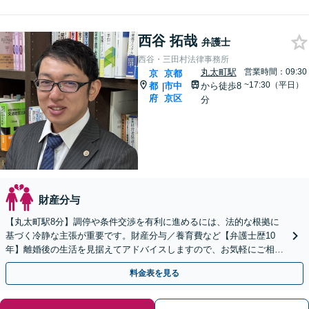
西谷 拓哉
弁護士
西谷・三田村法律事務所
丸太町駅
営業時間：09:30
京
京都
~17:30（平日）
都
市中
から徒歩8
|
府
京区
分
財産分与
【丸太町駅8分】調停や条件交渉を有利に進めるには、法的な根拠に
基づく冷静な主張が重要です。財産分与／養育費など【弁護士歴10
年】離婚後の生活を見据えてアドバイスしますので、お気軽にご相談
ください【初回相談３０分無料】【電話相談可】
料金表を見る