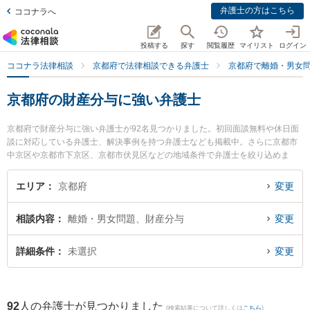
弁護士の方はこちら
ココナラへ
投稿する
探す
閲覧履歴
マイリスト
ログイン
ココナラ法律相談
京都府で法律相談できる弁護士
京都府で離婚・男女
京都府の財産分与に強い弁護士
京都府で財産分与に強い弁護士が92名見つかりました。初回面談無料や休日面
談に対応している弁護士、解決事例を持つ弁護士なども掲載中。さらに京都市
中京区や京都市下京区、京都市伏見区などの地域条件で弁護士を絞り込めま
す。離婚・男女問題に関係する財産分与や養育費、親権等の細かな分野での絞
り込み検索もでき便利です。特にアトム京都法律事務所の川﨑 聡介弁護士や荻
エリア
京都府
変更
野法律事務所の荻野 伸一弁護士、ベリーベスト法律事務所 京都オフィスの安藤
愛子弁護士のプロフィール情報や弁護士費用、強みなどが注目されています。
相談内容
離婚・男女問題、財産分与
変更
『京都府で土日や夜間に発生した財産分与のトラブルを今すぐに弁護士に相談
したい』『財産分与のトラブル解決の実績豊富な近くの弁護士を検索したい』
『初回相談無料で財産分与を法律相談できる京都府内の弁護士に相談予約した
詳細条件
未選択
変更
い』などでお困りの相談者さんにおすすめです。
92
人の弁護士が見つかりました
(検索結果について詳しくは
こちら
)