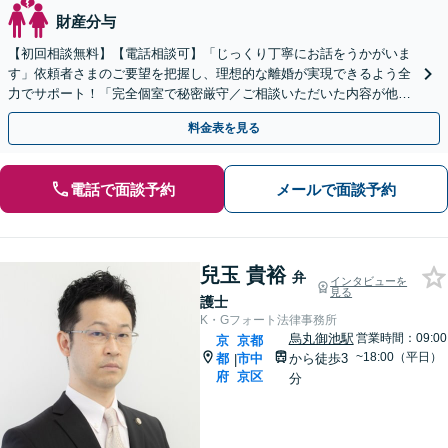
財産分与
【初回相談無料】【電話相談可】「じっくり丁寧にお話をうかがいま
す」依頼者さまのご要望を把握し、理想的な離婚が実現できるよう全
力でサポート！「完全個室で秘密厳守／ご相談いただいた内容が他人
に聞かれる心配はありません」【休日・夜間相談可】
料金表を見る
電話で面談予約
メールで面談予約
兒玉 貴裕
弁
インタビューを
見る
護士
K・Gフォート法律事務所
烏丸御池駅
営業時間：09:00
京
京都
~18:00（平日）
都
市中
から徒歩3
|
府
京区
分