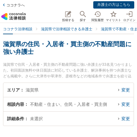
弁護士の方はこちら
ココナラへ
投稿する
探す
閲覧履歴
マイリスト
ログイン
ココナラ法律相談
滋賀県で法律相談できる弁護士
滋賀県で不動産・住
滋賀県の住民・入居者・買主側の不動産問題に
強い弁護士
滋賀県で住民・入居者・買主側の不動産問題に強い弁護士が33名見つかりまし
た。初回面談無料や休日面談に対応している弁護士、解決事例を持つ弁護士な
ども掲載中。さらに大津市や草津市、彦根市などの地域条件で弁護士を絞り込
めます。不動産・住まいに関係する立ち退き交渉や家賃交渉、不動産契約解除
等の細かな分野での絞り込み検索もでき便利です。特にミカン法律事務所の齋
エリア
滋賀県
変更
藤 真宏弁護士やミカン法律事務所の中野 仁弁護士、湖南竜王法律事務所の勢川
琢也弁護士のプロフィール情報や弁護士費用、強みなどが注目されています。
相談内容
不動産・住まい、住民・入居者・買主側
変更
『滋賀県で土日や夜間に発生した住民・入居者・買主側の不動産問題のトラブ
ルを今すぐに弁護士に相談したい』『住民・入居者・買主側の不動産問題のト
ラブル解決の実績豊富な近くの弁護士を検索したい』『初回相談無料で住民・
詳細条件
未選択
変更
入居者・買主側の不動産問題を法律相談できる滋賀県内の弁護士に相談予約し
たい』などでお困りの相談者さんにおすすめです。