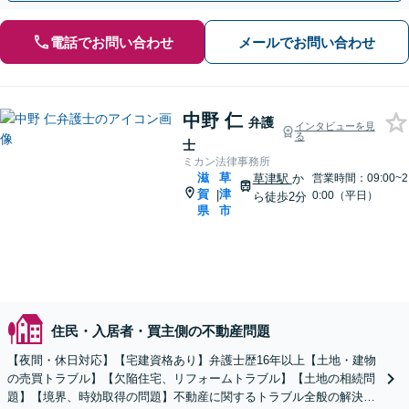
電話でお問い合わせ
メールでお問い合わせ
中野 仁
弁護
インタビューを見
る
士
ミカン法律事務所
滋
草
草津駅
か
営業時間：09:00~2
賀
津
|
0:00（平日）
ら徒歩2分
県
市
住民・入居者・買主側の不動産問題
【夜間・休日対応】【宅建資格あり】弁護士歴16年以上【土地・建物
の売買トラブル】【欠陥住宅、リフォームトラブル】【土地の相続問
題】【境界、時効取得の問題】不動産に関するトラブル全般の解決に