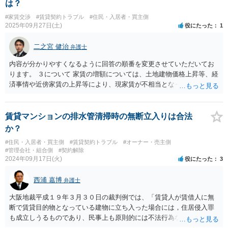
は？
#家賃交渉
#賃貸契約トラブル
#住民・入居者・買主側
2025年09月27日(土)
役にたった
1
二之宮 健治
弁護士
内容が分かりやすくなるように回答の順番を変更させていただいてお
ります。 ３について 家賃の増額については、土地建物価格上昇等、経
済事情や近傍家賃の上昇等により、現家賃が不相当となった場合、特
約等がない限り、増額請求することはできます（借地借家法３２条１
項）。 ただ、増額された金額は、経済事情の変動等、諸般の事情から
妥当な金額である必要があります。このため、請求された額が妥当で
賃貸マンションの排水管清掃時の無断立入りは合法
ないと判断されるなら争うことは可能と思います（成否は別とし
か？
て）。 １、２について 家賃の増額の協議が整わないときは、増額を正
#住民・入居者・買主側
#賃貸契約トラブル
#オーナー・売主側
当とする裁判が確定するまでの間は、相当と認める額を支払えば足り
#管理会社・組合側
#契約解除
るとされています（借地借家法３２条２項）。 特約等の存在がなけれ
2024年09月17日(火)
役にたった
3
ば、一般的に、相当額を支払っておけば退去請求等をされる可能性は
低いと思われます。 ４について ただし、後に家賃の増額が正当と判断
西浦 嘉博
弁護士
された場合、正当額と支払額との差額については、請求された日から
年１割の割合による利息を支払う必要が生じます（借地借家法３２条
大阪地裁平成１９年３月３０日の裁判例では、「賃貸人が賃借人に無
２項但書）。支払って争うかは増額の妥当性や利息を支払うリスク等
断で賃貸目的物となっている建物に立ち入った場合には，住居侵入罪
を考慮し検討されるのがよいかと思います。
も成立しうるものであり、民事上も原則的には不法行為ないし債務不
履行に該当する」と判示しています。 したがって、一般論として、賃