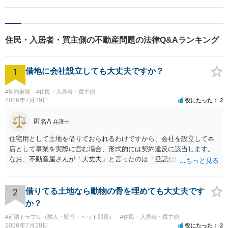
貸人が賃借人の同意なく賃貸物件に立ち入ると違法と評価される可能
性があります。 他方で、相談者さんのケースですと、立入目的、立入
の事前通知、（連帯保証人ではないとしても）親御さんへの連絡確認
住民・入居者・買主側の不動産問題の法律Q&Aランキング
等の措置を賃貸人である大家さんは取っておられる様ですので、民事
上の不法行為や債務不履行が成立するか否かを検討すると、私見です
が困難な印象を受けます。
1
借地に会社設立しても大丈夫ですか？
#契約解除
#住民・入居者・買主側
2026年7月29日
役にたった
2
匿名A
弁護士
住宅用として土地を借りておられるわけですから、会社を設立して本
店として事業を実際に営む場合、形式的には契約違反に該当します。
なお、不動産屋さんが「大丈夫」と言ったのは「登記だけなら実務上
トラブルになることは少ない」という経験則に基づいたものと推測さ
れますが、これは法的な保証ではありません。 ただ、解除まで認めら
れるかどうかについては信頼関係が破壊されたかどうかで判断されま
2
借りてる土地なら動物の骨を埋めても大丈夫です
すので、建物を事務所・店舗用に大きく改築する等までなさらない限
か？
り、リスクはそれほど大きくないかもしれません。 しかしそれでも、
#近隣トラブル（隣人・騒音・ペット問題）
#住民・入居者・買主側
大家さんが契約違反を口実に、将来の更新時に更新料の上乗せを要求
2026年7月28日
役にたった
2