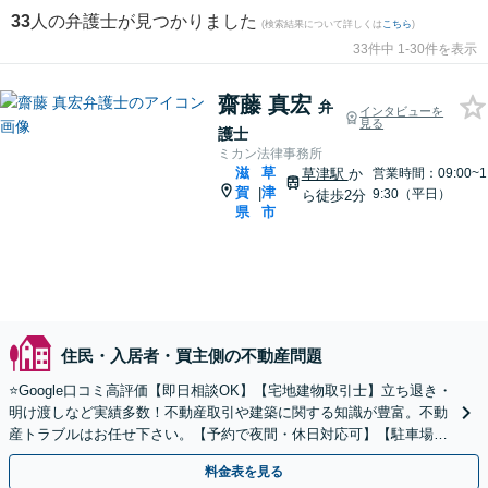
33
人の弁護士が見つかりました
(検索結果について詳しくは
こちら
)
33件中 1-30件を表示
齋藤 真宏
弁
インタビューを
見る
護士
ミカン法律事務所
滋
草
草津駅
か
営業時間：09:00~1
賀
津
|
9:30（平日）
ら徒歩2分
県
市
住民・入居者・買主側の不動産問題
⭐️Google口コミ高評価【即日相談OK】【宅地建物取引士】立ち退き・
明け渡しなど実績多数！不動産取引や建築に関する知識が豊富。不動
産トラブルはお任せ下さい。【予約で夜間・休日対応可】【駐車場あ
り】
料金表を見る