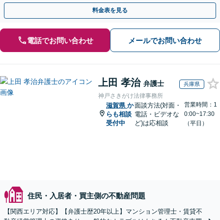
ついて豊富な経験あり【JR草津駅2分】
料金表を見る
電話でお問い合わせ
メールでお問い合わせ
上田 孝治
弁護士
兵庫県
神戸さきがけ法律事務所
営業時間：1
滋賀県
か
面談方法(対面・
らも相談
電話・ビデオな
0:00~17:30
受付中
ど)は応相談
（平日）
住民・入居者・買主側の不動産問題
【関西エリア対応】【弁護士歴20年以上】マンション管理士・賃貸不