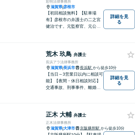
彩明法律事務所
滋賀県
彦根市
|
【初回相談無料】【駐車場
詳細を見
有】彦根市の弁護士の二之宮
る
健治です。元監察官、元公務
員の経歴を活かし、皆様のト
ラブル解決をしっかりサポー
トいたします。
荒木 玖鳥
弁護士
長浜アラ法律事務所
滋賀県
長浜市
長浜駅
から徒歩10分
|
【当日～3営業日以内に相談可
詳細を見
能】【夜間・休日相談対応】
る
交通事故、刑事事件、離婚・
男女問題に注力しておりま
す。まずはお気軽にご相談く
ださい。
正木 大輔
弁護士
正木法律事務所
滋賀県
大津市
京阪膳所駅
から徒歩10分
|
【京阪膳所駅10分】【駐車場