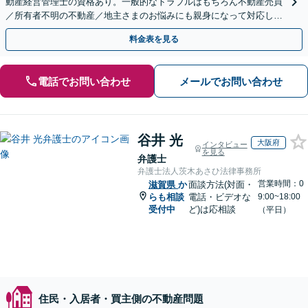
動産経営管理士の資格あり。一般的なトラブルはもちろん不動産売買
／所有者不明の不動産／地主さまのお悩みにも親身になって対応しま
す【夜間・休日の相談可】
料金表を見る
電話でお問い合わせ
メールでお問い合わせ
谷井 光
大阪府
インタビュー
を見る
弁護士
弁護士法人茨木あさひ法律事務所
営業時間：0
滋賀県
か
面談方法(対面・
らも相談
電話・ビデオな
9:00~18:00
受付中
ど)は応相談
（平日）
住民・入居者・買主側の不動産問題