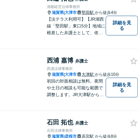
湖都経営法律事務所
滋賀県
大津市
堅田駅
から徒歩4分
|
【法テラス利用可】【JR湖西
詳細を見
線「堅田駅」東口5分】地域に
る
根差した弁護士として、依頼
者の方に寄り添い、丁寧・親
切にお話を伺い、信頼関係を
築いていけるよう尽力いたし
西浦 嘉博
ます。弁護士に依頼するのは
弁護士
敷居が高いとお考えの方も、
西浦法律事務所
まずは一度ご相談ください。
滋賀県
大津市
大津駅
から徒歩10分
|
初回の対面相談は無料。夜間
詳細を見
や土日の相談も可能な範囲で
る
調整します。JR大津駅から徒
歩10分、京阪大津線上栄町駅
から徒歩4分、大津赤十字病院
の前になります。 【滋賀県２
石田 拓也
位 弁護士ドットコムランキ
弁護士
ング（2024年7月-2026年7月
石田法律事務所
現在）】
滋賀県
彦根市
高宮駅
から徒歩8分
|