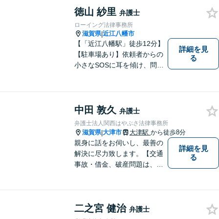
ください。
徳山 紗里
弁護士
ローイング法律事務所
滋賀県
近江八幡市
|
【「近江八幡駅」徒歩12分】
詳細を見
【駐車場あり】依頼者からの
る
小さなSOSに耳を傾け、問題
解決に導くことが出来る、そ
んな弁護士でありたいと考え
ております。 ぜひ一度私にご
相談ください。
中田 敦久
弁護士
弁護士法人関西はやぶさ法律事務所
滋賀県
大津市
大津駅
から徒歩8分
|
親身に話をお伺いし、最善の
詳細を見
解決に尽力致します。【交通
る
事故・借金、破産問題は、初
回相談料無料】【夜間相談可
（要事前予約）】【弁護士経
験２０年以上】【専用駐車場
二之宮 健治
あり】
弁護士