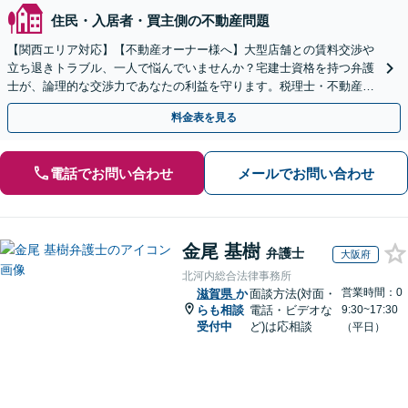
住民・入居者・買主側の不動産問題
【関西エリア対応】【不動産オーナー様へ】大型店舗との賃料交渉や
立ち退きトラブル、一人で悩んでいませんか？宅建士資格を持つ弁護
士が、論理的な交渉力であなたの利益を守ります。税理士・不動産鑑
定士等と連携し、複雑な案件もワンストップで解決へ。
料金表を見る
電話でお問い合わせ
メールでお問い合わせ
金尾 基樹
弁護士
大阪府
北河内総合法律事務所
営業時間：0
滋賀県
か
面談方法(対面・
らも相談
電話・ビデオな
9:30~17:30
受付中
ど)は応相談
（平日）