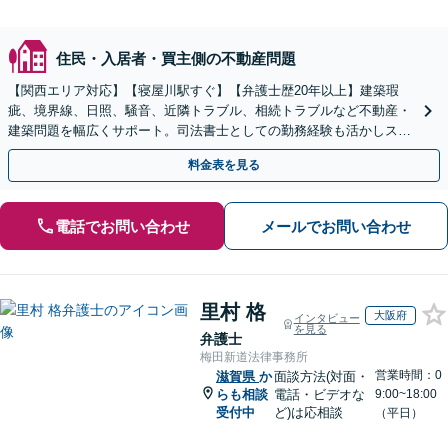
住民・入居者・買主側の不動産問題
【関西エリア対応】【寝屋川駅すぐ】【弁護士歴20年以上】建築瑕
疵、境界線、日照、騒音、近隣トラブル、相続トラブルなど不動産・
建築問題を幅広くサポート。司法書士としての勤務経験も活かしスム
ーズに対処。【初回相談無料】【夜間・休日の相談可能】
料金表を見る
電話でお問い合わせ
メールでお問い合わせ
里村 格
大阪府
インタビュー
を見る
弁護士
梅田新道法律事務所
営業時間：0
滋賀県
か
面談方法(対面・
らも相談
電話・ビデオな
9:00~18:00
受付中
ど)は応相談
（平日）