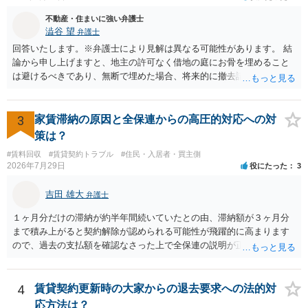
したり、立ち退きを迫る材料に使ったりする可能性は否定できませ
ん。
不動産・住まいに強い弁護士
澁谷 望
弁護士
回答いたします。※弁護士により見解は異なる可能性があります。 結
論から申し上げますと、地主の許可なく借地の庭にお骨を埋めること
は避けるべきであり、無断で埋めた場合、将来的に撤去請求や退去時
の損害賠償（原状回復費用）を求められるリスクがあります。 法律
上、自分のペットの遺骨を埋める行為自体は墓地埋葬法違反や不法投
棄には該当しないため、犯罪になるわけではありません。しかし、建
3
家賃滞納の原因と全保連からの高圧的対応への対
物の所有者は質問者様であっても、土地の所有権はあくまで地主にあ
策は？
ります。そのため、地主に無断でお骨を埋める行為は、他人の所有権
#賃料回収
#賃貸契約トラブル
#住民・入居者・買主側
を侵害する行為や、借地人としての善管注意義務違反とみなされる可
2026年7月29日
役にたった
3
能性が高いのが私見です。 どうしてもお近くで供養されたい場合は、
事前に地主へ相談して許可を得るか、土地に直接埋めずに大きめの鉢
吉田 雄大
弁護士
植え等で供養する「プランター葬」や、ペット霊園等への納骨を検討
されるのが確実かと思います。
１ヶ月分だけの滞納が約半年間続いていたとの由、滞納額が３ヶ月分
まで積み上がると契約解除が認められる可能性が飛躍的に高まります
ので、過去の支払額を確認なさった上で全保連の説明が正しければ、
全部又は一部を支払うのが最善の方法です。 約半年間も放置されてい
た理由は気になるところですが、中身のある返答は期待できないと思
います。
4
賃貸契約更新時の大家からの退去要求への法的対
応方法は？