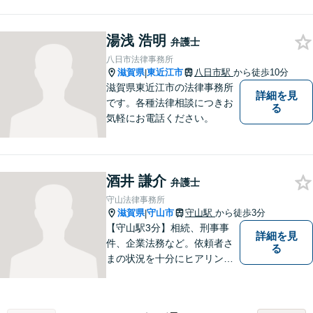
湯浅 浩明
弁護士
八日市法律事務所
滋賀県
東近江市
八日市駅
から徒歩10分
|
滋賀県東近江市の法律事務所
詳細を見
です。各種法律相談につきお
る
気軽にお電話ください。
酒井 謙介
弁護士
守山法律事務所
滋賀県
守山市
守山駅
から徒歩3分
|
【守山駅3分】相続、刑事事
詳細を見
件、企業法務など。依頼者さ
る
まの状況を十分にヒアリング
し、あらゆる観点から解決策
をご提案してまいります。丁
寧に、迅速に、柔軟に対応し