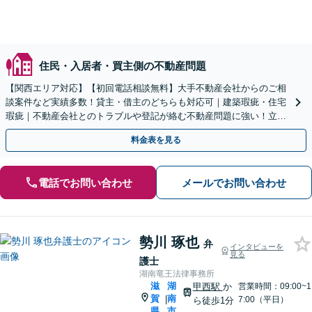
住民・入居者・買主側の不動産問題
【関西エリア対応】【初回電話相談無料】大手不動産会社からのご相
談案件など実績多数！貸主・借主のどちらも対応可｜建築瑕疵・住宅
瑕疵｜不動産会社とのトラブルや登記が絡む不動産問題に強い！立ち
退き／建物の明け渡し請求【Zooｍ相談可】
料金表を見る
電話でお問い合わせ
メールでお問い合わせ
勢川 琢也
弁
インタビューを
見る
護士
湖南竜王法律事務所
滋
湖
甲西駅
か
営業時間：09:00~1
賀
南
|
7:00（平日）
ら徒歩1分
県
市