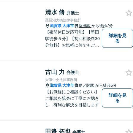
ておられる方、１人で悩まず
清水 脩
にまずは遠慮なくご相談くだ
弁護士
さい。
琵琶湖大橋法律事務所
滋賀県
大津市
堅田駅
から徒歩7分
|
【夜間休日対応可能】【堅田
詳細を見
駅徒歩５分】【初回相談料30
る
分無料】お気軽に何でもご相
談ください。弁護士は、あな
たの味方です。
古山 力
弁護士
大津中央法律事務所
滋賀県
大津市
島ノ関駅
から徒歩5分
|
【お気軽にご相談ください】
詳細を見
ご相談を親身に丁寧にお聴き
る
し 有利な解決を目指します
田邉 拓也
弁護士