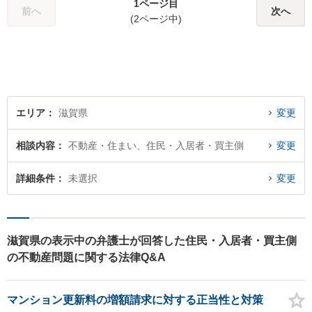
1ページ目
ます。お気軽にご相談くださ
前へ
次へ
(2ページ中)
い【隣接駐車場あり】
エリア
滋賀県
変更
相談内容
不動産・住まい、住民・入居者・買主側
変更
詳細条件
未選択
変更
滋賀県の表示中の弁護士が回答した住民・入居者・買主側
の不動産問題に関する法律Q&A
マンション更新料の増額請求に対する正当性と対策