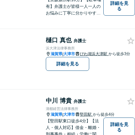
詳細を見
有】弁護士が皆様一人一人の
る
お悩みに丁寧に分かりやすく
お応えいたします。専門家に
よる適切なアドバイスや手続
により、問題解決に向けて前
樋口 真也
進できることがございます。
弁護士
どうぞ当事務所にご相談くだ
浜大津法律事務所
さい。
滋賀県
大津市
びわ湖浜大津駅
から徒歩3分
|
詳細を見る
中川 博貴
弁護士
湖都経営法律事務所
滋賀県
大津市
堅田駅
から徒歩4分
|
【堅田駅東口徒歩4分】【法
詳細を見
人・個人対応】借金・離婚・
る
刑事事件・相続・労働に関す