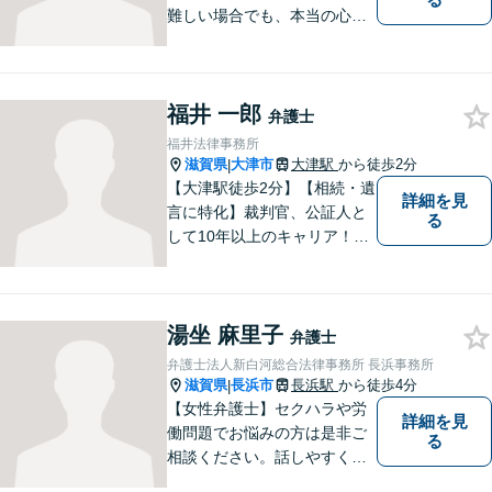
難しい場合でも、本当の心の
希望を満たせるようにしたい
と考えています。ご相談にお
越しくださった方々が、話し
福井 一郎
やすい雰囲気作りを心掛けて
弁護士
おりますので、お気軽にご相
福井法律事務所
談ください。
滋賀県
大津市
大津駅
から徒歩2分
|
【大津駅徒歩2分】【相続・遺
詳細を見
言に特化】裁判官、公証人と
る
して10年以上のキャリア！親
族の人間関係に配慮し、先を
見据えながら、最大限依頼者
様の利益を守ります。皆様の
湯坐 麻里子
抱えるお気持ちやご希望をぜ
弁護士
ひお聞かせください！
弁護士法人新白河総合法律事務所 長浜事務所
滋賀県
長浜市
長浜駅
から徒歩4分
|
【女性弁護士】セクハラや労
詳細を見
働問題でお悩みの方は是非ご
る
相談ください。話しやすく相
談しやすい弁護士です。