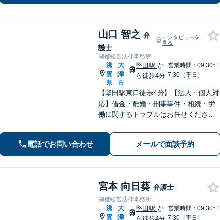
山口 智之
弁
インタビューを
見る
護士
湖都経営法律事務所
滋
大
堅田駅
か
営業時間：09:30~1
賀
津
|
7:30（平日）
ら徒歩4分
県
市
【堅田駅東口徒歩4分】【法人・個人対
応】借金・離婚・刑事事件・相続・労
働に関するトラブルはお任せくださ
い。中小企業診断士資格を有し、顧問
契約・企業法務全般に対応。困りの際
電話でお問い合わせ
メールで面談予約
はぜひ一度お話をお聞かせください。
【無料駐車場あり】
宮本 向日葵
弁護士
湖都経営法律事務所
滋
大
堅田駅
か
営業時間：09:30~1
賀
津
|
7:30（平日）
ら徒歩4分