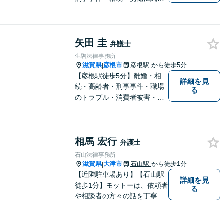
るトラブルはお任せくださ
い。顧問契約・企業法務全般
に対応。困りの際はぜひ一度
矢田 圭
お話をお聞かせください。
弁護士
【無料駐車場あり】
生駒法律事務所
滋賀県
彦根市
彦根駅
から徒歩5分
|
【彦根駅徒歩5分】離婚・相
詳細を見
続・高齢者・刑事事件・職場
る
のトラブル・消費者被害・法
人倒産などはお任せくださ
い。法人・個人問わず幅広い
案件を取り扱っています。
相馬 宏行
弁護士
石山法律事務所
滋賀県
大津市
石山駅
から徒歩1分
|
【近隣駐車場あり】【石山駅
詳細を見
徒歩1分】モットーは、依頼者
る
や相談者の方々の話を丁寧に
聞き取り，丁寧に答えるとい
うことです。何か問題を抱え