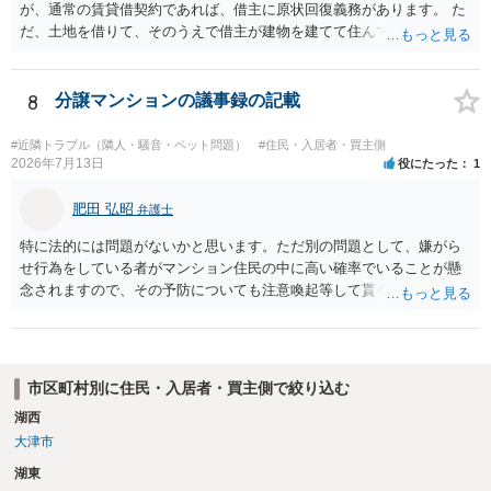
が、通常の賃貸借契約であれば、借主に原状回復義務があります。 た
だ、土地を借りて、そのうえで借主が建物を建てて住んでいたケース
とは異なり、地付き一戸建て住宅（貸主所有）自体を賃借していたの
であれば、建物を収去して土地を明渡す義務は原則生じないはずで
す。 その後、建物を平屋に立て替えた場合であっても、貸主の承諾を
8
分譲マンションの議事録の記載
得ているのであれば、単純に費用を捻出した側に平屋の所有権が帰属
する、という話になるわけでもないように思います。 そのため、現
#近隣トラブル（隣人・騒音・ペット問題）
#住民・入居者・買主側
状、解体費用を負担することが明確な案件ではないため、まずは相手
2026年7月13日
役にたった
1
に請求の根拠（なぜ当方が平屋の解体費用を負担しなければならない
のか）を確認されてみてはいかがでしょうか。
肥田 弘昭
弁護士
特に法的には問題がないかと思います。ただ別の問題として、嫌がら
せ行為をしている者がマンション住民の中に高い確率でいることが懸
念されますので、その予防についても注意喚起等して貰うと良いかと
思います。ご参考にしてください。
市区町村別に住民・入居者・買主側で絞り込む
湖西
大津市
湖東