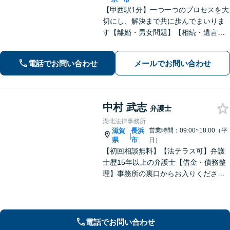
【甲西駅1分】一つ一つのプロセスを大
切にし、解決まで共に歩んでまいりま
す【離婚・男女問題】【相続・遺言】
はもちろん【インターネット：削除請
求、開示請求、損害賠償請求】【労
電話でお問い合わせ
メールでお問い合わせ
働・雇用：事業会社での勤務経験あ
り】まで幅広くご相談に応じます【We
b面談OK】
中村 武志
弁護士
湖北法律事務所
滋賀
長浜
営業時間：09:00~18:00（平
|
県
市
日）
【初回相談無料】【法テラス可】弁護
士歴15年以上の弁護士【借金・債務整
理】事務所の裏口からお入りくださ
い。個人・法人含め、最適な債務整理
を提案【長浜駅12分】
電話でお問い合わせ