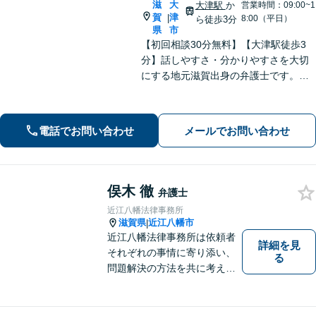
滋
大
大津駅
か
営業時間：09:00~1
賀
津
|
8:00（平日）
ら徒歩3分
県
市
【初回相談30分無料】【大津駅徒歩3
分】話しやすさ・分かりやすさを大切
にする地元滋賀出身の弁護士です。離
婚や借金、企業法務など皆様の悩みを
丁寧に伺い、最適な解決策をご提案し
ます。一人で抱え込まず、まずはお気
電話でお問い合わせ
メールでお問い合わせ
軽にご相談ください。
俣木 徹
弁護士
近江八幡法律事務所
滋賀県
近江八幡市
|
近江八幡法律事務所は依頼者
詳細を見
それぞれの事情に寄り添い、
る
問題解決の方法を共に考える
場所です。「弁護士に相談す
べき悩みなのかわからない
方」も、ぜひお気軽にご相談