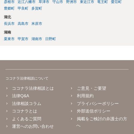
彦根市
近江八幡市
草津市
守山市
野洲市
東近江市
竜王町
愛荘町
豊郷町
甲良町
多賀町
湖北
長浜市
高島市
米原市
湖南
栗東市
甲賀市
湖南市
日野町
ココナラ法律相談について
ココナラ法律相談とは
ご意見・ご要望
法律Q&A
利用規約
法律相談コラム
プライバシーポリシー
ココナラとは
外部送信ポリシー
よくあるご質問
掲載をご検討の弁護士の方
へ
運営へのお問い合わせ