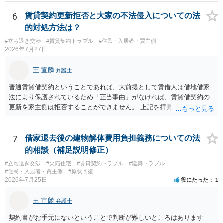
基本方針としたうえで、仮に一定時期の退去を検討する場合には、立
する動機づけがなくなります。 今回進められつつある手続はあくまで
退料・引越費用・原状回復費用負担などの条件を明確にした書面を作
も、建物を賃貸人に一日も早く明け渡すための便宜的方法として理解
6
賃貸契約更新拒否と大家の不法侵入についての法
成することが重要です。 契約書では、更新条項・解除条項・期間の定
するのが良いと思います。またその方法で進めた方が、連帯保証人で
的対処方法は？
め・定期借家に関する記載の有無、これまでの更新時の合意内容
あるお知り合いさんにとっても、自身の経済的負担を最小限に食い止
（「今回で最後」などの文言）が、借主不利な特約として無効になり
#立ち退き交渉
#賃貸契約トラブル
#住民・入居者・買主側
められるため望ましいやり方だといえます。
2026年7月27日
得るかどうかも含めて検討ポイントになりますので、署名押印前に内
容を十分に確認し、不明点は弁護士に相談することをおすすめしま
王 宣麟
す。
弁護士
普通賃貸借契約ということであれば、大前提として賃借人は借地借家
法により保護されているため「正当事由」がなければ、賃貸借契約の
更新を家主側は拒否することができません。 上記を拝見する限り、通
常どおり賃料を支払い続けている状況であれば、単に「部屋の内部を
定期確認させてもらないこと」が直ちに正当事由に当たるとは思えま
せんので、更新拒絶を拒否される方向性でよろしいかと存じます。 そ
7
借家退去後の建物解体費用負担義務についての法
の交渉の中で、一定の金銭をもらえれば退去には応じる旨交渉をして
的相談（補足説明修正）
みるのはいかがでしょうか。 過去に賃借人の許可なく無断で賃貸人が
#立ち退き交渉
#欠陥住宅
#賃貸契約トラブル
#建築トラブル
入室する行為自体は不法行為となり、また刑事的にも住居侵入罪が成
#住民・入居者・買主側
#原状回復
立する可能性がありますので、これを理由に一定の金銭賠償を求める
2026年7月25日
役にたった
1
のも一つでしょう。
王 宣麟
弁護士
契約書がお手元にないということで判断が難しいところはあります