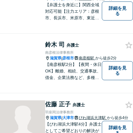
【弁護士を身近に】関西全域
詳細を見
対応可能【注力エリア：彦根
る
市、長浜市、米原市、東近江
市、近江八幡市】日常で起こ
り得る法律問題の解決へ特
化。生まれ育った地元の皆さ
鈴木 司
まに、不安を和らげベストな
弁護士
解決策を提供します「迅速丁
南彦根法律事務所
寧」【無料相談有・駐車場完
滋賀県
彦根市
南彦根駅
から徒歩2分
|
備】【英語対応可】
【南彦根駅2分】【夜間・休日
詳細を見
OK】離婚、相続、交通事故、
る
借金、企業法務など、多種多
様なご相談にお応えしており
ます。スピード感を持った対
応と密なコミュニケーション
佐藤 正子
をモットーに、皆様それぞれ
弁護士
に合った解決を図ってまいり
羽座岡法律事務所
ます。お気軽にご相談くださ
滋賀県
大津市
びわ湖浜大津駅
から徒歩4分
|
い。
【びわ湖浜大津駅4分】弁護士
詳細を見
としてご希望どおりの解決が
る