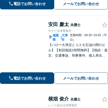
求など幅広く対応【オンライン面談】
電話でお問い合わせ
メールでお問い合わせ
【彦根駅7分】
安田 慶太
弁護士
やすだ法律事務所
滋賀
大津
営業時間：09:30~19:30（平
|
県
市
日）
【バロー大津店とコスモ石油の間のビ
ル】【初回相談1時間無料】【相続・遺
言、交通事故、刑事事件、個人再生・
自己破産、不動産問題に注力】【弁護
士歴10年以上】お悩みをかかえている
方はぜひ一度ご相談ください！
電話でお問い合わせ
メールでお問い合わせ
横畑 俊介
弁護士
レーク総合法律事務所