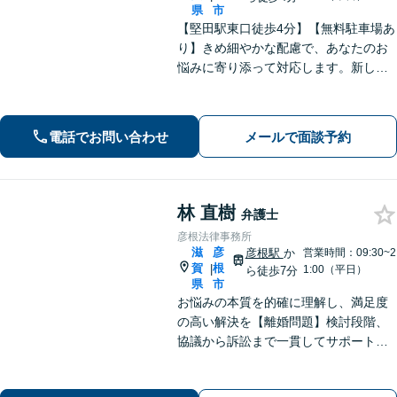
県
市
【堅田駅東口徒歩4分】【無料駐車場あ
り】きめ細やかな配慮で、あなたのお
悩みに寄り添って対応します。新しい
人生のスタートが切れるよう、法律の
プロとして最後までサポート。お気軽
にご相談ください。
電話でお問い合わせ
メールで面談予約
林 直樹
弁護士
彦根法律事務所
滋
彦
彦根駅
か
営業時間：09:30~2
賀
根
|
1:00（平日）
ら徒歩7分
県
市
お悩みの本質を的確に理解し、満足度
の高い解決を【離婚問題】検討段階、
協議から訴訟まで一貫してサポート
【インターネット】投稿・書き込み削
除、発信者情報開示請求、損害賠償請