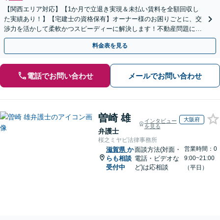
【関西エリア対応】【1か月で立退き実現＆未払い賃料を全額回収し
た実績あり！】【宅建士の資格保有】オーナー様のお困りごとに、交
渉力を活かして柔軟かつスピーディーに解決します！不動産問題に幅
広く対応しています。
料金表を見る
電話でお問い合わせ
メールでお問い合わせ
曽崎 雄
大阪府
インタビュー
を見る
弁護士
桜之ミヤビ法律事務所
営業時間：0
滋賀県
か
面談方法(対面・
らも相談
電話・ビデオな
9:00~21:00
受付中
ど)は応相談
（平日）