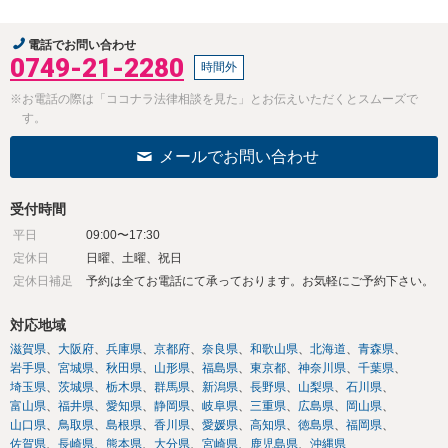
電話でお問い合わせ
0749-21-2280
時間外
※お電話の際は「ココナラ法律相談を見た」とお伝えいただくとスムーズで
す。
メールでお問い合わせ
受付時間
平日
09:00〜17:30
定休日
日曜、土曜、祝日
定休日補足
予約は全てお電話にて承っております。お気軽にご予約下さい。
対応地域
滋賀県
大阪府
兵庫県
京都府
奈良県
和歌山県
北海道
青森県
岩手県
宮城県
秋田県
山形県
福島県
東京都
神奈川県
千葉県
埼玉県
茨城県
栃木県
群馬県
新潟県
長野県
山梨県
石川県
富山県
福井県
愛知県
静岡県
岐阜県
三重県
広島県
岡山県
山口県
鳥取県
島根県
香川県
愛媛県
高知県
徳島県
福岡県
佐賀県
長崎県
熊本県
大分県
宮崎県
鹿児島県
沖縄県