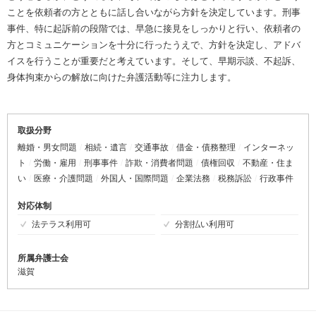
ことを依頼者の方とともに話し合いながら方針を決定しています。刑事
事件、特に起訴前の段階では、早急に接見をしっかりと行い、依頼者の
方とコミュニケーションを十分に行ったうえで、方針を決定し、アドバ
イスを行うことが重要だと考えています。そして、早期示談、不起訴、
身体拘束からの解放に向けた弁護活動等に注力します。
取扱分野
離婚・男女問題
相続・遺言
交通事故
借金・債務整理
インターネッ
ト
労働・雇用
刑事事件
詐欺・消費者問題
債権回収
不動産・住ま
い
医療・介護問題
外国人・国際問題
企業法務
税務訴訟
行政事件
対応体制
法テラス利用可
分割払い利用可
所属弁護士会
滋賀