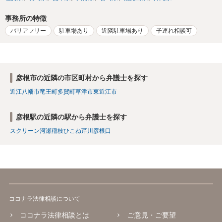
事務所の特徴
バリアフリー
駐車場あり
近隣駐車場あり
子連れ相談可
彦根市の近隣の市区町村から弁護士を探す
近江八幡市
竜王町
多賀町
草津市
東近江市
彦根駅の近隣の駅から弁護士を探す
スクリーン
河瀬
稲枝
ひこね芹川
彦根口
ココナラ法律相談について
ココナラ法律相談とは
ご意見・ご要望