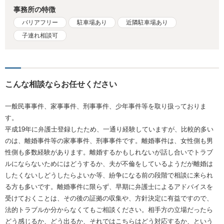
事務所の特徴
バリアフリー
駐車場あり
近隣駐車場あり
子連れ相談可
こんな相談ならお任せください
一般民事事件、家事事件、刑事事件、少年事件等を取り扱っておりま
す。
平成19年に弁護士登録したため、一通り経験していますが、比較的多い
のは、離婚事件等の家事事件、刑事事件です。離婚事件は、女性側も男
性側も多数経験があります。離婚するかもしれないが話し合いでトラブ
ルにならないためにはどうするか、夫が不倫をしているようだが離婚は
したくないしどうしたらよいか等、紛争になる前の段階で相談に来られ
る方も多いです。離婚事件に限らず、早期に弁護士によるアドバイスを
受けておくことは、その後の証拠の収集や、方針決定に有益ですので、
法的トラブルか分からなくてもご相談ください。相手方の立場だったら
どう感じるか、どう出るか、それではこちらはどう対応するか、という