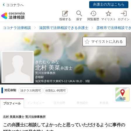
弁護士の方はこちら
ココナラへ
投稿する
探す
閲覧履歴
マイリスト
ログイン
ココナラ法律相談
滋賀県で法律相談できる弁護士
彦根市で法律相談で
マイリストに入れる
きたむら みな
北村 美菜
弁護士
荒川法律事務所
彦根駅
滋賀県
彦根市大東町5-12 UKAI BLD．3階
対応体制
法テラス利用可
分割払い利用可
インタビュー
注力分野
事例紹介
料金表
プロフィール
北村 美菜弁護士 荒川法律事務所
この弁護士に相談してよかったと思っていただけるように事件の