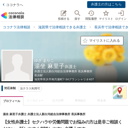
弁護士の方はこちら
ココナラへ
投稿する
探す
閲覧履歴
マイリスト
ログイン
ココナラ法律相談
滋賀県で法律相談できる弁護士
長浜市で法律相談で
マイリストに入れる
ゆざ まりこ
湯坐 麻里子
弁護士
弁護士法人新白河総合法律事務所 長浜事務所
長浜駅
滋賀県
長浜市南呉服町7-34グランシャリオ407
対応体制
法テラス利用可
インタビュー
注力分野
事例紹介
料金表
プロフィール
湯坐 麻里子弁護士 弁護士法人新白河総合法律事務所 長浜事務所
【女性弁護士】セクハラや労働問題でお悩みの方は是非ご相談く