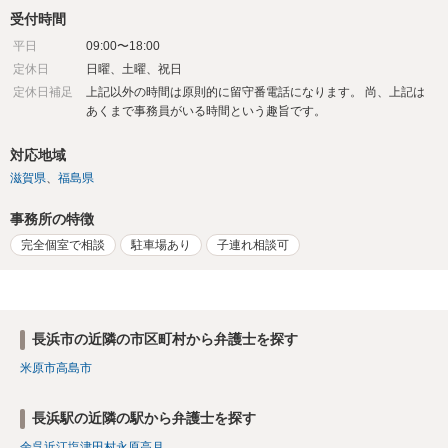
受付時間
平日
09:00〜18:00
定休日
日曜、土曜、祝日
定休日補足
上記以外の時間は原則的に留守番電話になります。 尚、上記は
あくまで事務員がいる時間という趣旨です。
対応地域
滋賀県
福島県
事務所の特徴
完全個室で相談
駐車場あり
子連れ相談可
長浜市の近隣の市区町村から弁護士を探す
米原市
高島市
長浜駅の近隣の駅から弁護士を探す
余呉
近江塩津
田村
永原
高月