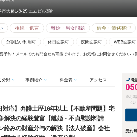
市大路1-8-25 エムビル3階
い
相続・遺言
離婚・男女問題
借金・債務整理
分割払い利用可
休日面談可
夜間面談可
WEB面談可
要予約＊メールでのお問合せも可能ですので、お気軽にお問合せください（
力分野
事例紹介
料金表
アクセス
電
05
※お電
えい
日対応】弁護士歴16年以上【不動産問題】宅
争解決の経験豊富【離婚・不貞慰謝料請
ン絡みの財産分与の解決【法人破産】会社
受付