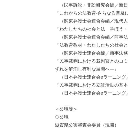
（民事訴訟・非訟研究会編／新日
『これからの法教育-さらなる普及に
（関東弁護士会連合会編／現代人
『わたしたちの社会と法 学ぼう・
（関東弁護士会連合会編／商事法
『法教育教材・わたしたちの社会と
（関東弁護士連合会編／商事法務
『民事裁判における裁判官とのコミ
ずれを解消し有利な展開へ―』
（日本弁護士連合会eラーニング
『民事裁判における立証活動の基本
（日本弁護士連合会eラーニング
＜公職等＞
◇公職
滋賀県公害審査会委員（現職）