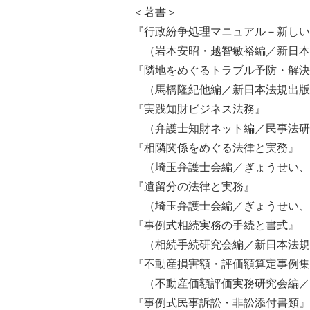
＜著書＞
『行政紛争処理マニュアル－新しい
（岩本安昭・越智敏裕編／新日本
『隣地をめぐるトラブル予防・解決
（馬橋隆紀他編／新日本法規出版
『実践知財ビジネス法務』
（弁護士知財ネット編／民事法研
『相隣関係をめぐる法律と実務』
（埼玉弁護士会編／ぎょうせい、
『遺留分の法律と実務』
（埼玉弁護士会編／ぎょうせい、
『事例式相続実務の手続と書式』
（相続手続研究会編／新日本法規
『不動産損害額・評価額算定事例集
（不動産価額評価実務研究会編／
『事例式民事訴訟・非訟添付書類』