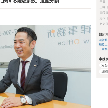
に関する経験多数、遺産分割
平日
土曜
日曜
定休
定休
対応
滋賀県
和歌山
三重県
事務
完全
近隣