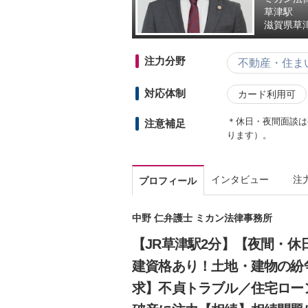
草津駅
滋賀県
草津
注力分野
不動産・住ま
対応体制
カード利用可
＊休日・夜間面談は
注意補足
ります）。
インタビュー
注
プロフィール
中野 仁弁護士 ミカン法律事務所
【JR草津駅2分】【夜間・休
建資格あり！土地・建物の紛
求】不貞トラブル／住宅ロー