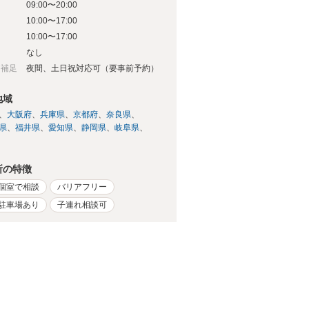
09:00〜20:00
日
10:00〜17:00
日
10:00〜17:00
日
なし
日補足
夜間、土日祝対応可（要事前予約）
地域
大阪府
兵庫県
京都府
奈良県
県
福井県
愛知県
静岡県
岐阜県
所の特徴
個室で相談
バリアフリー
駐車場あり
子連れ相談可