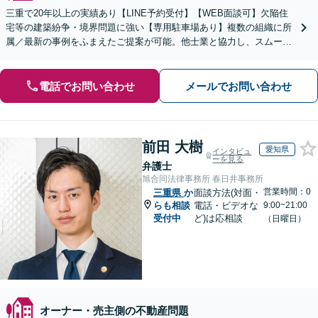
三重で20年以上の実績あり【LINE予約受付】【WEB面談可】欠陥住
宅等の建築紛争・境界問題に強い【専用駐車場あり】複数の組織に所
属／最新の事例をふまえたご提案が可能。他士業と協力し、スムーズ
な解決を目指します【完全個室】【お子さま同席可】
電話でお問い合わせ
メールでお問い合わせ
前田 大樹
愛知県
インタビュ
ーを見る
弁護士
旭合同法律事務所 春日井事務所
営業時間：0
三重県
か
面談方法(対面・
らも相談
電話・ビデオな
9:00~21:00
受付中
ど)は応相談
（日曜日）
オーナー・売主側の不動産問題