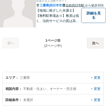
弁護士法人決断サポート
三重県
四日市市
近鉄四日市駅
から徒歩10分
|
【地域に根ざした弁護士】
詳細を見
【無料駐車場あり】敷居は低
る
く、法的サービスの質は高く
をモットーに、ご相談者の立
場に立って、問題の解決を目
指します。交通事故／借金問
1ページ目
題／離婚問題／相続問題／企
前へ
次へ
(2ページ中)
業法務など、幅広く対応可
能。【明確な料金体系】どう
ぞご連絡ください。
エリア
三重県
変更
相談内容
不動産・住まい、オーナー・売主側
変更
詳細条件
未選択
変更