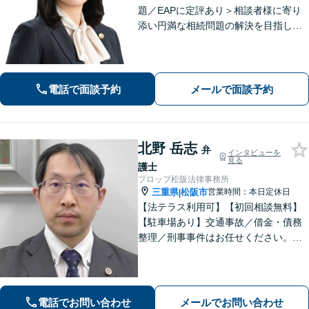
題／EAPに定評あり＞相談者様に寄り
添い円満な相続問題の解決を目指しま
す。遺産分割・遺言書作成・民事信託
など、幅広い対応が可能＜企業向けEA
P＞従業員の抱えるお悩みをお伺いし、
改善・解決を目指します
電話で面談予約
メールで面談予約
北野 岳志
弁
インタビューを
見る
護士
プロップ松阪法律事務所
三重県
松阪市
営業時間：本日定休日
|
【法テラス利用可】【初回相談無料】
【駐車場あり】交通事故／借金・債務
整理／刑事事件はお任せください。各
分野100件以上の対応実績あり。相談者
さまに寄り添い、親身なサポートを心
がけております。お気軽にご相談くだ
さい。【休日面談可】【電話相談可】
電話でお問い合わせ
メールでお問い合わせ