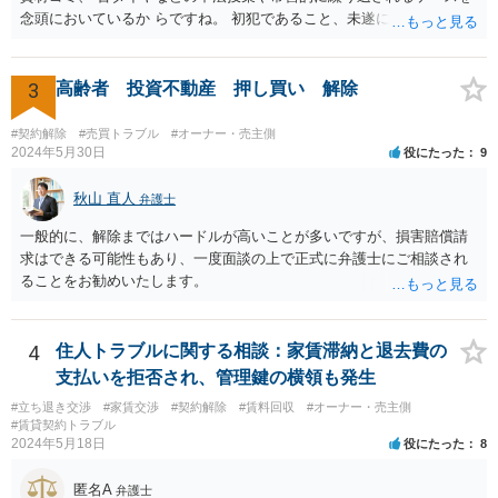
念頭においているか らですね。 初犯であること、未遂に終わっている
ことから、かりに通報され、事情聴取が あったとしても、起訴される
ことはないでしょう。 様子見でいいでしょう。
3
高齢者 投資不動産 押し買い 解除
#契約解除
#売買トラブル
#オーナー・売主側
2024年5月30日
役にたった
9
秋山 直人
弁護士
一般的に、解除まではハードルが高いことが多いですが、損害賠償請
求はできる可能性もあり、一度面談の上で正式に弁護士にご相談され
ることをお勧めいたします。
4
住人トラブルに関する相談：家賃滞納と退去費の
支払いを拒否され、管理鍵の横領も発生
#立ち退き交渉
#家賃交渉
#契約解除
#賃料回収
#オーナー・売主側
#賃貸契約トラブル
2024年5月18日
役にたった
8
匿名A
弁護士