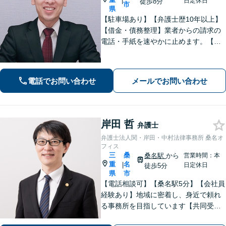
|
日定休日
徒歩8分
市
県
【駐車場あり】【弁護士歴10年以上】
【借金・債務整理】業者からの請求の
電話・手紙を速やかに止めます。【交
通事故】解決実績多数。適切な賠償金
額の獲得に尽力します。物損も対応し
ます。【分割払い利用可】【当日・夜
電話でお問い合わせ
メールでお問い合わせ
間の面談可】【完全個室で対応】
岸田 哲
弁護士
弁護士法人関・岸田・中村法律事務所 桑名オ
フィス
三
桑
桑名駅
から
営業時間：本
重
名
|
日定休日
徒歩5分
県
市
【電話相談可】【桑名駅5分】【会社員
経験あり】地域に密着し、身近で頼れ
る事務所を目指しています【共同受任
可】相談後、少しでも前進できるよう