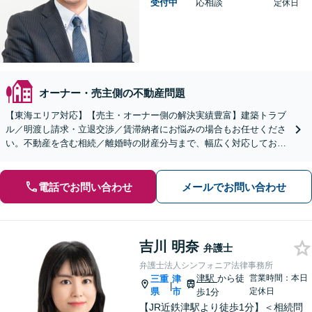
受付中
応相談
定休日
オーナー・売主側の不動産問題
【東海エリア対応】【売主・オーナー側の解決実績豊富】建築トラブ
ル／明渡し請求・立退交渉／賃滞納者にお悩みの場合もお任せくださ
い。不動産を含む相続／離婚時の財産分与まで、幅広く対応しており
ます。【初回面談無料】【セカンドオピニオン対応】
電話でお問い合わせ
メールでお問い合わせ
吉川 明奈
弁護士
弁護士法人シンフォニア法律事務所
津駅
から徒
営業時間：本日
三重
津
|
県
市
定休日
歩1分
【JR近鉄津駅より徒歩1分】＜相続問