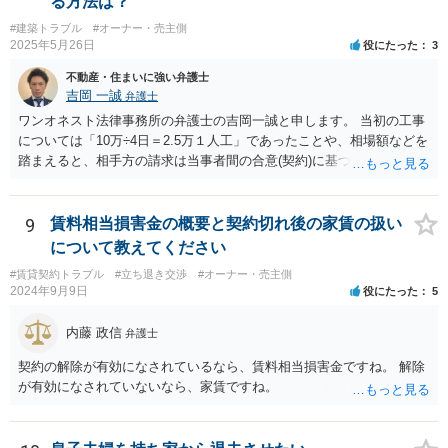
る方法は？
あと、祖父がいつ亡くなったか分かりませんが、祖父の遺言で、相談
#建築トラブル
#オーナー・売主側
者が何も遺産を受け取っていないとなると、遺留分侵害額請求は考え
2025年5月26日
役にたった
3
られると思います。
不動産・住まいに強い弁護士
吉岡 一誠
弁護士
ワンオネスト法律事務所の弁護士の吉岡一誠と申します。 当初の工事
については「10万÷4日＝2.5万１人工」であったことや、相場額などを
踏まえると、相手方の請求は当事者間の合意(契約)に基づかない不当な
請求と言い得るので、追加工事代金については10万円（2.5万×4人）し
か支払う意向がない旨を伝えて、減額の交渉をすべきでしょう。 相手
方の立場としても、裁判を起こす時間や労力、経済的コストその他裁
9
賃料相当損害金の概要と契約切れ後の家賃の扱い
判が終わるまでキャッシュが入ってこないことなどがネックになり得
について教えてください
るでしょうから、減額に応じてくる可能性は大いにあるかと思いま
#賃貸契約トラブル
#立ち退き交渉
#オーナー・売主側
す。
2024年9月9日
役にたった
5
内藤 政信
弁護士
契約の解除が有効になされているなら、賃料相当損害金ですね。 解除
が有効になされていないなら、家賃ですね。