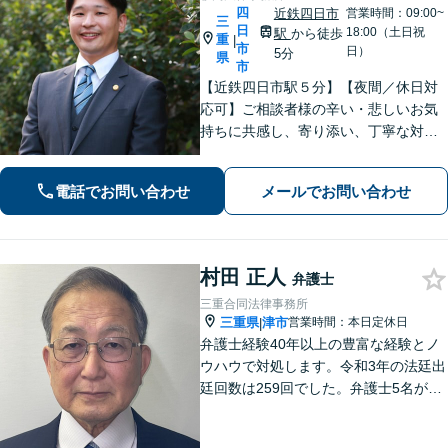
四
近鉄四日市
営業時間：09:00~
三
日
18:00（土日祝
駅
から徒歩
重
|
市
日）
5分
県
市
【近鉄四日市駅５分】【夜間／休日対
応可】ご相談者様の辛い・悲しいお気
持ちに共感し、寄り添い、丁寧な対応
を心がけます。離婚／不動産／借金／
相続／刑事事件など、幅広く対応【地
電話でお問い合わせ
メールでお問い合わせ
域に根ざした弁護士】お気軽にお問い
合わせください。
村田 正人
弁護士
三重合同法律事務所
三重県
津市
営業時間：本日定休日
|
弁護士経験40年以上の豊富な経験とノ
ウハウで対処します。令和3年の法廷出
廷回数は259回でした。弁護士5名が過
労死、社会福祉、宗教、消費者、女性
の権利、環境など得意分野で活躍して