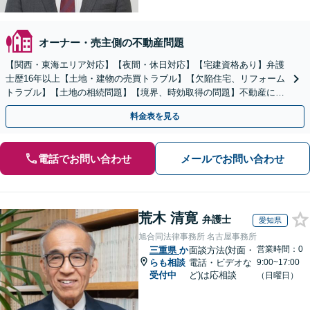
オーナー・売主側の不動産問題
【関西・東海エリア対応】【夜間・休日対応】【宅建資格あり】弁護
士歴16年以上【土地・建物の売買トラブル】【欠陥住宅、リフォーム
トラブル】【土地の相続問題】【境界、時効取得の問題】不動産に関
するトラブル全般の解決に豊富な経験あり。
料金表を見る
電話でお問い合わせ
メールでお問い合わせ
荒木 清寛
弁護士
愛知県
旭合同法律事務所 名古屋事務所
営業時間：0
三重県
か
面談方法(対面・
らも相談
電話・ビデオな
9:00~17:00
受付中
ど)は応相談
（日曜日）