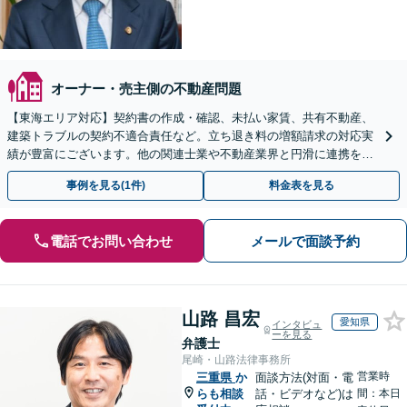
オーナー・売主側の不動産問題
【東海エリア対応】契約書の作成・確認、未払い家賃、共有不動産、
建築トラブルの契約不適合責任など。立ち退き料の増額請求の対応実
績が豊富にございます。他の関連士業や不動産業界と円滑に連携を行
い、正確に手続きを進めてまいります。【初回面談無料】
事例を見る(1件)
料金表を見る
電話でお問い合わせ
メールで面談予約
山路 昌宏
愛知県
インタビュ
ーを見る
弁護士
尾崎・山路法律事務所
営業時
三重県
か
面談方法(対面・電
らも相談
話・ビデオなど)は
間：本日