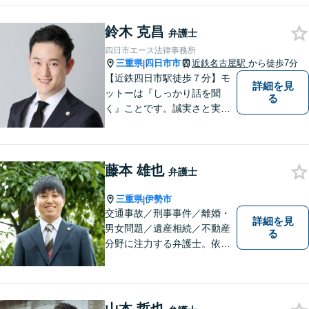
語はなるべく使わずに、分か
りやすい説明を心がけており
鈴木 克昌
ます。地域密着型の法律事務
弁護士
所です。お気軽にどうぞ【弁
四日市エース法律事務所
護士費用特約保険・法テラス
三重県
四日市市
近鉄名古屋駅
から徒歩7分
|
利用可】
【近鉄四日市駅徒歩７分】モ
詳細を見
ットーは『しっかり話を聞
る
く』ことです。誠実さと実直
さを取り柄に、一つ一つの案
件に真摯に向き合います。離
婚問題／企業法務／労働問題
藤本 雄也
（使用者側）／交通事故／相
弁護士
続問題など、幅広く対応。お
.
気軽にご相談ください。
三重県
伊勢市
|
交通事故／刑事事件／離婚・
詳細を見
男女問題／遺産相続／不動産
る
分野に注力する弁護士。依頼
者の気持ちに寄り添って働く
ことがモットーです。まずは
お気軽にご相談ください！
【離婚・男女問題の経験多