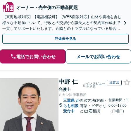
オーナー・売主側の不動産問題
【東海地域対応】【電話相談可】【WEB面談対応】山林や農地を含む
様々な不動産について、行政との交渉から譲受人との契約書作成まで
一貫してサポートいたします。近隣とのトラブルになっている場合
や、解決が難航している案件でも、ぜひご相談ください。
料金表を見る
電話でお問い合わせ
メールでお問い合わせ
中野 仁
滋賀県
インタビュー
を見る
弁護士
ミカン法律事務所
営業時間：1
三重県
か
面談方法(対面・
らも相談
電話・ビデオな
0:00~17:00
受付中
ど)は応相談
（日曜日）