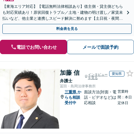
【東海エリア対応】【電話無料法律相談あり】借主側・貸主側どちら
も対応実績あり！原状回復トラブル／土地・建物の明け渡し／家賃未
払いなど、他士業と連携しスピード解決に努めます【土日祝・夜間対
応】【オンライン面談可】【完全個室】
料金表を見る
電話でお問い合わせ
メールで面談予約
加藤 信
愛知県
インタビュー
を見る
弁護士
冨田・島岡法律事務所
営業時
三重県
か
面談方法(対面・電
らも相談
話・ビデオなど)は
間：本日
受付中
応相談
定休日