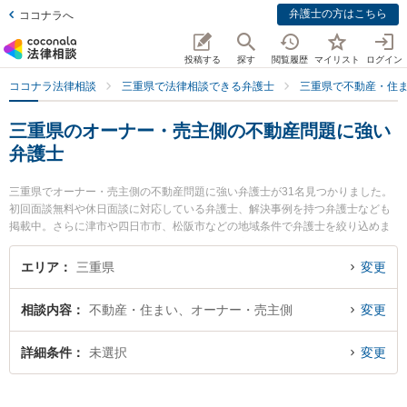
弁護士の方はこちら
ココナラへ
投稿する
探す
閲覧履歴
マイリスト
ログイン
ココナラ法律相談
三重県で法律相談できる弁護士
三重県で不動産・住
三重県のオーナー・売主側の不動産問題に強い
弁護士
三重県でオーナー・売主側の不動産問題に強い弁護士が31名見つかりました。
初回面談無料や休日面談に対応している弁護士、解決事例を持つ弁護士なども
掲載中。さらに津市や四日市市、松阪市などの地域条件で弁護士を絞り込めま
す。不動産・住まいに関係する立ち退き交渉や家賃交渉、不動産契約解除等の
細かな分野での絞り込み検索もでき便利です。特にみえ市民法律事務所の加藤
エリア
三重県
変更
寛崇弁護士や松阪みらい法律事務所の渡部 鎮行弁護士、レジリエンス法律事務
所の加藤 勇弁護士のプロフィール情報や弁護士費用、強みなどが注目されてい
相談内容
不動産・住まい、オーナー・売主側
変更
ます。『三重県で土日や夜間に発生したオーナー・売主側の不動産問題のトラ
ブルを今すぐに弁護士に相談したい』『オーナー・売主側の不動産問題のトラ
ブル解決の実績豊富な近くの弁護士を検索したい』『初回相談無料でオーナ
詳細条件
未選択
変更
ー・売主側の不動産問題を法律相談できる三重県内の弁護士に相談予約した
い』などでお困りの相談者さんにおすすめです。