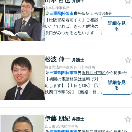
山本 哲也
弁護士
数】
山本法律事務所
三重県
松阪市
松阪駅
から徒歩9分
|
【松阪警察署前すぐ】ご相談
詳細を見
いただければ、きっと解決の
る
糸口がみつかると思います。
法律の専門家としての豊富な
知識と経験で、誠実にご対応
いたします。
松波 伸一
弁護士
旭合同法律事務所 四日市事務所
三重県
四日市市
近鉄四日市駅
から徒歩5分
|
【初回の電話相談は無料で対
詳細を見
応します】【土日もOK】【近
る
鉄四日市駅5分】【離婚・相続
問題】困っている方の力にな
れる様、話を聞き、寄り添い
ます【後見業務などの民事・
伊藤 朋紀
刑事事件全般】双方ともに納
弁護士
得する解決を目指します【交
四日市SG法律事務所
通事故】示談金の増額に向け
三重県
四日市市
近鉄四日市駅
から徒歩2分