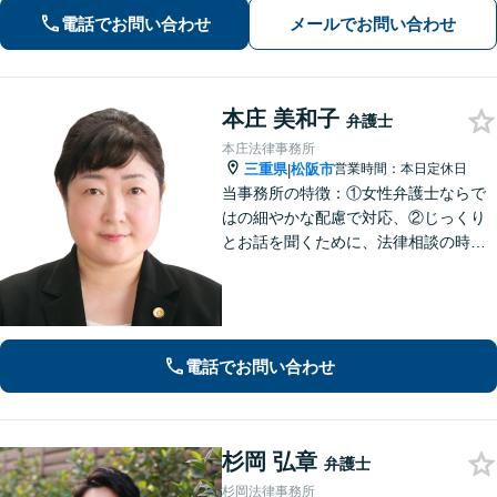
全力を尽くします。一人で悩まず、お
電話でお問い合わせ
メールでお問い合わせ
気軽にご相談ください【夜間土日相談
可（要予約）】
本庄 美和子
弁護士
本庄法律事務所
三重県
松阪市
営業時間：本日定休日
|
当事務所の特徴：①女性弁護士ならで
はの細やかな配慮で対応、②じっくり
とお話を聞くために、法律相談の時間
は1時間枠の設定（ただし，初回30分間
分は無料）
電話でお問い合わせ
杉岡 弘章
弁護士
杉岡法律事務所