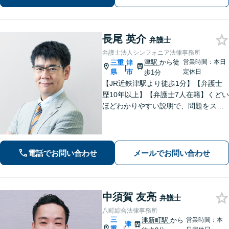
長尾 英介
弁護士
弁護士法人シンフォニア法律事務所
津駅
から徒
営業時間：本日
三重
津
|
県
市
定休日
歩1分
【JR近鉄津駅より徒歩1分】【弁護士
歴10年以上】【弁護士7人在籍】くどい
ほどわかりやすい説明で、問題をスム
ーズに解決します！【離婚・男女問
題】男性側のご相談・ご依頼の実績多
数【借金・債務整理】自己破産で、借
金を0にできる可能性があります。
電話でお問い合わせ
メールでお問い合わせ
中須賀 友亮
弁護士
八町綜合法律事務所
三
津新町駅
から
営業時間：本
津
重