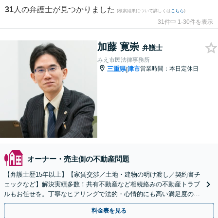
31
人の弁護士が見つかりました
(検索結果について詳しくは
こちら
)
31件中 1-30件を表示
加藤 寛崇
弁護士
みえ市民法律事務所
三重県
津市
営業時間：本日定休日
|
オーナー・売主側の不動産問題
【弁護士歴15年以上】【家賃交渉／土地・建物の明け渡し／契約書チ
ェックなど】解決実績多数！共有不動産など相続絡みの不動産トラブ
ルもお任せを。丁寧なヒアリングで法的・心情的にも高い満足度の解
決をめざします【オンライン面談OK】
料金表を見る