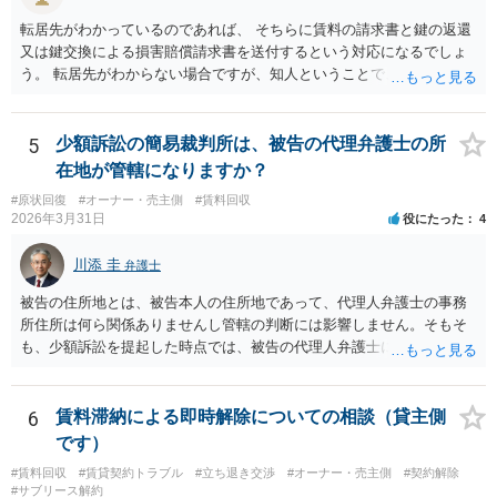
転居先がわかっているのであれば、 そちらに賃料の請求書と鍵の返還
又は鍵交換による損害賠償請求書を送付するという対応になるでしょ
う。 転居先がわからない場合ですが、知人ということで、連絡がつく
のであれば、そちらに連絡をしてという形ですが、知人間ということ
で、適切な対応が望めない場合は、債権回収を弁護士に依頼すること
をご検討ください。
5
少額訴訟の簡易裁判所は、被告の代理弁護士の所
在地が管轄になりますか？
#原状回復
#オーナー・売主側
#賃料回収
2026年3月31日
役にたった
4
川添 圭
弁護士
被告の住所地とは、被告本人の住所地であって、代理人弁護士の事務
所住所は何ら関係ありませんし管轄の判断には影響しません。そもそ
も、少額訴訟を提起した時点では、被告の代理人弁護士には民事訴訟
法の訴訟代理人としての地位はまだないからです。
6
賃料滞納による即時解除についての相談（貸主側
です）
#賃料回収
#賃貸契約トラブル
#立ち退き交渉
#オーナー・売主側
#契約解除
#サブリース解約