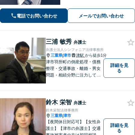
いる総合的な法律事務所です。
電話でお問い合わせ
メールでお問い合わせ
三浦 敏秀
弁護士
弁護士法人シンフォニア法律事務所
三重県
津市
津駅
から徒歩1分
|
津市羽所町の倒産処理・債務
詳細を見
整理・交通事故・離婚・男女
る
問題・相続分野に注力してい
る弁護士です。お困りの方は
是非一度ご相談ください。
【個人の債務整理、交通事故
鈴木 栄智
相談は初回無料】【夜間予約
弁護士
可能】
鈴木栄智法律事務所
三重県
津市
|
【夜間休日対応可】【女性弁
詳細を見
護士】【津市の弁護士】交通
る