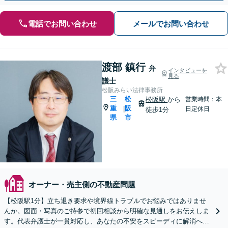
電話でお問い合わせ
メールでお問い合わせ
渡部 鎮行
弁
インタビューを
見る
護士
松阪みらい法律事務所
三
松
松阪駅
から
営業時間：本
重
阪
|
日定休日
徒歩1分
県
市
オーナー・売主側の不動産問題
【松阪駅1分】立ち退き要求や境界線トラブルでお悩みではありませ
んか。図面・写真のご持参で初回相談から明確な見通しをお伝えしま
す。代表弁護士が一貫対応し、あなたの不安をスピーディに解消へと