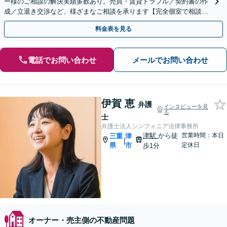
ー様のご相談の解決実績多数あり。売買・賃貸トラブル／契約書の作
成／立退き交渉など、様ざまなご相談を承ります【完全個室で相談】
不動産企業の顧問弁護士も対応可能です
料金表を見る
電話でお問い合わせ
メールでお問い合わせ
伊賀 恵
弁護
インタビューを見
る
士
弁護士法人シンフォニア法律事務所
津駅
から徒
営業時間：本日
三重
津
|
県
市
定休日
歩1分
オーナー・売主側の不動産問題