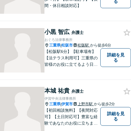
る
間・休日相談対応】
小黒 智広
弁護士
おぐろ法律事務所
三重県
松阪市
松阪駅
から徒歩6分
|
【松阪駅6分】【駐車場有】
詳細を見
【法テラス利用可】三重県の
る
皆様のお役に立てるよう日々
努力を怠らず、研鑽を積みた
いと考えています。弁護士に
ご相談いただければ、早期に
本城 祐貴
解決できる問題もありますの
弁護士
で、 お気軽にご相談くださ
伊賀中央法律事務所
い。
三重県
伊賀市
上野市駅
から徒歩2分
|
【初回相談無料】【夜間対応
詳細を見
可】【土日対応可】豊富な経
る
験であなたのお役に立ちま
す。あなたのその悩みは法的