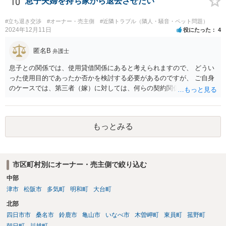
10
息子夫婦を持ち家から退去させたい
#立ち退き交渉
#オーナー・売主側
#近隣トラブル（隣人・騒音・ペット問題）
2024年12月11日
役にたった
4
匿名B
弁護士
息子との関係では、使用貸借関係にあると考えられますので、 どうい
った使用目的であったか否かを検討する必要があるのですが、 ご自身
のケースでは、第三者（嫁）に対しては、何らの契約関係にもなく、
端的に退去を求めるのがよいと思われます（応じない場合は、退去す
るまで賃料相当の損害賠償を続ける）。また、息子との関係でも、勝
手に第三者に又貸ししたとして、使用貸借契約の解除を検討すること
もっとみる
も考えられます。 ただ、同じ家にお住まいということですので、 場合
によっては、安全面を考慮して、警察へ事前に相談（あまり親身に対
応してもらえるわけではないですが）や、弁護士への依頼、調停など
の申立てもご検討なさるとよいかと思います。
市区町村別にオーナー・売主側で絞り込む
中部
津市
松阪市
多気町
明和町
大台町
北部
四日市市
桑名市
鈴鹿市
亀山市
いなべ市
木曽岬町
東員町
菰野町
朝日町
川越町