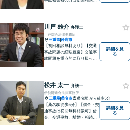
事故被害者の方は初回相談無
料です。ぜひ一度ご相談くだ
さい。
川戸 雄介
弁護士
川戸綜合法律事務所
三重県
鈴鹿市
|
【初回相談無料あり】【交通
詳細を見
事故問題の経験豊富】交通事
る
故問題を重点的に取り扱って
おり、中でも被害者からのご
相談案件を中心に手掛けてい
ます。その他の法律問題につ
いても、あなたの身近な相談
松井 太一
弁護士
役として、あなたの力になり
伊勢湾総合法律事務所
ます。
三重県
桑名市
桑名駅
から徒歩5分
|
【桑名駅徒歩5分】【借金・交
詳細を見
通事故は初回無料相談可】借
る
金、交通事故、離婚・相続、
刑事事件など。難しい専門用