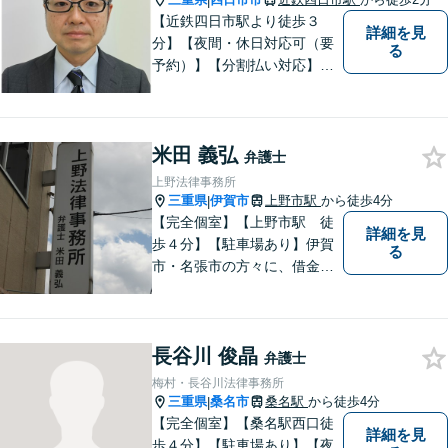
|
尽力
【近鉄四日市駅より徒歩３
詳細を見
分】【夜間・休日対応可（要
る
予約）】【分割払い対応】
【弁護士歴１０年以上】 法律
相談を大切にしています。ま
ずはできる限り丁寧にお聞き
米田 義弘
して、一緒に解決方法を考え
弁護士
る手助けをさせていただけれ
上野法律事務所
ばと思いますので、お気軽に
三重県
伊賀市
上野市駅
から徒歩4分
|
ご相談ください。
【完全個室】【上野市駅 徒
詳細を見
歩４分】【駐車場あり】伊賀
る
市・名張市の方々に、借金、
交通事故の問題から、離婚・
男女問題、相続、労働の問題
まで、幅広い分野でご対応さ
長谷川 俊晶
せていただきますので、一人
弁護士
で悩まずに、なんでもご相談
梅村・長谷川法律事務所
ください
三重県
桑名市
桑名駅
から徒歩4分
|
【完全個室】【桑名駅西口徒
詳細を見
歩４分】【駐車場あり】【夜