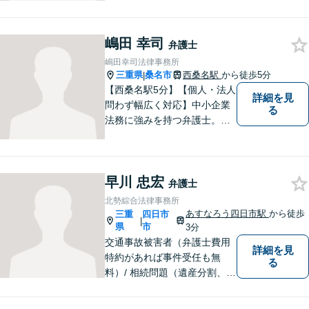
措置で解決できるかもしれま
せん。ぜひご相談ください。
嶋田 幸司
弁護士
嶋田幸司法律事務所
三重県
桑名市
西桑名駅
から徒歩5分
|
【西桑名駅5分】【個人・法人
詳細を見
問わず幅広く対応】中小企業
る
法務に強みを持つ弁護士。個
人事務所ならではのきめ細や
かさが特徴です。依頼者様の
本質的な問題解決に貢献いた
早川 忠宏
します。お困りごとは、お気
弁護士
軽にご相談ください。
北勢綜合法律事務所
あすなろう四日市駅
から徒歩
三重
四日市
|
県
市
3分
交通事故被害者（弁護士費用
詳細を見
特約があれば事件受任も無
る
料）/ 相続問題（遺産分割、遺
言等）。是非一度ご相談くだ
さい。