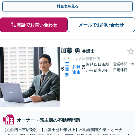
導きます。【完全個室で相談】【夜間面談可】
料金表を見る
電話でお問い合わせ
メールでお問い合わせ
加藤 勇
弁護士
レジリエンス法律事務所
三
近鉄四日市駅
営業時間：本
四日
重
|
日定休日
から徒歩3分
市市
県
オーナー・売主側の不動産問題
【近鉄四日市駅3分】【弁護士歴10年以上】不動産関連企業・オーナ