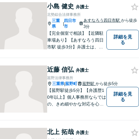
小島 健史
弁護士
北勢綜合法律事務所
あすなろう四日市駅
から徒歩
三重
四日市
|
県
市
3分
【完全個室で相談】【近隣駐
詳細を見
車場あり】【あすなろう四日
る
市駅 徒歩3分】弁護士は、依
頼者の方のサポーターです。
わからないことがあれば、何
でも聞いてください。 問題解
近藤 信弘
弁護士
決に向かって一緒に頑張りま
菰野法律事務所
しょう。
三重県
菰野町
菰野駅
から徒歩5分
|
【菰野駅徒歩5分】【弁護歴1
詳細を見
0年以上】個人事務所ならでは
る
の、きめ細やかな対応を心が
けています。「相談してよか
った」と思っていただけるよ
う、最後まで粘り強く弁護を
北上 拓哉
行います！【完全個室】
弁護士