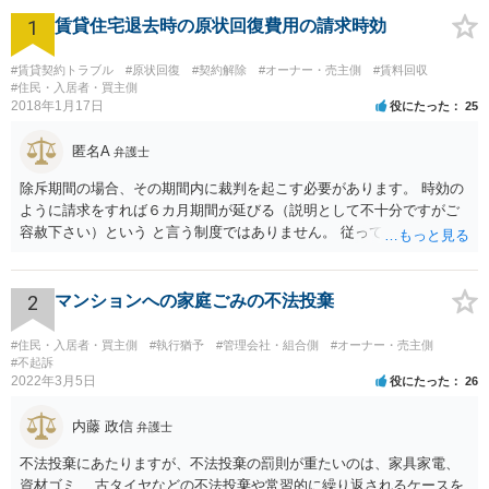
1
賃貸住宅退去時の原状回復費用の請求時効
#賃貸契約トラブル
#原状回復
#契約解除
#オーナー・売主側
#賃料回収
#住民・入居者・買主側
2018年1月17日
役にたった
25
匿名A
弁護士
除斥期間の場合、その期間内に裁判を起こす必要があります。 時効の
ように請求をすれば６カ月期間が延びる（説明として不十分ですがご
容赦下さい）という と言う制度ではありません。 従って、理論上は１
年経過していますので、既に支払義務はありません。
2
マンションへの家庭ごみの不法投棄
#住民・入居者・買主側
#執行猶予
#管理会社・組合側
#オーナー・売主側
#不起訴
2022年3月5日
役にたった
26
内藤 政信
弁護士
不法投棄にあたりますが、不法投棄の罰則が重たいのは、家具家電、
資材ゴミ、 古タイヤなどの不法投棄や常習的に繰り返されるケースを