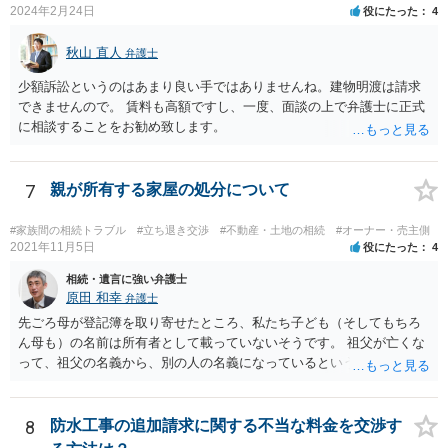
2024年2月24日
役にたった
4
秋山 直人
弁護士
少額訴訟というのはあまり良い手ではありませんね。建物明渡は請求
できませんので。 賃料も高額ですし、一度、面談の上で弁護士に正式
に相談することをお勧め致します。
7
親が所有する家屋の処分について
#家族間の相続トラブル
#立ち退き交渉
#不動産・土地の相続
#オーナー・売主側
2021年11月5日
役にたった
4
相続・遺言に強い弁護士
原田 和幸
弁護士
先ごろ母が登記簿を取り寄せたところ、私たち子ども（そしてもちろ
ん母も）の名前は所有者として載っていないそうです。 祖父が亡くな
って、祖父の名義から、別の人の名義になっているということでしょ
うか。 そうであれば、祖父の遺言があって、それに従って、相続がな
された可能性がありますので、相談者や相談者のきょうだいが相続し
ていないかもしれませんね。 祖父名義のままであれば、遺言がないか
8
防水工事の追加請求に関する不当な料金を交渉す
もしれませんので、相談者が相続人になっている可能性があります。