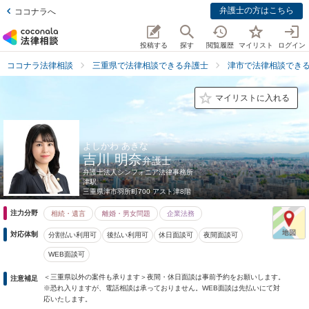
弁護士の方はこちら
ココナラへ
投稿する
探す
閲覧履歴
マイリスト
ログイン
ココナラ法律相談
三重県で法律相談できる弁護士
津市で法律相談でき
マイリストに入れる
よしかわ あきな
吉川 明奈
弁護士
弁護士法人シンフォニア法律事務所
津駅
三重県
津市羽所町700 アスト津8階
注力分野
相続・遺言
離婚・男女問題
企業法務
対応体制
分割払い利用可
後払い利用可
休日面談可
夜間面談可
WEB面談可
＜三重県以外の案件も承ります＞夜間・休日面談は事前予約をお願いします。
注意補足
※恐れ入りますが、電話相談は承っておりません。WEB面談は先払いにて対
応いたします。