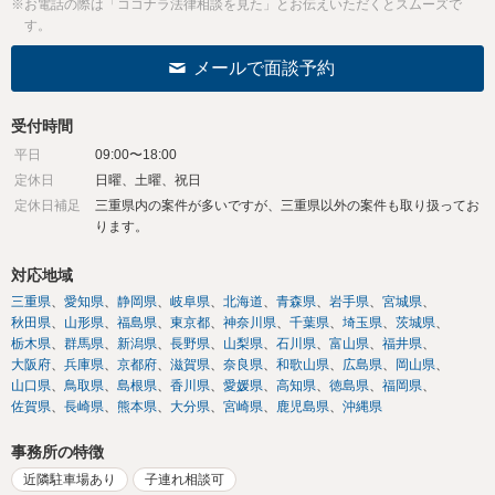
※お電話の際は「ココナラ法律相談を見た」とお伝えいただくとスムーズで
す。
メールで面談予約
受付時間
平日
09:00〜18:00
定休日
日曜、土曜、祝日
定休日補足
三重県内の案件が多いですが、三重県以外の案件も取り扱ってお
ります。
対応地域
三重県
愛知県
静岡県
岐阜県
北海道
青森県
岩手県
宮城県
秋田県
山形県
福島県
東京都
神奈川県
千葉県
埼玉県
茨城県
栃木県
群馬県
新潟県
長野県
山梨県
石川県
富山県
福井県
大阪府
兵庫県
京都府
滋賀県
奈良県
和歌山県
広島県
岡山県
山口県
鳥取県
島根県
香川県
愛媛県
高知県
徳島県
福岡県
佐賀県
長崎県
熊本県
大分県
宮崎県
鹿児島県
沖縄県
事務所の特徴
近隣駐車場あり
子連れ相談可