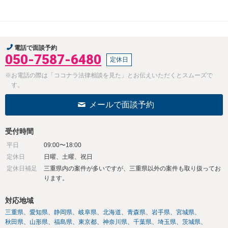
電話で面談予約
050-7587-6480
定休日
※お電話の際は「ココナラ法律相談を見た」とお伝えいただくとスムーズで
す。
メールで面談予約
受付時間
平日
09:00〜18:00
定休日
日曜、土曜、祝日
定休日補足
三重県内の案件が多いですが、三重県以外の案件も取り扱ってお
ります。
対応地域
三重県
愛知県
静岡県
岐阜県
北海道
青森県
岩手県
宮城県
秋田県
山形県
福島県
東京都
神奈川県
千葉県
埼玉県
茨城県