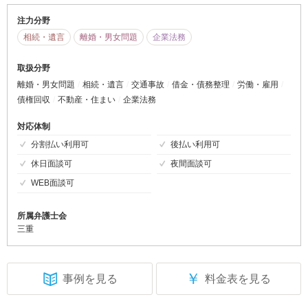
注力分野
相続・遺言
離婚・男女問題
企業法務
取扱分野
離婚・男女問題
相続・遺言
交通事故
借金・債務整理
労働・雇用
債権回収
不動産・住まい
企業法務
対応体制
分割払い利用可
後払い利用可
休日面談可
夜間面談可
WEB面談可
所属弁護士会
三重
￥
事例を見る
料金表を見る