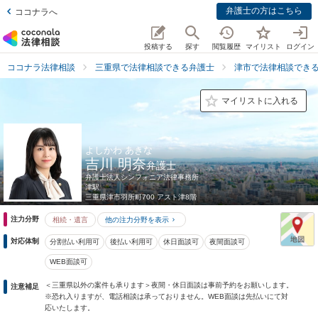
弁護士の方はこちら
ココナラへ
投稿する
探す
閲覧履歴
マイリスト
ログイン
ココナラ法律相談
三重県で法律相談できる弁護士
津市で法律相談でき
マイリストに入れる
よしかわ あきな
吉川 明奈
弁護士
弁護士法人シンフォニア法律事務所
津駅
三重県
津市羽所町700 アスト津8階
注力分野
相続・遺言
他の注力分野を表示
対応体制
分割払い利用可
後払い利用可
休日面談可
夜間面談可
WEB面談可
＜三重県以外の案件も承ります＞夜間・休日面談は事前予約をお願いします。
注意補足
※恐れ入りますが、電話相談は承っておりません。WEB面談は先払いにて対
応いたします。