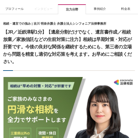
プロフィール
インタビュー
事例紹介
料金表
注力分野
相続・遺言での強み | 吉川 明奈弁護士 弁護士法人シンフォニア法律事務所
【JR／近鉄津駅1分】【遺産分割だけでなく、遺言書作成／相続
放棄／家族信託などの生前対策に注力】相続は早期対策・対応が
肝要です。今後の良好な関係を継続するためにも、第三者の立場
から問題を精査し適切な対応策を考えます。お早めにご相談くだ
さい。