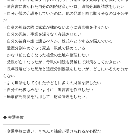
・遺言書に書かれた自分の相続財産がゼロ、遺留分減殺請求をしたい
・自分が親の介護をしていたのに、他の兄弟と同じ取り分なのは不公平
だ
・自身の相続の際に家族が揉めないように遺言書を作りたい
・自分の死後、事業を滞りなく存続させたい
・自分の後身を誰に譲るべきか、株式をどうするか悩んでいる
・遺産分割をめぐって家族・親戚で揉めている
・かなり前に亡くなった祖父の土地を整理したい
・父親が亡くなったが、母親の相続も見越して対策をしておきたい
・長年疎遠だった兄弟と遺産分割協議をしたいが、どこにいるのか分か
らない
・よく世話をしてくれた子どもに多くの財産を残したい
・自分の死後もめないように、遺言書を作成したい
・民事信託制度を活用して、財産管理をしたい。
◆ 交通事故
━━━━━━━━━━━━
・交通事故に遭い、きちんと補償が受けられるか心配だ