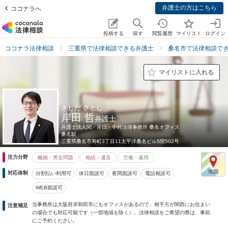
弁護士の方はこちら
ココナラへ
投稿する
探す
閲覧履歴
マイリスト
ログイン
ココナラ法律相談
三重県で法律相談できる弁護士
桑名市で法律相談で
マイリストに入れる
きしだ さとし
岸田 哲
弁護士
弁護士法人関・岸田・中村法律事務所 桑名オフィス
桑名駅
三重県
桑名市寿町3丁目11太平洋桑名ビル5階502号
注力分野
離婚・男女問題
相続・遺言
労働・雇用
対応体制
分割払い利用可
休日面談可
夜間面談可
電話相談可
WEB面談可
当事務所は大阪府岸和田市にもオフィスがあるので、相手方が関西にお住まい
注意補足
の場合でも対応可能です（一部地域を除く）。法律相談をご希望の際は、事前
にご予約ください。