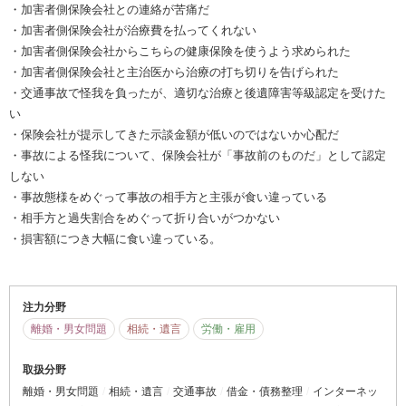
・加害者側保険会社との連絡が苦痛だ
・加害者側保険会社が治療費を払ってくれない
・加害者側保険会社からこちらの健康保険を使うよう求められた
・加害者側保険会社と主治医から治療の打ち切りを告げられた
・交通事故で怪我を負ったが、適切な治療と後遺障害等級認定を受けた
い
・保険会社が提示してきた示談金額が低いのではないか心配だ
・事故による怪我について、保険会社が「事故前のものだ」として認定
しない
・事故態様をめぐって事故の相手方と主張が食い違っている
・相手方と過失割合をめぐって折り合いがつかない
・損害額につき大幅に食い違っている。
注力分野
離婚・男女問題
相続・遺言
労働・雇用
取扱分野
離婚・男女問題
相続・遺言
交通事故
借金・債務整理
インターネッ