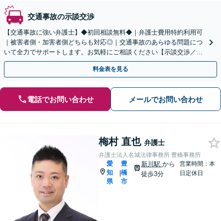
交通事故の示談交渉
【交通事故に強い弁護士】◆初回相談無料◆｜弁護士費用特約利用可
｜被害者側・加害者側どちらも対応◎｜交通事故のあらゆる問題につ
いて全力でサポートします。お気軽にご相談ください【示談交渉／裁
判／被害者請求／後遺障害等級】
料金表を見る
電話でお問い合わせ
メールでお問い合わせ
梅村 直也
弁護士
弁護士法人名城法律事務所 豊橋事務所
愛
豊
新川駅
から
営業時間：本
知
橋
|
日定休日
徒歩3分
県
市