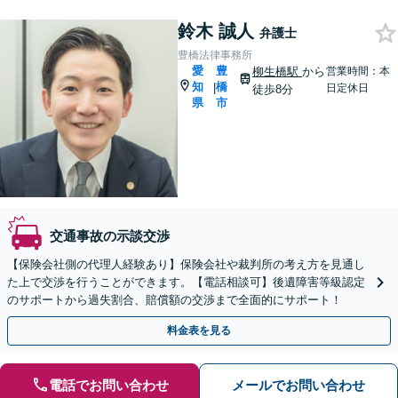
鈴木 誠人
弁護士
豊橋法律事務所
愛
豊
柳生橋駅
から
営業時間：本
知
橋
|
日定休日
徒歩8分
県
市
交通事故の示談交渉
【保険会社側の代理人経験あり】保険会社や裁判所の考え方を見通し
た上で交渉を行うことができます。【電話相談可】後遺障害等級認定
のサポートから過失割合、賠償額の交渉まで全面的にサポート！
料金表を見る
電話でお問い合わせ
メールでお問い合わせ