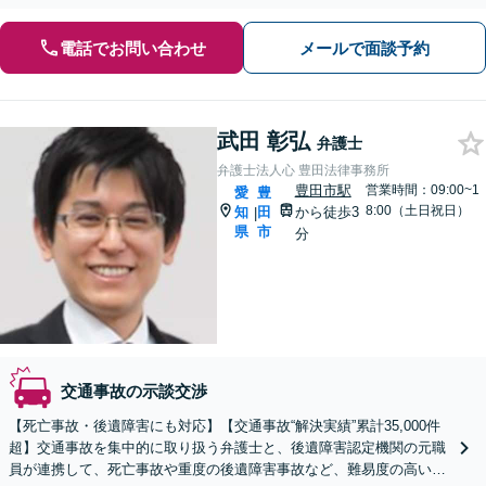
話ください。迅速に対応して解決へ導きます！
電話でお問い合わせ
メールで面談予約
武田 彰弘
弁護士
弁護士法人心 豊田法律事務所
豊田市駅
営業時間：09:00~1
愛
豊
8:00（土日祝日）
知
田
から徒歩3
|
県
市
分
交通事故の示談交渉
【死亡事故・後遺障害にも対応】【交通事故“解決実績”累計35,000件
超】交通事故を集中的に取り扱う弁護士と、後遺障害認定機関の元職
員が連携して、死亡事故や重度の後遺障害事故など、難易度の高い事