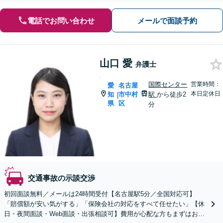
電話でお問い合わせ
メールで面談予約
山口 愛
弁護士
.
国際センター
営業時間：
愛
名古屋
本日定休日
知
市中村
駅
から徒歩2
|
県
区
分
交通事故の示談交渉
初回面談無料／メールは24時間受付【名古屋駅5分／全国対応可】
「賠償額が安い気がする」「保険会社の対応をすべて任せたい」【休
日・夜間面談・Web面談・出張相談可】費用が心配な方もまずはお電