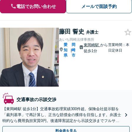
電話でお問い合わせ
メールで面談予約
藤田 誓史
弁護士
あいち岡崎法律事務所
愛
岡
東岡崎駅
から
営業時間：本
知
崎
|
日定休日
徒歩1分
県
市
交通事故の示談交渉
【東岡崎駅 徒歩1分】交通事故処理実績300件超。保険会社提示額を
「裁判基準」で再計算し、正当な賠償金の獲得を目指します。弁護士
特約なら費用負担実質0円。後遺障害認定から示談交渉までフルサポ
ートし、最善の解決へ導きます。
料金表を見る