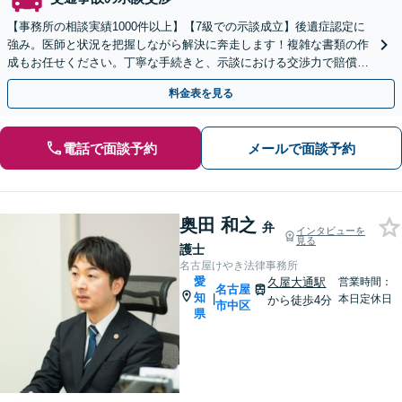
【事務所の相談実績1000件以上】【7級での示談成立】後遺症認定に
強み。医師と状況を把握しながら解決に奔走します！複雑な書類の作
成もお任せください。丁寧な手続きと、示談における交渉力で賠償金
をアップさせます。【土日祝も対応】
料金表を見る
電話で面談予約
メールで面談予約
奥田 和之
弁
インタビューを
見る
護士
名古屋けやき法律事務所
愛
久屋大通駅
営業時間：
名古屋
知
|
本日定休日
から徒歩4分
市中区
県