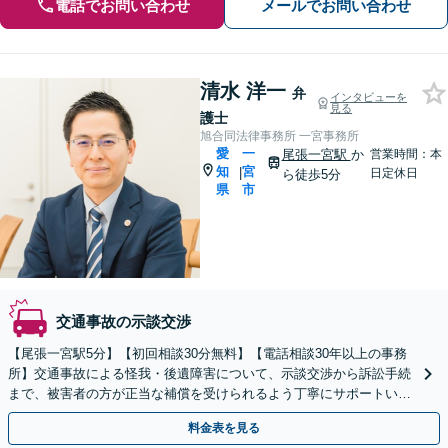
電話でお問い合わせ
メールでお問い合わせ
清水 洋一
弁
インタビューを
見る
護士
旭合同法律事務所 一宮事務所
愛
一
尾張一宮駅
か
営業時間：本
知
宮
|
日定休日
ら徒歩5分
県
市
交通事故の示談交渉
【尾張一宮駅5分】【初回相談30分無料】【電話相談30年以上の事務
所】交通事故による怪我・後遺障害について、示談交渉から訴訟手続
まで、被害者の方が正当な補償を受けられるよう丁寧にサポートいた
します【休日夜間相談可】【完全個室制】
料金表を見る