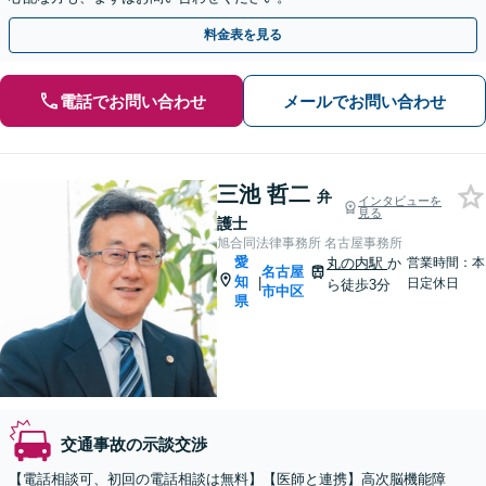
料金表を見る
電話でお問い合わせ
メールでお問い合わせ
三池 哲二
弁
インタビューを
見る
護士
旭合同法律事務所 名古屋事務所
愛
丸の内駅
か
営業時間：本
名古屋
知
|
日定休日
ら徒歩3分
市中区
県
交通事故の示談交渉
【電話相談可、初回の電話相談は無料】【医師と連携】高次脳機能障