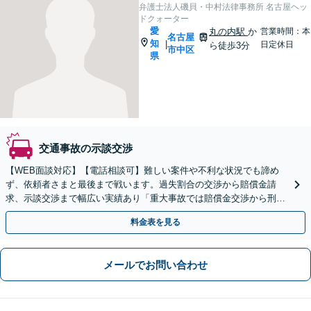
弁護士法人磯貝・中村法律事務所 名古屋ヘッ
ドクォーター
愛
丸の内駅
か
営業時間：本
名古屋
知
|
日定休日
ら徒歩3分
市中区
県
交通事故の示談交渉
【WEB面談対応】【電話相談可】難しい案件や不利な状況でも諦め
ず、依頼者さまと最後まで戦います。過失割合の交渉から賠償金請
求、示談交渉まで幅広い実績あり「重大事故では賠償金交渉から刑事
事件のサポートまで一貫して対応」【休日・夜間相談可】
料金表を見る
メールでお問い合わせ