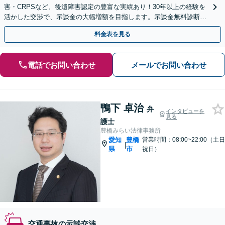
害・CRPSなど、後遺障害認定の豊富な実績あり！30年以上の経験を
活かした交渉で、示談金の大幅増額を目指します。示談金無料診断サ
ービスあり【夜間休日対応】【丸の内駅3分】
料金表を見る
電話でお問い合わせ
メールでお問い合わせ
鴨下 卓治
弁
インタビューを
見る
護士
豊橋みらい法律事務所
愛知
豊橋
営業時間：08:00~22:00（土日
|
県
市
祝日）
交通事故の示談交渉