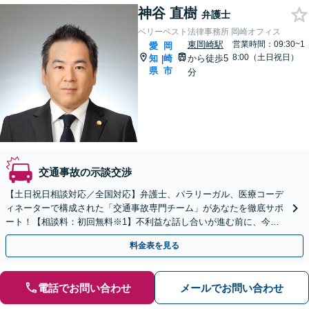
神谷 直樹
弁護士
ベリーベスト法律事務所 岡崎オフィス
東岡崎駅
営業時間：09:30~1
愛
岡
8:00（土日祝日）
知
崎
から徒歩5
|
県
市
分
交通事故の示談交渉
【土日祝日相談対応／全国対応】弁護士、パラリーガル、医療コーデ
ィネーターで構成された「交通事故専門チーム」があなたを徹底サポ
ート！【相談料：初回無料※1】不利益な話し合いが進む前に、今す
ぐ相談！
料金表を見る
電話でお問い合わせ
メールでお問い合わせ