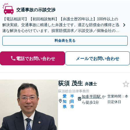
交通事故の示談交渉
【電話相談可】【初回相談無料】【弁護士歴20年以上】100件以上の
解決実績。交通事故に精通した弁護士です。適正な賠償金の獲得と迅
速な解決を心がけています。損害賠償請求／示談交渉／保険会社の対
応などに対応【夜間・休日面談可】【刈谷駅3分】
料金表を見る
電話でお問い合わせ
メールでお問い合わせ
荻須 茂生
弁護士
荻須総合法律事務所
愛
半
知多半田駅
か
営業時間：本
知
田
|
日定休日
ら徒歩1分
県
市