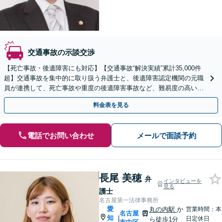
交通事故の示談交渉
【死亡事故・後遺障害にも対応】【交通事故“解決実績”累計35,000件
超】交通事故を集中的に取り扱う弁護士と、後遺障害認定機関の元職
員が連携して、死亡事故や重度の後遺障害事故など、難易度の高い事
案についても対応させていただきます。
料金表を見る
電話でお問い合わせ
メールで面談予約
長尾 美穂
弁
インタビューを
見る
護士
名古屋第一法律事務所
愛
丸の内駅
か
営業時間：本
名古屋
知
|
日定休日
ら徒歩1分