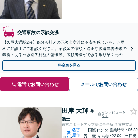
交通事故の示談交渉
【久屋大通駅2分】保険会社との示談金交渉に不安を感じたら、お早
めに弁護士にご相談ください。示談金の増額・適正な後遺障害等級の
獲得・あるべき逸失利益の請求等、依頼者様ができる限り早く元の生
活を取り戻せるよう誠実に取り組みます。
料金表を見る
電話でお問い合わせ
メールでお問い合わせ
田岸 大輝
弁
インタビューを
見る
護士
東京スタートアップ法律事務所 名古屋支店
名古
国際センタ
営業時間：06:30
愛
屋市
~22:00（土日祝
ー駅
から徒