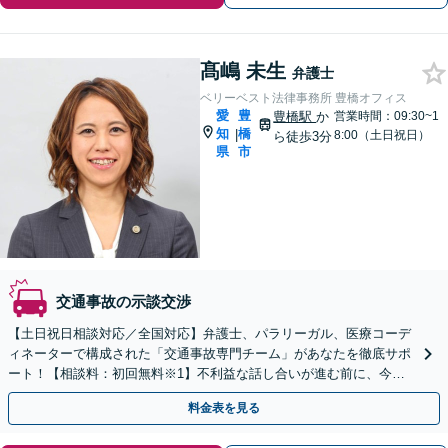
髙嶋 未生
弁護士
ベリーベスト法律事務所 豊橋オフィス
愛
豊
豊橋駅
か
営業時間：09:30~1
知
橋
|
8:00（土日祝日）
ら徒歩3分
県
市
交通事故の示談交渉
【土日祝日相談対応／全国対応】弁護士、パラリーガル、医療コーデ
ィネーターで構成された「交通事故専門チーム」があなたを徹底サポ
ート！【相談料：初回無料※1】不利益な話し合いが進む前に、今す
ぐ相談！
料金表を見る