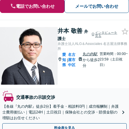
電話でお問い合わせ
メールでお問い合わせ
井本 敬善
弁
インタビューを
見る
護士
弁護士法人ALG＆Associates 名古屋法律事務
所
丸の内駅
営業時間：00:00~
愛
名古
23:59（土日祝
知
屋市
から徒歩2
|
県
中区
日）
分
交通事故の示談交渉
【各線『丸の内駅』徒歩2分】着手金・相談料0円｜成功報酬制｜弁護
士費用後払い｜電話24H｜土日祝日｜保険会社との交渉・賠償金額の
増額はお任せください
料金表を見る