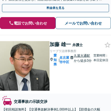
す。後遺障害の等級認定の手続きなどもお任せください。
料金表を見る
電話でお問い合わせ
メールでお問い合わせ
加藤 雄一
弁護士
リーブラ法律事務所
愛
久屋大通駅
営業時間：
名古屋
知
|
本日定休日
から徒歩3分
市中区
県
交通事故の示談交渉
【初回相談無料】【交通事故解決事例1,000件以上】【賠償金の大幅