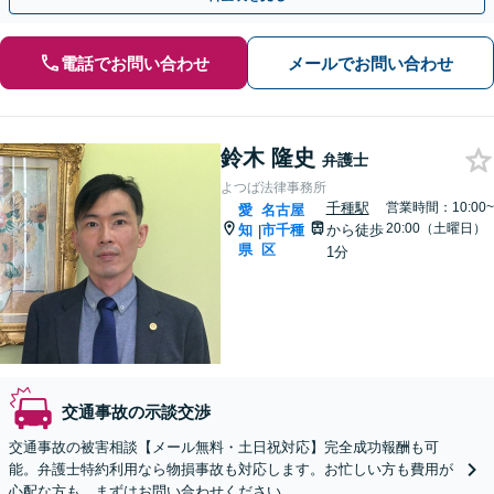
電話でお問い合わせ
メールでお問い合わせ
鈴木 隆史
弁護士
よつば法律事務所
千種駅
営業時間：10:00~
愛
名古屋
20:00（土曜日）
知
市千種
から徒歩
|
県
区
1分
交通事故の示談交渉
交通事故の被害相談【メール無料・土日祝対応】完全成功報酬も可
能。弁護士特約利用なら物損事故も対応します。お忙しい方も費用が
心配な方も、まずはお問い合わせください。