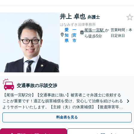
井上 卓也
弁護士
はなみずき法律事務所
愛
一
尾張一宮駅
か
営業時間：本
知
宮
|
日定休日
ら徒歩5分
県
市
交通事故の示談交渉
【尾張一宮駅2分】【交通事故に強い】被害者こそ弁護士に依頼する
ことが重要です！適正な損害補償を受け、安心して治療を続けられる
ようサポートいたします。【主婦（夫）の休業補償】【後遺障害等級
認定】【死亡事案】【初回相談無料】
料金表を見る