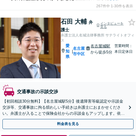
267件中 1-30件を表示
石田 大輔
弁
インタビューを
見る
護士
弁護士法人名城法律事務所 サテライトオフィ
ス
愛
名古屋城駅
営業時間：
名古屋
知
|
本日定休日
から徒歩5分
市中区
県
交通事故の示談交渉
【初回相談30分無料】【名古屋城駅5分】後遺障害等級認定や示談金
交渉等、交通事故に拘る煩わしい手続きは弁護士におまかせくださ
い。弁護士が入ることで保険会社からの示談金もアップします。依頼
者様は心身の回復にどうぞご専念ください。
料金表を見る