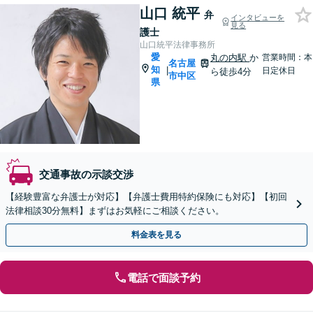
山口 統平
弁
インタビューを
見る
護士
山口統平法律事務所
愛
丸の内駅
か
営業時間：本
名古屋
知
|
日定休日
ら徒歩4分
市中区
県
交通事故の示談交渉
【経験豊富な弁護士が対応】【弁護士費用特約保険にも対応】【初回
法律相談30分無料】まずはお気軽にご相談ください。
料金表を見る
電話で面談予約