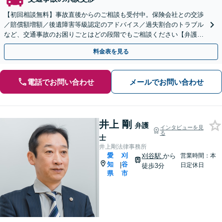
【初回相談無料】事故直後からのご相談も受付中。保険会社との交渉
／賠償額増額／後遺障害等級認定のアドバイス／過失割合のトラブル
など、交通事故のお困りごとはどの段階でもご相談ください【弁護士
費用特約の利用可】【夜間・休日相談可】【金山駅5分】
料金表を見る
電話でお問い合わせ
メールでお問い合わせ
井上 剛
弁護
インタビューを見
る
士
井上剛法律事務所
愛
刈
刈谷駅
から
営業時間：本
知
谷
|
日定休日
徒歩3分
県
市