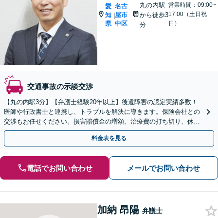
丸の内駅
営業時間：09:00~
愛
名古
17:00（土日祝
知
屋市
から徒歩3
|
県
中区
日）
分
交通事故の示談交渉
【丸の内駅3分】【弁護士経験20年以上】後遺障害の認定実績多数！
医師や行政書士と連携し、トラブルを解決に導きます。保険会社との
交渉もお任せください。損害賠償金の増額、治療費の打ち切り、休業
損害、示談交渉など幅広い分野に対応【初回面談無料】
料金表を見る
電話でお問い合わせ
メールでお問い合わせ
加納 昂陽
弁護士