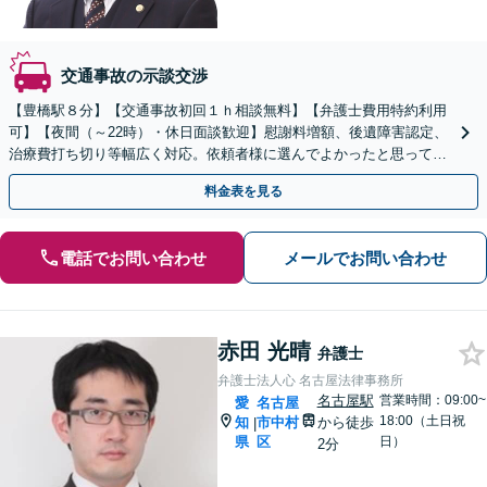
交通事故の示談交渉
【豊橋駅８分】【交通事故初回１ｈ相談無料】【弁護士費用特約利用
可】【夜間（～22時）・休日面談歓迎】慰謝料増額、後遺障害認定、
治療費打ち切り等幅広く対応。依頼者様に選んでよかったと思っても
らえるよう尽力します。ぜひご相談ください。
料金表を見る
電話でお問い合わせ
メールでお問い合わせ
赤田 光晴
弁護士
弁護士法人心 名古屋法律事務所
名古屋駅
営業時間：09:00~
愛
名古屋
18:00（土日祝
知
市中村
から徒歩
|
県
区
日）
2分