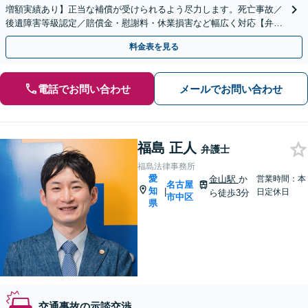
増額実績あり】正当な補償が受けられるよう尽力します。死亡事故／
後遺障害等級認定／賠償金・慰謝料・休業損害など幅広く対応【弁護
士費用特約利用可】【久屋大通駅3分】
料金表を見る
電話でお問い合わせ
メールでお問い合わせ
福島 正人
弁護士
福島法律事務所
愛
金山駅
か
営業時間：本
名古屋
知
|
日定休日
ら徒歩3分
市中区
県
交通事故の示談交渉