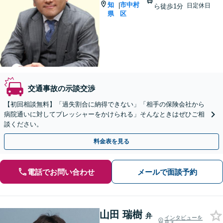
知
市中村
|
日定休日
ら徒歩1分
県
区
交通事故の示談交渉
【初回相談無料】「過失割合に納得できない」「相手の保険会社から
病院通いに対してプレッシャーをかけられる」そんなときはぜひご相
談ください。
料金表を見る
電話でお問い合わせ
メールで面談予約
山田 瑞樹
弁
インタビューを