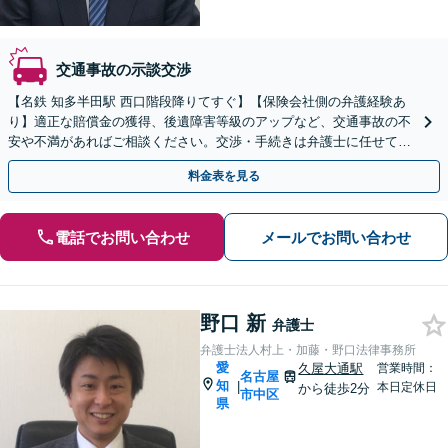
交通事故の示談交渉
【名鉄 知多半田駅 西口階段降りてすぐ】【保険会社側の弁護経験あ
り】適正な賠償金の獲得、後遺障害等級のアップなど、交通事故の不
安や不満があればご相談ください。交渉・手続きは弁護士に任せて、
治療にご専念を【初回相談30分無料】
料金表を見る
電話でお問い合わせ
メールでお問い合わせ
野口 新
弁護士
弁護士法人村上・加藤・野口法律事務所
愛
久屋大通駅
営業時間：
名古屋
知
|
本日定休日
から徒歩2分
市中区
県