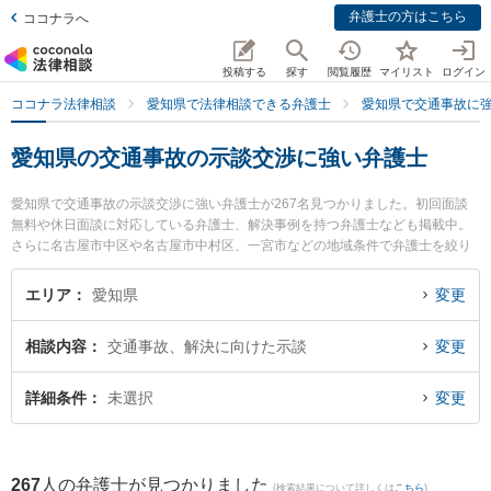
弁護士の方はこちら
ココナラへ
投稿する
探す
閲覧履歴
マイリスト
ログイン
ココナラ法律相談
愛知県で法律相談できる弁護士
愛知県で交通事故に
愛知県の交通事故の示談交渉に強い弁護士
愛知県で交通事故の示談交渉に強い弁護士が267名見つかりました。初回面談
無料や休日面談に対応している弁護士、解決事例を持つ弁護士なども掲載中。
さらに名古屋市中区や名古屋市中村区、一宮市などの地域条件で弁護士を絞り
込めます。交通事故に関係する自動車事故やバイク事故、自転車事故等の細か
な分野での絞り込み検索もでき便利です。特に弁護士法人名城法律事務所 サテ
エリア
愛知県
変更
ライトオフィスの石田 大輔弁護士やあいち岡崎法律事務所の藤田 誓史弁護士、
弁護士法人プロテクトスタンス 名古屋事務所の菊入 誠一弁護士のプロフィール
相談内容
交通事故、解決に向けた示談
変更
情報や弁護士費用、強みなどが注目されています。『愛知県で土日や夜間に発
生した交通事故の示談交渉のトラブルを今すぐに弁護士に相談したい』『交通
事故の示談交渉のトラブル解決の実績豊富な近くの弁護士を検索したい』『初
詳細条件
未選択
変更
回相談無料で交通事故の示談交渉を法律相談できる愛知県内の弁護士に相談予
約したい』などでお困りの相談者さんにおすすめです。
267
人の弁護士が見つかりました
(検索結果について詳しくは
こちら
)