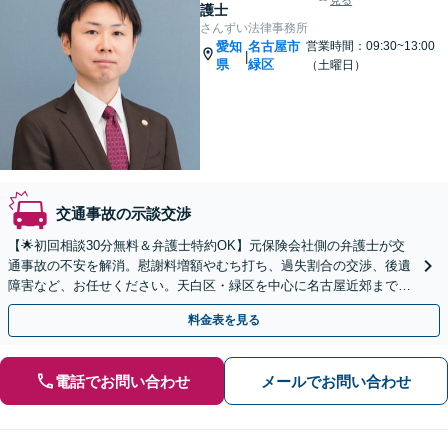
見る
護士
さんずい法律事務所
愛知
名古屋市
営業時間：09:30~13:00
|
県
緑区
（土曜日）
交通事故の示談交渉
【🌟初回相談30分無料＆弁護士特約OK】元保険会社側の弁護士が交
通事故の不安を解消。慰謝料増額やむち打ち、過失割合の交渉、後遺
障害など、お任せください。天白区・緑区を中心に名古屋近郊まで地
域密着で対応。【夜間・土曜日面談OK｜駐車場完備】
料金表を見る
電話でお問い合わせ
メールでお問い合わせ