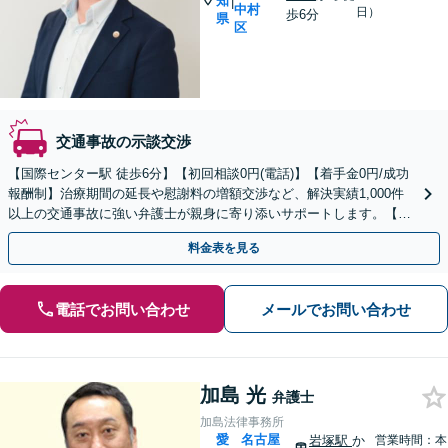
知
|
中村
日）
歩6分
県
区
交通事故の示談交渉
【国際センター駅 徒歩6分】【初回相談0円(電話)】【着手金0円/成功
報酬制】治療期間の延長や慰謝料の増額交渉など、解決実績1,000件
以上の交通事故に強い弁護士が親身に寄り添いサポートします。【電
話相談でご契約まで対応可/来所不要】
料金表を見る
電話でお問い合わせ
メールでお問い合わせ
加島 光
弁護士
加島法律事務所
愛
名古屋
岩塚駅
か
営業時間：本