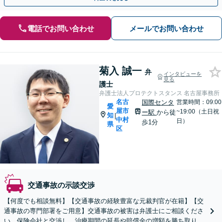
電話でお問い合わせ
メールでお問い合わせ
菊入 誠一
弁
インタビューを
見る
護士
弁護士法人プロテクトスタンス 名古屋事務所
名古
国際センタ
営業時間：09:00
愛
屋市
~19:00（土日祝
ー駅
から徒
知
|
中村
日）
歩1分
県
区
交通事故の示談交渉
【何度でも相談無料】【交通事故の経験豊富な元裁判官が在籍】【交
通事故の専門部署をご用意】交通事故の被害は弁護士にご相談くださ
い。保険会社と交渉し、治療期間の延長や賠償金の増額を勝ち取りま