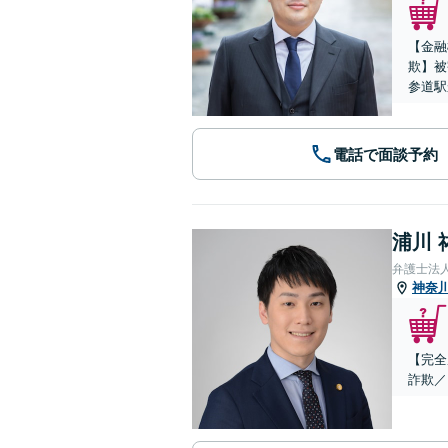
【金融
欺】被
参道駅
電話で面談予約
浦川 
弁護士法
神奈
【完全
詐欺／