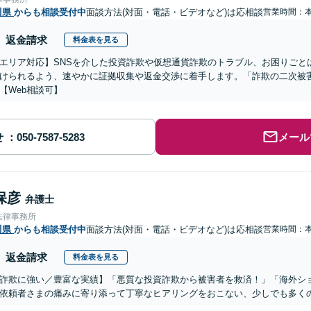
川県
からも相談受付中
面談方法(対面・電話・ビデオなど)は応相談
営業時間：
返金請求
料金表を見る
エリア対応】SNSを介した投資詐欺や仮想通貨詐欺のトラブル、お困りごと
けられるよう、速やかに証拠収集や返金交渉に着手します。「詐欺の二次被
【Web相談可】
せ
メール
保彦
弁護士
法律事務所
川県
からも相談受付中
面談方法(対面・電話・ビデオなど)は応相談
営業時間：
返金請求
料金表を見る
詐欺に強い／豊富な実績】「悪質な投資詐欺から被害者を救済！」「海外シ
依頼者さまの痛みに寄り添って丁寧なヒアリングをおこない、少しでも多く