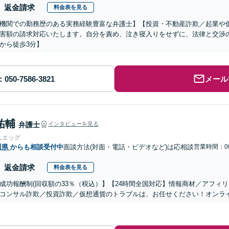
返金請求
料金表を見る
機関での勤務歴のある実務経験豊富な弁護士】【投資・不動産詐欺／起業や
害額の請求対応いたします。自分を責め、泣き寝入りをせずに、法律と交渉
から徒歩3分】
メール
祐輔
弁護士
インタビューを見る
人エッグ
川県
からも相談受付中
面談方法(対面・電話・ビデオなど)は応相談
営業時間：00
返金請求
料金表を見る
成功報酬制(回収額の33％（税込）】【24時間全国対応】情報商材／アフィ
コンサル詐欺／投資詐欺／仮想通貨のトラブルは、お任せください！オンラ