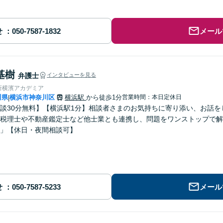
せ
メール
基樹
弁護士
インタビューを見る
所横濱アカデミア
川県
横浜市神奈川区
横浜駅
から徒歩1分
営業時間：本日定休日
|
談30分無料】【横浜駅1分】相談者さまのお気持ちに寄り添い、お話
税理士や不動産鑑定士など他士業とも連携し、問題をワンストップで解
」【休日・夜間相談可】
せ
メール